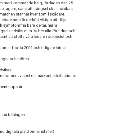
n och med kommande helg, lördagen den 25
deltagare, samt att trängsel ska undvikas,
ll matchen stannar kvar som åskådare.
ledare som är oerhört viktiga att följa.
och symptomfria barn deltar, hur vi
rängsel undviks m.m. Vi ber alla föräldrar och
mt att stötta våra ledare i de beslut och
domar födda 2001 och tidigare inte är
ningar och möten.
dvikas.
re former av spel där närkontaktsituationer
ment uppstår.
a på träningen.
d digitala plattformar istället).