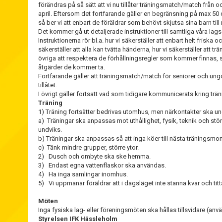
förändras på så sätt att vi nu tillåter träningsmatch/match frå
april. Eftersom det fortfarande gäller en begränsning på max 50 
så ber vi att enbart de föräldrar som behövt skjutsa sina barn ti
Det kommer gå ut detaljerade instruktioner till samtliga våra lags 
Instruktionerna rör bl.a. hur vi säkerställer att enbart helt friska 
säkerställer att alla kan tvätta händerna, hur vi säkerställer att t
övriga att respektera de förhållningsregler som kommer finnas, sa
åtgärder de kommer ta.
Fortfarande gäller att träningsmatch/match för seniorer och ung
tillåtet.
I övrigt gäller fortsatt vad som tidigare kommunicerats kring trä
Träning
1) Träning fortsätter bedrivas utomhus, men närkontakter ska un
a) Träningar ska anpassas mot uthållighet, fysik, teknik och stör
undviks.
b) Träningar ska anpassas så att inga köer till nästa träningsmo
c) Tänk mindre grupper, större ytor.
2) Dusch och ombyte ska ske hemma.
3) Endast egna vattenflaskor ska användas.
4) Ha inga samlingar inomhus.
5) Vi uppmanar föräldrar att i dagsläget inte stanna kvar och titt
Möten
Inga fysiska lag- eller föreningsmöten ska hållas tillsvidare (använ
Styrelsen IFK Hässleholm