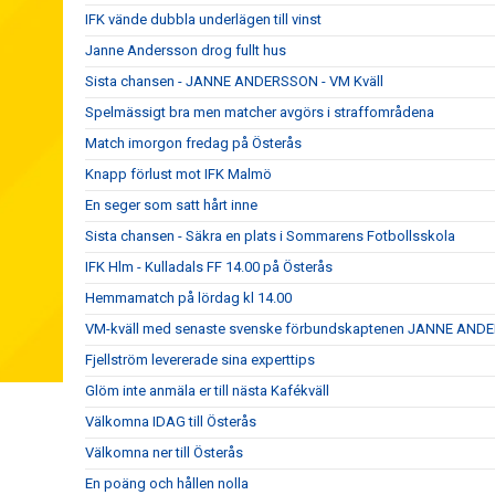
IFK vände dubbla underlägen till vinst
Janne Andersson drog fullt hus
Sista chansen - JANNE ANDERSSON - VM Kväll
Spelmässigt bra men matcher avgörs i straffområdena
Match imorgon fredag på Österås
Knapp förlust mot IFK Malmö
En seger som satt hårt inne
Sista chansen - Säkra en plats i Sommarens Fotbollsskola
IFK Hlm - Kulladals FF 14.00 på Österås
Hemmamatch på lördag kl 14.00
VM-kväll med senaste svenske förbundskaptenen JANNE AN
Fjellström levererade sina experttips
Glöm inte anmäla er till nästa Kafékväll
Välkomna IDAG till Österås
Välkomna ner till Österås
En poäng och hållen nolla