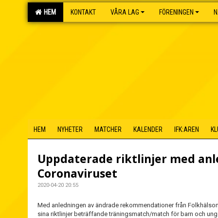
HEM
KONTAKT
VÅRA LAG
FÖRENINGEN
N
HEM
NYHETER
MATCHER
KALENDER
IFK:AREN
KL
Uppdaterade riktlinjer med anl
Coronaviruset
2020-04-20 20:55
Med anledningen av ändrade rekommendationer från Folkhälso
sina riktlinjer beträffande träningsmatch/match för barn och u