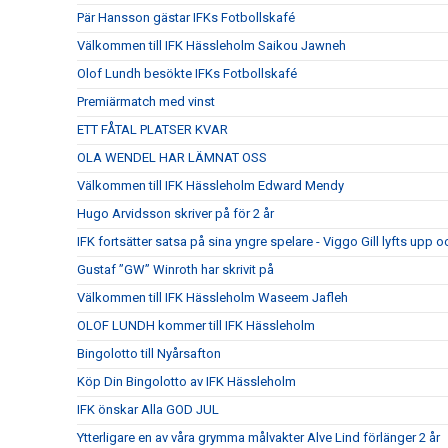
Pär Hansson gästar IFKs Fotbollskafé
Välkommen till IFK Hässleholm Saikou Jawneh
Olof Lundh besökte IFKs Fotbollskafé
Premiärmatch med vinst
ETT FÅTAL PLATSER KVAR
OLA WENDEL HAR LÄMNAT OSS
Välkommen till IFK Hässleholm Edward Mendy
Hugo Arvidsson skriver på för 2 år
IFK fortsätter satsa på sina yngre spelare - Viggo Gill lyfts upp o
Gustaf ”GW” Winroth har skrivit på
Välkommen till IFK Hässleholm Waseem Jafleh
OLOF LUNDH kommer till IFK Hässleholm
Bingolotto till Nyårsafton
Köp Din Bingolotto av IFK Hässleholm
IFK önskar Alla GOD JUL
Ytterligare en av våra grymma målvakter Alve Lind förlänger 2 år