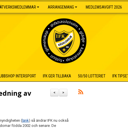
ÄTVERKSMEDLEMMAR
ARRANGEMANG
MEDLEMSAVGIFT 2026
UBBSHOP INTERSPORT
IFK GER TILLBAKA
50/50 LOTTERIET
IFK TIPSE
edning av
<
>
myndigheten (
länk
) så ändrar IFK nu också
ngdomar födda 2002 och senare. De