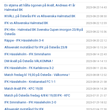
En stjärna att hålla ögonen på ikväll, Andreas 41 år
2023-08-23 14:43
Halmstad BK
IKVÄLL på Österås IFK vs Allsvenska Halmstad BK
2023-08-23 08:50
IFK vs Allsvenska Halmstad BK
2023-08-22 12:59
IFK Hlm - Halmstad BK Svenska Cupen imorgon 23/8 på
2023-08-22 10:36
Österås
Räppe - IFK Hässleholm 3-4
2023-08-20 22:12
Allsvenskt motstånd för IFK på Österås 23/8
2023-08-15 15:24
IFK Hässleholm - IFK Simrishamn
2023-08-14 22:43
DM ikväll på Österås VÄLKOMNA !
2023-08-14 14:13
IFK Hässleholm - FK Karlskrona 3-2
2023-08-11 22:46
Match fredag kl 19,30 på Österås - Välkomna !
2023-08-08 12:52
IFK Hässleholm - Kristianstad FC 1-1
2023-08-04 21:58
Match ikväll IFK - KFC 19,00
2023-08-04 14:28
Match på Österås fredag 4/8 kl 19,00 IFK - KFC
2023-07-31 21:57
IFK Simrishamn - IFK Hässleholm 2-0
2023-07-29 18:52
Allsvenskt motstånd för IFK
2023-07-04 22:30