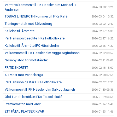
Varmt välkommen till IFK Hässleholm Michael B
2026-03-08 19:26
Andersen
TOBIAS LINDEROTH kommer till IFKs Kafé
2026-03-04 10:32
Träningsmatch mot Sölvesborg
2026-03-02 12:47
Kallelse till Årsmöte
2026-02-27 16:38
Pär Hansson besökte IFKs Fotbollskafé
2026-02-27 16:22
Kallelse till Årsmöte IFK Hässleholm
2026-02-25 14:30
Välkommen till IFK Hässleholm Viggo Sigfridsson
2026-02-22 08:57
Nosaby stod för motståndet
2026-02-21 06:07
FRITIDSKORTET
2026-02-18 15:00
4-1 vinst mot Vanneberga
2026-02-08 07:55
Pär Hansson gästar IFKs Fotbollskafé
2026-02-07 12:23
Välkommen till IFK Hässleholm Saikou Jawneh
2026-01-30 09:36
Olof Lundh besökte IFKs Fotbollskafé
2026-01-29 06:55
Premiärmatch med vinst
2026-01-24 15:48
ETT FÅTAL PLATSER KVAR
2026-01-23 11:46