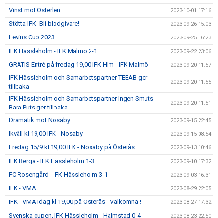
Vinst mot Österlen
2023-10-01 17:16
Stötta IFK -Bli blodgivare!
2023-09-26 15:03
Levins Cup 2023
2023-09-25 16:23
IFK Hässleholm - IFK Malmö 2-1
2023-09-22 23:06
GRATIS Entré på fredag 19,00 IFK Hlm - IFK Malmö
2023-09-20 11:57
IFK Hässleholm och Samarbetspartner TEEAB ger
2023-09-20 11:55
tillbaka
IFK Hässleholm och Samarbetspartner Ingen Smuts
2023-09-20 11:51
Bara Puts ger tillbaka
Dramatik mot Nosaby
2023-09-15 22:45
Ikväll kl 19,00 IFK - Nosaby
2023-09-15 08:54
Fredag 15/9 kl 19,00 IFK - Nosaby på Österås
2023-09-13 10:46
IFK Berga - IFK Hässleholm 1-3
2023-09-10 17:32
FC Rosengård - IFK Hässleholm 3-1
2023-09-03 16:31
IFK - VMA
2023-08-29 22:05
IFK - VMA idag kl 19,00 på Österås - Välkomna !
2023-08-27 17:32
Svenska cupen, IFK Hässleholm - Halmstad 0-4
2023-08-23 22:50