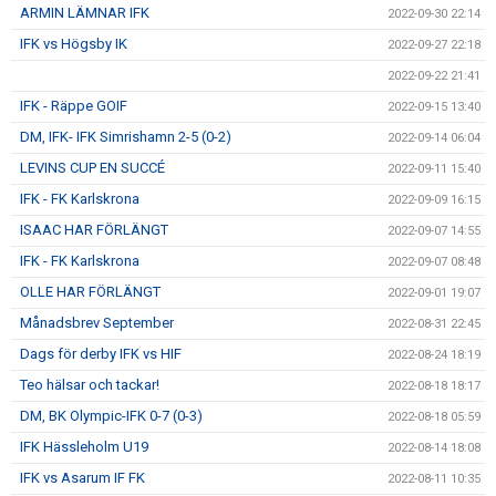
ARMIN LÄMNAR IFK
2022-09-30 22:14
IFK vs Högsby IK
2022-09-27 22:18
2022-09-22 21:41
IFK - Räppe GOIF
2022-09-15 13:40
DM, IFK- IFK Simrishamn 2-5 (0-2)
2022-09-14 06:04
LEVINS CUP EN SUCCÉ
2022-09-11 15:40
IFK - FK Karlskrona
2022-09-09 16:15
ISAAC HAR FÖRLÄNGT
2022-09-07 14:55
IFK - FK Karlskrona
2022-09-07 08:48
OLLE HAR FÖRLÄNGT
2022-09-01 19:07
Månadsbrev September
2022-08-31 22:45
Dags för derby IFK vs HIF
2022-08-24 18:19
Teo hälsar och tackar!
2022-08-18 18:17
DM, BK Olympic-IFK 0-7 (0-3)
2022-08-18 05:59
IFK Hässleholm U19
2022-08-14 18:08
IFK vs Asarum IF FK
2022-08-11 10:35