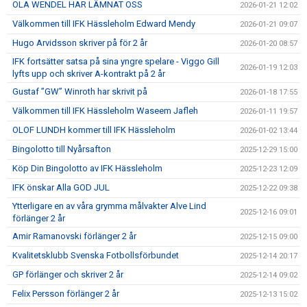
OLA WENDEL HAR LÄMNAT OSS
2026-01-21 12:02
Välkommen till IFK Hässleholm Edward Mendy
2026-01-21 09:07
Hugo Arvidsson skriver på för 2 år
2026-01-20 08:57
IFK fortsätter satsa på sina yngre spelare - Viggo Gill
2026-01-19 12:03
lyfts upp och skriver A-kontrakt på 2 år
Gustaf ”GW” Winroth har skrivit på
2026-01-18 17:55
Välkommen till IFK Hässleholm Waseem Jafleh
2026-01-11 19:57
OLOF LUNDH kommer till IFK Hässleholm
2026-01-02 13:44
Bingolotto till Nyårsafton
2025-12-29 15:00
Köp Din Bingolotto av IFK Hässleholm
2025-12-23 12:09
IFK önskar Alla GOD JUL
2025-12-22 09:38
Ytterligare en av våra grymma målvakter Alve Lind
2025-12-16 09:01
förlänger 2 år
Amir Ramanovski förlänger 2 år
2025-12-15 09:00
Kvalitetsklubb Svenska Fotbollsförbundet
2025-12-14 20:17
GP förlänger och skriver 2 år
2025-12-14 09:02
Felix Persson förlänger 2 år
2025-12-13 15:02