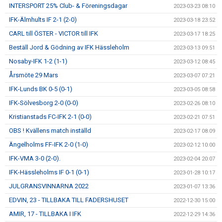
INTERSPORT 25% Club- & Föreningsdagar
2023-03-23 08:10
IFK-Älmhults IF 2-1 (2-0)
2023-03-18 23:52
CARL till ÖSTER - VICTOR till IFK
2023-03-17 18:25
Beställ Jord & Gödning av IFK Hässleholm
2023-03-13 09:51
Nosaby-IFK 1-2 (1-1)
2023-03-12 08:45
Årsmöte 29 Mars
2023-03-07 07:21
IFK-Lunds BK 0-5 (0-1)
2023-03-05 08:58
IFK-Sölvesborg 2-0 (0-0)
2023-02-26 08:10
Kristianstads FC-IFK 2-1 (0-0)
2023-02-21 07:51
OBS ! Kvällens match inställd
2023-02-17 08:09
Ängelholms FF-IFK 2-0 (1-0)
2023-02-12 10:00
IFK-VMA 3-0 (2-0).
2023-02-04 20:07
IFK-Hässleholms IF 0-1 (0-1)
2023-01-28 10:17
JULGRANSVINNARNA 2022
2023-01-07 13:36
EDVIN, 23 - TILLBAKA TILL FADERSHUSET
2022-12-30 15:00
AMIR, 17 - TILLBAKA I IFK
2022-12-29 14:36