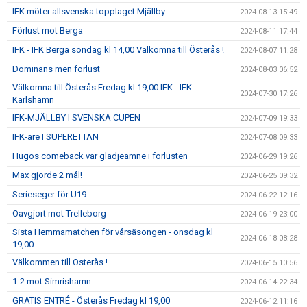
IFK möter allsvenska topplaget Mjällby
2024-08-13 15:49
Förlust mot Berga
2024-08-11 17:44
IFK - IFK Berga söndag kl 14,00 Välkomna till Österås !
2024-08-07 11:28
Dominans men förlust
2024-08-03 06:52
Välkomna till Österås Fredag kl 19,00 IFK - IFK
2024-07-30 17:26
Karlshamn
IFK-MJÄLLBY I SVENSKA CUPEN
2024-07-09 19:33
IFK-are I SUPERETTAN
2024-07-08 09:33
Hugos comeback var glädjeämne i förlusten
2024-06-29 19:26
Max gjorde 2 mål!
2024-06-25 09:32
Serieseger för U19
2024-06-22 12:16
Oavgjort mot Trelleborg
2024-06-19 23:00
Sista Hemmamatchen för vårsäsongen - onsdag kl
2024-06-18 08:28
19,00
Välkommen till Österås !
2024-06-15 10:56
1-2 mot Simrishamn
2024-06-14 22:34
GRATIS ENTRÉ - Österås Fredag kl 19,00
2024-06-12 11:16