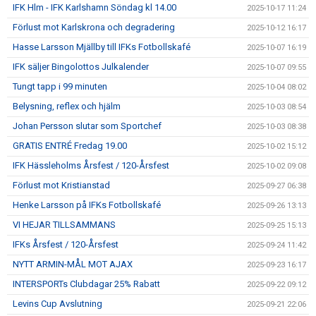
IFK Hlm - IFK Karlshamn Söndag kl 14.00
2025-10-17 11:24
Förlust mot Karlskrona och degradering
2025-10-12 16:17
Hasse Larsson Mjällby till IFKs Fotbollskafé
2025-10-07 16:19
IFK säljer Bingolottos Julkalender
2025-10-07 09:55
Tungt tapp i 99 minuten
2025-10-04 08:02
Belysning, reflex och hjälm
2025-10-03 08:54
Johan Persson slutar som Sportchef
2025-10-03 08:38
GRATIS ENTRÉ Fredag 19.00
2025-10-02 15:12
IFK Hässleholms Årsfest / 120-Årsfest
2025-10-02 09:08
Förlust mot Kristianstad
2025-09-27 06:38
Henke Larsson på IFKs Fotbollskafé
2025-09-26 13:13
VI HEJAR TILLSAMMANS
2025-09-25 15:13
IFKs Årsfest / 120-Årsfest
2025-09-24 11:42
NYTT ARMIN-MÅL MOT AJAX
2025-09-23 16:17
INTERSPORTs Clubdagar 25% Rabatt
2025-09-22 09:12
Levins Cup Avslutning
2025-09-21 22:06