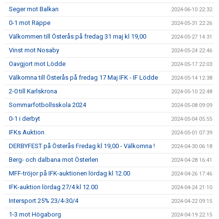
Seger mot Balkan
2024-06-10 22:32
0-1 mot Räppe
2024-05-31 22:26
Välkommen till Österås på fredag 31 maj kl 19,00
2024-05-27 14:31
Vinst mot Nosaby
2024-05-24 22:46
Oavgjort mot Lödde
2024-05-17 22:03
Välkomna till Österås på fredag 17 Maj IFK - IF Lödde
2024-05-14 12:38
2-0 till Karlskrona
2024-05-10 22:48
Sommarfotbollsskola 2024
2024-05-08 09:09
0-1 i derbyt
2024-05-04 05:55
IFKs Auktion
2024-05-01 07:39
DERBYFEST på Österås Fredag kl 19,00 - Välkomna !
2024-04-30 06:18
Berg- och dalbana mot Österlen
2024-04-28 16:41
MFF-tröjor på IFK-auktionen lördag kl 12.00
2024-04-26 17:46
IFK-auktion lördag 27/4 kl 12.00
2024-04-24 21:10
Intersport 25% 23/4-30/4
2024-04-22 09:15
1-3 mot Högaborg
2024-04-19 22:15