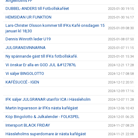
Ängelholms FF
DUBBEL-ANDERS till Fotbollskaféet
2025-01-30 19:15
HEMSIDAN UR FUNKTION
2025-01-30 16:17
Lars-Christer Olsson kommer till IFKs Kafé onsdagen 15
2025-01-09 08:30
januari kl 18,30
Dennis Winroth leder U19
2025-01-08 07:50
JULGRANSVINNARNA
2025-01-07 11:15
Ny spännande gäst till IFKs fotbollskafé.
2025-01-01 15:34
Vi önskar Er alla en GOD JUL &#127876;
2024-12-21 17:28
Vi säljer BINGOLOTTO
2024-12-17 08:58
KAFÉSUCCÉ - IGEN
2024-12-12 20:51
2024-12-09 17:16
IFK säljer JULGRANAR utanför ICA i Hässleholm
2024-12-07 11:28
Martin Ingvarsson är IFKs nästa kafégäst
2024-12-06 10:43
Köp Bingolotto & Julkalender - FOLKSPEL
2024-12-01 06:25
Intersport BLACK FRIDAY
2024-11-27 08:29
Hässleholms superdomare är nästa kafégäst
2024-11-21 22:08