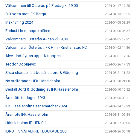
Välkommen till Österås på Fredag kl 19,00
2024-04-17 17:25
0-0 borta mot IFK Berga
2024-04-13 16:55
Inskrivning 2024
2024-04-08 09:29
Förlust i hemmapremiären
2024-04-06 08:37
Välkomna till Österås A-Plan kl 19,00
2024-04-05 12:21
Välkomna till Österås ! IFK Hlm - Kristianstad FC
2024-04-02 14:56
Alve Lind flyttas upp i A-truppen
2024-04-01 17:16
Teodor Dobrijevic
2024-03-26 17:33
Sista chansen att beställa Jord & Gödning
2024-03-21 11:22
Ny ordförande i IFK Hässleholm
2024-03-20 21:00
Beställ Jord & Gödning av IFK Hässleholm
2024-03-10 10:32
Årsmöte tisdagen 19/3
2024-03-05 09:11
IFK Hässleholms seriematcher 2024
2024-02-14 19:29
Årsmöte IFK Hässleholm
2024-01-31 09:34
Hässleholms IF - IFK 0-1
2024-01-27 06:05
IDROTTSNÄTVERKET LOCKADE 200
2024-01-26 06:18