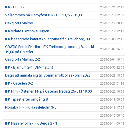
IFK - HIF 0-2
2023-06-21 22:47
Välkommen på Derbyfest IFK - HIF 21/6 kl 19,00
2023-06-19 12:52
Oavgjort i Malmö
2023-06-17 08:43
IFK vidare i Svenska Cupen
2023-06-12 22:17
IFK besegrade kamratkollegorna från Trelleborg, 3-0
2023-06-08 22:45
GRATIS Entré IFK Hlm - IFK Trelleborg torsdag 8 Juni kl
2023-06-07 16:56
19,00 på Österås
Oavgjort i Malmö, 2-2
2023-06-04 18:41
IFK - Bjärnum 2-1 (DM-match)
2023-05-30 22:05
Dags att anmäla sig till Sommarfotbollsskolan 2023
2023-05-28 15:09
IFK - Österlen 0-2
2023-05-27 01:16
IFK Hlm - Österlen FF på Österås fredag 26/5 kl 19,00
2023-05-22 18:56
IFK Tipset efter omgång 8
2023-05-19 08:59
Nosaby IF - IFK Hässleholm 3-5
2023-05-18 17:39
2023-05-17 08:40
IFK Hässleholm - IFK Berga 2 - 1
2023-05-14 09:48