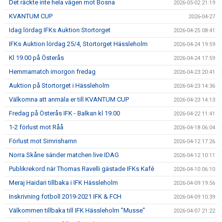
Det räckte inte hela vägen mot Bosna
2026-05-02 21:19
KVANTUM CUP
2026-04-27
Idag lördag IFKs Auktion Stortorget
2026-04-25 08:41
IFKs Auktion lördag 25/4, Stortorget Hässleholm
2026-04-24 19:59
Kl 19.00 på Österås
2026-04-24 17:59
Hemmamatch imorgon fredag
2026-04-23 20:41
Auktion på Stortorget i Hässleholm
2026-04-23 14:36
Välkomna att anmäla er till KVANTUM CUP
2026-04-23 14:13
Fredag på Österås IFK - Balkan kl 19.00
2026-04-22 11:41
1-2 förlust mot Råå
2026-04-18 06:04
Förlust mot Simrishamn
2026-04-12 17:26
Norra Skåne sänder matchen live IDAG
2026-04-12 10:11
Publikrekord när Thomas Ravelli gästade IFKs Kafé
2026-04-10 06:10
Meraj Haidari tillbaka i IFK Hässleholm
2026-04-09 19:56
Inskrivning fotboll 2019-2021 IFK & FCH
2026-04-09 10:39
Välkommen tillbaka till IFK Hässleholm ”Musse”
2026-04-07 21:22