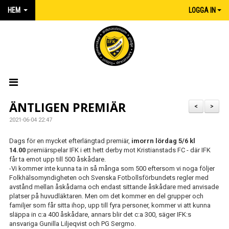
HEM
LOGGA IN
HEM
ÄNTLIGEN PREMIÄR
<
>
2021-06-04 22:47
NYHETER
Dags för en mycket efterlängtad premiär,
imorrn lördag 5/6 kl
MATCHER
14.00
premiärspelar IFK i ett hett derby mot Kristianstads FC - där IFK
får ta emot upp till 500 åskådare.
-Vi kommer inte kunna ta in så många som 500 eftersom vi noga följer
KALENDER
Folkhälsomyndigheten och Svenska Fotbollsförbundets regler med
avstånd mellan åskådarna och endast sittande åskådare med anvisade
IFK:AREN
platser på huvudläktaren. Men om det kommer en del grupper och
familjer som får sitta ihop, upp till fyra personer, kommer vi att kunna
KLUBBSHOP INTERSPORT
släppa in c:a 400 åskådare, annars blir det c:a 300, säger IFK:s
ansvariga Gunilla Liljeqvist och PG Sergmo.