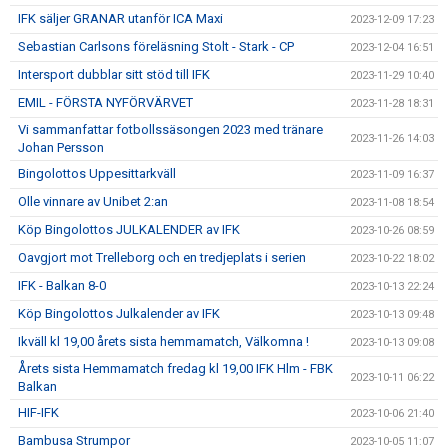
IFK säljer GRANAR utanför ICA Maxi
2023-12-09 17:23
Sebastian Carlsons föreläsning Stolt - Stark - CP
2023-12-04 16:51
Intersport dubblar sitt stöd till IFK
2023-11-29 10:40
EMIL - FÖRSTA NYFÖRVÄRVET
2023-11-28 18:31
Vi sammanfattar fotbollssäsongen 2023 med tränare
2023-11-26 14:03
Johan Persson
Bingolottos Uppesittarkväll
2023-11-09 16:37
Olle vinnare av Unibet 2:an
2023-11-08 18:54
Köp Bingolottos JULKALENDER av IFK
2023-10-26 08:59
Oavgjort mot Trelleborg och en tredjeplats i serien
2023-10-22 18:02
IFK - Balkan 8-0
2023-10-13 22:24
Köp Bingolottos Julkalender av IFK
2023-10-13 09:48
Ikväll kl 19,00 årets sista hemmamatch, Välkomna !
2023-10-13 09:08
Årets sista Hemmamatch fredag kl 19,00 IFK Hlm - FBK
2023-10-11 06:22
Balkan
HIF-IFK
2023-10-06 21:40
Bambusa Strumpor
2023-10-05 11:07