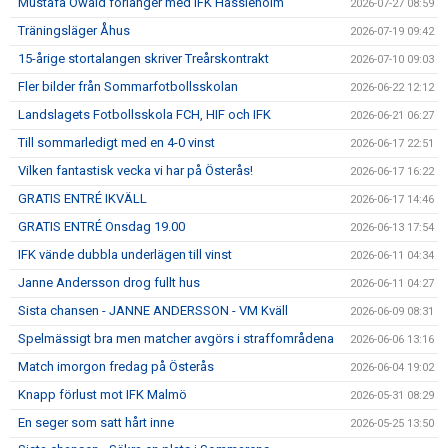
Mustafa Owaid förlänger med IFK Hässleholm
2026-07-27 08:59
Träningsläger Åhus
2026-07-19 09:42
15-årige stortalangen skriver Treårskontrakt
2026-07-10 09:03
Fler bilder från Sommarfotbollsskolan
2026-06-22 12:12
Landslagets Fotbollsskola FCH, HIF och IFK
2026-06-21 06:27
Till sommarledigt med en 4-0 vinst
2026-06-17 22:51
Vilken fantastisk vecka vi har på Österås!
2026-06-17 16:22
GRATIS ENTRÉ IKVÄLL
2026-06-17 14:46
GRATIS ENTRÉ Onsdag 19.00
2026-06-13 17:54
IFK vände dubbla underlägen till vinst
2026-06-11 04:34
Janne Andersson drog fullt hus
2026-06-11 04:27
Sista chansen - JANNE ANDERSSON - VM Kväll
2026-06-09 08:31
Spelmässigt bra men matcher avgörs i straffområdena
2026-06-06 13:16
Match imorgon fredag på Österås
2026-06-04 19:02
Knapp förlust mot IFK Malmö
2026-05-31 08:29
En seger som satt hårt inne
2026-05-25 13:50