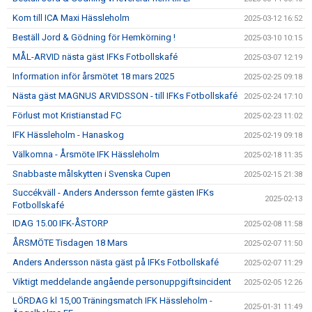
Kom till ICA Maxi Hässleholm
2025-03-12 16:52
Beställ Jord & Gödning för Hemkörning !
2025-03-10 10:15
MÅL-ARVID nästa gäst IFKs Fotbollskafé
2025-03-07 12:19
Information inför årsmötet 18 mars 2025
2025-02-25 09:18
Nästa gäst MAGNUS ARVIDSSON - till IFKs Fotbollskafé
2025-02-24 17:10
Förlust mot Kristianstad FC
2025-02-23 11:02
IFK Hässleholm - Hanaskog
2025-02-19 09:18
Välkomna - Årsmöte IFK Hässleholm
2025-02-18 11:35
Snabbaste målskytten i Svenska Cupen
2025-02-15 21:38
Succékväll - Anders Andersson femte gästen IFKs
2025-02-13
Fotbollskafé
IDAG 15.00 IFK-ÅSTORP
2025-02-08 11:58
ÅRSMÖTE Tisdagen 18 Mars
2025-02-07 11:50
Anders Andersson nästa gäst på IFKs Fotbollskafé
2025-02-07 11:29
Viktigt meddelande angående personuppgiftsincident
2025-02-05 12:26
LÖRDAG kl 15,00 Träningsmatch IFK Hässleholm -
2025-01-31 11:49