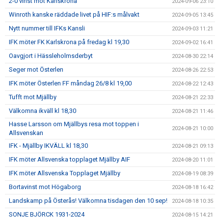
2-0 vinst mot Karlskrona
2024-09-06 23:10
Winroth kanske räddade livet på HIF:s målvakt
2024-09-05 13:45
Nytt nummer till IFKs Kansli
2024-09-03 11:21
IFK möter FK Karlskrona på fredag kl 19,30
2024-09-02 16:41
Oavgjort i Hässleholmsderbyt
2024-08-30 22:14
Seger mot Österlen
2024-08-26 22:53
IFK möter Österlen FF måndag 26/8 kl 19,00
2024-08-22 12:43
Tufft mot Mjällby
2024-08-21 22:33
Välkomna ikväll kl 18,30
2024-08-21 11:46
Hasse Larsson om Mjällbys resa mot toppen i
2024-08-21 10:00
Allsvenskan
IFK - Mjällby IKVÄLL kl 18,30
2024-08-21 09:13
IFK möter Allsvenska topplaget Mjällby AIF
2024-08-20 11:01
IFK möter Allsvenska Topplaget Mjällby
2024-08-19 08:39
Bortavinst mot Högaborg
2024-08-18 16:42
Landskamp på Österås! Välkomna tisdagen den 10 sep!
2024-08-18 10:35
SONJE BJÖRCK 1931-2024
2024-08-15 14:21