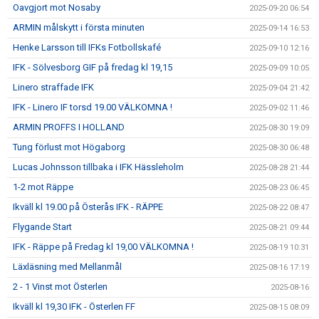
Oavgjort mot Nosaby
2025-09-20 06:54
ARMIN målskytt i första minuten
2025-09-14 16:53
Henke Larsson till IFKs Fotbollskafé
2025-09-10 12:16
IFK - Sölvesborg GIF på fredag kl 19,15
2025-09-09 10:05
Linero straffade IFK
2025-09-04 21:42
IFK - Linero IF torsd 19.00 VÄLKOMNA !
2025-09-02 11:46
ARMIN PROFFS I HOLLAND
2025-08-30 19:09
Tung förlust mot Högaborg
2025-08-30 06:48
Lucas Johnsson tillbaka i IFK Hässleholm
2025-08-28 21:44
1-2 mot Räppe
2025-08-23 06:45
Ikväll kl 19.00 på Österås IFK - RÄPPE
2025-08-22 08:47
Flygande Start
2025-08-21 09:44
IFK - Räppe på Fredag kl 19,00 VÄLKOMNA !
2025-08-19 10:31
Läxläsning med Mellanmål
2025-08-16 17:19
2 - 1 Vinst mot Österlen
2025-08-16
Ikväll kl 19,30 IFK - Österlen FF
2025-08-15 08:09