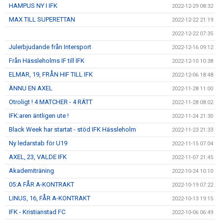
HAMPUS NY I IFK
2022-12-29 08:32
MAX TILL SUPERETTAN
2022-12-22 21:19
2022-12-22 07:35
Julerbjudande från Intersport
2022-12-16 09:12
Från Hässleholms IF till IFK
2022-12-10 10:38
ELMAR, 19, FRÅN HIF TILL IFK
2022-12-06 18:48
ÄNNU EN AXEL
2022-11-28 11:00
Otroligt ! 4 MATCHER - 4 RÄTT
2022-11-28 08:02
IFK:aren äntligen ute !
2022-11-24 21:30
Black Week har startat - stöd IFK Hässleholm
2022-11-23 21:33
Ny ledarstab för U19
2022-11-15 07:04
AXEL, 23, VALDE IFK
2022-11-07 21:45
Akademiträning
2022-10-24 10:10
05:A FÅR A-KONTRAKT
2022-10-19 07:22
LINUS, 16, FÅR A-KONTRAKT
2022-10-13 19:15
IFK - Kristianstad FC
2022-10-06 06:49