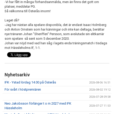
-Vi har fått in många förhandsanmälda, men än finns det gott om
IFK GER TILLBAKA
platser, meddelar PG.
Så välkomna till Österås imorrn!
50/50 LOTTERIET
Laget då?
IFK TIPSET 2026
-Jag har nästan alla spelare disponibla, det är endast Isaac Holmberg
och Anton Ornstein som har känningar och inte kan deltaga, berättar
nye tränaren Johan ”Sheriffen” Persson, som avslutade sin elitkarriär
VM-TIPSET 2026
som spelare så sent som 5 december 2020.
Johan var nöjd med vad han såg i lagets enda träningsmatch i tisdags
mot Hässleholms IF, 1-1.
Nyhetsarkiv
IFK - Ystad lördag 14.00 på Österås
2026-08-06 16:51
För svårt i höstpremiären
2026-08-02 19:12
2026-07-28 09:58
Neo Jakobsson förlänger t o m 2027 med IFK
2026-07-27 11:53
Hässleholm