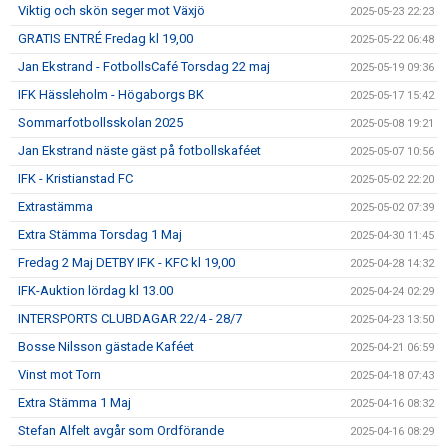
Viktig och skön seger mot Växjö
2025-05-23 22:23
GRATIS ENTRÉ Fredag kl 19,00
2025-05-22 06:48
Jan Ekstrand - FotbollsCafé Torsdag 22 maj
2025-05-19 09:36
IFK Hässleholm - Högaborgs BK
2025-05-17 15:42
Sommarfotbollsskolan 2025
2025-05-08 19:21
Jan Ekstrand näste gäst på fotbollskaféet
2025-05-07 10:56
IFK - Kristianstad FC
2025-05-02 22:20
Extrastämma
2025-05-02 07:39
Extra Stämma Torsdag 1 Maj
2025-04-30 11:45
Fredag 2 Maj DETBY IFK - KFC kl 19,00
2025-04-28 14:32
IFK-Auktion lördag kl 13.00
2025-04-24 02:29
INTERSPORTS CLUBDAGAR 22/4 - 28/7
2025-04-23 13:50
Bosse Nilsson gästade Kaféet
2025-04-21 06:59
Vinst mot Torn
2025-04-18 07:43
Extra Stämma 1 Maj
2025-04-16 08:32
Stefan Alfelt avgår som Ordförande
2025-04-16 08:29