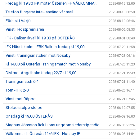
Fredag kl 19.30 IFK möter Österlen FF VÄLKOMNA !
2025-08-13 12:00
Telefon fungerar inte - använd vår mail.
2025-08-13 08:58
Förlust i Växjö
2025-08-10 06:46
Vinst i Höstpremiären
2025-08-02 08:33
IFK - Balkan ikväll kl 19,00 på ÖSTERÅS
2025-08-01 08:49
IFK Hässleholm - FBK Balkan fredag kl 19,00
2025-07-29 11:58
Vinst i träningsmatchen mot Nosaby
2025-07-28 06:16
Kl 14,00 på Österås Träningsmatch mot Nosaby
2025-07-26 11:23
DM mot Ängelholm tisdag 22/7 kl 19,00
2025-07-21 19:39
Träningsmatch 6-1
2025-07-21 11:40
Torn - IFK 2-0
2025-06-26 16:11
Vinst mot Räppe
2025-06-21 07:45
Stolpe stolpe stolpe
2025-06-12 07:55
Onsdag kl 19,00 ÖSTERÅS
2025-06-09 16:03
Magnus Jönsson fick Lions ungdomsledarstipendie
2025-06-06 21:24
Välkomna till Österås 11/6 IFK - Nosaby IF
2025-06-05 14:04