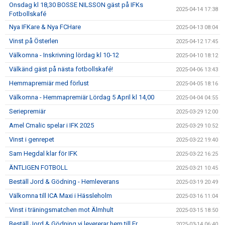
Onsdag kl 18,30 BOSSE NILSSON gäst på IFKs
2025-04-14 17:38
Fotbollskafé
Nya IFKare & Nya FCHare
2025-04-13 08:04
Vinst på Österlen
2025-04-12 17:45
Välkomna - Inskrivning lördag kl 10-12
2025-04-10 18:12
Välkänd gäst på nästa fotbollskafé!
2025-04-06 13:43
Hemmapremiär med förlust
2025-04-05 18:16
Välkomna - Hemmapremiär Lördag 5 April kl 14,00
2025-04-04 04:55
Seriepremiär
2025-03-29 12:00
Amel Crnalic spelar i IFK 2025
2025-03-29 10:52
Vinst i genrepet
2025-03-22 19:40
Sam Hegdal klar för IFK
2025-03-22 16:25
ÄNTLIGEN FOTBOLL
2025-03-21 10:45
Beställ Jord & Gödning - Hemleverans
2025-03-19 20:49
Välkomna till ICA Maxi i Hässleholm
2025-03-16 11:04
Vinst i träningsmatchen mot Älmhult
2025-03-15 18:50
Beställ Jord & Gödning vi levererar hem till Er
2025-03-14 06:40