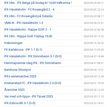
IFK Hlm - IFK Berga på lördag kl 14,00 Välkomna !
2023-05-09 06:11
IFK Hässleholm - FC Rosengård 2 - 4
2023-05-05 22:14
IFK Hlm - FC Rosengård på Österås
2023-05-03 08:17
VMA IK - IFK Hässleholm 1-3
2023-04-28 22:21
IFK Hässleholm - Räppe GOIF 2 - 1
2023-04-22 06:58
IFK Hlm - Räppe GoIF Fredag 19,00
2023-04-20 15:25
Inskrivningen
2023-04-16 20:55
FK Karlskrona - IFK 1-1 (0-1)
2023-04-15 09:33
IFK Hässleholm - IFK Simrishamn 3-1 (0-0)
2023-04-07 18:48
Hemmapremiär idag IFK - IFK Simrishamn
2023-04-07 08:51
Bambusa Strumpor
2023-04-04 13:21
IFKs seriematcher 2023
2023-04-03 12:34
Kristianstad FC - IFK Hässleholm 2-0 (0-0)
2023-04-01 10:03
Årsmötet 2023
2023-03-30 12:29
Var med och tippa - IFK Tipset 2023
2023-03-29 11:10
IFK-Eslövs BK 3-1 (3-0)
2023-03-25 18:01