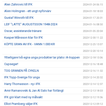
Alen Zahirovic till IFK
2024-01-24 06:15
Alvin Holmgren - ett ungt nyförvärv
2024-01-18 18:03
Gustaf Winroth till IFK
2024-01-17 20:31
LEIF ”LATTE” AUGUSTSSON 1948-2024
2024-01-16 08:50
Oscar, assisterande tränare
2024-01-05 20:04
Kasper Månsson klar för IFK
2023-12-30 11:22
KÖPTE GRAN AV IFK - VANN 1.000 KR
2023-12-25 13:07
2023-12-20 10:14
Ytterligare två egna unga produkter tar plats i A-truppen
2023-12-18 13:06
Cupseger!
2023-12-16 18:48
TOG GRANEN PÅ CYKELN
2023-12-16 11:32
IFK Topp-Sverige för unga
2023-12-14 20:32
Harry Thomasson - ny i IFK
2023-12-14 12:37
Amir Ramanovski & Jan Al Salo har förlängt
2023-12-13 18:03
IFK gör klart med ny målvakt
2023-12-12 19:36
Elliot Pramberg väljer IFK
2023-12-12 09:12