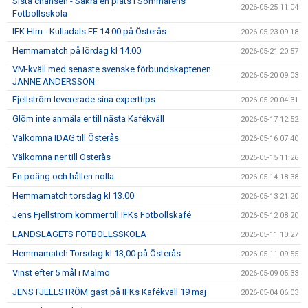
Sista chansen - Säkra en plats i Sommarens
2026-05-25 11:04
Fotbollsskola
IFK Hlm - Kulladals FF 14.00 på Österås
2026-05-23 09:18
Hemmamatch på lördag kl 14.00
2026-05-21 20:57
VM-kväll med senaste svenske förbundskaptenen
2026-05-20 09:03
JANNE ANDERSSON
Fjellström levererade sina experttips
2026-05-20 04:31
Glöm inte anmäla er till nästa Kafékväll
2026-05-17 12:52
Välkomna IDAG till Österås
2026-05-16 07:40
Välkomna ner till Österås
2026-05-15 11:26
En poäng och hållen nolla
2026-05-14 18:38
Hemmamatch torsdag kl 13.00
2026-05-13 21:20
Jens Fjellström kommer till IFKs Fotbollskafé
2026-05-12 08:20
LANDSLAGETS FOTBOLLSSKOLA
2026-05-11 10:27
Hemmamatch Torsdag kl 13,00 på Österås
2026-05-11 09:55
Vinst efter 5 mål i Malmö
2026-05-09 05:33
JENS FJELLSTRÖM gäst på IFKs Kafékväll 19 maj
2026-05-04 06:03