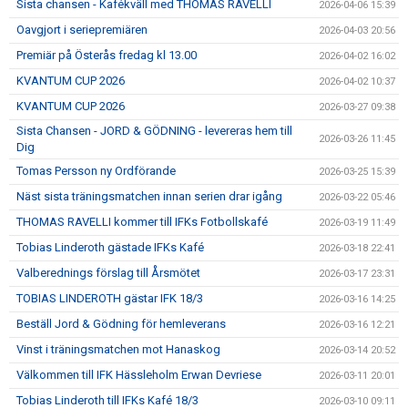
Sista chansen - Kafékväll med THOMAS RAVELLI
2026-04-06 15:39
Oavgjort i seriepremiären
2026-04-03 20:56
Premiär på Österås fredag kl 13.00
2026-04-02 16:02
KVANTUM CUP 2026
2026-04-02 10:37
KVANTUM CUP 2026
2026-03-27 09:38
Sista Chansen - JORD & GÖDNING - levereras hem till
2026-03-26 11:45
Dig
Tomas Persson ny Ordförande
2026-03-25 15:39
Näst sista träningsmatchen innan serien drar igång
2026-03-22 05:46
THOMAS RAVELLI kommer till IFKs Fotbollskafé
2026-03-19 11:49
Tobias Linderoth gästade IFKs Kafé
2026-03-18 22:41
Valberednings förslag till Årsmötet
2026-03-17 23:31
TOBIAS LINDEROTH gästar IFK 18/3
2026-03-16 14:25
Beställ Jord & Gödning för hemleverans
2026-03-16 12:21
Vinst i träningsmatchen mot Hanaskog
2026-03-14 20:52
Välkommen till IFK Hässleholm Erwan Devriese
2026-03-11 20:01
Tobias Linderoth till IFKs Kafé 18/3
2026-03-10 09:11