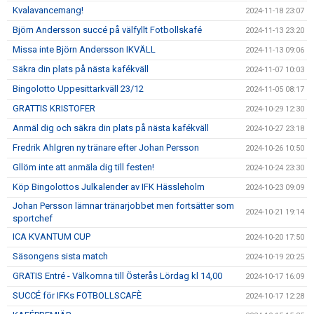
Kvalavancemang!
2024-11-18 23:07
Björn Andersson succé på välfyllt Fotbollskafé
2024-11-13 23:20
Missa inte Björn Andersson IKVÄLL
2024-11-13 09:06
Säkra din plats på nästa kafékväll
2024-11-07 10:03
Bingolotto Uppesittarkväll 23/12
2024-11-05 08:17
GRATTIS KRISTOFER
2024-10-29 12:30
Anmäl dig och säkra din plats på nästa kafékväll
2024-10-27 23:18
Fredrik Ahlgren ny tränare efter Johan Persson
2024-10-26 10:50
Gllöm inte att anmäla dig till festen!
2024-10-24 23:30
Köp Bingolottos Julkalender av IFK Hässleholm
2024-10-23 09:09
Johan Persson lämnar tränarjobbet men fortsätter som
2024-10-21 19:14
sportchef
ICA KVANTUM CUP
2024-10-20 17:50
Säsongens sista match
2024-10-19 20:25
GRATIS Entré - Välkomna till Österås Lördag kl 14,00
2024-10-17 16:09
SUCCÉ för IFKs FOTBOLLSCAFÈ
2024-10-17 12:28