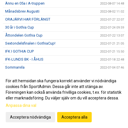
Ännu en 05a i A-truppen
2022-08-07 14:48
Månadsbrev Augusti
2022-08-02 11:02
ORAJÄRVI HAR FÖRLÄNGT
2022-07-27 22:07
30 år i Gothia Cup
2022-07-24 09:59
Åttondelen Gothia Cup
2022-07-22 13:07
Sextondelsfinalen i GothiaCup!
2022-07-21 21:05
IFK I GOTHIA CUP
2022-07-21 15:50
IFK-LUNDS BK - I ÅHUS
2022-07-18 22:48
Sommarvila
2022-07-04 07:46
IFK vs Eslövs BK
2022-06-21 21:14
För att hemsidan ska fungera korrekt använder vi nödvändiga
IFK och Fritidscamp
2022-06-17 22:24
cookies från SportAdmin. Dessa går inte att stänga av.
DM, IFK- IF Lödde 2-1 (0-0)
2022-06-15 22:14
Föreningen kan också använda frivilliga cookies, t.ex. för statistik
eller marknadsföring. Du väljer själv om du vill acceptera dessa.
Sommarfotbollsskola
2022-06-07 08:21
Anpassa dina val
IFK vs Ariana FC
2022-06-01 22:07
IFK vs FBK Balkan
2022-05-23 14:22
Acceptera nödvändiga
Acceptera alla
Föreläsning om machokultur
2022-05-21 12:30