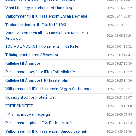
Vinst i träningsmatchen mot Hanaskog
2026-03-14 20:52
Välkommen till IFK Hässleholm Erwan Devriese
2026-03-11 20:01
Tobias Linderoth till IFKs Kafé 18/3
2026-03-10 09:11
Varmt välkommen till IFK Hässleholm Michael B
2026-03-08 19:26
Andersen
TOBIAS LINDEROTH kommer till IFKs Kafé
2026-03-04 10:32
Träningsmatch mot Sölvesborg
2026-03-02 12:47
Kallelse till Årsmöte
2026-02-27 16:38
Pär Hansson besökte IFKs Fotbollskafé
2026-02-27 16:22
Kallelse till Årsmöte IFK Hässleholm
2026-02-25 14:30
Välkommen till IFK Hässleholm Viggo Sigfridsson
2026-02-22 08:57
Nosaby stod för motståndet
2026-02-21 06:07
FRITIDSKORTET
2026-02-18 15:00
4-1 vinst mot Vanneberga
2026-02-08 07:55
Pär Hansson gästar IFKs Fotbollskafé
2026-02-07 12:23
Välkommen till IFK Hässleholm Saikou Jawneh
2026-01-30 09:36