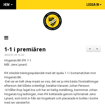
HEM
LOGGA IN
HEM
1-1 i premiären
<
>
2022-01-29 16:22
NYHETER
Höganäs BK-IFK 1-1.
Mål: Jens Lynard.
MATCHER
IFK inledde träningsspelandet med att spela 1-1 i bortamatchen mot
Höganäs BK.
KALENDER
-Det var en helt okey insats av oss, det var ju inte bästa förutsättningar
eftersom det blåste ordentligt, berättar tränaren Johan Persson.
IFK:AREN
-Vi håller ihop laget bra och har en härlig inställning, berömmer Johan.
Höganäs tog ledningen, men IFK kvitterade genom nyförvärvet Jens
KLUBBSHOP INTERSPORT
Lynard, som bröt in från sin högerkant och placerade in bollen i bortre
med sin vänsterfot.