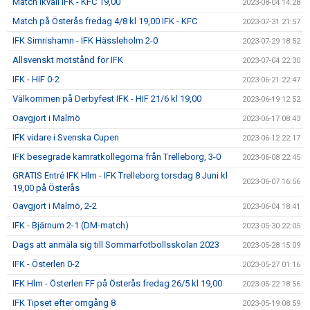
Match ikväll IFK - KFC 19,00
2023-08-04 14:28
Match på Österås fredag 4/8 kl 19,00 IFK - KFC
2023-07-31 21:57
IFK Simrishamn - IFK Hässleholm 2-0
2023-07-29 18:52
Allsvenskt motstånd för IFK
2023-07-04 22:30
IFK - HIF 0-2
2023-06-21 22:47
Välkommen på Derbyfest IFK - HIF 21/6 kl 19,00
2023-06-19 12:52
Oavgjort i Malmö
2023-06-17 08:43
IFK vidare i Svenska Cupen
2023-06-12 22:17
IFK besegrade kamratkollegorna från Trelleborg, 3-0
2023-06-08 22:45
GRATIS Entré IFK Hlm - IFK Trelleborg torsdag 8 Juni kl
2023-06-07 16:56
19,00 på Österås
Oavgjort i Malmö, 2-2
2023-06-04 18:41
IFK - Bjärnum 2-1 (DM-match)
2023-05-30 22:05
Dags att anmäla sig till Sommarfotbollsskolan 2023
2023-05-28 15:09
IFK - Österlen 0-2
2023-05-27 01:16
IFK Hlm - Österlen FF på Österås fredag 26/5 kl 19,00
2023-05-22 18:56
IFK Tipset efter omgång 8
2023-05-19 08:59