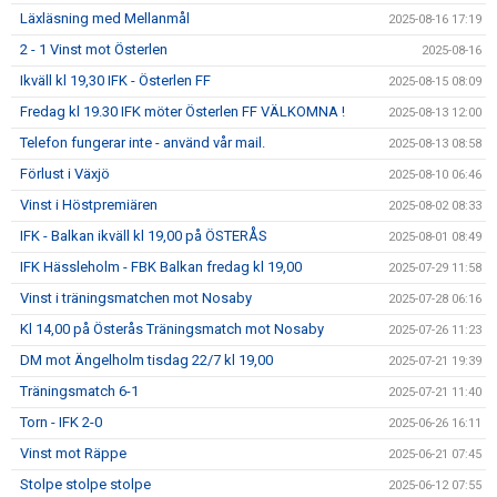
Läxläsning med Mellanmål
2025-08-16 17:19
2 - 1 Vinst mot Österlen
2025-08-16
Ikväll kl 19,30 IFK - Österlen FF
2025-08-15 08:09
Fredag kl 19.30 IFK möter Österlen FF VÄLKOMNA !
2025-08-13 12:00
Telefon fungerar inte - använd vår mail.
2025-08-13 08:58
Förlust i Växjö
2025-08-10 06:46
Vinst i Höstpremiären
2025-08-02 08:33
IFK - Balkan ikväll kl 19,00 på ÖSTERÅS
2025-08-01 08:49
IFK Hässleholm - FBK Balkan fredag kl 19,00
2025-07-29 11:58
Vinst i träningsmatchen mot Nosaby
2025-07-28 06:16
Kl 14,00 på Österås Träningsmatch mot Nosaby
2025-07-26 11:23
DM mot Ängelholm tisdag 22/7 kl 19,00
2025-07-21 19:39
Träningsmatch 6-1
2025-07-21 11:40
Torn - IFK 2-0
2025-06-26 16:11
Vinst mot Räppe
2025-06-21 07:45
Stolpe stolpe stolpe
2025-06-12 07:55