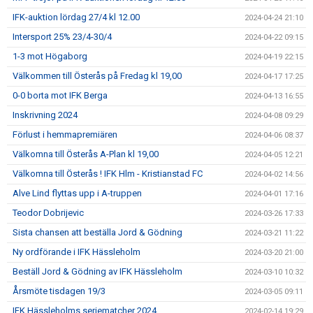
IFK-auktion lördag 27/4 kl 12.00
2024-04-24 21:10
Intersport 25% 23/4-30/4
2024-04-22 09:15
1-3 mot Högaborg
2024-04-19 22:15
Välkommen till Österås på Fredag kl 19,00
2024-04-17 17:25
0-0 borta mot IFK Berga
2024-04-13 16:55
Inskrivning 2024
2024-04-08 09:29
Förlust i hemmapremiären
2024-04-06 08:37
Välkomna till Österås A-Plan kl 19,00
2024-04-05 12:21
Välkomna till Österås ! IFK Hlm - Kristianstad FC
2024-04-02 14:56
Alve Lind flyttas upp i A-truppen
2024-04-01 17:16
Teodor Dobrijevic
2024-03-26 17:33
Sista chansen att beställa Jord & Gödning
2024-03-21 11:22
Ny ordförande i IFK Hässleholm
2024-03-20 21:00
Beställ Jord & Gödning av IFK Hässleholm
2024-03-10 10:32
Årsmöte tisdagen 19/3
2024-03-05 09:11
IFK Hässleholms seriematcher 2024
2024-02-14 19:29