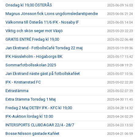
Onsdag kl 19,00 ÖSTERÅS
2025-06-09 16:03
Magnus Jönsson fick Lions ungdomsledarstipendie
2025-06-06 21:24
Välkomna till Österås 11/6 IFK - Nosaby IF
2025-06-05 14:04
Viktig och skön seger mot Växjö
2025-05-23 22:23
GRATIS ENTRÉ Fredag kl 19,00
2025-05-22 06:48
Jan Ekstrand - FotbollsCafé Torsdag 22 maj
2025-05-19 09:36
IFK Hässleholm - Högaborgs BK
2025-05-17 15:42
Sommarfotbollsskolan 2025
2025-05-08 19:21
Jan Ekstrand näste gäst på fotbollskaféet
2025-05-07 10:56
IFK - Kristianstad FC
2025-05-02 22:20
Extrastämma
2025-05-02 07:39
Extra Stämma Torsdag 1 Maj
2025-04-30 11:45
Fredag 2 Maj DETBY IFK - KFC kl 19,00
2025-04-28 14:32
IFK-Auktion lördag kl 13.00
2025-04-24 02:29
INTERSPORTS CLUBDAGAR 22/4 - 28/7
2025-04-23 13:50
Bosse Nilsson gästade Kaféet
2025-04-21 06:59