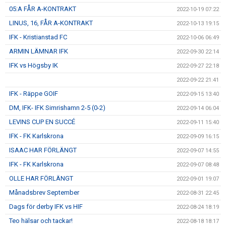
05:A FÅR A-KONTRAKT
2022-10-19 07:22
LINUS, 16, FÅR A-KONTRAKT
2022-10-13 19:15
IFK - Kristianstad FC
2022-10-06 06:49
ARMIN LÄMNAR IFK
2022-09-30 22:14
IFK vs Högsby IK
2022-09-27 22:18
2022-09-22 21:41
IFK - Räppe GOIF
2022-09-15 13:40
DM, IFK- IFK Simrishamn 2-5 (0-2)
2022-09-14 06:04
LEVINS CUP EN SUCCÉ
2022-09-11 15:40
IFK - FK Karlskrona
2022-09-09 16:15
ISAAC HAR FÖRLÄNGT
2022-09-07 14:55
IFK - FK Karlskrona
2022-09-07 08:48
OLLE HAR FÖRLÄNGT
2022-09-01 19:07
Månadsbrev September
2022-08-31 22:45
Dags för derby IFK vs HIF
2022-08-24 18:19
Teo hälsar och tackar!
2022-08-18 18:17