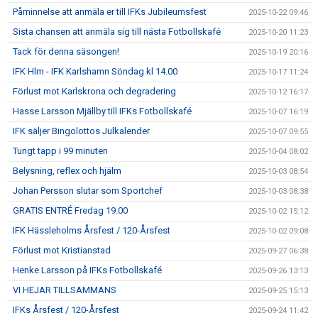
Påminnelse att anmäla er till IFKs Jubileumsfest
2025-10-22 09:46
Sista chansen att anmäla sig till nästa Fotbollskafé
2025-10-20 11:23
Tack för denna säsongen!
2025-10-19 20:16
IFK Hlm - IFK Karlshamn Söndag kl 14.00
2025-10-17 11:24
Förlust mot Karlskrona och degradering
2025-10-12 16:17
Hasse Larsson Mjällby till IFKs Fotbollskafé
2025-10-07 16:19
IFK säljer Bingolottos Julkalender
2025-10-07 09:55
Tungt tapp i 99 minuten
2025-10-04 08:02
Belysning, reflex och hjälm
2025-10-03 08:54
Johan Persson slutar som Sportchef
2025-10-03 08:38
GRATIS ENTRÉ Fredag 19.00
2025-10-02 15:12
IFK Hässleholms Årsfest / 120-Årsfest
2025-10-02 09:08
Förlust mot Kristianstad
2025-09-27 06:38
Henke Larsson på IFKs Fotbollskafé
2025-09-26 13:13
VI HEJAR TILLSAMMANS
2025-09-25 15:13
IFKs Årsfest / 120-Årsfest
2025-09-24 11:42