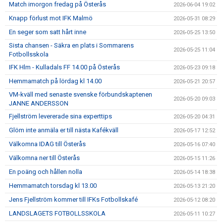
Match imorgon fredag på Österås
2026-06-04 19:02
Knapp förlust mot IFK Malmö
2026-05-31 08:29
En seger som satt hårt inne
2026-05-25 13:50
Sista chansen - Säkra en plats i Sommarens
2026-05-25 11:04
Fotbollsskola
IFK Hlm - Kulladals FF 14.00 på Österås
2026-05-23 09:18
Hemmamatch på lördag kl 14.00
2026-05-21 20:57
VM-kväll med senaste svenske förbundskaptenen
2026-05-20 09:03
JANNE ANDERSSON
Fjellström levererade sina experttips
2026-05-20 04:31
Glöm inte anmäla er till nästa Kafékväll
2026-05-17 12:52
Välkomna IDAG till Österås
2026-05-16 07:40
Välkomna ner till Österås
2026-05-15 11:26
En poäng och hållen nolla
2026-05-14 18:38
Hemmamatch torsdag kl 13.00
2026-05-13 21:20
Jens Fjellström kommer till IFKs Fotbollskafé
2026-05-12 08:20
LANDSLAGETS FOTBOLLSSKOLA
2026-05-11 10:27