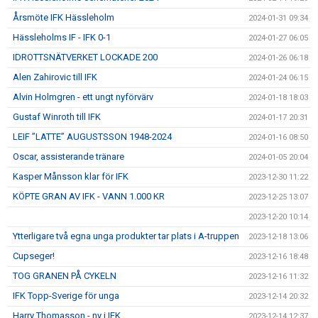
Årsmöte IFK Hässleholm
2024-01-31 09:34
Hässleholms IF - IFK 0-1
2024-01-27 06:05
IDROTTSNÄTVERKET LOCKADE 200
2024-01-26 06:18
Alen Zahirovic till IFK
2024-01-24 06:15
Alvin Holmgren - ett ungt nyförvärv
2024-01-18 18:03
Gustaf Winroth till IFK
2024-01-17 20:31
LEIF ”LATTE” AUGUSTSSON 1948-2024
2024-01-16 08:50
Oscar, assisterande tränare
2024-01-05 20:04
Kasper Månsson klar för IFK
2023-12-30 11:22
KÖPTE GRAN AV IFK - VANN 1.000 KR
2023-12-25 13:07
2023-12-20 10:14
Ytterligare två egna unga produkter tar plats i A-truppen
2023-12-18 13:06
Cupseger!
2023-12-16 18:48
TOG GRANEN PÅ CYKELN
2023-12-16 11:32
IFK Topp-Sverige för unga
2023-12-14 20:32
Harry Thomasson - ny i IFK
2023-12-14 12:37