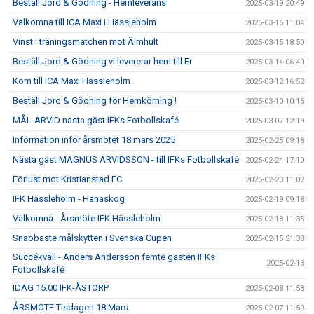
Beställ Jord & Gödning - Hemleverans
2025-03-19 20:49
Välkomna till ICA Maxi i Hässleholm
2025-03-16 11:04
Vinst i träningsmatchen mot Älmhult
2025-03-15 18:50
Beställ Jord & Gödning vi levererar hem till Er
2025-03-14 06:40
Kom till ICA Maxi Hässleholm
2025-03-12 16:52
Beställ Jord & Gödning för Hemkörning !
2025-03-10 10:15
MÅL-ARVID nästa gäst IFKs Fotbollskafé
2025-03-07 12:19
Information inför årsmötet 18 mars 2025
2025-02-25 09:18
Nästa gäst MAGNUS ARVIDSSON - till IFKs Fotbollskafé
2025-02-24 17:10
Förlust mot Kristianstad FC
2025-02-23 11:02
IFK Hässleholm - Hanaskog
2025-02-19 09:18
Välkomna - Årsmöte IFK Hässleholm
2025-02-18 11:35
Snabbaste målskytten i Svenska Cupen
2025-02-15 21:38
Succékväll - Anders Andersson femte gästen IFKs
2025-02-13
Fotbollskafé
IDAG 15.00 IFK-ÅSTORP
2025-02-08 11:58
ÅRSMÖTE Tisdagen 18 Mars
2025-02-07 11:50