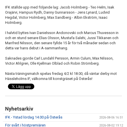
IFK GER TILLBAKA
IFK ställde upp med följande lag: Jacob Holmberg - Teo Helm, Isak
Orajärvi, Hampus Rydh, Danny Gunnarsson - Jens Lynard, Ludvid
50/50 LOTTERIET
Hegdal, Victor Holmberg, Max Sandberg - Albin Ekström, Isaac
Holmberg.
IFK TIPSET 2026
I halvtid byttes Ivan Danielsson Andonovski och Marcus Thuvesson in
och en stund senare Elias Olsson, Mustafa Salehi, Jussi Tikkanen och
VM-TIPSET 2026
Manfred Nilsson, den senare fyllde 15 år för två månader sedan och
detta var hans debut i A-sammanhang.
Saknades gjorde Carl Lundahl Persson, Armin Culum, Max Nilsson,
Victor Ahlgren, Olle Kjellman Olblad och Robin Strömberg.
Nästa träningsmatch spelas fredag 4/2 kl 18.00, då väntar derby mot
Hässleholms IF, välkomna till konstgräset på Österås!
Nyhetsarkiv
IFK - Ystad lördag 14.00 på Österås
2026-08-06 16:51
För svårt i höstpremiären
2026-08-02 19:12