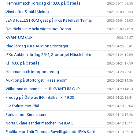
Hemmamatch Torsdag kl 13,00 på Österås
2026-05-11 09:55
Vinst efter 5 mål i Malmö
2026-05-09 05:33
JENS FJELLSTRÖM gäst på IFKs Kafékväll 19 maj
2026-05-04 06:03
Det räckte inte hela vägen mot Bosna
2026-05-02 21:19
KVANTUM CUP
2026-04-27
Idag lördag IFKs Auktion Stortorget
2026-04-25 08:41
IFKs Auktion lördag 25/4, Stortorget Hässleholm
2026-04-24 19:59
Kl 19.00 på Österås
2026-04-24 17:59
Hemmamatch imorgon fredag
2026-04-23 20:41
Auktion på Stortorget i Hässleholm
2026-04-23 14:36
Välkomna att anmäla er till KVANTUM CUP
2026-04-23 14:13
Fredag på Österås IFK - Balkan kl 19.00
2026-04-22 11:41
1-2 förlust mot Råå
2026-04-18 06:04
Förlust mot Simrishamn
2026-04-12 17:26
Norra Skåne sänder matchen live IDAG
2026-04-12 10:11
Publikrekord när Thomas Ravelli gästade IFKs Kafé
2026-04-10 06:10