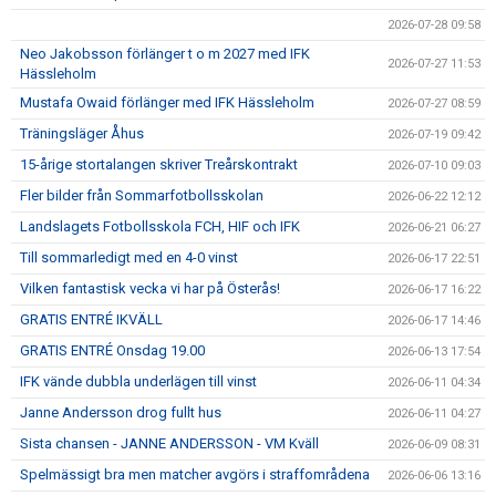
2026-07-28 09:58
Neo Jakobsson förlänger t o m 2027 med IFK
2026-07-27 11:53
Hässleholm
Mustafa Owaid förlänger med IFK Hässleholm
2026-07-27 08:59
Träningsläger Åhus
2026-07-19 09:42
15-årige stortalangen skriver Treårskontrakt
2026-07-10 09:03
Fler bilder från Sommarfotbollsskolan
2026-06-22 12:12
Landslagets Fotbollsskola FCH, HIF och IFK
2026-06-21 06:27
Till sommarledigt med en 4-0 vinst
2026-06-17 22:51
Vilken fantastisk vecka vi har på Österås!
2026-06-17 16:22
GRATIS ENTRÉ IKVÄLL
2026-06-17 14:46
GRATIS ENTRÉ Onsdag 19.00
2026-06-13 17:54
IFK vände dubbla underlägen till vinst
2026-06-11 04:34
Janne Andersson drog fullt hus
2026-06-11 04:27
Sista chansen - JANNE ANDERSSON - VM Kväll
2026-06-09 08:31
Spelmässigt bra men matcher avgörs i straffområdena
2026-06-06 13:16