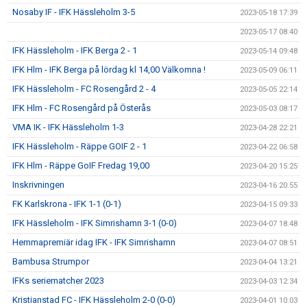
Nosaby IF - IFK Hässleholm 3-5
2023-05-18 17:39
2023-05-17 08:40
IFK Hässleholm - IFK Berga 2 - 1
2023-05-14 09:48
IFK Hlm - IFK Berga på lördag kl 14,00 Välkomna !
2023-05-09 06:11
IFK Hässleholm - FC Rosengård 2 - 4
2023-05-05 22:14
IFK Hlm - FC Rosengård på Österås
2023-05-03 08:17
VMA IK - IFK Hässleholm 1-3
2023-04-28 22:21
IFK Hässleholm - Räppe GOIF 2 - 1
2023-04-22 06:58
IFK Hlm - Räppe GoIF Fredag 19,00
2023-04-20 15:25
Inskrivningen
2023-04-16 20:55
FK Karlskrona - IFK 1-1 (0-1)
2023-04-15 09:33
IFK Hässleholm - IFK Simrishamn 3-1 (0-0)
2023-04-07 18:48
Hemmapremiär idag IFK - IFK Simrishamn
2023-04-07 08:51
Bambusa Strumpor
2023-04-04 13:21
IFKs seriematcher 2023
2023-04-03 12:34
Kristianstad FC - IFK Hässleholm 2-0 (0-0)
2023-04-01 10:03