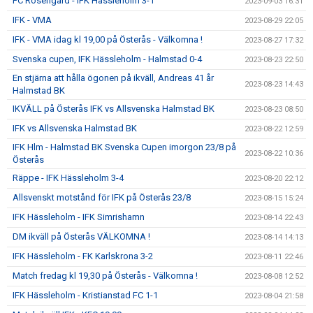
FC Rosengård - IFK Hässleholm 3-1
2023-09-03 16:31
IFK - VMA
2023-08-29 22:05
IFK - VMA idag kl 19,00 på Österås - Välkomna !
2023-08-27 17:32
Svenska cupen, IFK Hässleholm - Halmstad 0-4
2023-08-23 22:50
En stjärna att hålla ögonen på ikväll, Andreas 41 år
2023-08-23 14:43
Halmstad BK
IKVÄLL på Österås IFK vs Allsvenska Halmstad BK
2023-08-23 08:50
IFK vs Allsvenska Halmstad BK
2023-08-22 12:59
IFK Hlm - Halmstad BK Svenska Cupen imorgon 23/8 på
2023-08-22 10:36
Österås
Räppe - IFK Hässleholm 3-4
2023-08-20 22:12
Allsvenskt motstånd för IFK på Österås 23/8
2023-08-15 15:24
IFK Hässleholm - IFK Simrishamn
2023-08-14 22:43
DM ikväll på Österås VÄLKOMNA !
2023-08-14 14:13
IFK Hässleholm - FK Karlskrona 3-2
2023-08-11 22:46
Match fredag kl 19,30 på Österås - Välkomna !
2023-08-08 12:52
IFK Hässleholm - Kristianstad FC 1-1
2023-08-04 21:58