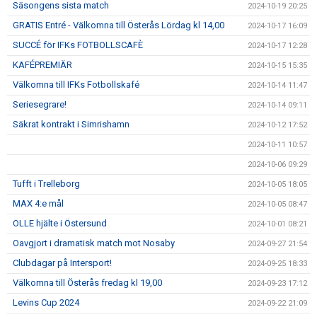
Säsongens sista match
2024-10-19 20:25
GRATIS Entré - Välkomna till Österås Lördag kl 14,00
2024-10-17 16:09
SUCCÉ för IFKs FOTBOLLSCAFÈ
2024-10-17 12:28
KAFÉPREMIÄR
2024-10-15 15:35
Välkomna till IFKs Fotbollskafé
2024-10-14 11:47
Seriesegrare!
2024-10-14 09:11
Säkrat kontrakt i Simrishamn
2024-10-12 17:52
2024-10-11 10:57
2024-10-06 09:29
Tufft i Trelleborg
2024-10-05 18:05
MAX 4:e mål
2024-10-05 08:47
OLLE hjälte i Östersund
2024-10-01 08:21
Oavgjort i dramatisk match mot Nosaby
2024-09-27 21:54
Clubdagar på Intersport!
2024-09-25 18:33
Välkomna till Österås fredag kl 19,00
2024-09-23 17:12
Levins Cup 2024
2024-09-22 21:09