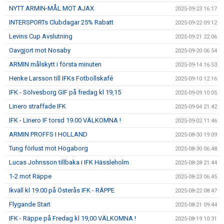
NYTT ARMIN-MÅL MOT AJAX
2025-09-23 16:17
INTERSPORTs Clubdagar 25% Rabatt
2025-09-22 09:12
Levins Cup Avslutning
2025-09-21 22:06
Oavgjort mot Nosaby
2025-09-20 06:54
ARMIN målskytt i första minuten
2025-09-14 16:53
Henke Larsson till IFKs Fotbollskafé
2025-09-10 12:16
IFK - Sölvesborg GIF på fredag kl 19,15
2025-09-09 10:05
Linero straffade IFK
2025-09-04 21:42
IFK - Linero IF torsd 19.00 VÄLKOMNA !
2025-09-02 11:46
ARMIN PROFFS I HOLLAND
2025-08-30 19:09
Tung förlust mot Högaborg
2025-08-30 06:48
Lucas Johnsson tillbaka i IFK Hässleholm
2025-08-28 21:44
1-2 mot Räppe
2025-08-23 06:45
Ikväll kl 19.00 på Österås IFK - RÄPPE
2025-08-22 08:47
Flygande Start
2025-08-21 09:44
IFK - Räppe på Fredag kl 19,00 VÄLKOMNA !
2025-08-19 10:31