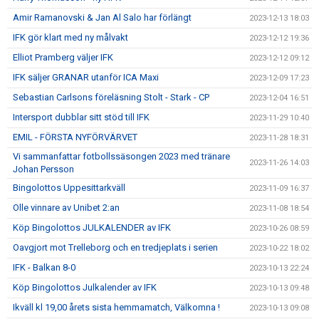
Amir Ramanovski & Jan Al Salo har förlängt
2023-12-13 18:03
IFK gör klart med ny målvakt
2023-12-12 19:36
Elliot Pramberg väljer IFK
2023-12-12 09:12
IFK säljer GRANAR utanför ICA Maxi
2023-12-09 17:23
Sebastian Carlsons föreläsning Stolt - Stark - CP
2023-12-04 16:51
Intersport dubblar sitt stöd till IFK
2023-11-29 10:40
EMIL - FÖRSTA NYFÖRVÄRVET
2023-11-28 18:31
Vi sammanfattar fotbollssäsongen 2023 med tränare
2023-11-26 14:03
Johan Persson
Bingolottos Uppesittarkväll
2023-11-09 16:37
Olle vinnare av Unibet 2:an
2023-11-08 18:54
Köp Bingolottos JULKALENDER av IFK
2023-10-26 08:59
Oavgjort mot Trelleborg och en tredjeplats i serien
2023-10-22 18:02
IFK - Balkan 8-0
2023-10-13 22:24
Köp Bingolottos Julkalender av IFK
2023-10-13 09:48
Ikväll kl 19,00 årets sista hemmamatch, Välkomna !
2023-10-13 09:08