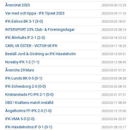
Årsmötet 2023
2023-03-30 12:29
Var med och tippa - IFK Tipset 2023
2023-03-29 11:10
IFK-Eslövs BK 3-1 (3-0)
2023-03-25 18:01
INTERSPORT 25% Club- & Föreningsdagar
2023-03-23 08:10
IFK-Älmhults IF 2-1 (2-0)
2023-03-18 23:52
CARL till ÖSTER - VICTOR till IFK
2023-03-17 18:25
Beställ Jord & Gödning av IFK Hässleholm
2023-03-13 09:51
Nosaby-IFK 1-2 (1-1)
2023-03-12 08:45
Årsmöte 29 Mars
2023-03-07 07:21
IFK-Lunds BK 0-5 (0-1)
2023-03-05 08:58
IFK-Sölvesborg 2-0 (0-0)
2023-02-26 08:10
Kristianstads FC-IFK 2-1 (0-0)
2023-02-21 07:51
OBS ! Kvällens match inställd
2023-02-17 08:09
Ängelholms FF-IFK 2-0 (1-0)
2023-02-12 10:00
IFK-VMA 3-0 (2-0).
2023-02-04 20:07
IFK-Hässleholms IF 0-1 (0-1)
2023-01-28 10:17