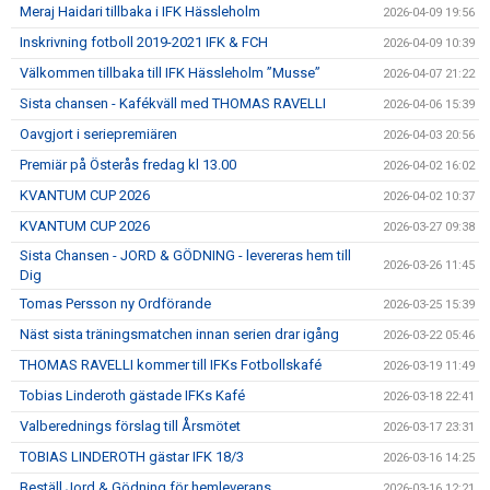
Meraj Haidari tillbaka i IFK Hässleholm
2026-04-09 19:56
Inskrivning fotboll 2019-2021 IFK & FCH
2026-04-09 10:39
Välkommen tillbaka till IFK Hässleholm ”Musse”
2026-04-07 21:22
Sista chansen - Kafékväll med THOMAS RAVELLI
2026-04-06 15:39
Oavgjort i seriepremiären
2026-04-03 20:56
Premiär på Österås fredag kl 13.00
2026-04-02 16:02
KVANTUM CUP 2026
2026-04-02 10:37
KVANTUM CUP 2026
2026-03-27 09:38
Sista Chansen - JORD & GÖDNING - levereras hem till
2026-03-26 11:45
Dig
Tomas Persson ny Ordförande
2026-03-25 15:39
Näst sista träningsmatchen innan serien drar igång
2026-03-22 05:46
THOMAS RAVELLI kommer till IFKs Fotbollskafé
2026-03-19 11:49
Tobias Linderoth gästade IFKs Kafé
2026-03-18 22:41
Valberednings förslag till Årsmötet
2026-03-17 23:31
TOBIAS LINDEROTH gästar IFK 18/3
2026-03-16 14:25
Beställ Jord & Gödning för hemleverans
2026-03-16 12:21