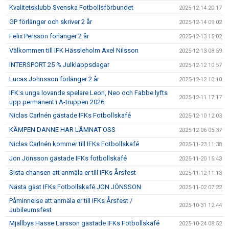
Kvalitetsklubb Svenska Fotbollsförbundet
2025-12-14 20:17
GP förlänger och skriver 2 år
2025-12-14 09:02
Felix Persson förlänger 2 år
2025-12-13 15:02
Välkommen till IFK Hässleholm Axel Nilsson
2025-12-13 08:59
INTERSPORT 25 % Julklappsdagar
2025-12-12 10:57
Lucas Johnsson förlänger 2 år
2025-12-12 10:10
IFK:s unga lovande spelare Leon, Neo och Fabbe lyfts
2025-12-11 17:17
upp permanent i A-truppen 2026
Niclas Carlnén gästade IFKs Fotbollskafé
2025-12-10 12:03
KÄMPEN DANNE HAR LÄMNAT OSS
2025-12-06 05:37
Niclas Carlnén kommer till IFKs Fotbollskafé
2025-11-23 11:38
Jon Jönsson gästade IFKs fotbollskafé
2025-11-20 15:43
Sista chansen att anmäla er till IFKs Årsfest
2025-11-12 11:13
Nästa gäst IFKs Fotbollskafé JON JÖNSSON
2025-11-02 07:22
Påminnelse att anmäla er till IFKs Årsfest /
2025-10-31 12:44
Jubileumsfest
Mjällbys Hasse Larsson gästade IFKs Fotbollskafé
2025-10-24 08:52