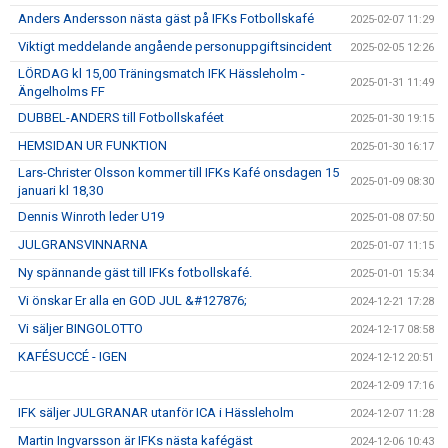
Anders Andersson nästa gäst på IFKs Fotbollskafé
2025-02-07 11:29
Viktigt meddelande angående personuppgiftsincident
2025-02-05 12:26
LÖRDAG kl 15,00 Träningsmatch IFK Hässleholm -
2025-01-31 11:49
Ängelholms FF
DUBBEL-ANDERS till Fotbollskaféet
2025-01-30 19:15
HEMSIDAN UR FUNKTION
2025-01-30 16:17
Lars-Christer Olsson kommer till IFKs Kafé onsdagen 15
2025-01-09 08:30
januari kl 18,30
Dennis Winroth leder U19
2025-01-08 07:50
JULGRANSVINNARNA
2025-01-07 11:15
Ny spännande gäst till IFKs fotbollskafé.
2025-01-01 15:34
Vi önskar Er alla en GOD JUL &#127876;
2024-12-21 17:28
Vi säljer BINGOLOTTO
2024-12-17 08:58
KAFÉSUCCÉ - IGEN
2024-12-12 20:51
2024-12-09 17:16
IFK säljer JULGRANAR utanför ICA i Hässleholm
2024-12-07 11:28
Martin Ingvarsson är IFKs nästa kafégäst
2024-12-06 10:43