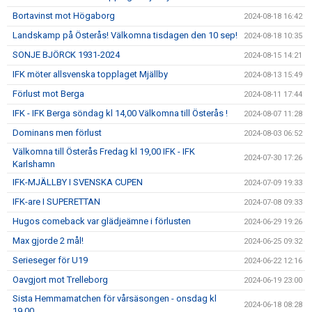
Bortavinst mot Högaborg
2024-08-18 16:42
Landskamp på Österås! Välkomna tisdagen den 10 sep!
2024-08-18 10:35
SONJE BJÖRCK 1931-2024
2024-08-15 14:21
IFK möter allsvenska topplaget Mjällby
2024-08-13 15:49
Förlust mot Berga
2024-08-11 17:44
IFK - IFK Berga söndag kl 14,00 Välkomna till Österås !
2024-08-07 11:28
Dominans men förlust
2024-08-03 06:52
Välkomna till Österås Fredag kl 19,00 IFK - IFK
2024-07-30 17:26
Karlshamn
IFK-MJÄLLBY I SVENSKA CUPEN
2024-07-09 19:33
IFK-are I SUPERETTAN
2024-07-08 09:33
Hugos comeback var glädjeämne i förlusten
2024-06-29 19:26
Max gjorde 2 mål!
2024-06-25 09:32
Serieseger för U19
2024-06-22 12:16
Oavgjort mot Trelleborg
2024-06-19 23:00
Sista Hemmamatchen för vårsäsongen - onsdag kl
2024-06-18 08:28
19,00