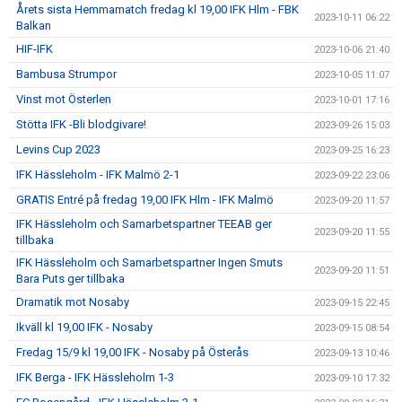
Årets sista Hemmamatch fredag kl 19,00 IFK Hlm - FBK
2023-10-11 06:22
Balkan
HIF-IFK
2023-10-06 21:40
Bambusa Strumpor
2023-10-05 11:07
Vinst mot Österlen
2023-10-01 17:16
Stötta IFK -Bli blodgivare!
2023-09-26 15:03
Levins Cup 2023
2023-09-25 16:23
IFK Hässleholm - IFK Malmö 2-1
2023-09-22 23:06
GRATIS Entré på fredag 19,00 IFK Hlm - IFK Malmö
2023-09-20 11:57
IFK Hässleholm och Samarbetspartner TEEAB ger
2023-09-20 11:55
tillbaka
IFK Hässleholm och Samarbetspartner Ingen Smuts
2023-09-20 11:51
Bara Puts ger tillbaka
Dramatik mot Nosaby
2023-09-15 22:45
Ikväll kl 19,00 IFK - Nosaby
2023-09-15 08:54
Fredag 15/9 kl 19,00 IFK - Nosaby på Österås
2023-09-13 10:46
IFK Berga - IFK Hässleholm 1-3
2023-09-10 17:32