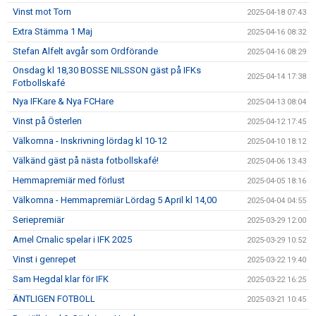
Vinst mot Torn
2025-04-18 07:43
Extra Stämma 1 Maj
2025-04-16 08:32
Stefan Alfelt avgår som Ordförande
2025-04-16 08:29
Onsdag kl 18,30 BOSSE NILSSON gäst på IFKs
2025-04-14 17:38
Fotbollskafé
Nya IFKare & Nya FCHare
2025-04-13 08:04
Vinst på Österlen
2025-04-12 17:45
Välkomna - Inskrivning lördag kl 10-12
2025-04-10 18:12
Välkänd gäst på nästa fotbollskafé!
2025-04-06 13:43
Hemmapremiär med förlust
2025-04-05 18:16
Välkomna - Hemmapremiär Lördag 5 April kl 14,00
2025-04-04 04:55
Seriepremiär
2025-03-29 12:00
Amel Crnalic spelar i IFK 2025
2025-03-29 10:52
Vinst i genrepet
2025-03-22 19:40
Sam Hegdal klar för IFK
2025-03-22 16:25
ÄNTLIGEN FOTBOLL
2025-03-21 10:45