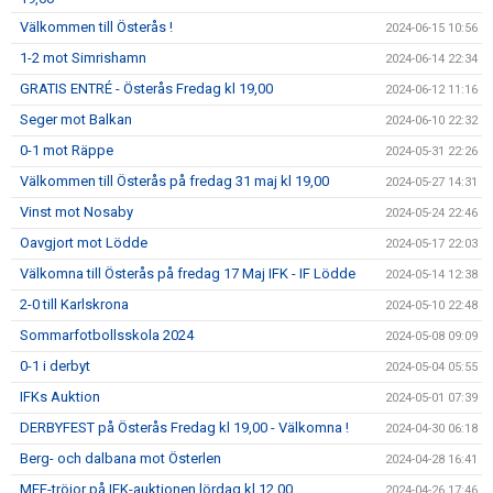
Välkommen till Österås !
2024-06-15 10:56
1-2 mot Simrishamn
2024-06-14 22:34
GRATIS ENTRÉ - Österås Fredag kl 19,00
2024-06-12 11:16
Seger mot Balkan
2024-06-10 22:32
0-1 mot Räppe
2024-05-31 22:26
Välkommen till Österås på fredag 31 maj kl 19,00
2024-05-27 14:31
Vinst mot Nosaby
2024-05-24 22:46
Oavgjort mot Lödde
2024-05-17 22:03
Välkomna till Österås på fredag 17 Maj IFK - IF Lödde
2024-05-14 12:38
2-0 till Karlskrona
2024-05-10 22:48
Sommarfotbollsskola 2024
2024-05-08 09:09
0-1 i derbyt
2024-05-04 05:55
IFKs Auktion
2024-05-01 07:39
DERBYFEST på Österås Fredag kl 19,00 - Välkomna !
2024-04-30 06:18
Berg- och dalbana mot Österlen
2024-04-28 16:41
MFF-tröjor på IFK-auktionen lördag kl 12.00
2024-04-26 17:46