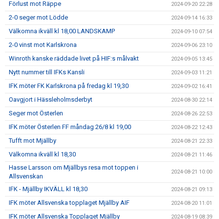
Förlust mot Räppe
2024-09-20 22:28
2-0 seger mot Lödde
2024-09-14 16:33
Välkomna ikväll kl 18,00 LANDSKAMP
2024-09-10 07:54
2-0 vinst mot Karlskrona
2024-09-06 23:10
Winroth kanske räddade livet på HIF:s målvakt
2024-09-05 13:45
Nytt nummer till IFKs Kansli
2024-09-03 11:21
IFK möter FK Karlskrona på fredag kl 19,30
2024-09-02 16:41
Oavgjort i Hässleholmsderbyt
2024-08-30 22:14
Seger mot Österlen
2024-08-26 22:53
IFK möter Österlen FF måndag 26/8 kl 19,00
2024-08-22 12:43
Tufft mot Mjällby
2024-08-21 22:33
Välkomna ikväll kl 18,30
2024-08-21 11:46
Hasse Larsson om Mjällbys resa mot toppen i
2024-08-21 10:00
Allsvenskan
IFK - Mjällby IKVÄLL kl 18,30
2024-08-21 09:13
IFK möter Allsvenska topplaget Mjällby AIF
2024-08-20 11:01
IFK möter Allsvenska Topplaget Mjällby
2024-08-19 08:39