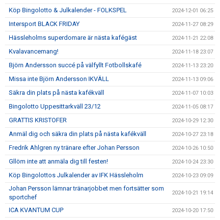
Köp Bingolotto & Julkalender - FOLKSPEL
2024-12-01 06:25
Intersport BLACK FRIDAY
2024-11-27 08:29
Hässleholms superdomare är nästa kafégäst
2024-11-21 22:08
Kvalavancemang!
2024-11-18 23:07
Björn Andersson succé på välfyllt Fotbollskafé
2024-11-13 23:20
Missa inte Björn Andersson IKVÄLL
2024-11-13 09:06
Säkra din plats på nästa kafékväll
2024-11-07 10:03
Bingolotto Uppesittarkväll 23/12
2024-11-05 08:17
GRATTIS KRISTOFER
2024-10-29 12:30
Anmäl dig och säkra din plats på nästa kafékväll
2024-10-27 23:18
Fredrik Ahlgren ny tränare efter Johan Persson
2024-10-26 10:50
Gllöm inte att anmäla dig till festen!
2024-10-24 23:30
Köp Bingolottos Julkalender av IFK Hässleholm
2024-10-23 09:09
Johan Persson lämnar tränarjobbet men fortsätter som
2024-10-21 19:14
sportchef
ICA KVANTUM CUP
2024-10-20 17:50