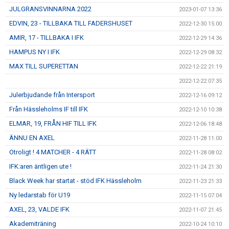
JULGRANSVINNARNA 2022
2023-01-07 13:36
EDVIN, 23 - TILLBAKA TILL FADERSHUSET
2022-12-30 15:00
AMIR, 17 - TILLBAKA I IFK
2022-12-29 14:36
HAMPUS NY I IFK
2022-12-29 08:32
MAX TILL SUPERETTAN
2022-12-22 21:19
2022-12-22 07:35
Julerbjudande från Intersport
2022-12-16 09:12
Från Hässleholms IF till IFK
2022-12-10 10:38
ELMAR, 19, FRÅN HIF TILL IFK
2022-12-06 18:48
ÄNNU EN AXEL
2022-11-28 11:00
Otroligt ! 4 MATCHER - 4 RÄTT
2022-11-28 08:02
IFK:aren äntligen ute !
2022-11-24 21:30
Black Week har startat - stöd IFK Hässleholm
2022-11-23 21:33
Ny ledarstab för U19
2022-11-15 07:04
AXEL, 23, VALDE IFK
2022-11-07 21:45
Akademiträning
2022-10-24 10:10