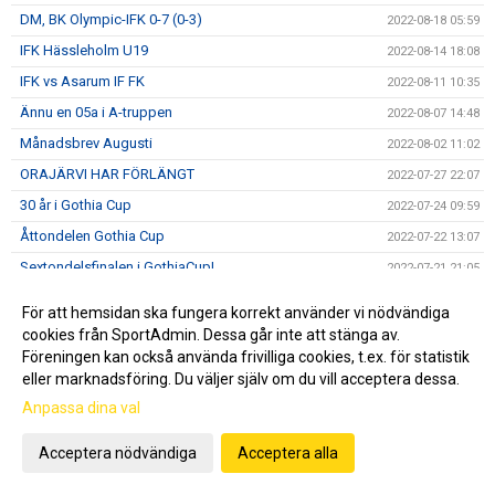
DM, BK Olympic-IFK 0-7 (0-3)
2022-08-18 05:59
IFK Hässleholm U19
2022-08-14 18:08
IFK vs Asarum IF FK
2022-08-11 10:35
Ännu en 05a i A-truppen
2022-08-07 14:48
Månadsbrev Augusti
2022-08-02 11:02
ORAJÄRVI HAR FÖRLÄNGT
2022-07-27 22:07
30 år i Gothia Cup
2022-07-24 09:59
Åttondelen Gothia Cup
2022-07-22 13:07
Sextondelsfinalen i GothiaCup!
2022-07-21 21:05
IFK I GOTHIA CUP
2022-07-21 15:50
För att hemsidan ska fungera korrekt använder vi nödvändiga
IFK-LUNDS BK - I ÅHUS
2022-07-18 22:48
cookies från SportAdmin. Dessa går inte att stänga av.
Föreningen kan också använda frivilliga cookies, t.ex. för statistik
Sommarvila
2022-07-04 07:46
eller marknadsföring. Du väljer själv om du vill acceptera dessa.
IFK vs Eslövs BK
2022-06-21 21:14
Anpassa dina val
IFK och Fritidscamp
2022-06-17 22:24
DM, IFK- IF Lödde 2-1 (0-0)
Acceptera nödvändiga
Acceptera alla
2022-06-15 22:14
Sommarfotbollsskola
2022-06-07 08:21