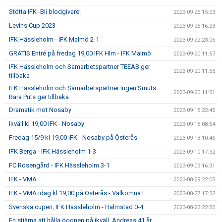
Stötta IFK -Bli blodgivare!
2023-09-26 15:03
Levins Cup 2023
2023-09-25 16:23
IFK Hässleholm - IFK Malmö 2-1
2023-09-22 23:06
GRATIS Entré på fredag 19,00 IFK Hlm - IFK Malmö
2023-09-20 11:57
IFK Hässleholm och Samarbetspartner TEEAB ger
2023-09-20 11:55
tillbaka
IFK Hässleholm och Samarbetspartner Ingen Smuts
2023-09-20 11:51
Bara Puts ger tillbaka
Dramatik mot Nosaby
2023-09-15 22:45
Ikväll kl 19,00 IFK - Nosaby
2023-09-15 08:54
Fredag 15/9 kl 19,00 IFK - Nosaby på Österås
2023-09-13 10:46
IFK Berga - IFK Hässleholm 1-3
2023-09-10 17:32
FC Rosengård - IFK Hässleholm 3-1
2023-09-03 16:31
IFK - VMA
2023-08-29 22:05
IFK - VMA idag kl 19,00 på Österås - Välkomna !
2023-08-27 17:32
Svenska cupen, IFK Hässleholm - Halmstad 0-4
2023-08-23 22:50
En stjärna att hålla ögonen på ikväll, Andreas 41 år