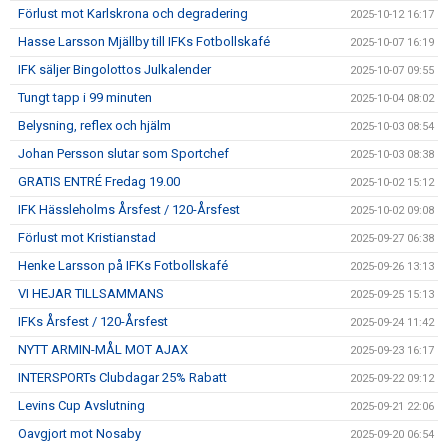
Förlust mot Karlskrona och degradering
2025-10-12 16:17
Hasse Larsson Mjällby till IFKs Fotbollskafé
2025-10-07 16:19
IFK säljer Bingolottos Julkalender
2025-10-07 09:55
Tungt tapp i 99 minuten
2025-10-04 08:02
Belysning, reflex och hjälm
2025-10-03 08:54
Johan Persson slutar som Sportchef
2025-10-03 08:38
GRATIS ENTRÉ Fredag 19.00
2025-10-02 15:12
IFK Hässleholms Årsfest / 120-Årsfest
2025-10-02 09:08
Förlust mot Kristianstad
2025-09-27 06:38
Henke Larsson på IFKs Fotbollskafé
2025-09-26 13:13
VI HEJAR TILLSAMMANS
2025-09-25 15:13
IFKs Årsfest / 120-Årsfest
2025-09-24 11:42
NYTT ARMIN-MÅL MOT AJAX
2025-09-23 16:17
INTERSPORTs Clubdagar 25% Rabatt
2025-09-22 09:12
Levins Cup Avslutning
2025-09-21 22:06
Oavgjort mot Nosaby
2025-09-20 06:54