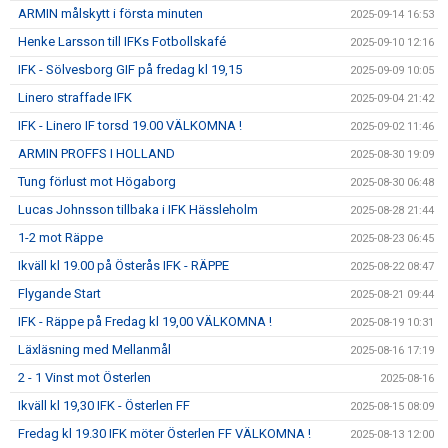
ARMIN målskytt i första minuten
2025-09-14 16:53
Henke Larsson till IFKs Fotbollskafé
2025-09-10 12:16
IFK - Sölvesborg GIF på fredag kl 19,15
2025-09-09 10:05
Linero straffade IFK
2025-09-04 21:42
IFK - Linero IF torsd 19.00 VÄLKOMNA !
2025-09-02 11:46
ARMIN PROFFS I HOLLAND
2025-08-30 19:09
Tung förlust mot Högaborg
2025-08-30 06:48
Lucas Johnsson tillbaka i IFK Hässleholm
2025-08-28 21:44
1-2 mot Räppe
2025-08-23 06:45
Ikväll kl 19.00 på Österås IFK - RÄPPE
2025-08-22 08:47
Flygande Start
2025-08-21 09:44
IFK - Räppe på Fredag kl 19,00 VÄLKOMNA !
2025-08-19 10:31
Läxläsning med Mellanmål
2025-08-16 17:19
2 - 1 Vinst mot Österlen
2025-08-16
Ikväll kl 19,30 IFK - Österlen FF
2025-08-15 08:09
Fredag kl 19.30 IFK möter Österlen FF VÄLKOMNA !
2025-08-13 12:00