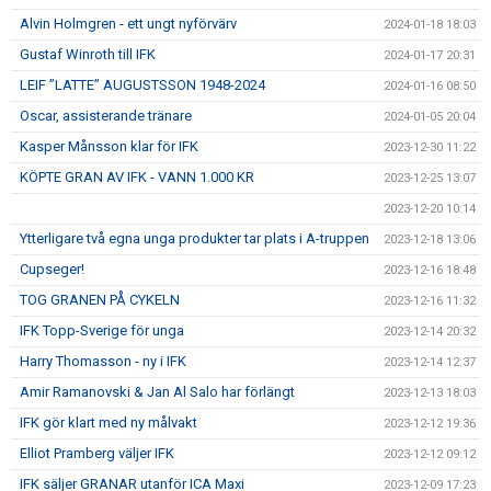
Alvin Holmgren - ett ungt nyförvärv
2024-01-18 18:03
Gustaf Winroth till IFK
2024-01-17 20:31
LEIF ”LATTE” AUGUSTSSON 1948-2024
2024-01-16 08:50
Oscar, assisterande tränare
2024-01-05 20:04
Kasper Månsson klar för IFK
2023-12-30 11:22
KÖPTE GRAN AV IFK - VANN 1.000 KR
2023-12-25 13:07
2023-12-20 10:14
Ytterligare två egna unga produkter tar plats i A-truppen
2023-12-18 13:06
Cupseger!
2023-12-16 18:48
TOG GRANEN PÅ CYKELN
2023-12-16 11:32
IFK Topp-Sverige för unga
2023-12-14 20:32
Harry Thomasson - ny i IFK
2023-12-14 12:37
Amir Ramanovski & Jan Al Salo har förlängt
2023-12-13 18:03
IFK gör klart med ny målvakt
2023-12-12 19:36
Elliot Pramberg väljer IFK
2023-12-12 09:12
IFK säljer GRANAR utanför ICA Maxi
2023-12-09 17:23