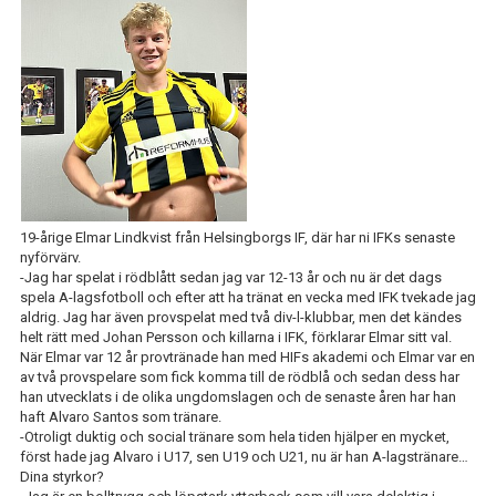
IFK GER TILLBAKA
50/50 LOTTERIET
IFK TIPSET 2026
VM-TIPSET 2026
19-årige Elmar Lindkvist från Helsingborgs IF, där har ni IFKs senaste
nyförvärv.
-Jag har spelat i rödblått sedan jag var 12-13 år och nu är det dags
spela A-lagsfotboll och efter att ha tränat en vecka med IFK tvekade jag
aldrig. Jag har även provspelat med två div-l-klubbar, men det kändes
helt rätt med Johan Persson och killarna i IFK, förklarar Elmar sitt val.
När Elmar var 12 år provtränade han med HIFs akademi och Elmar var en
av två provspelare som fick komma till de rödblå och sedan dess har
han utvecklats i de olika ungdomslagen och de senaste åren har han
haft Alvaro Santos som tränare.
-Otroligt duktig och social tränare som hela tiden hjälper en mycket,
först hade jag Alvaro i U17, sen U19 och U21, nu är han A-lagstränare…
Dina styrkor?