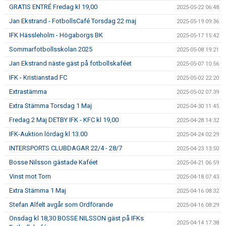
GRATIS ENTRÉ Fredag kl 19,00
2025-05-22 06:48
Jan Ekstrand - FotbollsCafé Torsdag 22 maj
2025-05-19 09:36
IFK Hässleholm - Högaborgs BK
2025-05-17 15:42
Sommarfotbollsskolan 2025
2025-05-08 19:21
Jan Ekstrand näste gäst på fotbollskaféet
2025-05-07 10:56
IFK - Kristianstad FC
2025-05-02 22:20
Extrastämma
2025-05-02 07:39
Extra Stämma Torsdag 1 Maj
2025-04-30 11:45
Fredag 2 Maj DETBY IFK - KFC kl 19,00
2025-04-28 14:32
IFK-Auktion lördag kl 13.00
2025-04-24 02:29
INTERSPORTS CLUBDAGAR 22/4 - 28/7
2025-04-23 13:50
Bosse Nilsson gästade Kaféet
2025-04-21 06:59
Vinst mot Torn
2025-04-18 07:43
Extra Stämma 1 Maj
2025-04-16 08:32
Stefan Alfelt avgår som Ordförande
2025-04-16 08:29
Onsdag kl 18,30 BOSSE NILSSON gäst på IFKs
2025-04-14 17:38