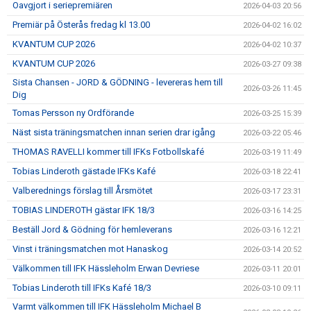
Oavgjort i seriepremiären
2026-04-03 20:56
Premiär på Österås fredag kl 13.00
2026-04-02 16:02
KVANTUM CUP 2026
2026-04-02 10:37
KVANTUM CUP 2026
2026-03-27 09:38
Sista Chansen - JORD & GÖDNING - levereras hem till
2026-03-26 11:45
Dig
Tomas Persson ny Ordförande
2026-03-25 15:39
Näst sista träningsmatchen innan serien drar igång
2026-03-22 05:46
THOMAS RAVELLI kommer till IFKs Fotbollskafé
2026-03-19 11:49
Tobias Linderoth gästade IFKs Kafé
2026-03-18 22:41
Valberednings förslag till Årsmötet
2026-03-17 23:31
TOBIAS LINDEROTH gästar IFK 18/3
2026-03-16 14:25
Beställ Jord & Gödning för hemleverans
2026-03-16 12:21
Vinst i träningsmatchen mot Hanaskog
2026-03-14 20:52
Välkommen till IFK Hässleholm Erwan Devriese
2026-03-11 20:01
Tobias Linderoth till IFKs Kafé 18/3
2026-03-10 09:11
Varmt välkommen till IFK Hässleholm Michael B