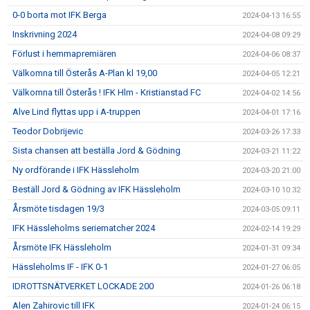
0-0 borta mot IFK Berga
2024-04-13 16:55
Inskrivning 2024
2024-04-08 09:29
Förlust i hemmapremiären
2024-04-06 08:37
Välkomna till Österås A-Plan kl 19,00
2024-04-05 12:21
Välkomna till Österås ! IFK Hlm - Kristianstad FC
2024-04-02 14:56
Alve Lind flyttas upp i A-truppen
2024-04-01 17:16
Teodor Dobrijevic
2024-03-26 17:33
Sista chansen att beställa Jord & Gödning
2024-03-21 11:22
Ny ordförande i IFK Hässleholm
2024-03-20 21:00
Beställ Jord & Gödning av IFK Hässleholm
2024-03-10 10:32
Årsmöte tisdagen 19/3
2024-03-05 09:11
IFK Hässleholms seriematcher 2024
2024-02-14 19:29
Årsmöte IFK Hässleholm
2024-01-31 09:34
Hässleholms IF - IFK 0-1
2024-01-27 06:05
IDROTTSNÄTVERKET LOCKADE 200
2024-01-26 06:18
Alen Zahirovic till IFK
2024-01-24 06:15