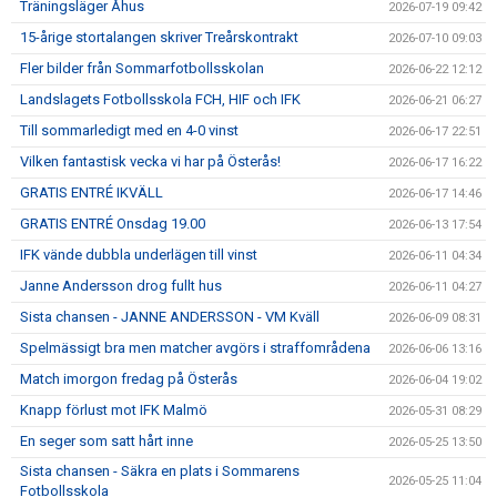
Träningsläger Åhus
2026-07-19 09:42
15-årige stortalangen skriver Treårskontrakt
2026-07-10 09:03
Fler bilder från Sommarfotbollsskolan
2026-06-22 12:12
Landslagets Fotbollsskola FCH, HIF och IFK
2026-06-21 06:27
Till sommarledigt med en 4-0 vinst
2026-06-17 22:51
Vilken fantastisk vecka vi har på Österås!
2026-06-17 16:22
GRATIS ENTRÉ IKVÄLL
2026-06-17 14:46
GRATIS ENTRÉ Onsdag 19.00
2026-06-13 17:54
IFK vände dubbla underlägen till vinst
2026-06-11 04:34
Janne Andersson drog fullt hus
2026-06-11 04:27
Sista chansen - JANNE ANDERSSON - VM Kväll
2026-06-09 08:31
Spelmässigt bra men matcher avgörs i straffområdena
2026-06-06 13:16
Match imorgon fredag på Österås
2026-06-04 19:02
Knapp förlust mot IFK Malmö
2026-05-31 08:29
En seger som satt hårt inne
2026-05-25 13:50
Sista chansen - Säkra en plats i Sommarens
2026-05-25 11:04
Fotbollsskola