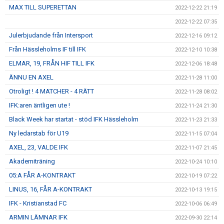
MAX TILL SUPERETTAN
2022-12-22 21:19
2022-12-22 07:35
Julerbjudande från Intersport
2022-12-16 09:12
Från Hässleholms IF till IFK
2022-12-10 10:38
ELMAR, 19, FRÅN HIF TILL IFK
2022-12-06 18:48
ÄNNU EN AXEL
2022-11-28 11:00
Otroligt ! 4 MATCHER - 4 RÄTT
2022-11-28 08:02
IFK:aren äntligen ute !
2022-11-24 21:30
Black Week har startat - stöd IFK Hässleholm
2022-11-23 21:33
Ny ledarstab för U19
2022-11-15 07:04
AXEL, 23, VALDE IFK
2022-11-07 21:45
Akademiträning
2022-10-24 10:10
05:A FÅR A-KONTRAKT
2022-10-19 07:22
LINUS, 16, FÅR A-KONTRAKT
2022-10-13 19:15
IFK - Kristianstad FC
2022-10-06 06:49
ARMIN LÄMNAR IFK
2022-09-30 22:14