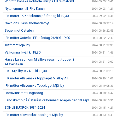
Winroth kanske räddade livet på HIF:s målvakt
2024-09-05 13:45
Nytt nummer till IFKs Kansli
2024-09-03 11:21
IFK möter FK Karlskrona på fredag kl 19,30
2024-09-02 16:41
Oavgjort i Hässleholmsderbyt
2024-08-30 22:14
Seger mot Österlen
2024-08-26 22:53
IFK möter Österlen FF måndag 26/8 kl 19,00
2024-08-22 12:43
Tufft mot Mjällby
2024-08-21 22:33
Välkomna ikväll kl 18,30
2024-08-21 11:46
Hasse Larsson om Mjällbys resa mot toppen i
2024-08-21 10:00
Allsvenskan
IFK - Mjällby IKVÄLL kl 18,30
2024-08-21 09:13
IFK möter Allsvenska topplaget Mjällby AIF
2024-08-20 11:01
IFK möter Allsvenska Topplaget Mjällby
2024-08-19 08:39
Bortavinst mot Högaborg
2024-08-18 16:42
Landskamp på Österås! Välkomna tisdagen den 10 sep!
2024-08-18 10:35
SONJE BJÖRCK 1931-2024
2024-08-15 14:21
IFK möter allsvenska topplaget Mjällby
2024-08-13 15:49