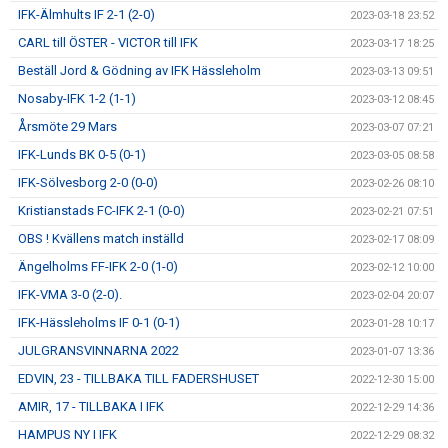
IFK-Älmhults IF 2-1 (2-0)
2023-03-18 23:52
CARL till ÖSTER - VICTOR till IFK
2023-03-17 18:25
Beställ Jord & Gödning av IFK Hässleholm
2023-03-13 09:51
Nosaby-IFK 1-2 (1-1)
2023-03-12 08:45
Årsmöte 29 Mars
2023-03-07 07:21
IFK-Lunds BK 0-5 (0-1)
2023-03-05 08:58
IFK-Sölvesborg 2-0 (0-0)
2023-02-26 08:10
Kristianstads FC-IFK 2-1 (0-0)
2023-02-21 07:51
OBS ! Kvällens match inställd
2023-02-17 08:09
Ängelholms FF-IFK 2-0 (1-0)
2023-02-12 10:00
IFK-VMA 3-0 (2-0).
2023-02-04 20:07
IFK-Hässleholms IF 0-1 (0-1)
2023-01-28 10:17
JULGRANSVINNARNA 2022
2023-01-07 13:36
EDVIN, 23 - TILLBAKA TILL FADERSHUSET
2022-12-30 15:00
AMIR, 17 - TILLBAKA I IFK
2022-12-29 14:36
HAMPUS NY I IFK
2022-12-29 08:32