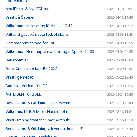
Fotbollskafé
Nya IFKare & Nya FCHare
2025-04-13 08:04
Vinst på Österlen
2025-04-12 17:45
Välkomna - Inskrivning lördag kl 10-12
2025-04-10 18:12
Välkänd gäst på nästa fotbollskafé!
2025-04-06 13:43
Hemmapremiär med förlust
2025-04-05 18:16
Välkomna - Hemmapremiär Lördag 5 April kl 14,00
2025-04-04 04:55
Seriepremiär
2025-03-29 12:00
Amel Crnalic spelar i IFK 2025
2025-03-29 10:52
Vinst i genrepet
2025-03-22 19:40
Sam Hegdal klar för IFK
2025-03-22 16:25
ÄNTLIGEN FOTBOLL
2025-03-21 10:45
Beställ Jord & Gödning - Hemleverans
2025-03-19 20:49
Välkomna till ICA Maxi i Hässleholm
2025-03-16 11:04
Vinst i träningsmatchen mot Älmhult
2025-03-15 18:50
Beställ Jord & Gödning vi levererar hem till Er
2025-03-14 06:40