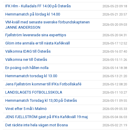
IFK Hlm - Kulladals FF 14.00 på Österås
2026-05-23 09:18
Hemmamatch på lördag kl 14.00
2026-05-21 20:57
VM-kväll med senaste svenske förbundskaptenen
2026-05-20 09:03
JANNE ANDERSSON
Fjellström levererade sina experttips
2026-05-20 04:31
Glöm inte anmäla er till nästa Kafékväll
2026-05-17 12:52
Välkomna IDAG till Österås
2026-05-16 07:40
Välkomna ner till Österås
2026-05-15 11:26
En poäng och hållen nolla
2026-05-14 18:38
Hemmamatch torsdag kl 13.00
2026-05-13 21:20
Jens Fjellström kommer till IFKs Fotbollskafé
2026-05-12 08:20
LANDSLAGETS FOTBOLLSSKOLA
2026-05-11 10:27
Hemmamatch Torsdag kl 13,00 på Österås
2026-05-11 09:55
Vinst efter 5 mål i Malmö
2026-05-09 05:33
JENS FJELLSTRÖM gäst på IFKs Kafékväll 19 maj
2026-05-04 06:03
Det räckte inte hela vägen mot Bosna
2026-05-02 21:19