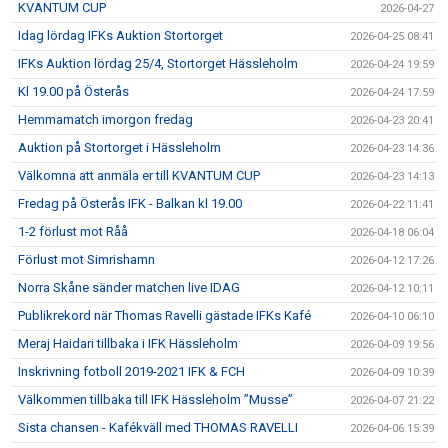
KVANTUM CUP
2026-04-27
Idag lördag IFKs Auktion Stortorget
2026-04-25 08:41
IFKs Auktion lördag 25/4, Stortorget Hässleholm
2026-04-24 19:59
Kl 19.00 på Österås
2026-04-24 17:59
Hemmamatch imorgon fredag
2026-04-23 20:41
Auktion på Stortorget i Hässleholm
2026-04-23 14:36
Välkomna att anmäla er till KVANTUM CUP
2026-04-23 14:13
Fredag på Österås IFK - Balkan kl 19.00
2026-04-22 11:41
1-2 förlust mot Råå
2026-04-18 06:04
Förlust mot Simrishamn
2026-04-12 17:26
Norra Skåne sänder matchen live IDAG
2026-04-12 10:11
Publikrekord när Thomas Ravelli gästade IFKs Kafé
2026-04-10 06:10
Meraj Haidari tillbaka i IFK Hässleholm
2026-04-09 19:56
Inskrivning fotboll 2019-2021 IFK & FCH
2026-04-09 10:39
Välkommen tillbaka till IFK Hässleholm ”Musse”
2026-04-07 21:22
Sista chansen - Kafékväll med THOMAS RAVELLI
2026-04-06 15:39