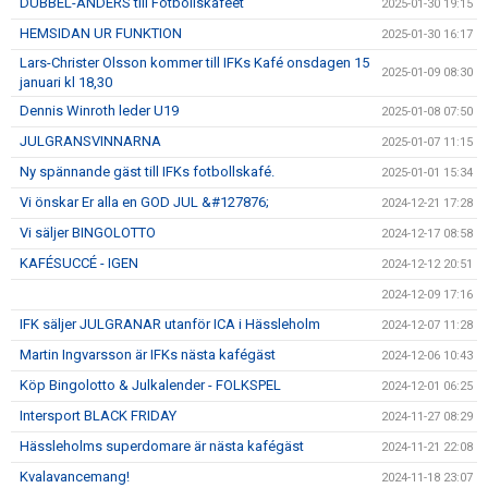
DUBBEL-ANDERS till Fotbollskaféet
2025-01-30 19:15
HEMSIDAN UR FUNKTION
2025-01-30 16:17
Lars-Christer Olsson kommer till IFKs Kafé onsdagen 15
2025-01-09 08:30
januari kl 18,30
Dennis Winroth leder U19
2025-01-08 07:50
JULGRANSVINNARNA
2025-01-07 11:15
Ny spännande gäst till IFKs fotbollskafé.
2025-01-01 15:34
Vi önskar Er alla en GOD JUL &#127876;
2024-12-21 17:28
Vi säljer BINGOLOTTO
2024-12-17 08:58
KAFÉSUCCÉ - IGEN
2024-12-12 20:51
2024-12-09 17:16
IFK säljer JULGRANAR utanför ICA i Hässleholm
2024-12-07 11:28
Martin Ingvarsson är IFKs nästa kafégäst
2024-12-06 10:43
Köp Bingolotto & Julkalender - FOLKSPEL
2024-12-01 06:25
Intersport BLACK FRIDAY
2024-11-27 08:29
Hässleholms superdomare är nästa kafégäst
2024-11-21 22:08
Kvalavancemang!
2024-11-18 23:07