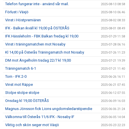
Telefon fungerar inte - använd vår mail.
2025-08-13 08:58
Förlust i Växjö
2025-08-10 06:46
Vinst i Höstpremiären
2025-08-02 08:33
IFK - Balkan ikväll kl 19,00 på ÖSTERÅS
2025-08-01 08:49
IFK Hässleholm - FBK Balkan fredag kl 19,00
2025-07-29 11:58
Vinst i träningsmatchen mot Nosaby
2025-07-28 06:16
Kl 14,00 på Österås Träningsmatch mot Nosaby
2025-07-26 11:23
DM mot Ängelholm tisdag 22/7 kl 19,00
2025-07-21 19:39
Träningsmatch 6-1
2025-07-21 11:40
Torn - IFK 2-0
2025-06-26 16:11
Vinst mot Räppe
2025-06-21 07:45
Stolpe stolpe stolpe
2025-06-12 07:55
Onsdag kl 19,00 ÖSTERÅS
2025-06-09 16:03
Magnus Jönsson fick Lions ungdomsledarstipendie
2025-06-06 21:24
Välkomna till Österås 11/6 IFK - Nosaby IF
2025-06-05 14:04
Viktig och skön seger mot Växjö
2025-05-23 22:23