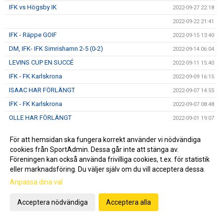
IFK vs Högsby IK
2022-09-27 22:18
2022-09-22 21:41
IFK - Räppe GOIF
2022-09-15 13:40
DM, IFK- IFK Simrishamn 2-5 (0-2)
2022-09-14 06:04
LEVINS CUP EN SUCCÉ
2022-09-11 15:40
IFK - FK Karlskrona
2022-09-09 16:15
ISAAC HAR FÖRLÄNGT
2022-09-07 14:55
IFK - FK Karlskrona
2022-09-07 08:48
OLLE HAR FÖRLÄNGT
2022-09-01 19:07
Månadsbrev September
2022-08-31 22:45
För att hemsidan ska fungera korrekt använder vi nödvändiga
Dags för derby IFK vs HIF
2022-08-24 18:19
cookies från SportAdmin. Dessa går inte att stänga av.
Teo hälsar och tackar!
Föreningen kan också använda frivilliga cookies, t.ex. för statistik
2022-08-18 18:17
eller marknadsföring. Du väljer själv om du vill acceptera dessa.
DM, BK Olympic-IFK 0-7 (0-3)
2022-08-18 05:59
Anpassa dina val
IFK Hässleholm U19
2022-08-14 18:08
IFK vs Asarum IF FK
2022-08-11 10:35
Acceptera nödvändiga
Acceptera alla
Ännu en 05a i A-truppen
2022-08-07 14:48