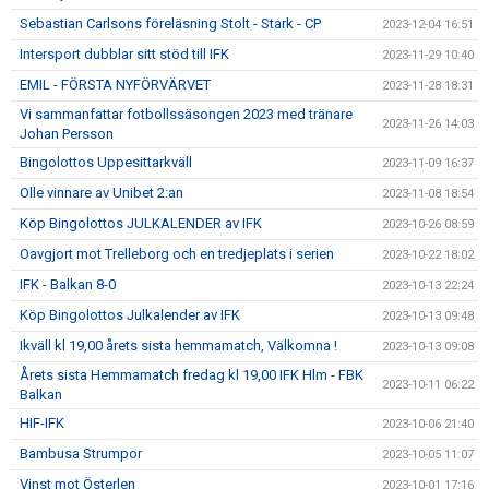
Sebastian Carlsons föreläsning Stolt - Stark - CP
2023-12-04 16:51
Intersport dubblar sitt stöd till IFK
2023-11-29 10:40
EMIL - FÖRSTA NYFÖRVÄRVET
2023-11-28 18:31
Vi sammanfattar fotbollssäsongen 2023 med tränare
2023-11-26 14:03
Johan Persson
Bingolottos Uppesittarkväll
2023-11-09 16:37
Olle vinnare av Unibet 2:an
2023-11-08 18:54
Köp Bingolottos JULKALENDER av IFK
2023-10-26 08:59
Oavgjort mot Trelleborg och en tredjeplats i serien
2023-10-22 18:02
IFK - Balkan 8-0
2023-10-13 22:24
Köp Bingolottos Julkalender av IFK
2023-10-13 09:48
Ikväll kl 19,00 årets sista hemmamatch, Välkomna !
2023-10-13 09:08
Årets sista Hemmamatch fredag kl 19,00 IFK Hlm - FBK
2023-10-11 06:22
Balkan
HIF-IFK
2023-10-06 21:40
Bambusa Strumpor
2023-10-05 11:07
Vinst mot Österlen
2023-10-01 17:16