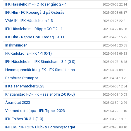
IFK Hässleholm - FC Rosengård 2 - 4
2023-05-05 22:14
IFK Hlm - FC Rosengård på Österås
2023-05-03 08:17
VMA IK - IFK Hässleholm 1-3
2023-04-28 22:21
IFK Hässleholm - Räppe GOIF 2 - 1
2023-04-22 06:58
IFK Hlm - Räppe GoIF Fredag 19,00
2023-04-20 15:25
Inskrivningen
2023-04-16 20:55
FK Karlskrona - IFK 1-1 (0-1)
2023-04-15 09:33
IFK Hässleholm - IFK Simrishamn 3-1 (0-0)
2023-04-07 18:48
Hemmapremiär idag IFK - IFK Simrishamn
2023-04-07 08:51
Bambusa Strumpor
2023-04-04 13:21
IFKs seriematcher 2023
2023-04-03 12:34
Kristianstad FC - IFK Hässleholm 2-0 (0-0)
2023-04-01 10:03
Årsmötet 2023
2023-03-30 12:29
Var med och tippa - IFK Tipset 2023
2023-03-29 11:10
IFK-Eslövs BK 3-1 (3-0)
2023-03-25 18:01
INTERSPORT 25% Club- & Föreningsdagar
2023-03-23 08:10