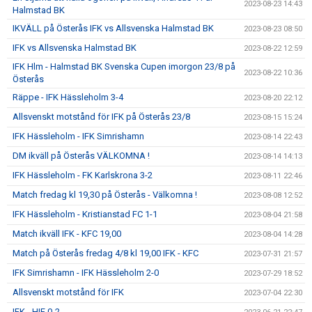
2023-08-23 14:43
Halmstad BK
IKVÄLL på Österås IFK vs Allsvenska Halmstad BK
2023-08-23 08:50
IFK vs Allsvenska Halmstad BK
2023-08-22 12:59
IFK Hlm - Halmstad BK Svenska Cupen imorgon 23/8 på
2023-08-22 10:36
Österås
Räppe - IFK Hässleholm 3-4
2023-08-20 22:12
Allsvenskt motstånd för IFK på Österås 23/8
2023-08-15 15:24
IFK Hässleholm - IFK Simrishamn
2023-08-14 22:43
DM ikväll på Österås VÄLKOMNA !
2023-08-14 14:13
IFK Hässleholm - FK Karlskrona 3-2
2023-08-11 22:46
Match fredag kl 19,30 på Österås - Välkomna !
2023-08-08 12:52
IFK Hässleholm - Kristianstad FC 1-1
2023-08-04 21:58
Match ikväll IFK - KFC 19,00
2023-08-04 14:28
Match på Österås fredag 4/8 kl 19,00 IFK - KFC
2023-07-31 21:57
IFK Simrishamn - IFK Hässleholm 2-0
2023-07-29 18:52
Allsvenskt motstånd för IFK
2023-07-04 22:30
IFK - HIF 0-2