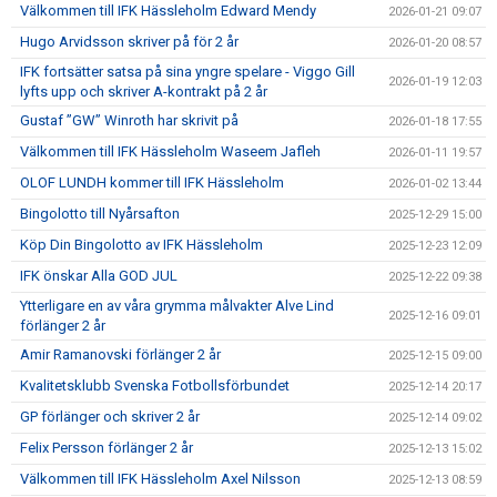
Välkommen till IFK Hässleholm Edward Mendy
2026-01-21 09:07
Hugo Arvidsson skriver på för 2 år
2026-01-20 08:57
IFK fortsätter satsa på sina yngre spelare - Viggo Gill
2026-01-19 12:03
lyfts upp och skriver A-kontrakt på 2 år
Gustaf ”GW” Winroth har skrivit på
2026-01-18 17:55
Välkommen till IFK Hässleholm Waseem Jafleh
2026-01-11 19:57
OLOF LUNDH kommer till IFK Hässleholm
2026-01-02 13:44
Bingolotto till Nyårsafton
2025-12-29 15:00
Köp Din Bingolotto av IFK Hässleholm
2025-12-23 12:09
IFK önskar Alla GOD JUL
2025-12-22 09:38
Ytterligare en av våra grymma målvakter Alve Lind
2025-12-16 09:01
förlänger 2 år
Amir Ramanovski förlänger 2 år
2025-12-15 09:00
Kvalitetsklubb Svenska Fotbollsförbundet
2025-12-14 20:17
GP förlänger och skriver 2 år
2025-12-14 09:02
Felix Persson förlänger 2 år
2025-12-13 15:02
Välkommen till IFK Hässleholm Axel Nilsson
2025-12-13 08:59