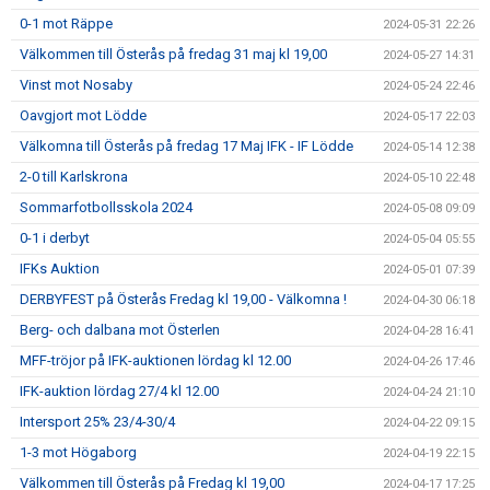
0-1 mot Räppe
2024-05-31 22:26
Välkommen till Österås på fredag 31 maj kl 19,00
2024-05-27 14:31
Vinst mot Nosaby
2024-05-24 22:46
Oavgjort mot Lödde
2024-05-17 22:03
Välkomna till Österås på fredag 17 Maj IFK - IF Lödde
2024-05-14 12:38
2-0 till Karlskrona
2024-05-10 22:48
Sommarfotbollsskola 2024
2024-05-08 09:09
0-1 i derbyt
2024-05-04 05:55
IFKs Auktion
2024-05-01 07:39
DERBYFEST på Österås Fredag kl 19,00 - Välkomna !
2024-04-30 06:18
Berg- och dalbana mot Österlen
2024-04-28 16:41
MFF-tröjor på IFK-auktionen lördag kl 12.00
2024-04-26 17:46
IFK-auktion lördag 27/4 kl 12.00
2024-04-24 21:10
Intersport 25% 23/4-30/4
2024-04-22 09:15
1-3 mot Högaborg
2024-04-19 22:15
Välkommen till Österås på Fredag kl 19,00
2024-04-17 17:25