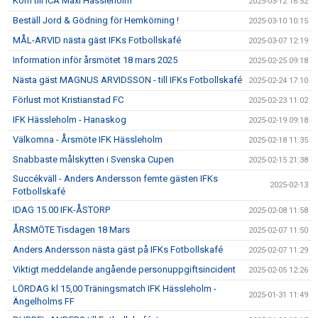
Kom till ICA Maxi Hässleholm
2025-03-12 16:52
Beställ Jord & Gödning för Hemkörning !
2025-03-10 10:15
MÅL-ARVID nästa gäst IFKs Fotbollskafé
2025-03-07 12:19
Information inför årsmötet 18 mars 2025
2025-02-25 09:18
Nästa gäst MAGNUS ARVIDSSON - till IFKs Fotbollskafé
2025-02-24 17:10
Förlust mot Kristianstad FC
2025-02-23 11:02
IFK Hässleholm - Hanaskog
2025-02-19 09:18
Välkomna - Årsmöte IFK Hässleholm
2025-02-18 11:35
Snabbaste målskytten i Svenska Cupen
2025-02-15 21:38
Succékväll - Anders Andersson femte gästen IFKs
2025-02-13
Fotbollskafé
IDAG 15.00 IFK-ÅSTORP
2025-02-08 11:58
ÅRSMÖTE Tisdagen 18 Mars
2025-02-07 11:50
Anders Andersson nästa gäst på IFKs Fotbollskafé
2025-02-07 11:29
Viktigt meddelande angående personuppgiftsincident
2025-02-05 12:26
LÖRDAG kl 15,00 Träningsmatch IFK Hässleholm -
2025-01-31 11:49
Ängelholms FF