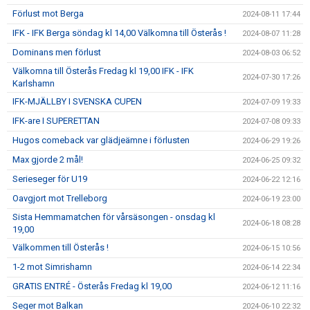
Förlust mot Berga
2024-08-11 17:44
IFK - IFK Berga söndag kl 14,00 Välkomna till Österås !
2024-08-07 11:28
Dominans men förlust
2024-08-03 06:52
Välkomna till Österås Fredag kl 19,00 IFK - IFK
2024-07-30 17:26
Karlshamn
IFK-MJÄLLBY I SVENSKA CUPEN
2024-07-09 19:33
IFK-are I SUPERETTAN
2024-07-08 09:33
Hugos comeback var glädjeämne i förlusten
2024-06-29 19:26
Max gjorde 2 mål!
2024-06-25 09:32
Serieseger för U19
2024-06-22 12:16
Oavgjort mot Trelleborg
2024-06-19 23:00
Sista Hemmamatchen för vårsäsongen - onsdag kl
2024-06-18 08:28
19,00
Välkommen till Österås !
2024-06-15 10:56
1-2 mot Simrishamn
2024-06-14 22:34
GRATIS ENTRÉ - Österås Fredag kl 19,00
2024-06-12 11:16
Seger mot Balkan
2024-06-10 22:32