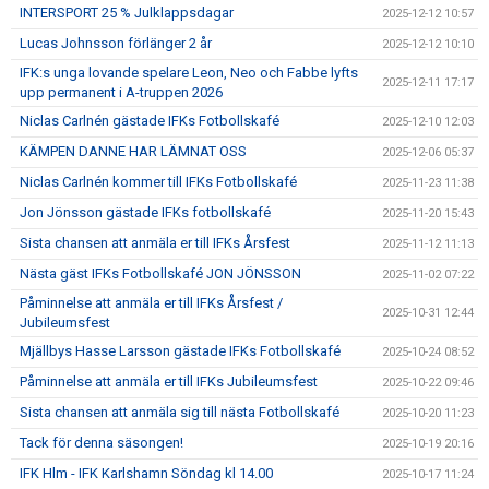
INTERSPORT 25 % Julklappsdagar
2025-12-12 10:57
Lucas Johnsson förlänger 2 år
2025-12-12 10:10
IFK:s unga lovande spelare Leon, Neo och Fabbe lyfts
2025-12-11 17:17
upp permanent i A-truppen 2026
Niclas Carlnén gästade IFKs Fotbollskafé
2025-12-10 12:03
KÄMPEN DANNE HAR LÄMNAT OSS
2025-12-06 05:37
Niclas Carlnén kommer till IFKs Fotbollskafé
2025-11-23 11:38
Jon Jönsson gästade IFKs fotbollskafé
2025-11-20 15:43
Sista chansen att anmäla er till IFKs Årsfest
2025-11-12 11:13
Nästa gäst IFKs Fotbollskafé JON JÖNSSON
2025-11-02 07:22
Påminnelse att anmäla er till IFKs Årsfest /
2025-10-31 12:44
Jubileumsfest
Mjällbys Hasse Larsson gästade IFKs Fotbollskafé
2025-10-24 08:52
Påminnelse att anmäla er till IFKs Jubileumsfest
2025-10-22 09:46
Sista chansen att anmäla sig till nästa Fotbollskafé
2025-10-20 11:23
Tack för denna säsongen!
2025-10-19 20:16
IFK Hlm - IFK Karlshamn Söndag kl 14.00
2025-10-17 11:24