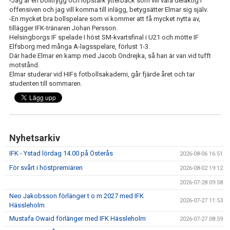
-Jag är en bolltrygg och löpstark ytterback som vill vara delaktig i
offensiven och jag vill komma till inlägg, betygsätter Elmar sig själv.
-En mycket bra bollspelare som vi kommer att få mycket nytta av,
tillägger IFK-tränaren Johan Persson.
Helsingborgs IF spelade I höst SM-kvartsfinal i U21 och mötte IF
Elfsborg med många A-lagsspelare, förlust 1-3.
Där hade Elmar en kamp med Jacob Ondrejka, så han är van vid tufft
motstånd.
Elmar studerar vid HIFs fotbollsakademi, går fjärde året och tar
studenten till sommaren.
Nyhetsarkiv
IFK - Ystad lördag 14.00 på Österås
2026-08-06 16:51
För svårt i höstpremiären
2026-08-02 19:12
2026-07-28 09:58
Neo Jakobsson förlänger t o m 2027 med IFK
2026-07-27 11:53
Hässleholm
Mustafa Owaid förlänger med IFK Hässleholm
2026-07-27 08:59