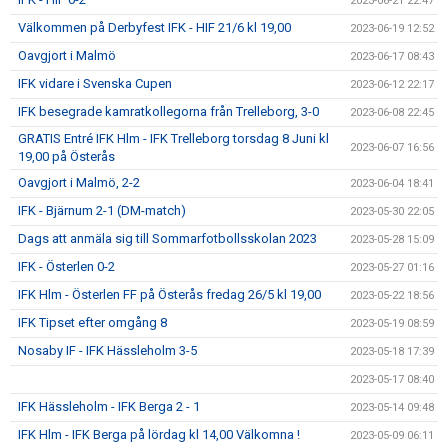
2023-06-21 22:47
Välkommen på Derbyfest IFK - HIF 21/6 kl 19,00
2023-06-19 12:52
Oavgjort i Malmö
2023-06-17 08:43
IFK vidare i Svenska Cupen
2023-06-12 22:17
IFK besegrade kamratkollegorna från Trelleborg, 3-0
2023-06-08 22:45
GRATIS Entré IFK Hlm - IFK Trelleborg torsdag 8 Juni kl
2023-06-07 16:56
19,00 på Österås
Oavgjort i Malmö, 2-2
2023-06-04 18:41
IFK - Bjärnum 2-1 (DM-match)
2023-05-30 22:05
Dags att anmäla sig till Sommarfotbollsskolan 2023
2023-05-28 15:09
IFK - Österlen 0-2
2023-05-27 01:16
IFK Hlm - Österlen FF på Österås fredag 26/5 kl 19,00
2023-05-22 18:56
IFK Tipset efter omgång 8
2023-05-19 08:59
Nosaby IF - IFK Hässleholm 3-5
2023-05-18 17:39
2023-05-17 08:40
IFK Hässleholm - IFK Berga 2 - 1
2023-05-14 09:48
IFK Hlm - IFK Berga på lördag kl 14,00 Välkomna !
2023-05-09 06:11