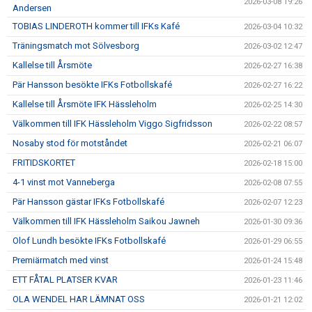
2026-03-08 19:26
Andersen
TOBIAS LINDEROTH kommer till IFKs Kafé
2026-03-04 10:32
Träningsmatch mot Sölvesborg
2026-03-02 12:47
Kallelse till Årsmöte
2026-02-27 16:38
Pär Hansson besökte IFKs Fotbollskafé
2026-02-27 16:22
Kallelse till Årsmöte IFK Hässleholm
2026-02-25 14:30
Välkommen till IFK Hässleholm Viggo Sigfridsson
2026-02-22 08:57
Nosaby stod för motståndet
2026-02-21 06:07
FRITIDSKORTET
2026-02-18 15:00
4-1 vinst mot Vanneberga
2026-02-08 07:55
Pär Hansson gästar IFKs Fotbollskafé
2026-02-07 12:23
Välkommen till IFK Hässleholm Saikou Jawneh
2026-01-30 09:36
Olof Lundh besökte IFKs Fotbollskafé
2026-01-29 06:55
Premiärmatch med vinst
2026-01-24 15:48
ETT FÅTAL PLATSER KVAR
2026-01-23 11:46
OLA WENDEL HAR LÄMNAT OSS
2026-01-21 12:02