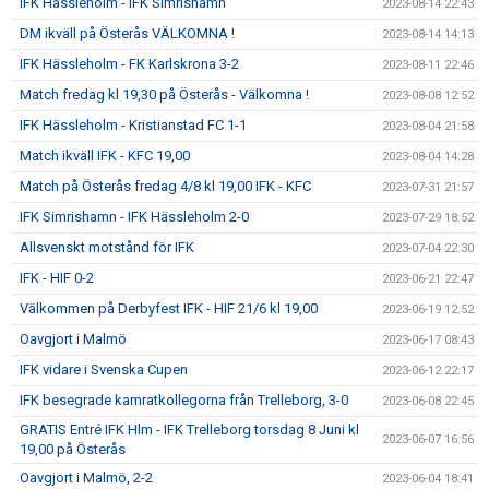
IFK Hässleholm - IFK Simrishamn
2023-08-14 22:43
DM ikväll på Österås VÄLKOMNA !
2023-08-14 14:13
IFK Hässleholm - FK Karlskrona 3-2
2023-08-11 22:46
Match fredag kl 19,30 på Österås - Välkomna !
2023-08-08 12:52
IFK Hässleholm - Kristianstad FC 1-1
2023-08-04 21:58
Match ikväll IFK - KFC 19,00
2023-08-04 14:28
Match på Österås fredag 4/8 kl 19,00 IFK - KFC
2023-07-31 21:57
IFK Simrishamn - IFK Hässleholm 2-0
2023-07-29 18:52
Allsvenskt motstånd för IFK
2023-07-04 22:30
IFK - HIF 0-2
2023-06-21 22:47
Välkommen på Derbyfest IFK - HIF 21/6 kl 19,00
2023-06-19 12:52
Oavgjort i Malmö
2023-06-17 08:43
IFK vidare i Svenska Cupen
2023-06-12 22:17
IFK besegrade kamratkollegorna från Trelleborg, 3-0
2023-06-08 22:45
GRATIS Entré IFK Hlm - IFK Trelleborg torsdag 8 Juni kl
2023-06-07 16:56
19,00 på Österås
Oavgjort i Malmö, 2-2
2023-06-04 18:41