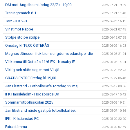
DM mot Ängelholm tisdag 22/7 kl 19,00
2025-07-21 19:39
Träningsmatch 6-1
2025-07-21 11:40
Torn - IFK 2-0
2025-06-26 16:11
Vinst mot Räppe
2025-06-21 07:45
Stolpe stolpe stolpe
2025-06-12 07:55
Onsdag kl 19,00 ÖSTERÅS
2025-06-09 16:03
Magnus Jönsson fick Lions ungdomsledarstipendie
2025-06-06 21:24
Välkomna till Österås 11/6 IFK - Nosaby IF
2025-06-05 14:04
Viktig och skön seger mot Växjö
2025-05-23 22:23
GRATIS ENTRÉ Fredag kl 19,00
2025-05-22 06:48
Jan Ekstrand - FotbollsCafé Torsdag 22 maj
2025-05-19 09:36
IFK Hässleholm - Högaborgs BK
2025-05-17 15:42
Sommarfotbollsskolan 2025
2025-05-08 19:21
Jan Ekstrand näste gäst på fotbollskaféet
2025-05-07 10:56
IFK - Kristianstad FC
2025-05-02 22:20
Extrastämma
2025-05-02 07:39