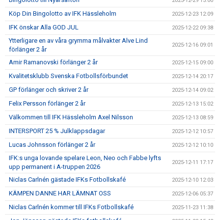
2025-12-29 15:00
Köp Din Bingolotto av IFK Hässleholm
2025-12-23 12:09
IFK önskar Alla GOD JUL
2025-12-22 09:38
Ytterligare en av våra grymma målvakter Alve Lind
2025-12-16 09:01
förlänger 2 år
Amir Ramanovski förlänger 2 år
2025-12-15 09:00
Kvalitetsklubb Svenska Fotbollsförbundet
2025-12-14 20:17
GP förlänger och skriver 2 år
2025-12-14 09:02
Felix Persson förlänger 2 år
2025-12-13 15:02
Välkommen till IFK Hässleholm Axel Nilsson
2025-12-13 08:59
INTERSPORT 25 % Julklappsdagar
2025-12-12 10:57
Lucas Johnsson förlänger 2 år
2025-12-12 10:10
IFK:s unga lovande spelare Leon, Neo och Fabbe lyfts
2025-12-11 17:17
upp permanent i A-truppen 2026
Niclas Carlnén gästade IFKs Fotbollskafé
2025-12-10 12:03
KÄMPEN DANNE HAR LÄMNAT OSS
2025-12-06 05:37
Niclas Carlnén kommer till IFKs Fotbollskafé
2025-11-23 11:38