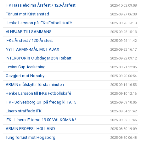
IFK Hässleholms Årsfest / 120-Årsfest
2025-10-02 09:08
Förlust mot Kristianstad
2025-09-27 06:38
Henke Larsson på IFKs Fotbollskafé
2025-09-26 13:13
VI HEJAR TILLSAMMANS
2025-09-25 15:13
IFKs Årsfest / 120-Årsfest
2025-09-24 11:42
NYTT ARMIN-MÅL MOT AJAX
2025-09-23 16:17
INTERSPORTs Clubdagar 25% Rabatt
2025-09-22 09:12
Levins Cup Avslutning
2025-09-21 22:06
Oavgjort mot Nosaby
2025-09-20 06:54
ARMIN målskytt i första minuten
2025-09-14 16:53
Henke Larsson till IFKs Fotbollskafé
2025-09-10 12:16
IFK - Sölvesborg GIF på fredag kl 19,15
2025-09-09 10:05
Linero straffade IFK
2025-09-04 21:42
IFK - Linero IF torsd 19.00 VÄLKOMNA !
2025-09-02 11:46
ARMIN PROFFS I HOLLAND
2025-08-30 19:09
Tung förlust mot Högaborg
2025-08-30 06:48