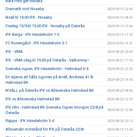
Bara Puts ger tillbaka
Dramatik mot Nosaby
2023-09-15 22:45
Ikväll kl 19,00 IFK - Nosaby
2023-09-15 08:54
Fredag 15/9 kl 19,00 IFK - Nosaby på Österås
2023-09-13 10:46
IFK Berga - IFK Hässleholm 1-3
2023-09-10 17:32
FC Rosengård - IFK Hässleholm 3-1
2023-09-03 16:31
IFK - VMA
2023-08-29 22:05
IFK - VMA idag kl 19,00 på Österås - Välkomna !
2023-08-27 17:32
Svenska cupen, IFK Hässleholm - Halmstad 0-4
2023-08-23 22:50
En stjärna att hålla ögonen på ikväll, Andreas 41 år
2023-08-23 14:43
Halmstad BK
IKVÄLL på Österås IFK vs Allsvenska Halmstad BK
2023-08-23 08:50
IFK vs Allsvenska Halmstad BK
2023-08-22 12:59
IFK Hlm - Halmstad BK Svenska Cupen imorgon 23/8 på
2023-08-22 10:36
Österås
Räppe - IFK Hässleholm 3-4
2023-08-20 22:12
Allsvenskt motstånd för IFK på Österås 23/8
2023-08-15 15:24