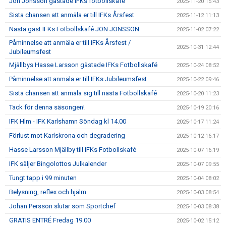
Jon Jönsson gästade IFKs fotbollskafé
2025-11-20 15:43
Sista chansen att anmäla er till IFKs Årsfest
2025-11-12 11:13
Nästa gäst IFKs Fotbollskafé JON JÖNSSON
2025-11-02 07:22
Påminnelse att anmäla er till IFKs Årsfest /
2025-10-31 12:44
Jubileumsfest
Mjällbys Hasse Larsson gästade IFKs Fotbollskafé
2025-10-24 08:52
Påminnelse att anmäla er till IFKs Jubileumsfest
2025-10-22 09:46
Sista chansen att anmäla sig till nästa Fotbollskafé
2025-10-20 11:23
Tack för denna säsongen!
2025-10-19 20:16
IFK Hlm - IFK Karlshamn Söndag kl 14.00
2025-10-17 11:24
Förlust mot Karlskrona och degradering
2025-10-12 16:17
Hasse Larsson Mjällby till IFKs Fotbollskafé
2025-10-07 16:19
IFK säljer Bingolottos Julkalender
2025-10-07 09:55
Tungt tapp i 99 minuten
2025-10-04 08:02
Belysning, reflex och hjälm
2025-10-03 08:54
Johan Persson slutar som Sportchef
2025-10-03 08:38
GRATIS ENTRÉ Fredag 19.00
2025-10-02 15:12