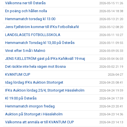
Välkomna ner till Österås
2026-05-15 11:26
En poäng och hållen nolla
2026-05-14 18:38
Hemmamatch torsdag kl 13.00
2026-05-13 21:20
Jens Fjellström kommer till IFKs Fotbollskafé
2026-05-12 08:20
LANDSLAGETS FOTBOLLSSKOLA
2026-05-11 10:27
Hemmamatch Torsdag kl 13,00 på Österås
2026-05-11 09:55
Vinst efter 5 mål i Malmö
2026-05-09 05:33
JENS FJELLSTRÖM gäst på IFKs Kafékväll 19 maj
2026-05-04 06:03
Det räckte inte hela vägen mot Bosna
2026-05-02 21:19
KVANTUM CUP
2026-04-27
Idag lördag IFKs Auktion Stortorget
2026-04-25 08:41
IFKs Auktion lördag 25/4, Stortorget Hässleholm
2026-04-24 19:59
Kl 19.00 på Österås
2026-04-24 17:59
Hemmamatch imorgon fredag
2026-04-23 20:41
Auktion på Stortorget i Hässleholm
2026-04-23 14:36
Välkomna att anmäla er till KVANTUM CUP
2026-04-23 14:13