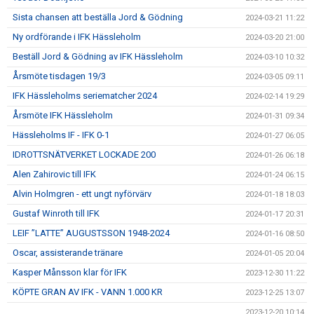
Sista chansen att beställa Jord & Gödning
2024-03-21 11:22
Ny ordförande i IFK Hässleholm
2024-03-20 21:00
Beställ Jord & Gödning av IFK Hässleholm
2024-03-10 10:32
Årsmöte tisdagen 19/3
2024-03-05 09:11
IFK Hässleholms seriematcher 2024
2024-02-14 19:29
Årsmöte IFK Hässleholm
2024-01-31 09:34
Hässleholms IF - IFK 0-1
2024-01-27 06:05
IDROTTSNÄTVERKET LOCKADE 200
2024-01-26 06:18
Alen Zahirovic till IFK
2024-01-24 06:15
Alvin Holmgren - ett ungt nyförvärv
2024-01-18 18:03
Gustaf Winroth till IFK
2024-01-17 20:31
LEIF ”LATTE” AUGUSTSSON 1948-2024
2024-01-16 08:50
Oscar, assisterande tränare
2024-01-05 20:04
Kasper Månsson klar för IFK
2023-12-30 11:22
KÖPTE GRAN AV IFK - VANN 1.000 KR
2023-12-25 13:07
2023-12-20 10:14