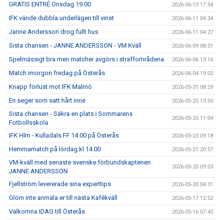
GRATIS ENTRÉ Onsdag 19.00
2026-06-13 17:54
IFK vände dubbla underlägen till vinst
2026-06-11 04:34
Janne Andersson drog fullt hus
2026-06-11 04:27
Sista chansen - JANNE ANDERSSON - VM Kväll
2026-06-09 08:31
Spelmässigt bra men matcher avgörs i straffområdena
2026-06-06 13:16
Match imorgon fredag på Österås
2026-06-04 19:02
Knapp förlust mot IFK Malmö
2026-05-31 08:29
En seger som satt hårt inne
2026-05-25 13:50
Sista chansen - Säkra en plats i Sommarens
2026-05-25 11:04
Fotbollsskola
IFK Hlm - Kulladals FF 14.00 på Österås
2026-05-23 09:18
Hemmamatch på lördag kl 14.00
2026-05-21 20:57
VM-kväll med senaste svenske förbundskaptenen
2026-05-20 09:03
JANNE ANDERSSON
Fjellström levererade sina experttips
2026-05-20 04:31
Glöm inte anmäla er till nästa Kafékväll
2026-05-17 12:52
Välkomna IDAG till Österås
2026-05-16 07:40