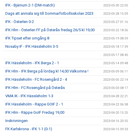
IFK - Bjärnum 2-1 (DM-match)
2023-05-30 22:05
Dags att anmäla sig till Sommarfotbollsskolan 2023
2023-05-28 15:09
IFK - Österlen 0-2
2023-05-27 01:16
IFK Hlm - Österlen FF på Österås fredag 26/5 kl 19,00
2023-05-22 18:56
IFK Tipset efter omgång 8
2023-05-19 08:59
Nosaby IF - IFK Hässleholm 3-5
2023-05-18 17:39
2023-05-17 08:40
IFK Hässleholm - IFK Berga 2 - 1
2023-05-14 09:48
IFK Hlm - IFK Berga på lördag kl 14,00 Välkomna !
2023-05-09 06:11
IFK Hässleholm - FC Rosengård 2 - 4
2023-05-05 22:14
IFK Hlm - FC Rosengård på Österås
2023-05-03 08:17
VMA IK - IFK Hässleholm 1-3
2023-04-28 22:21
IFK Hässleholm - Räppe GOIF 2 - 1
2023-04-22 06:58
IFK Hlm - Räppe GoIF Fredag 19,00
2023-04-20 15:25
Inskrivningen
2023-04-16 20:55
FK Karlskrona - IFK 1-1 (0-1)
2023-04-15 09:33