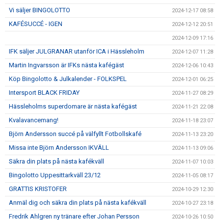
Vi säljer BINGOLOTTO
2024-12-17 08:58
KAFÉSUCCÉ - IGEN
2024-12-12 20:51
2024-12-09 17:16
IFK säljer JULGRANAR utanför ICA i Hässleholm
2024-12-07 11:28
Martin Ingvarsson är IFKs nästa kafégäst
2024-12-06 10:43
Köp Bingolotto & Julkalender - FOLKSPEL
2024-12-01 06:25
Intersport BLACK FRIDAY
2024-11-27 08:29
Hässleholms superdomare är nästa kafégäst
2024-11-21 22:08
Kvalavancemang!
2024-11-18 23:07
Björn Andersson succé på välfyllt Fotbollskafé
2024-11-13 23:20
Missa inte Björn Andersson IKVÄLL
2024-11-13 09:06
Säkra din plats på nästa kafékväll
2024-11-07 10:03
Bingolotto Uppesittarkväll 23/12
2024-11-05 08:17
GRATTIS KRISTOFER
2024-10-29 12:30
Anmäl dig och säkra din plats på nästa kafékväll
2024-10-27 23:18
Fredrik Ahlgren ny tränare efter Johan Persson
2024-10-26 10:50