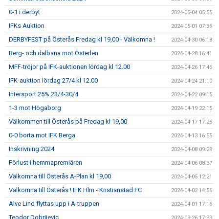
0-1 i derbyt
2024-05-04 05:55
IFKs Auktion
2024-05-01 07:39
DERBYFEST på Österås Fredag kl 19,00 - Välkomna !
2024-04-30 06:18
Berg- och dalbana mot Österlen
2024-04-28 16:41
MFF-tröjor på IFK-auktionen lördag kl 12.00
2024-04-26 17:46
IFK-auktion lördag 27/4 kl 12.00
2024-04-24 21:10
Intersport 25% 23/4-30/4
2024-04-22 09:15
1-3 mot Högaborg
2024-04-19 22:15
Välkommen till Österås på Fredag kl 19,00
2024-04-17 17:25
0-0 borta mot IFK Berga
2024-04-13 16:55
Inskrivning 2024
2024-04-08 09:29
Förlust i hemmapremiären
2024-04-06 08:37
Välkomna till Österås A-Plan kl 19,00
2024-04-05 12:21
Välkomna till Österås ! IFK Hlm - Kristianstad FC
2024-04-02 14:56
Alve Lind flyttas upp i A-truppen
2024-04-01 17:16
Teodor Dobrijevic
2024-03-26 17:33