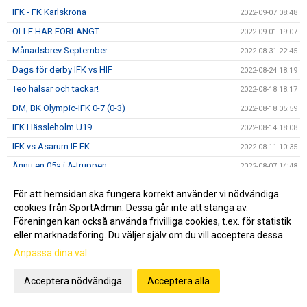
IFK - FK Karlskrona
2022-09-07 08:48
OLLE HAR FÖRLÄNGT
2022-09-01 19:07
Månadsbrev September
2022-08-31 22:45
Dags för derby IFK vs HIF
2022-08-24 18:19
Teo hälsar och tackar!
2022-08-18 18:17
DM, BK Olympic-IFK 0-7 (0-3)
2022-08-18 05:59
IFK Hässleholm U19
2022-08-14 18:08
IFK vs Asarum IF FK
2022-08-11 10:35
Ännu en 05a i A-truppen
2022-08-07 14:48
Månadsbrev Augusti
2022-08-02 11:02
För att hemsidan ska fungera korrekt använder vi nödvändiga
ORAJÄRVI HAR FÖRLÄNGT
2022-07-27 22:07
cookies från SportAdmin. Dessa går inte att stänga av.
Föreningen kan också använda frivilliga cookies, t.ex. för statistik
30 år i Gothia Cup
2022-07-24 09:59
eller marknadsföring. Du väljer själv om du vill acceptera dessa.
Åttondelen Gothia Cup
2022-07-22 13:07
Anpassa dina val
Sextondelsfinalen i GothiaCup!
2022-07-21 21:05
IFK I GOTHIA CUP
Acceptera nödvändiga
Acceptera alla
2022-07-21 15:50
IFK-LUNDS BK - I ÅHUS
2022-07-18 22:48