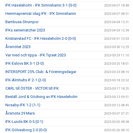
IFK Hässleholm - IFK Simrishamn 3-1 (0-0)
2023-04-07 18:48
Hemmapremiär idag IFK - IFK Simrishamn
2023-04-07 08:51
Bambusa Strumpor
2023-04-04 13:21
IFKs seriematcher 2023
2023-04-03 12:34
Kristianstad FC - IFK Hässleholm 2-0 (0-0)
2023-04-01 10:03
Årsmötet 2023
2023-03-30 12:29
Var med och tippa - IFK Tipset 2023
2023-03-29 11:10
IFK-Eslövs BK 3-1 (3-0)
2023-03-25 18:01
INTERSPORT 25% Club- & Föreningsdagar
2023-03-23 08:10
IFK-Älmhults IF 2-1 (2-0)
2023-03-18 23:52
CARL till ÖSTER - VICTOR till IFK
2023-03-17 18:25
Beställ Jord & Gödning av IFK Hässleholm
2023-03-13 09:51
Nosaby-IFK 1-2 (1-1)
2023-03-12 08:45
Årsmöte 29 Mars
2023-03-07 07:21
IFK-Lunds BK 0-5 (0-1)
2023-03-05 08:58
IFK-Sölvesborg 2-0 (0-0)
2023-02-26 08:10