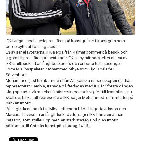
IFK GER TILLBAKA
50/50 LOTTERIET
IFK TIPSET 2026
IFK tvingas spela seriepremiären på konstgräs, ett konstgräs som
VM-TIPSET 2026
borde bytts ut för längesedan.
En av seriefavoriterna, IFK Berga från Kalmar kommer på besök och
lagom till premiären presenterade IFK en ny mittback efter att två av
IFKs mittbackar har långtidsskadats och är borta hela säsongen.
Förre Mjällbyspelaren Mohammed Mbye som i fjol spelade i
Sölvesborg.
Mohammed, just hemkommen från Afrikanska mästerskapen där han
representerat Gambia, tränade på fredagen med IFK för första gången.
-Jag spelade två matcher i mästerskapen och vi gick till kvartsfinal, nu
skall det bli kul att representera IFK, säger Mohammed, som inleder på
bänken imorrn.
-Vi är glada att ha fått in Mbye eftersom både Hugo Arvidsson och
Marcus Thuvesson är långtidsskadade, säger IFK-tränaren Johan
Persson, som ställer upp med en stark startelva på plan imorrn.
Välkomna till Österås konstgräs, lördag 14.15.