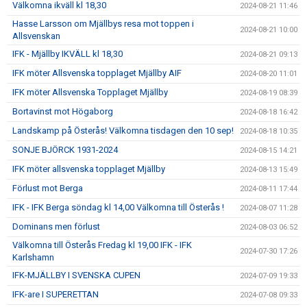
Välkomna ikväll kl 18,30
2024-08-21 11:46
Hasse Larsson om Mjällbys resa mot toppen i
2024-08-21 10:00
Allsvenskan
IFK - Mjällby IKVÄLL kl 18,30
2024-08-21 09:13
IFK möter Allsvenska topplaget Mjällby AIF
2024-08-20 11:01
IFK möter Allsvenska Topplaget Mjällby
2024-08-19 08:39
Bortavinst mot Högaborg
2024-08-18 16:42
Landskamp på Österås! Välkomna tisdagen den 10 sep!
2024-08-18 10:35
SONJE BJÖRCK 1931-2024
2024-08-15 14:21
IFK möter allsvenska topplaget Mjällby
2024-08-13 15:49
Förlust mot Berga
2024-08-11 17:44
IFK - IFK Berga söndag kl 14,00 Välkomna till Österås !
2024-08-07 11:28
Dominans men förlust
2024-08-03 06:52
Välkomna till Österås Fredag kl 19,00 IFK - IFK
2024-07-30 17:26
Karlshamn
IFK-MJÄLLBY I SVENSKA CUPEN
2024-07-09 19:33
IFK-are I SUPERETTAN
2024-07-08 09:33