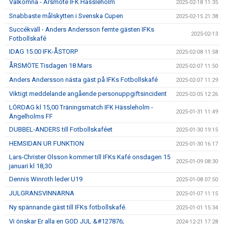
Välkomna - Årsmöte IFK Hässleholm
2025-02-18 11:35
Snabbaste målskytten i Svenska Cupen
2025-02-15 21:38
Succékväll - Anders Andersson femte gästen IFKs
2025-02-13
Fotbollskafé
IDAG 15.00 IFK-ÅSTORP
2025-02-08 11:58
ÅRSMÖTE Tisdagen 18 Mars
2025-02-07 11:50
Anders Andersson nästa gäst på IFKs Fotbollskafé
2025-02-07 11:29
Viktigt meddelande angående personuppgiftsincident
2025-02-05 12:26
LÖRDAG kl 15,00 Träningsmatch IFK Hässleholm -
2025-01-31 11:49
Ängelholms FF
DUBBEL-ANDERS till Fotbollskaféet
2025-01-30 19:15
HEMSIDAN UR FUNKTION
2025-01-30 16:17
Lars-Christer Olsson kommer till IFKs Kafé onsdagen 15
2025-01-09 08:30
januari kl 18,30
Dennis Winroth leder U19
2025-01-08 07:50
JULGRANSVINNARNA
2025-01-07 11:15
Ny spännande gäst till IFKs fotbollskafé.
2025-01-01 15:34
Vi önskar Er alla en GOD JUL &#127876;
2024-12-21 17:28