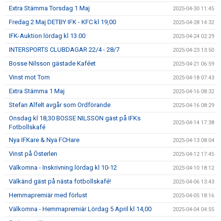
Extra Stämma Torsdag 1 Maj
2025-04-30 11:45
Fredag 2 Maj DETBY IFK - KFC kl 19,00
2025-04-28 14:32
IFK-Auktion lördag kl 13.00
2025-04-24 02:29
INTERSPORTS CLUBDAGAR 22/4 - 28/7
2025-04-23 13:50
Bosse Nilsson gästade Kaféet
2025-04-21 06:59
Vinst mot Torn
2025-04-18 07:43
Extra Stämma 1 Maj
2025-04-16 08:32
Stefan Alfelt avgår som Ordförande
2025-04-16 08:29
Onsdag kl 18,30 BOSSE NILSSON gäst på IFKs
2025-04-14 17:38
Fotbollskafé
Nya IFKare & Nya FCHare
2025-04-13 08:04
Vinst på Österlen
2025-04-12 17:45
Välkomna - Inskrivning lördag kl 10-12
2025-04-10 18:12
Välkänd gäst på nästa fotbollskafé!
2025-04-06 13:43
Hemmapremiär med förlust
2025-04-05 18:16
Välkomna - Hemmapremiär Lördag 5 April kl 14,00
2025-04-04 04:55