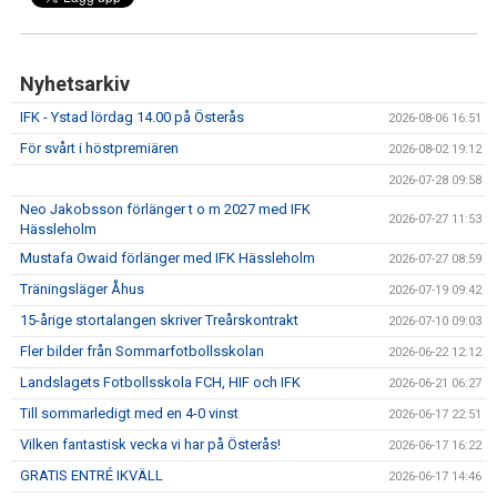
Nyhetsarkiv
IFK - Ystad lördag 14.00 på Österås
2026-08-06 16:51
För svårt i höstpremiären
2026-08-02 19:12
2026-07-28 09:58
Neo Jakobsson förlänger t o m 2027 med IFK
2026-07-27 11:53
Hässleholm
Mustafa Owaid förlänger med IFK Hässleholm
2026-07-27 08:59
Träningsläger Åhus
2026-07-19 09:42
15-årige stortalangen skriver Treårskontrakt
2026-07-10 09:03
Fler bilder från Sommarfotbollsskolan
2026-06-22 12:12
Landslagets Fotbollsskola FCH, HIF och IFK
2026-06-21 06:27
Till sommarledigt med en 4-0 vinst
2026-06-17 22:51
Vilken fantastisk vecka vi har på Österås!
2026-06-17 16:22
GRATIS ENTRÉ IKVÄLL
2026-06-17 14:46