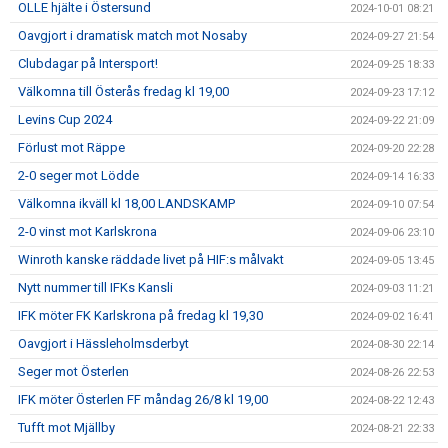
OLLE hjälte i Östersund
2024-10-01 08:21
Oavgjort i dramatisk match mot Nosaby
2024-09-27 21:54
Clubdagar på Intersport!
2024-09-25 18:33
Välkomna till Österås fredag kl 19,00
2024-09-23 17:12
Levins Cup 2024
2024-09-22 21:09
Förlust mot Räppe
2024-09-20 22:28
2-0 seger mot Lödde
2024-09-14 16:33
Välkomna ikväll kl 18,00 LANDSKAMP
2024-09-10 07:54
2-0 vinst mot Karlskrona
2024-09-06 23:10
Winroth kanske räddade livet på HIF:s målvakt
2024-09-05 13:45
Nytt nummer till IFKs Kansli
2024-09-03 11:21
IFK möter FK Karlskrona på fredag kl 19,30
2024-09-02 16:41
Oavgjort i Hässleholmsderbyt
2024-08-30 22:14
Seger mot Österlen
2024-08-26 22:53
IFK möter Österlen FF måndag 26/8 kl 19,00
2024-08-22 12:43
Tufft mot Mjällby
2024-08-21 22:33