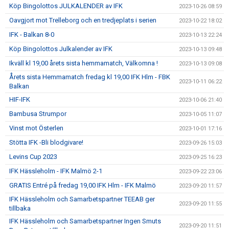
Köp Bingolottos JULKALENDER av IFK
2023-10-26 08:59
Oavgjort mot Trelleborg och en tredjeplats i serien
2023-10-22 18:02
IFK - Balkan 8-0
2023-10-13 22:24
Köp Bingolottos Julkalender av IFK
2023-10-13 09:48
Ikväll kl 19,00 årets sista hemmamatch, Välkomna !
2023-10-13 09:08
Årets sista Hemmamatch fredag kl 19,00 IFK Hlm - FBK
2023-10-11 06:22
Balkan
HIF-IFK
2023-10-06 21:40
Bambusa Strumpor
2023-10-05 11:07
Vinst mot Österlen
2023-10-01 17:16
Stötta IFK -Bli blodgivare!
2023-09-26 15:03
Levins Cup 2023
2023-09-25 16:23
IFK Hässleholm - IFK Malmö 2-1
2023-09-22 23:06
GRATIS Entré på fredag 19,00 IFK Hlm - IFK Malmö
2023-09-20 11:57
IFK Hässleholm och Samarbetspartner TEEAB ger
2023-09-20 11:55
tillbaka
IFK Hässleholm och Samarbetspartner Ingen Smuts
2023-09-20 11:51