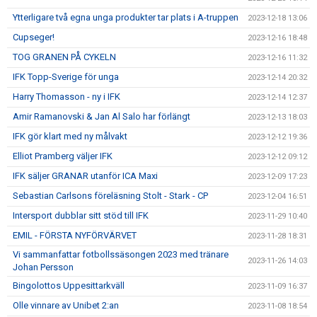
Ytterligare två egna unga produkter tar plats i A-truppen
2023-12-18 13:06
Cupseger!
2023-12-16 18:48
TOG GRANEN PÅ CYKELN
2023-12-16 11:32
IFK Topp-Sverige för unga
2023-12-14 20:32
Harry Thomasson - ny i IFK
2023-12-14 12:37
Amir Ramanovski & Jan Al Salo har förlängt
2023-12-13 18:03
IFK gör klart med ny målvakt
2023-12-12 19:36
Elliot Pramberg väljer IFK
2023-12-12 09:12
IFK säljer GRANAR utanför ICA Maxi
2023-12-09 17:23
Sebastian Carlsons föreläsning Stolt - Stark - CP
2023-12-04 16:51
Intersport dubblar sitt stöd till IFK
2023-11-29 10:40
EMIL - FÖRSTA NYFÖRVÄRVET
2023-11-28 18:31
Vi sammanfattar fotbollssäsongen 2023 med tränare
2023-11-26 14:03
Johan Persson
Bingolottos Uppesittarkväll
2023-11-09 16:37
Olle vinnare av Unibet 2:an
2023-11-08 18:54