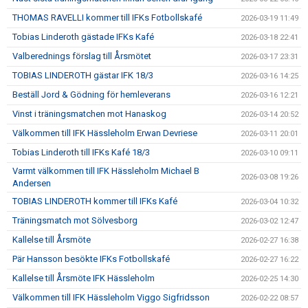
THOMAS RAVELLI kommer till IFKs Fotbollskafé
2026-03-19 11:49
Tobias Linderoth gästade IFKs Kafé
2026-03-18 22:41
Valberednings förslag till Årsmötet
2026-03-17 23:31
TOBIAS LINDEROTH gästar IFK 18/3
2026-03-16 14:25
Beställ Jord & Gödning för hemleverans
2026-03-16 12:21
Vinst i träningsmatchen mot Hanaskog
2026-03-14 20:52
Välkommen till IFK Hässleholm Erwan Devriese
2026-03-11 20:01
Tobias Linderoth till IFKs Kafé 18/3
2026-03-10 09:11
Varmt välkommen till IFK Hässleholm Michael B
2026-03-08 19:26
Andersen
TOBIAS LINDEROTH kommer till IFKs Kafé
2026-03-04 10:32
Träningsmatch mot Sölvesborg
2026-03-02 12:47
Kallelse till Årsmöte
2026-02-27 16:38
Pär Hansson besökte IFKs Fotbollskafé
2026-02-27 16:22
Kallelse till Årsmöte IFK Hässleholm
2026-02-25 14:30
Välkommen till IFK Hässleholm Viggo Sigfridsson
2026-02-22 08:57