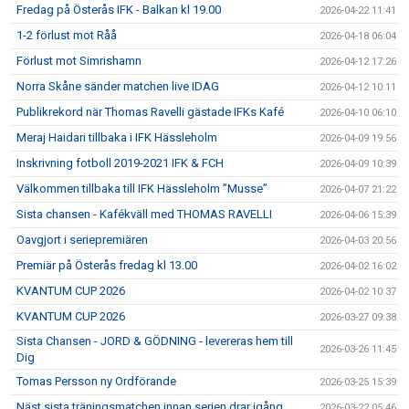
Fredag på Österås IFK - Balkan kl 19.00
2026-04-22 11:41
1-2 förlust mot Råå
2026-04-18 06:04
Förlust mot Simrishamn
2026-04-12 17:26
Norra Skåne sänder matchen live IDAG
2026-04-12 10:11
Publikrekord när Thomas Ravelli gästade IFKs Kafé
2026-04-10 06:10
Meraj Haidari tillbaka i IFK Hässleholm
2026-04-09 19:56
Inskrivning fotboll 2019-2021 IFK & FCH
2026-04-09 10:39
Välkommen tillbaka till IFK Hässleholm ”Musse”
2026-04-07 21:22
Sista chansen - Kafékväll med THOMAS RAVELLI
2026-04-06 15:39
Oavgjort i seriepremiären
2026-04-03 20:56
Premiär på Österås fredag kl 13.00
2026-04-02 16:02
KVANTUM CUP 2026
2026-04-02 10:37
KVANTUM CUP 2026
2026-03-27 09:38
Sista Chansen - JORD & GÖDNING - levereras hem till
2026-03-26 11:45
Dig
Tomas Persson ny Ordförande
2026-03-25 15:39
Näst sista träningsmatchen innan serien drar igång
2026-03-22 05:46