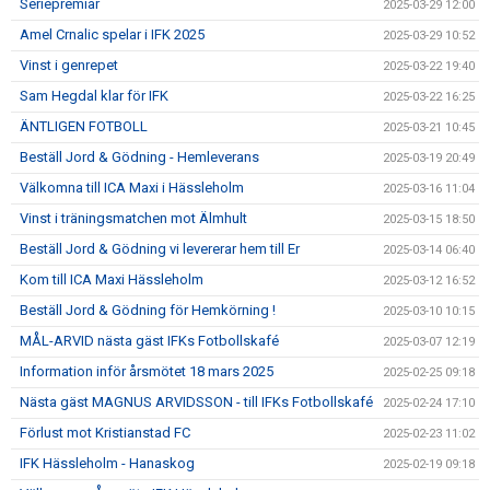
Seriepremiär
2025-03-29 12:00
Amel Crnalic spelar i IFK 2025
2025-03-29 10:52
Vinst i genrepet
2025-03-22 19:40
Sam Hegdal klar för IFK
2025-03-22 16:25
ÄNTLIGEN FOTBOLL
2025-03-21 10:45
Beställ Jord & Gödning - Hemleverans
2025-03-19 20:49
Välkomna till ICA Maxi i Hässleholm
2025-03-16 11:04
Vinst i träningsmatchen mot Älmhult
2025-03-15 18:50
Beställ Jord & Gödning vi levererar hem till Er
2025-03-14 06:40
Kom till ICA Maxi Hässleholm
2025-03-12 16:52
Beställ Jord & Gödning för Hemkörning !
2025-03-10 10:15
MÅL-ARVID nästa gäst IFKs Fotbollskafé
2025-03-07 12:19
Information inför årsmötet 18 mars 2025
2025-02-25 09:18
Nästa gäst MAGNUS ARVIDSSON - till IFKs Fotbollskafé
2025-02-24 17:10
Förlust mot Kristianstad FC
2025-02-23 11:02
IFK Hässleholm - Hanaskog
2025-02-19 09:18