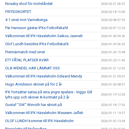
Nosaby stod för motståndet
2026-02-21 06:07
FRITIDSKORTET
2026-02-18 15:00
4-1 vinst mot Vanneberga
2026-02-08 07:55
Pär Hansson gästar IFKs Fotbollskafé
2026-02-07 12:23
Välkommen till IFK Hässleholm Saikou Jawneh
2026-01-30 09:36
Olof Lundh besökte IFKs Fotbollskafé
2026-01-29 06:55
Premiärmatch med vinst
2026-01-24 15:48
ETT FÅTAL PLATSER KVAR
2026-01-23 11:46
OLA WENDEL HAR LÄMNAT OSS
2026-01-21 12:02
Välkommen till IFK Hässleholm Edward Mendy
2026-01-21 09:07
Hugo Arvidsson skriver på för 2 år
2026-01-20 08:57
IFK fortsätter satsa på sina yngre spelare - Viggo Gill
2026-01-19 12:03
lyfts upp och skriver A-kontrakt på 2 år
Gustaf ”GW” Winroth har skrivit på
2026-01-18 17:55
Välkommen till IFK Hässleholm Waseem Jafleh
2026-01-11 19:57
OLOF LUNDH kommer till IFK Hässleholm
2026-01-02 13:44
Bingolotto till Nyårsafton