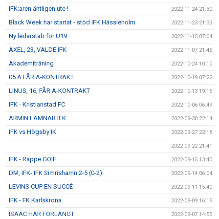
IFK:aren äntligen ute !
2022-11-24 21:30
Black Week har startat - stöd IFK Hässleholm
2022-11-23 21:33
Ny ledarstab för U19
2022-11-15 07:04
AXEL, 23, VALDE IFK
2022-11-07 21:45
Akademiträning
2022-10-24 10:10
05:A FÅR A-KONTRAKT
2022-10-19 07:22
LINUS, 16, FÅR A-KONTRAKT
2022-10-13 19:15
IFK - Kristianstad FC
2022-10-06 06:49
ARMIN LÄMNAR IFK
2022-09-30 22:14
IFK vs Högsby IK
2022-09-27 22:18
2022-09-22 21:41
IFK - Räppe GOIF
2022-09-15 13:40
DM, IFK- IFK Simrishamn 2-5 (0-2)
2022-09-14 06:04
LEVINS CUP EN SUCCÉ
2022-09-11 15:40
IFK - FK Karlskrona
2022-09-09 16:15
ISAAC HAR FÖRLÄNGT
2022-09-07 14:55