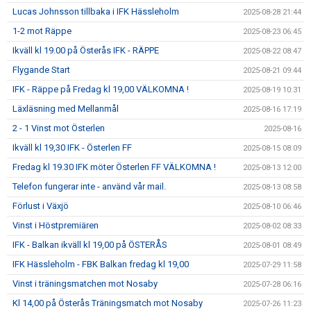
Lucas Johnsson tillbaka i IFK Hässleholm
2025-08-28 21:44
1-2 mot Räppe
2025-08-23 06:45
Ikväll kl 19.00 på Österås IFK - RÄPPE
2025-08-22 08:47
Flygande Start
2025-08-21 09:44
IFK - Räppe på Fredag kl 19,00 VÄLKOMNA !
2025-08-19 10:31
Läxläsning med Mellanmål
2025-08-16 17:19
2 - 1 Vinst mot Österlen
2025-08-16
Ikväll kl 19,30 IFK - Österlen FF
2025-08-15 08:09
Fredag kl 19.30 IFK möter Österlen FF VÄLKOMNA !
2025-08-13 12:00
Telefon fungerar inte - använd vår mail.
2025-08-13 08:58
Förlust i Växjö
2025-08-10 06:46
Vinst i Höstpremiären
2025-08-02 08:33
IFK - Balkan ikväll kl 19,00 på ÖSTERÅS
2025-08-01 08:49
IFK Hässleholm - FBK Balkan fredag kl 19,00
2025-07-29 11:58
Vinst i träningsmatchen mot Nosaby
2025-07-28 06:16
Kl 14,00 på Österås Träningsmatch mot Nosaby
2025-07-26 11:23