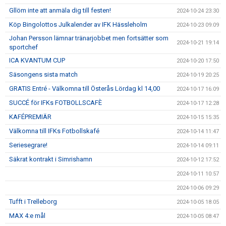
Gllöm inte att anmäla dig till festen!
2024-10-24 23:30
Köp Bingolottos Julkalender av IFK Hässleholm
2024-10-23 09:09
Johan Persson lämnar tränarjobbet men fortsätter som
2024-10-21 19:14
sportchef
ICA KVANTUM CUP
2024-10-20 17:50
Säsongens sista match
2024-10-19 20:25
GRATIS Entré - Välkomna till Österås Lördag kl 14,00
2024-10-17 16:09
SUCCÉ för IFKs FOTBOLLSCAFÈ
2024-10-17 12:28
KAFÉPREMIÄR
2024-10-15 15:35
Välkomna till IFKs Fotbollskafé
2024-10-14 11:47
Seriesegrare!
2024-10-14 09:11
Säkrat kontrakt i Simrishamn
2024-10-12 17:52
2024-10-11 10:57
2024-10-06 09:29
Tufft i Trelleborg
2024-10-05 18:05
MAX 4:e mål
2024-10-05 08:47