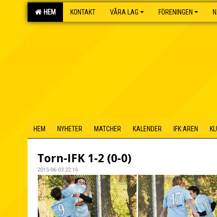
HEM
KONTAKT
VÅRA LAG
FÖRENINGEN
N
HEM
NYHETER
MATCHER
KALENDER
IFK:AREN
KL
Torn-IFK 1-2 (0-0)
2015-06-03 22:16