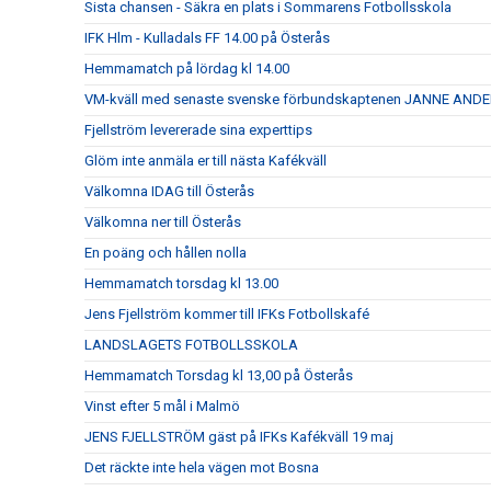
Sista chansen - Säkra en plats i Sommarens Fotbollsskola
IFK Hlm - Kulladals FF 14.00 på Österås
Hemmamatch på lördag kl 14.00
VM-kväll med senaste svenske förbundskaptenen JANNE AN
Fjellström levererade sina experttips
Glöm inte anmäla er till nästa Kafékväll
Välkomna IDAG till Österås
Välkomna ner till Österås
En poäng och hållen nolla
Hemmamatch torsdag kl 13.00
Jens Fjellström kommer till IFKs Fotbollskafé
LANDSLAGETS FOTBOLLSSKOLA
Hemmamatch Torsdag kl 13,00 på Österås
Vinst efter 5 mål i Malmö
JENS FJELLSTRÖM gäst på IFKs Kafékväll 19 maj
Det räckte inte hela vägen mot Bosna