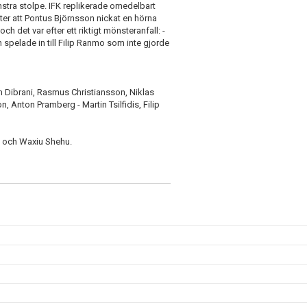
nstra stolpe. IFK replikerade omedelbart
ter att Pontus Björnsson nickat en hörna
 det var efter ett riktigt mönsteranfall: -
pelade in till Filip Ranmo som inte gjorde
m Dibrani, Rasmus Christiansson, Niklas
 Anton Pramberg - Martin Tsilfidis, Filip
ye och Waxiu Shehu.