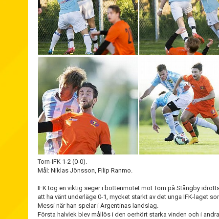
Torn-IFK 1-2 (0-0).
Mål: Niklas Jönsson, Filip Ranmo.
IFK tog en viktig seger i bottenmötet mot Torn på Stångby idrott
att ha vänt underläge 0-1, mycket starkt av det unga IFK-laget 
Messi när han spelar i Argentinas landslag.
Första halvlek blev mållös i den oerhört starka vinden och i andr