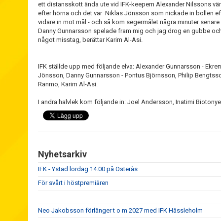
ett distansskott ända ute vid IFK-keepern Alexander Nilssons vä
efter hörna och det var Niklas Jönsson som nickade in bollen ef
vidare in mot mål - och så kom segermålet några minuter senare och
Danny Gunnarsson spelade fram mig och jag drog en gubbe och s
något misstag, berättar Karim Al-Asi.
IFK ställde upp med följande elva: Alexander Gunnarsson - Ekre
Jönsson, Danny Gunnarsson - Pontus Björnsson, Philip Bengtsson,
Ranmo, Karim Al-Asi.
I andra halvlek kom följande in: Joel Andersson, Inatimi Bioton
Nyhetsarkiv
IFK - Ystad lördag 14.00 på Österås
För svårt i höstpremiären
Neo Jakobsson förlänger t o m 2027 med IFK Hässleholm