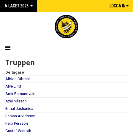
A-LAGET 2026
LOGGA IN
HEM
Truppen
Deltagare
NYHETER
Albion Dibrani
KALENDER
Alve Lind
Amir Ramanovski
MATCHER
Axel Nilsson
Ermal Jashanica
TRUPPEN
Fabian Arvidsson
Felix Persson
BILDGALLERI
Gustaf Winroth