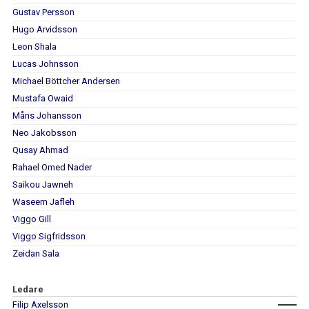
DOKUMENT
Gustav Persson
Hugo Arvidsson
KONTAKT
Leon Shala
Lucas Johnsson
Michael Böttcher Andersen
Mustafa Owaid
Måns Johansson
Neo Jakobsson
Qusay Ahmad
Rahael Omed Nader
Saikou Jawneh
Waseem Jafleh
Viggo Gill
Viggo Sigfridsson
Zeidan Sala
Ledare
Filip Axelsson