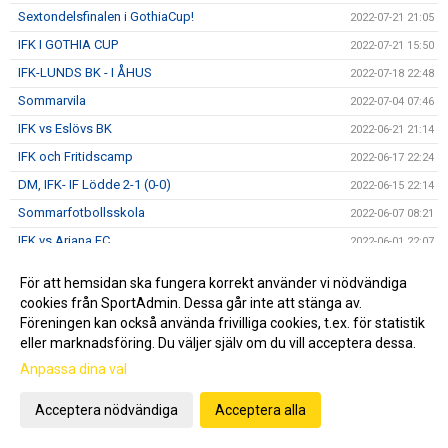
Sextondelsfinalen i GothiaCup!
2022-07-21 21:05
IFK I GOTHIA CUP
2022-07-21 15:50
IFK-LUNDS BK - I ÅHUS
2022-07-18 22:48
Sommarvila
2022-07-04 07:46
IFK vs Eslövs BK
2022-06-21 21:14
IFK och Fritidscamp
2022-06-17 22:24
DM, IFK- IF Lödde 2-1 (0-0)
2022-06-15 22:14
Sommarfotbollsskola
2022-06-07 08:21
IFK vs Ariana FC
2022-06-01 22:07
IFK vs FBK Balkan
2022-05-23 14:22
För att hemsidan ska fungera korrekt använder vi nödvändiga
Föreläsning om machokultur
2022-05-21 12:30
cookies från SportAdmin. Dessa går inte att stänga av.
Föreningen kan också använda frivilliga cookies, t.ex. för statistik
5 GULSVARTA MÅL I GRÖN TRÖJA
2022-05-17 15:01
eller marknadsföring. Du väljer själv om du vill acceptera dessa.
IFK vs Nosaby IF
2022-05-10 20:47
Anpassa dina val
Månadsbrev Maj
2022-05-05 21:13
DERBY PÅ FREDAG - VI SES PÅ ZUPERBOWL
Acceptera nödvändiga
Acceptera alla
2022-05-04 16:20
Helsingborgs IF - IFK Norrköping
2022-05-04 10:51