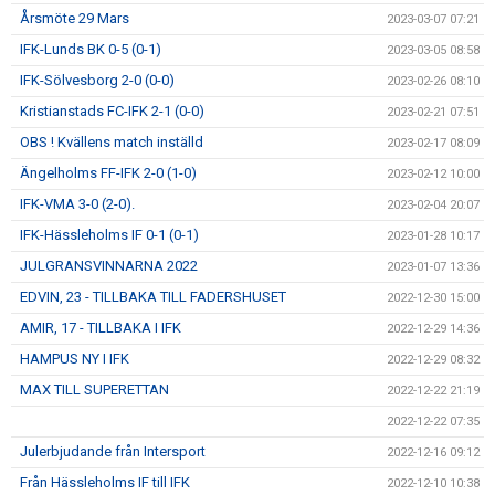
Årsmöte 29 Mars
2023-03-07 07:21
IFK-Lunds BK 0-5 (0-1)
2023-03-05 08:58
IFK-Sölvesborg 2-0 (0-0)
2023-02-26 08:10
Kristianstads FC-IFK 2-1 (0-0)
2023-02-21 07:51
OBS ! Kvällens match inställd
2023-02-17 08:09
Ängelholms FF-IFK 2-0 (1-0)
2023-02-12 10:00
IFK-VMA 3-0 (2-0).
2023-02-04 20:07
IFK-Hässleholms IF 0-1 (0-1)
2023-01-28 10:17
JULGRANSVINNARNA 2022
2023-01-07 13:36
EDVIN, 23 - TILLBAKA TILL FADERSHUSET
2022-12-30 15:00
AMIR, 17 - TILLBAKA I IFK
2022-12-29 14:36
HAMPUS NY I IFK
2022-12-29 08:32
MAX TILL SUPERETTAN
2022-12-22 21:19
2022-12-22 07:35
Julerbjudande från Intersport
2022-12-16 09:12
Från Hässleholms IF till IFK
2022-12-10 10:38