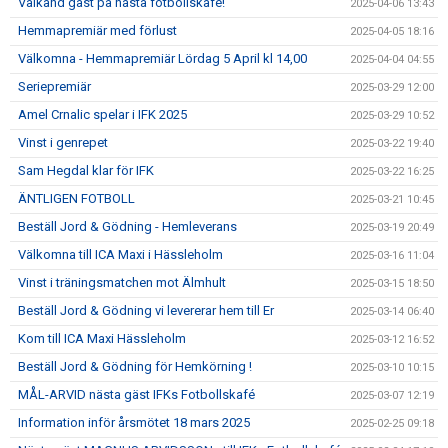
Välkänd gäst på nästa fotbollskafé!
2025-04-06 13:43
Hemmapremiär med förlust
2025-04-05 18:16
Välkomna - Hemmapremiär Lördag 5 April kl 14,00
2025-04-04 04:55
Seriepremiär
2025-03-29 12:00
Amel Crnalic spelar i IFK 2025
2025-03-29 10:52
Vinst i genrepet
2025-03-22 19:40
Sam Hegdal klar för IFK
2025-03-22 16:25
ÄNTLIGEN FOTBOLL
2025-03-21 10:45
Beställ Jord & Gödning - Hemleverans
2025-03-19 20:49
Välkomna till ICA Maxi i Hässleholm
2025-03-16 11:04
Vinst i träningsmatchen mot Älmhult
2025-03-15 18:50
Beställ Jord & Gödning vi levererar hem till Er
2025-03-14 06:40
Kom till ICA Maxi Hässleholm
2025-03-12 16:52
Beställ Jord & Gödning för Hemkörning !
2025-03-10 10:15
MÅL-ARVID nästa gäst IFKs Fotbollskafé
2025-03-07 12:19
Information inför årsmötet 18 mars 2025
2025-02-25 09:18