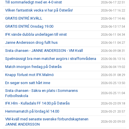
Till sommarledigt med en 4-0 vinst
2026-06-17 22:51
Vilken fantastisk vecka vi har på Österås!
2026-06-17 16:22
GRATIS ENTRÉ IKVÄLL
2026-06-17 14:46
GRATIS ENTRÉ Onsdag 19.00
2026-06-13 17:54
IFK vände dubbla underlägen till vinst
2026-06-11 04:34
Janne Andersson drog fullt hus
2026-06-11 04:27
Sista chansen - JANNE ANDERSSON - VM Kväll
2026-06-09 08:31
Spelmässigt bra men matcher avgörs i straffområdena
2026-06-06 13:16
Match imorgon fredag på Österås
2026-06-04 19:02
Knapp förlust mot IFK Malmö
2026-05-31 08:29
En seger som satt hårt inne
2026-05-25 13:50
Sista chansen - Säkra en plats i Sommarens
2026-05-25 11:04
Fotbollsskola
IFK Hlm - Kulladals FF 14.00 på Österås
2026-05-23 09:18
Hemmamatch på lördag kl 14.00
2026-05-21 20:57
VM-kväll med senaste svenske förbundskaptenen
2026-05-20 09:03
JANNE ANDERSSON