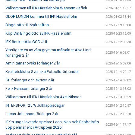
Välkommen till IFK Hässleholm Waseem Jafleh
2026-01-11 19:57
OLOF LUNDH kommer till IFK Hässleholm
2026-01-02 13:44
Bingolotto till Nyårsafton
2025-12-29 15:00
Köp Din Bingolotto av IFK Hässleholm
2025-12-23 12:09
IFK önskar Alla GOD JUL
2025-12-22 09:38
Ytterligare en av våra grymma målvakter Alve Lind
2025-12-16 09:01
förlänger 2 år
Amir Ramanovski förlänger 2 år
2025-12-15 09:00
Kvalitetsklubb Svenska Fotbollsförbundet
2025-12-14 20:17
GP förlänger och skriver 2 år
2025-12-14 09:02
Felix Persson förlänger 2 år
2025-12-13 15:02
Välkommen till IFK Hässleholm Axel Nilsson
2025-12-13 08:59
INTERSPORT 25 % Julklappsdagar
2025-12-12 10:57
Lucas Johnsson förlänger 2 år
2025-12-12 10:10
IFK:s unga lovande spelare Leon, Neo och Fabbe lyfts
2025-12-11 17:17
upp permanent i A-truppen 2026