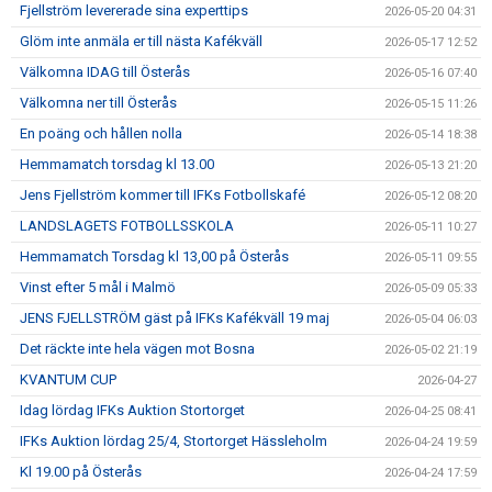
Fjellström levererade sina experttips
2026-05-20 04:31
Glöm inte anmäla er till nästa Kafékväll
2026-05-17 12:52
Välkomna IDAG till Österås
2026-05-16 07:40
Välkomna ner till Österås
2026-05-15 11:26
En poäng och hållen nolla
2026-05-14 18:38
Hemmamatch torsdag kl 13.00
2026-05-13 21:20
Jens Fjellström kommer till IFKs Fotbollskafé
2026-05-12 08:20
LANDSLAGETS FOTBOLLSSKOLA
2026-05-11 10:27
Hemmamatch Torsdag kl 13,00 på Österås
2026-05-11 09:55
Vinst efter 5 mål i Malmö
2026-05-09 05:33
JENS FJELLSTRÖM gäst på IFKs Kafékväll 19 maj
2026-05-04 06:03
Det räckte inte hela vägen mot Bosna
2026-05-02 21:19
KVANTUM CUP
2026-04-27
Idag lördag IFKs Auktion Stortorget
2026-04-25 08:41
IFKs Auktion lördag 25/4, Stortorget Hässleholm
2026-04-24 19:59
Kl 19.00 på Österås
2026-04-24 17:59