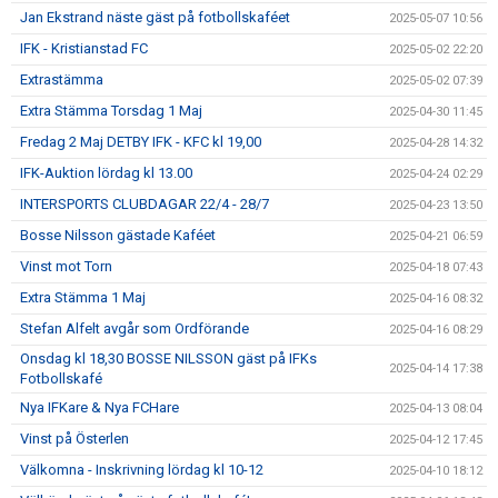
Jan Ekstrand näste gäst på fotbollskaféet
2025-05-07 10:56
IFK - Kristianstad FC
2025-05-02 22:20
Extrastämma
2025-05-02 07:39
Extra Stämma Torsdag 1 Maj
2025-04-30 11:45
Fredag 2 Maj DETBY IFK - KFC kl 19,00
2025-04-28 14:32
IFK-Auktion lördag kl 13.00
2025-04-24 02:29
INTERSPORTS CLUBDAGAR 22/4 - 28/7
2025-04-23 13:50
Bosse Nilsson gästade Kaféet
2025-04-21 06:59
Vinst mot Torn
2025-04-18 07:43
Extra Stämma 1 Maj
2025-04-16 08:32
Stefan Alfelt avgår som Ordförande
2025-04-16 08:29
Onsdag kl 18,30 BOSSE NILSSON gäst på IFKs
2025-04-14 17:38
Fotbollskafé
Nya IFKare & Nya FCHare
2025-04-13 08:04
Vinst på Österlen
2025-04-12 17:45
Välkomna - Inskrivning lördag kl 10-12
2025-04-10 18:12