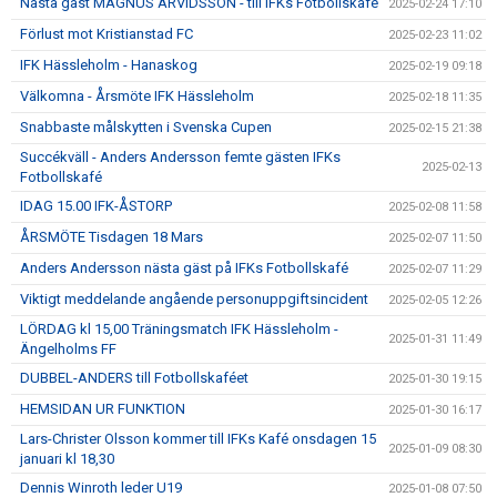
Nästa gäst MAGNUS ARVIDSSON - till IFKs Fotbollskafé
2025-02-24 17:10
Förlust mot Kristianstad FC
2025-02-23 11:02
IFK Hässleholm - Hanaskog
2025-02-19 09:18
Välkomna - Årsmöte IFK Hässleholm
2025-02-18 11:35
Snabbaste målskytten i Svenska Cupen
2025-02-15 21:38
Succékväll - Anders Andersson femte gästen IFKs
2025-02-13
Fotbollskafé
IDAG 15.00 IFK-ÅSTORP
2025-02-08 11:58
ÅRSMÖTE Tisdagen 18 Mars
2025-02-07 11:50
Anders Andersson nästa gäst på IFKs Fotbollskafé
2025-02-07 11:29
Viktigt meddelande angående personuppgiftsincident
2025-02-05 12:26
LÖRDAG kl 15,00 Träningsmatch IFK Hässleholm -
2025-01-31 11:49
Ängelholms FF
DUBBEL-ANDERS till Fotbollskaféet
2025-01-30 19:15
HEMSIDAN UR FUNKTION
2025-01-30 16:17
Lars-Christer Olsson kommer till IFKs Kafé onsdagen 15
2025-01-09 08:30
januari kl 18,30
Dennis Winroth leder U19
2025-01-08 07:50