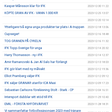
Kasper Månsson klar för IFK
2023-12-30 11:22
KÖPTE GRAN AV IFK - VANN 1.000 KR
2023-12-25 13:07
2023-12-20 10:14
Ytterligare två egna unga produkter tar plats i A-truppen
2023-12-18 13:06
Cupseger!
2023-12-16 18:48
TOG GRANEN PÅ CYKELN
2023-12-16 11:32
IFK Topp-Sverige för unga
2023-12-14 20:32
Harry Thomasson - ny i IFK
2023-12-14 12:37
Amir Ramanovski & Jan Al Salo har förlängt
2023-12-13 18:03
IFK gör klart med ny målvakt
2023-12-12 19:36
Elliot Pramberg väljer IFK
2023-12-12 09:12
IFK säljer GRANAR utanför ICA Maxi
2023-12-09 17:23
Sebastian Carlsons föreläsning Stolt - Stark - CP
2023-12-04 16:51
Intersport dubblar sitt stöd till IFK
2023-11-29 10:40
EMIL - FÖRSTA NYFÖRVÄRVET
2023-11-28 18:31
Vi sammanfattar fotbollssäsongen 2023 med tränare