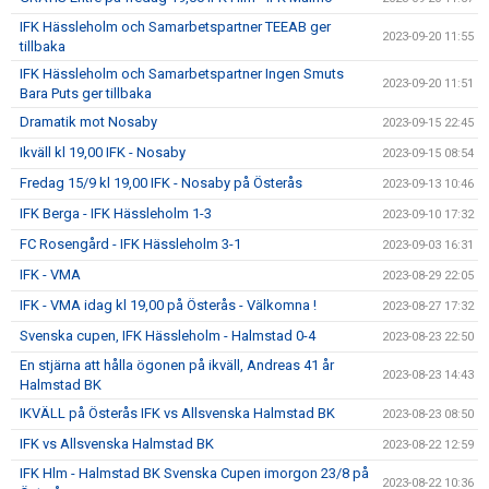
IFK Hässleholm och Samarbetspartner TEEAB ger
2023-09-20 11:55
tillbaka
IFK Hässleholm och Samarbetspartner Ingen Smuts
2023-09-20 11:51
Bara Puts ger tillbaka
Dramatik mot Nosaby
2023-09-15 22:45
Ikväll kl 19,00 IFK - Nosaby
2023-09-15 08:54
Fredag 15/9 kl 19,00 IFK - Nosaby på Österås
2023-09-13 10:46
IFK Berga - IFK Hässleholm 1-3
2023-09-10 17:32
FC Rosengård - IFK Hässleholm 3-1
2023-09-03 16:31
IFK - VMA
2023-08-29 22:05
IFK - VMA idag kl 19,00 på Österås - Välkomna !
2023-08-27 17:32
Svenska cupen, IFK Hässleholm - Halmstad 0-4
2023-08-23 22:50
En stjärna att hålla ögonen på ikväll, Andreas 41 år
2023-08-23 14:43
Halmstad BK
IKVÄLL på Österås IFK vs Allsvenska Halmstad BK
2023-08-23 08:50
IFK vs Allsvenska Halmstad BK
2023-08-22 12:59
IFK Hlm - Halmstad BK Svenska Cupen imorgon 23/8 på
2023-08-22 10:36