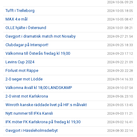
2024-10-06 09:29
Tufft i Trelleborg
2024-10-05 18:05
MAX 4:e mål
2024-10-05 08:47
OLLE hjälte i Östersund
2024-10-01 08:21
Oavgjort i dramatisk match mot Nosaby
2024-09-27 21:54
Clubdagar på Intersport!
2024-09-25 18:33
Välkomna till Österås fredag kl 19,00
2024-09-23 17:12
Levins Cup 2024
2024-09-22 21:09
Förlust mot Räppe
2024-09-20 22:28
2-0 seger mot Lödde
2024-09-14 16:33
Välkomna ikväll kl 18,00 LANDSKAMP
2024-09-10 07:54
2-0 vinst mot Karlskrona
2024-09-06 23:10
Winroth kanske räddade livet på HIF:s målvakt
2024-09-05 13:45
Nytt nummer till IFKs Kansli
2024-09-03 11:21
IFK möter FK Karlskrona på fredag kl 19,30
2024-09-02 16:41
Oavgjort i Hässleholmsderbyt
2024-08-30 22:14