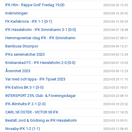
IFK Hlm - Räppe GoIF Fredag 19,00
2023-04-20 15:25
Inskrivningen
2023-04-16 20:55
FK Karlskrona - IFK 1-1 (0-1)
2023-04-15 09:33
IFK Hässleholm - IFK Simrishamn 3-1 (0-0)
2023-04-07 18:48
Hemmapremiär idag IFK - IFK Simrishamn
2023-04-07 08:51
Bambusa Strumpor
2023-04-04 13:21
IFKs seriematcher 2023
2023-04-03 12:34
Kristianstad FC - IFK Hässleholm 2-0 (0-0)
2023-04-01 10:03
Årsmötet 2023
2023-03-30 12:29
Var med och tippa - IFK Tipset 2023
2023-03-29 11:10
IFK-Eslövs BK 3-1 (3-0)
2023-03-25 18:01
INTERSPORT 25% Club- & Föreningsdagar
2023-03-23 08:10
IFK-Älmhults IF 2-1 (2-0)
2023-03-18 23:52
CARL till ÖSTER - VICTOR till IFK
2023-03-17 18:25
Beställ Jord & Gödning av IFK Hässleholm
2023-03-13 09:51
Nosaby-IFK 1-2 (1-1)
2023-03-12 08:45