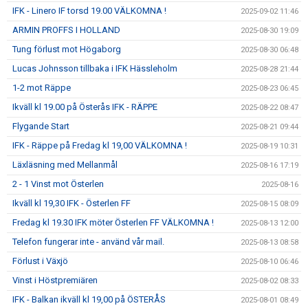
IFK - Linero IF torsd 19.00 VÄLKOMNA !
2025-09-02 11:46
ARMIN PROFFS I HOLLAND
2025-08-30 19:09
Tung förlust mot Högaborg
2025-08-30 06:48
Lucas Johnsson tillbaka i IFK Hässleholm
2025-08-28 21:44
1-2 mot Räppe
2025-08-23 06:45
Ikväll kl 19.00 på Österås IFK - RÄPPE
2025-08-22 08:47
Flygande Start
2025-08-21 09:44
IFK - Räppe på Fredag kl 19,00 VÄLKOMNA !
2025-08-19 10:31
Läxläsning med Mellanmål
2025-08-16 17:19
2 - 1 Vinst mot Österlen
2025-08-16
Ikväll kl 19,30 IFK - Österlen FF
2025-08-15 08:09
Fredag kl 19.30 IFK möter Österlen FF VÄLKOMNA !
2025-08-13 12:00
Telefon fungerar inte - använd vår mail.
2025-08-13 08:58
Förlust i Växjö
2025-08-10 06:46
Vinst i Höstpremiären
2025-08-02 08:33
IFK - Balkan ikväll kl 19,00 på ÖSTERÅS
2025-08-01 08:49