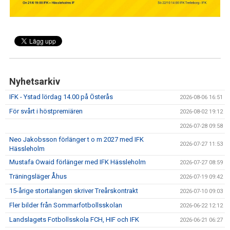
IFK GER TILLBAKA
50/50 LOTTERIET
IFK TIPSET 2026
VM-TIPSET 2026
Nyhetsarkiv
IFK - Ystad lördag 14.00 på Österås
2026-08-06 16:51
För svårt i höstpremiären
2026-08-02 19:12
2026-07-28 09:58
Neo Jakobsson förlänger t o m 2027 med IFK
2026-07-27 11:53
Hässleholm
Mustafa Owaid förlänger med IFK Hässleholm
2026-07-27 08:59
Träningsläger Åhus
2026-07-19 09:42
15-årige stortalangen skriver Treårskontrakt
2026-07-10 09:03
Fler bilder från Sommarfotbollsskolan
2026-06-22 12:12
Landslagets Fotbollsskola FCH, HIF och IFK
2026-06-21 06:27