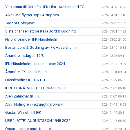
Välkomna till Österås ! IFK Hlm - Kristianstad FC
2024-04-02 14:56
Alve Lind flyttas upp i A-truppen
2024-04-01 17:16
Teodor Dobrijevic
2024-03-26 17:33
Sista chansen att beställa Jord & Gödning
2024-03-21 11:22
Ny ordförande i IFK Hässleholm
2024-03-20 21:00
Beställ Jord & Gödning av IFK Hässleholm
2024-03-10 10:32
Årsmöte tisdagen 19/3
2024-03-05 09:11
IFK Hässleholms seriematcher 2024
2024-02-14 19:29
Årsmöte IFK Hässleholm
2024-01-31 09:34
Hässleholms IF - IFK 0-1
2024-01-27 06:05
IDROTTSNÄTVERKET LOCKADE 200
2024-01-26 06:18
Alen Zahirovic till IFK
2024-01-24 06:15
Alvin Holmgren - ett ungt nyförvärv
2024-01-18 18:03
Gustaf Winroth till IFK
2024-01-17 20:31
LEIF ”LATTE” AUGUSTSSON 1948-2024
2024-01-16 08:50
Oscar, assisterande tränare
2024-01-05 20:04