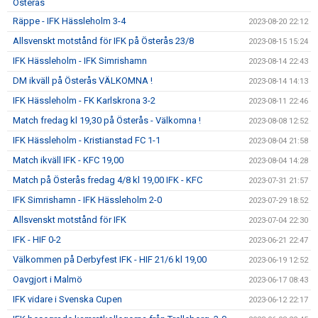
Österås
Räppe - IFK Hässleholm 3-4
2023-08-20 22:12
Allsvenskt motstånd för IFK på Österås 23/8
2023-08-15 15:24
IFK Hässleholm - IFK Simrishamn
2023-08-14 22:43
DM ikväll på Österås VÄLKOMNA !
2023-08-14 14:13
IFK Hässleholm - FK Karlskrona 3-2
2023-08-11 22:46
Match fredag kl 19,30 på Österås - Välkomna !
2023-08-08 12:52
IFK Hässleholm - Kristianstad FC 1-1
2023-08-04 21:58
Match ikväll IFK - KFC 19,00
2023-08-04 14:28
Match på Österås fredag 4/8 kl 19,00 IFK - KFC
2023-07-31 21:57
IFK Simrishamn - IFK Hässleholm 2-0
2023-07-29 18:52
Allsvenskt motstånd för IFK
2023-07-04 22:30
IFK - HIF 0-2
2023-06-21 22:47
Välkommen på Derbyfest IFK - HIF 21/6 kl 19,00
2023-06-19 12:52
Oavgjort i Malmö
2023-06-17 08:43
IFK vidare i Svenska Cupen
2023-06-12 22:17