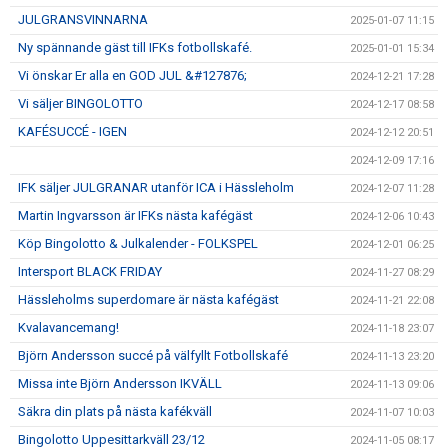
JULGRANSVINNARNA
2025-01-07 11:15
Ny spännande gäst till IFKs fotbollskafé.
2025-01-01 15:34
Vi önskar Er alla en GOD JUL &#127876;
2024-12-21 17:28
Vi säljer BINGOLOTTO
2024-12-17 08:58
KAFÉSUCCÉ - IGEN
2024-12-12 20:51
2024-12-09 17:16
IFK säljer JULGRANAR utanför ICA i Hässleholm
2024-12-07 11:28
Martin Ingvarsson är IFKs nästa kafégäst
2024-12-06 10:43
Köp Bingolotto & Julkalender - FOLKSPEL
2024-12-01 06:25
Intersport BLACK FRIDAY
2024-11-27 08:29
Hässleholms superdomare är nästa kafégäst
2024-11-21 22:08
Kvalavancemang!
2024-11-18 23:07
Björn Andersson succé på välfyllt Fotbollskafé
2024-11-13 23:20
Missa inte Björn Andersson IKVÄLL
2024-11-13 09:06
Säkra din plats på nästa kafékväll
2024-11-07 10:03
Bingolotto Uppesittarkväll 23/12
2024-11-05 08:17