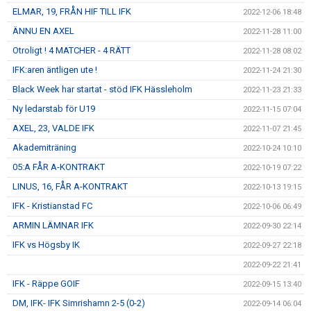
ELMAR, 19, FRÅN HIF TILL IFK
2022-12-06 18:48
ÄNNU EN AXEL
2022-11-28 11:00
Otroligt ! 4 MATCHER - 4 RÄTT
2022-11-28 08:02
IFK:aren äntligen ute !
2022-11-24 21:30
Black Week har startat - stöd IFK Hässleholm
2022-11-23 21:33
Ny ledarstab för U19
2022-11-15 07:04
AXEL, 23, VALDE IFK
2022-11-07 21:45
Akademiträning
2022-10-24 10:10
05:A FÅR A-KONTRAKT
2022-10-19 07:22
LINUS, 16, FÅR A-KONTRAKT
2022-10-13 19:15
IFK - Kristianstad FC
2022-10-06 06:49
ARMIN LÄMNAR IFK
2022-09-30 22:14
IFK vs Högsby IK
2022-09-27 22:18
2022-09-22 21:41
IFK - Räppe GOIF
2022-09-15 13:40
DM, IFK- IFK Simrishamn 2-5 (0-2)
2022-09-14 06:04