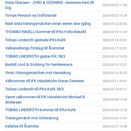
Sista Chansen - JORD & GÖDNING - levereras hem till
2026-03-26 11:45
Dig
Tomas Persson ny Ordförande
2026-03-25 15:39
Näst sista träningsmatchen innan serien drar igång
2026-03-22 05:46
THOMAS RAVELLI kommer till IFKs Fotbollskafé
2026-03-19 11:49
Tobias Linderoth gästade IFKs Kafé
2026-03-18 22:41
Valberednings förslag till Årsmötet
2026-03-17 23:31
TOBIAS LINDEROTH gästar IFK 18/3
2026-03-16 14:25
Beställ Jord & Gödning för hemleverans
2026-03-16 12:21
Vinst i träningsmatchen mot Hanaskog
2026-03-14 20:52
Välkommen till IFK Hässleholm Erwan Devriese
2026-03-11 20:01
Tobias Linderoth till IFKs Kafé 18/3
2026-03-10 09:11
Varmt välkommen till IFK Hässleholm Michael B
2026-03-08 19:26
Andersen
TOBIAS LINDEROTH kommer till IFKs Kafé
2026-03-04 10:32
Träningsmatch mot Sölvesborg
2026-03-02 12:47
Kallelse till Årsmöte
2026-02-27 16:38