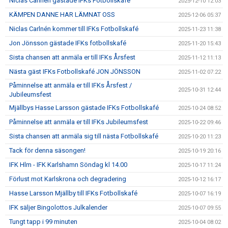
Niclas Carlnén gästade IFKs Fotbollskafé
2025-12-10 12:03
KÄMPEN DANNE HAR LÄMNAT OSS
2025-12-06 05:37
Niclas Carlnén kommer till IFKs Fotbollskafé
2025-11-23 11:38
Jon Jönsson gästade IFKs fotbollskafé
2025-11-20 15:43
Sista chansen att anmäla er till IFKs Årsfest
2025-11-12 11:13
Nästa gäst IFKs Fotbollskafé JON JÖNSSON
2025-11-02 07:22
Påminnelse att anmäla er till IFKs Årsfest /
2025-10-31 12:44
Jubileumsfest
Mjällbys Hasse Larsson gästade IFKs Fotbollskafé
2025-10-24 08:52
Påminnelse att anmäla er till IFKs Jubileumsfest
2025-10-22 09:46
Sista chansen att anmäla sig till nästa Fotbollskafé
2025-10-20 11:23
Tack för denna säsongen!
2025-10-19 20:16
IFK Hlm - IFK Karlshamn Söndag kl 14.00
2025-10-17 11:24
Förlust mot Karlskrona och degradering
2025-10-12 16:17
Hasse Larsson Mjällby till IFKs Fotbollskafé
2025-10-07 16:19
IFK säljer Bingolottos Julkalender
2025-10-07 09:55
Tungt tapp i 99 minuten
2025-10-04 08:02