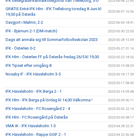
IFK besegrade kamratkollegorna från Trelleborg, 3-0
2023-06-08 22:45
GRATIS Entré IFK Hlm - IFK Trelleborg torsdag 8 Juni kl
2023-06-07 16:56
19,00 på Österås
Oavgjort i Malmö, 2-2
2023-06-04 18:41
IFK - Bjärnum 2-1 (DM-match)
2023-05-30 22:05
Dags att anmäla sig till Sommarfotbollsskolan 2023
2023-05-28 15:09
IFK - Österlen 0-2
2023-05-27 01:16
IFK Hlm - Österlen FF på Österås fredag 26/5 kl 19,00
2023-05-22 18:56
IFK Tipset efter omgång 8
2023-05-19 08:59
Nosaby IF - IFK Hässleholm 3-5
2023-05-18 17:39
2023-05-17 08:40
IFK Hässleholm - IFK Berga 2 - 1
2023-05-14 09:48
IFK Hlm - IFK Berga på lördag kl 14,00 Välkomna !
2023-05-09 06:11
IFK Hässleholm - FC Rosengård 2 - 4
2023-05-05 22:14
IFK Hlm - FC Rosengård på Österås
2023-05-03 08:17
VMA IK - IFK Hässleholm 1-3
2023-04-28 22:21
IFK Hässleholm - Räppe GOIF 2 - 1
2023-04-22 06:58