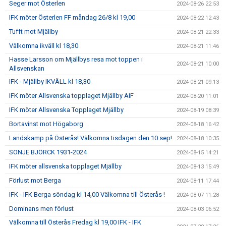
Seger mot Österlen
2024-08-26 22:53
IFK möter Österlen FF måndag 26/8 kl 19,00
2024-08-22 12:43
Tufft mot Mjällby
2024-08-21 22:33
Välkomna ikväll kl 18,30
2024-08-21 11:46
Hasse Larsson om Mjällbys resa mot toppen i
2024-08-21 10:00
Allsvenskan
IFK - Mjällby IKVÄLL kl 18,30
2024-08-21 09:13
IFK möter Allsvenska topplaget Mjällby AIF
2024-08-20 11:01
IFK möter Allsvenska Topplaget Mjällby
2024-08-19 08:39
Bortavinst mot Högaborg
2024-08-18 16:42
Landskamp på Österås! Välkomna tisdagen den 10 sep!
2024-08-18 10:35
SONJE BJÖRCK 1931-2024
2024-08-15 14:21
IFK möter allsvenska topplaget Mjällby
2024-08-13 15:49
Förlust mot Berga
2024-08-11 17:44
IFK - IFK Berga söndag kl 14,00 Välkomna till Österås !
2024-08-07 11:28
Dominans men förlust
2024-08-03 06:52
Välkomna till Österås Fredag kl 19,00 IFK - IFK