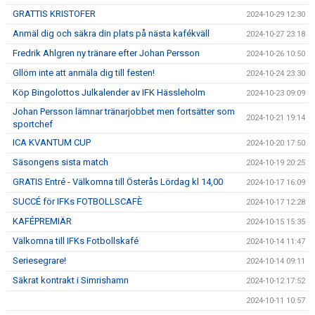
GRATTIS KRISTOFER
2024-10-29 12:30
Anmäl dig och säkra din plats på nästa kafékväll
2024-10-27 23:18
Fredrik Ahlgren ny tränare efter Johan Persson
2024-10-26 10:50
Gllöm inte att anmäla dig till festen!
2024-10-24 23:30
Köp Bingolottos Julkalender av IFK Hässleholm
2024-10-23 09:09
Johan Persson lämnar tränarjobbet men fortsätter som
2024-10-21 19:14
sportchef
ICA KVANTUM CUP
2024-10-20 17:50
Säsongens sista match
2024-10-19 20:25
GRATIS Entré - Välkomna till Österås Lördag kl 14,00
2024-10-17 16:09
SUCCÉ för IFKs FOTBOLLSCAFÈ
2024-10-17 12:28
KAFÉPREMIÄR
2024-10-15 15:35
Välkomna till IFKs Fotbollskafé
2024-10-14 11:47
Seriesegrare!
2024-10-14 09:11
Säkrat kontrakt i Simrishamn
2024-10-12 17:52
2024-10-11 10:57