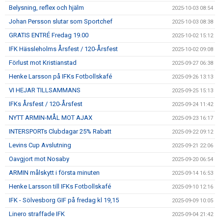
Belysning, reflex och hjälm
2025-10-03 08:54
Johan Persson slutar som Sportchef
2025-10-03 08:38
GRATIS ENTRÉ Fredag 19.00
2025-10-02 15:12
IFK Hässleholms Årsfest / 120-Årsfest
2025-10-02 09:08
Förlust mot Kristianstad
2025-09-27 06:38
Henke Larsson på IFKs Fotbollskafé
2025-09-26 13:13
VI HEJAR TILLSAMMANS
2025-09-25 15:13
IFKs Årsfest / 120-Årsfest
2025-09-24 11:42
NYTT ARMIN-MÅL MOT AJAX
2025-09-23 16:17
INTERSPORTs Clubdagar 25% Rabatt
2025-09-22 09:12
Levins Cup Avslutning
2025-09-21 22:06
Oavgjort mot Nosaby
2025-09-20 06:54
ARMIN målskytt i första minuten
2025-09-14 16:53
Henke Larsson till IFKs Fotbollskafé
2025-09-10 12:16
IFK - Sölvesborg GIF på fredag kl 19,15
2025-09-09 10:05
Linero straffade IFK
2025-09-04 21:42