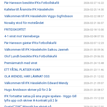
Pär Hansson besökte IFKs Fotbollskafé
2026-02-27 16:22
Kallelse till Årsmöte IFK Hässleholm
2026-02-25 14:30
Välkommen till IFK Hässleholm Viggo Sigfridsson
2026-02-22 08:57
Nosaby stod för motståndet
2026-02-21 06:07
FRITIDSKORTET
2026-02-18 15:00
4-1 vinst mot Vanneberga
2026-02-08 07:55
Pär Hansson gästar IFKs Fotbollskafé
2026-02-07 12:23
Välkommen till IFK Hässleholm Saikou Jawneh
2026-01-30 09:36
Olof Lundh besökte IFKs Fotbollskafé
2026-01-29 06:55
Premiärmatch med vinst
2026-01-24 15:48
ETT FÅTAL PLATSER KVAR
2026-01-23 11:46
OLA WENDEL HAR LÄMNAT OSS
2026-01-21 12:02
Välkommen till IFK Hässleholm Edward Mendy
2026-01-21 09:07
Hugo Arvidsson skriver på för 2 år
2026-01-20 08:57
IFK fortsätter satsa på sina yngre spelare - Viggo Gill
2026-01-19 12:03
lyfts upp och skriver A-kontrakt på 2 år
Gustaf ”GW” Winroth har skrivit på
2026-01-18 17:55