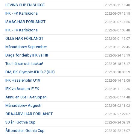
LEVINS CUP EN SUCCÉ
2022-09-11 15:40
IFK - FK Karlskrona
2022-09-09 16:15
ISAAC HAR FÖRLÄNGT
2022-09-07 14:55
IFK - FK Karlskrona
2022-09-07 08:48
OLLE HAR FÖRLÄNGT
2022-09-01 19:07
Månadsbrev September
2022-08-31 22:45
Dags för derby IFK vs HIF
2022-08-24 18:19
Teo hälsar och tackar!
2022-08-18 18:17
DM, BK Olympic-IFK 0-7 (0-3)
2022-08-18 05:59
IFK Hässleholm U19
2022-08-14 18:08
IFK vs Asarum IF FK
2022-08-11 10:35
Ännu en 05a i A-truppen
2022-08-07 14:48
Månadsbrev Augusti
2022-08-02 11:02
ORAJÄRVI HAR FÖRLÄNGT
2022-07-27 22:07
30 år i Gothia Cup
2022-07-24 09:59
Åttondelen Gothia Cup
2022-07-22 13:07