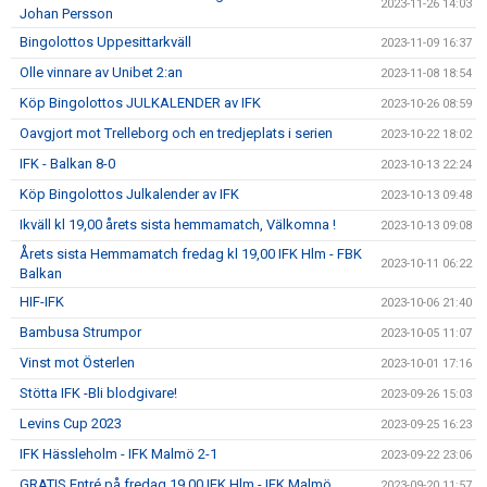
2023-11-26 14:03
Johan Persson
Bingolottos Uppesittarkväll
2023-11-09 16:37
Olle vinnare av Unibet 2:an
2023-11-08 18:54
Köp Bingolottos JULKALENDER av IFK
2023-10-26 08:59
Oavgjort mot Trelleborg och en tredjeplats i serien
2023-10-22 18:02
IFK - Balkan 8-0
2023-10-13 22:24
Köp Bingolottos Julkalender av IFK
2023-10-13 09:48
Ikväll kl 19,00 årets sista hemmamatch, Välkomna !
2023-10-13 09:08
Årets sista Hemmamatch fredag kl 19,00 IFK Hlm - FBK
2023-10-11 06:22
Balkan
HIF-IFK
2023-10-06 21:40
Bambusa Strumpor
2023-10-05 11:07
Vinst mot Österlen
2023-10-01 17:16
Stötta IFK -Bli blodgivare!
2023-09-26 15:03
Levins Cup 2023
2023-09-25 16:23
IFK Hässleholm - IFK Malmö 2-1
2023-09-22 23:06
GRATIS Entré på fredag 19,00 IFK Hlm - IFK Malmö
2023-09-20 11:57