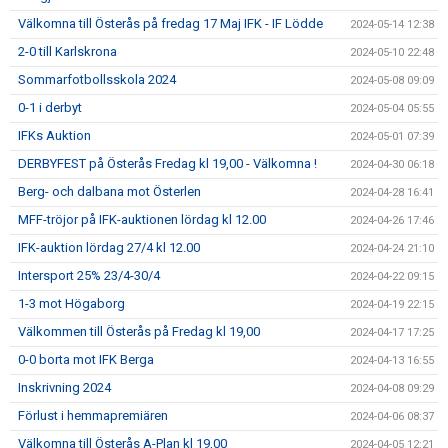
Välkomna till Österås på fredag 17 Maj IFK - IF Lödde
2024-05-14 12:38
2-0 till Karlskrona
2024-05-10 22:48
Sommarfotbollsskola 2024
2024-05-08 09:09
0-1 i derbyt
2024-05-04 05:55
IFKs Auktion
2024-05-01 07:39
DERBYFEST på Österås Fredag kl 19,00 - Välkomna !
2024-04-30 06:18
Berg- och dalbana mot Österlen
2024-04-28 16:41
MFF-tröjor på IFK-auktionen lördag kl 12.00
2024-04-26 17:46
IFK-auktion lördag 27/4 kl 12.00
2024-04-24 21:10
Intersport 25% 23/4-30/4
2024-04-22 09:15
1-3 mot Högaborg
2024-04-19 22:15
Välkommen till Österås på Fredag kl 19,00
2024-04-17 17:25
0-0 borta mot IFK Berga
2024-04-13 16:55
Inskrivning 2024
2024-04-08 09:29
Förlust i hemmapremiären
2024-04-06 08:37
Välkomna till Österås A-Plan kl 19,00
2024-04-05 12:21