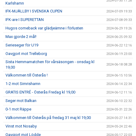
2024-07-30 17:26
Karlshamn
IFK-MJÄLLBY I SVENSKA CUPEN
2024-07-09 19:33
IFK-are I SUPERETTAN
2024-07-08 09:33
Hugos comeback var glädjeämne i förlusten
2024-06-29 19:26
Max gjorde 2 mål!
2024-06-25 09:32
Serieseger för U19
2024-06-22 12:16
Oavgjort mot Trelleborg
2024-06-19 23:00
Sista Hemmamatchen för vårsäsongen - onsdag kl
2024-06-18 08:28
19,00
Välkommen till Österås !
2024-06-15 10:56
1-2 mot Simrishamn
2024-06-14 22:34
GRATIS ENTRÉ - Österås Fredag kl 19,00
2024-06-12 11:16
Seger mot Balkan
2024-06-10 22:32
0-1 mot Räppe
2024-05-31 22:26
Välkommen till Österås på fredag 31 maj kl 19,00
2024-05-27 14:31
Vinst mot Nosaby
2024-05-24 22:46
Oavgjort mot Lödde
2024-05-17 22:03