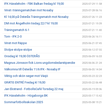
IFK Hässleholm - FBK Balkan fredag kl 19,00
2025-07-29 11:58
Vinst i träningsmatchen mot Nosaby
2025-07-28 06:16
Kl 14,00 på Österås Träningsmatch mot Nosaby
2025-07-26 11:23
DM mot Ängelholm tisdag 22/7 kl 19,00
2025-07-21 19:39
Träningsmatch 6-1
2025-07-21 11:40
Torn - IFK 2-0
2025-06-26 16:11
Vinst mot Räppe
2025-06-21 07:45
Stolpe stolpe stolpe
2025-06-12 07:55
Onsdag kl 19,00 ÖSTERÅS
2025-06-09 16:03
Magnus Jönsson fick Lions ungdomsledarstipendie
2025-06-06 21:24
Välkomna till Österås 11/6 IFK - Nosaby IF
2025-06-05 14:04
Viktig och skön seger mot Växjö
2025-05-23 22:23
GRATIS ENTRÉ Fredag kl 19,00
2025-05-22 06:48
Jan Ekstrand - FotbollsCafé Torsdag 22 maj
2025-05-19 09:36
IFK Hässleholm - Högaborgs BK
2025-05-17 15:42
Sommarfotbollsskolan 2025
2025-05-08 19:21