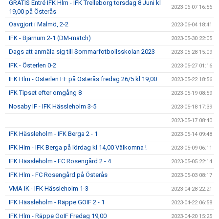
GRATIS Entré IFK Hlm - IFK Trelleborg torsdag 8 Juni kl
2023-06-07 16:56
19,00 på Österås
Oavgjort i Malmö, 2-2
2023-06-04 18:41
IFK - Bjärnum 2-1 (DM-match)
2023-05-30 22:05
Dags att anmäla sig till Sommarfotbollsskolan 2023
2023-05-28 15:09
IFK - Österlen 0-2
2023-05-27 01:16
IFK Hlm - Österlen FF på Österås fredag 26/5 kl 19,00
2023-05-22 18:56
IFK Tipset efter omgång 8
2023-05-19 08:59
Nosaby IF - IFK Hässleholm 3-5
2023-05-18 17:39
2023-05-17 08:40
IFK Hässleholm - IFK Berga 2 - 1
2023-05-14 09:48
IFK Hlm - IFK Berga på lördag kl 14,00 Välkomna !
2023-05-09 06:11
IFK Hässleholm - FC Rosengård 2 - 4
2023-05-05 22:14
IFK Hlm - FC Rosengård på Österås
2023-05-03 08:17
VMA IK - IFK Hässleholm 1-3
2023-04-28 22:21
IFK Hässleholm - Räppe GOIF 2 - 1
2023-04-22 06:58
IFK Hlm - Räppe GoIF Fredag 19,00
2023-04-20 15:25