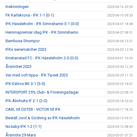
Inskrivningen
2023-04-16 20:55
FK Karlskrona - IFK 1-1 (0-1)
2023-04-15 09:33
IFK Hässleholm - IFK Simrishamn 3-1 (0-0)
2023-04-07 18:48
Hemmapremiär idag IFK - IFK Simrishamn
2023-04-07 08:51
Bambusa Strumpor
2023-04-04 13:21
IFKs seriematcher 2023
2023-04-03 12:34
Kristianstad FC - IFK Hässleholm 2-0 (0-0)
2023-04-01 10:03
Årsmötet 2023
2023-03-30 12:29
Var med och tippa - IFK Tipset 2023
2023-03-29 11:10
IFK-Eslövs BK 3-1 (3-0)
2023-03-25 18:01
INTERSPORT 25% Club- & Föreningsdagar
2023-03-23 08:10
IFK-Älmhults IF 2-1 (2-0)
2023-03-18 23:52
CARL till ÖSTER - VICTOR till IFK
2023-03-17 18:25
Beställ Jord & Gödning av IFK Hässleholm
2023-03-13 09:51
Nosaby-IFK 1-2 (1-1)
2023-03-12 08:45
Årsmöte 29 Mars
2023-03-07 07:21