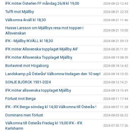
IFK möter Österlen FF måndag 26/8 kl 19,00
2024-08-22 12:43
Tufft mot Mjällby
2024-08-21 22:33
Välkomna ikväll kl 18,30
2024-08-21 11:46
Hasse Larsson om Mjällbys resa mot toppen i
2024-08-21 10:00
Allsvenskan
IFK - Mjällby IKVÄLL kl 18,30
2024-08-21 09:13
IFK möter Allsvenska topplaget Mjällby AIF
2024-08-20 11:01
IFK möter Allsvenska Topplaget Mjällby
2024-08-19 08:39
Bortavinst mot Högaborg
2024-08-18 16:42
Landskamp på Österås! Välkomna tisdagen den 10 sep!
2024-08-18 10:35
SONJE BJÖRCK 1931-2024
2024-08-15 14:21
IFK möter allsvenska topplaget Mjällby
2024-08-13 15:49
Förlust mot Berga
2024-08-11 17:44
IFK - IFK Berga söndag kl 14,00 Välkomna till Österås !
2024-08-07 11:28
Dominans men förlust
2024-08-03 06:52
Välkomna till Österås Fredag kl 19,00 IFK - IFK
2024-07-30 17:26
Karlshamn