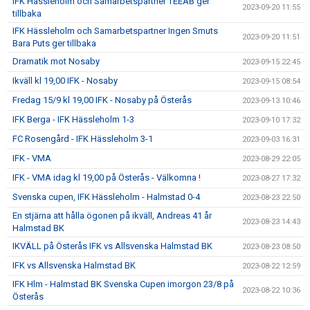
IFK Hässleholm och Samarbetspartner TEEAB ger
2023-09-20 11:55
tillbaka
IFK Hässleholm och Samarbetspartner Ingen Smuts
2023-09-20 11:51
Bara Puts ger tillbaka
Dramatik mot Nosaby
2023-09-15 22:45
Ikväll kl 19,00 IFK - Nosaby
2023-09-15 08:54
Fredag 15/9 kl 19,00 IFK - Nosaby på Österås
2023-09-13 10:46
IFK Berga - IFK Hässleholm 1-3
2023-09-10 17:32
FC Rosengård - IFK Hässleholm 3-1
2023-09-03 16:31
IFK - VMA
2023-08-29 22:05
IFK - VMA idag kl 19,00 på Österås - Välkomna !
2023-08-27 17:32
Svenska cupen, IFK Hässleholm - Halmstad 0-4
2023-08-23 22:50
En stjärna att hålla ögonen på ikväll, Andreas 41 år
2023-08-23 14:43
Halmstad BK
IKVÄLL på Österås IFK vs Allsvenska Halmstad BK
2023-08-23 08:50
IFK vs Allsvenska Halmstad BK
2023-08-22 12:59
IFK Hlm - Halmstad BK Svenska Cupen imorgon 23/8 på
2023-08-22 10:36
Österås