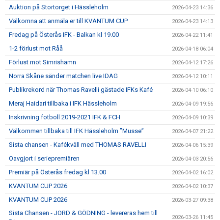
Auktion på Stortorget i Hässleholm
2026-04-23 14:36
Välkomna att anmäla er till KVANTUM CUP
2026-04-23 14:13
Fredag på Österås IFK - Balkan kl 19.00
2026-04-22 11:41
1-2 förlust mot Råå
2026-04-18 06:04
Förlust mot Simrishamn
2026-04-12 17:26
Norra Skåne sänder matchen live IDAG
2026-04-12 10:11
Publikrekord när Thomas Ravelli gästade IFKs Kafé
2026-04-10 06:10
Meraj Haidari tillbaka i IFK Hässleholm
2026-04-09 19:56
Inskrivning fotboll 2019-2021 IFK & FCH
2026-04-09 10:39
Välkommen tillbaka till IFK Hässleholm ”Musse”
2026-04-07 21:22
Sista chansen - Kafékväll med THOMAS RAVELLI
2026-04-06 15:39
Oavgjort i seriepremiären
2026-04-03 20:56
Premiär på Österås fredag kl 13.00
2026-04-02 16:02
KVANTUM CUP 2026
2026-04-02 10:37
KVANTUM CUP 2026
2026-03-27 09:38
Sista Chansen - JORD & GÖDNING - levereras hem till
2026-03-26 11:45