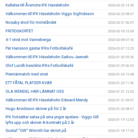
Kallelse till Årsmöte IFK Hässleholm
2026-02-25 14:30
Välkommen till IFK Hässleholm Viggo Sigfridsson
2026-02-22 08:57
Nosaby stod för motståndet
2026-02-21 06:07
FRITIDSKORTET
2026-02-18 15:00
4-1 vinst mot Vanneberga
2026-02-08 07:55
Pär Hansson gästar IFKs Fotbollskafé
2026-02-07 12:23
Välkommen till IFK Hässleholm Saikou Jawneh
2026-01-30 09:36
Olof Lundh besökte IFKs Fotbollskafé
2026-01-29 06:55
Premiärmatch med vinst
2026-01-24 15:48
ETT FÅTAL PLATSER KVAR
2026-01-23 11:46
OLA WENDEL HAR LÄMNAT OSS
2026-01-21 12:02
Välkommen till IFK Hässleholm Edward Mendy
2026-01-21 09:07
Hugo Arvidsson skriver på för 2 år
2026-01-20 08:57
IFK fortsätter satsa på sina yngre spelare - Viggo Gill
2026-01-19 12:03
lyfts upp och skriver A-kontrakt på 2 år
Gustaf ”GW” Winroth har skrivit på
2026-01-18 17:55