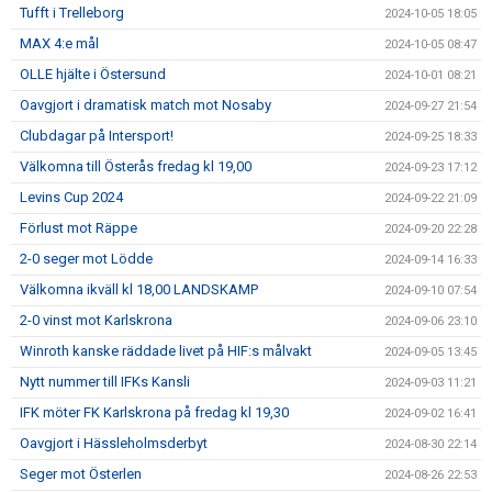
Tufft i Trelleborg
2024-10-05 18:05
MAX 4:e mål
2024-10-05 08:47
OLLE hjälte i Östersund
2024-10-01 08:21
Oavgjort i dramatisk match mot Nosaby
2024-09-27 21:54
Clubdagar på Intersport!
2024-09-25 18:33
Välkomna till Österås fredag kl 19,00
2024-09-23 17:12
Levins Cup 2024
2024-09-22 21:09
Förlust mot Räppe
2024-09-20 22:28
2-0 seger mot Lödde
2024-09-14 16:33
Välkomna ikväll kl 18,00 LANDSKAMP
2024-09-10 07:54
2-0 vinst mot Karlskrona
2024-09-06 23:10
Winroth kanske räddade livet på HIF:s målvakt
2024-09-05 13:45
Nytt nummer till IFKs Kansli
2024-09-03 11:21
IFK möter FK Karlskrona på fredag kl 19,30
2024-09-02 16:41
Oavgjort i Hässleholmsderbyt
2024-08-30 22:14
Seger mot Österlen
2024-08-26 22:53