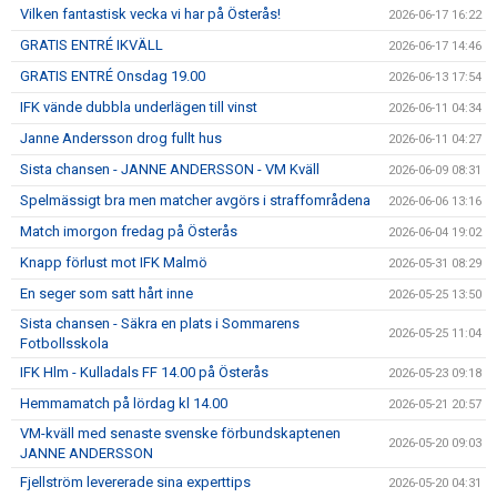
Vilken fantastisk vecka vi har på Österås!
2026-06-17 16:22
GRATIS ENTRÉ IKVÄLL
2026-06-17 14:46
GRATIS ENTRÉ Onsdag 19.00
2026-06-13 17:54
IFK vände dubbla underlägen till vinst
2026-06-11 04:34
Janne Andersson drog fullt hus
2026-06-11 04:27
Sista chansen - JANNE ANDERSSON - VM Kväll
2026-06-09 08:31
Spelmässigt bra men matcher avgörs i straffområdena
2026-06-06 13:16
Match imorgon fredag på Österås
2026-06-04 19:02
Knapp förlust mot IFK Malmö
2026-05-31 08:29
En seger som satt hårt inne
2026-05-25 13:50
Sista chansen - Säkra en plats i Sommarens
2026-05-25 11:04
Fotbollsskola
IFK Hlm - Kulladals FF 14.00 på Österås
2026-05-23 09:18
Hemmamatch på lördag kl 14.00
2026-05-21 20:57
VM-kväll med senaste svenske förbundskaptenen
2026-05-20 09:03
JANNE ANDERSSON
Fjellström levererade sina experttips
2026-05-20 04:31