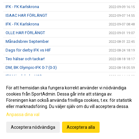
IFK - FK Karlskrona
2022-09-09 16:15
ISAAC HAR FÖRLÄNGT
2022-09-07 14:55
IFK - FK Karlskrona
2022-09-07 08:48
OLLE HAR FÖRLÄNGT
2022-09-01 19:07
Månadsbrev September
2022-08-31 22:45
Dags för derby IFK vs HIF
2022-08-24 18:19
Teo hälsar och tackar!
2022-08-18 18:17
DM, BK Olympic-IFK 0-7 (0-3)
2022-08-18 05:59
IFK Hässleholm U19
2022-08-14 18:08
IFK vs Asarum IF FK
2022-08-11 10:35
För att hemsidan ska fungera korrekt använder vi nödvändiga
Ännu en 05a i A-truppen
cookies från SportAdmin. Dessa går inte att stänga av.
2022-08-07 14:48
Föreningen kan också använda frivilliga cookies, t.ex. för statistik
Månadsbrev Augusti
2022-08-02 11:02
eller marknadsföring. Du väljer själv om du vill acceptera dessa.
ORAJÄRVI HAR FÖRLÄNGT
2022-07-27 22:07
Anpassa dina val
30 år i Gothia Cup
2022-07-24 09:59
Acceptera nödvändiga
Acceptera alla
Åttondelen Gothia Cup
2022-07-22 13:07
Sextondelsfinalen i GothiaCup!
2022-07-21 21:05