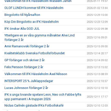
Välkommen till IFK Hässleholm Waseem Jafleh
2026-01-11 19:57
OLOF LUNDH kommer till IFK Hässleholm
2026-01-02 13:44
Bingolotto till Nyårsafton
2025-12-29 15:00
Köp Din Bingolotto av IFK Hässleholm
2025-12-23 12:09
IFK önskar Alla GOD JUL
2025-12-22 09:38
Ytterligare en av våra grymma målvakter Alve Lind
2025-12-16 09:01
förlänger 2 år
Amir Ramanovski förlänger 2 år
2025-12-15 09:00
Kvalitetsklubb Svenska Fotbollsförbundet
2025-12-14 20:17
GP förlänger och skriver 2 år
2025-12-14 09:02
Felix Persson förlänger 2 år
2025-12-13 15:02
Välkommen till IFK Hässleholm Axel Nilsson
2025-12-13 08:59
INTERSPORT 25 % Julklappsdagar
2025-12-12 10:57
Lucas Johnsson förlänger 2 år
2025-12-12 10:10
IFK:s unga lovande spelare Leon, Neo och Fabbe lyfts
2025-12-11 17:17
upp permanent i A-truppen 2026
Niclas Carlnén gästade IFKs Fotbollskafé
2025-12-10 12:03