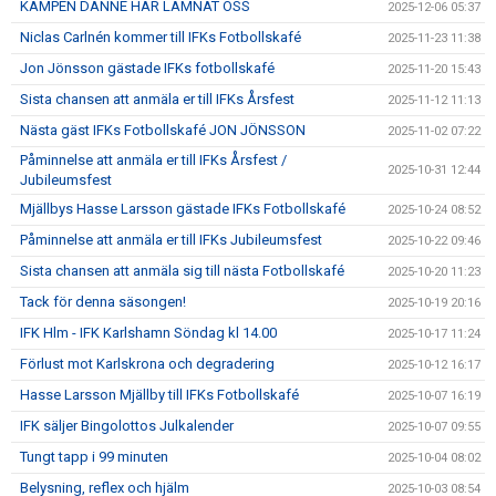
KÄMPEN DANNE HAR LÄMNAT OSS
2025-12-06 05:37
Niclas Carlnén kommer till IFKs Fotbollskafé
2025-11-23 11:38
Jon Jönsson gästade IFKs fotbollskafé
2025-11-20 15:43
Sista chansen att anmäla er till IFKs Årsfest
2025-11-12 11:13
Nästa gäst IFKs Fotbollskafé JON JÖNSSON
2025-11-02 07:22
Påminnelse att anmäla er till IFKs Årsfest /
2025-10-31 12:44
Jubileumsfest
Mjällbys Hasse Larsson gästade IFKs Fotbollskafé
2025-10-24 08:52
Påminnelse att anmäla er till IFKs Jubileumsfest
2025-10-22 09:46
Sista chansen att anmäla sig till nästa Fotbollskafé
2025-10-20 11:23
Tack för denna säsongen!
2025-10-19 20:16
IFK Hlm - IFK Karlshamn Söndag kl 14.00
2025-10-17 11:24
Förlust mot Karlskrona och degradering
2025-10-12 16:17
Hasse Larsson Mjällby till IFKs Fotbollskafé
2025-10-07 16:19
IFK säljer Bingolottos Julkalender
2025-10-07 09:55
Tungt tapp i 99 minuten
2025-10-04 08:02
Belysning, reflex och hjälm
2025-10-03 08:54