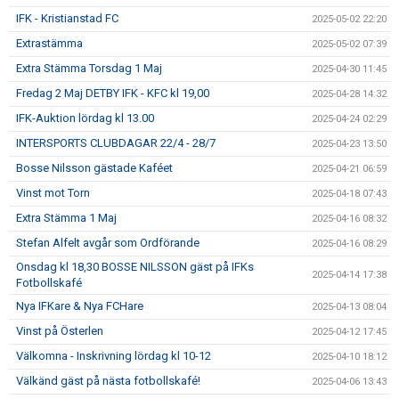
IFK - Kristianstad FC
2025-05-02 22:20
Extrastämma
2025-05-02 07:39
Extra Stämma Torsdag 1 Maj
2025-04-30 11:45
Fredag 2 Maj DETBY IFK - KFC kl 19,00
2025-04-28 14:32
IFK-Auktion lördag kl 13.00
2025-04-24 02:29
INTERSPORTS CLUBDAGAR 22/4 - 28/7
2025-04-23 13:50
Bosse Nilsson gästade Kaféet
2025-04-21 06:59
Vinst mot Torn
2025-04-18 07:43
Extra Stämma 1 Maj
2025-04-16 08:32
Stefan Alfelt avgår som Ordförande
2025-04-16 08:29
Onsdag kl 18,30 BOSSE NILSSON gäst på IFKs
2025-04-14 17:38
Fotbollskafé
Nya IFKare & Nya FCHare
2025-04-13 08:04
Vinst på Österlen
2025-04-12 17:45
Välkomna - Inskrivning lördag kl 10-12
2025-04-10 18:12
Välkänd gäst på nästa fotbollskafé!
2025-04-06 13:43