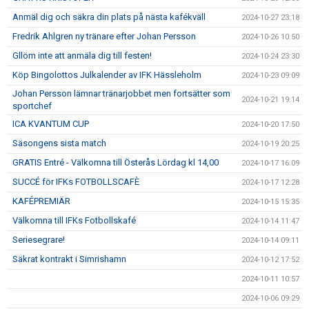
Anmäl dig och säkra din plats på nästa kafékväll
2024-10-27 23:18
Fredrik Ahlgren ny tränare efter Johan Persson
2024-10-26 10:50
Gllöm inte att anmäla dig till festen!
2024-10-24 23:30
Köp Bingolottos Julkalender av IFK Hässleholm
2024-10-23 09:09
Johan Persson lämnar tränarjobbet men fortsätter som
2024-10-21 19:14
sportchef
ICA KVANTUM CUP
2024-10-20 17:50
Säsongens sista match
2024-10-19 20:25
GRATIS Entré - Välkomna till Österås Lördag kl 14,00
2024-10-17 16:09
SUCCÉ för IFKs FOTBOLLSCAFÈ
2024-10-17 12:28
KAFÉPREMIÄR
2024-10-15 15:35
Välkomna till IFKs Fotbollskafé
2024-10-14 11:47
Seriesegrare!
2024-10-14 09:11
Säkrat kontrakt i Simrishamn
2024-10-12 17:52
2024-10-11 10:57
2024-10-06 09:29