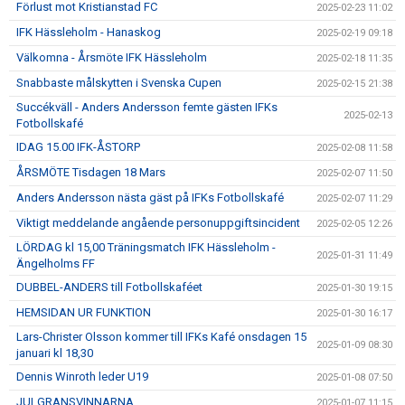
Förlust mot Kristianstad FC
2025-02-23 11:02
IFK Hässleholm - Hanaskog
2025-02-19 09:18
Välkomna - Årsmöte IFK Hässleholm
2025-02-18 11:35
Snabbaste målskytten i Svenska Cupen
2025-02-15 21:38
Succékväll - Anders Andersson femte gästen IFKs
2025-02-13
Fotbollskafé
IDAG 15.00 IFK-ÅSTORP
2025-02-08 11:58
ÅRSMÖTE Tisdagen 18 Mars
2025-02-07 11:50
Anders Andersson nästa gäst på IFKs Fotbollskafé
2025-02-07 11:29
Viktigt meddelande angående personuppgiftsincident
2025-02-05 12:26
LÖRDAG kl 15,00 Träningsmatch IFK Hässleholm -
2025-01-31 11:49
Ängelholms FF
DUBBEL-ANDERS till Fotbollskaféet
2025-01-30 19:15
HEMSIDAN UR FUNKTION
2025-01-30 16:17
Lars-Christer Olsson kommer till IFKs Kafé onsdagen 15
2025-01-09 08:30
januari kl 18,30
Dennis Winroth leder U19
2025-01-08 07:50
JULGRANSVINNARNA
2025-01-07 11:15