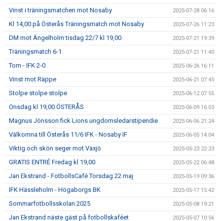
Vinst i träningsmatchen mot Nosaby
2025-07-28 06:16
Kl 14,00 på Österås Träningsmatch mot Nosaby
2025-07-26 11:23
DM mot Ängelholm tisdag 22/7 kl 19,00
2025-07-21 19:39
Träningsmatch 6-1
2025-07-21 11:40
Torn - IFK 2-0
2025-06-26 16:11
Vinst mot Räppe
2025-06-21 07:45
Stolpe stolpe stolpe
2025-06-12 07:55
Onsdag kl 19,00 ÖSTERÅS
2025-06-09 16:03
Magnus Jönsson fick Lions ungdomsledarstipendie
2025-06-06 21:24
Välkomna till Österås 11/6 IFK - Nosaby IF
2025-06-05 14:04
Viktig och skön seger mot Växjö
2025-05-23 22:23
GRATIS ENTRÉ Fredag kl 19,00
2025-05-22 06:48
Jan Ekstrand - FotbollsCafé Torsdag 22 maj
2025-05-19 09:36
IFK Hässleholm - Högaborgs BK
2025-05-17 15:42
Sommarfotbollsskolan 2025
2025-05-08 19:21
Jan Ekstrand näste gäst på fotbollskaféet
2025-05-07 10:56