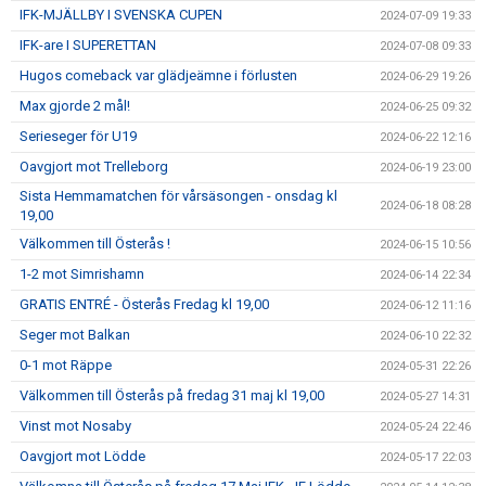
IFK-MJÄLLBY I SVENSKA CUPEN
2024-07-09 19:33
IFK-are I SUPERETTAN
2024-07-08 09:33
Hugos comeback var glädjeämne i förlusten
2024-06-29 19:26
Max gjorde 2 mål!
2024-06-25 09:32
Serieseger för U19
2024-06-22 12:16
Oavgjort mot Trelleborg
2024-06-19 23:00
Sista Hemmamatchen för vårsäsongen - onsdag kl
2024-06-18 08:28
19,00
Välkommen till Österås !
2024-06-15 10:56
1-2 mot Simrishamn
2024-06-14 22:34
GRATIS ENTRÉ - Österås Fredag kl 19,00
2024-06-12 11:16
Seger mot Balkan
2024-06-10 22:32
0-1 mot Räppe
2024-05-31 22:26
Välkommen till Österås på fredag 31 maj kl 19,00
2024-05-27 14:31
Vinst mot Nosaby
2024-05-24 22:46
Oavgjort mot Lödde
2024-05-17 22:03