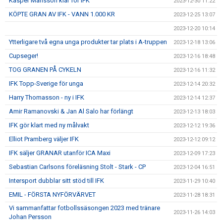
Kasper Månsson klar för IFK
2023-12-30 11:22
KÖPTE GRAN AV IFK - VANN 1.000 KR
2023-12-25 13:07
2023-12-20 10:14
Ytterligare två egna unga produkter tar plats i A-truppen
2023-12-18 13:06
Cupseger!
2023-12-16 18:48
TOG GRANEN PÅ CYKELN
2023-12-16 11:32
IFK Topp-Sverige för unga
2023-12-14 20:32
Harry Thomasson - ny i IFK
2023-12-14 12:37
Amir Ramanovski & Jan Al Salo har förlängt
2023-12-13 18:03
IFK gör klart med ny målvakt
2023-12-12 19:36
Elliot Pramberg väljer IFK
2023-12-12 09:12
IFK säljer GRANAR utanför ICA Maxi
2023-12-09 17:23
Sebastian Carlsons föreläsning Stolt - Stark - CP
2023-12-04 16:51
Intersport dubblar sitt stöd till IFK
2023-11-29 10:40
EMIL - FÖRSTA NYFÖRVÄRVET
2023-11-28 18:31
Vi sammanfattar fotbollssäsongen 2023 med tränare
2023-11-26 14:03
Johan Persson