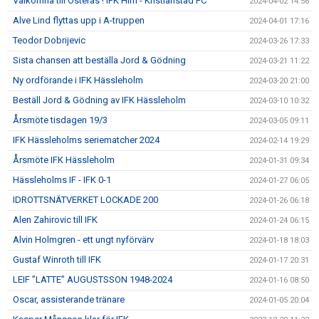
Välkomna till Österås ! IFK Hlm - Kristianstad FC
2024-04-02 14:56
Alve Lind flyttas upp i A-truppen
2024-04-01 17:16
Teodor Dobrijevic
2024-03-26 17:33
Sista chansen att beställa Jord & Gödning
2024-03-21 11:22
Ny ordförande i IFK Hässleholm
2024-03-20 21:00
Beställ Jord & Gödning av IFK Hässleholm
2024-03-10 10:32
Årsmöte tisdagen 19/3
2024-03-05 09:11
IFK Hässleholms seriematcher 2024
2024-02-14 19:29
Årsmöte IFK Hässleholm
2024-01-31 09:34
Hässleholms IF - IFK 0-1
2024-01-27 06:05
IDROTTSNÄTVERKET LOCKADE 200
2024-01-26 06:18
Alen Zahirovic till IFK
2024-01-24 06:15
Alvin Holmgren - ett ungt nyförvärv
2024-01-18 18:03
Gustaf Winroth till IFK
2024-01-17 20:31
LEIF ”LATTE” AUGUSTSSON 1948-2024
2024-01-16 08:50
Oscar, assisterande tränare
2024-01-05 20:04