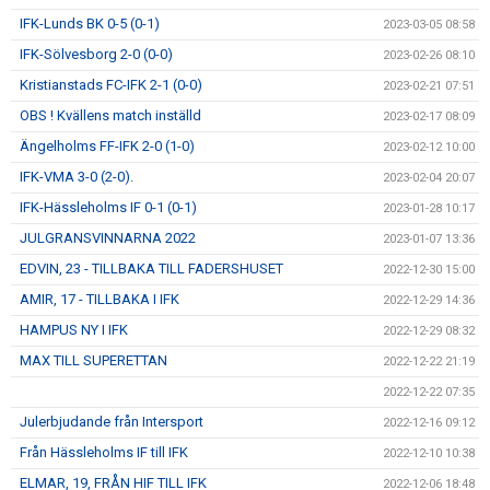
IFK-Lunds BK 0-5 (0-1)
2023-03-05 08:58
IFK-Sölvesborg 2-0 (0-0)
2023-02-26 08:10
Kristianstads FC-IFK 2-1 (0-0)
2023-02-21 07:51
OBS ! Kvällens match inställd
2023-02-17 08:09
Ängelholms FF-IFK 2-0 (1-0)
2023-02-12 10:00
IFK-VMA 3-0 (2-0).
2023-02-04 20:07
IFK-Hässleholms IF 0-1 (0-1)
2023-01-28 10:17
JULGRANSVINNARNA 2022
2023-01-07 13:36
EDVIN, 23 - TILLBAKA TILL FADERSHUSET
2022-12-30 15:00
AMIR, 17 - TILLBAKA I IFK
2022-12-29 14:36
HAMPUS NY I IFK
2022-12-29 08:32
MAX TILL SUPERETTAN
2022-12-22 21:19
2022-12-22 07:35
Julerbjudande från Intersport
2022-12-16 09:12
Från Hässleholms IF till IFK
2022-12-10 10:38
ELMAR, 19, FRÅN HIF TILL IFK
2022-12-06 18:48