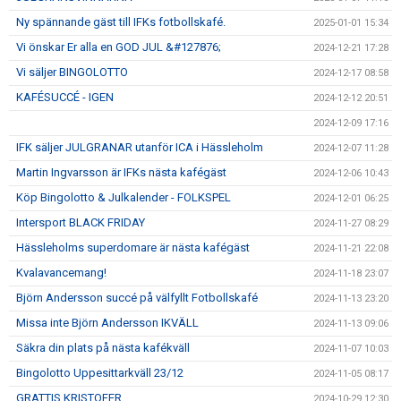
Ny spännande gäst till IFKs fotbollskafé.
2025-01-01 15:34
Vi önskar Er alla en GOD JUL &#127876;
2024-12-21 17:28
Vi säljer BINGOLOTTO
2024-12-17 08:58
KAFÉSUCCÉ - IGEN
2024-12-12 20:51
2024-12-09 17:16
IFK säljer JULGRANAR utanför ICA i Hässleholm
2024-12-07 11:28
Martin Ingvarsson är IFKs nästa kafégäst
2024-12-06 10:43
Köp Bingolotto & Julkalender - FOLKSPEL
2024-12-01 06:25
Intersport BLACK FRIDAY
2024-11-27 08:29
Hässleholms superdomare är nästa kafégäst
2024-11-21 22:08
Kvalavancemang!
2024-11-18 23:07
Björn Andersson succé på välfyllt Fotbollskafé
2024-11-13 23:20
Missa inte Björn Andersson IKVÄLL
2024-11-13 09:06
Säkra din plats på nästa kafékväll
2024-11-07 10:03
Bingolotto Uppesittarkväll 23/12
2024-11-05 08:17
GRATTIS KRISTOFER
2024-10-29 12:30