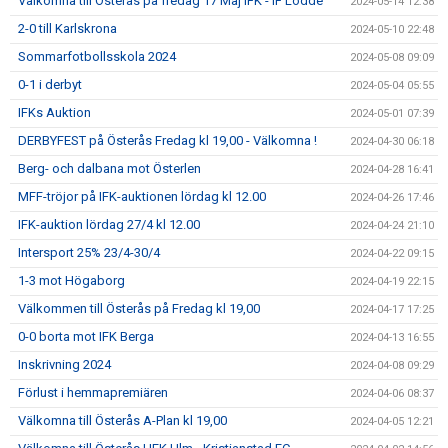
Välkomna till Österås på fredag 17 Maj IFK - IF Lödde
2024-05-14 12:38
2-0 till Karlskrona
2024-05-10 22:48
Sommarfotbollsskola 2024
2024-05-08 09:09
0-1 i derbyt
2024-05-04 05:55
IFKs Auktion
2024-05-01 07:39
DERBYFEST på Österås Fredag kl 19,00 - Välkomna !
2024-04-30 06:18
Berg- och dalbana mot Österlen
2024-04-28 16:41
MFF-tröjor på IFK-auktionen lördag kl 12.00
2024-04-26 17:46
IFK-auktion lördag 27/4 kl 12.00
2024-04-24 21:10
Intersport 25% 23/4-30/4
2024-04-22 09:15
1-3 mot Högaborg
2024-04-19 22:15
Välkommen till Österås på Fredag kl 19,00
2024-04-17 17:25
0-0 borta mot IFK Berga
2024-04-13 16:55
Inskrivning 2024
2024-04-08 09:29
Förlust i hemmapremiären
2024-04-06 08:37
Välkomna till Österås A-Plan kl 19,00
2024-04-05 12:21