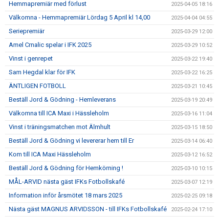
Hemmapremiär med förlust
2025-04-05 18:16
Välkomna - Hemmapremiär Lördag 5 April kl 14,00
2025-04-04 04:55
Seriepremiär
2025-03-29 12:00
Amel Crnalic spelar i IFK 2025
2025-03-29 10:52
Vinst i genrepet
2025-03-22 19:40
Sam Hegdal klar för IFK
2025-03-22 16:25
ÄNTLIGEN FOTBOLL
2025-03-21 10:45
Beställ Jord & Gödning - Hemleverans
2025-03-19 20:49
Välkomna till ICA Maxi i Hässleholm
2025-03-16 11:04
Vinst i träningsmatchen mot Älmhult
2025-03-15 18:50
Beställ Jord & Gödning vi levererar hem till Er
2025-03-14 06:40
Kom till ICA Maxi Hässleholm
2025-03-12 16:52
Beställ Jord & Gödning för Hemkörning !
2025-03-10 10:15
MÅL-ARVID nästa gäst IFKs Fotbollskafé
2025-03-07 12:19
Information inför årsmötet 18 mars 2025
2025-02-25 09:18
Nästa gäst MAGNUS ARVIDSSON - till IFKs Fotbollskafé
2025-02-24 17:10