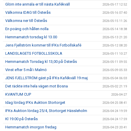
Glöm inte anmäla er till nästa Kafékväll
2026-05-17 12:52
Välkomna IDAG till Österås
2026-05-16 07:40
Välkomna ner till Österås
2026-05-15 11:26
En poäng och hållen nolla
2026-05-14 18:38
Hemmamatch torsdag kl 13.00
2026-05-13 21:20
Jens Fjellström kommer till IFKs Fotbollskafé
2026-05-12 08:20
LANDSLAGETS FOTBOLLSSKOLA
2026-05-11 10:27
Hemmamatch Torsdag kl 13,00 på Österås
2026-05-11 09:55
Vinst efter 5 mål i Malmö
2026-05-09 05:33
JENS FJELLSTRÖM gäst på IFKs Kafékväll 19 maj
2026-05-04 06:03
Det räckte inte hela vägen mot Bosna
2026-05-02 21:19
KVANTUM CUP
2026-04-27
Idag lördag IFKs Auktion Stortorget
2026-04-25 08:41
IFKs Auktion lördag 25/4, Stortorget Hässleholm
2026-04-24 19:59
Kl 19.00 på Österås
2026-04-24 17:59
Hemmamatch imorgon fredag
2026-04-23 20:41