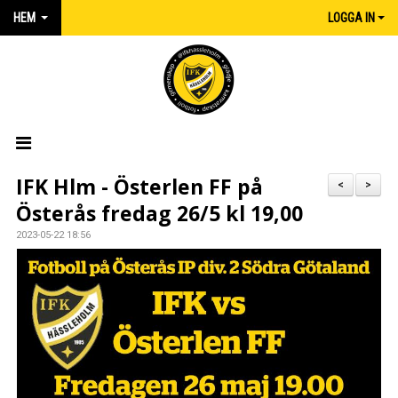
HEM
LOGGA IN
HEM
IFK Hlm - Österlen FF på
<
>
Österås fredag 26/5 kl 19,00
NYHETER
2023-05-22 18:56
MATCHER
KALENDER
IFK:AREN
KLUBBSHOP INTERSPORT