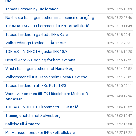
Dig
Tomas Persson ny Ordförande
2026-03-25 15:39
Näst sista träningsmatchen innan serien drar igång
2026-03-22 05:46
THOMAS RAVELLI kommer till IFKs Fotbollskafé
2026-03-19 11:49
Tobias Linderoth gästade IFKs Kafé
2026-03-18 22:41
Valberednings förslag till Årsmötet
2026-03-17 23:31
TOBIAS LINDEROTH gästar IFK 18/3
2026-03-16 14:25
Beställ Jord & Gödning för hemleverans
2026-03-16 12:21
Vinst i träningsmatchen mot Hanaskog
2026-03-14 20:52
Välkommen till IFK Hässleholm Erwan Devriese
2026-03-11 20:01
Tobias Linderoth till IFKs Kafé 18/3
2026-03-10 09:11
Varmt välkommen till IFK Hässleholm Michael B
2026-03-08 19:26
Andersen
TOBIAS LINDEROTH kommer till IFKs Kafé
2026-03-04 10:32
Träningsmatch mot Sölvesborg
2026-03-02 12:47
Kallelse till Årsmöte
2026-02-27 16:38
Pär Hansson besökte IFKs Fotbollskafé
2026-02-27 16:22