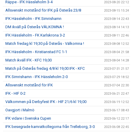
Räppe - IFK Hässleholm 3-4
2023-08-20 22:12
Allsvenskt motstånd för IFK på Österås 23/8
2023-08-15 15:24
IFK Hässleholm - IFK Simrishamn
2023-08-14 22:43
DM ikväll på Österås VÄLKOMNA !
2023-08-14 14:13
IFK Hässleholm - FK Karlskrona 3-2
2023-08-11 22:46
Match fredag kl 19,30 på Österås - Välkomna !
2023-08-08 12:52
IFK Hässleholm - Kristianstad FC 1-1
2023-08-04 21:58
Match ikväll IFK - KFC 19,00
2023-08-04 14:28
Match på Österås fredag 4/8 kl 19,00 IFK - KFC
2023-07-31 21:57
IFK Simrishamn - IFK Hässleholm 2-0
2023-07-29 18:52
Allsvenskt motstånd för IFK
2023-07-04 22:30
IFK - HIF 0-2
2023-06-21 22:47
Välkommen på Derbyfest IFK - HIF 21/6 kl 19,00
2023-06-19 12:52
Oavgjort i Malmö
2023-06-17 08:43
IFK vidare i Svenska Cupen
2023-06-12 22:17
IFK besegrade kamratkollegorna från Trelleborg, 3-0
2023-06-08 22:45