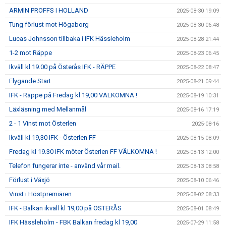
ARMIN PROFFS I HOLLAND
2025-08-30 19:09
Tung förlust mot Högaborg
2025-08-30 06:48
Lucas Johnsson tillbaka i IFK Hässleholm
2025-08-28 21:44
1-2 mot Räppe
2025-08-23 06:45
Ikväll kl 19.00 på Österås IFK - RÄPPE
2025-08-22 08:47
Flygande Start
2025-08-21 09:44
IFK - Räppe på Fredag kl 19,00 VÄLKOMNA !
2025-08-19 10:31
Läxläsning med Mellanmål
2025-08-16 17:19
2 - 1 Vinst mot Österlen
2025-08-16
Ikväll kl 19,30 IFK - Österlen FF
2025-08-15 08:09
Fredag kl 19.30 IFK möter Österlen FF VÄLKOMNA !
2025-08-13 12:00
Telefon fungerar inte - använd vår mail.
2025-08-13 08:58
Förlust i Växjö
2025-08-10 06:46
Vinst i Höstpremiären
2025-08-02 08:33
IFK - Balkan ikväll kl 19,00 på ÖSTERÅS
2025-08-01 08:49
IFK Hässleholm - FBK Balkan fredag kl 19,00
2025-07-29 11:58