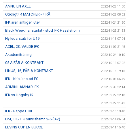
ÄNNU EN AXEL
2022-11-28 11:00
Otroligt ! 4 MATCHER - 4 RÄTT
2022-11-28 08:02
IFK:aren äntligen ute !
2022-11-24 21:30
Black Week har startat - stöd IFK Hässleholm
2022-11-23 21:33
Ny ledarstab för U19
2022-11-15 07:04
AXEL, 23, VALDE IFK
2022-11-07 21:45
Akademiträning
2022-10-24 10:10
05:A FÅR A-KONTRAKT
2022-10-19 07:22
LINUS, 16, FÅR A-KONTRAKT
2022-10-13 19:15
IFK - Kristianstad FC
2022-10-06 06:49
ARMIN LÄMNAR IFK
2022-09-30 22:14
IFK vs Högsby IK
2022-09-27 22:18
2022-09-22 21:41
IFK - Räppe GOIF
2022-09-15 13:40
DM, IFK- IFK Simrishamn 2-5 (0-2)
2022-09-14 06:04
LEVINS CUP EN SUCCÉ
2022-09-11 15:40