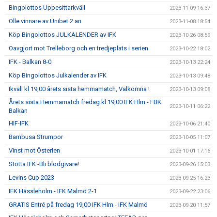
Bingolottos Uppesittarkväll
2023-11-09 16:37
Olle vinnare av Unibet 2:an
2023-11-08 18:54
Köp Bingolottos JULKALENDER av IFK
2023-10-26 08:59
Oavgjort mot Trelleborg och en tredjeplats i serien
2023-10-22 18:02
IFK - Balkan 8-0
2023-10-13 22:24
Köp Bingolottos Julkalender av IFK
2023-10-13 09:48
Ikväll kl 19,00 årets sista hemmamatch, Välkomna !
2023-10-13 09:08
Årets sista Hemmamatch fredag kl 19,00 IFK Hlm - FBK
2023-10-11 06:22
Balkan
HIF-IFK
2023-10-06 21:40
Bambusa Strumpor
2023-10-05 11:07
Vinst mot Österlen
2023-10-01 17:16
Stötta IFK -Bli blodgivare!
2023-09-26 15:03
Levins Cup 2023
2023-09-25 16:23
IFK Hässleholm - IFK Malmö 2-1
2023-09-22 23:06
GRATIS Entré på fredag 19,00 IFK Hlm - IFK Malmö
2023-09-20 11:57