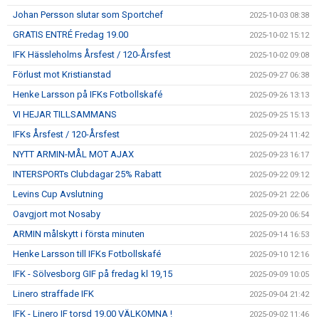
Johan Persson slutar som Sportchef
2025-10-03 08:38
GRATIS ENTRÉ Fredag 19.00
2025-10-02 15:12
IFK Hässleholms Årsfest / 120-Årsfest
2025-10-02 09:08
Förlust mot Kristianstad
2025-09-27 06:38
Henke Larsson på IFKs Fotbollskafé
2025-09-26 13:13
VI HEJAR TILLSAMMANS
2025-09-25 15:13
IFKs Årsfest / 120-Årsfest
2025-09-24 11:42
NYTT ARMIN-MÅL MOT AJAX
2025-09-23 16:17
INTERSPORTs Clubdagar 25% Rabatt
2025-09-22 09:12
Levins Cup Avslutning
2025-09-21 22:06
Oavgjort mot Nosaby
2025-09-20 06:54
ARMIN målskytt i första minuten
2025-09-14 16:53
Henke Larsson till IFKs Fotbollskafé
2025-09-10 12:16
IFK - Sölvesborg GIF på fredag kl 19,15
2025-09-09 10:05
Linero straffade IFK
2025-09-04 21:42
IFK - Linero IF torsd 19.00 VÄLKOMNA !
2025-09-02 11:46