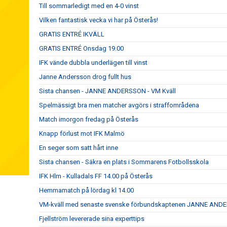
Till sommarledigt med en 4-0 vinst
Vilken fantastisk vecka vi har på Österås!
GRATIS ENTRÉ IKVÄLL
GRATIS ENTRÉ Onsdag 19.00
IFK vände dubbla underlägen till vinst
Janne Andersson drog fullt hus
Sista chansen - JANNE ANDERSSON - VM Kväll
Spelmässigt bra men matcher avgörs i straffområdena
Match imorgon fredag på Österås
Knapp förlust mot IFK Malmö
En seger som satt hårt inne
Sista chansen - Säkra en plats i Sommarens Fotbollsskola
IFK Hlm - Kulladals FF 14.00 på Österås
Hemmamatch på lördag kl 14.00
VM-kväll med senaste svenske förbundskaptenen JANNE AN
Fjellström levererade sina experttips