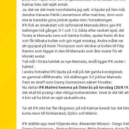
Kalmar blev det rejält smisk.
Ja, det var det mest nonchalanta jag sett, vi bjuder på fem mål,
dundrar tränaren Patrik Lennartsson efter matchen, dom som
inte är beredda göra jobbet spelar inte i fortsättningen.
IFK fick en smakstart och nyförvärvet Mamadu Moro gav IFK
ledningen två gånger, 0-1 och 1-2, båda efter vackert spel, det
första är Mamadu nere och hämtar bollen, spelar Karim Al-Asi
och får tillbaka bollen och gör inget misstag. Andra målet var
ett uppspel på Kevin Thompson som skickar ut bollen till Filip
Ranmo som lägger in den till Mamadu som åter svarar för ett
kliniskt avslut.
Två mål i första halvlek av nye Mamadu, ändå ligger IFK under i
halvtid…
I andra fortsätter IFK bjuda på mål på det gamla konstgräset,
en gammal nålfiltsmatta. Vid ställningen 5-2 jobbar Mamadu
fram en straff som Danny Gunnarsson säkert förvaltar.
Nu väntar
IFK Malmö hemma på Österås på torsdag (20/8 19.
det skall bli poäng i den viktiga bottenstriden. Visst är det lätt a
6 bör väl ha blivit en rejäl väckarklocka.
Tur att IFK inte har fler långresor, på två Kalmar-besök har det bliv
korta resor till Kristianstad, Sjöbo och Malmö.
IFK ställde upp med följande elva: Alexander Nilsson - Diego D
Danny Gunnarsson - Pontus Björnsson, Philip Begtsson, Kevin 