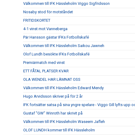
Välkommen till IFK Hässleholm Viggo Sigfridsson
Nosaby stod för motståndet
FRITIDSKORTET
4-1 vinst mot Vanneberga
Pär Hansson gästar IFKs Fotbollskafé
Välkommen till IFK Hässleholm Saikou Jawneh
Olof Lundh besökte IFKs Fotbollskafé
Premiärmatch med vinst
ETT FÅTAL PLATSER KVAR
OLA WENDEL HAR LÄMNAT OSS
Välkommen till IFK Hässleholm Edward Mendy
Hugo Arvidsson skriver på för 2 år
IFK fortsätter satsa på sina yngre spelare - Viggo Gill lyfts upp o
Gustaf ”GW” Winroth har skrivit på
Välkommen till IFK Hässleholm Waseem Jafleh
OLOF LUNDH kommer till IFK Hässleholm