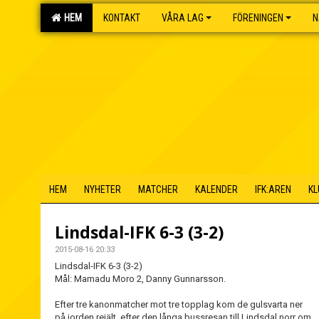
HEM
KONTAKT
VÅRA LAG
FÖRENINGEN
N
HEM
NYHETER
MATCHER
KALENDER
IFK:AREN
KL
Lindsdal-IFK 6-3 (3-2)
2015-08-16 20:33
Lindsdal-IFK 6-3 (3-2)
Mål: Mamadu Moro 2, Danny Gunnarsson.
Efter tre kanonmatcher mot tre topplag kom de gulsvarta ner
på jorden rejält, efter den långa bussresan till Lindsdal norr om