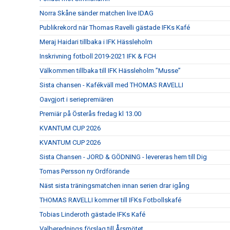
Norra Skåne sänder matchen live IDAG
Publikrekord när Thomas Ravelli gästade IFKs Kafé
Meraj Haidari tillbaka i IFK Hässleholm
Inskrivning fotboll 2019-2021 IFK & FCH
Välkommen tillbaka till IFK Hässleholm ”Musse”
Sista chansen - Kafékväll med THOMAS RAVELLI
Oavgjort i seriepremiären
Premiär på Österås fredag kl 13.00
KVANTUM CUP 2026
KVANTUM CUP 2026
Sista Chansen - JORD & GÖDNING - levereras hem till Dig
Tomas Persson ny Ordförande
Näst sista träningsmatchen innan serien drar igång
THOMAS RAVELLI kommer till IFKs Fotbollskafé
Tobias Linderoth gästade IFKs Kafé
Valberednings förslag till Årsmötet