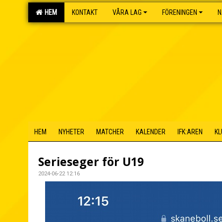
HEM
KONTAKT
VÅRA LAG
FÖRENINGEN
N
HEM
NYHETER
MATCHER
KALENDER
IFK:AREN
KL
Serieseger för U19
2024-06-22 12:16