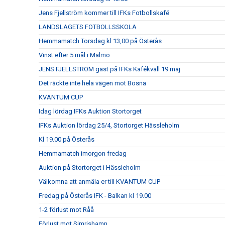
Jens Fjellström kommer till IFKs Fotbollskafé
LANDSLAGETS FOTBOLLSSKOLA
Hemmamatch Torsdag kl 13,00 på Österås
Vinst efter 5 mål i Malmö
JENS FJELLSTRÖM gäst på IFKs Kafékväll 19 maj
Det räckte inte hela vägen mot Bosna
KVANTUM CUP
Idag lördag IFKs Auktion Stortorget
IFKs Auktion lördag 25/4, Stortorget Hässleholm
Kl 19.00 på Österås
Hemmamatch imorgon fredag
Auktion på Stortorget i Hässleholm
Välkomna att anmäla er till KVANTUM CUP
Fredag på Österås IFK - Balkan kl 19.00
1-2 förlust mot Råå
Förlust mot Simrishamn