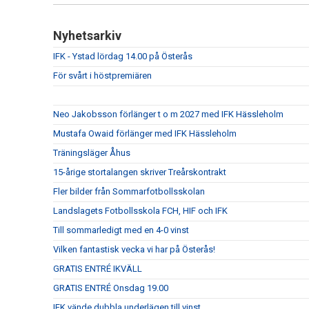
Nyhetsarkiv
IFK - Ystad lördag 14.00 på Österås
För svårt i höstpremiären
Neo Jakobsson förlänger t o m 2027 med IFK Hässleholm
Mustafa Owaid förlänger med IFK Hässleholm
Träningsläger Åhus
15-årige stortalangen skriver Treårskontrakt
Fler bilder från Sommarfotbollsskolan
Landslagets Fotbollsskola FCH, HIF och IFK
Till sommarledigt med en 4-0 vinst
Vilken fantastisk vecka vi har på Österås!
GRATIS ENTRÉ IKVÄLL
GRATIS ENTRÉ Onsdag 19.00
IFK vände dubbla underlägen till vinst