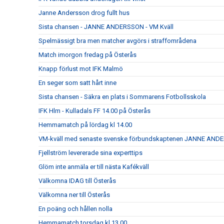
Janne Andersson drog fullt hus
Sista chansen - JANNE ANDERSSON - VM Kväll
Spelmässigt bra men matcher avgörs i straffområdena
Match imorgon fredag på Österås
Knapp förlust mot IFK Malmö
En seger som satt hårt inne
Sista chansen - Säkra en plats i Sommarens Fotbollsskola
IFK Hlm - Kulladals FF 14.00 på Österås
Hemmamatch på lördag kl 14.00
VM-kväll med senaste svenske förbundskaptenen JANNE AN
Fjellström levererade sina experttips
Glöm inte anmäla er till nästa Kafékväll
Välkomna IDAG till Österås
Välkomna ner till Österås
En poäng och hållen nolla
Hemmamatch torsdag kl 13.00