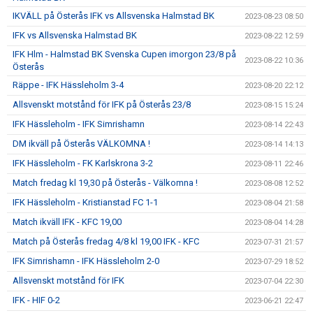
IKVÄLL på Österås IFK vs Allsvenska Halmstad BK
2023-08-23 08:50
IFK vs Allsvenska Halmstad BK
2023-08-22 12:59
IFK Hlm - Halmstad BK Svenska Cupen imorgon 23/8 på
2023-08-22 10:36
Österås
Räppe - IFK Hässleholm 3-4
2023-08-20 22:12
Allsvenskt motstånd för IFK på Österås 23/8
2023-08-15 15:24
IFK Hässleholm - IFK Simrishamn
2023-08-14 22:43
DM ikväll på Österås VÄLKOMNA !
2023-08-14 14:13
IFK Hässleholm - FK Karlskrona 3-2
2023-08-11 22:46
Match fredag kl 19,30 på Österås - Välkomna !
2023-08-08 12:52
IFK Hässleholm - Kristianstad FC 1-1
2023-08-04 21:58
Match ikväll IFK - KFC 19,00
2023-08-04 14:28
Match på Österås fredag 4/8 kl 19,00 IFK - KFC
2023-07-31 21:57
IFK Simrishamn - IFK Hässleholm 2-0
2023-07-29 18:52
Allsvenskt motstånd för IFK
2023-07-04 22:30
IFK - HIF 0-2
2023-06-21 22:47