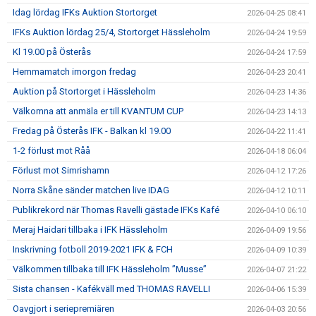
Idag lördag IFKs Auktion Stortorget
2026-04-25 08:41
IFKs Auktion lördag 25/4, Stortorget Hässleholm
2026-04-24 19:59
Kl 19.00 på Österås
2026-04-24 17:59
Hemmamatch imorgon fredag
2026-04-23 20:41
Auktion på Stortorget i Hässleholm
2026-04-23 14:36
Välkomna att anmäla er till KVANTUM CUP
2026-04-23 14:13
Fredag på Österås IFK - Balkan kl 19.00
2026-04-22 11:41
1-2 förlust mot Råå
2026-04-18 06:04
Förlust mot Simrishamn
2026-04-12 17:26
Norra Skåne sänder matchen live IDAG
2026-04-12 10:11
Publikrekord när Thomas Ravelli gästade IFKs Kafé
2026-04-10 06:10
Meraj Haidari tillbaka i IFK Hässleholm
2026-04-09 19:56
Inskrivning fotboll 2019-2021 IFK & FCH
2026-04-09 10:39
Välkommen tillbaka till IFK Hässleholm ”Musse”
2026-04-07 21:22
Sista chansen - Kafékväll med THOMAS RAVELLI
2026-04-06 15:39
Oavgjort i seriepremiären
2026-04-03 20:56