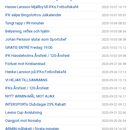
Hasse Larsson Mjällby till IFKs Fotbollskafé
2025-10-07 16:19
IFK säljer Bingolottos Julkalender
2025-10-07 09:55
Tungt tapp i 99 minuten
2025-10-04 08:02
Belysning, reflex och hjälm
2025-10-03 08:54
Johan Persson slutar som Sportchef
2025-10-03 08:38
GRATIS ENTRÉ Fredag 19.00
2025-10-02 15:12
IFK Hässleholms Årsfest / 120-Årsfest
2025-10-02 09:08
Förlust mot Kristianstad
2025-09-27 06:38
Henke Larsson på IFKs Fotbollskafé
2025-09-26 13:13
VI HEJAR TILLSAMMANS
2025-09-25 15:13
IFKs Årsfest / 120-Årsfest
2025-09-24 11:42
NYTT ARMIN-MÅL MOT AJAX
2025-09-23 16:17
INTERSPORTs Clubdagar 25% Rabatt
2025-09-22 09:12
Levins Cup Avslutning
2025-09-21 22:06
Oavgjort mot Nosaby
2025-09-20 06:54
ARMIN målskytt i första minuten
2025-09-14 16:53