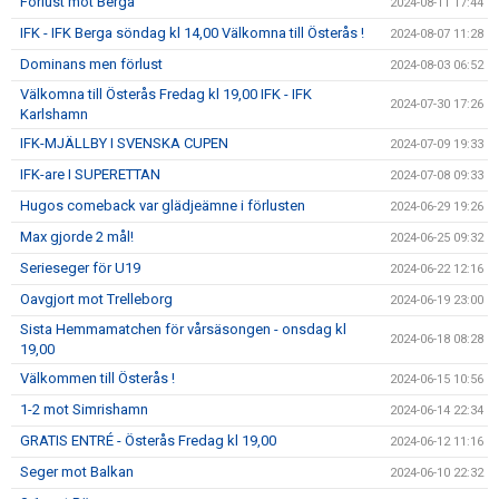
Förlust mot Berga
2024-08-11 17:44
IFK - IFK Berga söndag kl 14,00 Välkomna till Österås !
2024-08-07 11:28
Dominans men förlust
2024-08-03 06:52
Välkomna till Österås Fredag kl 19,00 IFK - IFK
2024-07-30 17:26
Karlshamn
IFK-MJÄLLBY I SVENSKA CUPEN
2024-07-09 19:33
IFK-are I SUPERETTAN
2024-07-08 09:33
Hugos comeback var glädjeämne i förlusten
2024-06-29 19:26
Max gjorde 2 mål!
2024-06-25 09:32
Serieseger för U19
2024-06-22 12:16
Oavgjort mot Trelleborg
2024-06-19 23:00
Sista Hemmamatchen för vårsäsongen - onsdag kl
2024-06-18 08:28
19,00
Välkommen till Österås !
2024-06-15 10:56
1-2 mot Simrishamn
2024-06-14 22:34
GRATIS ENTRÉ - Österås Fredag kl 19,00
2024-06-12 11:16
Seger mot Balkan
2024-06-10 22:32