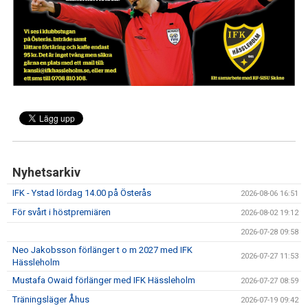
IFK GER TILLBAKA
50/50 LOTTERIET
IFK TIPSET 2026
VM-TIPSET 2026
Nyhetsarkiv
IFK - Ystad lördag 14.00 på Österås
2026-08-06 16:51
För svårt i höstpremiären
2026-08-02 19:12
2026-07-28 09:58
Neo Jakobsson förlänger t o m 2027 med IFK
2026-07-27 11:53
Hässleholm
Mustafa Owaid förlänger med IFK Hässleholm
2026-07-27 08:59
Träningsläger Åhus
2026-07-19 09:42