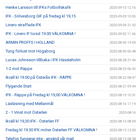
Henke Larsson till IFKs Fotbollskafé
2025-09-10 12:16
IFK - Sölvesborg GIF på fredag kl 19,15
2025-09-09 10:05
Linero straffade IFK
2025-09-04 21:42
IFK - Linero IF torsd 19.00 VÄLKOMNA !
2025-09-02 11:46
ARMIN PROFFS I HOLLAND
2025-08-30 19:09
Tung förlust mot Högaborg
2025-08-30 06:48
Lucas Johnsson tillbaka i IFK Hässleholm
2025-08-28 21:44
1-2 mot Räppe
2025-08-23 06:45
Ikväll kl 19.00 på Österås IFK - RÄPPE
2025-08-22 08:47
Flygande Start
2025-08-21 09:44
IFK - Räppe på Fredag kl 19,00 VÄLKOMNA !
2025-08-19 10:31
Läxläsning med Mellanmål
2025-08-16 17:19
2 - 1 Vinst mot Österlen
2025-08-16
Ikväll kl 19,30 IFK - Österlen FF
2025-08-15 08:09
Fredag kl 19.30 IFK möter Österlen FF VÄLKOMNA !
2025-08-13 12:00
Telefon fungerar inte - använd vår mail.
2025-08-13 08:58