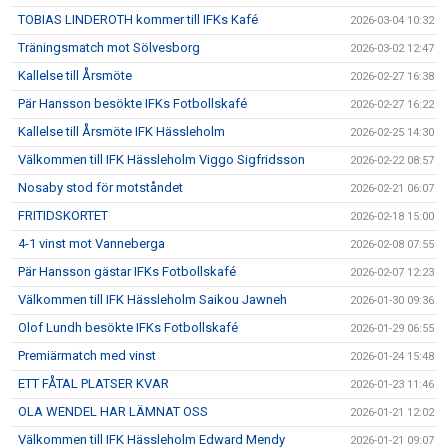
TOBIAS LINDEROTH kommer till IFKs Kafé
2026-03-04 10:32
Träningsmatch mot Sölvesborg
2026-03-02 12:47
Kallelse till Årsmöte
2026-02-27 16:38
Pär Hansson besökte IFKs Fotbollskafé
2026-02-27 16:22
Kallelse till Årsmöte IFK Hässleholm
2026-02-25 14:30
Välkommen till IFK Hässleholm Viggo Sigfridsson
2026-02-22 08:57
Nosaby stod för motståndet
2026-02-21 06:07
FRITIDSKORTET
2026-02-18 15:00
4-1 vinst mot Vanneberga
2026-02-08 07:55
Pär Hansson gästar IFKs Fotbollskafé
2026-02-07 12:23
Välkommen till IFK Hässleholm Saikou Jawneh
2026-01-30 09:36
Olof Lundh besökte IFKs Fotbollskafé
2026-01-29 06:55
Premiärmatch med vinst
2026-01-24 15:48
ETT FÅTAL PLATSER KVAR
2026-01-23 11:46
OLA WENDEL HAR LÄMNAT OSS
2026-01-21 12:02
Välkommen till IFK Hässleholm Edward Mendy
2026-01-21 09:07