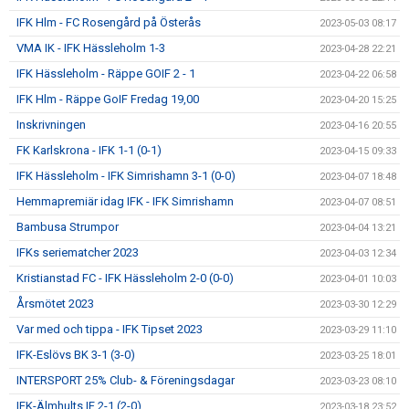
IFK Hlm - FC Rosengård på Österås
2023-05-03 08:17
VMA IK - IFK Hässleholm 1-3
2023-04-28 22:21
IFK Hässleholm - Räppe GOIF 2 - 1
2023-04-22 06:58
IFK Hlm - Räppe GoIF Fredag 19,00
2023-04-20 15:25
Inskrivningen
2023-04-16 20:55
FK Karlskrona - IFK 1-1 (0-1)
2023-04-15 09:33
IFK Hässleholm - IFK Simrishamn 3-1 (0-0)
2023-04-07 18:48
Hemmapremiär idag IFK - IFK Simrishamn
2023-04-07 08:51
Bambusa Strumpor
2023-04-04 13:21
IFKs seriematcher 2023
2023-04-03 12:34
Kristianstad FC - IFK Hässleholm 2-0 (0-0)
2023-04-01 10:03
Årsmötet 2023
2023-03-30 12:29
Var med och tippa - IFK Tipset 2023
2023-03-29 11:10
IFK-Eslövs BK 3-1 (3-0)
2023-03-25 18:01
INTERSPORT 25% Club- & Föreningsdagar
2023-03-23 08:10
IFK-Älmhults IF 2-1 (2-0)
2023-03-18 23:52