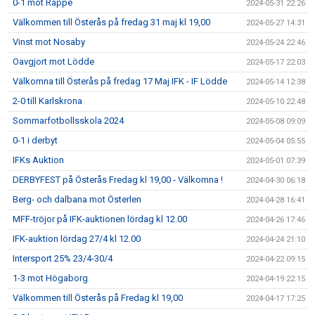
0-1 mot Räppe
2024-05-31 22:26
Välkommen till Österås på fredag 31 maj kl 19,00
2024-05-27 14:31
Vinst mot Nosaby
2024-05-24 22:46
Oavgjort mot Lödde
2024-05-17 22:03
Välkomna till Österås på fredag 17 Maj IFK - IF Lödde
2024-05-14 12:38
2-0 till Karlskrona
2024-05-10 22:48
Sommarfotbollsskola 2024
2024-05-08 09:09
0-1 i derbyt
2024-05-04 05:55
IFKs Auktion
2024-05-01 07:39
DERBYFEST på Österås Fredag kl 19,00 - Välkomna !
2024-04-30 06:18
Berg- och dalbana mot Österlen
2024-04-28 16:41
MFF-tröjor på IFK-auktionen lördag kl 12.00
2024-04-26 17:46
IFK-auktion lördag 27/4 kl 12.00
2024-04-24 21:10
Intersport 25% 23/4-30/4
2024-04-22 09:15
1-3 mot Högaborg
2024-04-19 22:15
Välkommen till Österås på Fredag kl 19,00
2024-04-17 17:25