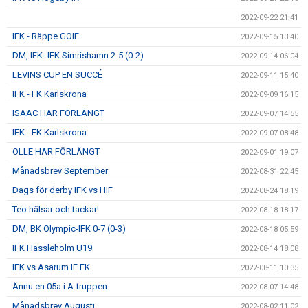
2022-09-22 21:41
IFK - Räppe GOIF
2022-09-15 13:40
DM, IFK- IFK Simrishamn 2-5 (0-2)
2022-09-14 06:04
LEVINS CUP EN SUCCÉ
2022-09-11 15:40
IFK - FK Karlskrona
2022-09-09 16:15
ISAAC HAR FÖRLÄNGT
2022-09-07 14:55
IFK - FK Karlskrona
2022-09-07 08:48
OLLE HAR FÖRLÄNGT
2022-09-01 19:07
Månadsbrev September
2022-08-31 22:45
Dags för derby IFK vs HIF
2022-08-24 18:19
Teo hälsar och tackar!
2022-08-18 18:17
DM, BK Olympic-IFK 0-7 (0-3)
2022-08-18 05:59
IFK Hässleholm U19
2022-08-14 18:08
IFK vs Asarum IF FK
2022-08-11 10:35
Ännu en 05a i A-truppen
2022-08-07 14:48
Månadsbrev Augusti
2022-08-02 11:02