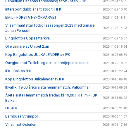
Sebastian Carlsons föreläsning Stolt - Stark - CP
2023-12-04 16:51
Intersport dubblar sitt stöd till IFK
2023-11-29 10:40
EMIL - FÖRSTA NYFÖRVÄRVET
2023-11-28 18:31
Vi sammanfattar fotbollssäsongen 2023 med tränare
2023-11-26 14:03
Johan Persson
Bingolottos Uppesittarkväll
2023-11-09 16:37
Olle vinnare av Unibet 2:an
2023-11-08 18:54
Köp Bingolottos JULKALENDER av IFK
2023-10-26 08:59
Oavgjort mot Trelleborg och en tredjeplats i serien
2023-10-22 18:02
IFK - Balkan 8-0
2023-10-13 22:24
Köp Bingolottos Julkalender av IFK
2023-10-13 09:48
Ikväll kl 19,00 årets sista hemmamatch, Välkomna !
2023-10-13 09:08
Årets sista Hemmamatch fredag kl 19,00 IFK Hlm - FBK
2023-10-11 06:22
Balkan
HIF-IFK
2023-10-06 21:40
Bambusa Strumpor
2023-10-05 11:07
Vinst mot Österlen
2023-10-01 17:16