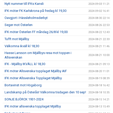
Nytt nummer till IFKs Kansli
2024-09-03 11:21
IFK möter FK Karlskrona på fredag kl 19,30
2024-09-02 16:41
Oavgjort i Hässleholmsderbyt
2024-08-30 22:14
Seger mot Österlen
2024-08-26 22:53
IFK möter Österlen FF måndag 26/8 kl 19,00
2024-08-22 12:43
Tufft mot Mjällby
2024-08-21 22:33
Välkomna ikväll kl 18,30
2024-08-21 11:46
Hasse Larsson om Mjällbys resa mot toppen i
2024-08-21 10:00
Allsvenskan
IFK - Mjällby IKVÄLL kl 18,30
2024-08-21 09:13
IFK möter Allsvenska topplaget Mjällby AIF
2024-08-20 11:01
IFK möter Allsvenska Topplaget Mjällby
2024-08-19 08:39
Bortavinst mot Högaborg
2024-08-18 16:42
Landskamp på Österås! Välkomna tisdagen den 10 sep!
2024-08-18 10:35
SONJE BJÖRCK 1931-2024
2024-08-15 14:21
IFK möter allsvenska topplaget Mjällby
2024-08-13 15:49