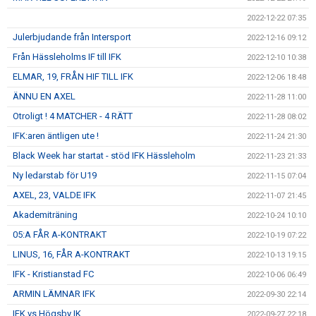
2022-12-22 07:35
Julerbjudande från Intersport
2022-12-16 09:12
Från Hässleholms IF till IFK
2022-12-10 10:38
ELMAR, 19, FRÅN HIF TILL IFK
2022-12-06 18:48
ÄNNU EN AXEL
2022-11-28 11:00
Otroligt ! 4 MATCHER - 4 RÄTT
2022-11-28 08:02
IFK:aren äntligen ute !
2022-11-24 21:30
Black Week har startat - stöd IFK Hässleholm
2022-11-23 21:33
Ny ledarstab för U19
2022-11-15 07:04
AXEL, 23, VALDE IFK
2022-11-07 21:45
Akademiträning
2022-10-24 10:10
05:A FÅR A-KONTRAKT
2022-10-19 07:22
LINUS, 16, FÅR A-KONTRAKT
2022-10-13 19:15
IFK - Kristianstad FC
2022-10-06 06:49
ARMIN LÄMNAR IFK
2022-09-30 22:14
IFK vs Högsby IK
2022-09-27 22:18