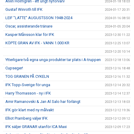
Alvin Holmgren - ett ungt nyförvärv
2024-01-18 18:03
Gustaf Winroth till IFK
2024-01-17 20:31
LEIF ”LATTE” AUGUSTSSON 1948-2024
2024-01-16 08:50
Oscar, assisterande tränare
2024-01-05 20:04
Kasper Månsson klar för IFK
2023-12-30 11:22
KÖPTE GRAN AV IFK - VANN 1.000 KR
2023-12-25 13:07
2023-12-20 10:14
Ytterligare två egna unga produkter tar plats i A-truppen
2023-12-18 13:06
Cupseger!
2023-12-16 18:48
TOG GRANEN PÅ CYKELN
2023-12-16 11:32
IFK Topp-Sverige för unga
2023-12-14 20:32
Harry Thomasson - ny i IFK
2023-12-14 12:37
Amir Ramanovski & Jan Al Salo har förlängt
2023-12-13 18:03
IFK gör klart med ny målvakt
2023-12-12 19:36
Elliot Pramberg väljer IFK
2023-12-12 09:12
IFK säljer GRANAR utanför ICA Maxi
2023-12-09 17:23