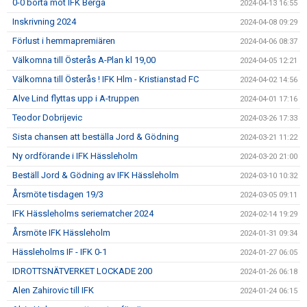
0-0 borta mot IFK Berga
2024-04-13 16:55
Inskrivning 2024
2024-04-08 09:29
Förlust i hemmapremiären
2024-04-06 08:37
Välkomna till Österås A-Plan kl 19,00
2024-04-05 12:21
Välkomna till Österås ! IFK Hlm - Kristianstad FC
2024-04-02 14:56
Alve Lind flyttas upp i A-truppen
2024-04-01 17:16
Teodor Dobrijevic
2024-03-26 17:33
Sista chansen att beställa Jord & Gödning
2024-03-21 11:22
Ny ordförande i IFK Hässleholm
2024-03-20 21:00
Beställ Jord & Gödning av IFK Hässleholm
2024-03-10 10:32
Årsmöte tisdagen 19/3
2024-03-05 09:11
IFK Hässleholms seriematcher 2024
2024-02-14 19:29
Årsmöte IFK Hässleholm
2024-01-31 09:34
Hässleholms IF - IFK 0-1
2024-01-27 06:05
IDROTTSNÄTVERKET LOCKADE 200
2024-01-26 06:18
Alen Zahirovic till IFK
2024-01-24 06:15