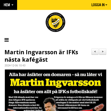
HEM
LOGGA IN
HEM
Martin Ingvarsson är IFKs
<
>
nästa kafégäst
NYHETER
2024-12-06 10:43
MATCHER
KALENDER
IFK:AREN
KLUBBSHOP INTERSPORT