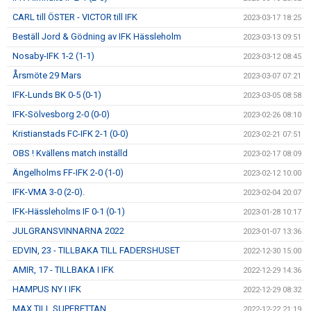
CARL till ÖSTER - VICTOR till IFK
2023-03-17 18:25
Beställ Jord & Gödning av IFK Hässleholm
2023-03-13 09:51
Nosaby-IFK 1-2 (1-1)
2023-03-12 08:45
Årsmöte 29 Mars
2023-03-07 07:21
IFK-Lunds BK 0-5 (0-1)
2023-03-05 08:58
IFK-Sölvesborg 2-0 (0-0)
2023-02-26 08:10
Kristianstads FC-IFK 2-1 (0-0)
2023-02-21 07:51
OBS ! Kvällens match inställd
2023-02-17 08:09
Ängelholms FF-IFK 2-0 (1-0)
2023-02-12 10:00
IFK-VMA 3-0 (2-0).
2023-02-04 20:07
IFK-Hässleholms IF 0-1 (0-1)
2023-01-28 10:17
JULGRANSVINNARNA 2022
2023-01-07 13:36
EDVIN, 23 - TILLBAKA TILL FADERSHUSET
2022-12-30 15:00
AMIR, 17 - TILLBAKA I IFK
2022-12-29 14:36
HAMPUS NY I IFK
2022-12-29 08:32
MAX TILL SUPERETTAN
2022-12-22 21:19