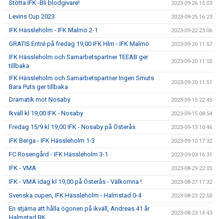
Stötta IFK -Bli blodgivare!
2023-09-26 15:03
Levins Cup 2023
2023-09-25 16:23
IFK Hässleholm - IFK Malmö 2-1
2023-09-22 23:06
GRATIS Entré på fredag 19,00 IFK Hlm - IFK Malmö
2023-09-20 11:57
IFK Hässleholm och Samarbetspartner TEEAB ger
2023-09-20 11:55
tillbaka
IFK Hässleholm och Samarbetspartner Ingen Smuts
2023-09-20 11:51
Bara Puts ger tillbaka
Dramatik mot Nosaby
2023-09-15 22:45
Ikväll kl 19,00 IFK - Nosaby
2023-09-15 08:54
Fredag 15/9 kl 19,00 IFK - Nosaby på Österås
2023-09-13 10:46
IFK Berga - IFK Hässleholm 1-3
2023-09-10 17:32
FC Rosengård - IFK Hässleholm 3-1
2023-09-03 16:31
IFK - VMA
2023-08-29 22:05
IFK - VMA idag kl 19,00 på Österås - Välkomna !
2023-08-27 17:32
Svenska cupen, IFK Hässleholm - Halmstad 0-4
2023-08-23 22:50
En stjärna att hålla ögonen på ikväll, Andreas 41 år
2023-08-23 14:43
Halmstad BK