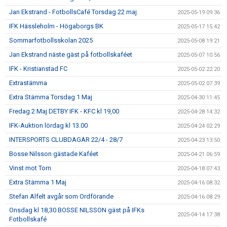
Jan Ekstrand - FotbollsCafé Torsdag 22 maj
2025-05-19 09:36
IFK Hässleholm - Högaborgs BK
2025-05-17 15:42
Sommarfotbollsskolan 2025
2025-05-08 19:21
Jan Ekstrand näste gäst på fotbollskaféet
2025-05-07 10:56
IFK - Kristianstad FC
2025-05-02 22:20
Extrastämma
2025-05-02 07:39
Extra Stämma Torsdag 1 Maj
2025-04-30 11:45
Fredag 2 Maj DETBY IFK - KFC kl 19,00
2025-04-28 14:32
IFK-Auktion lördag kl 13.00
2025-04-24 02:29
INTERSPORTS CLUBDAGAR 22/4 - 28/7
2025-04-23 13:50
Bosse Nilsson gästade Kaféet
2025-04-21 06:59
Vinst mot Torn
2025-04-18 07:43
Extra Stämma 1 Maj
2025-04-16 08:32
Stefan Alfelt avgår som Ordförande
2025-04-16 08:29
Onsdag kl 18,30 BOSSE NILSSON gäst på IFKs
2025-04-14 17:38
Fotbollskafé