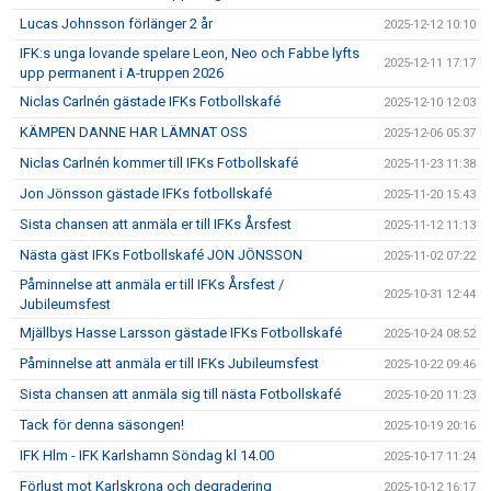
Lucas Johnsson förlänger 2 år
2025-12-12 10:10
IFK:s unga lovande spelare Leon, Neo och Fabbe lyfts
2025-12-11 17:17
upp permanent i A-truppen 2026
Niclas Carlnén gästade IFKs Fotbollskafé
2025-12-10 12:03
KÄMPEN DANNE HAR LÄMNAT OSS
2025-12-06 05:37
Niclas Carlnén kommer till IFKs Fotbollskafé
2025-11-23 11:38
Jon Jönsson gästade IFKs fotbollskafé
2025-11-20 15:43
Sista chansen att anmäla er till IFKs Årsfest
2025-11-12 11:13
Nästa gäst IFKs Fotbollskafé JON JÖNSSON
2025-11-02 07:22
Påminnelse att anmäla er till IFKs Årsfest /
2025-10-31 12:44
Jubileumsfest
Mjällbys Hasse Larsson gästade IFKs Fotbollskafé
2025-10-24 08:52
Påminnelse att anmäla er till IFKs Jubileumsfest
2025-10-22 09:46
Sista chansen att anmäla sig till nästa Fotbollskafé
2025-10-20 11:23
Tack för denna säsongen!
2025-10-19 20:16
IFK Hlm - IFK Karlshamn Söndag kl 14.00
2025-10-17 11:24
Förlust mot Karlskrona och degradering
2025-10-12 16:17