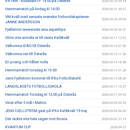
IFK Hlm - Kulladals FF 14.00 på Österås
2026-05-23 09:18
Hemmamatch på lördag kl 14.00
2026-05-21 20:57
VM-kväll med senaste svenske förbundskaptenen
2026-05-20 09:03
JANNE ANDERSSON
Fjellström levererade sina experttips
2026-05-20 04:31
Glöm inte anmäla er till nästa Kafékväll
2026-05-17 12:52
Välkomna IDAG till Österås
2026-05-16 07:40
Välkomna ner till Österås
2026-05-15 11:26
En poäng och hållen nolla
2026-05-14 18:38
Hemmamatch torsdag kl 13.00
2026-05-13 21:20
Jens Fjellström kommer till IFKs Fotbollskafé
2026-05-12 08:20
LANDSLAGETS FOTBOLLSSKOLA
2026-05-11 10:27
Hemmamatch Torsdag kl 13,00 på Österås
2026-05-11 09:55
Vinst efter 5 mål i Malmö
2026-05-09 05:33
JENS FJELLSTRÖM gäst på IFKs Kafékväll 19 maj
2026-05-04 06:03
Det räckte inte hela vägen mot Bosna
2026-05-02 21:19
KVANTUM CUP
2026-04-27