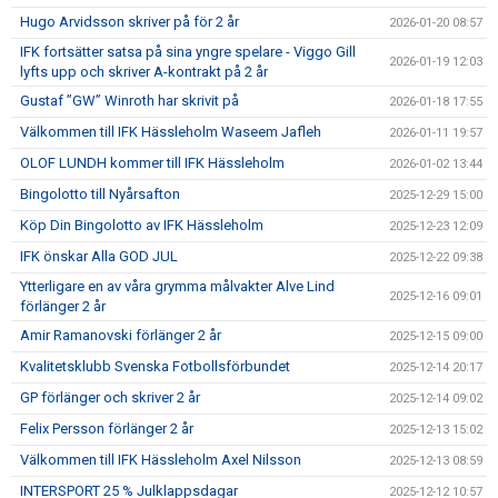
Hugo Arvidsson skriver på för 2 år
2026-01-20 08:57
IFK fortsätter satsa på sina yngre spelare - Viggo Gill
2026-01-19 12:03
lyfts upp och skriver A-kontrakt på 2 år
Gustaf ”GW” Winroth har skrivit på
2026-01-18 17:55
Välkommen till IFK Hässleholm Waseem Jafleh
2026-01-11 19:57
OLOF LUNDH kommer till IFK Hässleholm
2026-01-02 13:44
Bingolotto till Nyårsafton
2025-12-29 15:00
Köp Din Bingolotto av IFK Hässleholm
2025-12-23 12:09
IFK önskar Alla GOD JUL
2025-12-22 09:38
Ytterligare en av våra grymma målvakter Alve Lind
2025-12-16 09:01
förlänger 2 år
Amir Ramanovski förlänger 2 år
2025-12-15 09:00
Kvalitetsklubb Svenska Fotbollsförbundet
2025-12-14 20:17
GP förlänger och skriver 2 år
2025-12-14 09:02
Felix Persson förlänger 2 år
2025-12-13 15:02
Välkommen till IFK Hässleholm Axel Nilsson
2025-12-13 08:59
INTERSPORT 25 % Julklappsdagar
2025-12-12 10:57