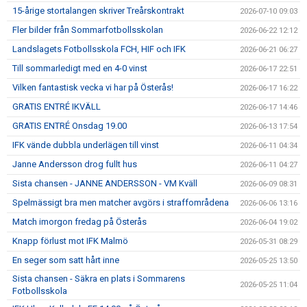
15-årige stortalangen skriver Treårskontrakt
2026-07-10 09:03
Fler bilder från Sommarfotbollsskolan
2026-06-22 12:12
Landslagets Fotbollsskola FCH, HIF och IFK
2026-06-21 06:27
Till sommarledigt med en 4-0 vinst
2026-06-17 22:51
Vilken fantastisk vecka vi har på Österås!
2026-06-17 16:22
GRATIS ENTRÉ IKVÄLL
2026-06-17 14:46
GRATIS ENTRÉ Onsdag 19.00
2026-06-13 17:54
IFK vände dubbla underlägen till vinst
2026-06-11 04:34
Janne Andersson drog fullt hus
2026-06-11 04:27
Sista chansen - JANNE ANDERSSON - VM Kväll
2026-06-09 08:31
Spelmässigt bra men matcher avgörs i straffområdena
2026-06-06 13:16
Match imorgon fredag på Österås
2026-06-04 19:02
Knapp förlust mot IFK Malmö
2026-05-31 08:29
En seger som satt hårt inne
2026-05-25 13:50
Sista chansen - Säkra en plats i Sommarens
2026-05-25 11:04
Fotbollsskola