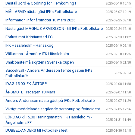
Beställ Jord & Gödning för Hemkörning !
2025-03-10 10:15
MÅL-ARVID nästa gäst IFKs Fotbollskafé
2025-03-07 12:19
Information inför årsmötet 18 mars 2025
2025-02-25 09:18
Nästa gäst MAGNUS ARVIDSSON - till IFKs Fotbollskafé
2025-02-24 17:10
Förlust mot Kristianstad FC
2025-02-23 11:02
IFK Hässleholm - Hanaskog
2025-02-19 09:18
Välkomna - Årsmöte IFK Hässleholm
2025-02-18 11:35
Snabbaste målskytten i Svenska Cupen
2025-02-15 21:38
Succékväll - Anders Andersson femte gästen IFKs
2025-02-13
Fotbollskafé
IDAG 15.00 IFK-ÅSTORP
2025-02-08 11:58
ÅRSMÖTE Tisdagen 18 Mars
2025-02-07 11:50
Anders Andersson nästa gäst på IFKs Fotbollskafé
2025-02-07 11:29
Viktigt meddelande angående personuppgiftsincident
2025-02-05 12:26
LÖRDAG kl 15,00 Träningsmatch IFK Hässleholm -
2025-01-31 11:49
Ängelholms FF
DUBBEL-ANDERS till Fotbollskaféet
2025-01-30 19:15