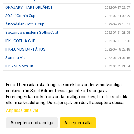
ORAJÄRVI HAR FÖRLÄNGT
2022-07-27 22:07
30 år i Gothia Cup
2022-07-24 09:59
Åttondelen Gothia Cup
2022-07-22 13:07
Sextondelsfinalen i GothiaCup!
2022-07-21 21:05
IFK I GOTHIA CUP
2022-07-21 15:50
IFK-LUNDS BK - I ÅHUS
2022-07-18 22:48
Sommarvila
2022-07-04 07:46
IFK vs Eslövs BK
2022-06-21 21:14
IFK och Fritidscamp
2022-06-17 22:24
DM, IFK- IF Lödde 2-1 (0-0)
2022-06-15 22:14
För att hemsidan ska fungera korrekt använder vi nödvändiga
cookies från SportAdmin. Dessa går inte att stänga av.
Sommarfotbollsskola
2022-06-07 08:21
Föreningen kan också använda frivilliga cookies, t.ex. för statistik
IFK vs Ariana FC
2022-06-01 22:07
eller marknadsföring. Du väljer själv om du vill acceptera dessa.
IFK vs FBK Balkan
2022-05-23 14:22
Anpassa dina val
Föreläsning om machokultur
2022-05-21 12:30
Acceptera nödvändiga
Acceptera alla
5 GULSVARTA MÅL I GRÖN TRÖJA
2022-05-17 15:01
IFK vs Nosaby IF
2022-05-10 20:47