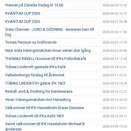
Premiär på Österås fredag kl 13.00
2026-04-02 16:02
KVANTUM CUP 2026
2026-04-02 10:37
KVANTUM CUP 2026
2026-03-27 09:38
Sista Chansen - JORD & GÖDNING - levereras hem till
2026-03-26 11:45
Dig
Tomas Persson ny Ordförande
2026-03-25 15:39
Näst sista träningsmatchen innan serien drar igång
2026-03-22 05:46
THOMAS RAVELLI kommer till IFKs Fotbollskafé
2026-03-19 11:49
Tobias Linderoth gästade IFKs Kafé
2026-03-18 22:41
Valberednings förslag till Årsmötet
2026-03-17 23:31
TOBIAS LINDEROTH gästar IFK 18/3
2026-03-16 14:25
Beställ Jord & Gödning för hemleverans
2026-03-16 12:21
Vinst i träningsmatchen mot Hanaskog
2026-03-14 20:52
Välkommen till IFK Hässleholm Erwan Devriese
2026-03-11 20:01
Tobias Linderoth till IFKs Kafé 18/3
2026-03-10 09:11
Varmt välkommen till IFK Hässleholm Michael B
2026-03-08 19:26
Andersen