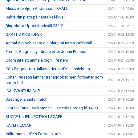
2024-11-13 23:20
Missa inte Björn Andersson IKVÄLL
2024-11-13 09:06
Säkra din plats på nästa kafékväll
2024-11-07 10:03
Bingolotto Uppesittarkväll 23/12
2024-11-05 08:17
GRATTIS KRISTOFER
2024-10-29 12:30
Anmäl dig och säkra din plats på nästa kafékväll
2024-10-27 23:18
Fredrik Ahlgren ny tränare efter Johan Persson
2024-10-26 10:50
Gllöm inte att anmäla dig till festen!
2024-10-24 23:30
Köp Bingolottos Julkalender av IFK Hässleholm
2024-10-23 09:09
Johan Persson lämnar tränarjobbet men fortsätter som
2024-10-21 19:14
sportchef
ICA KVANTUM CUP
2024-10-20 17:50
Säsongens sista match
2024-10-19 20:25
GRATIS Entré - Välkomna till Österås Lördag kl 14,00
2024-10-17 16:09
SUCCÉ för IFKs FOTBOLLSCAFÈ
2024-10-17 12:28
KAFÉPREMIÄR
2024-10-15 15:35
Välkomna till IFKs Fotbollskafé
2024-10-14 11:47