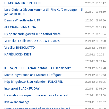
HEMSIDAN UR FUNKTION
2025-01-30 16:17
Lars-Christer Olsson kommer till IFKs Kafé onsdagen 15
2025-01-09 08:30
januari kl 18,30
Dennis Winroth leder U19
2025-01-08 07:50
JULGRANSVINNARNA
2025-01-07 11:15
Ny spännande gäst till IFKs fotbollskafé.
2025-01-01 15:34
Vi önskar Er alla en GOD JUL &#127876;
2024-12-21 17:28
Vi säljer BINGOLOTTO
2024-12-17 08:58
KAFÉSUCCÉ - IGEN
2024-12-12 20:51
2024-12-09 17:16
IFK säljer JULGRANAR utanför ICA i Hässleholm
2024-12-07 11:28
Martin Ingvarsson är IFKs nästa kafégäst
2024-12-06 10:43
Köp Bingolotto & Julkalender - FOLKSPEL
2024-12-01 06:25
Intersport BLACK FRIDAY
2024-11-27 08:29
Hässleholms superdomare är nästa kafégäst
2024-11-21 22:08
Kvalavancemang!
2024-11-18 23:07
Björn Andersson succé på välfyllt Fotbollskafé