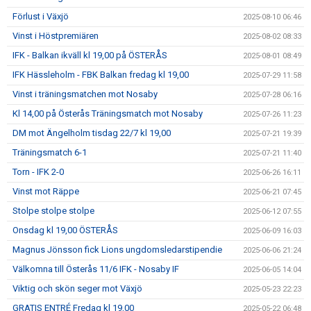
Förlust i Växjö
2025-08-10 06:46
Vinst i Höstpremiären
2025-08-02 08:33
IFK - Balkan ikväll kl 19,00 på ÖSTERÅS
2025-08-01 08:49
IFK Hässleholm - FBK Balkan fredag kl 19,00
2025-07-29 11:58
Vinst i träningsmatchen mot Nosaby
2025-07-28 06:16
Kl 14,00 på Österås Träningsmatch mot Nosaby
2025-07-26 11:23
DM mot Ängelholm tisdag 22/7 kl 19,00
2025-07-21 19:39
Träningsmatch 6-1
2025-07-21 11:40
Torn - IFK 2-0
2025-06-26 16:11
Vinst mot Räppe
2025-06-21 07:45
Stolpe stolpe stolpe
2025-06-12 07:55
Onsdag kl 19,00 ÖSTERÅS
2025-06-09 16:03
Magnus Jönsson fick Lions ungdomsledarstipendie
2025-06-06 21:24
Välkomna till Österås 11/6 IFK - Nosaby IF
2025-06-05 14:04
Viktig och skön seger mot Växjö
2025-05-23 22:23
GRATIS ENTRÉ Fredag kl 19,00
2025-05-22 06:48