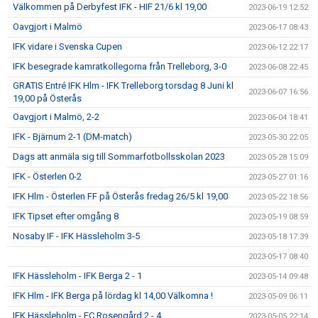
Välkommen på Derbyfest IFK - HIF 21/6 kl 19,00
2023-06-19 12:52
Oavgjort i Malmö
2023-06-17 08:43
IFK vidare i Svenska Cupen
2023-06-12 22:17
IFK besegrade kamratkollegorna från Trelleborg, 3-0
2023-06-08 22:45
GRATIS Entré IFK Hlm - IFK Trelleborg torsdag 8 Juni kl
2023-06-07 16:56
19,00 på Österås
Oavgjort i Malmö, 2-2
2023-06-04 18:41
IFK - Bjärnum 2-1 (DM-match)
2023-05-30 22:05
Dags att anmäla sig till Sommarfotbollsskolan 2023
2023-05-28 15:09
IFK - Österlen 0-2
2023-05-27 01:16
IFK Hlm - Österlen FF på Österås fredag 26/5 kl 19,00
2023-05-22 18:56
IFK Tipset efter omgång 8
2023-05-19 08:59
Nosaby IF - IFK Hässleholm 3-5
2023-05-18 17:39
2023-05-17 08:40
IFK Hässleholm - IFK Berga 2 - 1
2023-05-14 09:48
IFK Hlm - IFK Berga på lördag kl 14,00 Välkomna !
2023-05-09 06:11
IFK Hässleholm - FC Rosengård 2 - 4
2023-05-05 22:14