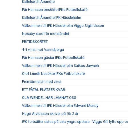
Kallelse till Årsmöte
Pär Hansson besökte IFKs Fotbollskafé
Kallelse till Årsmöte IFK Hässleholm
Välkommen till IFK Hässleholm Viggo Sigfridsson
Nosaby stod för motståndet
FRITIDSKORTET
4-1 vinst mot Vanneberga
Pär Hansson gästar IFKs Fotbollskafé
Välkommen till IFK Hässleholm Saikou Jawneh
Olof Lundh besökte IFKs Fotbollskafé
Premiärmatch med vinst
ETT FÅTAL PLATSER KVAR
OLA WENDEL HAR LÄMNAT OSS
Välkommen till IFK Hässleholm Edward Mendy
Hugo Arvidsson skriver på för 2 år
IFK fortsätter satsa på sina yngre spelare - Viggo Gill lyfts upp o