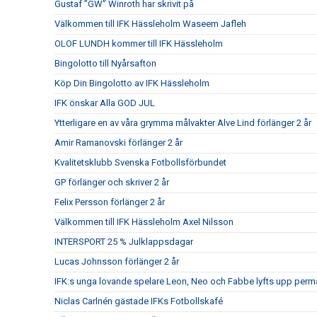
Gustaf ”GW” Winroth har skrivit på
Välkommen till IFK Hässleholm Waseem Jafleh
OLOF LUNDH kommer till IFK Hässleholm
Bingolotto till Nyårsafton
Köp Din Bingolotto av IFK Hässleholm
IFK önskar Alla GOD JUL
Ytterligare en av våra grymma målvakter Alve Lind förlänger 2 år
Amir Ramanovski förlänger 2 år
Kvalitetsklubb Svenska Fotbollsförbundet
GP förlänger och skriver 2 år
Felix Persson förlänger 2 år
Välkommen till IFK Hässleholm Axel Nilsson
INTERSPORT 25 % Julklappsdagar
Lucas Johnsson förlänger 2 år
IFK:s unga lovande spelare Leon, Neo och Fabbe lyfts upp perm
Niclas Carlnén gästade IFKs Fotbollskafé