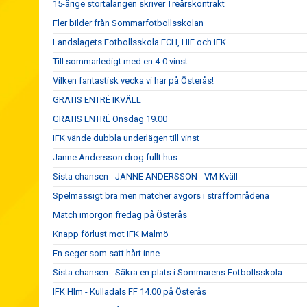
15-årige stortalangen skriver Treårskontrakt
Fler bilder från Sommarfotbollsskolan
Landslagets Fotbollsskola FCH, HIF och IFK
Till sommarledigt med en 4-0 vinst
Vilken fantastisk vecka vi har på Österås!
GRATIS ENTRÉ IKVÄLL
GRATIS ENTRÉ Onsdag 19.00
IFK vände dubbla underlägen till vinst
Janne Andersson drog fullt hus
Sista chansen - JANNE ANDERSSON - VM Kväll
Spelmässigt bra men matcher avgörs i straffområdena
Match imorgon fredag på Österås
Knapp förlust mot IFK Malmö
En seger som satt hårt inne
Sista chansen - Säkra en plats i Sommarens Fotbollsskola
IFK Hlm - Kulladals FF 14.00 på Österås