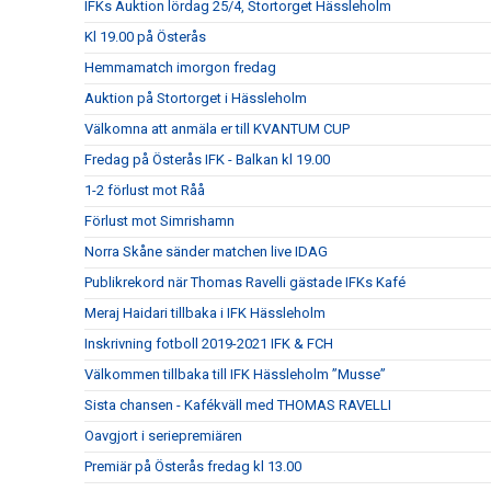
IFKs Auktion lördag 25/4, Stortorget Hässleholm
Kl 19.00 på Österås
Hemmamatch imorgon fredag
Auktion på Stortorget i Hässleholm
Välkomna att anmäla er till KVANTUM CUP
Fredag på Österås IFK - Balkan kl 19.00
1-2 förlust mot Råå
Förlust mot Simrishamn
Norra Skåne sänder matchen live IDAG
Publikrekord när Thomas Ravelli gästade IFKs Kafé
Meraj Haidari tillbaka i IFK Hässleholm
Inskrivning fotboll 2019-2021 IFK & FCH
Välkommen tillbaka till IFK Hässleholm ”Musse”
Sista chansen - Kafékväll med THOMAS RAVELLI
Oavgjort i seriepremiären
Premiär på Österås fredag kl 13.00