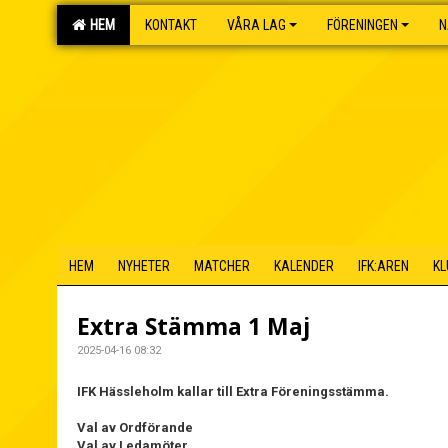
HEM
KONTAKT
VÅRA LAG
FÖRENINGEN
N
HEM
NYHETER
MATCHER
KALENDER
IFK:AREN
KL
Extra Stämma 1 Maj
2025-04-16 08:32
IFK Hässleholm kallar till Extra Föreningsstämma.
Val av Ordförande
Val av Ledamöter