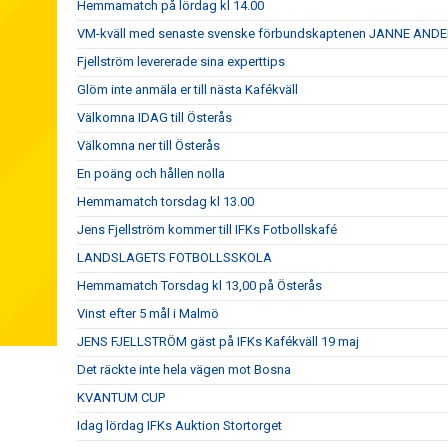
Hemmamatch på lördag kl 14.00
VM-kväll med senaste svenske förbundskaptenen JANNE AN
Fjellström levererade sina experttips
Glöm inte anmäla er till nästa Kafékväll
Välkomna IDAG till Österås
Välkomna ner till Österås
En poäng och hållen nolla
Hemmamatch torsdag kl 13.00
Jens Fjellström kommer till IFKs Fotbollskafé
LANDSLAGETS FOTBOLLSSKOLA
Hemmamatch Torsdag kl 13,00 på Österås
Vinst efter 5 mål i Malmö
JENS FJELLSTRÖM gäst på IFKs Kafékväll 19 maj
Det räckte inte hela vägen mot Bosna
KVANTUM CUP
Idag lördag IFKs Auktion Stortorget