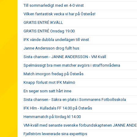
Till sommarledigt med en 4-0 vinst
Vilken fantastisk vecka vi har på Österås!
GRATIS ENTRÉ IKVÄLL
GRATIS ENTRÉ Onsdag 19.00
IFK vände dubbla underlägen till vinst
Janne Andersson drog fullt hus
Sista chansen - JANNE ANDERSSON - VM Kväll
Spelmässigt bra men matcher avgörs i straffområdena
Match imorgon fredag på Österås
Knapp förlust mot IFK Malmö
En seger som satt hårt inne
Sista chansen - Säkra en plats i Sommarens Fotbollsskola
IFK Hlm - Kulladals FF 14.00 på Österås
Hemmamatch på lördag kl 14.00
VM-kväll med senaste svenske förbundskaptenen JANNE AN
Fjellström levererade sina experttips