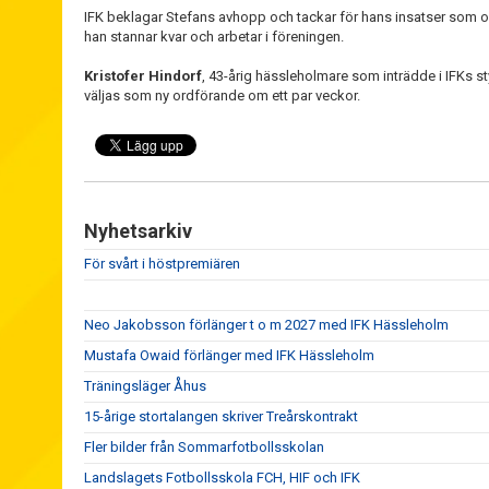
IFK beklagar Stefans avhopp och tackar för hans insatser som or
han stannar kvar och arbetar i föreningen.
Kristofer Hindorf
, 43-årig hässleholmare som inträdde i IFKs s
väljas som ny ordförande om ett par veckor.
Nyhetsarkiv
För svårt i höstpremiären
Neo Jakobsson förlänger t o m 2027 med IFK Hässleholm
Mustafa Owaid förlänger med IFK Hässleholm
Träningsläger Åhus
15-årige stortalangen skriver Treårskontrakt
Fler bilder från Sommarfotbollsskolan
Landslagets Fotbollsskola FCH, HIF och IFK