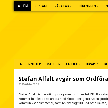
HEM
KONTAKT
VÅRA LAG
FÖRENINGEN
N
HEM
NYHETER
MATCHER
KALENDER
IFK:AREN
KL
Stefan Alfelt avgår som Ordför
2025-04-16 08:29
Stefan Alfelt lämnar sitt uppdrag som ordförande i IFK Hässleho
kommer framledes att arbeta med klubbtidningen IFKaren, prod
kommunikationsmaterial, samt rekrytering till IFKs Fotbollskafé, 