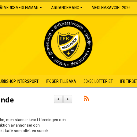
ÄTVERKSMEDLEMMAR
ARRANGEMANG
MEDLEMSAVGIFT 2026
UBBSHOP INTERSPORT
IFK GER TILLBAKA
50/50 LOTTERIET
IFK TIPSE
ande
<
>
lm, men stannar kvar i föreningen och
uktion av annonser och
ett kafé som blivit en succé.