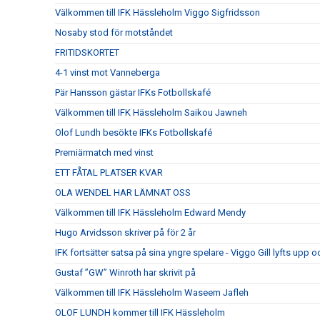
Välkommen till IFK Hässleholm Viggo Sigfridsson
Nosaby stod för motståndet
FRITIDSKORTET
4-1 vinst mot Vanneberga
Pär Hansson gästar IFKs Fotbollskafé
Välkommen till IFK Hässleholm Saikou Jawneh
Olof Lundh besökte IFKs Fotbollskafé
Premiärmatch med vinst
ETT FÅTAL PLATSER KVAR
OLA WENDEL HAR LÄMNAT OSS
Välkommen till IFK Hässleholm Edward Mendy
Hugo Arvidsson skriver på för 2 år
IFK fortsätter satsa på sina yngre spelare - Viggo Gill lyfts upp o
Gustaf ”GW” Winroth har skrivit på
Välkommen till IFK Hässleholm Waseem Jafleh
OLOF LUNDH kommer till IFK Hässleholm