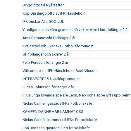
Bingolotto till Nyårsafton
Köp Din Bingolotto av IFK Hässleholm
IFK önskar Alla GOD JUL
Ytterligare en av våra grymma målvakter Alve Lind förlänger 2 år
Amir Ramanovski förlänger 2 år
Kvalitetsklubb Svenska Fotbollsförbundet
GP förlänger och skriver 2 år
Felix Persson förlänger 2 år
Välkommen till IFK Hässleholm Axel Nilsson
INTERSPORT 25 % Julklappsdagar
Lucas Johnsson förlänger 2 år
IFK:s unga lovande spelare Leon, Neo och Fabbe lyfts upp perm
Niclas Carlnén gästade IFKs Fotbollskafé
KÄMPEN DANNE HAR LÄMNAT OSS
Niclas Carlnén kommer till IFKs Fotbollskafé
Jon Jönsson gästade IFKs fotbollskafé