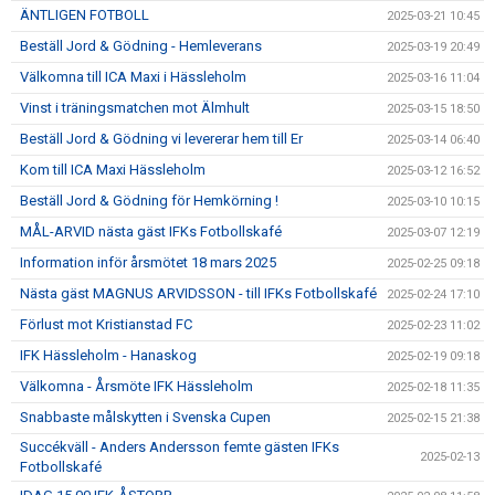
ÄNTLIGEN FOTBOLL
2025-03-21 10:45
Beställ Jord & Gödning - Hemleverans
2025-03-19 20:49
Välkomna till ICA Maxi i Hässleholm
2025-03-16 11:04
Vinst i träningsmatchen mot Älmhult
2025-03-15 18:50
Beställ Jord & Gödning vi levererar hem till Er
2025-03-14 06:40
Kom till ICA Maxi Hässleholm
2025-03-12 16:52
Beställ Jord & Gödning för Hemkörning !
2025-03-10 10:15
MÅL-ARVID nästa gäst IFKs Fotbollskafé
2025-03-07 12:19
Information inför årsmötet 18 mars 2025
2025-02-25 09:18
Nästa gäst MAGNUS ARVIDSSON - till IFKs Fotbollskafé
2025-02-24 17:10
Förlust mot Kristianstad FC
2025-02-23 11:02
IFK Hässleholm - Hanaskog
2025-02-19 09:18
Välkomna - Årsmöte IFK Hässleholm
2025-02-18 11:35
Snabbaste målskytten i Svenska Cupen
2025-02-15 21:38
Succékväll - Anders Andersson femte gästen IFKs
2025-02-13
Fotbollskafé