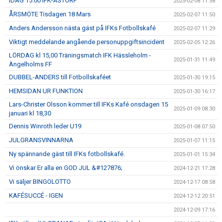
IDAG 15.00 IFK-ÅSTORP
2025-02-08 11:58
ÅRSMÖTE Tisdagen 18 Mars
2025-02-07 11:50
Anders Andersson nästa gäst på IFKs Fotbollskafé
2025-02-07 11:29
Viktigt meddelande angående personuppgiftsincident
2025-02-05 12:26
LÖRDAG kl 15,00 Träningsmatch IFK Hässleholm -
2025-01-31 11:49
Ängelholms FF
DUBBEL-ANDERS till Fotbollskaféet
2025-01-30 19:15
HEMSIDAN UR FUNKTION
2025-01-30 16:17
Lars-Christer Olsson kommer till IFKs Kafé onsdagen 15
2025-01-09 08:30
januari kl 18,30
Dennis Winroth leder U19
2025-01-08 07:50
JULGRANSVINNARNA
2025-01-07 11:15
Ny spännande gäst till IFKs fotbollskafé.
2025-01-01 15:34
Vi önskar Er alla en GOD JUL &#127876;
2024-12-21 17:28
Vi säljer BINGOLOTTO
2024-12-17 08:58
KAFÉSUCCÉ - IGEN
2024-12-12 20:51
2024-12-09 17:16