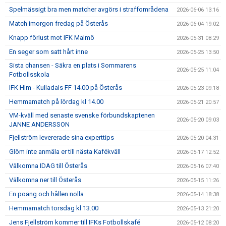
Spelmässigt bra men matcher avgörs i straffområdena
2026-06-06 13:16
Match imorgon fredag på Österås
2026-06-04 19:02
Knapp förlust mot IFK Malmö
2026-05-31 08:29
En seger som satt hårt inne
2026-05-25 13:50
Sista chansen - Säkra en plats i Sommarens
2026-05-25 11:04
Fotbollsskola
IFK Hlm - Kulladals FF 14.00 på Österås
2026-05-23 09:18
Hemmamatch på lördag kl 14.00
2026-05-21 20:57
VM-kväll med senaste svenske förbundskaptenen
2026-05-20 09:03
JANNE ANDERSSON
Fjellström levererade sina experttips
2026-05-20 04:31
Glöm inte anmäla er till nästa Kafékväll
2026-05-17 12:52
Välkomna IDAG till Österås
2026-05-16 07:40
Välkomna ner till Österås
2026-05-15 11:26
En poäng och hållen nolla
2026-05-14 18:38
Hemmamatch torsdag kl 13.00
2026-05-13 21:20
Jens Fjellström kommer till IFKs Fotbollskafé
2026-05-12 08:20