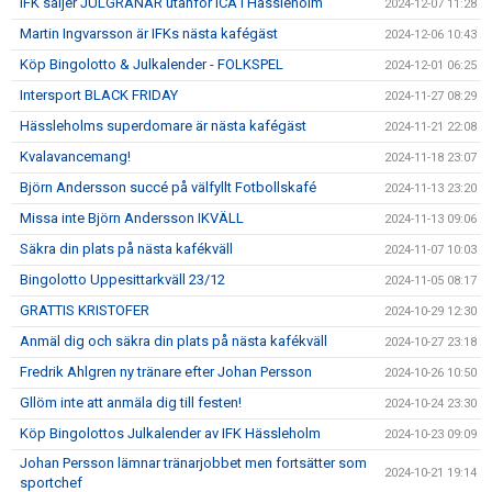
IFK säljer JULGRANAR utanför ICA i Hässleholm
2024-12-07 11:28
Martin Ingvarsson är IFKs nästa kafégäst
2024-12-06 10:43
Köp Bingolotto & Julkalender - FOLKSPEL
2024-12-01 06:25
Intersport BLACK FRIDAY
2024-11-27 08:29
Hässleholms superdomare är nästa kafégäst
2024-11-21 22:08
Kvalavancemang!
2024-11-18 23:07
Björn Andersson succé på välfyllt Fotbollskafé
2024-11-13 23:20
Missa inte Björn Andersson IKVÄLL
2024-11-13 09:06
Säkra din plats på nästa kafékväll
2024-11-07 10:03
Bingolotto Uppesittarkväll 23/12
2024-11-05 08:17
GRATTIS KRISTOFER
2024-10-29 12:30
Anmäl dig och säkra din plats på nästa kafékväll
2024-10-27 23:18
Fredrik Ahlgren ny tränare efter Johan Persson
2024-10-26 10:50
Gllöm inte att anmäla dig till festen!
2024-10-24 23:30
Köp Bingolottos Julkalender av IFK Hässleholm
2024-10-23 09:09
Johan Persson lämnar tränarjobbet men fortsätter som
2024-10-21 19:14
sportchef