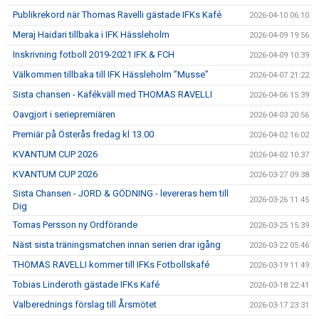
Publikrekord när Thomas Ravelli gästade IFKs Kafé
2026-04-10 06:10
Meraj Haidari tillbaka i IFK Hässleholm
2026-04-09 19:56
Inskrivning fotboll 2019-2021 IFK & FCH
2026-04-09 10:39
Välkommen tillbaka till IFK Hässleholm ”Musse”
2026-04-07 21:22
Sista chansen - Kafékväll med THOMAS RAVELLI
2026-04-06 15:39
Oavgjort i seriepremiären
2026-04-03 20:56
Premiär på Österås fredag kl 13.00
2026-04-02 16:02
KVANTUM CUP 2026
2026-04-02 10:37
KVANTUM CUP 2026
2026-03-27 09:38
Sista Chansen - JORD & GÖDNING - levereras hem till
2026-03-26 11:45
Dig
Tomas Persson ny Ordförande
2026-03-25 15:39
Näst sista träningsmatchen innan serien drar igång
2026-03-22 05:46
THOMAS RAVELLI kommer till IFKs Fotbollskafé
2026-03-19 11:49
Tobias Linderoth gästade IFKs Kafé
2026-03-18 22:41
Valberednings förslag till Årsmötet
2026-03-17 23:31