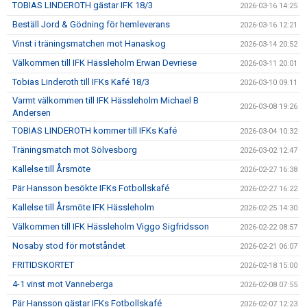
TOBIAS LINDEROTH gästar IFK 18/3
2026-03-16 14:25
Beställ Jord & Gödning för hemleverans
2026-03-16 12:21
Vinst i träningsmatchen mot Hanaskog
2026-03-14 20:52
Välkommen till IFK Hässleholm Erwan Devriese
2026-03-11 20:01
Tobias Linderoth till IFKs Kafé 18/3
2026-03-10 09:11
Varmt välkommen till IFK Hässleholm Michael B
2026-03-08 19:26
Andersen
TOBIAS LINDEROTH kommer till IFKs Kafé
2026-03-04 10:32
Träningsmatch mot Sölvesborg
2026-03-02 12:47
Kallelse till Årsmöte
2026-02-27 16:38
Pär Hansson besökte IFKs Fotbollskafé
2026-02-27 16:22
Kallelse till Årsmöte IFK Hässleholm
2026-02-25 14:30
Välkommen till IFK Hässleholm Viggo Sigfridsson
2026-02-22 08:57
Nosaby stod för motståndet
2026-02-21 06:07
FRITIDSKORTET
2026-02-18 15:00
4-1 vinst mot Vanneberga
2026-02-08 07:55
Pär Hansson gästar IFKs Fotbollskafé
2026-02-07 12:23