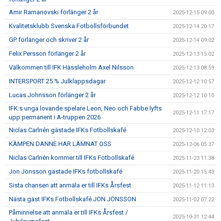
Amir Ramanovski förlänger 2 år
2025-12-15 09:00
Kvalitetsklubb Svenska Fotbollsförbundet
2025-12-14 20:17
GP förlänger och skriver 2 år
2025-12-14 09:02
Felix Persson förlänger 2 år
2025-12-13 15:02
Välkommen till IFK Hässleholm Axel Nilsson
2025-12-13 08:59
INTERSPORT 25 % Julklappsdagar
2025-12-12 10:57
Lucas Johnsson förlänger 2 år
2025-12-12 10:10
IFK:s unga lovande spelare Leon, Neo och Fabbe lyfts
2025-12-11 17:17
upp permanent i A-truppen 2026
Niclas Carlnén gästade IFKs Fotbollskafé
2025-12-10 12:03
KÄMPEN DANNE HAR LÄMNAT OSS
2025-12-06 05:37
Niclas Carlnén kommer till IFKs Fotbollskafé
2025-11-23 11:38
Jon Jönsson gästade IFKs fotbollskafé
2025-11-20 15:43
Sista chansen att anmäla er till IFKs Årsfest
2025-11-12 11:13
Nästa gäst IFKs Fotbollskafé JON JÖNSSON
2025-11-02 07:22
Påminnelse att anmäla er till IFKs Årsfest /
2025-10-31 12:44