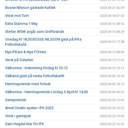
Bosse Nilsson gästade Kaféet
2025-04-21 06:59
Vinst mot Torn
2025-04-18 07:43
Extra Stämma 1 Maj
2025-04-16 08:32
Stefan Alfelt avgår som Ordförande
2025-04-16 08:29
Onsdag kl 18,30 BOSSE NILSSON gäst på IFKs
2025-04-14 17:38
Fotbollskafé
Nya IFKare & Nya FCHare
2025-04-13 08:04
Vinst på Österlen
2025-04-12 17:45
Välkomna - Inskrivning lördag kl 10-12
2025-04-10 18:12
Välkänd gäst på nästa fotbollskafé!
2025-04-06 13:43
Hemmapremiär med förlust
2025-04-05 18:16
Välkomna - Hemmapremiär Lördag 5 April kl 14,00
2025-04-04 04:55
Seriepremiär
2025-03-29 12:00
Amel Crnalic spelar i IFK 2025
2025-03-29 10:52
Vinst i genrepet
2025-03-22 19:40
Sam Hegdal klar för IFK
2025-03-22 16:25