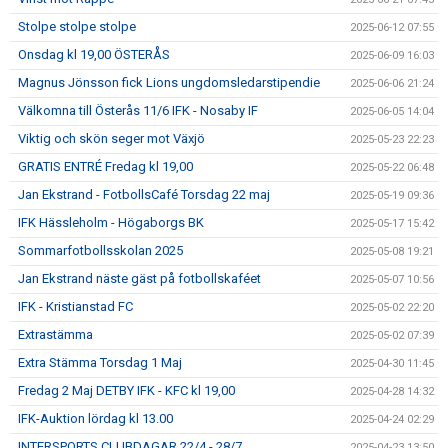
Stolpe stolpe stolpe
2025-06-12 07:55
Onsdag kl 19,00 ÖSTERÅS
2025-06-09 16:03
Magnus Jönsson fick Lions ungdomsledarstipendie
2025-06-06 21:24
Välkomna till Österås 11/6 IFK - Nosaby IF
2025-06-05 14:04
Viktig och skön seger mot Växjö
2025-05-23 22:23
GRATIS ENTRÉ Fredag kl 19,00
2025-05-22 06:48
Jan Ekstrand - FotbollsCafé Torsdag 22 maj
2025-05-19 09:36
IFK Hässleholm - Högaborgs BK
2025-05-17 15:42
Sommarfotbollsskolan 2025
2025-05-08 19:21
Jan Ekstrand näste gäst på fotbollskaféet
2025-05-07 10:56
IFK - Kristianstad FC
2025-05-02 22:20
Extrastämma
2025-05-02 07:39
Extra Stämma Torsdag 1 Maj
2025-04-30 11:45
Fredag 2 Maj DETBY IFK - KFC kl 19,00
2025-04-28 14:32
IFK-Auktion lördag kl 13.00
2025-04-24 02:29
INTERSPORTS CLUBDAGAR 22/4 - 28/7
2025-04-23 13:50