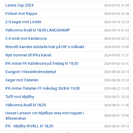
Levins Cup 2024
2024-09-22 21:09
Förlust mot Räppe
2024-09-20 22:28
2-0 seger mot Lödde
2024-09-14 16:33
Välkomna ikväll kl 18,00 LANDSKAMP
2024-09-10 07:54
2-0 vinst mot Karlskrona
2024-09-06 23:10
Winroth kanske räddade livet på HIF:s målvakt
2024-09-05 13:45
Nytt nummer till IFKs Kansli
2024-09-03 11:21
IFK möter FK Karlskrona på fredag kl 19,30
2024-09-02 16:41
Oavgjort i Hässleholmsderbyt
2024-08-30 22:14
Seger mot Österlen
2024-08-26 22:53
IFK möter Österlen FF måndag 26/8 kl 19,00
2024-08-22 12:43
Tufft mot Mjällby
2024-08-21 22:33
Välkomna ikväll kl 18,30
2024-08-21 11:46
Hasse Larsson om Mjällbys resa mot toppen i
2024-08-21 10:00
Allsvenskan
IFK - Mjällby IKVÄLL kl 18,30
2024-08-21 09:13