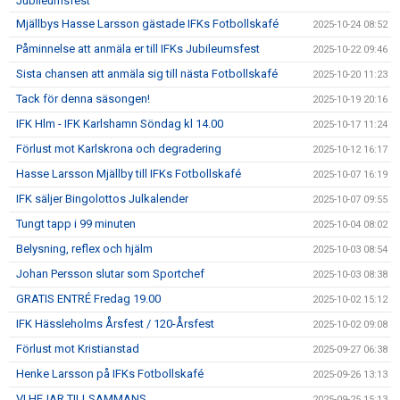
Jubileumsfest
Mjällbys Hasse Larsson gästade IFKs Fotbollskafé
2025-10-24 08:52
Påminnelse att anmäla er till IFKs Jubileumsfest
2025-10-22 09:46
Sista chansen att anmäla sig till nästa Fotbollskafé
2025-10-20 11:23
Tack för denna säsongen!
2025-10-19 20:16
IFK Hlm - IFK Karlshamn Söndag kl 14.00
2025-10-17 11:24
Förlust mot Karlskrona och degradering
2025-10-12 16:17
Hasse Larsson Mjällby till IFKs Fotbollskafé
2025-10-07 16:19
IFK säljer Bingolottos Julkalender
2025-10-07 09:55
Tungt tapp i 99 minuten
2025-10-04 08:02
Belysning, reflex och hjälm
2025-10-03 08:54
Johan Persson slutar som Sportchef
2025-10-03 08:38
GRATIS ENTRÉ Fredag 19.00
2025-10-02 15:12
IFK Hässleholms Årsfest / 120-Årsfest
2025-10-02 09:08
Förlust mot Kristianstad
2025-09-27 06:38
Henke Larsson på IFKs Fotbollskafé
2025-09-26 13:13
VI HEJAR TILLSAMMANS
2025-09-25 15:13