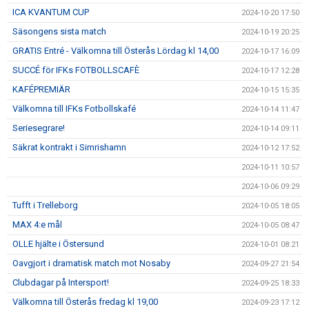
ICA KVANTUM CUP
2024-10-20 17:50
Säsongens sista match
2024-10-19 20:25
GRATIS Entré - Välkomna till Österås Lördag kl 14,00
2024-10-17 16:09
SUCCÉ för IFKs FOTBOLLSCAFÈ
2024-10-17 12:28
KAFÉPREMIÄR
2024-10-15 15:35
Välkomna till IFKs Fotbollskafé
2024-10-14 11:47
Seriesegrare!
2024-10-14 09:11
Säkrat kontrakt i Simrishamn
2024-10-12 17:52
2024-10-11 10:57
2024-10-06 09:29
Tufft i Trelleborg
2024-10-05 18:05
MAX 4:e mål
2024-10-05 08:47
OLLE hjälte i Östersund
2024-10-01 08:21
Oavgjort i dramatisk match mot Nosaby
2024-09-27 21:54
Clubdagar på Intersport!
2024-09-25 18:33
Välkomna till Österås fredag kl 19,00
2024-09-23 17:12