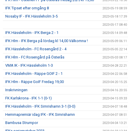
2023-05-22 18:56
IFK Tipset efter omgång 8
2023-05-19 08:59
Nosaby IF - IFK Hässleholm 3-5
2023-05-18 17:39
2023-05-17 08:40
IFK Hässleholm - IFK Berga 2 - 1
2023-05-14 09:48
IFK Hlm - IFK Berga på lördag kl 14,00 Välkomna !
2023-05-09 06:11
IFK Hässleholm - FC Rosengård 2 - 4
2023-05-05 22:14
IFK Hlm - FC Rosengård på Österås
2023-05-03 08:17
VMA IK - IFK Hässleholm 1-3
2023-04-28 22:21
IFK Hässleholm - Räppe GOIF 2 - 1
2023-04-22 06:58
IFK Hlm - Räppe GoIF Fredag 19,00
2023-04-20 15:25
Inskrivningen
2023-04-16 20:55
FK Karlskrona - IFK 1-1 (0-1)
2023-04-15 09:33
IFK Hässleholm - IFK Simrishamn 3-1 (0-0)
2023-04-07 18:48
Hemmapremiär idag IFK - IFK Simrishamn
2023-04-07 08:51
Bambusa Strumpor
2023-04-04 13:21
IFKs seriematcher 2023