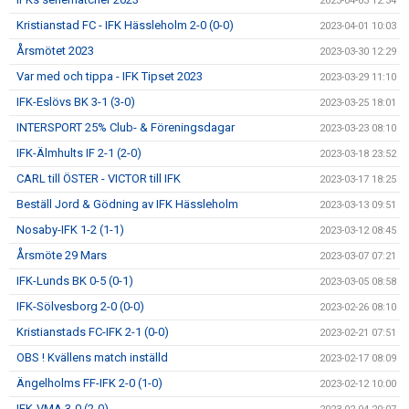
2023-04-03 12:34
Kristianstad FC - IFK Hässleholm 2-0 (0-0)
2023-04-01 10:03
Årsmötet 2023
2023-03-30 12:29
Var med och tippa - IFK Tipset 2023
2023-03-29 11:10
IFK-Eslövs BK 3-1 (3-0)
2023-03-25 18:01
INTERSPORT 25% Club- & Föreningsdagar
2023-03-23 08:10
IFK-Älmhults IF 2-1 (2-0)
2023-03-18 23:52
CARL till ÖSTER - VICTOR till IFK
2023-03-17 18:25
Beställ Jord & Gödning av IFK Hässleholm
2023-03-13 09:51
Nosaby-IFK 1-2 (1-1)
2023-03-12 08:45
Årsmöte 29 Mars
2023-03-07 07:21
IFK-Lunds BK 0-5 (0-1)
2023-03-05 08:58
IFK-Sölvesborg 2-0 (0-0)
2023-02-26 08:10
Kristianstads FC-IFK 2-1 (0-0)
2023-02-21 07:51
OBS ! Kvällens match inställd
2023-02-17 08:09
Ängelholms FF-IFK 2-0 (1-0)
2023-02-12 10:00
IFK-VMA 3-0 (2-0).