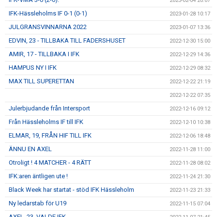
2023-02-04 20:07
IFK-Hässleholms IF 0-1 (0-1)
2023-01-28 10:17
JULGRANSVINNARNA 2022
2023-01-07 13:36
EDVIN, 23 - TILLBAKA TILL FADERSHUSET
2022-12-30 15:00
AMIR, 17 - TILLBAKA I IFK
2022-12-29 14:36
HAMPUS NY I IFK
2022-12-29 08:32
MAX TILL SUPERETTAN
2022-12-22 21:19
2022-12-22 07:35
Julerbjudande från Intersport
2022-12-16 09:12
Från Hässleholms IF till IFK
2022-12-10 10:38
ELMAR, 19, FRÅN HIF TILL IFK
2022-12-06 18:48
ÄNNU EN AXEL
2022-11-28 11:00
Otroligt ! 4 MATCHER - 4 RÄTT
2022-11-28 08:02
IFK:aren äntligen ute !
2022-11-24 21:30
Black Week har startat - stöd IFK Hässleholm
2022-11-23 21:33
Ny ledarstab för U19
2022-11-15 07:04
AXEL, 23, VALDE IFK