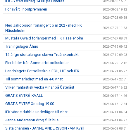
IFK - Ystad lördag 14.00 på Österås
2026-08-06 16:51
För svårt i höstpremiären
2026-08-02 19:12
2026-07-28 09:58
Neo Jakobsson förlänger t o m 2027 med IFK
2026-07-27 11:53
Hässleholm
Mustafa Owaid förlänger med IFK Hässleholm
2026-07-27 08:59
Träningsläger Åhus
2026-07-19 09:42
15-årige stortalangen skriver Treårskontrakt
2026-07-10 09:03
Fler bilder från Sommarfotbollsskolan
2026-06-22 12:12
Landslagets Fotbollsskola FCH, HIF och IFK
2026-06-21 06:27
Till sommarledigt med en 4-0 vinst
2026-06-17 22:51
Vilken fantastisk vecka vi har på Österås!
2026-06-17 16:22
GRATIS ENTRÉ IKVÄLL
2026-06-17 14:46
GRATIS ENTRÉ Onsdag 19.00
2026-06-13 17:54
IFK vände dubbla underlägen till vinst
2026-06-11 04:34
Janne Andersson drog fullt hus
2026-06-11 04:27
Sista chansen - JANNE ANDERSSON - VM Kväll
2026-06-09 08:31