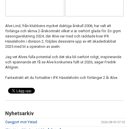
IFK GER TILLBAKA
50/50 LOTTERIET
Alve Lind, från klubbens mycket duktiga årskull 2006, har valt att
IFK TIPSET 2026
förlänga och skriva 2-årskontrakt vilket vi är oerhört glada för. En grym
säsongavslutning 2024, där Alve var med och räddade kvar IFK
VM-TIPSET 2026
Hässleholm i division 2, följdes dessvärre upp av ett skadedrabbat
2025 med bl a operation av axeln.
Jag vet Alves fulla potential och det ska bli oerhört roligt, inspirerande
och spännande att få se Alve konkurrera fullt ut 2026, säger Fredrik
Ahlgren.
Fantastiskt att du fortsätter i IFK Hässleholm och förlänger 2 år Alve.
Nyhetsarkiv
Oavgjort mot Ystad
2026-08-09 07:55