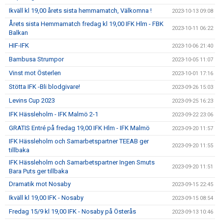
Ikväll kl 19,00 årets sista hemmamatch, Välkomna !
2023-10-13 09:08
Årets sista Hemmamatch fredag kl 19,00 IFK Hlm - FBK
2023-10-11 06:22
Balkan
HIF-IFK
2023-10-06 21:40
Bambusa Strumpor
2023-10-05 11:07
Vinst mot Österlen
2023-10-01 17:16
Stötta IFK -Bli blodgivare!
2023-09-26 15:03
Levins Cup 2023
2023-09-25 16:23
IFK Hässleholm - IFK Malmö 2-1
2023-09-22 23:06
GRATIS Entré på fredag 19,00 IFK Hlm - IFK Malmö
2023-09-20 11:57
IFK Hässleholm och Samarbetspartner TEEAB ger
2023-09-20 11:55
tillbaka
IFK Hässleholm och Samarbetspartner Ingen Smuts
2023-09-20 11:51
Bara Puts ger tillbaka
Dramatik mot Nosaby
2023-09-15 22:45
Ikväll kl 19,00 IFK - Nosaby
2023-09-15 08:54
Fredag 15/9 kl 19,00 IFK - Nosaby på Österås
2023-09-13 10:46