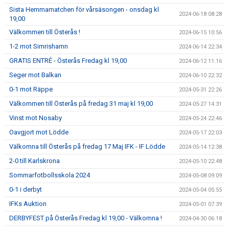
Sista Hemmamatchen för vårsäsongen - onsdag kl
2024-06-18 08:28
19,00
Välkommen till Österås !
2024-06-15 10:56
1-2 mot Simrishamn
2024-06-14 22:34
GRATIS ENTRÉ - Österås Fredag kl 19,00
2024-06-12 11:16
Seger mot Balkan
2024-06-10 22:32
0-1 mot Räppe
2024-05-31 22:26
Välkommen till Österås på fredag 31 maj kl 19,00
2024-05-27 14:31
Vinst mot Nosaby
2024-05-24 22:46
Oavgjort mot Lödde
2024-05-17 22:03
Välkomna till Österås på fredag 17 Maj IFK - IF Lödde
2024-05-14 12:38
2-0 till Karlskrona
2024-05-10 22:48
Sommarfotbollsskola 2024
2024-05-08 09:09
0-1 i derbyt
2024-05-04 05:55
IFKs Auktion
2024-05-01 07:39
DERBYFEST på Österås Fredag kl 19,00 - Välkomna !
2024-04-30 06:18