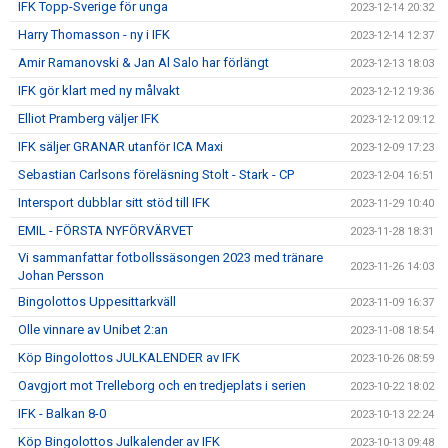
IFK Topp-Sverige för unga
2023-12-14 20:32
Harry Thomasson - ny i IFK
2023-12-14 12:37
Amir Ramanovski & Jan Al Salo har förlängt
2023-12-13 18:03
IFK gör klart med ny målvakt
2023-12-12 19:36
Elliot Pramberg väljer IFK
2023-12-12 09:12
IFK säljer GRANAR utanför ICA Maxi
2023-12-09 17:23
Sebastian Carlsons föreläsning Stolt - Stark - CP
2023-12-04 16:51
Intersport dubblar sitt stöd till IFK
2023-11-29 10:40
EMIL - FÖRSTA NYFÖRVÄRVET
2023-11-28 18:31
Vi sammanfattar fotbollssäsongen 2023 med tränare
2023-11-26 14:03
Johan Persson
Bingolottos Uppesittarkväll
2023-11-09 16:37
Olle vinnare av Unibet 2:an
2023-11-08 18:54
Köp Bingolottos JULKALENDER av IFK
2023-10-26 08:59
Oavgjort mot Trelleborg och en tredjeplats i serien
2023-10-22 18:02
IFK - Balkan 8-0
2023-10-13 22:24
Köp Bingolottos Julkalender av IFK
2023-10-13 09:48