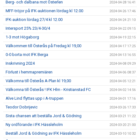
Berg- och dalbana mot Österlen
2024-04-28 16:41
MFF-tröjor på IFK-auktionen lördag kl 12.00
2024-04-26 17:46
IFK-auktion lördag 27/4 kl 12.00
2024-04-24 21:10
Intersport 25% 23/4-30/4
2024-04-22 09:15
1-3 mot Högaborg
2024-04-19 22:15
Välkommen till Österås på Fredag kl 19,00
2024-04-17 17:25
0-0 borta mot IFK Berga
2024-04-13 16:55
Inskrivning 2024
2024-04-08 09:29
Förlust i hemmapremiären
2024-04-06 08:37
Välkomna till Österås A-Plan kl 19,00
2024-04-05 12:21
Välkomna till Österås ! IFK Hlm - Kristianstad FC
2024-04-02 14:56
Alve Lind flyttas upp i A-truppen
2024-04-01 17:16
Teodor Dobrijevic
2024-03-26 17:33
Sista chansen att beställa Jord & Gödning
2024-03-21 11:22
Ny ordförande i IFK Hässleholm
2024-03-20 21:00
Beställ Jord & Gödning av IFK Hässleholm
2024-03-10 10:32