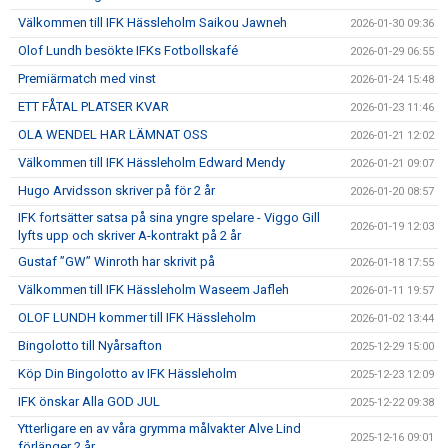
Välkommen till IFK Hässleholm Saikou Jawneh
2026-01-30 09:36
Olof Lundh besökte IFKs Fotbollskafé
2026-01-29 06:55
Premiärmatch med vinst
2026-01-24 15:48
ETT FÅTAL PLATSER KVAR
2026-01-23 11:46
OLA WENDEL HAR LÄMNAT OSS
2026-01-21 12:02
Välkommen till IFK Hässleholm Edward Mendy
2026-01-21 09:07
Hugo Arvidsson skriver på för 2 år
2026-01-20 08:57
IFK fortsätter satsa på sina yngre spelare - Viggo Gill
2026-01-19 12:03
lyfts upp och skriver A-kontrakt på 2 år
Gustaf ”GW” Winroth har skrivit på
2026-01-18 17:55
Välkommen till IFK Hässleholm Waseem Jafleh
2026-01-11 19:57
OLOF LUNDH kommer till IFK Hässleholm
2026-01-02 13:44
Bingolotto till Nyårsafton
2025-12-29 15:00
Köp Din Bingolotto av IFK Hässleholm
2025-12-23 12:09
IFK önskar Alla GOD JUL
2025-12-22 09:38
Ytterligare en av våra grymma målvakter Alve Lind
2025-12-16 09:01
förlänger 2 år