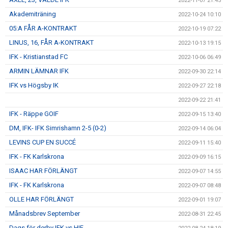
2022-11-07 21:45
Akademiträning
2022-10-24 10:10
05:A FÅR A-KONTRAKT
2022-10-19 07:22
LINUS, 16, FÅR A-KONTRAKT
2022-10-13 19:15
IFK - Kristianstad FC
2022-10-06 06:49
ARMIN LÄMNAR IFK
2022-09-30 22:14
IFK vs Högsby IK
2022-09-27 22:18
2022-09-22 21:41
IFK - Räppe GOIF
2022-09-15 13:40
DM, IFK- IFK Simrishamn 2-5 (0-2)
2022-09-14 06:04
LEVINS CUP EN SUCCÉ
2022-09-11 15:40
IFK - FK Karlskrona
2022-09-09 16:15
ISAAC HAR FÖRLÄNGT
2022-09-07 14:55
IFK - FK Karlskrona
2022-09-07 08:48
OLLE HAR FÖRLÄNGT
2022-09-01 19:07
Månadsbrev September
2022-08-31 22:45
Dags för derby IFK vs HIF