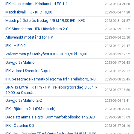
IFK Hässleholm - Kristianstad FC 1-1
2023-08-04 21:58
Match ikväll IFK - KFC 19,00
2023-08-04 14:28
Match på Österås fredag 4/8 kl 19,00 IFK - KFC
2023-07-31 21:57
IFK Simrishamn - IFK Hässleholm 2-0
2023-07-29 18:52
Allsvenskt motstånd för IFK
2023-07-04 22:30
IFK - HIF 0-2
2023-06-21 22:47
Välkommen på Derbyfest IFK - HIF 21/6 kl 19,00
2023-06-19 12:52
Oavgjort i Malmö
2023-06-17 08:43
IFK vidare i Svenska Cupen
2023-06-12 22:17
IFK besegrade kamratkollegorna från Trelleborg, 3-0
2023-06-08 22:45
GRATIS Entré IFK Hlm - IFK Trelleborg torsdag 8 Juni kl
2023-06-07 16:56
19,00 på Österås
Oavgjort i Malmö, 2-2
2023-06-04 18:41
IFK - Bjärnum 2-1 (DM-match)
2023-05-30 22:05
Dags att anmäla sig till Sommarfotbollsskolan 2023
2023-05-28 15:09
IFK - Österlen 0-2
2023-05-27 01:16
IFK Hlm - Österlen FF på Österås fredag 26/5 kl 19,00