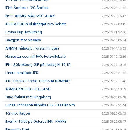
IFKs Årsfest / 120-Årsfest
2025-09-24 11:42
NYTT ARMIN-MÅL MOT AJAX
2025-09-23 16:17
INTERSPORTs Clubdagar 25% Rabatt
2025-09-22 09:12
Levins Cup Avslutning
2025-09-21 22:06
Oavgjort mot Nosaby
2025-09-20 06:54
ARMIN målskytt i första minuten
2025-09-14 16:53
Henke Larsson till IFKs Fotbollskafé
2025-09-10 12:16
IFK - Sölvesborg GIF på fredag kl 19,15
2025-09-09 10:05
Linero straffade IFK
2025-09-04 21:42
IFK - Linero IF torsd 19.00 VÄLKOMNA !
2025-09-02 11:46
ARMIN PROFFS I HOLLAND
2025-08-30 19:09
Tung förlust mot Högaborg
2025-08-30 06:48
Lucas Johnsson tillbaka i IFK Hässleholm
2025-08-28 21:44
1-2 mot Räppe
2025-08-23 06:45
Ikväll kl 19.00 på Österås IFK - RÄPPE
2025-08-22 08:47
Flygande Start
2025-08-21 09:44