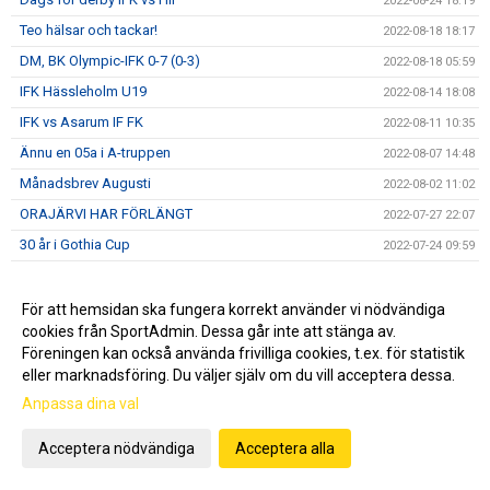
2022-08-24 18:19
Teo hälsar och tackar!
2022-08-18 18:17
DM, BK Olympic-IFK 0-7 (0-3)
2022-08-18 05:59
IFK Hässleholm U19
2022-08-14 18:08
IFK vs Asarum IF FK
2022-08-11 10:35
Ännu en 05a i A-truppen
2022-08-07 14:48
Månadsbrev Augusti
2022-08-02 11:02
ORAJÄRVI HAR FÖRLÄNGT
2022-07-27 22:07
30 år i Gothia Cup
2022-07-24 09:59
Åttondelen Gothia Cup
2022-07-22 13:07
Sextondelsfinalen i GothiaCup!
2022-07-21 21:05
För att hemsidan ska fungera korrekt använder vi nödvändiga
cookies från SportAdmin. Dessa går inte att stänga av.
IFK I GOTHIA CUP
2022-07-21 15:50
Föreningen kan också använda frivilliga cookies, t.ex. för statistik
IFK-LUNDS BK - I ÅHUS
2022-07-18 22:48
eller marknadsföring. Du väljer själv om du vill acceptera dessa.
Sommarvila
2022-07-04 07:46
Anpassa dina val
IFK vs Eslövs BK
2022-06-21 21:14
Acceptera nödvändiga
Acceptera alla
IFK och Fritidscamp
2022-06-17 22:24
DM, IFK- IF Lödde 2-1 (0-0)