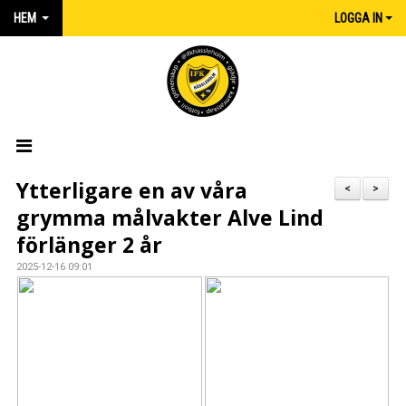
HEM
LOGGA IN
HEM
Ytterligare en av våra
<
>
grymma målvakter Alve Lind
NYHETER
förlänger 2 år
MATCHER
2025-12-16 09:01
KALENDER
IFK:AREN
KLUBBSHOP INTERSPORT