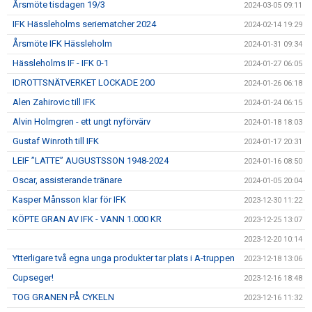
Årsmöte tisdagen 19/3
2024-03-05 09:11
IFK Hässleholms seriematcher 2024
2024-02-14 19:29
Årsmöte IFK Hässleholm
2024-01-31 09:34
Hässleholms IF - IFK 0-1
2024-01-27 06:05
IDROTTSNÄTVERKET LOCKADE 200
2024-01-26 06:18
Alen Zahirovic till IFK
2024-01-24 06:15
Alvin Holmgren - ett ungt nyförvärv
2024-01-18 18:03
Gustaf Winroth till IFK
2024-01-17 20:31
LEIF ”LATTE” AUGUSTSSON 1948-2024
2024-01-16 08:50
Oscar, assisterande tränare
2024-01-05 20:04
Kasper Månsson klar för IFK
2023-12-30 11:22
KÖPTE GRAN AV IFK - VANN 1.000 KR
2023-12-25 13:07
2023-12-20 10:14
Ytterligare två egna unga produkter tar plats i A-truppen
2023-12-18 13:06
Cupseger!
2023-12-16 18:48
TOG GRANEN PÅ CYKELN
2023-12-16 11:32