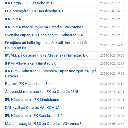
IFK Berga - IFK Hässleholm 1-3
2023-09-10 17:32
FC Rosengård - IFK Hässleholm 3-1
2023-09-03 16:31
IFK - VMA
2023-08-29 22:05
IFK - VMA idag kl 19,00 på Österås - Välkomna !
2023-08-27 17:32
Svenska cupen, IFK Hässleholm - Halmstad 0-4
2023-08-23 22:50
En stjärna att hålla ögonen på ikväll, Andreas 41 år
2023-08-23 14:43
Halmstad BK
IKVÄLL på Österås IFK vs Allsvenska Halmstad BK
2023-08-23 08:50
IFK vs Allsvenska Halmstad BK
2023-08-22 12:59
IFK Hlm - Halmstad BK Svenska Cupen imorgon 23/8 på
2023-08-22 10:36
Österås
Räppe - IFK Hässleholm 3-4
2023-08-20 22:12
Allsvenskt motstånd för IFK på Österås 23/8
2023-08-15 15:24
IFK Hässleholm - IFK Simrishamn
2023-08-14 22:43
DM ikväll på Österås VÄLKOMNA !
2023-08-14 14:13
IFK Hässleholm - FK Karlskrona 3-2
2023-08-11 22:46
Match fredag kl 19,30 på Österås - Välkomna !
2023-08-08 12:52