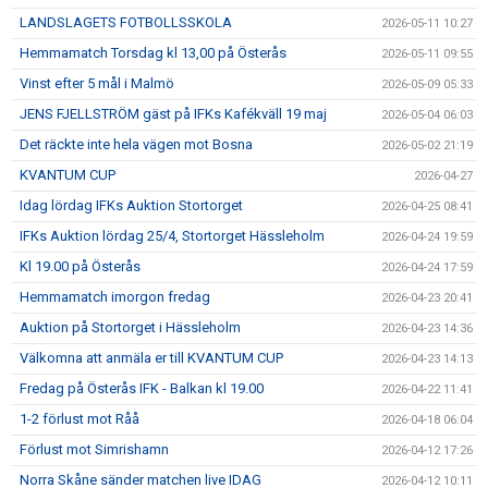
LANDSLAGETS FOTBOLLSSKOLA
2026-05-11 10:27
Hemmamatch Torsdag kl 13,00 på Österås
2026-05-11 09:55
Vinst efter 5 mål i Malmö
2026-05-09 05:33
JENS FJELLSTRÖM gäst på IFKs Kafékväll 19 maj
2026-05-04 06:03
Det räckte inte hela vägen mot Bosna
2026-05-02 21:19
KVANTUM CUP
2026-04-27
Idag lördag IFKs Auktion Stortorget
2026-04-25 08:41
IFKs Auktion lördag 25/4, Stortorget Hässleholm
2026-04-24 19:59
Kl 19.00 på Österås
2026-04-24 17:59
Hemmamatch imorgon fredag
2026-04-23 20:41
Auktion på Stortorget i Hässleholm
2026-04-23 14:36
Välkomna att anmäla er till KVANTUM CUP
2026-04-23 14:13
Fredag på Österås IFK - Balkan kl 19.00
2026-04-22 11:41
1-2 förlust mot Råå
2026-04-18 06:04
Förlust mot Simrishamn
2026-04-12 17:26
Norra Skåne sänder matchen live IDAG
2026-04-12 10:11