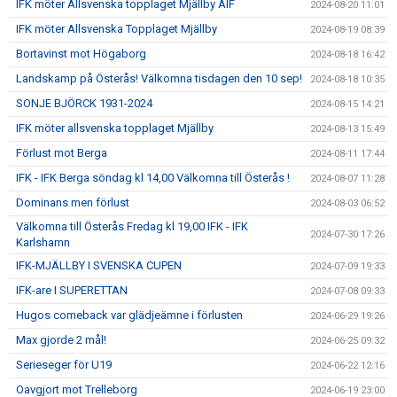
IFK möter Allsvenska topplaget Mjällby AIF
2024-08-20 11:01
IFK möter Allsvenska Topplaget Mjällby
2024-08-19 08:39
Bortavinst mot Högaborg
2024-08-18 16:42
Landskamp på Österås! Välkomna tisdagen den 10 sep!
2024-08-18 10:35
SONJE BJÖRCK 1931-2024
2024-08-15 14:21
IFK möter allsvenska topplaget Mjällby
2024-08-13 15:49
Förlust mot Berga
2024-08-11 17:44
IFK - IFK Berga söndag kl 14,00 Välkomna till Österås !
2024-08-07 11:28
Dominans men förlust
2024-08-03 06:52
Välkomna till Österås Fredag kl 19,00 IFK - IFK
2024-07-30 17:26
Karlshamn
IFK-MJÄLLBY I SVENSKA CUPEN
2024-07-09 19:33
IFK-are I SUPERETTAN
2024-07-08 09:33
Hugos comeback var glädjeämne i förlusten
2024-06-29 19:26
Max gjorde 2 mål!
2024-06-25 09:32
Serieseger för U19
2024-06-22 12:16
Oavgjort mot Trelleborg
2024-06-19 23:00