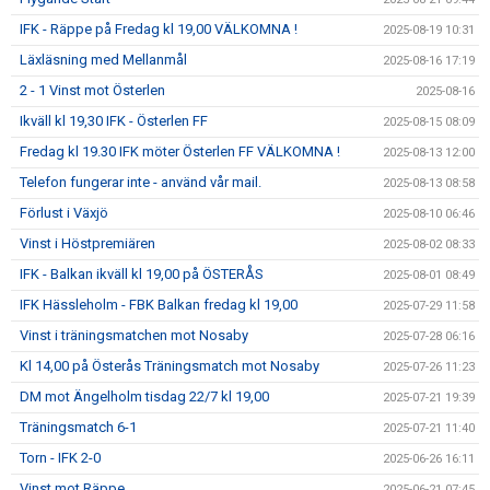
IFK - Räppe på Fredag kl 19,00 VÄLKOMNA !
2025-08-19 10:31
Läxläsning med Mellanmål
2025-08-16 17:19
2 - 1 Vinst mot Österlen
2025-08-16
Ikväll kl 19,30 IFK - Österlen FF
2025-08-15 08:09
Fredag kl 19.30 IFK möter Österlen FF VÄLKOMNA !
2025-08-13 12:00
Telefon fungerar inte - använd vår mail.
2025-08-13 08:58
Förlust i Växjö
2025-08-10 06:46
Vinst i Höstpremiären
2025-08-02 08:33
IFK - Balkan ikväll kl 19,00 på ÖSTERÅS
2025-08-01 08:49
IFK Hässleholm - FBK Balkan fredag kl 19,00
2025-07-29 11:58
Vinst i träningsmatchen mot Nosaby
2025-07-28 06:16
Kl 14,00 på Österås Träningsmatch mot Nosaby
2025-07-26 11:23
DM mot Ängelholm tisdag 22/7 kl 19,00
2025-07-21 19:39
Träningsmatch 6-1
2025-07-21 11:40
Torn - IFK 2-0
2025-06-26 16:11
Vinst mot Räppe
2025-06-21 07:45