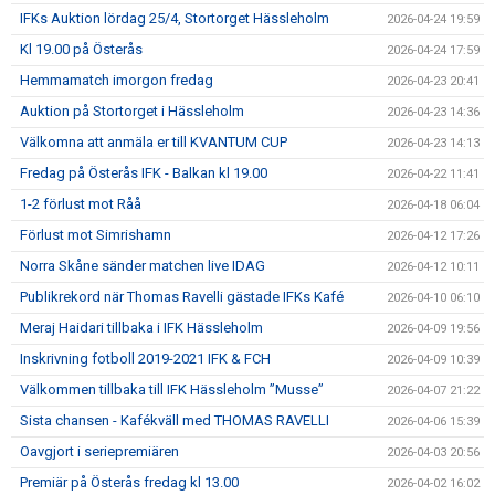
IFKs Auktion lördag 25/4, Stortorget Hässleholm
2026-04-24 19:59
Kl 19.00 på Österås
2026-04-24 17:59
Hemmamatch imorgon fredag
2026-04-23 20:41
Auktion på Stortorget i Hässleholm
2026-04-23 14:36
Välkomna att anmäla er till KVANTUM CUP
2026-04-23 14:13
Fredag på Österås IFK - Balkan kl 19.00
2026-04-22 11:41
1-2 förlust mot Råå
2026-04-18 06:04
Förlust mot Simrishamn
2026-04-12 17:26
Norra Skåne sänder matchen live IDAG
2026-04-12 10:11
Publikrekord när Thomas Ravelli gästade IFKs Kafé
2026-04-10 06:10
Meraj Haidari tillbaka i IFK Hässleholm
2026-04-09 19:56
Inskrivning fotboll 2019-2021 IFK & FCH
2026-04-09 10:39
Välkommen tillbaka till IFK Hässleholm ”Musse”
2026-04-07 21:22
Sista chansen - Kafékväll med THOMAS RAVELLI
2026-04-06 15:39
Oavgjort i seriepremiären
2026-04-03 20:56
Premiär på Österås fredag kl 13.00
2026-04-02 16:02