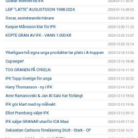
Gustaf Winroth till IFK
2024-01-17 20:31
LEIF ”LATTE” AUGUSTSSON 1948-2024
2024-01-16 08:50
Oscar, assisterande tränare
2024-01-05 20:04
Kasper Månsson klar för IFK
2023-12-30 11:22
KÖPTE GRAN AV IFK - VANN 1.000 KR
2023-12-25 13:07
2023-12-20 10:14
Ytterligare två egna unga produkter tar plats i A-truppen
2023-12-18 13:06
Cupseger!
2023-12-16 18:48
TOG GRANEN PÅ CYKELN
2023-12-16 11:32
IFK Topp-Sverige för unga
2023-12-14 20:32
Harry Thomasson - ny i IFK
2023-12-14 12:37
Amir Ramanovski & Jan Al Salo har förlängt
2023-12-13 18:03
IFK gör klart med ny målvakt
2023-12-12 19:36
Elliot Pramberg väljer IFK
2023-12-12 09:12
IFK säljer GRANAR utanför ICA Maxi
2023-12-09 17:23
Sebastian Carlsons föreläsning Stolt - Stark - CP
2023-12-04 16:51