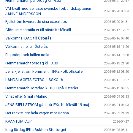
Hemmamatch på lördag kl 14.00
2026-05-21 20:57
VM-kväll med senaste svenske förbundskaptenen
2026-05-20 09:03
JANNE ANDERSSON
Fjellström levererade sina experttips
2026-05-20 04:31
Glöm inte anmäla er till nästa Kafékväll
2026-05-17 12:52
Välkomna IDAG till Österås
2026-05-16 07:40
Välkomna ner till Österås
2026-05-15 11:26
En poäng och hållen nolla
2026-05-14 18:38
Hemmamatch torsdag kl 13.00
2026-05-13 21:20
Jens Fjellström kommer till IFKs Fotbollskafé
2026-05-12 08:20
LANDSLAGETS FOTBOLLSSKOLA
2026-05-11 10:27
Hemmamatch Torsdag kl 13,00 på Österås
2026-05-11 09:55
Vinst efter 5 mål i Malmö
2026-05-09 05:33
JENS FJELLSTRÖM gäst på IFKs Kafékväll 19 maj
2026-05-04 06:03
Det räckte inte hela vägen mot Bosna
2026-05-02 21:19
KVANTUM CUP
2026-04-27
Idag lördag IFKs Auktion Stortorget
2026-04-25 08:41