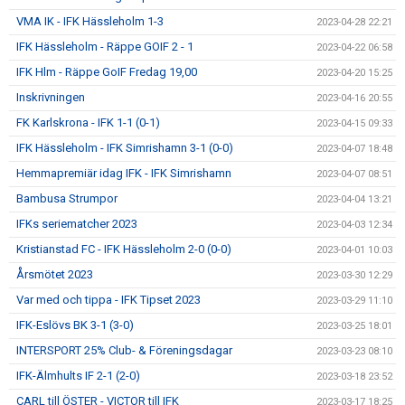
VMA IK - IFK Hässleholm 1-3
2023-04-28 22:21
IFK Hässleholm - Räppe GOIF 2 - 1
2023-04-22 06:58
IFK Hlm - Räppe GoIF Fredag 19,00
2023-04-20 15:25
Inskrivningen
2023-04-16 20:55
FK Karlskrona - IFK 1-1 (0-1)
2023-04-15 09:33
IFK Hässleholm - IFK Simrishamn 3-1 (0-0)
2023-04-07 18:48
Hemmapremiär idag IFK - IFK Simrishamn
2023-04-07 08:51
Bambusa Strumpor
2023-04-04 13:21
IFKs seriematcher 2023
2023-04-03 12:34
Kristianstad FC - IFK Hässleholm 2-0 (0-0)
2023-04-01 10:03
Årsmötet 2023
2023-03-30 12:29
Var med och tippa - IFK Tipset 2023
2023-03-29 11:10
IFK-Eslövs BK 3-1 (3-0)
2023-03-25 18:01
INTERSPORT 25% Club- & Föreningsdagar
2023-03-23 08:10
IFK-Älmhults IF 2-1 (2-0)
2023-03-18 23:52
CARL till ÖSTER - VICTOR till IFK
2023-03-17 18:25