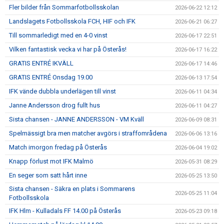
Fler bilder från Sommarfotbollsskolan
2026-06-22 12:12
Landslagets Fotbollsskola FCH, HIF och IFK
2026-06-21 06:27
Till sommarledigt med en 4-0 vinst
2026-06-17 22:51
Vilken fantastisk vecka vi har på Österås!
2026-06-17 16:22
GRATIS ENTRÉ IKVÄLL
2026-06-17 14:46
GRATIS ENTRÉ Onsdag 19.00
2026-06-13 17:54
IFK vände dubbla underlägen till vinst
2026-06-11 04:34
Janne Andersson drog fullt hus
2026-06-11 04:27
Sista chansen - JANNE ANDERSSON - VM Kväll
2026-06-09 08:31
Spelmässigt bra men matcher avgörs i straffområdena
2026-06-06 13:16
Match imorgon fredag på Österås
2026-06-04 19:02
Knapp förlust mot IFK Malmö
2026-05-31 08:29
En seger som satt hårt inne
2026-05-25 13:50
Sista chansen - Säkra en plats i Sommarens
2026-05-25 11:04
Fotbollsskola
IFK Hlm - Kulladals FF 14.00 på Österås
2026-05-23 09:18