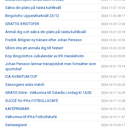
Säkra din plats på nästa kafékväll
2024-11-07 10:03
Bingolotto Uppesittarkväll 23/12
2024-11-05 08:17
GRATTIS KRISTOFER
2024-10-29 12:30
Anmäl dig och säkra din plats på nästa kafékväll
2024-10-27 23:18
Fredrik Ahlgren ny tränare efter Johan Persson
2024-10-26 10:50
Gllöm inte att anmäla dig till festen!
2024-10-24 23:30
Köp Bingolottos Julkalender av IFK Hässleholm
2024-10-23 09:09
Johan Persson lämnar tränarjobbet men fortsätter som
2024-10-21 19:14
sportchef
ICA KVANTUM CUP
2024-10-20 17:50
Säsongens sista match
2024-10-19 20:25
GRATIS Entré - Välkomna till Österås Lördag kl 14,00
2024-10-17 16:09
SUCCÉ för IFKs FOTBOLLSCAFÈ
2024-10-17 12:28
KAFÉPREMIÄR
2024-10-15 15:35
Välkomna till IFKs Fotbollskafé
2024-10-14 11:47
Seriesegrare!
2024-10-14 09:11