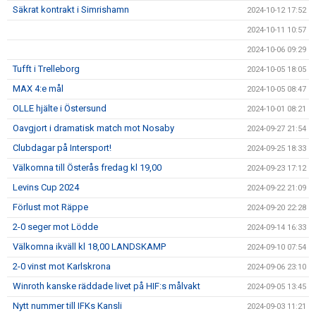
Säkrat kontrakt i Simrishamn
2024-10-12 17:52
2024-10-11 10:57
2024-10-06 09:29
Tufft i Trelleborg
2024-10-05 18:05
MAX 4:e mål
2024-10-05 08:47
OLLE hjälte i Östersund
2024-10-01 08:21
Oavgjort i dramatisk match mot Nosaby
2024-09-27 21:54
Clubdagar på Intersport!
2024-09-25 18:33
Välkomna till Österås fredag kl 19,00
2024-09-23 17:12
Levins Cup 2024
2024-09-22 21:09
Förlust mot Räppe
2024-09-20 22:28
2-0 seger mot Lödde
2024-09-14 16:33
Välkomna ikväll kl 18,00 LANDSKAMP
2024-09-10 07:54
2-0 vinst mot Karlskrona
2024-09-06 23:10
Winroth kanske räddade livet på HIF:s målvakt
2024-09-05 13:45
Nytt nummer till IFKs Kansli
2024-09-03 11:21