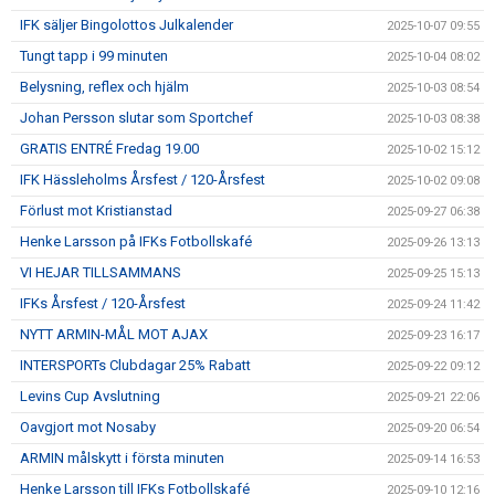
IFK säljer Bingolottos Julkalender
2025-10-07 09:55
Tungt tapp i 99 minuten
2025-10-04 08:02
Belysning, reflex och hjälm
2025-10-03 08:54
Johan Persson slutar som Sportchef
2025-10-03 08:38
GRATIS ENTRÉ Fredag 19.00
2025-10-02 15:12
IFK Hässleholms Årsfest / 120-Årsfest
2025-10-02 09:08
Förlust mot Kristianstad
2025-09-27 06:38
Henke Larsson på IFKs Fotbollskafé
2025-09-26 13:13
VI HEJAR TILLSAMMANS
2025-09-25 15:13
IFKs Årsfest / 120-Årsfest
2025-09-24 11:42
NYTT ARMIN-MÅL MOT AJAX
2025-09-23 16:17
INTERSPORTs Clubdagar 25% Rabatt
2025-09-22 09:12
Levins Cup Avslutning
2025-09-21 22:06
Oavgjort mot Nosaby
2025-09-20 06:54
ARMIN målskytt i första minuten
2025-09-14 16:53
Henke Larsson till IFKs Fotbollskafé
2025-09-10 12:16