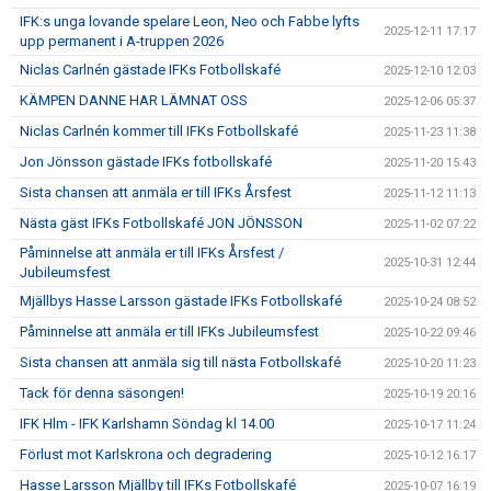
IFK:s unga lovande spelare Leon, Neo och Fabbe lyfts
2025-12-11 17:17
upp permanent i A-truppen 2026
Niclas Carlnén gästade IFKs Fotbollskafé
2025-12-10 12:03
KÄMPEN DANNE HAR LÄMNAT OSS
2025-12-06 05:37
Niclas Carlnén kommer till IFKs Fotbollskafé
2025-11-23 11:38
Jon Jönsson gästade IFKs fotbollskafé
2025-11-20 15:43
Sista chansen att anmäla er till IFKs Årsfest
2025-11-12 11:13
Nästa gäst IFKs Fotbollskafé JON JÖNSSON
2025-11-02 07:22
Påminnelse att anmäla er till IFKs Årsfest /
2025-10-31 12:44
Jubileumsfest
Mjällbys Hasse Larsson gästade IFKs Fotbollskafé
2025-10-24 08:52
Påminnelse att anmäla er till IFKs Jubileumsfest
2025-10-22 09:46
Sista chansen att anmäla sig till nästa Fotbollskafé
2025-10-20 11:23
Tack för denna säsongen!
2025-10-19 20:16
IFK Hlm - IFK Karlshamn Söndag kl 14.00
2025-10-17 11:24
Förlust mot Karlskrona och degradering
2025-10-12 16:17
Hasse Larsson Mjällby till IFKs Fotbollskafé
2025-10-07 16:19