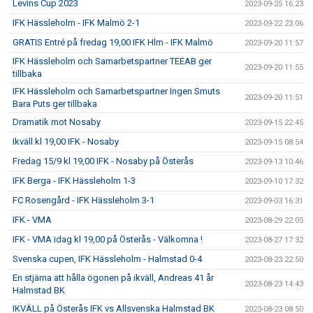
Levins Cup 2023
2023-09-25 16:23
IFK Hässleholm - IFK Malmö 2-1
2023-09-22 23:06
GRATIS Entré på fredag 19,00 IFK Hlm - IFK Malmö
2023-09-20 11:57
IFK Hässleholm och Samarbetspartner TEEAB ger
2023-09-20 11:55
tillbaka
IFK Hässleholm och Samarbetspartner Ingen Smuts
2023-09-20 11:51
Bara Puts ger tillbaka
Dramatik mot Nosaby
2023-09-15 22:45
Ikväll kl 19,00 IFK - Nosaby
2023-09-15 08:54
Fredag 15/9 kl 19,00 IFK - Nosaby på Österås
2023-09-13 10:46
IFK Berga - IFK Hässleholm 1-3
2023-09-10 17:32
FC Rosengård - IFK Hässleholm 3-1
2023-09-03 16:31
IFK - VMA
2023-08-29 22:05
IFK - VMA idag kl 19,00 på Österås - Välkomna !
2023-08-27 17:32
Svenska cupen, IFK Hässleholm - Halmstad 0-4
2023-08-23 22:50
En stjärna att hålla ögonen på ikväll, Andreas 41 år
2023-08-23 14:43
Halmstad BK
IKVÄLL på Österås IFK vs Allsvenska Halmstad BK
2023-08-23 08:50