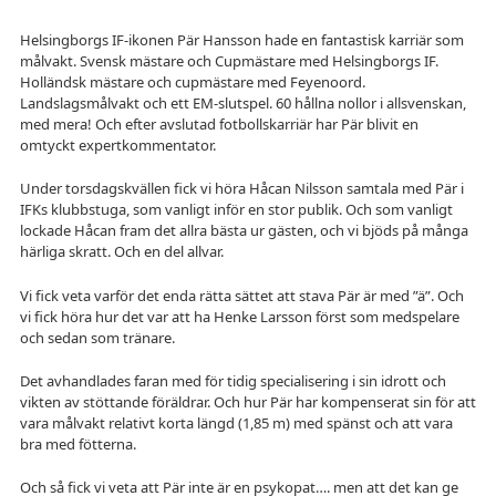
Helsingborgs IF-ikonen Pär Hansson hade en fantastisk karriär som
målvakt. Svensk mästare och Cupmästare med Helsingborgs IF.
Holländsk mästare och cupmästare med Feyenoord.
Landslagsmålvakt och ett EM-slutspel. 60 hållna nollor i allsvenskan,
med mera! Och efter avslutad fotbollskarriär har Pär blivit en
omtyckt expertkommentator.
Under torsdagskvällen fick vi höra Håcan Nilsson samtala med Pär i
IFKs klubbstuga, som vanligt inför en stor publik. Och som vanligt
lockade Håcan fram det allra bästa ur gästen, och vi bjöds på många
härliga skratt. Och en del allvar.
Vi fick veta varför det enda rätta sättet att stava Pär är med ”ä”. Och
vi fick höra hur det var att ha Henke Larsson först som medspelare
och sedan som tränare.
Det avhandlades faran med för tidig specialisering i sin idrott och
vikten av stöttande föräldrar. Och hur Pär har kompenserat sin för att
vara målvakt relativt korta längd (1,85 m) med spänst och att vara
bra med fötterna.
Och så fick vi veta att Pär inte är en psykopat…. men att det kan ge