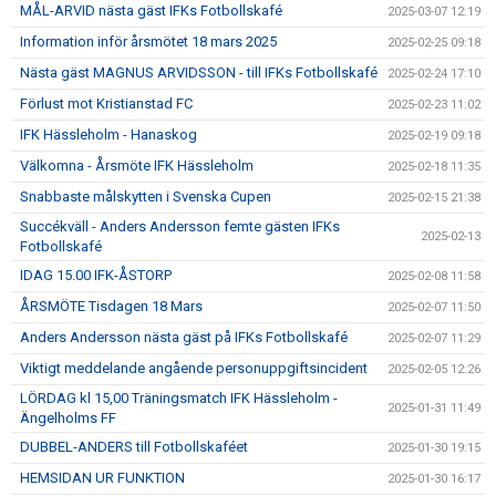
MÅL-ARVID nästa gäst IFKs Fotbollskafé
2025-03-07 12:19
Information inför årsmötet 18 mars 2025
2025-02-25 09:18
Nästa gäst MAGNUS ARVIDSSON - till IFKs Fotbollskafé
2025-02-24 17:10
Förlust mot Kristianstad FC
2025-02-23 11:02
IFK Hässleholm - Hanaskog
2025-02-19 09:18
Välkomna - Årsmöte IFK Hässleholm
2025-02-18 11:35
Snabbaste målskytten i Svenska Cupen
2025-02-15 21:38
Succékväll - Anders Andersson femte gästen IFKs
2025-02-13
Fotbollskafé
IDAG 15.00 IFK-ÅSTORP
2025-02-08 11:58
ÅRSMÖTE Tisdagen 18 Mars
2025-02-07 11:50
Anders Andersson nästa gäst på IFKs Fotbollskafé
2025-02-07 11:29
Viktigt meddelande angående personuppgiftsincident
2025-02-05 12:26
LÖRDAG kl 15,00 Träningsmatch IFK Hässleholm -
2025-01-31 11:49
Ängelholms FF
DUBBEL-ANDERS till Fotbollskaféet
2025-01-30 19:15
HEMSIDAN UR FUNKTION
2025-01-30 16:17