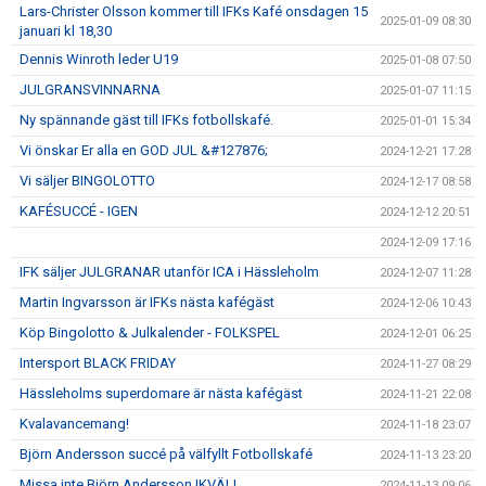
Lars-Christer Olsson kommer till IFKs Kafé onsdagen 15
2025-01-09 08:30
januari kl 18,30
Dennis Winroth leder U19
2025-01-08 07:50
JULGRANSVINNARNA
2025-01-07 11:15
Ny spännande gäst till IFKs fotbollskafé.
2025-01-01 15:34
Vi önskar Er alla en GOD JUL &#127876;
2024-12-21 17:28
Vi säljer BINGOLOTTO
2024-12-17 08:58
KAFÉSUCCÉ - IGEN
2024-12-12 20:51
2024-12-09 17:16
IFK säljer JULGRANAR utanför ICA i Hässleholm
2024-12-07 11:28
Martin Ingvarsson är IFKs nästa kafégäst
2024-12-06 10:43
Köp Bingolotto & Julkalender - FOLKSPEL
2024-12-01 06:25
Intersport BLACK FRIDAY
2024-11-27 08:29
Hässleholms superdomare är nästa kafégäst
2024-11-21 22:08
Kvalavancemang!
2024-11-18 23:07
Björn Andersson succé på välfyllt Fotbollskafé
2024-11-13 23:20
Missa inte Björn Andersson IKVÄLL
2024-11-13 09:06