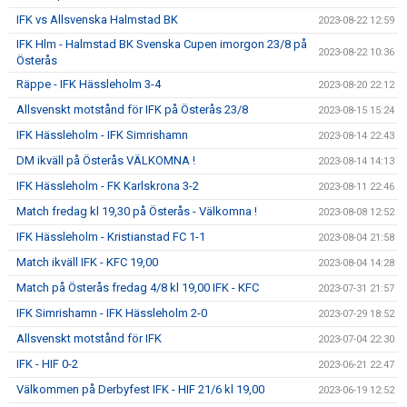
IFK vs Allsvenska Halmstad BK
2023-08-22 12:59
IFK Hlm - Halmstad BK Svenska Cupen imorgon 23/8 på
2023-08-22 10:36
Österås
Räppe - IFK Hässleholm 3-4
2023-08-20 22:12
Allsvenskt motstånd för IFK på Österås 23/8
2023-08-15 15:24
IFK Hässleholm - IFK Simrishamn
2023-08-14 22:43
DM ikväll på Österås VÄLKOMNA !
2023-08-14 14:13
IFK Hässleholm - FK Karlskrona 3-2
2023-08-11 22:46
Match fredag kl 19,30 på Österås - Välkomna !
2023-08-08 12:52
IFK Hässleholm - Kristianstad FC 1-1
2023-08-04 21:58
Match ikväll IFK - KFC 19,00
2023-08-04 14:28
Match på Österås fredag 4/8 kl 19,00 IFK - KFC
2023-07-31 21:57
IFK Simrishamn - IFK Hässleholm 2-0
2023-07-29 18:52
Allsvenskt motstånd för IFK
2023-07-04 22:30
IFK - HIF 0-2
2023-06-21 22:47
Välkommen på Derbyfest IFK - HIF 21/6 kl 19,00
2023-06-19 12:52