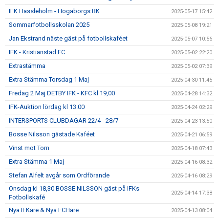
IFK Hässleholm - Högaborgs BK
2025-05-17 15:42
Sommarfotbollsskolan 2025
2025-05-08 19:21
Jan Ekstrand näste gäst på fotbollskaféet
2025-05-07 10:56
IFK - Kristianstad FC
2025-05-02 22:20
Extrastämma
2025-05-02 07:39
Extra Stämma Torsdag 1 Maj
2025-04-30 11:45
Fredag 2 Maj DETBY IFK - KFC kl 19,00
2025-04-28 14:32
IFK-Auktion lördag kl 13.00
2025-04-24 02:29
INTERSPORTS CLUBDAGAR 22/4 - 28/7
2025-04-23 13:50
Bosse Nilsson gästade Kaféet
2025-04-21 06:59
Vinst mot Torn
2025-04-18 07:43
Extra Stämma 1 Maj
2025-04-16 08:32
Stefan Alfelt avgår som Ordförande
2025-04-16 08:29
Onsdag kl 18,30 BOSSE NILSSON gäst på IFKs
2025-04-14 17:38
Fotbollskafé
Nya IFKare & Nya FCHare
2025-04-13 08:04