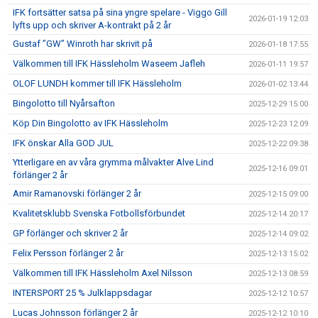
IFK fortsätter satsa på sina yngre spelare - Viggo Gill
2026-01-19 12:03
lyfts upp och skriver A-kontrakt på 2 år
Gustaf ”GW” Winroth har skrivit på
2026-01-18 17:55
Välkommen till IFK Hässleholm Waseem Jafleh
2026-01-11 19:57
OLOF LUNDH kommer till IFK Hässleholm
2026-01-02 13:44
Bingolotto till Nyårsafton
2025-12-29 15:00
Köp Din Bingolotto av IFK Hässleholm
2025-12-23 12:09
IFK önskar Alla GOD JUL
2025-12-22 09:38
Ytterligare en av våra grymma målvakter Alve Lind
2025-12-16 09:01
förlänger 2 år
Amir Ramanovski förlänger 2 år
2025-12-15 09:00
Kvalitetsklubb Svenska Fotbollsförbundet
2025-12-14 20:17
GP förlänger och skriver 2 år
2025-12-14 09:02
Felix Persson förlänger 2 år
2025-12-13 15:02
Välkommen till IFK Hässleholm Axel Nilsson
2025-12-13 08:59
INTERSPORT 25 % Julklappsdagar
2025-12-12 10:57
Lucas Johnsson förlänger 2 år
2025-12-12 10:10