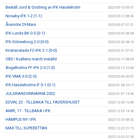
Beställ Jord & Gödning av IFK Hässleholm
2023-03-13 09:51
Nosaby-IFK 1-2 (1-1)
2023-03-12 08:45
Årsmöte 29 Mars
2023-03-07 07:21
IFK-Lunds BK 0-5 (0-1)
2023-03-05 08:58
IFK-Sölvesborg 2-0 (0-0)
2023-02-26 08:10
Kristianstads FC-IFK 2-1 (0-0)
2023-02-21 07:51
OBS ! Kvällens match inställd
2023-02-17 08:09
Ängelholms FF-IFK 2-0 (1-0)
2023-02-12 10:00
IFK-VMA 3-0 (2-0).
2023-02-04 20:07
IFK-Hässleholms IF 0-1 (0-1)
2023-01-28 10:17
JULGRANSVINNARNA 2022
2023-01-07 13:36
EDVIN, 23 - TILLBAKA TILL FADERSHUSET
2022-12-30 15:00
AMIR, 17 - TILLBAKA I IFK
2022-12-29 14:36
HAMPUS NY I IFK
2022-12-29 08:32
MAX TILL SUPERETTAN
2022-12-22 21:19
2022-12-22 07:35