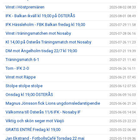
Vinst i Höstpremiären
2025-08-02 08:33
IFK - Balkan ikväll kl 19,00 på ÖSTERÅS
2025-08-01 08:49
IFK Hässleholm - FBK Balkan fredag kl 19,00
2025-07-29 11:58
Vinst i träningsmatchen mot Nosaby
2025-07-28 06:16
Kl 14,00 på Österås Träningsmatch mot Nosaby
2025-07-26 11:23
DM mot Ängelholm tisdag 22/7 kl 19,00
2025-07-21 19:39
Träningsmatch 6-1
2025-07-21 11:40
Torn - IFK 2-0
2025-06-26 16:11
Vinst mot Räppe
2025-06-21 07:45
Stolpe stolpe stolpe
2025-06-12 07:55
Onsdag kl 19,00 ÖSTERÅS
2025-06-09 16:03
Magnus Jönsson fick Lions ungdomsledarstipendie
2025-06-06 21:24
Välkomna till Österås 11/6 IFK - Nosaby IF
2025-06-05 14:04
Viktig och skön seger mot Växjö
2025-05-23 22:23
GRATIS ENTRÉ Fredag kl 19,00
2025-05-22 06:48
Jan Ekstrand - FotbollsCafé Torsdag 22 maj
2025-05-19 09:36