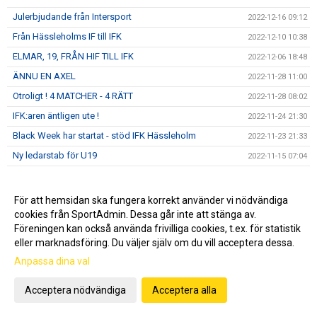
Julerbjudande från Intersport
2022-12-16 09:12
Från Hässleholms IF till IFK
2022-12-10 10:38
ELMAR, 19, FRÅN HIF TILL IFK
2022-12-06 18:48
ÄNNU EN AXEL
2022-11-28 11:00
Otroligt ! 4 MATCHER - 4 RÄTT
2022-11-28 08:02
IFK:aren äntligen ute !
2022-11-24 21:30
Black Week har startat - stöd IFK Hässleholm
2022-11-23 21:33
Ny ledarstab för U19
2022-11-15 07:04
AXEL, 23, VALDE IFK
2022-11-07 21:45
Akademiträning
2022-10-24 10:10
För att hemsidan ska fungera korrekt använder vi nödvändiga
cookies från SportAdmin. Dessa går inte att stänga av.
05:A FÅR A-KONTRAKT
2022-10-19 07:22
Föreningen kan också använda frivilliga cookies, t.ex. för statistik
LINUS, 16, FÅR A-KONTRAKT
2022-10-13 19:15
eller marknadsföring. Du väljer själv om du vill acceptera dessa.
IFK - Kristianstad FC
2022-10-06 06:49
Anpassa dina val
ARMIN LÄMNAR IFK
2022-09-30 22:14
Acceptera nödvändiga
Acceptera alla
IFK vs Högsby IK
2022-09-27 22:18
2022-09-22 21:41