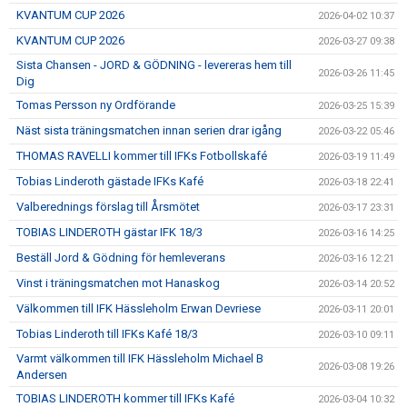
KVANTUM CUP 2026
2026-04-02 10:37
KVANTUM CUP 2026
2026-03-27 09:38
Sista Chansen - JORD & GÖDNING - levereras hem till
2026-03-26 11:45
Dig
Tomas Persson ny Ordförande
2026-03-25 15:39
Näst sista träningsmatchen innan serien drar igång
2026-03-22 05:46
THOMAS RAVELLI kommer till IFKs Fotbollskafé
2026-03-19 11:49
Tobias Linderoth gästade IFKs Kafé
2026-03-18 22:41
Valberednings förslag till Årsmötet
2026-03-17 23:31
TOBIAS LINDEROTH gästar IFK 18/3
2026-03-16 14:25
Beställ Jord & Gödning för hemleverans
2026-03-16 12:21
Vinst i träningsmatchen mot Hanaskog
2026-03-14 20:52
Välkommen till IFK Hässleholm Erwan Devriese
2026-03-11 20:01
Tobias Linderoth till IFKs Kafé 18/3
2026-03-10 09:11
Varmt välkommen till IFK Hässleholm Michael B
2026-03-08 19:26
Andersen
TOBIAS LINDEROTH kommer till IFKs Kafé
2026-03-04 10:32