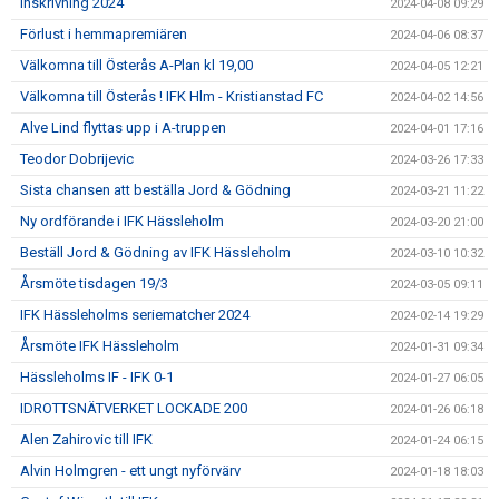
Inskrivning 2024
2024-04-08 09:29
Förlust i hemmapremiären
2024-04-06 08:37
Välkomna till Österås A-Plan kl 19,00
2024-04-05 12:21
Välkomna till Österås ! IFK Hlm - Kristianstad FC
2024-04-02 14:56
Alve Lind flyttas upp i A-truppen
2024-04-01 17:16
Teodor Dobrijevic
2024-03-26 17:33
Sista chansen att beställa Jord & Gödning
2024-03-21 11:22
Ny ordförande i IFK Hässleholm
2024-03-20 21:00
Beställ Jord & Gödning av IFK Hässleholm
2024-03-10 10:32
Årsmöte tisdagen 19/3
2024-03-05 09:11
IFK Hässleholms seriematcher 2024
2024-02-14 19:29
Årsmöte IFK Hässleholm
2024-01-31 09:34
Hässleholms IF - IFK 0-1
2024-01-27 06:05
IDROTTSNÄTVERKET LOCKADE 200
2024-01-26 06:18
Alen Zahirovic till IFK
2024-01-24 06:15
Alvin Holmgren - ett ungt nyförvärv
2024-01-18 18:03