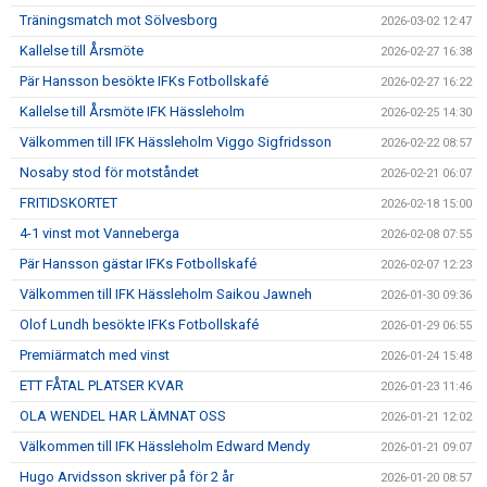
Träningsmatch mot Sölvesborg
2026-03-02 12:47
Kallelse till Årsmöte
2026-02-27 16:38
Pär Hansson besökte IFKs Fotbollskafé
2026-02-27 16:22
Kallelse till Årsmöte IFK Hässleholm
2026-02-25 14:30
Välkommen till IFK Hässleholm Viggo Sigfridsson
2026-02-22 08:57
Nosaby stod för motståndet
2026-02-21 06:07
FRITIDSKORTET
2026-02-18 15:00
4-1 vinst mot Vanneberga
2026-02-08 07:55
Pär Hansson gästar IFKs Fotbollskafé
2026-02-07 12:23
Välkommen till IFK Hässleholm Saikou Jawneh
2026-01-30 09:36
Olof Lundh besökte IFKs Fotbollskafé
2026-01-29 06:55
Premiärmatch med vinst
2026-01-24 15:48
ETT FÅTAL PLATSER KVAR
2026-01-23 11:46
OLA WENDEL HAR LÄMNAT OSS
2026-01-21 12:02
Välkommen till IFK Hässleholm Edward Mendy
2026-01-21 09:07
Hugo Arvidsson skriver på för 2 år
2026-01-20 08:57