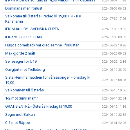
IFK - IFK Berga söndag kl 14,00 Välkomna till Österås !
2024-08-07 11:28
Dominans men förlust
2024-08-03 06:52
Välkomna till Österås Fredag kl 19,00 IFK - IFK
2024-07-30 17:26
Karlshamn
IFK-MJÄLLBY I SVENSKA CUPEN
2024-07-09 19:33
IFK-are I SUPERETTAN
2024-07-08 09:33
Hugos comeback var glädjeämne i förlusten
2024-06-29 19:26
Max gjorde 2 mål!
2024-06-25 09:32
Serieseger för U19
2024-06-22 12:16
Oavgjort mot Trelleborg
2024-06-19 23:00
Sista Hemmamatchen för vårsäsongen - onsdag kl
2024-06-18 08:28
19,00
Välkommen till Österås !
2024-06-15 10:56
1-2 mot Simrishamn
2024-06-14 22:34
GRATIS ENTRÉ - Österås Fredag kl 19,00
2024-06-12 11:16
Seger mot Balkan
2024-06-10 22:32
0-1 mot Räppe
2024-05-31 22:26