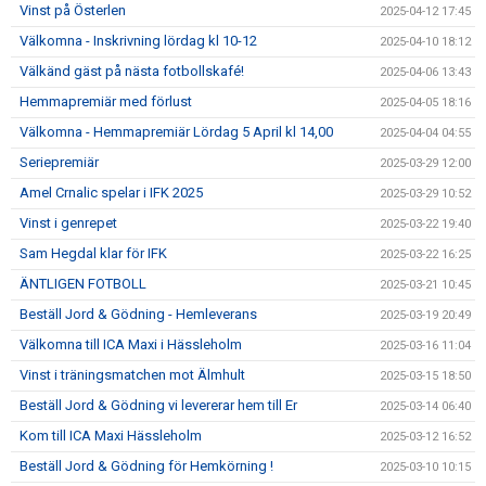
Vinst på Österlen
2025-04-12 17:45
Välkomna - Inskrivning lördag kl 10-12
2025-04-10 18:12
Välkänd gäst på nästa fotbollskafé!
2025-04-06 13:43
Hemmapremiär med förlust
2025-04-05 18:16
Välkomna - Hemmapremiär Lördag 5 April kl 14,00
2025-04-04 04:55
Seriepremiär
2025-03-29 12:00
Amel Crnalic spelar i IFK 2025
2025-03-29 10:52
Vinst i genrepet
2025-03-22 19:40
Sam Hegdal klar för IFK
2025-03-22 16:25
ÄNTLIGEN FOTBOLL
2025-03-21 10:45
Beställ Jord & Gödning - Hemleverans
2025-03-19 20:49
Välkomna till ICA Maxi i Hässleholm
2025-03-16 11:04
Vinst i träningsmatchen mot Älmhult
2025-03-15 18:50
Beställ Jord & Gödning vi levererar hem till Er
2025-03-14 06:40
Kom till ICA Maxi Hässleholm
2025-03-12 16:52
Beställ Jord & Gödning för Hemkörning !
2025-03-10 10:15