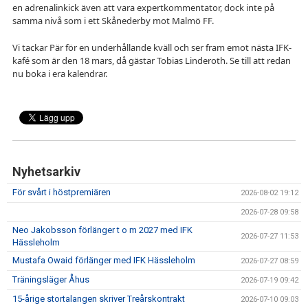
en adrenalinkick även att vara expertkommentator, dock inte på
samma nivå som i ett Skånederby mot Malmö FF.
Vi tackar Pär för en underhållande kväll och ser fram emot nästa IFK-
kafé som är den 18 mars, då gästar Tobias Linderoth. Se till att redan
nu boka i era kalendrar.
Nyhetsarkiv
För svårt i höstpremiären
2026-08-02 19:12
2026-07-28 09:58
Neo Jakobsson förlänger t o m 2027 med IFK
2026-07-27 11:53
Hässleholm
Mustafa Owaid förlänger med IFK Hässleholm
2026-07-27 08:59
Träningsläger Åhus
2026-07-19 09:42
15-årige stortalangen skriver Treårskontrakt
2026-07-10 09:03