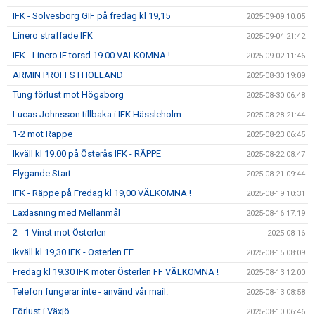
IFK - Sölvesborg GIF på fredag kl 19,15
2025-09-09 10:05
Linero straffade IFK
2025-09-04 21:42
IFK - Linero IF torsd 19.00 VÄLKOMNA !
2025-09-02 11:46
ARMIN PROFFS I HOLLAND
2025-08-30 19:09
Tung förlust mot Högaborg
2025-08-30 06:48
Lucas Johnsson tillbaka i IFK Hässleholm
2025-08-28 21:44
1-2 mot Räppe
2025-08-23 06:45
Ikväll kl 19.00 på Österås IFK - RÄPPE
2025-08-22 08:47
Flygande Start
2025-08-21 09:44
IFK - Räppe på Fredag kl 19,00 VÄLKOMNA !
2025-08-19 10:31
Läxläsning med Mellanmål
2025-08-16 17:19
2 - 1 Vinst mot Österlen
2025-08-16
Ikväll kl 19,30 IFK - Österlen FF
2025-08-15 08:09
Fredag kl 19.30 IFK möter Österlen FF VÄLKOMNA !
2025-08-13 12:00
Telefon fungerar inte - använd vår mail.
2025-08-13 08:58
Förlust i Växjö
2025-08-10 06:46