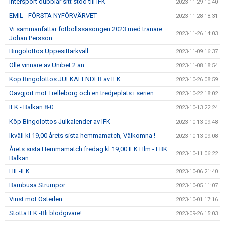
Intersport dubblar sitt stöd till IFK
2023-11-29 10:40
EMIL - FÖRSTA NYFÖRVÄRVET
2023-11-28 18:31
Vi sammanfattar fotbollssäsongen 2023 med tränare
2023-11-26 14:03
Johan Persson
Bingolottos Uppesittarkväll
2023-11-09 16:37
Olle vinnare av Unibet 2:an
2023-11-08 18:54
Köp Bingolottos JULKALENDER av IFK
2023-10-26 08:59
Oavgjort mot Trelleborg och en tredjeplats i serien
2023-10-22 18:02
IFK - Balkan 8-0
2023-10-13 22:24
Köp Bingolottos Julkalender av IFK
2023-10-13 09:48
Ikväll kl 19,00 årets sista hemmamatch, Välkomna !
2023-10-13 09:08
Årets sista Hemmamatch fredag kl 19,00 IFK Hlm - FBK
2023-10-11 06:22
Balkan
HIF-IFK
2023-10-06 21:40
Bambusa Strumpor
2023-10-05 11:07
Vinst mot Österlen
2023-10-01 17:16
Stötta IFK -Bli blodgivare!
2023-09-26 15:03