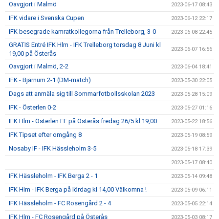
Oavgjort i Malmö
2023-06-17 08:43
IFK vidare i Svenska Cupen
2023-06-12 22:17
IFK besegrade kamratkollegorna från Trelleborg, 3-0
2023-06-08 22:45
GRATIS Entré IFK Hlm - IFK Trelleborg torsdag 8 Juni kl
2023-06-07 16:56
19,00 på Österås
Oavgjort i Malmö, 2-2
2023-06-04 18:41
IFK - Bjärnum 2-1 (DM-match)
2023-05-30 22:05
Dags att anmäla sig till Sommarfotbollsskolan 2023
2023-05-28 15:09
IFK - Österlen 0-2
2023-05-27 01:16
IFK Hlm - Österlen FF på Österås fredag 26/5 kl 19,00
2023-05-22 18:56
IFK Tipset efter omgång 8
2023-05-19 08:59
Nosaby IF - IFK Hässleholm 3-5
2023-05-18 17:39
2023-05-17 08:40
IFK Hässleholm - IFK Berga 2 - 1
2023-05-14 09:48
IFK Hlm - IFK Berga på lördag kl 14,00 Välkomna !
2023-05-09 06:11
IFK Hässleholm - FC Rosengård 2 - 4
2023-05-05 22:14
IFK Hlm - FC Rosengård på Österås
2023-05-03 08:17