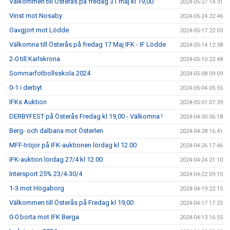
Välkommen till Österås på fredag 31 maj kl 19,00
2024-05-27 14:31
Vinst mot Nosaby
2024-05-24 22:46
Oavgjort mot Lödde
2024-05-17 22:03
Välkomna till Österås på fredag 17 Maj IFK - IF Lödde
2024-05-14 12:38
2-0 till Karlskrona
2024-05-10 22:48
Sommarfotbollsskola 2024
2024-05-08 09:09
0-1 i derbyt
2024-05-04 05:55
IFKs Auktion
2024-05-01 07:39
DERBYFEST på Österås Fredag kl 19,00 - Välkomna !
2024-04-30 06:18
Berg- och dalbana mot Österlen
2024-04-28 16:41
MFF-tröjor på IFK-auktionen lördag kl 12.00
2024-04-26 17:46
IFK-auktion lördag 27/4 kl 12.00
2024-04-24 21:10
Intersport 25% 23/4-30/4
2024-04-22 09:15
1-3 mot Högaborg
2024-04-19 22:15
Välkommen till Österås på Fredag kl 19,00
2024-04-17 17:25
0-0 borta mot IFK Berga
2024-04-13 16:55