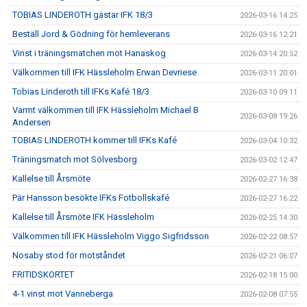
TOBIAS LINDEROTH gästar IFK 18/3
2026-03-16 14:25
Beställ Jord & Gödning för hemleverans
2026-03-16 12:21
Vinst i träningsmatchen mot Hanaskog
2026-03-14 20:52
Välkommen till IFK Hässleholm Erwan Devriese
2026-03-11 20:01
Tobias Linderoth till IFKs Kafé 18/3
2026-03-10 09:11
Varmt välkommen till IFK Hässleholm Michael B
2026-03-08 19:26
Andersen
TOBIAS LINDEROTH kommer till IFKs Kafé
2026-03-04 10:32
Träningsmatch mot Sölvesborg
2026-03-02 12:47
Kallelse till Årsmöte
2026-02-27 16:38
Pär Hansson besökte IFKs Fotbollskafé
2026-02-27 16:22
Kallelse till Årsmöte IFK Hässleholm
2026-02-25 14:30
Välkommen till IFK Hässleholm Viggo Sigfridsson
2026-02-22 08:57
Nosaby stod för motståndet
2026-02-21 06:07
FRITIDSKORTET
2026-02-18 15:00
4-1 vinst mot Vanneberga
2026-02-08 07:55