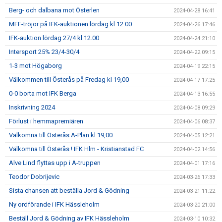
Berg- och dalbana mot Österlen
2024-04-28 16:41
MFF-tröjor på IFK-auktionen lördag kl 12.00
2024-04-26 17:46
IFK-auktion lördag 27/4 kl 12.00
2024-04-24 21:10
Intersport 25% 23/4-30/4
2024-04-22 09:15
1-3 mot Högaborg
2024-04-19 22:15
Välkommen till Österås på Fredag kl 19,00
2024-04-17 17:25
0-0 borta mot IFK Berga
2024-04-13 16:55
Inskrivning 2024
2024-04-08 09:29
Förlust i hemmapremiären
2024-04-06 08:37
Välkomna till Österås A-Plan kl 19,00
2024-04-05 12:21
Välkomna till Österås ! IFK Hlm - Kristianstad FC
2024-04-02 14:56
Alve Lind flyttas upp i A-truppen
2024-04-01 17:16
Teodor Dobrijevic
2024-03-26 17:33
Sista chansen att beställa Jord & Gödning
2024-03-21 11:22
Ny ordförande i IFK Hässleholm
2024-03-20 21:00
Beställ Jord & Gödning av IFK Hässleholm
2024-03-10 10:32