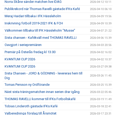
Norra Skåne sänder matchen live IDAG
2026-04-12 10:11
Publikrekord när Thomas Ravelli gästade IFKs Kafé
2026-04-10 06:10
Meraj Haidari tillbaka i IFK Hässleholm
2026-04-09 19:56
Inskrivning fotboll 2019-2021 IFK & FCH
2026-04-09 10:39
Välkommen tillbaka till IFK Hässleholm ”Musse”
2026-04-07 21:22
Sista chansen - Kafékväll med THOMAS RAVELLI
2026-04-06 15:39
Oavgjort i seriepremiären
2026-04-03 20:56
Premiär på Österås fredag kl 13.00
2026-04-02 16:02
KVANTUM CUP 2026
2026-04-02 10:37
KVANTUM CUP 2026
2026-03-27 09:38
Sista Chansen - JORD & GÖDNING - levereras hem till
2026-03-26 11:45
Dig
Tomas Persson ny Ordförande
2026-03-25 15:39
Näst sista träningsmatchen innan serien drar igång
2026-03-22 05:46
THOMAS RAVELLI kommer till IFKs Fotbollskafé
2026-03-19 11:49
Tobias Linderoth gästade IFKs Kafé
2026-03-18 22:41
Valberednings förslag till Årsmötet
2026-03-17 23:31