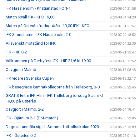
IFK Hässleholm - Kristianstad FC 1-1
2023-08-04 21:58
Match ikväll IFK - KFC 19,00
2023-08-04 14:28
Match på Österås fredag 4/8 kl 19,00 IFK - KFC
2023-07-31 21:57
IFK Simrishamn - IFK Hässleholm 2-0
2023-07-29 18:52
Allsvenskt motstånd för IFK
2023-07-04 22:30
IFK - HIF 0-2
2023-06-21 22:47
Välkommen på Derbyfest IFK - HIF 21/6 kl 19,00
2023-06-19 12:52
Oavgjort i Malmö
2023-06-17 08:43
IFK vidare i Svenska Cupen
2023-06-12 22:17
IFK besegrade kamratkollegorna från Trelleborg, 3-0
2023-06-08 22:45
GRATIS Entré IFK Hlm - IFK Trelleborg torsdag 8 Juni kl
2023-06-07 16:56
19,00 på Österås
Oavgjort i Malmö, 2-2
2023-06-04 18:41
IFK - Bjärnum 2-1 (DM-match)
2023-05-30 22:05
Dags att anmäla sig till Sommarfotbollsskolan 2023
2023-05-28 15:09
IFK - Österlen 0-2
2023-05-27 01:16