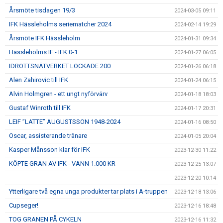
Årsmöte tisdagen 19/3
2024-03-05 09:11
IFK Hässleholms seriematcher 2024
2024-02-14 19:29
Årsmöte IFK Hässleholm
2024-01-31 09:34
Hässleholms IF - IFK 0-1
2024-01-27 06:05
IDROTTSNÄTVERKET LOCKADE 200
2024-01-26 06:18
Alen Zahirovic till IFK
2024-01-24 06:15
Alvin Holmgren - ett ungt nyförvärv
2024-01-18 18:03
Gustaf Winroth till IFK
2024-01-17 20:31
LEIF ”LATTE” AUGUSTSSON 1948-2024
2024-01-16 08:50
Oscar, assisterande tränare
2024-01-05 20:04
Kasper Månsson klar för IFK
2023-12-30 11:22
KÖPTE GRAN AV IFK - VANN 1.000 KR
2023-12-25 13:07
2023-12-20 10:14
Ytterligare två egna unga produkter tar plats i A-truppen
2023-12-18 13:06
Cupseger!
2023-12-16 18:48
TOG GRANEN PÅ CYKELN
2023-12-16 11:32