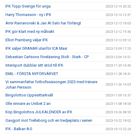
IFK Topp-Sverige för unga
2023-12-14 20:32
Harry Thomasson - ny i IFK
2023-12-14 12:37
Amir Ramanovski & Jan Al Salo har förlängt
2023-12-13 18:03
IFK gör klart med ny målvakt
2023-12-12 19:36
Elliot Pramberg väljer IFK
2023-12-12 09:12
IFK säljer GRANAR utanför ICA Maxi
2023-12-09 17:23
Sebastian Carlsons föreläsning Stolt - Stark - CP
2023-12-04 16:51
Intersport dubblar sitt stöd till IFK
2023-11-29 10:40
EMIL - FÖRSTA NYFÖRVÄRVET
2023-11-28 18:31
Vi sammanfattar fotbollssäsongen 2023 med tränare
2023-11-26 14:03
Johan Persson
Bingolottos Uppesittarkväll
2023-11-09 16:37
Olle vinnare av Unibet 2:an
2023-11-08 18:54
Köp Bingolottos JULKALENDER av IFK
2023-10-26 08:59
Oavgjort mot Trelleborg och en tredjeplats i serien
2023-10-22 18:02
IFK - Balkan 8-0
2023-10-13 22:24