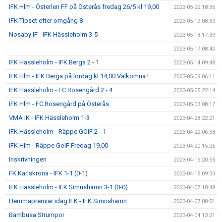
IFK Hlm - Österlen FF på Österås fredag 26/5 kl 19,00
2023-05-22 18:56
IFK Tipset efter omgång 8
2023-05-19 08:59
Nosaby IF - IFK Hässleholm 3-5
2023-05-18 17:39
2023-05-17 08:40
IFK Hässleholm - IFK Berga 2 - 1
2023-05-14 09:48
IFK Hlm - IFK Berga på lördag kl 14,00 Välkomna !
2023-05-09 06:11
IFK Hässleholm - FC Rosengård 2 - 4
2023-05-05 22:14
IFK Hlm - FC Rosengård på Österås
2023-05-03 08:17
VMA IK - IFK Hässleholm 1-3
2023-04-28 22:21
IFK Hässleholm - Räppe GOIF 2 - 1
2023-04-22 06:58
IFK Hlm - Räppe GoIF Fredag 19,00
2023-04-20 15:25
Inskrivningen
2023-04-16 20:55
FK Karlskrona - IFK 1-1 (0-1)
2023-04-15 09:33
IFK Hässleholm - IFK Simrishamn 3-1 (0-0)
2023-04-07 18:48
Hemmapremiär idag IFK - IFK Simrishamn
2023-04-07 08:51
Bambusa Strumpor
2023-04-04 13:21