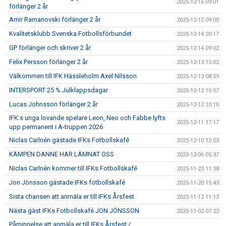
2025-12-16 09:01
förlänger 2 år
Amir Ramanovski förlänger 2 år
2025-12-15 09:00
Kvalitetsklubb Svenska Fotbollsförbundet
2025-12-14 20:17
GP förlänger och skriver 2 år
2025-12-14 09:02
Felix Persson förlänger 2 år
2025-12-13 15:02
Välkommen till IFK Hässleholm Axel Nilsson
2025-12-13 08:59
INTERSPORT 25 % Julklappsdagar
2025-12-12 10:57
Lucas Johnsson förlänger 2 år
2025-12-12 10:10
IFK:s unga lovande spelare Leon, Neo och Fabbe lyfts
2025-12-11 17:17
upp permanent i A-truppen 2026
Niclas Carlnén gästade IFKs Fotbollskafé
2025-12-10 12:03
KÄMPEN DANNE HAR LÄMNAT OSS
2025-12-06 05:37
Niclas Carlnén kommer till IFKs Fotbollskafé
2025-11-23 11:38
Jon Jönsson gästade IFKs fotbollskafé
2025-11-20 15:43
Sista chansen att anmäla er till IFKs Årsfest
2025-11-12 11:13
Nästa gäst IFKs Fotbollskafé JON JÖNSSON
2025-11-02 07:22
Påminnelse att anmäla er till IFKs Årsfest /