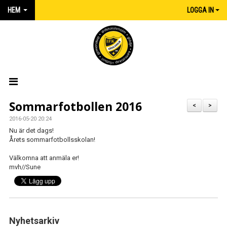
HEM
LOGGA IN
HEM
Sommarfotbollen 2016
<
>
2016-05-20 20:24
NYHETER
Nu är det dags!
Årets sommarfotbollsskolan!
MATCHER
Välkomna att anmäla er!
mvh//Sune
KALENDER
IFK:AREN
KLUBBSHOP INTERSPORT
Nyhetsarkiv