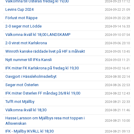
Välkomna till Österås fredag kl 19,00
2024-09-23 17:12
Levins Cup 2024
2024-09-22 21:09
Förlust mot Räppe
2024-09-20 22:28
2-0 seger mot Lödde
2024-09-14 16:33
Välkomna ikväll kl 18,00 LANDSKAMP
2024-09-10 07:54
2-0 vinst mot Karlskrona
2024-09-06 23:10
Winroth kanske räddade livet på HIF:s målvakt
2024-09-05 13:45
Nytt nummer till IFKs Kansli
2024-09-03 11:21
IFK möter FK Karlskrona på fredag kl 19,30
2024-09-02 16:41
Oavgjort i Hässleholmsderbyt
2024-08-30 22:14
Seger mot Österlen
2024-08-26 22:53
IFK möter Österlen FF måndag 26/8 kl 19,00
2024-08-22 12:43
Tufft mot Mjällby
2024-08-21 22:33
Välkomna ikväll kl 18,30
2024-08-21 11:46
Hasse Larsson om Mjällbys resa mot toppen i
2024-08-21 10:00
Allsvenskan
IFK - Mjällby IKVÄLL kl 18,30
2024-08-21 09:13