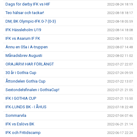
Dags för derby IFK vs HIF
2022-08-24 18:19
Teo hälsar och tackar!
2022-08-18 18:17
DM, BK Olympic-IFK 0-7 (0-3)
2022-08-18 05:59
IFK Hässleholm U19
2022-08-14 18:08
IFK vs Asarum IF FK
2022-08-11 10:35
Ännu en 05a i A-truppen
2022-08-07 14:48
Månadsbrev Augusti
2022-08-02 11:02
ORAJÄRVI HAR FÖRLÄNGT
2022-07-27 22:07
30 år i Gothia Cup
2022-07-24 09:59
Åttondelen Gothia Cup
2022-07-22 13:07
Sextondelsfinalen i GothiaCup!
2022-07-21 21:05
IFK I GOTHIA CUP
2022-07-21 15:50
IFK-LUNDS BK - I ÅHUS
2022-07-18 22:48
Sommarvila
2022-07-04 07:46
IFK vs Eslövs BK
2022-06-21 21:14
IFK och Fritidscamp
2022-06-17 22:24