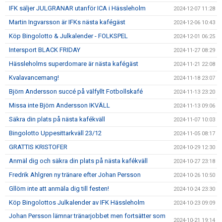
IFK säljer JULGRANAR utanför ICA i Hässleholm
2024-12-07 11:28
Martin Ingvarsson är IFKs nästa kafégäst
2024-12-06 10:43
Köp Bingolotto & Julkalender - FOLKSPEL
2024-12-01 06:25
Intersport BLACK FRIDAY
2024-11-27 08:29
Hässleholms superdomare är nästa kafégäst
2024-11-21 22:08
Kvalavancemang!
2024-11-18 23:07
Björn Andersson succé på välfyllt Fotbollskafé
2024-11-13 23:20
Missa inte Björn Andersson IKVÄLL
2024-11-13 09:06
Säkra din plats på nästa kafékväll
2024-11-07 10:03
Bingolotto Uppesittarkväll 23/12
2024-11-05 08:17
GRATTIS KRISTOFER
2024-10-29 12:30
Anmäl dig och säkra din plats på nästa kafékväll
2024-10-27 23:18
Fredrik Ahlgren ny tränare efter Johan Persson
2024-10-26 10:50
Gllöm inte att anmäla dig till festen!
2024-10-24 23:30
Köp Bingolottos Julkalender av IFK Hässleholm
2024-10-23 09:09
Johan Persson lämnar tränarjobbet men fortsätter som
2024-10-21 19:14