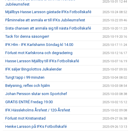
2025-10-31 12:44
Jubileumsfest
Mjällbys Hasse Larsson gästade IFKs Fotbollskafé
2025-10-24 08:52
Påminnelse att anmäla er till IFKs Jubileumsfest
2025-10-22 09:46
Sista chansen att anmäla sig till nästa Fotbollskafé
2025-10-20 11:23
Tack för denna säsongen!
2025-10-19 20:16
IFK Hlm - IFK Karlshamn Söndag kl 14.00
2025-10-17 11:24
Förlust mot Karlskrona och degradering
2025-10-12 16:17
Hasse Larsson Mjällby till IFKs Fotbollskafé
2025-10-07 16:19
IFK säljer Bingolottos Julkalender
2025-10-07 09:55
Tungt tapp i 99 minuten
2025-10-04 08:02
Belysning, reflex och hjälm
2025-10-03 08:54
Johan Persson slutar som Sportchef
2025-10-03 08:38
GRATIS ENTRÉ Fredag 19.00
2025-10-02 15:12
IFK Hässleholms Årsfest / 120-Årsfest
2025-10-02 09:08
Förlust mot Kristianstad
2025-09-27 06:38
Henke Larsson på IFKs Fotbollskafé
2025-09-26 13:13