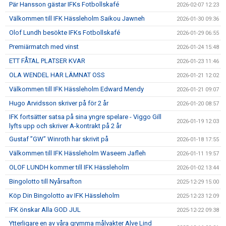
Pär Hansson gästar IFKs Fotbollskafé
2026-02-07 12:23
Välkommen till IFK Hässleholm Saikou Jawneh
2026-01-30 09:36
Olof Lundh besökte IFKs Fotbollskafé
2026-01-29 06:55
Premiärmatch med vinst
2026-01-24 15:48
ETT FÅTAL PLATSER KVAR
2026-01-23 11:46
OLA WENDEL HAR LÄMNAT OSS
2026-01-21 12:02
Välkommen till IFK Hässleholm Edward Mendy
2026-01-21 09:07
Hugo Arvidsson skriver på för 2 år
2026-01-20 08:57
IFK fortsätter satsa på sina yngre spelare - Viggo Gill
2026-01-19 12:03
lyfts upp och skriver A-kontrakt på 2 år
Gustaf ”GW” Winroth har skrivit på
2026-01-18 17:55
Välkommen till IFK Hässleholm Waseem Jafleh
2026-01-11 19:57
OLOF LUNDH kommer till IFK Hässleholm
2026-01-02 13:44
Bingolotto till Nyårsafton
2025-12-29 15:00
Köp Din Bingolotto av IFK Hässleholm
2025-12-23 12:09
IFK önskar Alla GOD JUL
2025-12-22 09:38
Ytterligare en av våra grymma målvakter Alve Lind