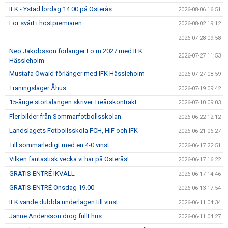
IFK GER TILLBAKA
IFK - Ystad lördag 14.00 på Österås
2026-08-06 16:51
För svårt i höstpremiären
2026-08-02 19:12
50/50 LOTTERIET
2026-07-28 09:58
IFK TIPSET 2026
Neo Jakobsson förlänger t o m 2027 med IFK
2026-07-27 11:53
Hässleholm
VM-TIPSET 2026
Mustafa Owaid förlänger med IFK Hässleholm
2026-07-27 08:59
Träningsläger Åhus
2026-07-19 09:42
15-årige stortalangen skriver Treårskontrakt
2026-07-10 09:03
Fler bilder från Sommarfotbollsskolan
2026-06-22 12:12
Landslagets Fotbollsskola FCH, HIF och IFK
2026-06-21 06:27
Till sommarledigt med en 4-0 vinst
2026-06-17 22:51
Vilken fantastisk vecka vi har på Österås!
2026-06-17 16:22
GRATIS ENTRÉ IKVÄLL
2026-06-17 14:46
GRATIS ENTRÉ Onsdag 19.00
2026-06-13 17:54
IFK vände dubbla underlägen till vinst
2026-06-11 04:34
Janne Andersson drog fullt hus
2026-06-11 04:27