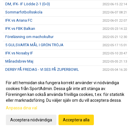
DM, IFK- IF Lödde 2-1 (0-0)
2022-06-15 22:14
Sommarfotbollsskola
2022-06-07 08:21
IFK vs Ariana FC
2022-06-01 22:07
IFK vs FBK Balkan
2022-05-23 14:22
Föreläsning om machokultur
2022-05-21 12:30
5 GULSVARTA MÅL I GRÖN TRÖJA
2022-05-17 15:01
IFK vs Nosaby IF
2022-05-10 20:47
Månadsbrev Maj
2022-05-05 21:13
DERBY PÅ FREDAG - VI SES PÅ ZUPERBOWL
2022-05-04 16:20
Helsingborgs IF - IFK Norrköping
2022-05-04 10:51
För att hemsidan ska fungera korrekt använder vi nödvändiga
IFK-auktion IDAG 11.00
2022-04-30 09:11
cookies från SportAdmin. Dessa går inte att stänga av.
IFK vs Österlens FF
Föreningen kan också använda frivilliga cookies, t.ex. för statistik
2022-04-27 14:05
eller marknadsföring. Du väljer själv om du vill acceptera dessa.
IFK vs FC Rosengård
2022-04-13 18:21
Anpassa dina val
20 NYA IFKare
2022-04-10 18:35
Månadsbrev April
2022-04-04 11:40
Acceptera nödvändiga
Acceptera alla
Ukörning av gödsel
2022-04-04 07:50