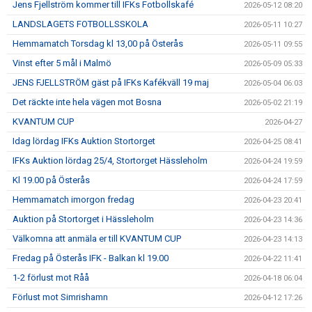
Jens Fjellström kommer till IFKs Fotbollskafé
2026-05-12 08:20
LANDSLAGETS FOTBOLLSSKOLA
2026-05-11 10:27
Hemmamatch Torsdag kl 13,00 på Österås
2026-05-11 09:55
Vinst efter 5 mål i Malmö
2026-05-09 05:33
JENS FJELLSTRÖM gäst på IFKs Kafékväll 19 maj
2026-05-04 06:03
Det räckte inte hela vägen mot Bosna
2026-05-02 21:19
KVANTUM CUP
2026-04-27
Idag lördag IFKs Auktion Stortorget
2026-04-25 08:41
IFKs Auktion lördag 25/4, Stortorget Hässleholm
2026-04-24 19:59
Kl 19.00 på Österås
2026-04-24 17:59
Hemmamatch imorgon fredag
2026-04-23 20:41
Auktion på Stortorget i Hässleholm
2026-04-23 14:36
Välkomna att anmäla er till KVANTUM CUP
2026-04-23 14:13
Fredag på Österås IFK - Balkan kl 19.00
2026-04-22 11:41
1-2 förlust mot Råå
2026-04-18 06:04
Förlust mot Simrishamn
2026-04-12 17:26