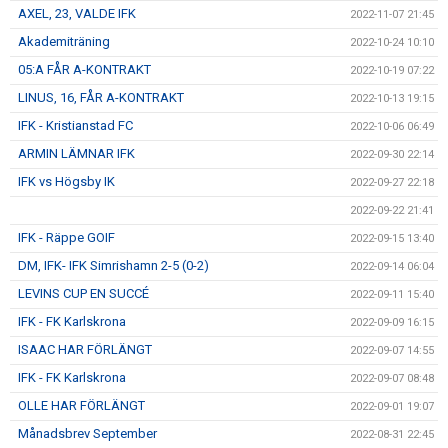
AXEL, 23, VALDE IFK
2022-11-07 21:45
Akademiträning
2022-10-24 10:10
05:A FÅR A-KONTRAKT
2022-10-19 07:22
LINUS, 16, FÅR A-KONTRAKT
2022-10-13 19:15
IFK - Kristianstad FC
2022-10-06 06:49
ARMIN LÄMNAR IFK
2022-09-30 22:14
IFK vs Högsby IK
2022-09-27 22:18
2022-09-22 21:41
IFK - Räppe GOIF
2022-09-15 13:40
DM, IFK- IFK Simrishamn 2-5 (0-2)
2022-09-14 06:04
LEVINS CUP EN SUCCÉ
2022-09-11 15:40
IFK - FK Karlskrona
2022-09-09 16:15
ISAAC HAR FÖRLÄNGT
2022-09-07 14:55
IFK - FK Karlskrona
2022-09-07 08:48
OLLE HAR FÖRLÄNGT
2022-09-01 19:07
Månadsbrev September
2022-08-31 22:45