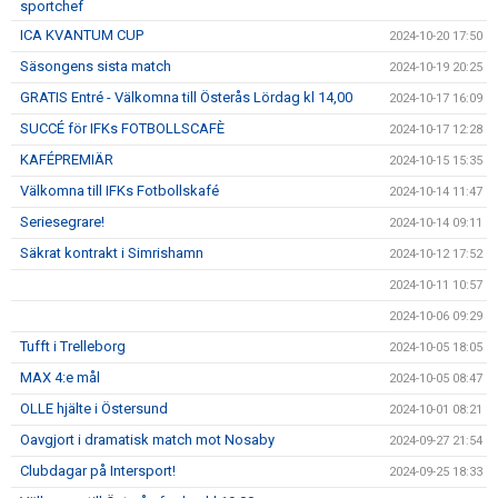
sportchef
ICA KVANTUM CUP
2024-10-20 17:50
Säsongens sista match
2024-10-19 20:25
GRATIS Entré - Välkomna till Österås Lördag kl 14,00
2024-10-17 16:09
SUCCÉ för IFKs FOTBOLLSCAFÈ
2024-10-17 12:28
KAFÉPREMIÄR
2024-10-15 15:35
Välkomna till IFKs Fotbollskafé
2024-10-14 11:47
Seriesegrare!
2024-10-14 09:11
Säkrat kontrakt i Simrishamn
2024-10-12 17:52
2024-10-11 10:57
2024-10-06 09:29
Tufft i Trelleborg
2024-10-05 18:05
MAX 4:e mål
2024-10-05 08:47
OLLE hjälte i Östersund
2024-10-01 08:21
Oavgjort i dramatisk match mot Nosaby
2024-09-27 21:54
Clubdagar på Intersport!
2024-09-25 18:33