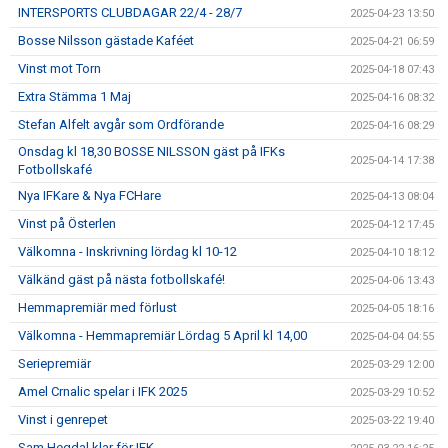
INTERSPORTS CLUBDAGAR 22/4 - 28/7
2025-04-23 13:50
Bosse Nilsson gästade Kaféet
2025-04-21 06:59
Vinst mot Torn
2025-04-18 07:43
Extra Stämma 1 Maj
2025-04-16 08:32
Stefan Alfelt avgår som Ordförande
2025-04-16 08:29
Onsdag kl 18,30 BOSSE NILSSON gäst på IFKs
2025-04-14 17:38
Fotbollskafé
Nya IFKare & Nya FCHare
2025-04-13 08:04
Vinst på Österlen
2025-04-12 17:45
Välkomna - Inskrivning lördag kl 10-12
2025-04-10 18:12
Välkänd gäst på nästa fotbollskafé!
2025-04-06 13:43
Hemmapremiär med förlust
2025-04-05 18:16
Välkomna - Hemmapremiär Lördag 5 April kl 14,00
2025-04-04 04:55
Seriepremiär
2025-03-29 12:00
Amel Crnalic spelar i IFK 2025
2025-03-29 10:52
Vinst i genrepet
2025-03-22 19:40
Sam Hegdal klar för IFK