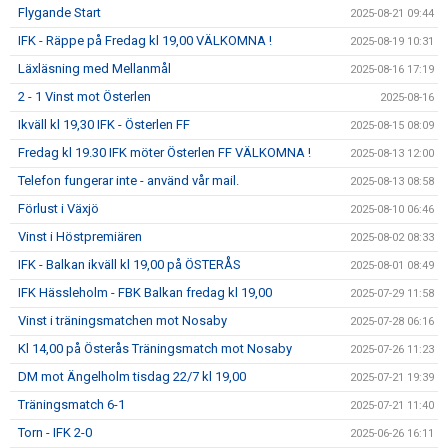
Flygande Start
2025-08-21 09:44
IFK - Räppe på Fredag kl 19,00 VÄLKOMNA !
2025-08-19 10:31
Läxläsning med Mellanmål
2025-08-16 17:19
2 - 1 Vinst mot Österlen
2025-08-16
Ikväll kl 19,30 IFK - Österlen FF
2025-08-15 08:09
Fredag kl 19.30 IFK möter Österlen FF VÄLKOMNA !
2025-08-13 12:00
Telefon fungerar inte - använd vår mail.
2025-08-13 08:58
Förlust i Växjö
2025-08-10 06:46
Vinst i Höstpremiären
2025-08-02 08:33
IFK - Balkan ikväll kl 19,00 på ÖSTERÅS
2025-08-01 08:49
IFK Hässleholm - FBK Balkan fredag kl 19,00
2025-07-29 11:58
Vinst i träningsmatchen mot Nosaby
2025-07-28 06:16
Kl 14,00 på Österås Träningsmatch mot Nosaby
2025-07-26 11:23
DM mot Ängelholm tisdag 22/7 kl 19,00
2025-07-21 19:39
Träningsmatch 6-1
2025-07-21 11:40
Torn - IFK 2-0
2025-06-26 16:11