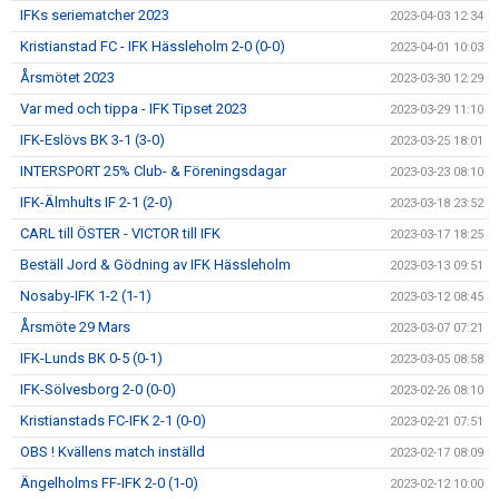
IFKs seriematcher 2023
2023-04-03 12:34
Kristianstad FC - IFK Hässleholm 2-0 (0-0)
2023-04-01 10:03
Årsmötet 2023
2023-03-30 12:29
Var med och tippa - IFK Tipset 2023
2023-03-29 11:10
IFK-Eslövs BK 3-1 (3-0)
2023-03-25 18:01
INTERSPORT 25% Club- & Föreningsdagar
2023-03-23 08:10
IFK-Älmhults IF 2-1 (2-0)
2023-03-18 23:52
CARL till ÖSTER - VICTOR till IFK
2023-03-17 18:25
Beställ Jord & Gödning av IFK Hässleholm
2023-03-13 09:51
Nosaby-IFK 1-2 (1-1)
2023-03-12 08:45
Årsmöte 29 Mars
2023-03-07 07:21
IFK-Lunds BK 0-5 (0-1)
2023-03-05 08:58
IFK-Sölvesborg 2-0 (0-0)
2023-02-26 08:10
Kristianstads FC-IFK 2-1 (0-0)
2023-02-21 07:51
OBS ! Kvällens match inställd
2023-02-17 08:09
Ängelholms FF-IFK 2-0 (1-0)
2023-02-12 10:00