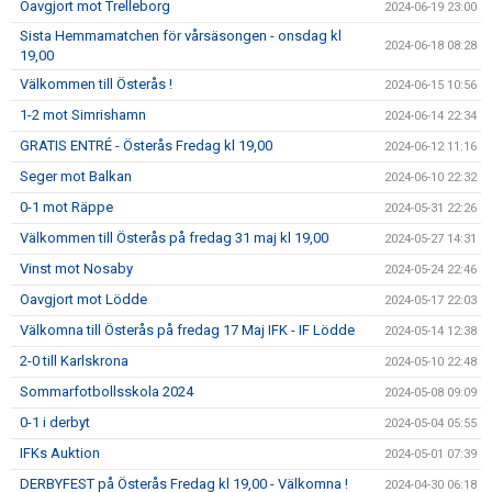
Oavgjort mot Trelleborg
2024-06-19 23:00
Sista Hemmamatchen för vårsäsongen - onsdag kl
2024-06-18 08:28
19,00
Välkommen till Österås !
2024-06-15 10:56
1-2 mot Simrishamn
2024-06-14 22:34
GRATIS ENTRÉ - Österås Fredag kl 19,00
2024-06-12 11:16
Seger mot Balkan
2024-06-10 22:32
0-1 mot Räppe
2024-05-31 22:26
Välkommen till Österås på fredag 31 maj kl 19,00
2024-05-27 14:31
Vinst mot Nosaby
2024-05-24 22:46
Oavgjort mot Lödde
2024-05-17 22:03
Välkomna till Österås på fredag 17 Maj IFK - IF Lödde
2024-05-14 12:38
2-0 till Karlskrona
2024-05-10 22:48
Sommarfotbollsskola 2024
2024-05-08 09:09
0-1 i derbyt
2024-05-04 05:55
IFKs Auktion
2024-05-01 07:39
DERBYFEST på Österås Fredag kl 19,00 - Välkomna !
2024-04-30 06:18