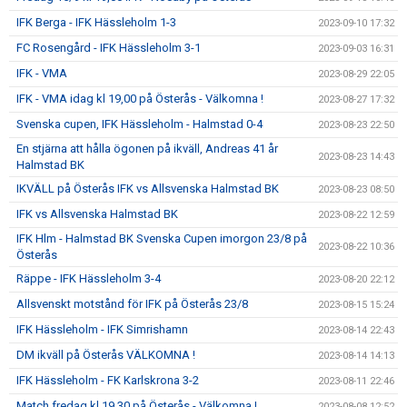
IFK Berga - IFK Hässleholm 1-3
2023-09-10 17:32
FC Rosengård - IFK Hässleholm 3-1
2023-09-03 16:31
IFK - VMA
2023-08-29 22:05
IFK - VMA idag kl 19,00 på Österås - Välkomna !
2023-08-27 17:32
Svenska cupen, IFK Hässleholm - Halmstad 0-4
2023-08-23 22:50
En stjärna att hålla ögonen på ikväll, Andreas 41 år
2023-08-23 14:43
Halmstad BK
IKVÄLL på Österås IFK vs Allsvenska Halmstad BK
2023-08-23 08:50
IFK vs Allsvenska Halmstad BK
2023-08-22 12:59
IFK Hlm - Halmstad BK Svenska Cupen imorgon 23/8 på
2023-08-22 10:36
Österås
Räppe - IFK Hässleholm 3-4
2023-08-20 22:12
Allsvenskt motstånd för IFK på Österås 23/8
2023-08-15 15:24
IFK Hässleholm - IFK Simrishamn
2023-08-14 22:43
DM ikväll på Österås VÄLKOMNA !
2023-08-14 14:13
IFK Hässleholm - FK Karlskrona 3-2
2023-08-11 22:46
Match fredag kl 19,30 på Österås - Välkomna !
2023-08-08 12:52