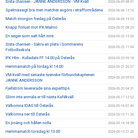
Sista chansen - JANNE ANDERSSON - VM Kväll
2026-06-09 08:31
Spelmässigt bra men matcher avgörs i straffområdena
2026-06-06 13:16
Match imorgon fredag på Österås
2026-06-04 19:02
Knapp förlust mot IFK Malmö
2026-05-31 08:29
En seger som satt hårt inne
2026-05-25 13:50
Sista chansen - Säkra en plats i Sommarens
2026-05-25 11:04
Fotbollsskola
IFK Hlm - Kulladals FF 14.00 på Österås
2026-05-23 09:18
Hemmamatch på lördag kl 14.00
2026-05-21 20:57
VM-kväll med senaste svenske förbundskaptenen
2026-05-20 09:03
JANNE ANDERSSON
Fjellström levererade sina experttips
2026-05-20 04:31
Glöm inte anmäla er till nästa Kafékväll
2026-05-17 12:52
Välkomna IDAG till Österås
2026-05-16 07:40
Välkomna ner till Österås
2026-05-15 11:26
En poäng och hållen nolla
2026-05-14 18:38
Hemmamatch torsdag kl 13.00
2026-05-13 21:20