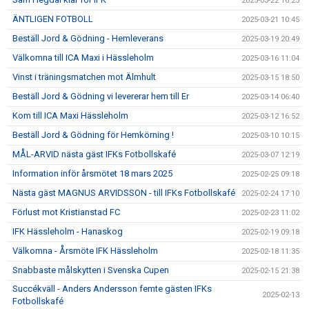
2025-03-22 16:25
ÄNTLIGEN FOTBOLL
2025-03-21 10:45
Beställ Jord & Gödning - Hemleverans
2025-03-19 20:49
Välkomna till ICA Maxi i Hässleholm
2025-03-16 11:04
Vinst i träningsmatchen mot Älmhult
2025-03-15 18:50
Beställ Jord & Gödning vi levererar hem till Er
2025-03-14 06:40
Kom till ICA Maxi Hässleholm
2025-03-12 16:52
Beställ Jord & Gödning för Hemkörning !
2025-03-10 10:15
MÅL-ARVID nästa gäst IFKs Fotbollskafé
2025-03-07 12:19
Information inför årsmötet 18 mars 2025
2025-02-25 09:18
Nästa gäst MAGNUS ARVIDSSON - till IFKs Fotbollskafé
2025-02-24 17:10
Förlust mot Kristianstad FC
2025-02-23 11:02
IFK Hässleholm - Hanaskog
2025-02-19 09:18
Välkomna - Årsmöte IFK Hässleholm
2025-02-18 11:35
Snabbaste målskytten i Svenska Cupen
2025-02-15 21:38
Succékväll - Anders Andersson femte gästen IFKs
2025-02-13
Fotbollskafé