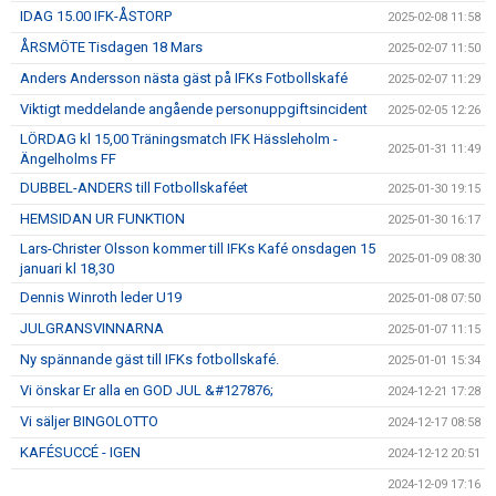
IDAG 15.00 IFK-ÅSTORP
2025-02-08 11:58
ÅRSMÖTE Tisdagen 18 Mars
2025-02-07 11:50
Anders Andersson nästa gäst på IFKs Fotbollskafé
2025-02-07 11:29
Viktigt meddelande angående personuppgiftsincident
2025-02-05 12:26
LÖRDAG kl 15,00 Träningsmatch IFK Hässleholm -
2025-01-31 11:49
Ängelholms FF
DUBBEL-ANDERS till Fotbollskaféet
2025-01-30 19:15
HEMSIDAN UR FUNKTION
2025-01-30 16:17
Lars-Christer Olsson kommer till IFKs Kafé onsdagen 15
2025-01-09 08:30
januari kl 18,30
Dennis Winroth leder U19
2025-01-08 07:50
JULGRANSVINNARNA
2025-01-07 11:15
Ny spännande gäst till IFKs fotbollskafé.
2025-01-01 15:34
Vi önskar Er alla en GOD JUL &#127876;
2024-12-21 17:28
Vi säljer BINGOLOTTO
2024-12-17 08:58
KAFÉSUCCÉ - IGEN
2024-12-12 20:51
2024-12-09 17:16