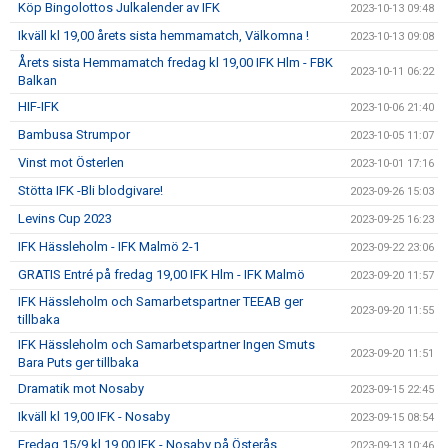
Köp Bingolottos Julkalender av IFK
2023-10-13 09:48
Ikväll kl 19,00 årets sista hemmamatch, Välkomna !
2023-10-13 09:08
Årets sista Hemmamatch fredag kl 19,00 IFK Hlm - FBK
2023-10-11 06:22
Balkan
HIF-IFK
2023-10-06 21:40
Bambusa Strumpor
2023-10-05 11:07
Vinst mot Österlen
2023-10-01 17:16
Stötta IFK -Bli blodgivare!
2023-09-26 15:03
Levins Cup 2023
2023-09-25 16:23
IFK Hässleholm - IFK Malmö 2-1
2023-09-22 23:06
GRATIS Entré på fredag 19,00 IFK Hlm - IFK Malmö
2023-09-20 11:57
IFK Hässleholm och Samarbetspartner TEEAB ger
2023-09-20 11:55
tillbaka
IFK Hässleholm och Samarbetspartner Ingen Smuts
2023-09-20 11:51
Bara Puts ger tillbaka
Dramatik mot Nosaby
2023-09-15 22:45
Ikväll kl 19,00 IFK - Nosaby
2023-09-15 08:54
Fredag 15/9 kl 19,00 IFK - Nosaby på Österås
2023-09-13 10:46