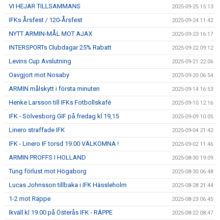
VI HEJAR TILLSAMMANS
2025-09-25 15:13
IFKs Årsfest / 120-Årsfest
2025-09-24 11:42
NYTT ARMIN-MÅL MOT AJAX
2025-09-23 16:17
INTERSPORTs Clubdagar 25% Rabatt
2025-09-22 09:12
Levins Cup Avslutning
2025-09-21 22:06
Oavgjort mot Nosaby
2025-09-20 06:54
ARMIN målskytt i första minuten
2025-09-14 16:53
Henke Larsson till IFKs Fotbollskafé
2025-09-10 12:16
IFK - Sölvesborg GIF på fredag kl 19,15
2025-09-09 10:05
Linero straffade IFK
2025-09-04 21:42
IFK - Linero IF torsd 19.00 VÄLKOMNA !
2025-09-02 11:46
ARMIN PROFFS I HOLLAND
2025-08-30 19:09
Tung förlust mot Högaborg
2025-08-30 06:48
Lucas Johnsson tillbaka i IFK Hässleholm
2025-08-28 21:44
1-2 mot Räppe
2025-08-23 06:45
Ikväll kl 19.00 på Österås IFK - RÄPPE
2025-08-22 08:47