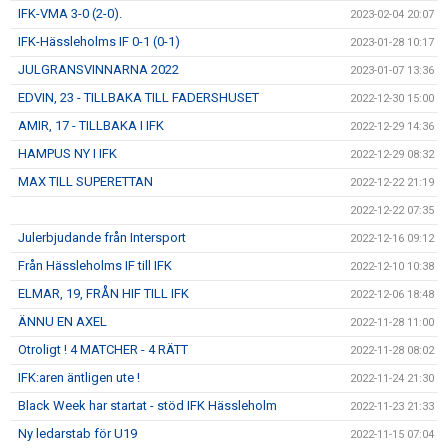
IFK-VMA 3-0 (2-0).
2023-02-04 20:07
IFK-Hässleholms IF 0-1 (0-1)
2023-01-28 10:17
JULGRANSVINNARNA 2022
2023-01-07 13:36
EDVIN, 23 - TILLBAKA TILL FADERSHUSET
2022-12-30 15:00
AMIR, 17 - TILLBAKA I IFK
2022-12-29 14:36
HAMPUS NY I IFK
2022-12-29 08:32
MAX TILL SUPERETTAN
2022-12-22 21:19
2022-12-22 07:35
Julerbjudande från Intersport
2022-12-16 09:12
Från Hässleholms IF till IFK
2022-12-10 10:38
ELMAR, 19, FRÅN HIF TILL IFK
2022-12-06 18:48
ÄNNU EN AXEL
2022-11-28 11:00
Otroligt ! 4 MATCHER - 4 RÄTT
2022-11-28 08:02
IFK:aren äntligen ute !
2022-11-24 21:30
Black Week har startat - stöd IFK Hässleholm
2022-11-23 21:33
Ny ledarstab för U19
2022-11-15 07:04