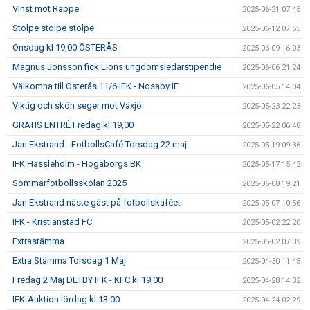
Vinst mot Räppe
2025-06-21 07:45
Stolpe stolpe stolpe
2025-06-12 07:55
Onsdag kl 19,00 ÖSTERÅS
2025-06-09 16:03
Magnus Jönsson fick Lions ungdomsledarstipendie
2025-06-06 21:24
Välkomna till Österås 11/6 IFK - Nosaby IF
2025-06-05 14:04
Viktig och skön seger mot Växjö
2025-05-23 22:23
GRATIS ENTRÉ Fredag kl 19,00
2025-05-22 06:48
Jan Ekstrand - FotbollsCafé Torsdag 22 maj
2025-05-19 09:36
IFK Hässleholm - Högaborgs BK
2025-05-17 15:42
Sommarfotbollsskolan 2025
2025-05-08 19:21
Jan Ekstrand näste gäst på fotbollskaféet
2025-05-07 10:56
IFK - Kristianstad FC
2025-05-02 22:20
Extrastämma
2025-05-02 07:39
Extra Stämma Torsdag 1 Maj
2025-04-30 11:45
Fredag 2 Maj DETBY IFK - KFC kl 19,00
2025-04-28 14:32
IFK-Auktion lördag kl 13.00
2025-04-24 02:29