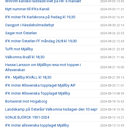
Winroth kanske räddade livet på HIF:s målvakt
2024-09-05 13:45
Nytt nummer till IFKs Kansli
2024-09-03 11:21
IFK möter FK Karlskrona på fredag kl 19,30
2024-09-02 16:41
Oavgjort i Hässleholmsderbyt
2024-08-30 22:14
Seger mot Österlen
2024-08-26 22:53
IFK möter Österlen FF måndag 26/8 kl 19,00
2024-08-22 12:43
Tufft mot Mjällby
2024-08-21 22:33
Välkomna ikväll kl 18,30
2024-08-21 11:46
Hasse Larsson om Mjällbys resa mot toppen i
2024-08-21 10:00
Allsvenskan
IFK - Mjällby IKVÄLL kl 18,30
2024-08-21 09:13
IFK möter Allsvenska topplaget Mjällby AIF
2024-08-20 11:01
IFK möter Allsvenska Topplaget Mjällby
2024-08-19 08:39
Bortavinst mot Högaborg
2024-08-18 16:42
Landskamp på Österås! Välkomna tisdagen den 10 sep!
2024-08-18 10:35
SONJE BJÖRCK 1931-2024
2024-08-15 14:21
IFK möter allsvenska topplaget Mjällby
2024-08-13 15:49