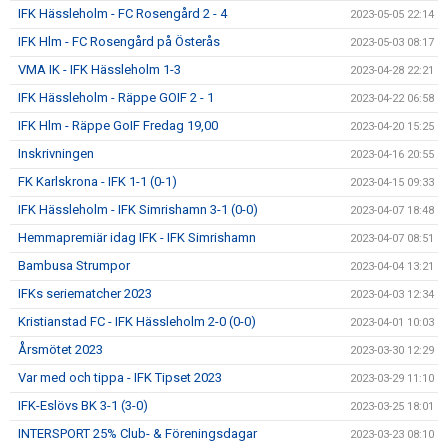
IFK Hässleholm - FC Rosengård 2 - 4
2023-05-05 22:14
IFK Hlm - FC Rosengård på Österås
2023-05-03 08:17
VMA IK - IFK Hässleholm 1-3
2023-04-28 22:21
IFK Hässleholm - Räppe GOIF 2 - 1
2023-04-22 06:58
IFK Hlm - Räppe GoIF Fredag 19,00
2023-04-20 15:25
Inskrivningen
2023-04-16 20:55
FK Karlskrona - IFK 1-1 (0-1)
2023-04-15 09:33
IFK Hässleholm - IFK Simrishamn 3-1 (0-0)
2023-04-07 18:48
Hemmapremiär idag IFK - IFK Simrishamn
2023-04-07 08:51
Bambusa Strumpor
2023-04-04 13:21
IFKs seriematcher 2023
2023-04-03 12:34
Kristianstad FC - IFK Hässleholm 2-0 (0-0)
2023-04-01 10:03
Årsmötet 2023
2023-03-30 12:29
Var med och tippa - IFK Tipset 2023
2023-03-29 11:10
IFK-Eslövs BK 3-1 (3-0)
2023-03-25 18:01
INTERSPORT 25% Club- & Föreningsdagar
2023-03-23 08:10