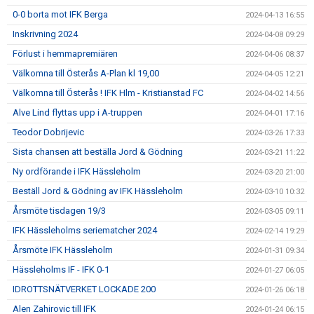
0-0 borta mot IFK Berga
2024-04-13 16:55
Inskrivning 2024
2024-04-08 09:29
Förlust i hemmapremiären
2024-04-06 08:37
Välkomna till Österås A-Plan kl 19,00
2024-04-05 12:21
Välkomna till Österås ! IFK Hlm - Kristianstad FC
2024-04-02 14:56
Alve Lind flyttas upp i A-truppen
2024-04-01 17:16
Teodor Dobrijevic
2024-03-26 17:33
Sista chansen att beställa Jord & Gödning
2024-03-21 11:22
Ny ordförande i IFK Hässleholm
2024-03-20 21:00
Beställ Jord & Gödning av IFK Hässleholm
2024-03-10 10:32
Årsmöte tisdagen 19/3
2024-03-05 09:11
IFK Hässleholms seriematcher 2024
2024-02-14 19:29
Årsmöte IFK Hässleholm
2024-01-31 09:34
Hässleholms IF - IFK 0-1
2024-01-27 06:05
IDROTTSNÄTVERKET LOCKADE 200
2024-01-26 06:18
Alen Zahirovic till IFK
2024-01-24 06:15