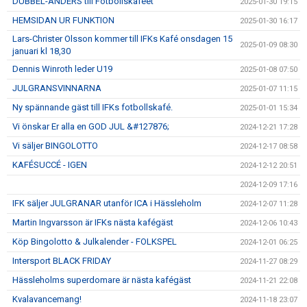
DUBBEL-ANDERS till Fotbollskaféet
2025-01-30 19:15
HEMSIDAN UR FUNKTION
2025-01-30 16:17
Lars-Christer Olsson kommer till IFKs Kafé onsdagen 15
2025-01-09 08:30
januari kl 18,30
Dennis Winroth leder U19
2025-01-08 07:50
JULGRANSVINNARNA
2025-01-07 11:15
Ny spännande gäst till IFKs fotbollskafé.
2025-01-01 15:34
Vi önskar Er alla en GOD JUL &#127876;
2024-12-21 17:28
Vi säljer BINGOLOTTO
2024-12-17 08:58
KAFÉSUCCÉ - IGEN
2024-12-12 20:51
2024-12-09 17:16
IFK säljer JULGRANAR utanför ICA i Hässleholm
2024-12-07 11:28
Martin Ingvarsson är IFKs nästa kafégäst
2024-12-06 10:43
Köp Bingolotto & Julkalender - FOLKSPEL
2024-12-01 06:25
Intersport BLACK FRIDAY
2024-11-27 08:29
Hässleholms superdomare är nästa kafégäst
2024-11-21 22:08
Kvalavancemang!
2024-11-18 23:07