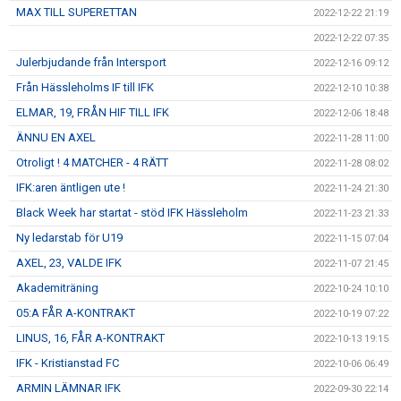
MAX TILL SUPERETTAN
2022-12-22 21:19
2022-12-22 07:35
Julerbjudande från Intersport
2022-12-16 09:12
Från Hässleholms IF till IFK
2022-12-10 10:38
ELMAR, 19, FRÅN HIF TILL IFK
2022-12-06 18:48
ÄNNU EN AXEL
2022-11-28 11:00
Otroligt ! 4 MATCHER - 4 RÄTT
2022-11-28 08:02
IFK:aren äntligen ute !
2022-11-24 21:30
Black Week har startat - stöd IFK Hässleholm
2022-11-23 21:33
Ny ledarstab för U19
2022-11-15 07:04
AXEL, 23, VALDE IFK
2022-11-07 21:45
Akademiträning
2022-10-24 10:10
05:A FÅR A-KONTRAKT
2022-10-19 07:22
LINUS, 16, FÅR A-KONTRAKT
2022-10-13 19:15
IFK - Kristianstad FC
2022-10-06 06:49
ARMIN LÄMNAR IFK
2022-09-30 22:14