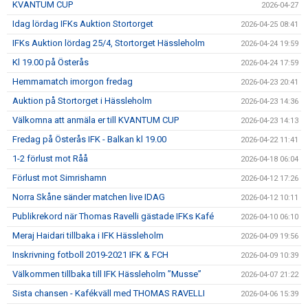
KVANTUM CUP
2026-04-27
Idag lördag IFKs Auktion Stortorget
2026-04-25 08:41
IFKs Auktion lördag 25/4, Stortorget Hässleholm
2026-04-24 19:59
Kl 19.00 på Österås
2026-04-24 17:59
Hemmamatch imorgon fredag
2026-04-23 20:41
Auktion på Stortorget i Hässleholm
2026-04-23 14:36
Välkomna att anmäla er till KVANTUM CUP
2026-04-23 14:13
Fredag på Österås IFK - Balkan kl 19.00
2026-04-22 11:41
1-2 förlust mot Råå
2026-04-18 06:04
Förlust mot Simrishamn
2026-04-12 17:26
Norra Skåne sänder matchen live IDAG
2026-04-12 10:11
Publikrekord när Thomas Ravelli gästade IFKs Kafé
2026-04-10 06:10
Meraj Haidari tillbaka i IFK Hässleholm
2026-04-09 19:56
Inskrivning fotboll 2019-2021 IFK & FCH
2026-04-09 10:39
Välkommen tillbaka till IFK Hässleholm ”Musse”
2026-04-07 21:22
Sista chansen - Kafékväll med THOMAS RAVELLI
2026-04-06 15:39