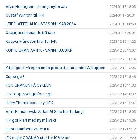
Alvin Holmgren - ett ungt nyförvärv
2024-01-18 18:03
Gustaf Winroth till IFK
2024-01-17 20:31
LEIF ”LATTE” AUGUSTSSON 1948-2024
2024-01-16 08:50
Oscar, assisterande tränare
2024-01-05 20:04
Kasper Månsson klar för IFK
2023-12-30 11:22
KÖPTE GRAN AV IFK - VANN 1.000 KR
2023-12-25 13:07
2023-12-20 10:14
Ytterligare två egna unga produkter tar plats i A-truppen
2023-12-18 13:06
Cupseger!
2023-12-16 18:48
TOG GRANEN PÅ CYKELN
2023-12-16 11:32
IFK Topp-Sverige för unga
2023-12-14 20:32
Harry Thomasson - ny i IFK
2023-12-14 12:37
Amir Ramanovski & Jan Al Salo har förlängt
2023-12-13 18:03
IFK gör klart med ny målvakt
2023-12-12 19:36
Elliot Pramberg väljer IFK
2023-12-12 09:12
IFK säljer GRANAR utanför ICA Maxi
2023-12-09 17:23