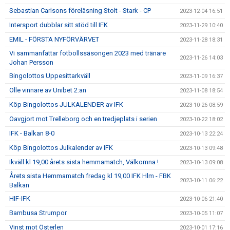
Sebastian Carlsons föreläsning Stolt - Stark - CP
2023-12-04 16:51
Intersport dubblar sitt stöd till IFK
2023-11-29 10:40
EMIL - FÖRSTA NYFÖRVÄRVET
2023-11-28 18:31
Vi sammanfattar fotbollssäsongen 2023 med tränare
2023-11-26 14:03
Johan Persson
Bingolottos Uppesittarkväll
2023-11-09 16:37
Olle vinnare av Unibet 2:an
2023-11-08 18:54
Köp Bingolottos JULKALENDER av IFK
2023-10-26 08:59
Oavgjort mot Trelleborg och en tredjeplats i serien
2023-10-22 18:02
IFK - Balkan 8-0
2023-10-13 22:24
Köp Bingolottos Julkalender av IFK
2023-10-13 09:48
Ikväll kl 19,00 årets sista hemmamatch, Välkomna !
2023-10-13 09:08
Årets sista Hemmamatch fredag kl 19,00 IFK Hlm - FBK
2023-10-11 06:22
Balkan
HIF-IFK
2023-10-06 21:40
Bambusa Strumpor
2023-10-05 11:07
Vinst mot Österlen
2023-10-01 17:16