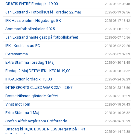
GRATIS ENTRÉ Fredag kl 19,00
2025-05-22 06:48
Jan Ekstrand - FotbollsCafé Torsdag 22 maj
2025-05-19 09:36
IFK Hässleholm - Högaborgs BK
2025-05-17 15:42
Sommarfotbollsskolan 2025
2025-05-08 19:21
Jan Ekstrand näste gäst på fotbollskaféet
2025-05-07 10:56
IFK - Kristianstad FC
2025-05-02 22:20
Extrastämma
2025-05-02 07:39
Extra Stämma Torsdag 1 Maj
2025-04-30 11:45
Fredag 2 Maj DETBY IFK - KFC kl 19,00
2025-04-28 14:32
IFK-Auktion lördag kl 13.00
2025-04-24 02:29
INTERSPORTS CLUBDAGAR 22/4 - 28/7
2025-04-23 13:50
Bosse Nilsson gästade Kaféet
2025-04-21 06:59
Vinst mot Torn
2025-04-18 07:43
Extra Stämma 1 Maj
2025-04-16 08:32
Stefan Alfelt avgår som Ordförande
2025-04-16 08:29
Onsdag kl 18,30 BOSSE NILSSON gäst på IFKs
2025-04-14 17:38