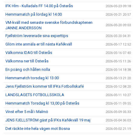
IFK Hlm - Kulladals FF 14.00 på Österås
2026-05-23 09:18
Hemmamatch på lördag kl 14.00
2026-05-21 20:57
VM-kväll med senaste svenske förbundskaptenen
2026-05-20 09:03
JANNE ANDERSSON
Fjellström levererade sina experttips
2026-05-20 04:31
Glöm inte anmäla er till nästa Kafékväll
2026-05-17 12:52
Välkomna IDAG till Österås
2026-05-16 07:40
Välkomna ner till Österås
2026-05-15 11:26
En poäng och hållen nolla
2026-05-14 18:38
Hemmamatch torsdag kl 13.00
2026-05-13 21:20
Jens Fjellström kommer till IFKs Fotbollskafé
2026-05-12 08:20
LANDSLAGETS FOTBOLLSSKOLA
2026-05-11 10:27
Hemmamatch Torsdag kl 13,00 på Österås
2026-05-11 09:55
Vinst efter 5 mål i Malmö
2026-05-09 05:33
JENS FJELLSTRÖM gäst på IFKs Kafékväll 19 maj
2026-05-04 06:03
Det räckte inte hela vägen mot Bosna
2026-05-02 21:19