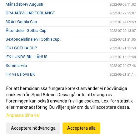
Månadsbrev Augusti
2022-08-02 11:02
ORAJÄRVI HAR FÖRLÄNGT
2022-07-27 22:07
30 år i Gothia Cup
2022-07-24 09:59
Åttondelen Gothia Cup
2022-07-22 13:07
Sextondelsfinalen i GothiaCup!
2022-07-21 21:05
IFK I GOTHIA CUP
2022-07-21 15:50
IFK-LUNDS BK - I ÅHUS
2022-07-18 22:48
Sommarvila
2022-07-04 07:46
IFK vs Eslövs BK
2022-06-21 21:14
IFK och Fritidscamp
2022-06-17 22:24
För att hemsidan ska fungera korrekt använder vi nödvändiga
DM, IFK- IF Lödde 2-1 (0-0)
2022-06-15 22:14
cookies från SportAdmin. Dessa går inte att stänga av.
Sommarfotbollsskola
Föreningen kan också använda frivilliga cookies, t.ex. för statistik
2022-06-07 08:21
eller marknadsföring. Du väljer själv om du vill acceptera dessa.
IFK vs Ariana FC
2022-06-01 22:07
Anpassa dina val
IFK vs FBK Balkan
2022-05-23 14:22
Föreläsning om machokultur
2022-05-21 12:30
Acceptera nödvändiga
Acceptera alla
5 GULSVARTA MÅL I GRÖN TRÖJA
2022-05-17 15:01