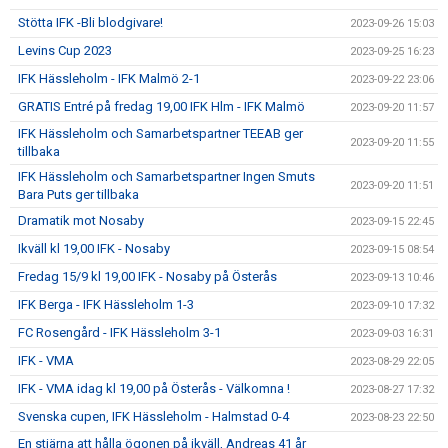
Stötta IFK -Bli blodgivare!
2023-09-26 15:03
Levins Cup 2023
2023-09-25 16:23
IFK Hässleholm - IFK Malmö 2-1
2023-09-22 23:06
GRATIS Entré på fredag 19,00 IFK Hlm - IFK Malmö
2023-09-20 11:57
IFK Hässleholm och Samarbetspartner TEEAB ger
2023-09-20 11:55
tillbaka
IFK Hässleholm och Samarbetspartner Ingen Smuts
2023-09-20 11:51
Bara Puts ger tillbaka
Dramatik mot Nosaby
2023-09-15 22:45
Ikväll kl 19,00 IFK - Nosaby
2023-09-15 08:54
Fredag 15/9 kl 19,00 IFK - Nosaby på Österås
2023-09-13 10:46
IFK Berga - IFK Hässleholm 1-3
2023-09-10 17:32
FC Rosengård - IFK Hässleholm 3-1
2023-09-03 16:31
IFK - VMA
2023-08-29 22:05
IFK - VMA idag kl 19,00 på Österås - Välkomna !
2023-08-27 17:32
Svenska cupen, IFK Hässleholm - Halmstad 0-4
2023-08-23 22:50
En stjärna att hålla ögonen på ikväll, Andreas 41 år