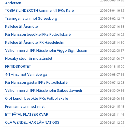
2026-03-08 19:26
Andersen
TOBIAS LINDEROTH kommer till IFKs Kafé
2026-03-04 10:32
Träningsmatch mot Sölvesborg
2026-03-02 12:47
Kallelse till Årsmöte
2026-02-27 16:38
Pär Hansson besökte IFKs Fotbollskafé
2026-02-27 16:22
Kallelse till Årsmöte IFK Hässleholm
2026-02-25 14:30
Välkommen till IFK Hässleholm Viggo Sigfridsson
2026-02-22 08:57
Nosaby stod för motståndet
2026-02-21 06:07
FRITIDSKORTET
2026-02-18 15:00
4-1 vinst mot Vanneberga
2026-02-08 07:55
Pär Hansson gästar IFKs Fotbollskafé
2026-02-07 12:23
Välkommen till IFK Hässleholm Saikou Jawneh
2026-01-30 09:36
Olof Lundh besökte IFKs Fotbollskafé
2026-01-29 06:55
Premiärmatch med vinst
2026-01-24 15:48
ETT FÅTAL PLATSER KVAR
2026-01-23 11:46
OLA WENDEL HAR LÄMNAT OSS
2026-01-21 12:02