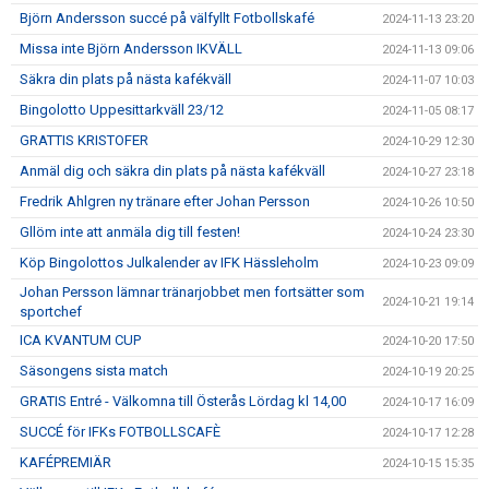
Björn Andersson succé på välfyllt Fotbollskafé
2024-11-13 23:20
Missa inte Björn Andersson IKVÄLL
2024-11-13 09:06
Säkra din plats på nästa kafékväll
2024-11-07 10:03
Bingolotto Uppesittarkväll 23/12
2024-11-05 08:17
GRATTIS KRISTOFER
2024-10-29 12:30
Anmäl dig och säkra din plats på nästa kafékväll
2024-10-27 23:18
Fredrik Ahlgren ny tränare efter Johan Persson
2024-10-26 10:50
Gllöm inte att anmäla dig till festen!
2024-10-24 23:30
Köp Bingolottos Julkalender av IFK Hässleholm
2024-10-23 09:09
Johan Persson lämnar tränarjobbet men fortsätter som
2024-10-21 19:14
sportchef
ICA KVANTUM CUP
2024-10-20 17:50
Säsongens sista match
2024-10-19 20:25
GRATIS Entré - Välkomna till Österås Lördag kl 14,00
2024-10-17 16:09
SUCCÉ för IFKs FOTBOLLSCAFÈ
2024-10-17 12:28
KAFÉPREMIÄR
2024-10-15 15:35