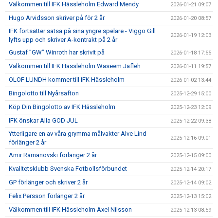
Välkommen till IFK Hässleholm Edward Mendy
2026-01-21 09:07
Hugo Arvidsson skriver på för 2 år
2026-01-20 08:57
IFK fortsätter satsa på sina yngre spelare - Viggo Gill
2026-01-19 12:03
lyfts upp och skriver A-kontrakt på 2 år
Gustaf ”GW” Winroth har skrivit på
2026-01-18 17:55
Välkommen till IFK Hässleholm Waseem Jafleh
2026-01-11 19:57
OLOF LUNDH kommer till IFK Hässleholm
2026-01-02 13:44
Bingolotto till Nyårsafton
2025-12-29 15:00
Köp Din Bingolotto av IFK Hässleholm
2025-12-23 12:09
IFK önskar Alla GOD JUL
2025-12-22 09:38
Ytterligare en av våra grymma målvakter Alve Lind
2025-12-16 09:01
förlänger 2 år
Amir Ramanovski förlänger 2 år
2025-12-15 09:00
Kvalitetsklubb Svenska Fotbollsförbundet
2025-12-14 20:17
GP förlänger och skriver 2 år
2025-12-14 09:02
Felix Persson förlänger 2 år
2025-12-13 15:02
Välkommen till IFK Hässleholm Axel Nilsson
2025-12-13 08:59