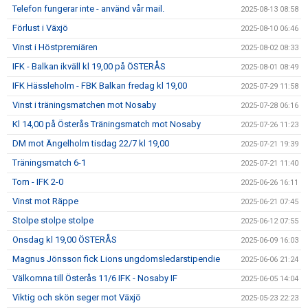
Telefon fungerar inte - använd vår mail.
2025-08-13 08:58
Förlust i Växjö
2025-08-10 06:46
Vinst i Höstpremiären
2025-08-02 08:33
IFK - Balkan ikväll kl 19,00 på ÖSTERÅS
2025-08-01 08:49
IFK Hässleholm - FBK Balkan fredag kl 19,00
2025-07-29 11:58
Vinst i träningsmatchen mot Nosaby
2025-07-28 06:16
Kl 14,00 på Österås Träningsmatch mot Nosaby
2025-07-26 11:23
DM mot Ängelholm tisdag 22/7 kl 19,00
2025-07-21 19:39
Träningsmatch 6-1
2025-07-21 11:40
Torn - IFK 2-0
2025-06-26 16:11
Vinst mot Räppe
2025-06-21 07:45
Stolpe stolpe stolpe
2025-06-12 07:55
Onsdag kl 19,00 ÖSTERÅS
2025-06-09 16:03
Magnus Jönsson fick Lions ungdomsledarstipendie
2025-06-06 21:24
Välkomna till Österås 11/6 IFK - Nosaby IF
2025-06-05 14:04
Viktig och skön seger mot Växjö
2025-05-23 22:23