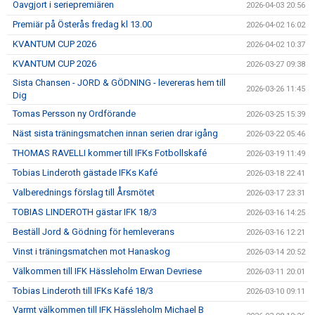
Oavgjort i seriepremiären
2026-04-03 20:56
Premiär på Österås fredag kl 13.00
2026-04-02 16:02
KVANTUM CUP 2026
2026-04-02 10:37
KVANTUM CUP 2026
2026-03-27 09:38
Sista Chansen - JORD & GÖDNING - levereras hem till
2026-03-26 11:45
Dig
Tomas Persson ny Ordförande
2026-03-25 15:39
Näst sista träningsmatchen innan serien drar igång
2026-03-22 05:46
THOMAS RAVELLI kommer till IFKs Fotbollskafé
2026-03-19 11:49
Tobias Linderoth gästade IFKs Kafé
2026-03-18 22:41
Valberednings förslag till Årsmötet
2026-03-17 23:31
TOBIAS LINDEROTH gästar IFK 18/3
2026-03-16 14:25
Beställ Jord & Gödning för hemleverans
2026-03-16 12:21
Vinst i träningsmatchen mot Hanaskog
2026-03-14 20:52
Välkommen till IFK Hässleholm Erwan Devriese
2026-03-11 20:01
Tobias Linderoth till IFKs Kafé 18/3
2026-03-10 09:11
Varmt välkommen till IFK Hässleholm Michael B