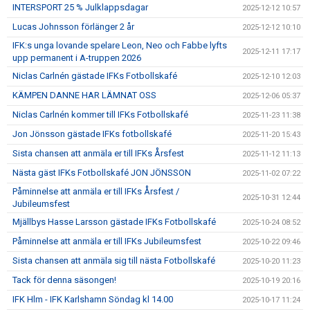
INTERSPORT 25 % Julklappsdagar
2025-12-12 10:57
Lucas Johnsson förlänger 2 år
2025-12-12 10:10
IFK:s unga lovande spelare Leon, Neo och Fabbe lyfts
2025-12-11 17:17
upp permanent i A-truppen 2026
Niclas Carlnén gästade IFKs Fotbollskafé
2025-12-10 12:03
KÄMPEN DANNE HAR LÄMNAT OSS
2025-12-06 05:37
Niclas Carlnén kommer till IFKs Fotbollskafé
2025-11-23 11:38
Jon Jönsson gästade IFKs fotbollskafé
2025-11-20 15:43
Sista chansen att anmäla er till IFKs Årsfest
2025-11-12 11:13
Nästa gäst IFKs Fotbollskafé JON JÖNSSON
2025-11-02 07:22
Påminnelse att anmäla er till IFKs Årsfest /
2025-10-31 12:44
Jubileumsfest
Mjällbys Hasse Larsson gästade IFKs Fotbollskafé
2025-10-24 08:52
Påminnelse att anmäla er till IFKs Jubileumsfest
2025-10-22 09:46
Sista chansen att anmäla sig till nästa Fotbollskafé
2025-10-20 11:23
Tack för denna säsongen!
2025-10-19 20:16
IFK Hlm - IFK Karlshamn Söndag kl 14.00
2025-10-17 11:24