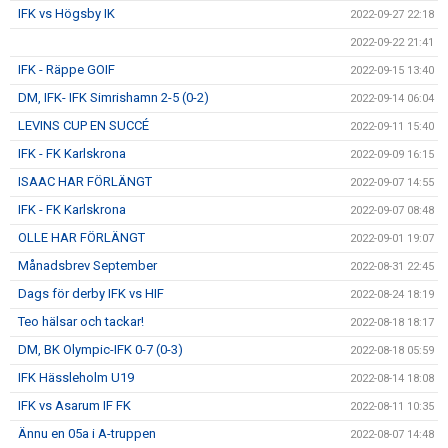
IFK vs Högsby IK
2022-09-27 22:18
2022-09-22 21:41
IFK - Räppe GOIF
2022-09-15 13:40
DM, IFK- IFK Simrishamn 2-5 (0-2)
2022-09-14 06:04
LEVINS CUP EN SUCCÉ
2022-09-11 15:40
IFK - FK Karlskrona
2022-09-09 16:15
ISAAC HAR FÖRLÄNGT
2022-09-07 14:55
IFK - FK Karlskrona
2022-09-07 08:48
OLLE HAR FÖRLÄNGT
2022-09-01 19:07
Månadsbrev September
2022-08-31 22:45
Dags för derby IFK vs HIF
2022-08-24 18:19
Teo hälsar och tackar!
2022-08-18 18:17
DM, BK Olympic-IFK 0-7 (0-3)
2022-08-18 05:59
IFK Hässleholm U19
2022-08-14 18:08
IFK vs Asarum IF FK
2022-08-11 10:35
Ännu en 05a i A-truppen
2022-08-07 14:48