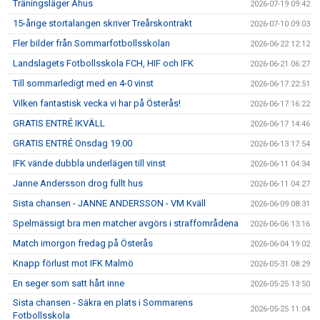
Träningsläger Åhus
2026-07-19 09:42
15-årige stortalangen skriver Treårskontrakt
2026-07-10 09:03
Fler bilder från Sommarfotbollsskolan
2026-06-22 12:12
Landslagets Fotbollsskola FCH, HIF och IFK
2026-06-21 06:27
Till sommarledigt med en 4-0 vinst
2026-06-17 22:51
Vilken fantastisk vecka vi har på Österås!
2026-06-17 16:22
GRATIS ENTRÉ IKVÄLL
2026-06-17 14:46
GRATIS ENTRÉ Onsdag 19.00
2026-06-13 17:54
IFK vände dubbla underlägen till vinst
2026-06-11 04:34
Janne Andersson drog fullt hus
2026-06-11 04:27
Sista chansen - JANNE ANDERSSON - VM Kväll
2026-06-09 08:31
Spelmässigt bra men matcher avgörs i straffområdena
2026-06-06 13:16
Match imorgon fredag på Österås
2026-06-04 19:02
Knapp förlust mot IFK Malmö
2026-05-31 08:29
En seger som satt hårt inne
2026-05-25 13:50
Sista chansen - Säkra en plats i Sommarens
2026-05-25 11:04
Fotbollsskola