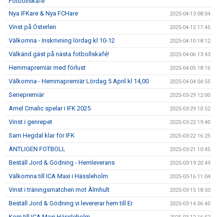
Fotbollskafé
Nya IFKare & Nya FCHare
2025-04-13 08:04
Vinst på Österlen
2025-04-12 17:45
Välkomna - Inskrivning lördag kl 10-12
2025-04-10 18:12
Välkänd gäst på nästa fotbollskafé!
2025-04-06 13:43
Hemmapremiär med förlust
2025-04-05 18:16
Välkomna - Hemmapremiär Lördag 5 April kl 14,00
2025-04-04 04:55
Seriepremiär
2025-03-29 12:00
Amel Crnalic spelar i IFK 2025
2025-03-29 10:52
Vinst i genrepet
2025-03-22 19:40
Sam Hegdal klar för IFK
2025-03-22 16:25
ÄNTLIGEN FOTBOLL
2025-03-21 10:45
Beställ Jord & Gödning - Hemleverans
2025-03-19 20:49
Välkomna till ICA Maxi i Hässleholm
2025-03-16 11:04
Vinst i träningsmatchen mot Älmhult
2025-03-15 18:50
Beställ Jord & Gödning vi levererar hem till Er
2025-03-14 06:40
Kom till ICA Maxi Hässleholm