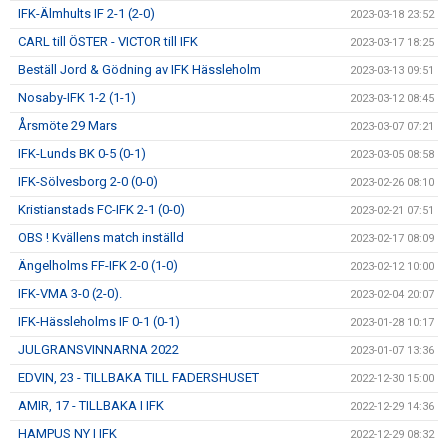
IFK-Älmhults IF 2-1 (2-0)
2023-03-18 23:52
CARL till ÖSTER - VICTOR till IFK
2023-03-17 18:25
Beställ Jord & Gödning av IFK Hässleholm
2023-03-13 09:51
Nosaby-IFK 1-2 (1-1)
2023-03-12 08:45
Årsmöte 29 Mars
2023-03-07 07:21
IFK-Lunds BK 0-5 (0-1)
2023-03-05 08:58
IFK-Sölvesborg 2-0 (0-0)
2023-02-26 08:10
Kristianstads FC-IFK 2-1 (0-0)
2023-02-21 07:51
OBS ! Kvällens match inställd
2023-02-17 08:09
Ängelholms FF-IFK 2-0 (1-0)
2023-02-12 10:00
IFK-VMA 3-0 (2-0).
2023-02-04 20:07
IFK-Hässleholms IF 0-1 (0-1)
2023-01-28 10:17
JULGRANSVINNARNA 2022
2023-01-07 13:36
EDVIN, 23 - TILLBAKA TILL FADERSHUSET
2022-12-30 15:00
AMIR, 17 - TILLBAKA I IFK
2022-12-29 14:36
HAMPUS NY I IFK
2022-12-29 08:32