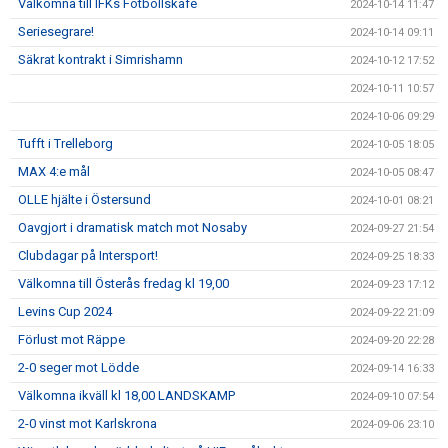
Välkomna till IFKs Fotbollskafé
2024-10-14 11:47
Seriesegrare!
2024-10-14 09:11
Säkrat kontrakt i Simrishamn
2024-10-12 17:52
2024-10-11 10:57
2024-10-06 09:29
Tufft i Trelleborg
2024-10-05 18:05
MAX 4:e mål
2024-10-05 08:47
OLLE hjälte i Östersund
2024-10-01 08:21
Oavgjort i dramatisk match mot Nosaby
2024-09-27 21:54
Clubdagar på Intersport!
2024-09-25 18:33
Välkomna till Österås fredag kl 19,00
2024-09-23 17:12
Levins Cup 2024
2024-09-22 21:09
Förlust mot Räppe
2024-09-20 22:28
2-0 seger mot Lödde
2024-09-14 16:33
Välkomna ikväll kl 18,00 LANDSKAMP
2024-09-10 07:54
2-0 vinst mot Karlskrona
2024-09-06 23:10