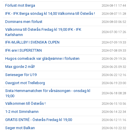
Förlust mot Berga
2024-08-11 17:44
IFK - IFK Berga söndag kl 14,00 Välkomna till Österås !
2024-08-07 11:28
Dominans men förlust
2024-08-03 06:52
Välkomna till Österås Fredag kl 19,00 IFK - IFK
2024-07-30 17:26
Karlshamn
IFK-MJÄLLBY I SVENSKA CUPEN
2024-07-09 19:33
IFK-are I SUPERETTAN
2024-07-08 09:33
Hugos comeback var glädjeämne i förlusten
2024-06-29 19:26
Max gjorde 2 mål!
2024-06-25 09:32
Serieseger för U19
2024-06-22 12:16
Oavgjort mot Trelleborg
2024-06-19 23:00
Sista Hemmamatchen för vårsäsongen - onsdag kl
2024-06-18 08:28
19,00
Välkommen till Österås !
2024-06-15 10:56
1-2 mot Simrishamn
2024-06-14 22:34
GRATIS ENTRÉ - Österås Fredag kl 19,00
2024-06-12 11:16
Seger mot Balkan
2024-06-10 22:32