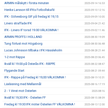
ARMIN målskytt i första minuten
2025-09-14 16:53
Henke Larsson till IFKs Fotbollskafé
2025-09-10 12:16
IFK - Sölvesborg GIF på fredag kl 19,15
2025-09-09 10:05
Linero straffade IFK
2025-09-04 21:42
IFK - Linero IF torsd 19.00 VÄLKOMNA !
2025-09-02 11:46
ARMIN PROFFS I HOLLAND
2025-08-30 19:09
Tung förlust mot Högaborg
2025-08-30 06:48
Lucas Johnsson tillbaka i IFK Hässleholm
2025-08-28 21:44
1-2 mot Räppe
2025-08-23 06:45
Ikväll kl 19.00 på Österås IFK - RÄPPE
2025-08-22 08:47
Flygande Start
2025-08-21 09:44
IFK - Räppe på Fredag kl 19,00 VÄLKOMNA !
2025-08-19 10:31
Läxläsning med Mellanmål
2025-08-16 17:19
2 - 1 Vinst mot Österlen
2025-08-16
Ikväll kl 19,30 IFK - Österlen FF
2025-08-15 08:09
Fredag kl 19.30 IFK möter Österlen FF VÄLKOMNA !
2025-08-13 12:00