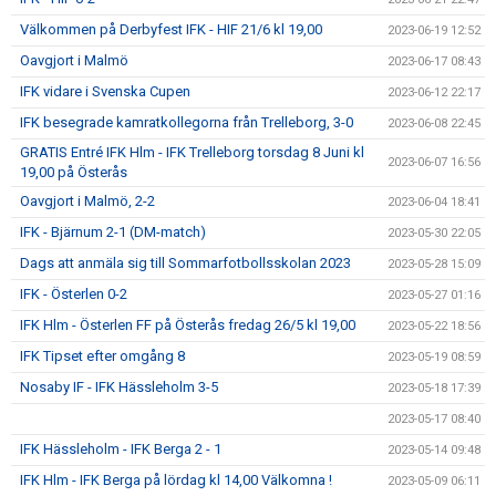
Välkommen på Derbyfest IFK - HIF 21/6 kl 19,00
2023-06-19 12:52
Oavgjort i Malmö
2023-06-17 08:43
IFK vidare i Svenska Cupen
2023-06-12 22:17
IFK besegrade kamratkollegorna från Trelleborg, 3-0
2023-06-08 22:45
GRATIS Entré IFK Hlm - IFK Trelleborg torsdag 8 Juni kl
2023-06-07 16:56
19,00 på Österås
Oavgjort i Malmö, 2-2
2023-06-04 18:41
IFK - Bjärnum 2-1 (DM-match)
2023-05-30 22:05
Dags att anmäla sig till Sommarfotbollsskolan 2023
2023-05-28 15:09
IFK - Österlen 0-2
2023-05-27 01:16
IFK Hlm - Österlen FF på Österås fredag 26/5 kl 19,00
2023-05-22 18:56
IFK Tipset efter omgång 8
2023-05-19 08:59
Nosaby IF - IFK Hässleholm 3-5
2023-05-18 17:39
2023-05-17 08:40
IFK Hässleholm - IFK Berga 2 - 1
2023-05-14 09:48
IFK Hlm - IFK Berga på lördag kl 14,00 Välkomna !
2023-05-09 06:11