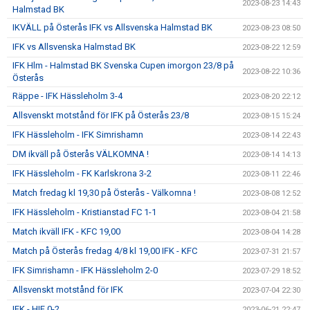
2023-08-23 14:43
Halmstad BK
IKVÄLL på Österås IFK vs Allsvenska Halmstad BK
2023-08-23 08:50
IFK vs Allsvenska Halmstad BK
2023-08-22 12:59
IFK Hlm - Halmstad BK Svenska Cupen imorgon 23/8 på
2023-08-22 10:36
Österås
Räppe - IFK Hässleholm 3-4
2023-08-20 22:12
Allsvenskt motstånd för IFK på Österås 23/8
2023-08-15 15:24
IFK Hässleholm - IFK Simrishamn
2023-08-14 22:43
DM ikväll på Österås VÄLKOMNA !
2023-08-14 14:13
IFK Hässleholm - FK Karlskrona 3-2
2023-08-11 22:46
Match fredag kl 19,30 på Österås - Välkomna !
2023-08-08 12:52
IFK Hässleholm - Kristianstad FC 1-1
2023-08-04 21:58
Match ikväll IFK - KFC 19,00
2023-08-04 14:28
Match på Österås fredag 4/8 kl 19,00 IFK - KFC
2023-07-31 21:57
IFK Simrishamn - IFK Hässleholm 2-0
2023-07-29 18:52
Allsvenskt motstånd för IFK
2023-07-04 22:30
IFK - HIF 0-2
2023-06-21 22:47