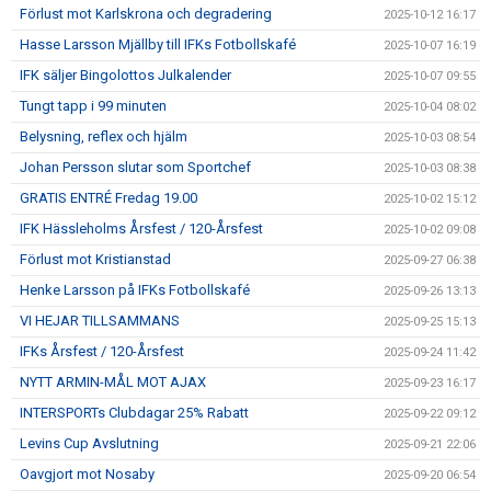
Förlust mot Karlskrona och degradering
2025-10-12 16:17
Hasse Larsson Mjällby till IFKs Fotbollskafé
2025-10-07 16:19
IFK säljer Bingolottos Julkalender
2025-10-07 09:55
Tungt tapp i 99 minuten
2025-10-04 08:02
Belysning, reflex och hjälm
2025-10-03 08:54
Johan Persson slutar som Sportchef
2025-10-03 08:38
GRATIS ENTRÉ Fredag 19.00
2025-10-02 15:12
IFK Hässleholms Årsfest / 120-Årsfest
2025-10-02 09:08
Förlust mot Kristianstad
2025-09-27 06:38
Henke Larsson på IFKs Fotbollskafé
2025-09-26 13:13
VI HEJAR TILLSAMMANS
2025-09-25 15:13
IFKs Årsfest / 120-Årsfest
2025-09-24 11:42
NYTT ARMIN-MÅL MOT AJAX
2025-09-23 16:17
INTERSPORTs Clubdagar 25% Rabatt
2025-09-22 09:12
Levins Cup Avslutning
2025-09-21 22:06
Oavgjort mot Nosaby
2025-09-20 06:54