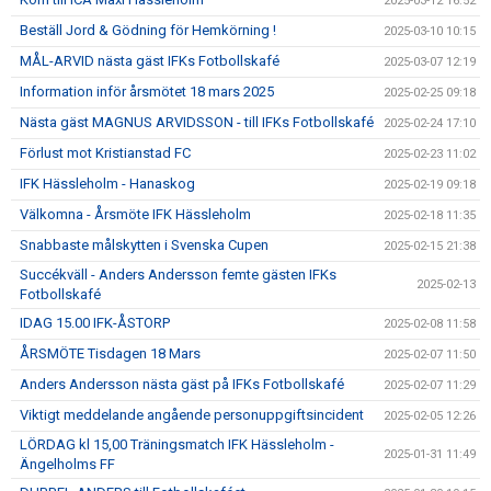
2025-03-12 16:52
Beställ Jord & Gödning för Hemkörning !
2025-03-10 10:15
MÅL-ARVID nästa gäst IFKs Fotbollskafé
2025-03-07 12:19
Information inför årsmötet 18 mars 2025
2025-02-25 09:18
Nästa gäst MAGNUS ARVIDSSON - till IFKs Fotbollskafé
2025-02-24 17:10
Förlust mot Kristianstad FC
2025-02-23 11:02
IFK Hässleholm - Hanaskog
2025-02-19 09:18
Välkomna - Årsmöte IFK Hässleholm
2025-02-18 11:35
Snabbaste målskytten i Svenska Cupen
2025-02-15 21:38
Succékväll - Anders Andersson femte gästen IFKs
2025-02-13
Fotbollskafé
IDAG 15.00 IFK-ÅSTORP
2025-02-08 11:58
ÅRSMÖTE Tisdagen 18 Mars
2025-02-07 11:50
Anders Andersson nästa gäst på IFKs Fotbollskafé
2025-02-07 11:29
Viktigt meddelande angående personuppgiftsincident
2025-02-05 12:26
LÖRDAG kl 15,00 Träningsmatch IFK Hässleholm -
2025-01-31 11:49
Ängelholms FF