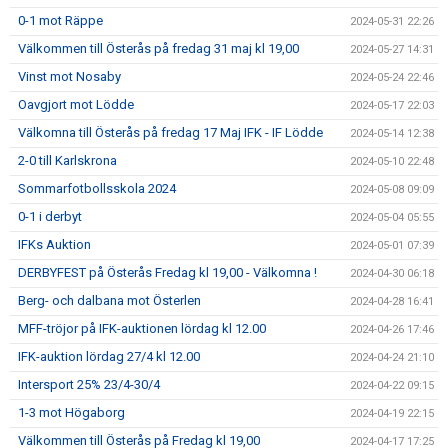
0-1 mot Räppe
2024-05-31 22:26
Välkommen till Österås på fredag 31 maj kl 19,00
2024-05-27 14:31
Vinst mot Nosaby
2024-05-24 22:46
Oavgjort mot Lödde
2024-05-17 22:03
Välkomna till Österås på fredag 17 Maj IFK - IF Lödde
2024-05-14 12:38
2-0 till Karlskrona
2024-05-10 22:48
Sommarfotbollsskola 2024
2024-05-08 09:09
0-1 i derbyt
2024-05-04 05:55
IFKs Auktion
2024-05-01 07:39
DERBYFEST på Österås Fredag kl 19,00 - Välkomna !
2024-04-30 06:18
Berg- och dalbana mot Österlen
2024-04-28 16:41
MFF-tröjor på IFK-auktionen lördag kl 12.00
2024-04-26 17:46
IFK-auktion lördag 27/4 kl 12.00
2024-04-24 21:10
Intersport 25% 23/4-30/4
2024-04-22 09:15
1-3 mot Högaborg
2024-04-19 22:15
Välkommen till Österås på Fredag kl 19,00
2024-04-17 17:25