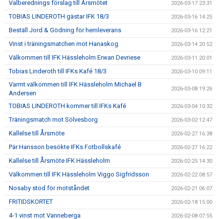
Valberednings förslag till Årsmötet
2026-03-17 23:31
TOBIAS LINDEROTH gästar IFK 18/3
2026-03-16 14:25
Beställ Jord & Gödning för hemleverans
2026-03-16 12:21
Vinst i träningsmatchen mot Hanaskog
2026-03-14 20:52
Välkommen till IFK Hässleholm Erwan Devriese
2026-03-11 20:01
Tobias Linderoth till IFKs Kafé 18/3
2026-03-10 09:11
Varmt välkommen till IFK Hässleholm Michael B
2026-03-08 19:26
Andersen
TOBIAS LINDEROTH kommer till IFKs Kafé
2026-03-04 10:32
Träningsmatch mot Sölvesborg
2026-03-02 12:47
Kallelse till Årsmöte
2026-02-27 16:38
Pär Hansson besökte IFKs Fotbollskafé
2026-02-27 16:22
Kallelse till Årsmöte IFK Hässleholm
2026-02-25 14:30
Välkommen till IFK Hässleholm Viggo Sigfridsson
2026-02-22 08:57
Nosaby stod för motståndet
2026-02-21 06:07
FRITIDSKORTET
2026-02-18 15:00
4-1 vinst mot Vanneberga
2026-02-08 07:55