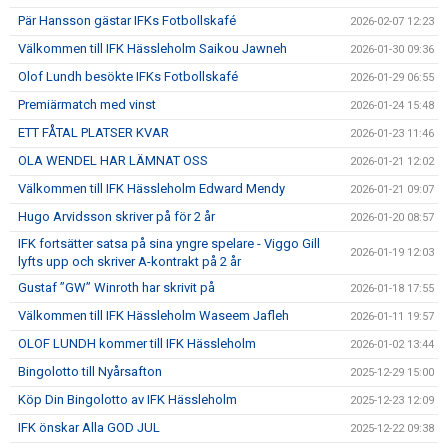
Pär Hansson gästar IFKs Fotbollskafé
2026-02-07 12:23
Välkommen till IFK Hässleholm Saikou Jawneh
2026-01-30 09:36
Olof Lundh besökte IFKs Fotbollskafé
2026-01-29 06:55
Premiärmatch med vinst
2026-01-24 15:48
ETT FÅTAL PLATSER KVAR
2026-01-23 11:46
OLA WENDEL HAR LÄMNAT OSS
2026-01-21 12:02
Välkommen till IFK Hässleholm Edward Mendy
2026-01-21 09:07
Hugo Arvidsson skriver på för 2 år
2026-01-20 08:57
IFK fortsätter satsa på sina yngre spelare - Viggo Gill
2026-01-19 12:03
lyfts upp och skriver A-kontrakt på 2 år
Gustaf ”GW” Winroth har skrivit på
2026-01-18 17:55
Välkommen till IFK Hässleholm Waseem Jafleh
2026-01-11 19:57
OLOF LUNDH kommer till IFK Hässleholm
2026-01-02 13:44
Bingolotto till Nyårsafton
2025-12-29 15:00
Köp Din Bingolotto av IFK Hässleholm
2025-12-23 12:09
IFK önskar Alla GOD JUL
2025-12-22 09:38