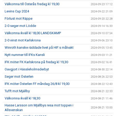
Välkomna till Österås fredag kl 19,00
2024-09-23 17:12
Levins Cup 2024
2024-09-22 21:09
Förlust mot Räppe
2024-09-20 22:28
2-0 seger mot Lödde
2024-09-14 16:33
Välkomna ikväll kl 18,00 LANDSKAMP
2024-09-10 07:54
2-0 vinst mot Karlskrona
2024-09-06 23:10
Winroth kanske räddade livet på HIF:s målvakt
2024-09-05 13:45
Nytt nummer till IFKs Kansli
2024-09-03 11:21
IFK möter FK Karlskrona på fredag kl 19,30
2024-09-02 16:41
Oavgjort i Hässleholmsderbyt
2024-08-30 22:14
Seger mot Österlen
2024-08-26 22:53
IFK möter Österlen FF måndag 26/8 kl 19,00
2024-08-22 12:43
Tufft mot Mjällby
2024-08-21 22:33
Välkomna ikväll kl 18,30
2024-08-21 11:46
Hasse Larsson om Mjällbys resa mot toppen i
2024-08-21 10:00
Allsvenskan