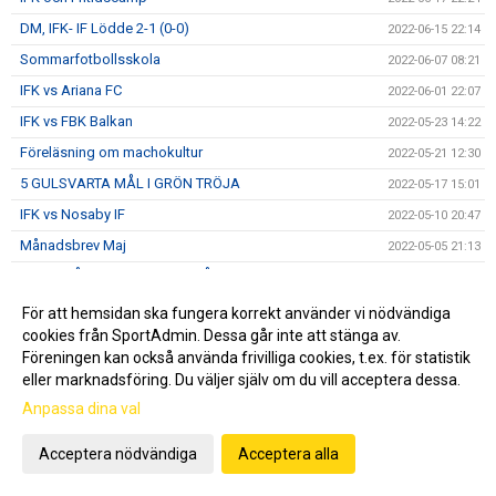
DM, IFK- IF Lödde 2-1 (0-0)
2022-06-15 22:14
Sommarfotbollsskola
2022-06-07 08:21
IFK vs Ariana FC
2022-06-01 22:07
IFK vs FBK Balkan
2022-05-23 14:22
Föreläsning om machokultur
2022-05-21 12:30
5 GULSVARTA MÅL I GRÖN TRÖJA
2022-05-17 15:01
IFK vs Nosaby IF
2022-05-10 20:47
Månadsbrev Maj
2022-05-05 21:13
DERBY PÅ FREDAG - VI SES PÅ ZUPERBOWL
2022-05-04 16:20
Helsingborgs IF - IFK Norrköping
2022-05-04 10:51
För att hemsidan ska fungera korrekt använder vi nödvändiga
cookies från SportAdmin. Dessa går inte att stänga av.
IFK-auktion IDAG 11.00
2022-04-30 09:11
Föreningen kan också använda frivilliga cookies, t.ex. för statistik
IFK vs Österlens FF
2022-04-27 14:05
eller marknadsföring. Du väljer själv om du vill acceptera dessa.
IFK vs FC Rosengård
2022-04-13 18:21
Anpassa dina val
20 NYA IFKare
2022-04-10 18:35
Acceptera nödvändiga
Acceptera alla
Månadsbrev April
2022-04-04 11:40
Ukörning av gödsel
2022-04-04 07:50