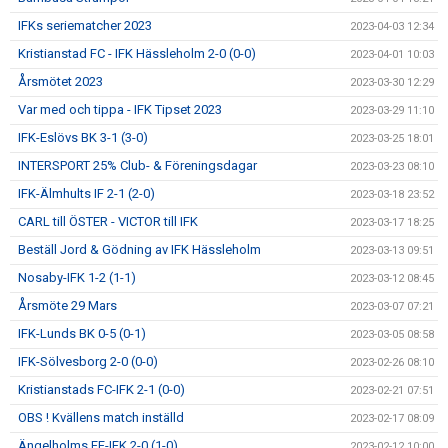
IFKs seriematcher 2023
2023-04-03 12:34
Kristianstad FC - IFK Hässleholm 2-0 (0-0)
2023-04-01 10:03
Årsmötet 2023
2023-03-30 12:29
Var med och tippa - IFK Tipset 2023
2023-03-29 11:10
IFK-Eslövs BK 3-1 (3-0)
2023-03-25 18:01
INTERSPORT 25% Club- & Föreningsdagar
2023-03-23 08:10
IFK-Älmhults IF 2-1 (2-0)
2023-03-18 23:52
CARL till ÖSTER - VICTOR till IFK
2023-03-17 18:25
Beställ Jord & Gödning av IFK Hässleholm
2023-03-13 09:51
Nosaby-IFK 1-2 (1-1)
2023-03-12 08:45
Årsmöte 29 Mars
2023-03-07 07:21
IFK-Lunds BK 0-5 (0-1)
2023-03-05 08:58
IFK-Sölvesborg 2-0 (0-0)
2023-02-26 08:10
Kristianstads FC-IFK 2-1 (0-0)
2023-02-21 07:51
OBS ! Kvällens match inställd
2023-02-17 08:09
Ängelholms FF-IFK 2-0 (1-0)
2023-02-12 10:00