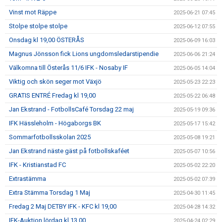
Vinst mot Räppe
2025-06-21 07:45
Stolpe stolpe stolpe
2025-06-12 07:55
Onsdag kl 19,00 ÖSTERÅS
2025-06-09 16:03
Magnus Jönsson fick Lions ungdomsledarstipendie
2025-06-06 21:24
Välkomna till Österås 11/6 IFK - Nosaby IF
2025-06-05 14:04
Viktig och skön seger mot Växjö
2025-05-23 22:23
GRATIS ENTRÉ Fredag kl 19,00
2025-05-22 06:48
Jan Ekstrand - FotbollsCafé Torsdag 22 maj
2025-05-19 09:36
IFK Hässleholm - Högaborgs BK
2025-05-17 15:42
Sommarfotbollsskolan 2025
2025-05-08 19:21
Jan Ekstrand näste gäst på fotbollskaféet
2025-05-07 10:56
IFK - Kristianstad FC
2025-05-02 22:20
Extrastämma
2025-05-02 07:39
Extra Stämma Torsdag 1 Maj
2025-04-30 11:45
Fredag 2 Maj DETBY IFK - KFC kl 19,00
2025-04-28 14:32
IFK-Auktion lördag kl 13.00
2025-04-24 02:29