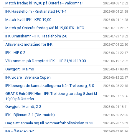
Match fredag kl 19,30 på Österås - Välkomna !
2023-08-08 12:52
IFK Hässleholm - Kristianstad FC 1-1
2023-08-04 21:58
Match ikväll IFK - KFC 19,00
2023-08-04 14:28
Match på Österås fredag 4/8 kl 19,00 IFK - KFC
2023-07-31 21:57
IFK Simrishamn - IFK Hässleholm 2-0
2023-07-29 18:52
Allsvenskt motstånd för IFK
2023-07-04 22:30
IFK - HIF 0-2
2023-06-21 22:47
Välkommen på Derbyfest IFK - HIF 21/6 kl 19,00
2023-06-19 12:52
Oavgjort i Malmö
2023-06-17 08:43
IFK vidare i Svenska Cupen
2023-06-12 22:17
IFK besegrade kamratkollegorna från Trelleborg, 3-0
2023-06-08 22:45
GRATIS Entré IFK Hlm - IFK Trelleborg torsdag 8 Juni kl
2023-06-07 16:56
19,00 på Österås
Oavgjort i Malmö, 2-2
2023-06-04 18:41
IFK - Bjärnum 2-1 (DM-match)
2023-05-30 22:05
Dags att anmäla sig till Sommarfotbollsskolan 2023
2023-05-28 15:09
IFK - Österlen 0-2
2023-05-27 01:16