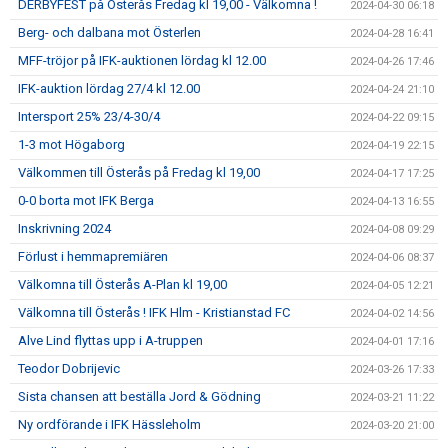
DERBYFEST på Österås Fredag kl 19,00 - Välkomna !
2024-04-30 06:18
Berg- och dalbana mot Österlen
2024-04-28 16:41
MFF-tröjor på IFK-auktionen lördag kl 12.00
2024-04-26 17:46
IFK-auktion lördag 27/4 kl 12.00
2024-04-24 21:10
Intersport 25% 23/4-30/4
2024-04-22 09:15
1-3 mot Högaborg
2024-04-19 22:15
Välkommen till Österås på Fredag kl 19,00
2024-04-17 17:25
0-0 borta mot IFK Berga
2024-04-13 16:55
Inskrivning 2024
2024-04-08 09:29
Förlust i hemmapremiären
2024-04-06 08:37
Välkomna till Österås A-Plan kl 19,00
2024-04-05 12:21
Välkomna till Österås ! IFK Hlm - Kristianstad FC
2024-04-02 14:56
Alve Lind flyttas upp i A-truppen
2024-04-01 17:16
Teodor Dobrijevic
2024-03-26 17:33
Sista chansen att beställa Jord & Gödning
2024-03-21 11:22
Ny ordförande i IFK Hässleholm
2024-03-20 21:00