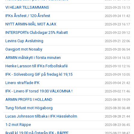
VI HEJAR TILLSAMMANS
2025-09-25 15:13
IFKs Årsfest / 120-Årsfest
2025-09-24 11:42
NYTT ARMIN-MÅL MOT AJAX
2025-09-23 16:17
INTERSPORTs Clubdagar 25% Rabatt
2025-09-22 09:12
Levins Cup Avslutning
2025-09-21 22:06
Oavgjort mot Nosaby
2025-09-20 06:54
ARMIN målskytt i första minuten
2025-09-14 16:53
Henke Larsson till IFKs Fotbollskafé
2025-09-10 12:16
IFK - Sölvesborg GIF på fredag kl 19,15
2025-09-09 10:05
Linero straffade IFK
2025-09-04 21:42
IFK - Linero IF torsd 19.00 VÄLKOMNA !
2025-09-02 11:46
ARMIN PROFFS I HOLLAND
2025-08-30 19:09
Tung förlust mot Högaborg
2025-08-30 06:48
Lucas Johnsson tillbaka i IFK Hässleholm
2025-08-28 21:44
1-2 mot Räppe
2025-08-23 06:45
Ikväll kl 19.00 på Österås IFK - RÄPPE
2025-08-22 08:47