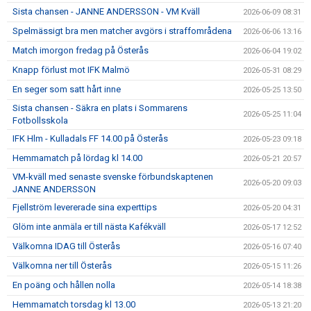
Sista chansen - JANNE ANDERSSON - VM Kväll
2026-06-09 08:31
Spelmässigt bra men matcher avgörs i straffområdena
2026-06-06 13:16
Match imorgon fredag på Österås
2026-06-04 19:02
Knapp förlust mot IFK Malmö
2026-05-31 08:29
En seger som satt hårt inne
2026-05-25 13:50
Sista chansen - Säkra en plats i Sommarens
2026-05-25 11:04
Fotbollsskola
IFK Hlm - Kulladals FF 14.00 på Österås
2026-05-23 09:18
Hemmamatch på lördag kl 14.00
2026-05-21 20:57
VM-kväll med senaste svenske förbundskaptenen
2026-05-20 09:03
JANNE ANDERSSON
Fjellström levererade sina experttips
2026-05-20 04:31
Glöm inte anmäla er till nästa Kafékväll
2026-05-17 12:52
Välkomna IDAG till Österås
2026-05-16 07:40
Välkomna ner till Österås
2026-05-15 11:26
En poäng och hållen nolla
2026-05-14 18:38
Hemmamatch torsdag kl 13.00
2026-05-13 21:20