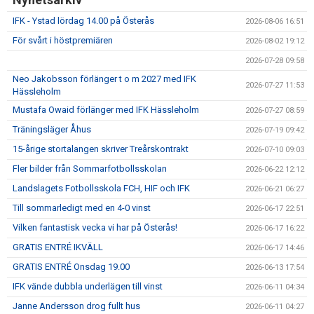
IFK GER TILLBAKA
IFK - Ystad lördag 14.00 på Österås
2026-08-06 16:51
50/50 LOTTERIET
För svårt i höstpremiären
2026-08-02 19:12
2026-07-28 09:58
IFK TIPSET 2026
Neo Jakobsson förlänger t o m 2027 med IFK
2026-07-27 11:53
Hässleholm
VM-TIPSET 2026
Mustafa Owaid förlänger med IFK Hässleholm
2026-07-27 08:59
Träningsläger Åhus
2026-07-19 09:42
15-årige stortalangen skriver Treårskontrakt
2026-07-10 09:03
Fler bilder från Sommarfotbollsskolan
2026-06-22 12:12
Landslagets Fotbollsskola FCH, HIF och IFK
2026-06-21 06:27
Till sommarledigt med en 4-0 vinst
2026-06-17 22:51
Vilken fantastisk vecka vi har på Österås!
2026-06-17 16:22
GRATIS ENTRÉ IKVÄLL
2026-06-17 14:46
GRATIS ENTRÉ Onsdag 19.00
2026-06-13 17:54
IFK vände dubbla underlägen till vinst
2026-06-11 04:34
Janne Andersson drog fullt hus
2026-06-11 04:27