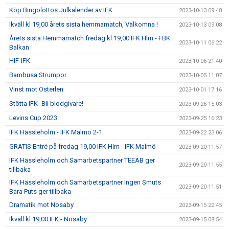
Köp Bingolottos Julkalender av IFK
2023-10-13 09:48
Ikväll kl 19,00 årets sista hemmamatch, Välkomna !
2023-10-13 09:08
Årets sista Hemmamatch fredag kl 19,00 IFK Hlm - FBK
2023-10-11 06:22
Balkan
HIF-IFK
2023-10-06 21:40
Bambusa Strumpor
2023-10-05 11:07
Vinst mot Österlen
2023-10-01 17:16
Stötta IFK -Bli blodgivare!
2023-09-26 15:03
Levins Cup 2023
2023-09-25 16:23
IFK Hässleholm - IFK Malmö 2-1
2023-09-22 23:06
GRATIS Entré på fredag 19,00 IFK Hlm - IFK Malmö
2023-09-20 11:57
IFK Hässleholm och Samarbetspartner TEEAB ger
2023-09-20 11:55
tillbaka
IFK Hässleholm och Samarbetspartner Ingen Smuts
2023-09-20 11:51
Bara Puts ger tillbaka
Dramatik mot Nosaby
2023-09-15 22:45
Ikväll kl 19,00 IFK - Nosaby
2023-09-15 08:54