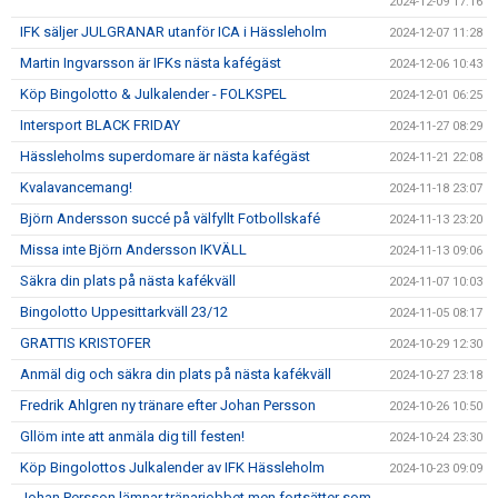
2024-12-09 17:16
IFK säljer JULGRANAR utanför ICA i Hässleholm
2024-12-07 11:28
Martin Ingvarsson är IFKs nästa kafégäst
2024-12-06 10:43
Köp Bingolotto & Julkalender - FOLKSPEL
2024-12-01 06:25
Intersport BLACK FRIDAY
2024-11-27 08:29
Hässleholms superdomare är nästa kafégäst
2024-11-21 22:08
Kvalavancemang!
2024-11-18 23:07
Björn Andersson succé på välfyllt Fotbollskafé
2024-11-13 23:20
Missa inte Björn Andersson IKVÄLL
2024-11-13 09:06
Säkra din plats på nästa kafékväll
2024-11-07 10:03
Bingolotto Uppesittarkväll 23/12
2024-11-05 08:17
GRATTIS KRISTOFER
2024-10-29 12:30
Anmäl dig och säkra din plats på nästa kafékväll
2024-10-27 23:18
Fredrik Ahlgren ny tränare efter Johan Persson
2024-10-26 10:50
Gllöm inte att anmäla dig till festen!
2024-10-24 23:30
Köp Bingolottos Julkalender av IFK Hässleholm
2024-10-23 09:09
Johan Persson lämnar tränarjobbet men fortsätter som