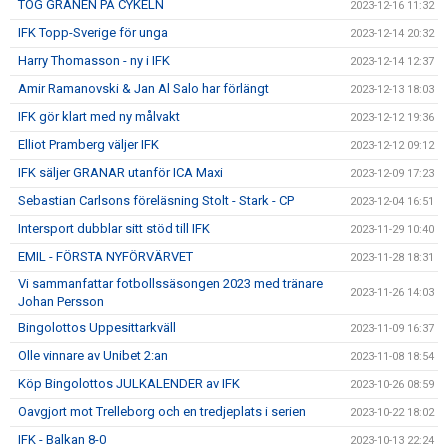
TOG GRANEN PÅ CYKELN
2023-12-16 11:32
IFK Topp-Sverige för unga
2023-12-14 20:32
Harry Thomasson - ny i IFK
2023-12-14 12:37
Amir Ramanovski & Jan Al Salo har förlängt
2023-12-13 18:03
IFK gör klart med ny målvakt
2023-12-12 19:36
Elliot Pramberg väljer IFK
2023-12-12 09:12
IFK säljer GRANAR utanför ICA Maxi
2023-12-09 17:23
Sebastian Carlsons föreläsning Stolt - Stark - CP
2023-12-04 16:51
Intersport dubblar sitt stöd till IFK
2023-11-29 10:40
EMIL - FÖRSTA NYFÖRVÄRVET
2023-11-28 18:31
Vi sammanfattar fotbollssäsongen 2023 med tränare
2023-11-26 14:03
Johan Persson
Bingolottos Uppesittarkväll
2023-11-09 16:37
Olle vinnare av Unibet 2:an
2023-11-08 18:54
Köp Bingolottos JULKALENDER av IFK
2023-10-26 08:59
Oavgjort mot Trelleborg och en tredjeplats i serien
2023-10-22 18:02
IFK - Balkan 8-0
2023-10-13 22:24