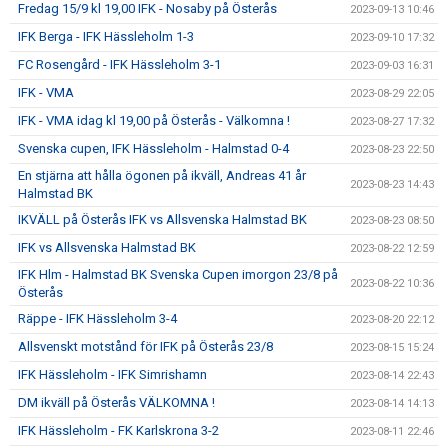
Fredag 15/9 kl 19,00 IFK - Nosaby på Österås
2023-09-13 10:46
IFK Berga - IFK Hässleholm 1-3
2023-09-10 17:32
FC Rosengård - IFK Hässleholm 3-1
2023-09-03 16:31
IFK - VMA
2023-08-29 22:05
IFK - VMA idag kl 19,00 på Österås - Välkomna !
2023-08-27 17:32
Svenska cupen, IFK Hässleholm - Halmstad 0-4
2023-08-23 22:50
En stjärna att hålla ögonen på ikväll, Andreas 41 år
2023-08-23 14:43
Halmstad BK
IKVÄLL på Österås IFK vs Allsvenska Halmstad BK
2023-08-23 08:50
IFK vs Allsvenska Halmstad BK
2023-08-22 12:59
IFK Hlm - Halmstad BK Svenska Cupen imorgon 23/8 på
2023-08-22 10:36
Österås
Räppe - IFK Hässleholm 3-4
2023-08-20 22:12
Allsvenskt motstånd för IFK på Österås 23/8
2023-08-15 15:24
IFK Hässleholm - IFK Simrishamn
2023-08-14 22:43
DM ikväll på Österås VÄLKOMNA !
2023-08-14 14:13
IFK Hässleholm - FK Karlskrona 3-2
2023-08-11 22:46