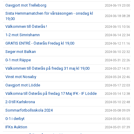
Oavgjort mot Trelleborg
2024-06-19 23:00
Sista Hemmamatchen för vårsäsongen - onsdag kl
2024-06-18 08:28
19,00
Välkommen till Österås !
2024-06-15 10:56
1-2 mot Simrishamn
2024-06-14 22:34
GRATIS ENTRÉ - Österås Fredag kl 19,00
2024-06-12 11:16
Seger mot Balkan
2024-06-10 22:32
0-1 mot Räppe
2024-05-31 22:26
Välkommen till Österås på fredag 31 maj kl 19,00
2024-05-27 14:31
Vinst mot Nosaby
2024-05-24 22:46
Oavgjort mot Lödde
2024-05-17 22:03
Välkomna till Österås på fredag 17 Maj IFK - IF Lödde
2024-05-14 12:38
2-0 till Karlskrona
2024-05-10 22:48
Sommarfotbollsskola 2024
2024-05-08 09:09
0-1 i derbyt
2024-05-04 05:55
IFKs Auktion
2024-05-01 07:39