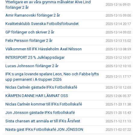
Ytterligare en av våra grymma målvakter Alve Lind
2025-12-16 09:01
förlänger 2 år
Amir Ramanovski förlänger 2 år
2025-12-15 09:00
Kvalitetsklubb Svenska Fotbollsförbundet
2025-12-14 20:17
GP förlänger och skriver 2 år
2025-12-14 09:02
Felix Persson förlänger 2 år
2025-12-13 15:02
Välkommen till IFK Hässleholm Axel Nilsson
2025-12-13 08:59
INTERSPORT 25 % Julklappsdagar
2025-12-12 10:57
Lucas Johnsson förlänger 2 år
2025-12-12 10:10
IFK:s unga lovande spelare Leon, Neo och Fabbe lyfts
2025-12-11 17:17
upp permanent i A-truppen 2026
Niclas Carlnén gästade IFKs Fotbollskafé
2025-12-10 12:03
KÄMPEN DANNE HAR LÄMNAT OSS
2025-12-06 05:37
Niclas Carlnén kommer till IFKs Fotbollskafé
2025-11-23 11:38
Jon Jönsson gästade IFKs fotbollskafé
2025-11-20 15:43
Sista chansen att anmäla er till IFKs Årsfest
2025-11-12 11:13
Nästa gäst IFKs Fotbollskafé JON JÖNSSON
2025-11-02 07:22