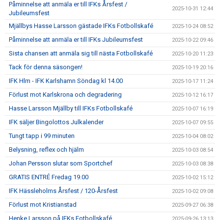
Påminnelse att anmäla er till IFKs Årsfest /
2025-10-31 12:44
Jubileumsfest
Mjällbys Hasse Larsson gästade IFKs Fotbollskafé
2025-10-24 08:52
Påminnelse att anmäla er till IFKs Jubileumsfest
2025-10-22 09:46
Sista chansen att anmäla sig till nästa Fotbollskafé
2025-10-20 11:23
Tack för denna säsongen!
2025-10-19 20:16
IFK Hlm - IFK Karlshamn Söndag kl 14.00
2025-10-17 11:24
Förlust mot Karlskrona och degradering
2025-10-12 16:17
Hasse Larsson Mjällby till IFKs Fotbollskafé
2025-10-07 16:19
IFK säljer Bingolottos Julkalender
2025-10-07 09:55
Tungt tapp i 99 minuten
2025-10-04 08:02
Belysning, reflex och hjälm
2025-10-03 08:54
Johan Persson slutar som Sportchef
2025-10-03 08:38
GRATIS ENTRÉ Fredag 19.00
2025-10-02 15:12
IFK Hässleholms Årsfest / 120-Årsfest
2025-10-02 09:08
Förlust mot Kristianstad
2025-09-27 06:38
Henke Larsson på IFKs Fotbollskafé
2025-09-26 13:13