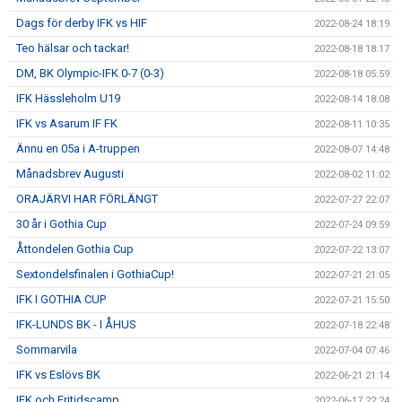
Dags för derby IFK vs HIF
2022-08-24 18:19
Teo hälsar och tackar!
2022-08-18 18:17
DM, BK Olympic-IFK 0-7 (0-3)
2022-08-18 05:59
IFK Hässleholm U19
2022-08-14 18:08
IFK vs Asarum IF FK
2022-08-11 10:35
Ännu en 05a i A-truppen
2022-08-07 14:48
Månadsbrev Augusti
2022-08-02 11:02
ORAJÄRVI HAR FÖRLÄNGT
2022-07-27 22:07
30 år i Gothia Cup
2022-07-24 09:59
Åttondelen Gothia Cup
2022-07-22 13:07
Sextondelsfinalen i GothiaCup!
2022-07-21 21:05
IFK I GOTHIA CUP
2022-07-21 15:50
IFK-LUNDS BK - I ÅHUS
2022-07-18 22:48
Sommarvila
2022-07-04 07:46
IFK vs Eslövs BK
2022-06-21 21:14
IFK och Fritidscamp
2022-06-17 22:24