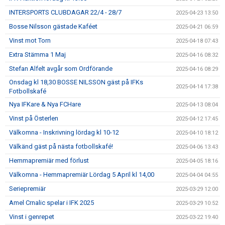
INTERSPORTS CLUBDAGAR 22/4 - 28/7
2025-04-23 13:50
Bosse Nilsson gästade Kaféet
2025-04-21 06:59
Vinst mot Torn
2025-04-18 07:43
Extra Stämma 1 Maj
2025-04-16 08:32
Stefan Alfelt avgår som Ordförande
2025-04-16 08:29
Onsdag kl 18,30 BOSSE NILSSON gäst på IFKs
2025-04-14 17:38
Fotbollskafé
Nya IFKare & Nya FCHare
2025-04-13 08:04
Vinst på Österlen
2025-04-12 17:45
Välkomna - Inskrivning lördag kl 10-12
2025-04-10 18:12
Välkänd gäst på nästa fotbollskafé!
2025-04-06 13:43
Hemmapremiär med förlust
2025-04-05 18:16
Välkomna - Hemmapremiär Lördag 5 April kl 14,00
2025-04-04 04:55
Seriepremiär
2025-03-29 12:00
Amel Crnalic spelar i IFK 2025
2025-03-29 10:52
Vinst i genrepet
2025-03-22 19:40