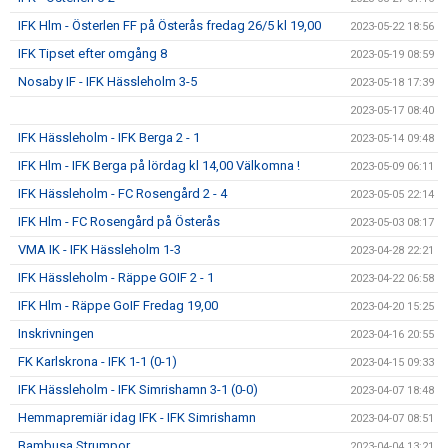
IFK Hlm - Österlen FF på Österås fredag 26/5 kl 19,00
2023-05-22 18:56
IFK Tipset efter omgång 8
2023-05-19 08:59
Nosaby IF - IFK Hässleholm 3-5
2023-05-18 17:39
2023-05-17 08:40
IFK Hässleholm - IFK Berga 2 - 1
2023-05-14 09:48
IFK Hlm - IFK Berga på lördag kl 14,00 Välkomna !
2023-05-09 06:11
IFK Hässleholm - FC Rosengård 2 - 4
2023-05-05 22:14
IFK Hlm - FC Rosengård på Österås
2023-05-03 08:17
VMA IK - IFK Hässleholm 1-3
2023-04-28 22:21
IFK Hässleholm - Räppe GOIF 2 - 1
2023-04-22 06:58
IFK Hlm - Räppe GoIF Fredag 19,00
2023-04-20 15:25
Inskrivningen
2023-04-16 20:55
FK Karlskrona - IFK 1-1 (0-1)
2023-04-15 09:33
IFK Hässleholm - IFK Simrishamn 3-1 (0-0)
2023-04-07 18:48
Hemmapremiär idag IFK - IFK Simrishamn
2023-04-07 08:51
Bambusa Strumpor
2023-04-04 13:21