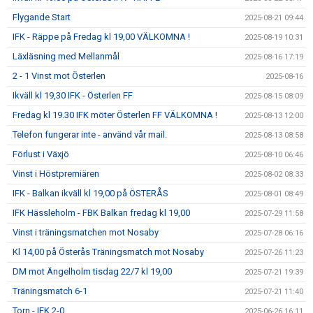
Flygande Start
2025-08-21 09:44
IFK - Räppe på Fredag kl 19,00 VÄLKOMNA !
2025-08-19 10:31
Läxläsning med Mellanmål
2025-08-16 17:19
2 - 1 Vinst mot Österlen
2025-08-16
Ikväll kl 19,30 IFK - Österlen FF
2025-08-15 08:09
Fredag kl 19.30 IFK möter Österlen FF VÄLKOMNA !
2025-08-13 12:00
Telefon fungerar inte - använd vår mail.
2025-08-13 08:58
Förlust i Växjö
2025-08-10 06:46
Vinst i Höstpremiären
2025-08-02 08:33
IFK - Balkan ikväll kl 19,00 på ÖSTERÅS
2025-08-01 08:49
IFK Hässleholm - FBK Balkan fredag kl 19,00
2025-07-29 11:58
Vinst i träningsmatchen mot Nosaby
2025-07-28 06:16
Kl 14,00 på Österås Träningsmatch mot Nosaby
2025-07-26 11:23
DM mot Ängelholm tisdag 22/7 kl 19,00
2025-07-21 19:39
Träningsmatch 6-1
2025-07-21 11:40
Torn - IFK 2-0
2025-06-26 16:11