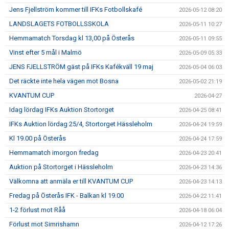
Jens Fjellström kommer till IFKs Fotbollskafé
2026-05-12 08:20
LANDSLAGETS FOTBOLLSSKOLA
2026-05-11 10:27
Hemmamatch Torsdag kl 13,00 på Österås
2026-05-11 09:55
Vinst efter 5 mål i Malmö
2026-05-09 05:33
JENS FJELLSTRÖM gäst på IFKs Kafékväll 19 maj
2026-05-04 06:03
Det räckte inte hela vägen mot Bosna
2026-05-02 21:19
KVANTUM CUP
2026-04-27
Idag lördag IFKs Auktion Stortorget
2026-04-25 08:41
IFKs Auktion lördag 25/4, Stortorget Hässleholm
2026-04-24 19:59
Kl 19.00 på Österås
2026-04-24 17:59
Hemmamatch imorgon fredag
2026-04-23 20:41
Auktion på Stortorget i Hässleholm
2026-04-23 14:36
Välkomna att anmäla er till KVANTUM CUP
2026-04-23 14:13
Fredag på Österås IFK - Balkan kl 19.00
2026-04-22 11:41
1-2 förlust mot Råå
2026-04-18 06:04
Förlust mot Simrishamn
2026-04-12 17:26