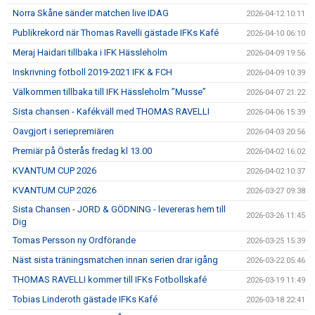
Norra Skåne sänder matchen live IDAG
2026-04-12 10:11
Publikrekord när Thomas Ravelli gästade IFKs Kafé
2026-04-10 06:10
Meraj Haidari tillbaka i IFK Hässleholm
2026-04-09 19:56
Inskrivning fotboll 2019-2021 IFK & FCH
2026-04-09 10:39
Välkommen tillbaka till IFK Hässleholm ”Musse”
2026-04-07 21:22
Sista chansen - Kafékväll med THOMAS RAVELLI
2026-04-06 15:39
Oavgjort i seriepremiären
2026-04-03 20:56
Premiär på Österås fredag kl 13.00
2026-04-02 16:02
KVANTUM CUP 2026
2026-04-02 10:37
KVANTUM CUP 2026
2026-03-27 09:38
Sista Chansen - JORD & GÖDNING - levereras hem till
2026-03-26 11:45
Dig
Tomas Persson ny Ordförande
2026-03-25 15:39
Näst sista träningsmatchen innan serien drar igång
2026-03-22 05:46
THOMAS RAVELLI kommer till IFKs Fotbollskafé
2026-03-19 11:49
Tobias Linderoth gästade IFKs Kafé
2026-03-18 22:41