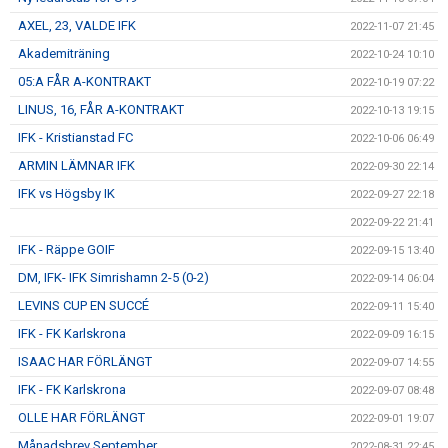
AXEL, 23, VALDE IFK
2022-11-07 21:45
Akademiträning
2022-10-24 10:10
05:A FÅR A-KONTRAKT
2022-10-19 07:22
LINUS, 16, FÅR A-KONTRAKT
2022-10-13 19:15
IFK - Kristianstad FC
2022-10-06 06:49
ARMIN LÄMNAR IFK
2022-09-30 22:14
IFK vs Högsby IK
2022-09-27 22:18
2022-09-22 21:41
IFK - Räppe GOIF
2022-09-15 13:40
DM, IFK- IFK Simrishamn 2-5 (0-2)
2022-09-14 06:04
LEVINS CUP EN SUCCÉ
2022-09-11 15:40
IFK - FK Karlskrona
2022-09-09 16:15
ISAAC HAR FÖRLÄNGT
2022-09-07 14:55
IFK - FK Karlskrona
2022-09-07 08:48
OLLE HAR FÖRLÄNGT
2022-09-01 19:07
Månadsbrev September
2022-08-31 22:45