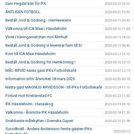
Sam Hegdal klar för IFK
2025-03-22 16:25
ÄNTLIGEN FOTBOLL
2025-03-21 10:45
Beställ Jord & Gödning - Hemleverans
2025-03-19 20:49
Välkomna till ICA Maxi i Hässleholm
2025-03-16 11:04
Vinst i träningsmatchen mot Älmhult
2025-03-15 18:50
Beställ Jord & Gödning vi levererar hem till Er
2025-03-14 06:40
Kom till ICA Maxi Hässleholm
2025-03-12 16:52
Beställ Jord & Gödning för Hemkörning !
2025-03-10 10:15
MÅL-ARVID nästa gäst IFKs Fotbollskafé
2025-03-07 12:19
Information inför årsmötet 18 mars 2025
2025-02-25 09:18
Nästa gäst MAGNUS ARVIDSSON - till IFKs Fotbollskafé
2025-02-24 17:10
Förlust mot Kristianstad FC
2025-02-23 11:02
IFK Hässleholm - Hanaskog
2025-02-19 09:18
Välkomna - Årsmöte IFK Hässleholm
2025-02-18 11:35
Snabbaste målskytten i Svenska Cupen
2025-02-15 21:38
Succékväll - Anders Andersson femte gästen IFKs
2025-02-13