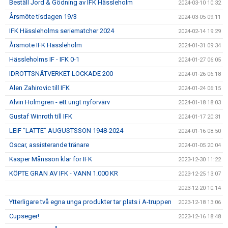
Beställ Jord & Gödning av IFK Hässleholm
2024-03-10 10:32
Årsmöte tisdagen 19/3
2024-03-05 09:11
IFK Hässleholms seriematcher 2024
2024-02-14 19:29
Årsmöte IFK Hässleholm
2024-01-31 09:34
Hässleholms IF - IFK 0-1
2024-01-27 06:05
IDROTTSNÄTVERKET LOCKADE 200
2024-01-26 06:18
Alen Zahirovic till IFK
2024-01-24 06:15
Alvin Holmgren - ett ungt nyförvärv
2024-01-18 18:03
Gustaf Winroth till IFK
2024-01-17 20:31
LEIF ”LATTE” AUGUSTSSON 1948-2024
2024-01-16 08:50
Oscar, assisterande tränare
2024-01-05 20:04
Kasper Månsson klar för IFK
2023-12-30 11:22
KÖPTE GRAN AV IFK - VANN 1.000 KR
2023-12-25 13:07
2023-12-20 10:14
Ytterligare två egna unga produkter tar plats i A-truppen
2023-12-18 13:06
Cupseger!
2023-12-16 18:48