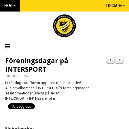
HEM
LOGGA IN
HEM
Föreningsdagar på
<
>
INTERSPORT
NYHETER
2018-03-31 01:48
MATCHER
Nu är dags att förnya upp sina träningskläder!
Alla är välkomna till INTERSPORT´s föreningsdagar!
se informationer Överst på sidan!
KALENDER
INTERSPORT / IFK Hässleholm
IFK:AREN
KLUBBSHOP INTERSPORT
Nyhetsarkiv