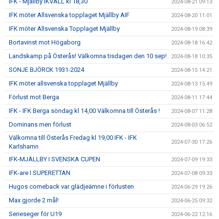
IFK - Mjällby IKVÄLL kl 18,30
2024-08-21 09:13
IFK möter Allsvenska topplaget Mjällby AIF
2024-08-20 11:01
IFK möter Allsvenska Topplaget Mjällby
2024-08-19 08:39
Bortavinst mot Högaborg
2024-08-18 16:42
Landskamp på Österås! Välkomna tisdagen den 10 sep!
2024-08-18 10:35
SONJE BJÖRCK 1931-2024
2024-08-15 14:21
IFK möter allsvenska topplaget Mjällby
2024-08-13 15:49
Förlust mot Berga
2024-08-11 17:44
IFK - IFK Berga söndag kl 14,00 Välkomna till Österås !
2024-08-07 11:28
Dominans men förlust
2024-08-03 06:52
Välkomna till Österås Fredag kl 19,00 IFK - IFK
2024-07-30 17:26
Karlshamn
IFK-MJÄLLBY I SVENSKA CUPEN
2024-07-09 19:33
IFK-are I SUPERETTAN
2024-07-08 09:33
Hugos comeback var glädjeämne i förlusten
2024-06-29 19:26
Max gjorde 2 mål!
2024-06-25 09:32
Serieseger för U19
2024-06-22 12:16