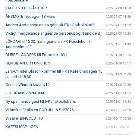
Fotbollskafé
IDAG 15.00 IFK-ÅSTORP
2025-02-08 11:58
ÅRSMÖTE Tisdagen 18 Mars
2025-02-07 11:50
Anders Andersson nästa gäst på IFKs Fotbollskafé
2025-02-07 11:29
Viktigt meddelande angående personuppgiftsincident
2025-02-05 12:26
LÖRDAG kl 15,00 Träningsmatch IFK Hässleholm -
2025-01-31 11:49
Ängelholms FF
DUBBEL-ANDERS till Fotbollskaféet
2025-01-30 19:15
HEMSIDAN UR FUNKTION
2025-01-30 16:17
Lars-Christer Olsson kommer till IFKs Kafé onsdagen 15
2025-01-09 08:30
januari kl 18,30
Dennis Winroth leder U19
2025-01-08 07:50
JULGRANSVINNARNA
2025-01-07 11:15
Ny spännande gäst till IFKs fotbollskafé.
2025-01-01 15:34
Vi önskar Er alla en GOD JUL &#127876;
2024-12-21 17:28
Vi säljer BINGOLOTTO
2024-12-17 08:58
KAFÉSUCCÉ - IGEN
2024-12-12 20:51