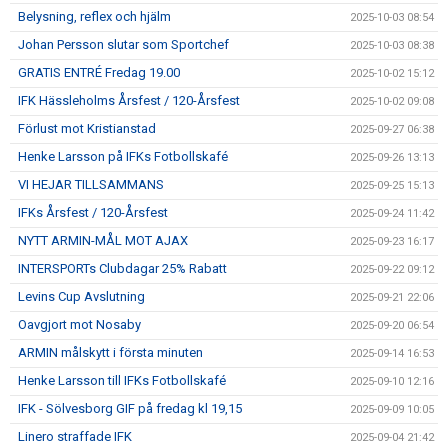
Belysning, reflex och hjälm
2025-10-03 08:54
Johan Persson slutar som Sportchef
2025-10-03 08:38
GRATIS ENTRÉ Fredag 19.00
2025-10-02 15:12
IFK Hässleholms Årsfest / 120-Årsfest
2025-10-02 09:08
Förlust mot Kristianstad
2025-09-27 06:38
Henke Larsson på IFKs Fotbollskafé
2025-09-26 13:13
VI HEJAR TILLSAMMANS
2025-09-25 15:13
IFKs Årsfest / 120-Årsfest
2025-09-24 11:42
NYTT ARMIN-MÅL MOT AJAX
2025-09-23 16:17
INTERSPORTs Clubdagar 25% Rabatt
2025-09-22 09:12
Levins Cup Avslutning
2025-09-21 22:06
Oavgjort mot Nosaby
2025-09-20 06:54
ARMIN målskytt i första minuten
2025-09-14 16:53
Henke Larsson till IFKs Fotbollskafé
2025-09-10 12:16
IFK - Sölvesborg GIF på fredag kl 19,15
2025-09-09 10:05
Linero straffade IFK
2025-09-04 21:42