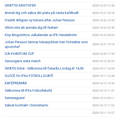
GRATTIS KRISTOFER
2024-10-29 12:30
Anmäl dig och säkra din plats på nästa kafékväll
2024-10-27 23:18
Fredrik Ahlgren ny tränare efter Johan Persson
2024-10-26 10:50
Gllöm inte att anmäla dig till festen!
2024-10-24 23:30
Köp Bingolottos Julkalender av IFK Hässleholm
2024-10-23 09:09
Johan Persson lämnar tränarjobbet men fortsätter som
2024-10-21 19:14
sportchef
ICA KVANTUM CUP
2024-10-20 17:50
Säsongens sista match
2024-10-19 20:25
GRATIS Entré - Välkomna till Österås Lördag kl 14,00
2024-10-17 16:09
SUCCÉ för IFKs FOTBOLLSCAFÈ
2024-10-17 12:28
KAFÉPREMIÄR
2024-10-15 15:35
Välkomna till IFKs Fotbollskafé
2024-10-14 11:47
Seriesegrare!
2024-10-14 09:11
Säkrat kontrakt i Simrishamn
2024-10-12 17:52
2024-10-11 10:57