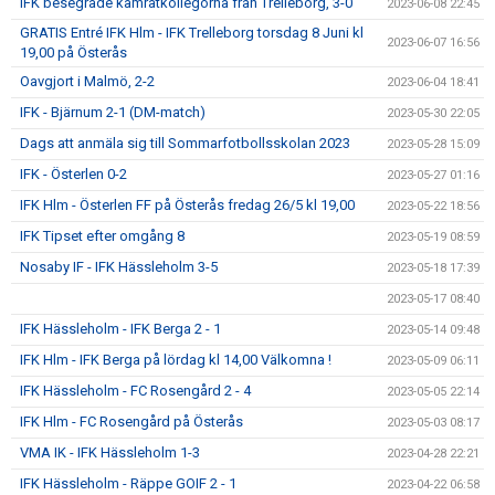
IFK besegrade kamratkollegorna från Trelleborg, 3-0
2023-06-08 22:45
GRATIS Entré IFK Hlm - IFK Trelleborg torsdag 8 Juni kl
2023-06-07 16:56
19,00 på Österås
Oavgjort i Malmö, 2-2
2023-06-04 18:41
IFK - Bjärnum 2-1 (DM-match)
2023-05-30 22:05
Dags att anmäla sig till Sommarfotbollsskolan 2023
2023-05-28 15:09
IFK - Österlen 0-2
2023-05-27 01:16
IFK Hlm - Österlen FF på Österås fredag 26/5 kl 19,00
2023-05-22 18:56
IFK Tipset efter omgång 8
2023-05-19 08:59
Nosaby IF - IFK Hässleholm 3-5
2023-05-18 17:39
2023-05-17 08:40
IFK Hässleholm - IFK Berga 2 - 1
2023-05-14 09:48
IFK Hlm - IFK Berga på lördag kl 14,00 Välkomna !
2023-05-09 06:11
IFK Hässleholm - FC Rosengård 2 - 4
2023-05-05 22:14
IFK Hlm - FC Rosengård på Österås
2023-05-03 08:17
VMA IK - IFK Hässleholm 1-3
2023-04-28 22:21
IFK Hässleholm - Räppe GOIF 2 - 1
2023-04-22 06:58