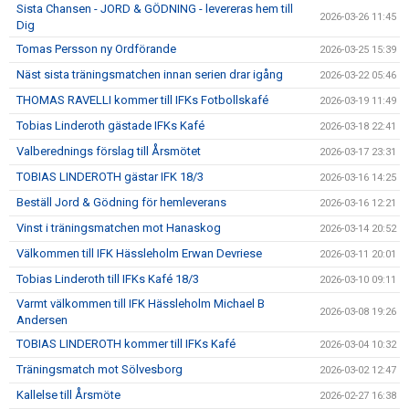
Sista Chansen - JORD & GÖDNING - levereras hem till
2026-03-26 11:45
Dig
Tomas Persson ny Ordförande
2026-03-25 15:39
Näst sista träningsmatchen innan serien drar igång
2026-03-22 05:46
THOMAS RAVELLI kommer till IFKs Fotbollskafé
2026-03-19 11:49
Tobias Linderoth gästade IFKs Kafé
2026-03-18 22:41
Valberednings förslag till Årsmötet
2026-03-17 23:31
TOBIAS LINDEROTH gästar IFK 18/3
2026-03-16 14:25
Beställ Jord & Gödning för hemleverans
2026-03-16 12:21
Vinst i träningsmatchen mot Hanaskog
2026-03-14 20:52
Välkommen till IFK Hässleholm Erwan Devriese
2026-03-11 20:01
Tobias Linderoth till IFKs Kafé 18/3
2026-03-10 09:11
Varmt välkommen till IFK Hässleholm Michael B
2026-03-08 19:26
Andersen
TOBIAS LINDEROTH kommer till IFKs Kafé
2026-03-04 10:32
Träningsmatch mot Sölvesborg
2026-03-02 12:47
Kallelse till Årsmöte
2026-02-27 16:38