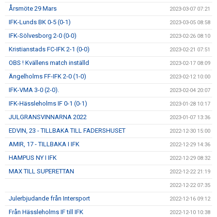
Årsmöte 29 Mars
2023-03-07 07:21
IFK-Lunds BK 0-5 (0-1)
2023-03-05 08:58
IFK-Sölvesborg 2-0 (0-0)
2023-02-26 08:10
Kristianstads FC-IFK 2-1 (0-0)
2023-02-21 07:51
OBS ! Kvällens match inställd
2023-02-17 08:09
Ängelholms FF-IFK 2-0 (1-0)
2023-02-12 10:00
IFK-VMA 3-0 (2-0).
2023-02-04 20:07
IFK-Hässleholms IF 0-1 (0-1)
2023-01-28 10:17
JULGRANSVINNARNA 2022
2023-01-07 13:36
EDVIN, 23 - TILLBAKA TILL FADERSHUSET
2022-12-30 15:00
AMIR, 17 - TILLBAKA I IFK
2022-12-29 14:36
HAMPUS NY I IFK
2022-12-29 08:32
MAX TILL SUPERETTAN
2022-12-22 21:19
2022-12-22 07:35
Julerbjudande från Intersport
2022-12-16 09:12
Från Hässleholms IF till IFK
2022-12-10 10:38