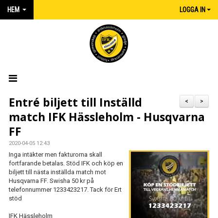
HEM
LOGGA IN
HEM
Entré biljett till Inställd
<
>
match IFK Hässleholm - Husqvarna
NYHETER
FF
MATCHER
2020-04-05 12:43
Inga intäkter men fakturorna skall
KALENDER
fortfarande betalas. Stöd IFK och köp en
biljett till nästa inställda match mot
Husqvarna FF. Swisha 50 kr på
IFK:AREN
telefonnummer 1233423217. Tack för Ert
stöd
KLUBBSHOP INTERSPORT
IFK Hässleholm