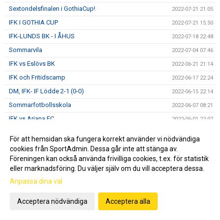
Sextondelsfinalen i GothiaCup!
2022-07-21 21:05
IFK I GOTHIA CUP
2022-07-21 15:50
IFK-LUNDS BK - I ÅHUS
2022-07-18 22:48
Sommarvila
2022-07-04 07:46
IFK vs Eslövs BK
2022-06-21 21:14
IFK och Fritidscamp
2022-06-17 22:24
DM, IFK- IF Lödde 2-1 (0-0)
2022-06-15 22:14
Sommarfotbollsskola
2022-06-07 08:21
IFK vs Ariana FC
2022-06-01 22:07
IFK vs FBK Balkan
2022-05-23 14:22
För att hemsidan ska fungera korrekt använder vi nödvändiga
Föreläsning om machokultur
2022-05-21 12:30
cookies från SportAdmin. Dessa går inte att stänga av.
Föreningen kan också använda frivilliga cookies, t.ex. för statistik
5 GULSVARTA MÅL I GRÖN TRÖJA
2022-05-17 15:01
eller marknadsföring. Du väljer själv om du vill acceptera dessa.
IFK vs Nosaby IF
2022-05-10 20:47
Anpassa dina val
Månadsbrev Maj
2022-05-05 21:13
DERBY PÅ FREDAG - VI SES PÅ ZUPERBOWL
Acceptera nödvändiga
Acceptera alla
2022-05-04 16:20
Helsingborgs IF - IFK Norrköping
2022-05-04 10:51