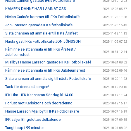
Niclas Carlnén gästade IFKs Fotbollskafé
2025-12-10 12:03
KÄMPEN DANNE HAR LÄMNAT OSS
2025-12-06 05:37
Niclas Carlnén kommer till IFKs Fotbollskafé
2025-11-23 11:38
Jon Jönsson gästade IFKs fotbollskafé
2025-11-20 15:43
Sista chansen att anmäla er till IFKs Årsfest
2025-11-12 11:13
Nästa gäst IFKs Fotbollskafé JON JÖNSSON
2025-11-02 07:22
Påminnelse att anmäla er till IFKs Årsfest /
2025-10-31 12:44
Jubileumsfest
Mjällbys Hasse Larsson gästade IFKs Fotbollskafé
2025-10-24 08:52
Påminnelse att anmäla er till IFKs Jubileumsfest
2025-10-22 09:46
Sista chansen att anmäla sig till nästa Fotbollskafé
2025-10-20 11:23
Tack för denna säsongen!
2025-10-19 20:16
IFK Hlm - IFK Karlshamn Söndag kl 14.00
2025-10-17 11:24
Förlust mot Karlskrona och degradering
2025-10-12 16:17
Hasse Larsson Mjällby till IFKs Fotbollskafé
2025-10-07 16:19
IFK säljer Bingolottos Julkalender
2025-10-07 09:55
Tungt tapp i 99 minuten
2025-10-04 08:02