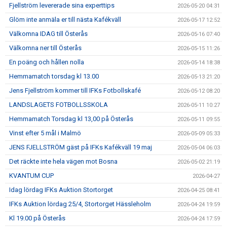
Fjellström levererade sina experttips
2026-05-20 04:31
Glöm inte anmäla er till nästa Kafékväll
2026-05-17 12:52
Välkomna IDAG till Österås
2026-05-16 07:40
Välkomna ner till Österås
2026-05-15 11:26
En poäng och hållen nolla
2026-05-14 18:38
Hemmamatch torsdag kl 13.00
2026-05-13 21:20
Jens Fjellström kommer till IFKs Fotbollskafé
2026-05-12 08:20
LANDSLAGETS FOTBOLLSSKOLA
2026-05-11 10:27
Hemmamatch Torsdag kl 13,00 på Österås
2026-05-11 09:55
Vinst efter 5 mål i Malmö
2026-05-09 05:33
JENS FJELLSTRÖM gäst på IFKs Kafékväll 19 maj
2026-05-04 06:03
Det räckte inte hela vägen mot Bosna
2026-05-02 21:19
KVANTUM CUP
2026-04-27
Idag lördag IFKs Auktion Stortorget
2026-04-25 08:41
IFKs Auktion lördag 25/4, Stortorget Hässleholm
2026-04-24 19:59
Kl 19.00 på Österås
2026-04-24 17:59