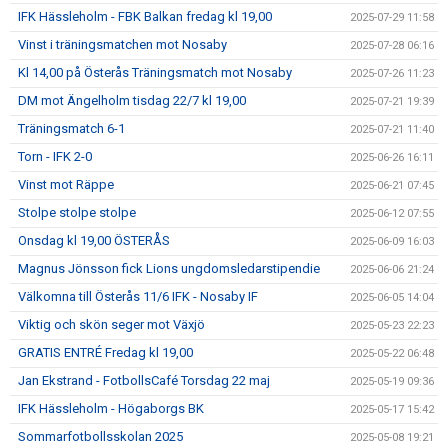
IFK Hässleholm - FBK Balkan fredag kl 19,00
2025-07-29 11:58
Vinst i träningsmatchen mot Nosaby
2025-07-28 06:16
Kl 14,00 på Österås Träningsmatch mot Nosaby
2025-07-26 11:23
DM mot Ängelholm tisdag 22/7 kl 19,00
2025-07-21 19:39
Träningsmatch 6-1
2025-07-21 11:40
Torn - IFK 2-0
2025-06-26 16:11
Vinst mot Räppe
2025-06-21 07:45
Stolpe stolpe stolpe
2025-06-12 07:55
Onsdag kl 19,00 ÖSTERÅS
2025-06-09 16:03
Magnus Jönsson fick Lions ungdomsledarstipendie
2025-06-06 21:24
Välkomna till Österås 11/6 IFK - Nosaby IF
2025-06-05 14:04
Viktig och skön seger mot Växjö
2025-05-23 22:23
GRATIS ENTRÉ Fredag kl 19,00
2025-05-22 06:48
Jan Ekstrand - FotbollsCafé Torsdag 22 maj
2025-05-19 09:36
IFK Hässleholm - Högaborgs BK
2025-05-17 15:42
Sommarfotbollsskolan 2025
2025-05-08 19:21