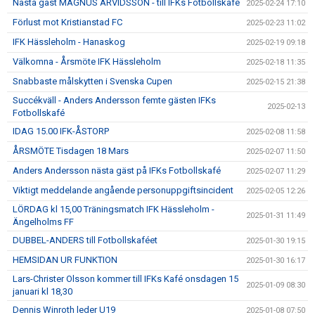
Nästa gäst MAGNUS ARVIDSSON - till IFKs Fotbollskafé
2025-02-24 17:10
Förlust mot Kristianstad FC
2025-02-23 11:02
IFK Hässleholm - Hanaskog
2025-02-19 09:18
Välkomna - Årsmöte IFK Hässleholm
2025-02-18 11:35
Snabbaste målskytten i Svenska Cupen
2025-02-15 21:38
Succékväll - Anders Andersson femte gästen IFKs
2025-02-13
Fotbollskafé
IDAG 15.00 IFK-ÅSTORP
2025-02-08 11:58
ÅRSMÖTE Tisdagen 18 Mars
2025-02-07 11:50
Anders Andersson nästa gäst på IFKs Fotbollskafé
2025-02-07 11:29
Viktigt meddelande angående personuppgiftsincident
2025-02-05 12:26
LÖRDAG kl 15,00 Träningsmatch IFK Hässleholm -
2025-01-31 11:49
Ängelholms FF
DUBBEL-ANDERS till Fotbollskaféet
2025-01-30 19:15
HEMSIDAN UR FUNKTION
2025-01-30 16:17
Lars-Christer Olsson kommer till IFKs Kafé onsdagen 15
2025-01-09 08:30
januari kl 18,30
Dennis Winroth leder U19
2025-01-08 07:50