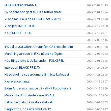
JULGRANSVINNARNA
2025-01-07 11:15
Ny spännande gäst till IFKs fotbollskafé.
2025-01-01 15:34
Vi önskar Er alla en GOD JUL &#127876;
2024-12-21 17:28
Vi säljer BINGOLOTTO
2024-12-17 08:58
KAFÉSUCCÉ - IGEN
2024-12-12 20:51
2024-12-09 17:16
IFK säljer JULGRANAR utanför ICA i Hässleholm
2024-12-07 11:28
Martin Ingvarsson är IFKs nästa kafégäst
2024-12-06 10:43
Köp Bingolotto & Julkalender - FOLKSPEL
2024-12-01 06:25
Intersport BLACK FRIDAY
2024-11-27 08:29
Hässleholms superdomare är nästa kafégäst
2024-11-21 22:08
Kvalavancemang!
2024-11-18 23:07
Björn Andersson succé på välfyllt Fotbollskafé
2024-11-13 23:20
Missa inte Björn Andersson IKVÄLL
2024-11-13 09:06
Säkra din plats på nästa kafékväll
2024-11-07 10:03
Bingolotto Uppesittarkväll 23/12
2024-11-05 08:17