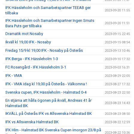
IFK Hässleholm och Samarbetspartner TEEAB ger
2023-09-20 11:55
tillbaka
IFK Hässleholm och Samarbetspartner Ingen Smuts
2023-09-20 11:51
Bara Puts ger tillbaka
Dramatik mot Nosaby
2023-09-15 22:45
Ikväll kl 19,00 IFK - Nosaby
2023-09-15 08:54
Fredag 15/9 kl 19,00 IFK - Nosaby på Österås
2023-09-13 10:46
IFK Berga - IFK Hässleholm 1-3
2023-09-10 17:32
FC Rosengård - IFK Hässleholm 3-1
2023-09-03 16:31
IFK - VMA
2023-08-29 22:05
IFK - VMA idag kl 19,00 på Österås - Välkomna !
2023-08-27 17:32
Svenska cupen, IFK Hässleholm - Halmstad 0-4
2023-08-23 22:50
En stjärna att hålla ögonen på ikväll, Andreas 41 år
2023-08-23 14:43
Halmstad BK
IKVÄLL på Österås IFK vs Allsvenska Halmstad BK
2023-08-23 08:50
IFK vs Allsvenska Halmstad BK
2023-08-22 12:59
IFK Hlm - Halmstad BK Svenska Cupen imorgon 23/8 på
2023-08-22 10:36