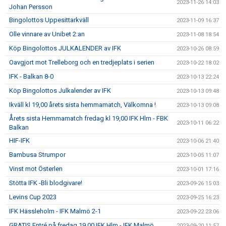
2023-11-26 14:03
Johan Persson
Bingolottos Uppesittarkväll
2023-11-09 16:37
Olle vinnare av Unibet 2:an
2023-11-08 18:54
Köp Bingolottos JULKALENDER av IFK
2023-10-26 08:59
Oavgjort mot Trelleborg och en tredjeplats i serien
2023-10-22 18:02
IFK - Balkan 8-0
2023-10-13 22:24
Köp Bingolottos Julkalender av IFK
2023-10-13 09:48
Ikväll kl 19,00 årets sista hemmamatch, Välkomna !
2023-10-13 09:08
Årets sista Hemmamatch fredag kl 19,00 IFK Hlm - FBK
2023-10-11 06:22
Balkan
HIF-IFK
2023-10-06 21:40
Bambusa Strumpor
2023-10-05 11:07
Vinst mot Österlen
2023-10-01 17:16
Stötta IFK -Bli blodgivare!
2023-09-26 15:03
Levins Cup 2023
2023-09-25 16:23
IFK Hässleholm - IFK Malmö 2-1
2023-09-22 23:06
GRATIS Entré på fredag 19,00 IFK Hlm - IFK Malmö
2023-09-20 11:57