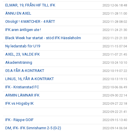
ELMAR, 19, FRÅN HIF TILL IFK
2022-12-06 18:48
ÄNNU EN AXEL
2022-11-28 11:00
Otroligt ! 4 MATCHER - 4 RÄTT
2022-11-28 08:02
IFK:aren äntligen ute !
2022-11-24 21:30
Black Week har startat - stöd IFK Hässleholm
2022-11-23 21:33
Ny ledarstab för U19
2022-11-15 07:04
AXEL, 23, VALDE IFK
2022-11-07 21:45
Akademiträning
2022-10-24 10:10
05:A FÅR A-KONTRAKT
2022-10-19 07:22
LINUS, 16, FÅR A-KONTRAKT
2022-10-13 19:15
IFK - Kristianstad FC
2022-10-06 06:49
ARMIN LÄMNAR IFK
2022-09-30 22:14
IFK vs Högsby IK
2022-09-27 22:18
2022-09-22 21:41
IFK - Räppe GOIF
2022-09-15 13:40
DM, IFK- IFK Simrishamn 2-5 (0-2)
2022-09-14 06:04