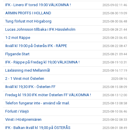
IFK - Linero IF torsd 19.00 VÄLKOMNA !
2025-09-02 11:46
ARMIN PROFFS I HOLLAND
2025-08-30 19:09
Tung förlust mot Högaborg
2025-08-30 06:48
Lucas Johnsson tillbaka i IFK Hässleholm
2025-08-28 21:44
1-2 mot Räppe
2025-08-23 06:45
Ikväll kl 19.00 på Österås IFK - RÄPPE
2025-08-22 08:47
Flygande Start
2025-08-21 09:44
IFK - Räppe på Fredag kl 19,00 VÄLKOMNA !
2025-08-19 10:31
Läxläsning med Mellanmål
2025-08-16 17:19
2 - 1 Vinst mot Österlen
2025-08-16
Ikväll kl 19,30 IFK - Österlen FF
2025-08-15 08:09
Fredag kl 19.30 IFK möter Österlen FF VÄLKOMNA !
2025-08-13 12:00
Telefon fungerar inte - använd vår mail.
2025-08-13 08:58
Förlust i Växjö
2025-08-10 06:46
Vinst i Höstpremiären
2025-08-02 08:33
IFK - Balkan ikväll kl 19,00 på ÖSTERÅS
2025-08-01 08:49