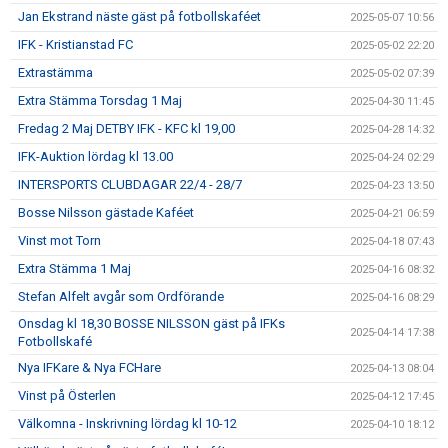
Jan Ekstrand näste gäst på fotbollskaféet
2025-05-07 10:56
IFK - Kristianstad FC
2025-05-02 22:20
Extrastämma
2025-05-02 07:39
Extra Stämma Torsdag 1 Maj
2025-04-30 11:45
Fredag 2 Maj DETBY IFK - KFC kl 19,00
2025-04-28 14:32
IFK-Auktion lördag kl 13.00
2025-04-24 02:29
INTERSPORTS CLUBDAGAR 22/4 - 28/7
2025-04-23 13:50
Bosse Nilsson gästade Kaféet
2025-04-21 06:59
Vinst mot Torn
2025-04-18 07:43
Extra Stämma 1 Maj
2025-04-16 08:32
Stefan Alfelt avgår som Ordförande
2025-04-16 08:29
Onsdag kl 18,30 BOSSE NILSSON gäst på IFKs
2025-04-14 17:38
Fotbollskafé
Nya IFKare & Nya FCHare
2025-04-13 08:04
Vinst på Österlen
2025-04-12 17:45
Välkomna - Inskrivning lördag kl 10-12
2025-04-10 18:12