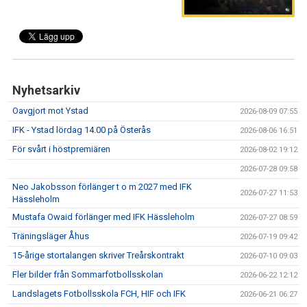
IFK GER TILLBAKA
50/50 LOTTERIET
IFK TIPSET 2026
Nyhetsarkiv
VM-TIPSET 2026
Oavgjort mot Ystad
2026-08-09 07:55
IFK - Ystad lördag 14.00 på Österås
2026-08-06 16:51
För svårt i höstpremiären
2026-08-02 19:12
2026-07-28 09:58
Neo Jakobsson förlänger t o m 2027 med IFK
2026-07-27 11:53
Hässleholm
Mustafa Owaid förlänger med IFK Hässleholm
2026-07-27 08:59
Träningsläger Åhus
2026-07-19 09:42
15-årige stortalangen skriver Treårskontrakt
2026-07-10 09:03
Fler bilder från Sommarfotbollsskolan
2026-06-22 12:12
Landslagets Fotbollsskola FCH, HIF och IFK
2026-06-21 06:27