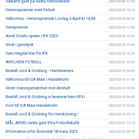
Välkänd gäst på nästa fotbollskafé!
2025-04-06 13:43
Hemmapremiär med förlust
2025-04-05 18:16
Välkomna - Hemmapremiär Lördag 5 April kl 14,00
2025-04-04 04:55
Seriepremiär
2025-03-29 12:00
Amel Crnalic spelar i IFK 2025
2025-03-29 10:52
Vinst i genrepet
2025-03-22 19:40
Sam Hegdal klar för IFK
2025-03-22 16:25
ÄNTLIGEN FOTBOLL
2025-03-21 10:45
Beställ Jord & Gödning - Hemleverans
2025-03-19 20:49
Välkomna till ICA Maxi i Hässleholm
2025-03-16 11:04
Vinst i träningsmatchen mot Älmhult
2025-03-15 18:50
Beställ Jord & Gödning vi levererar hem till Er
2025-03-14 06:40
Kom till ICA Maxi Hässleholm
2025-03-12 16:52
Beställ Jord & Gödning för Hemkörning !
2025-03-10 10:15
MÅL-ARVID nästa gäst IFKs Fotbollskafé
2025-03-07 12:19
Information inför årsmötet 18 mars 2025
2025-02-25 09:18