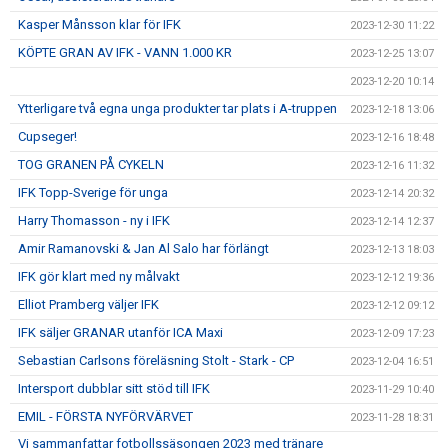
Kasper Månsson klar för IFK
2023-12-30 11:22
KÖPTE GRAN AV IFK - VANN 1.000 KR
2023-12-25 13:07
2023-12-20 10:14
Ytterligare två egna unga produkter tar plats i A-truppen
2023-12-18 13:06
Cupseger!
2023-12-16 18:48
TOG GRANEN PÅ CYKELN
2023-12-16 11:32
IFK Topp-Sverige för unga
2023-12-14 20:32
Harry Thomasson - ny i IFK
2023-12-14 12:37
Amir Ramanovski & Jan Al Salo har förlängt
2023-12-13 18:03
IFK gör klart med ny målvakt
2023-12-12 19:36
Elliot Pramberg väljer IFK
2023-12-12 09:12
IFK säljer GRANAR utanför ICA Maxi
2023-12-09 17:23
Sebastian Carlsons föreläsning Stolt - Stark - CP
2023-12-04 16:51
Intersport dubblar sitt stöd till IFK
2023-11-29 10:40
EMIL - FÖRSTA NYFÖRVÄRVET
2023-11-28 18:31
Vi sammanfattar fotbollssäsongen 2023 med tränare