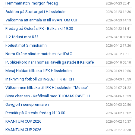
Hemmamatch imorgon fredag
2026-04-23 20:41
Auktion på Stortorget i Hässleholm
2026-04-23 14:36
Välkomna att anmäla er till KVANTUM CUP
2026-04-23 14:13
Fredag på Österås IFK - Balkan kl 19.00
2026-04-22 11:41
1-2 förlust mot Råå
2026-04-18 06:04
Förlust mot Simrishamn
2026-04-12 17:26
Norra Skåne sänder matchen live IDAG
2026-04-12 10:11
Publikrekord när Thomas Ravelli gästade IFKs Kafé
2026-04-10 06:10
Meraj Haidari tillbaka i IFK Hässleholm
2026-04-09 19:56
Inskrivning fotboll 2019-2021 IFK & FCH
2026-04-09 10:39
Välkommen tillbaka till IFK Hässleholm ”Musse”
2026-04-07 21:22
Sista chansen - Kafékväll med THOMAS RAVELLI
2026-04-06 15:39
Oavgjort i seriepremiären
2026-04-03 20:56
Premiär på Österås fredag kl 13.00
2026-04-02 16:02
KVANTUM CUP 2026
2026-04-02 10:37
KVANTUM CUP 2026
2026-03-27 09:38