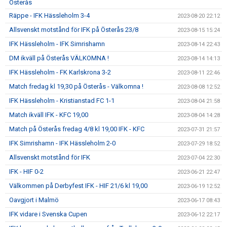
Österås
Räppe - IFK Hässleholm 3-4
2023-08-20 22:12
Allsvenskt motstånd för IFK på Österås 23/8
2023-08-15 15:24
IFK Hässleholm - IFK Simrishamn
2023-08-14 22:43
DM ikväll på Österås VÄLKOMNA !
2023-08-14 14:13
IFK Hässleholm - FK Karlskrona 3-2
2023-08-11 22:46
Match fredag kl 19,30 på Österås - Välkomna !
2023-08-08 12:52
IFK Hässleholm - Kristianstad FC 1-1
2023-08-04 21:58
Match ikväll IFK - KFC 19,00
2023-08-04 14:28
Match på Österås fredag 4/8 kl 19,00 IFK - KFC
2023-07-31 21:57
IFK Simrishamn - IFK Hässleholm 2-0
2023-07-29 18:52
Allsvenskt motstånd för IFK
2023-07-04 22:30
IFK - HIF 0-2
2023-06-21 22:47
Välkommen på Derbyfest IFK - HIF 21/6 kl 19,00
2023-06-19 12:52
Oavgjort i Malmö
2023-06-17 08:43
IFK vidare i Svenska Cupen
2023-06-12 22:17