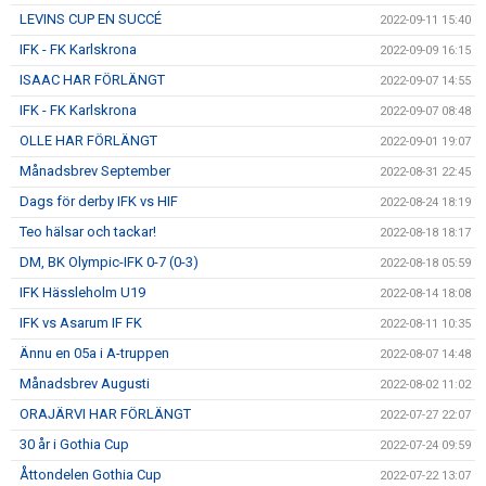
LEVINS CUP EN SUCCÉ
2022-09-11 15:40
IFK - FK Karlskrona
2022-09-09 16:15
ISAAC HAR FÖRLÄNGT
2022-09-07 14:55
IFK - FK Karlskrona
2022-09-07 08:48
OLLE HAR FÖRLÄNGT
2022-09-01 19:07
Månadsbrev September
2022-08-31 22:45
Dags för derby IFK vs HIF
2022-08-24 18:19
Teo hälsar och tackar!
2022-08-18 18:17
DM, BK Olympic-IFK 0-7 (0-3)
2022-08-18 05:59
IFK Hässleholm U19
2022-08-14 18:08
IFK vs Asarum IF FK
2022-08-11 10:35
Ännu en 05a i A-truppen
2022-08-07 14:48
Månadsbrev Augusti
2022-08-02 11:02
ORAJÄRVI HAR FÖRLÄNGT
2022-07-27 22:07
30 år i Gothia Cup
2022-07-24 09:59
Åttondelen Gothia Cup
2022-07-22 13:07