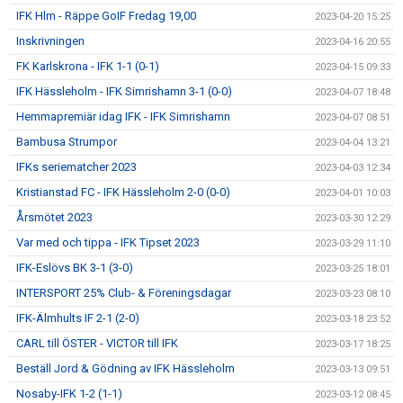
IFK Hlm - Räppe GoIF Fredag 19,00
2023-04-20 15:25
Inskrivningen
2023-04-16 20:55
FK Karlskrona - IFK 1-1 (0-1)
2023-04-15 09:33
IFK Hässleholm - IFK Simrishamn 3-1 (0-0)
2023-04-07 18:48
Hemmapremiär idag IFK - IFK Simrishamn
2023-04-07 08:51
Bambusa Strumpor
2023-04-04 13:21
IFKs seriematcher 2023
2023-04-03 12:34
Kristianstad FC - IFK Hässleholm 2-0 (0-0)
2023-04-01 10:03
Årsmötet 2023
2023-03-30 12:29
Var med och tippa - IFK Tipset 2023
2023-03-29 11:10
IFK-Eslövs BK 3-1 (3-0)
2023-03-25 18:01
INTERSPORT 25% Club- & Föreningsdagar
2023-03-23 08:10
IFK-Älmhults IF 2-1 (2-0)
2023-03-18 23:52
CARL till ÖSTER - VICTOR till IFK
2023-03-17 18:25
Beställ Jord & Gödning av IFK Hässleholm
2023-03-13 09:51
Nosaby-IFK 1-2 (1-1)
2023-03-12 08:45