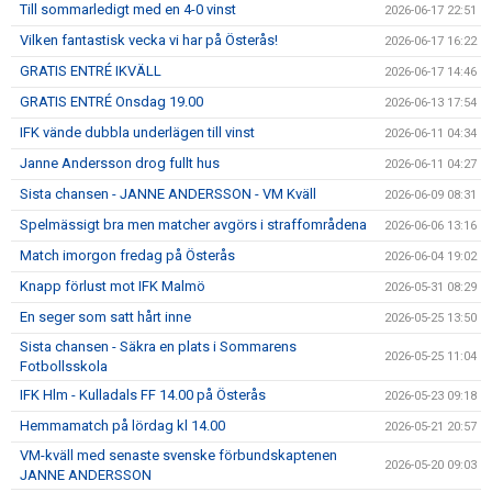
Till sommarledigt med en 4-0 vinst
2026-06-17 22:51
Vilken fantastisk vecka vi har på Österås!
2026-06-17 16:22
GRATIS ENTRÉ IKVÄLL
2026-06-17 14:46
GRATIS ENTRÉ Onsdag 19.00
2026-06-13 17:54
IFK vände dubbla underlägen till vinst
2026-06-11 04:34
Janne Andersson drog fullt hus
2026-06-11 04:27
Sista chansen - JANNE ANDERSSON - VM Kväll
2026-06-09 08:31
Spelmässigt bra men matcher avgörs i straffområdena
2026-06-06 13:16
Match imorgon fredag på Österås
2026-06-04 19:02
Knapp förlust mot IFK Malmö
2026-05-31 08:29
En seger som satt hårt inne
2026-05-25 13:50
Sista chansen - Säkra en plats i Sommarens
2026-05-25 11:04
Fotbollsskola
IFK Hlm - Kulladals FF 14.00 på Österås
2026-05-23 09:18
Hemmamatch på lördag kl 14.00
2026-05-21 20:57
VM-kväll med senaste svenske förbundskaptenen
2026-05-20 09:03
JANNE ANDERSSON