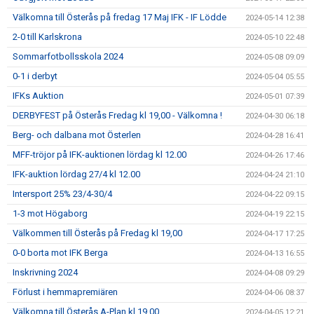
Välkomna till Österås på fredag 17 Maj IFK - IF Lödde
2024-05-14 12:38
2-0 till Karlskrona
2024-05-10 22:48
Sommarfotbollsskola 2024
2024-05-08 09:09
0-1 i derbyt
2024-05-04 05:55
IFKs Auktion
2024-05-01 07:39
DERBYFEST på Österås Fredag kl 19,00 - Välkomna !
2024-04-30 06:18
Berg- och dalbana mot Österlen
2024-04-28 16:41
MFF-tröjor på IFK-auktionen lördag kl 12.00
2024-04-26 17:46
IFK-auktion lördag 27/4 kl 12.00
2024-04-24 21:10
Intersport 25% 23/4-30/4
2024-04-22 09:15
1-3 mot Högaborg
2024-04-19 22:15
Välkommen till Österås på Fredag kl 19,00
2024-04-17 17:25
0-0 borta mot IFK Berga
2024-04-13 16:55
Inskrivning 2024
2024-04-08 09:29
Förlust i hemmapremiären
2024-04-06 08:37
Välkomna till Österås A-Plan kl 19,00
2024-04-05 12:21