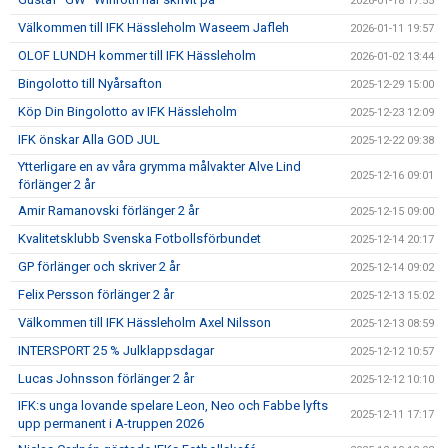
2026-01-18 17:55
Välkommen till IFK Hässleholm Waseem Jafleh
2026-01-11 19:57
OLOF LUNDH kommer till IFK Hässleholm
2026-01-02 13:44
Bingolotto till Nyårsafton
2025-12-29 15:00
Köp Din Bingolotto av IFK Hässleholm
2025-12-23 12:09
IFK önskar Alla GOD JUL
2025-12-22 09:38
Ytterligare en av våra grymma målvakter Alve Lind
2025-12-16 09:01
förlänger 2 år
Amir Ramanovski förlänger 2 år
2025-12-15 09:00
Kvalitetsklubb Svenska Fotbollsförbundet
2025-12-14 20:17
GP förlänger och skriver 2 år
2025-12-14 09:02
Felix Persson förlänger 2 år
2025-12-13 15:02
Välkommen till IFK Hässleholm Axel Nilsson
2025-12-13 08:59
INTERSPORT 25 % Julklappsdagar
2025-12-12 10:57
Lucas Johnsson förlänger 2 år
2025-12-12 10:10
IFK:s unga lovande spelare Leon, Neo och Fabbe lyfts
2025-12-11 17:17
upp permanent i A-truppen 2026