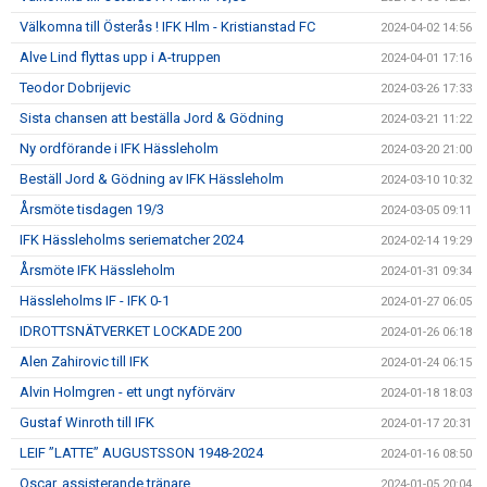
Välkomna till Österås ! IFK Hlm - Kristianstad FC
2024-04-02 14:56
Alve Lind flyttas upp i A-truppen
2024-04-01 17:16
Teodor Dobrijevic
2024-03-26 17:33
Sista chansen att beställa Jord & Gödning
2024-03-21 11:22
Ny ordförande i IFK Hässleholm
2024-03-20 21:00
Beställ Jord & Gödning av IFK Hässleholm
2024-03-10 10:32
Årsmöte tisdagen 19/3
2024-03-05 09:11
IFK Hässleholms seriematcher 2024
2024-02-14 19:29
Årsmöte IFK Hässleholm
2024-01-31 09:34
Hässleholms IF - IFK 0-1
2024-01-27 06:05
IDROTTSNÄTVERKET LOCKADE 200
2024-01-26 06:18
Alen Zahirovic till IFK
2024-01-24 06:15
Alvin Holmgren - ett ungt nyförvärv
2024-01-18 18:03
Gustaf Winroth till IFK
2024-01-17 20:31
LEIF ”LATTE” AUGUSTSSON 1948-2024
2024-01-16 08:50
Oscar, assisterande tränare
2024-01-05 20:04