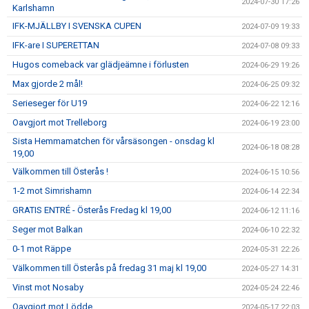
2024-07-30 17:26
Karlshamn
IFK-MJÄLLBY I SVENSKA CUPEN
2024-07-09 19:33
IFK-are I SUPERETTAN
2024-07-08 09:33
Hugos comeback var glädjeämne i förlusten
2024-06-29 19:26
Max gjorde 2 mål!
2024-06-25 09:32
Serieseger för U19
2024-06-22 12:16
Oavgjort mot Trelleborg
2024-06-19 23:00
Sista Hemmamatchen för vårsäsongen - onsdag kl
2024-06-18 08:28
19,00
Välkommen till Österås !
2024-06-15 10:56
1-2 mot Simrishamn
2024-06-14 22:34
GRATIS ENTRÉ - Österås Fredag kl 19,00
2024-06-12 11:16
Seger mot Balkan
2024-06-10 22:32
0-1 mot Räppe
2024-05-31 22:26
Välkommen till Österås på fredag 31 maj kl 19,00
2024-05-27 14:31
Vinst mot Nosaby
2024-05-24 22:46
Oavgjort mot Lödde
2024-05-17 22:03