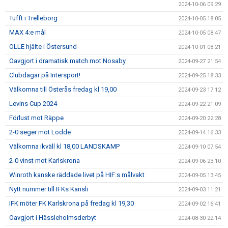
2024-10-06 09:29
Tufft i Trelleborg
2024-10-05 18:05
MAX 4:e mål
2024-10-05 08:47
OLLE hjälte i Östersund
2024-10-01 08:21
Oavgjort i dramatisk match mot Nosaby
2024-09-27 21:54
Clubdagar på Intersport!
2024-09-25 18:33
Välkomna till Österås fredag kl 19,00
2024-09-23 17:12
Levins Cup 2024
2024-09-22 21:09
Förlust mot Räppe
2024-09-20 22:28
2-0 seger mot Lödde
2024-09-14 16:33
Välkomna ikväll kl 18,00 LANDSKAMP
2024-09-10 07:54
2-0 vinst mot Karlskrona
2024-09-06 23:10
Winroth kanske räddade livet på HIF:s målvakt
2024-09-05 13:45
Nytt nummer till IFKs Kansli
2024-09-03 11:21
IFK möter FK Karlskrona på fredag kl 19,30
2024-09-02 16:41
Oavgjort i Hässleholmsderbyt
2024-08-30 22:14