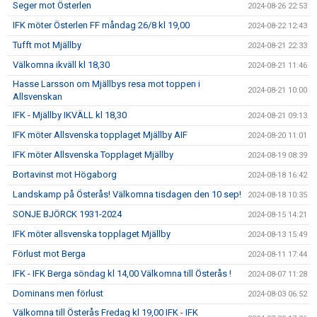
Seger mot Österlen
2024-08-26 22:53
IFK möter Österlen FF måndag 26/8 kl 19,00
2024-08-22 12:43
Tufft mot Mjällby
2024-08-21 22:33
Välkomna ikväll kl 18,30
2024-08-21 11:46
Hasse Larsson om Mjällbys resa mot toppen i
2024-08-21 10:00
Allsvenskan
IFK - Mjällby IKVÄLL kl 18,30
2024-08-21 09:13
IFK möter Allsvenska topplaget Mjällby AIF
2024-08-20 11:01
IFK möter Allsvenska Topplaget Mjällby
2024-08-19 08:39
Bortavinst mot Högaborg
2024-08-18 16:42
Landskamp på Österås! Välkomna tisdagen den 10 sep!
2024-08-18 10:35
SONJE BJÖRCK 1931-2024
2024-08-15 14:21
IFK möter allsvenska topplaget Mjällby
2024-08-13 15:49
Förlust mot Berga
2024-08-11 17:44
IFK - IFK Berga söndag kl 14,00 Välkomna till Österås !
2024-08-07 11:28
Dominans men förlust
2024-08-03 06:52
Välkomna till Österås Fredag kl 19,00 IFK - IFK