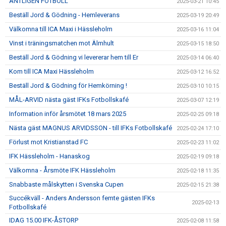
ÄNTLIGEN FOTBOLL
2025-03-21 10:45
Beställ Jord & Gödning - Hemleverans
2025-03-19 20:49
Välkomna till ICA Maxi i Hässleholm
2025-03-16 11:04
Vinst i träningsmatchen mot Älmhult
2025-03-15 18:50
Beställ Jord & Gödning vi levererar hem till Er
2025-03-14 06:40
Kom till ICA Maxi Hässleholm
2025-03-12 16:52
Beställ Jord & Gödning för Hemkörning !
2025-03-10 10:15
MÅL-ARVID nästa gäst IFKs Fotbollskafé
2025-03-07 12:19
Information inför årsmötet 18 mars 2025
2025-02-25 09:18
Nästa gäst MAGNUS ARVIDSSON - till IFKs Fotbollskafé
2025-02-24 17:10
Förlust mot Kristianstad FC
2025-02-23 11:02
IFK Hässleholm - Hanaskog
2025-02-19 09:18
Välkomna - Årsmöte IFK Hässleholm
2025-02-18 11:35
Snabbaste målskytten i Svenska Cupen
2025-02-15 21:38
Succékväll - Anders Andersson femte gästen IFKs
2025-02-13
Fotbollskafé
IDAG 15.00 IFK-ÅSTORP
2025-02-08 11:58