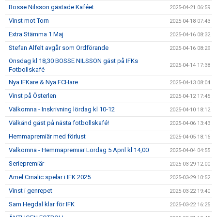
Bosse Nilsson gästade Kaféet
2025-04-21 06:59
Vinst mot Torn
2025-04-18 07:43
Extra Stämma 1 Maj
2025-04-16 08:32
Stefan Alfelt avgår som Ordförande
2025-04-16 08:29
Onsdag kl 18,30 BOSSE NILSSON gäst på IFKs
2025-04-14 17:38
Fotbollskafé
Nya IFKare & Nya FCHare
2025-04-13 08:04
Vinst på Österlen
2025-04-12 17:45
Välkomna - Inskrivning lördag kl 10-12
2025-04-10 18:12
Välkänd gäst på nästa fotbollskafé!
2025-04-06 13:43
Hemmapremiär med förlust
2025-04-05 18:16
Välkomna - Hemmapremiär Lördag 5 April kl 14,00
2025-04-04 04:55
Seriepremiär
2025-03-29 12:00
Amel Crnalic spelar i IFK 2025
2025-03-29 10:52
Vinst i genrepet
2025-03-22 19:40
Sam Hegdal klar för IFK
2025-03-22 16:25