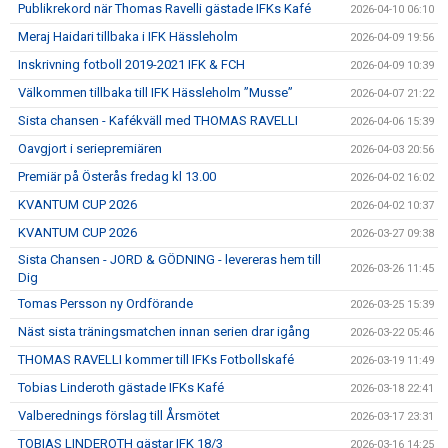
Publikrekord när Thomas Ravelli gästade IFKs Kafé
2026-04-10 06:10
Meraj Haidari tillbaka i IFK Hässleholm
2026-04-09 19:56
Inskrivning fotboll 2019-2021 IFK & FCH
2026-04-09 10:39
Välkommen tillbaka till IFK Hässleholm ”Musse”
2026-04-07 21:22
Sista chansen - Kafékväll med THOMAS RAVELLI
2026-04-06 15:39
Oavgjort i seriepremiären
2026-04-03 20:56
Premiär på Österås fredag kl 13.00
2026-04-02 16:02
KVANTUM CUP 2026
2026-04-02 10:37
KVANTUM CUP 2026
2026-03-27 09:38
Sista Chansen - JORD & GÖDNING - levereras hem till
2026-03-26 11:45
Dig
Tomas Persson ny Ordförande
2026-03-25 15:39
Näst sista träningsmatchen innan serien drar igång
2026-03-22 05:46
THOMAS RAVELLI kommer till IFKs Fotbollskafé
2026-03-19 11:49
Tobias Linderoth gästade IFKs Kafé
2026-03-18 22:41
Valberednings förslag till Årsmötet
2026-03-17 23:31
TOBIAS LINDEROTH gästar IFK 18/3
2026-03-16 14:25