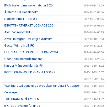
IFK Hässleholms seriematcher 2024
2024-02-14 19:29
Årsmöte IFK Hässleholm
2024-01-31 09:34
Hässleholms IF - IFK 0-1
2024-01-27 06:05
IDROTTSNÄTVERKET LOCKADE 200
2024-01-26 06:18
Alen Zahirovic till IFK
2024-01-24 06:15
Alvin Holmgren - ett ungt nyförvärv
2024-01-18 18:03
Gustaf Winroth till IFK
2024-01-17 20:31
LEIF ”LATTE” AUGUSTSSON 1948-2024
2024-01-16 08:50
Oscar, assisterande tränare
2024-01-05 20:04
Kasper Månsson klar för IFK
2023-12-30 11:22
KÖPTE GRAN AV IFK - VANN 1.000 KR
2023-12-25 13:07
2023-12-20 10:14
Ytterligare två egna unga produkter tar plats i A-truppen
2023-12-18 13:06
Cupseger!
2023-12-16 18:48
TOG GRANEN PÅ CYKELN
2023-12-16 11:32
IFK Topp-Sverige för unga
2023-12-14 20:32