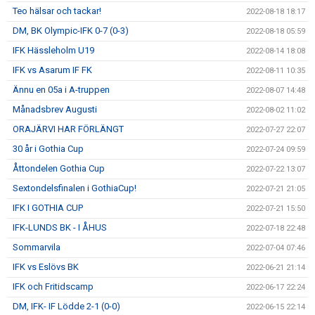
Teo hälsar och tackar!
2022-08-18 18:17
DM, BK Olympic-IFK 0-7 (0-3)
2022-08-18 05:59
IFK Hässleholm U19
2022-08-14 18:08
IFK vs Asarum IF FK
2022-08-11 10:35
Ännu en 05a i A-truppen
2022-08-07 14:48
Månadsbrev Augusti
2022-08-02 11:02
ORAJÄRVI HAR FÖRLÄNGT
2022-07-27 22:07
30 år i Gothia Cup
2022-07-24 09:59
Åttondelen Gothia Cup
2022-07-22 13:07
Sextondelsfinalen i GothiaCup!
2022-07-21 21:05
IFK I GOTHIA CUP
2022-07-21 15:50
IFK-LUNDS BK - I ÅHUS
2022-07-18 22:48
Sommarvila
2022-07-04 07:46
IFK vs Eslövs BK
2022-06-21 21:14
IFK och Fritidscamp
2022-06-17 22:24
DM, IFK- IF Lödde 2-1 (0-0)
2022-06-15 22:14