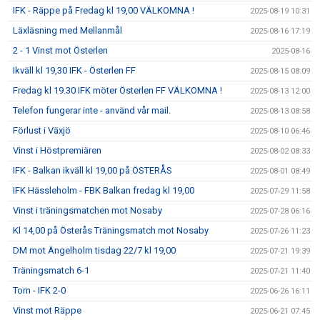
IFK - Räppe på Fredag kl 19,00 VÄLKOMNA !
2025-08-19 10:31
Läxläsning med Mellanmål
2025-08-16 17:19
2 - 1 Vinst mot Österlen
2025-08-16
Ikväll kl 19,30 IFK - Österlen FF
2025-08-15 08:09
Fredag kl 19.30 IFK möter Österlen FF VÄLKOMNA !
2025-08-13 12:00
Telefon fungerar inte - använd vår mail.
2025-08-13 08:58
Förlust i Växjö
2025-08-10 06:46
Vinst i Höstpremiären
2025-08-02 08:33
IFK - Balkan ikväll kl 19,00 på ÖSTERÅS
2025-08-01 08:49
IFK Hässleholm - FBK Balkan fredag kl 19,00
2025-07-29 11:58
Vinst i träningsmatchen mot Nosaby
2025-07-28 06:16
Kl 14,00 på Österås Träningsmatch mot Nosaby
2025-07-26 11:23
DM mot Ängelholm tisdag 22/7 kl 19,00
2025-07-21 19:39
Träningsmatch 6-1
2025-07-21 11:40
Torn - IFK 2-0
2025-06-26 16:11
Vinst mot Räppe
2025-06-21 07:45