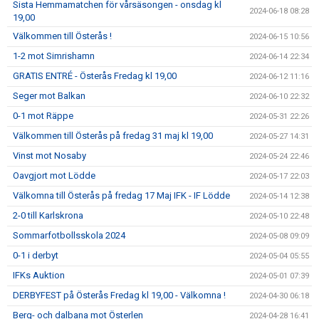
Sista Hemmamatchen för vårsäsongen - onsdag kl
2024-06-18 08:28
19,00
Välkommen till Österås !
2024-06-15 10:56
1-2 mot Simrishamn
2024-06-14 22:34
GRATIS ENTRÉ - Österås Fredag kl 19,00
2024-06-12 11:16
Seger mot Balkan
2024-06-10 22:32
0-1 mot Räppe
2024-05-31 22:26
Välkommen till Österås på fredag 31 maj kl 19,00
2024-05-27 14:31
Vinst mot Nosaby
2024-05-24 22:46
Oavgjort mot Lödde
2024-05-17 22:03
Välkomna till Österås på fredag 17 Maj IFK - IF Lödde
2024-05-14 12:38
2-0 till Karlskrona
2024-05-10 22:48
Sommarfotbollsskola 2024
2024-05-08 09:09
0-1 i derbyt
2024-05-04 05:55
IFKs Auktion
2024-05-01 07:39
DERBYFEST på Österås Fredag kl 19,00 - Välkomna !
2024-04-30 06:18
Berg- och dalbana mot Österlen
2024-04-28 16:41