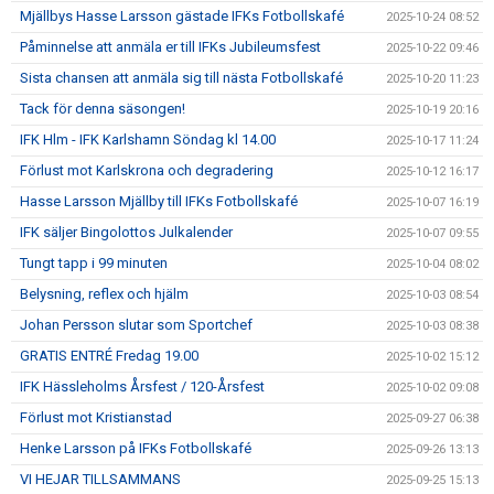
Mjällbys Hasse Larsson gästade IFKs Fotbollskafé
2025-10-24 08:52
Påminnelse att anmäla er till IFKs Jubileumsfest
2025-10-22 09:46
Sista chansen att anmäla sig till nästa Fotbollskafé
2025-10-20 11:23
Tack för denna säsongen!
2025-10-19 20:16
IFK Hlm - IFK Karlshamn Söndag kl 14.00
2025-10-17 11:24
Förlust mot Karlskrona och degradering
2025-10-12 16:17
Hasse Larsson Mjällby till IFKs Fotbollskafé
2025-10-07 16:19
IFK säljer Bingolottos Julkalender
2025-10-07 09:55
Tungt tapp i 99 minuten
2025-10-04 08:02
Belysning, reflex och hjälm
2025-10-03 08:54
Johan Persson slutar som Sportchef
2025-10-03 08:38
GRATIS ENTRÉ Fredag 19.00
2025-10-02 15:12
IFK Hässleholms Årsfest / 120-Årsfest
2025-10-02 09:08
Förlust mot Kristianstad
2025-09-27 06:38
Henke Larsson på IFKs Fotbollskafé
2025-09-26 13:13
VI HEJAR TILLSAMMANS
2025-09-25 15:13