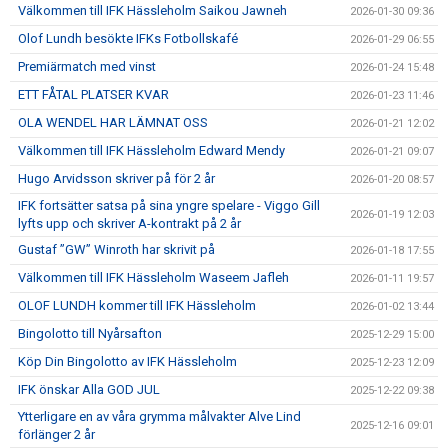
Välkommen till IFK Hässleholm Saikou Jawneh
2026-01-30 09:36
Olof Lundh besökte IFKs Fotbollskafé
2026-01-29 06:55
Premiärmatch med vinst
2026-01-24 15:48
ETT FÅTAL PLATSER KVAR
2026-01-23 11:46
OLA WENDEL HAR LÄMNAT OSS
2026-01-21 12:02
Välkommen till IFK Hässleholm Edward Mendy
2026-01-21 09:07
Hugo Arvidsson skriver på för 2 år
2026-01-20 08:57
IFK fortsätter satsa på sina yngre spelare - Viggo Gill
2026-01-19 12:03
lyfts upp och skriver A-kontrakt på 2 år
Gustaf ”GW” Winroth har skrivit på
2026-01-18 17:55
Välkommen till IFK Hässleholm Waseem Jafleh
2026-01-11 19:57
OLOF LUNDH kommer till IFK Hässleholm
2026-01-02 13:44
Bingolotto till Nyårsafton
2025-12-29 15:00
Köp Din Bingolotto av IFK Hässleholm
2025-12-23 12:09
IFK önskar Alla GOD JUL
2025-12-22 09:38
Ytterligare en av våra grymma målvakter Alve Lind
2025-12-16 09:01
förlänger 2 år