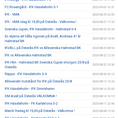
FC Rosengård - IFK Hässleholm 3-1
2023-09-03 16:31
IFK - VMA
2023-08-29 22:05
IFK - VMA idag kl 19,00 på Österås - Välkomna !
2023-08-27 17:32
Svenska cupen, IFK Hässleholm - Halmstad 0-4
2023-08-23 22:50
En stjärna att hålla ögonen på ikväll, Andreas 41 år
2023-08-23 14:43
Halmstad BK
IKVÄLL på Österås IFK vs Allsvenska Halmstad BK
2023-08-23 08:50
IFK vs Allsvenska Halmstad BK
2023-08-22 12:59
IFK Hlm - Halmstad BK Svenska Cupen imorgon 23/8 på
2023-08-22 10:36
Österås
Räppe - IFK Hässleholm 3-4
2023-08-20 22:12
Allsvenskt motstånd för IFK på Österås 23/8
2023-08-15 15:24
IFK Hässleholm - IFK Simrishamn
2023-08-14 22:43
DM ikväll på Österås VÄLKOMNA !
2023-08-14 14:13
IFK Hässleholm - FK Karlskrona 3-2
2023-08-11 22:46
Match fredag kl 19,30 på Österås - Välkomna !
2023-08-08 12:52