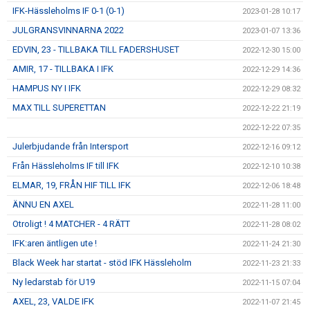
IFK-Hässleholms IF 0-1 (0-1)
2023-01-28 10:17
JULGRANSVINNARNA 2022
2023-01-07 13:36
EDVIN, 23 - TILLBAKA TILL FADERSHUSET
2022-12-30 15:00
AMIR, 17 - TILLBAKA I IFK
2022-12-29 14:36
HAMPUS NY I IFK
2022-12-29 08:32
MAX TILL SUPERETTAN
2022-12-22 21:19
2022-12-22 07:35
Julerbjudande från Intersport
2022-12-16 09:12
Från Hässleholms IF till IFK
2022-12-10 10:38
ELMAR, 19, FRÅN HIF TILL IFK
2022-12-06 18:48
ÄNNU EN AXEL
2022-11-28 11:00
Otroligt ! 4 MATCHER - 4 RÄTT
2022-11-28 08:02
IFK:aren äntligen ute !
2022-11-24 21:30
Black Week har startat - stöd IFK Hässleholm
2022-11-23 21:33
Ny ledarstab för U19
2022-11-15 07:04
AXEL, 23, VALDE IFK
2022-11-07 21:45