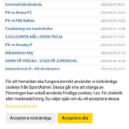
Sommarfotbollsskola
2022-06-07 08:21
IFK vs Ariana FC
2022-06-01 22:07
IFK vs FBK Balkan
2022-05-23 14:22
Föreläsning om machokultur
2022-05-21 12:30
5 GULSVARTA MÅL I GRÖN TRÖJA
2022-05-17 15:01
IFK vs Nosaby IF
2022-05-10 20:47
Månadsbrev Maj
2022-05-05 21:13
DERBY PÅ FREDAG - VI SES PÅ ZUPERBOWL
2022-05-04 16:20
Helsingborgs IF - IFK Norrköping
2022-05-04 10:51
IFK-auktion IDAG 11.00
2022-04-30 09:11
För att hemsidan ska fungera korrekt använder vi nödvändiga
IFK vs Österlens FF
2022-04-27 14:05
cookies från SportAdmin. Dessa går inte att stänga av.
Föreningen kan också använda frivilliga cookies, t.ex. för statistik
IFK vs FC Rosengård
2022-04-13 18:21
eller marknadsföring. Du väljer själv om du vill acceptera dessa.
20 NYA IFKare
2022-04-10 18:35
Anpassa dina val
Månadsbrev April
2022-04-04 11:40
Ukörning av gödsel
Acceptera nödvändiga
Acceptera alla
2022-04-04 07:50
IFK-IFK Berga 1-1 (1-0)
2022-04-02 18:12