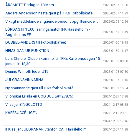
ÅRSMÖTE Tisdagen 18 Mars
2025-02-07 11:50
Anders Andersson nästa gäst på IFKs Fotbollskafé
2025-02-07 11:29
Viktigt meddelande angående personuppgiftsincident
2025-02-05 12:26
LÖRDAG kl 15,00 Träningsmatch IFK Hässleholm -
2025-01-31 11:49
Ängelholms FF
DUBBEL-ANDERS till Fotbollskaféet
2025-01-30 19:15
HEMSIDAN UR FUNKTION
2025-01-30 16:17
Lars-Christer Olsson kommer till IFKs Kafé onsdagen 15
2025-01-09 08:30
januari kl 18,30
Dennis Winroth leder U19
2025-01-08 07:50
JULGRANSVINNARNA
2025-01-07 11:15
Ny spännande gäst till IFKs fotbollskafé.
2025-01-01 15:34
Vi önskar Er alla en GOD JUL &#127876;
2024-12-21 17:28
Vi säljer BINGOLOTTO
2024-12-17 08:58
KAFÉSUCCÉ - IGEN
2024-12-12 20:51
2024-12-09 17:16
IFK säljer JULGRANAR utanför ICA i Hässleholm
2024-12-07 11:28