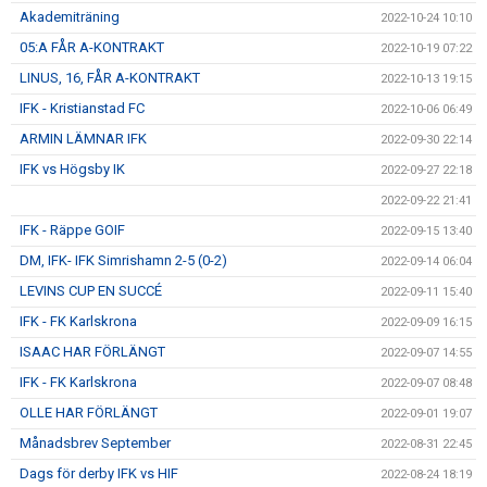
Akademiträning
2022-10-24 10:10
05:A FÅR A-KONTRAKT
2022-10-19 07:22
LINUS, 16, FÅR A-KONTRAKT
2022-10-13 19:15
IFK - Kristianstad FC
2022-10-06 06:49
ARMIN LÄMNAR IFK
2022-09-30 22:14
IFK vs Högsby IK
2022-09-27 22:18
2022-09-22 21:41
IFK - Räppe GOIF
2022-09-15 13:40
DM, IFK- IFK Simrishamn 2-5 (0-2)
2022-09-14 06:04
LEVINS CUP EN SUCCÉ
2022-09-11 15:40
IFK - FK Karlskrona
2022-09-09 16:15
ISAAC HAR FÖRLÄNGT
2022-09-07 14:55
IFK - FK Karlskrona
2022-09-07 08:48
OLLE HAR FÖRLÄNGT
2022-09-01 19:07
Månadsbrev September
2022-08-31 22:45
Dags för derby IFK vs HIF
2022-08-24 18:19