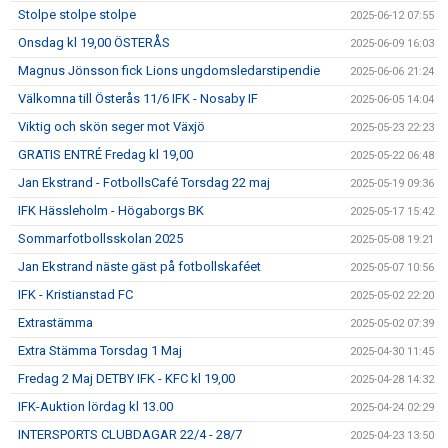
Stolpe stolpe stolpe
2025-06-12 07:55
Onsdag kl 19,00 ÖSTERÅS
2025-06-09 16:03
Magnus Jönsson fick Lions ungdomsledarstipendie
2025-06-06 21:24
Välkomna till Österås 11/6 IFK - Nosaby IF
2025-06-05 14:04
Viktig och skön seger mot Växjö
2025-05-23 22:23
GRATIS ENTRÉ Fredag kl 19,00
2025-05-22 06:48
Jan Ekstrand - FotbollsCafé Torsdag 22 maj
2025-05-19 09:36
IFK Hässleholm - Högaborgs BK
2025-05-17 15:42
Sommarfotbollsskolan 2025
2025-05-08 19:21
Jan Ekstrand näste gäst på fotbollskaféet
2025-05-07 10:56
IFK - Kristianstad FC
2025-05-02 22:20
Extrastämma
2025-05-02 07:39
Extra Stämma Torsdag 1 Maj
2025-04-30 11:45
Fredag 2 Maj DETBY IFK - KFC kl 19,00
2025-04-28 14:32
IFK-Auktion lördag kl 13.00
2025-04-24 02:29
INTERSPORTS CLUBDAGAR 22/4 - 28/7
2025-04-23 13:50