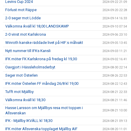
Levins Cup 2024
2024-09-22 21:09
Förlust mot Räppe
2024-09-20 22:28
2-0 seger mot Lödde
2024-09-14 16:33
Välkomna ikväll kl 18,00 LANDSKAMP
2024-09-10 07:54
2-0 vinst mot Karlskrona
2024-09-06 23:10
Winroth kanske räddade livet på HIF:s målvakt
2024-09-05 13:45
Nytt nummer till IFKs Kansli
2024-09-03 11:21
IFK möter FK Karlskrona på fredag kl 19,30
2024-09-02 16:41
Oavgjort i Hässleholmsderbyt
2024-08-30 22:14
Seger mot Österlen
2024-08-26 22:53
IFK möter Österlen FF måndag 26/8 kl 19,00
2024-08-22 12:43
Tufft mot Mjällby
2024-08-21 22:33
Välkomna ikväll kl 18,30
2024-08-21 11:46
Hasse Larsson om Mjällbys resa mot toppen i
2024-08-21 10:00
Allsvenskan
IFK - Mjällby IKVÄLL kl 18,30
2024-08-21 09:13
IFK möter Allsvenska topplaget Mjällby AIF
2024-08-20 11:01