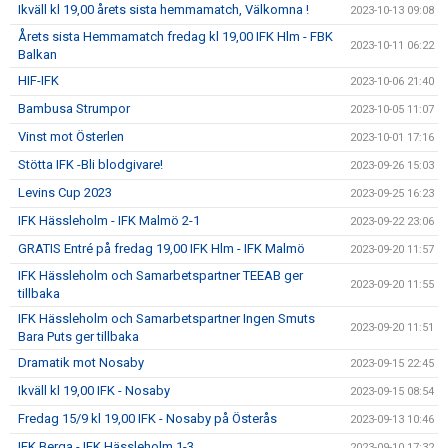
Ikväll kl 19,00 årets sista hemmamatch, Välkomna !
2023-10-13 09:08
Årets sista Hemmamatch fredag kl 19,00 IFK Hlm - FBK
2023-10-11 06:22
Balkan
HIF-IFK
2023-10-06 21:40
Bambusa Strumpor
2023-10-05 11:07
Vinst mot Österlen
2023-10-01 17:16
Stötta IFK -Bli blodgivare!
2023-09-26 15:03
Levins Cup 2023
2023-09-25 16:23
IFK Hässleholm - IFK Malmö 2-1
2023-09-22 23:06
GRATIS Entré på fredag 19,00 IFK Hlm - IFK Malmö
2023-09-20 11:57
IFK Hässleholm och Samarbetspartner TEEAB ger
2023-09-20 11:55
tillbaka
IFK Hässleholm och Samarbetspartner Ingen Smuts
2023-09-20 11:51
Bara Puts ger tillbaka
Dramatik mot Nosaby
2023-09-15 22:45
Ikväll kl 19,00 IFK - Nosaby
2023-09-15 08:54
Fredag 15/9 kl 19,00 IFK - Nosaby på Österås
2023-09-13 10:46
IFK Berga - IFK Hässleholm 1-3
2023-09-10 17:32