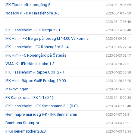
IFK Tipset efter omgång 8
2023-05-19 08:59
Nosaby IF - IFK Hässleholm 3-5
2023-05-18 17:39
2023-05-17 08:40
IFK Hässleholm - IFK Berga 2 - 1
2023-05-14 09:48
IFK Hlm - IFK Berga på lördag kl 14,00 Välkomna !
2023-05-09 06:11
IFK Hässleholm - FC Rosengård 2 - 4
2023-05-05 22:14
IFK Hlm - FC Rosengård på Österås
2023-05-03 08:17
VMA IK - IFK Hässleholm 1-3
2023-04-28 22:21
IFK Hässleholm - Räppe GOIF 2 - 1
2023-04-22 06:58
IFK Hlm - Räppe GoIF Fredag 19,00
2023-04-20 15:25
Inskrivningen
2023-04-16 20:55
FK Karlskrona - IFK 1-1 (0-1)
2023-04-15 09:33
IFK Hässleholm - IFK Simrishamn 3-1 (0-0)
2023-04-07 18:48
Hemmapremiär idag IFK - IFK Simrishamn
2023-04-07 08:51
Bambusa Strumpor
2023-04-04 13:21
IFKs seriematcher 2023
2023-04-03 12:34