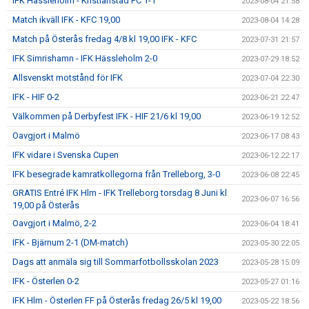
IFK Hässleholm - Kristianstad FC 1-1
2023-08-04 21:58
Match ikväll IFK - KFC 19,00
2023-08-04 14:28
Match på Österås fredag 4/8 kl 19,00 IFK - KFC
2023-07-31 21:57
IFK Simrishamn - IFK Hässleholm 2-0
2023-07-29 18:52
Allsvenskt motstånd för IFK
2023-07-04 22:30
IFK - HIF 0-2
2023-06-21 22:47
Välkommen på Derbyfest IFK - HIF 21/6 kl 19,00
2023-06-19 12:52
Oavgjort i Malmö
2023-06-17 08:43
IFK vidare i Svenska Cupen
2023-06-12 22:17
IFK besegrade kamratkollegorna från Trelleborg, 3-0
2023-06-08 22:45
GRATIS Entré IFK Hlm - IFK Trelleborg torsdag 8 Juni kl
2023-06-07 16:56
19,00 på Österås
Oavgjort i Malmö, 2-2
2023-06-04 18:41
IFK - Bjärnum 2-1 (DM-match)
2023-05-30 22:05
Dags att anmäla sig till Sommarfotbollsskolan 2023
2023-05-28 15:09
IFK - Österlen 0-2
2023-05-27 01:16
IFK Hlm - Österlen FF på Österås fredag 26/5 kl 19,00
2023-05-22 18:56