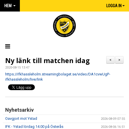
HEM
LOGGA IN
HEM
Ny länk till matchen idag
<
>
2020-08-15 13:47
NYHETER
https://ifkhassleholm.streamingbolaget.se/video/DA1cvwUgP-
ifkhassleholm/live/link
MATCHER
KALENDER
IFK:AREN
Nyhetsarkiv
Oavgjort mot Ystad
2026-08-09 07:55
KLUBBSHOP INTERSPORT
IFK - Ystad lördag 14.00 på Österås
2026-08-06 16:51