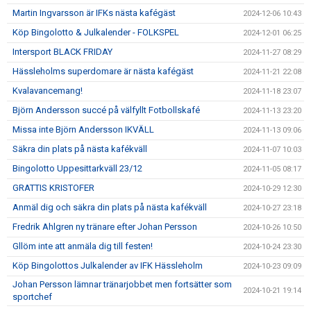
Martin Ingvarsson är IFKs nästa kafégäst
2024-12-06 10:43
Köp Bingolotto & Julkalender - FOLKSPEL
2024-12-01 06:25
Intersport BLACK FRIDAY
2024-11-27 08:29
Hässleholms superdomare är nästa kafégäst
2024-11-21 22:08
Kvalavancemang!
2024-11-18 23:07
Björn Andersson succé på välfyllt Fotbollskafé
2024-11-13 23:20
Missa inte Björn Andersson IKVÄLL
2024-11-13 09:06
Säkra din plats på nästa kafékväll
2024-11-07 10:03
Bingolotto Uppesittarkväll 23/12
2024-11-05 08:17
GRATTIS KRISTOFER
2024-10-29 12:30
Anmäl dig och säkra din plats på nästa kafékväll
2024-10-27 23:18
Fredrik Ahlgren ny tränare efter Johan Persson
2024-10-26 10:50
Gllöm inte att anmäla dig till festen!
2024-10-24 23:30
Köp Bingolottos Julkalender av IFK Hässleholm
2024-10-23 09:09
Johan Persson lämnar tränarjobbet men fortsätter som
2024-10-21 19:14
sportchef