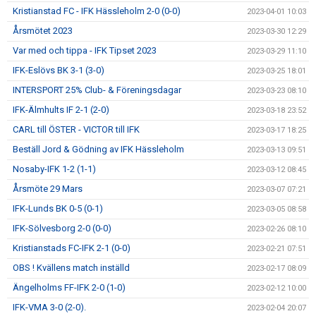
Kristianstad FC - IFK Hässleholm 2-0 (0-0)
2023-04-01 10:03
Årsmötet 2023
2023-03-30 12:29
Var med och tippa - IFK Tipset 2023
2023-03-29 11:10
IFK-Eslövs BK 3-1 (3-0)
2023-03-25 18:01
INTERSPORT 25% Club- & Föreningsdagar
2023-03-23 08:10
IFK-Älmhults IF 2-1 (2-0)
2023-03-18 23:52
CARL till ÖSTER - VICTOR till IFK
2023-03-17 18:25
Beställ Jord & Gödning av IFK Hässleholm
2023-03-13 09:51
Nosaby-IFK 1-2 (1-1)
2023-03-12 08:45
Årsmöte 29 Mars
2023-03-07 07:21
IFK-Lunds BK 0-5 (0-1)
2023-03-05 08:58
IFK-Sölvesborg 2-0 (0-0)
2023-02-26 08:10
Kristianstads FC-IFK 2-1 (0-0)
2023-02-21 07:51
OBS ! Kvällens match inställd
2023-02-17 08:09
Ängelholms FF-IFK 2-0 (1-0)
2023-02-12 10:00
IFK-VMA 3-0 (2-0).
2023-02-04 20:07