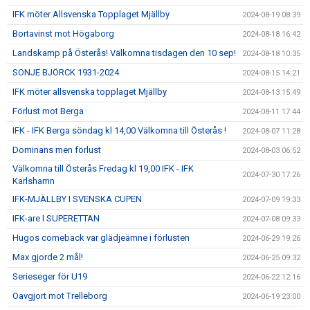
IFK möter Allsvenska Topplaget Mjällby
2024-08-19 08:39
Bortavinst mot Högaborg
2024-08-18 16:42
Landskamp på Österås! Välkomna tisdagen den 10 sep!
2024-08-18 10:35
SONJE BJÖRCK 1931-2024
2024-08-15 14:21
IFK möter allsvenska topplaget Mjällby
2024-08-13 15:49
Förlust mot Berga
2024-08-11 17:44
IFK - IFK Berga söndag kl 14,00 Välkomna till Österås !
2024-08-07 11:28
Dominans men förlust
2024-08-03 06:52
Välkomna till Österås Fredag kl 19,00 IFK - IFK
2024-07-30 17:26
Karlshamn
IFK-MJÄLLBY I SVENSKA CUPEN
2024-07-09 19:33
IFK-are I SUPERETTAN
2024-07-08 09:33
Hugos comeback var glädjeämne i förlusten
2024-06-29 19:26
Max gjorde 2 mål!
2024-06-25 09:32
Serieseger för U19
2024-06-22 12:16
Oavgjort mot Trelleborg
2024-06-19 23:00