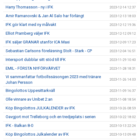
Harry Thomasson - ny i IFK
2023-12-14 12:37
Amir Ramanovski & Jan Al Salo har förlängt
2023-12-13 18:03
IFK gör klart med ny målvakt
2023-12-12 19:36
Elliot Pramberg väljer IFK
2023-12-12 09:12
IFK säljer GRANAR utanför ICA Maxi
2023-12-09 17:23
Sebastian Carlsons föreläsning Stolt - Stark - CP
2023-12-04 16:51
Intersport dubblar sitt stöd till IFK
2023-11-29 10:40
EMIL - FÖRSTA NYFÖRVÄRVET
2023-11-28 18:31
Vi sammanfattar fotbollssäsongen 2023 med tränare
2023-11-26 14:03
Johan Persson
Bingolottos Uppesittarkväll
2023-11-09 16:37
Olle vinnare av Unibet 2:an
2023-11-08 18:54
Köp Bingolottos JULKALENDER av IFK
2023-10-26 08:59
Oavgjort mot Trelleborg och en tredjeplats i serien
2023-10-22 18:02
IFK - Balkan 8-0
2023-10-13 22:24
Köp Bingolottos Julkalender av IFK
2023-10-13 09:48