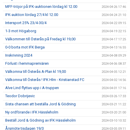
MFF-tröjor på IFK-auktionen lördag kl 12.00
2024-04-26 17:46
IFK-auktion lördag 27/4 kl 12.00
2024-04-24 21:10
Intersport 25% 23/4-30/4
2024-04-22 09:15
1-3 mot Högaborg
2024-04-19 22:15
Välkommen till Österås på Fredag kl 19,00
2024-04-17 17:25
0-0 borta mot IFK Berga
2024-04-13 16:55
Inskrivning 2024
2024-04-08 09:29
Förlust i hemmapremiären
2024-04-06 08:37
Välkomna till Österås A-Plan kl 19,00
2024-04-05 12:21
Välkomna till Österås ! IFK Hlm - Kristianstad FC
2024-04-02 14:56
Alve Lind flyttas upp i A-truppen
2024-04-01 17:16
Teodor Dobrijevic
2024-03-26 17:33
Sista chansen att beställa Jord & Gödning
2024-03-21 11:22
Ny ordförande i IFK Hässleholm
2024-03-20 21:00
Beställ Jord & Gödning av IFK Hässleholm
2024-03-10 10:32
Årsmöte tisdagen 19/3
2024-03-05 09:11