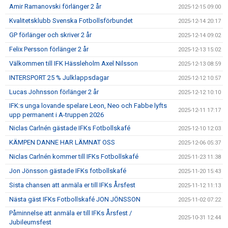
Amir Ramanovski förlänger 2 år
2025-12-15 09:00
Kvalitetsklubb Svenska Fotbollsförbundet
2025-12-14 20:17
GP förlänger och skriver 2 år
2025-12-14 09:02
Felix Persson förlänger 2 år
2025-12-13 15:02
Välkommen till IFK Hässleholm Axel Nilsson
2025-12-13 08:59
INTERSPORT 25 % Julklappsdagar
2025-12-12 10:57
Lucas Johnsson förlänger 2 år
2025-12-12 10:10
IFK:s unga lovande spelare Leon, Neo och Fabbe lyfts
2025-12-11 17:17
upp permanent i A-truppen 2026
Niclas Carlnén gästade IFKs Fotbollskafé
2025-12-10 12:03
KÄMPEN DANNE HAR LÄMNAT OSS
2025-12-06 05:37
Niclas Carlnén kommer till IFKs Fotbollskafé
2025-11-23 11:38
Jon Jönsson gästade IFKs fotbollskafé
2025-11-20 15:43
Sista chansen att anmäla er till IFKs Årsfest
2025-11-12 11:13
Nästa gäst IFKs Fotbollskafé JON JÖNSSON
2025-11-02 07:22
Påminnelse att anmäla er till IFKs Årsfest /
2025-10-31 12:44
Jubileumsfest