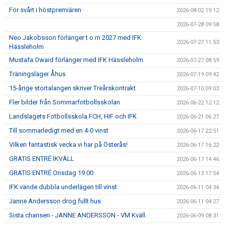
IFK GER TILLBAKA
För svårt i höstpremiären
2026-08-02 19:12
2026-07-28 09:58
50/50 LOTTERIET
Neo Jakobsson förlänger t o m 2027 med IFK
2026-07-27 11:53
Hässleholm
IFK TIPSET 2026
Mustafa Owaid förlänger med IFK Hässleholm
2026-07-27 08:59
VM-TIPSET 2026
Träningsläger Åhus
2026-07-19 09:42
15-årige stortalangen skriver Treårskontrakt
2026-07-10 09:03
Fler bilder från Sommarfotbollsskolan
2026-06-22 12:12
Landslagets Fotbollsskola FCH, HIF och IFK
2026-06-21 06:27
Till sommarledigt med en 4-0 vinst
2026-06-17 22:51
Vilken fantastisk vecka vi har på Österås!
2026-06-17 16:22
GRATIS ENTRÉ IKVÄLL
2026-06-17 14:46
GRATIS ENTRÉ Onsdag 19.00
2026-06-13 17:54
IFK vände dubbla underlägen till vinst
2026-06-11 04:34
Janne Andersson drog fullt hus
2026-06-11 04:27
Sista chansen - JANNE ANDERSSON - VM Kväll
2026-06-09 08:31