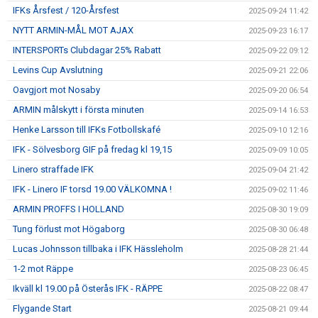
IFKs Årsfest / 120-Årsfest
2025-09-24 11:42
NYTT ARMIN-MÅL MOT AJAX
2025-09-23 16:17
INTERSPORTs Clubdagar 25% Rabatt
2025-09-22 09:12
Levins Cup Avslutning
2025-09-21 22:06
Oavgjort mot Nosaby
2025-09-20 06:54
ARMIN målskytt i första minuten
2025-09-14 16:53
Henke Larsson till IFKs Fotbollskafé
2025-09-10 12:16
IFK - Sölvesborg GIF på fredag kl 19,15
2025-09-09 10:05
Linero straffade IFK
2025-09-04 21:42
IFK - Linero IF torsd 19.00 VÄLKOMNA !
2025-09-02 11:46
ARMIN PROFFS I HOLLAND
2025-08-30 19:09
Tung förlust mot Högaborg
2025-08-30 06:48
Lucas Johnsson tillbaka i IFK Hässleholm
2025-08-28 21:44
1-2 mot Räppe
2025-08-23 06:45
Ikväll kl 19.00 på Österås IFK - RÄPPE
2025-08-22 08:47
Flygande Start
2025-08-21 09:44