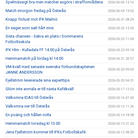
Spelmässigt bra men matcher avgörs i straffområdena
2026-06-06 13:16
Match imorgon fredag på Österås
2026-06-04 19:02
Knapp förlust mot IFK Malmö
2026-05-31 08:29
En seger som satt hårt inne
2026-05-25 13:50
Sista chansen - Säkra en plats i Sommarens
2026-05-25 11:04
Fotbollsskola
IFK Hlm - Kulladals FF 14.00 på Österås
2026-05-23 09:18
Hemmamatch på lördag kl 14.00
2026-05-21 20:57
VM-kväll med senaste svenske förbundskaptenen
2026-05-20 09:03
JANNE ANDERSSON
Fjellström levererade sina experttips
2026-05-20 04:31
Glöm inte anmäla er till nästa Kafékväll
2026-05-17 12:52
Välkomna IDAG till Österås
2026-05-16 07:40
Välkomna ner till Österås
2026-05-15 11:26
En poäng och hållen nolla
2026-05-14 18:38
Hemmamatch torsdag kl 13.00
2026-05-13 21:20
Jens Fjellström kommer till IFKs Fotbollskafé
2026-05-12 08:20