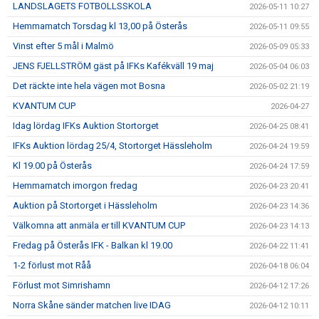
LANDSLAGETS FOTBOLLSSKOLA
2026-05-11 10:27
Hemmamatch Torsdag kl 13,00 på Österås
2026-05-11 09:55
Vinst efter 5 mål i Malmö
2026-05-09 05:33
JENS FJELLSTRÖM gäst på IFKs Kafékväll 19 maj
2026-05-04 06:03
Det räckte inte hela vägen mot Bosna
2026-05-02 21:19
KVANTUM CUP
2026-04-27
Idag lördag IFKs Auktion Stortorget
2026-04-25 08:41
IFKs Auktion lördag 25/4, Stortorget Hässleholm
2026-04-24 19:59
Kl 19.00 på Österås
2026-04-24 17:59
Hemmamatch imorgon fredag
2026-04-23 20:41
Auktion på Stortorget i Hässleholm
2026-04-23 14:36
Välkomna att anmäla er till KVANTUM CUP
2026-04-23 14:13
Fredag på Österås IFK - Balkan kl 19.00
2026-04-22 11:41
1-2 förlust mot Råå
2026-04-18 06:04
Förlust mot Simrishamn
2026-04-12 17:26
Norra Skåne sänder matchen live IDAG
2026-04-12 10:11