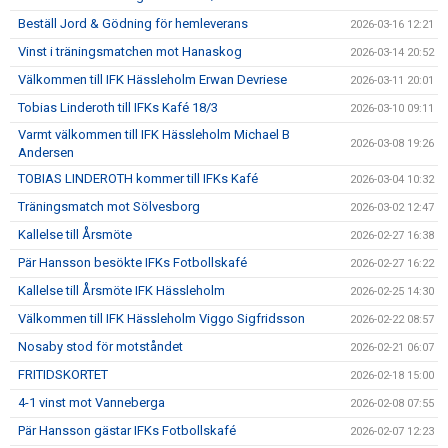
Beställ Jord & Gödning för hemleverans
2026-03-16 12:21
Vinst i träningsmatchen mot Hanaskog
2026-03-14 20:52
Välkommen till IFK Hässleholm Erwan Devriese
2026-03-11 20:01
Tobias Linderoth till IFKs Kafé 18/3
2026-03-10 09:11
Varmt välkommen till IFK Hässleholm Michael B
2026-03-08 19:26
Andersen
TOBIAS LINDEROTH kommer till IFKs Kafé
2026-03-04 10:32
Träningsmatch mot Sölvesborg
2026-03-02 12:47
Kallelse till Årsmöte
2026-02-27 16:38
Pär Hansson besökte IFKs Fotbollskafé
2026-02-27 16:22
Kallelse till Årsmöte IFK Hässleholm
2026-02-25 14:30
Välkommen till IFK Hässleholm Viggo Sigfridsson
2026-02-22 08:57
Nosaby stod för motståndet
2026-02-21 06:07
FRITIDSKORTET
2026-02-18 15:00
4-1 vinst mot Vanneberga
2026-02-08 07:55
Pär Hansson gästar IFKs Fotbollskafé
2026-02-07 12:23