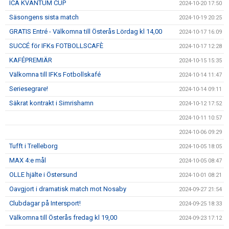
ICA KVANTUM CUP
2024-10-20 17:50
Säsongens sista match
2024-10-19 20:25
GRATIS Entré - Välkomna till Österås Lördag kl 14,00
2024-10-17 16:09
SUCCÉ för IFKs FOTBOLLSCAFÈ
2024-10-17 12:28
KAFÉPREMIÄR
2024-10-15 15:35
Välkomna till IFKs Fotbollskafé
2024-10-14 11:47
Seriesegrare!
2024-10-14 09:11
Säkrat kontrakt i Simrishamn
2024-10-12 17:52
2024-10-11 10:57
2024-10-06 09:29
Tufft i Trelleborg
2024-10-05 18:05
MAX 4:e mål
2024-10-05 08:47
OLLE hjälte i Östersund
2024-10-01 08:21
Oavgjort i dramatisk match mot Nosaby
2024-09-27 21:54
Clubdagar på Intersport!
2024-09-25 18:33
Välkomna till Österås fredag kl 19,00
2024-09-23 17:12