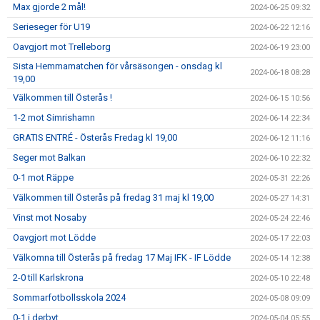
Max gjorde 2 mål!
2024-06-25 09:32
Serieseger för U19
2024-06-22 12:16
Oavgjort mot Trelleborg
2024-06-19 23:00
Sista Hemmamatchen för vårsäsongen - onsdag kl
2024-06-18 08:28
19,00
Välkommen till Österås !
2024-06-15 10:56
1-2 mot Simrishamn
2024-06-14 22:34
GRATIS ENTRÉ - Österås Fredag kl 19,00
2024-06-12 11:16
Seger mot Balkan
2024-06-10 22:32
0-1 mot Räppe
2024-05-31 22:26
Välkommen till Österås på fredag 31 maj kl 19,00
2024-05-27 14:31
Vinst mot Nosaby
2024-05-24 22:46
Oavgjort mot Lödde
2024-05-17 22:03
Välkomna till Österås på fredag 17 Maj IFK - IF Lödde
2024-05-14 12:38
2-0 till Karlskrona
2024-05-10 22:48
Sommarfotbollsskola 2024
2024-05-08 09:09
0-1 i derbyt
2024-05-04 05:55