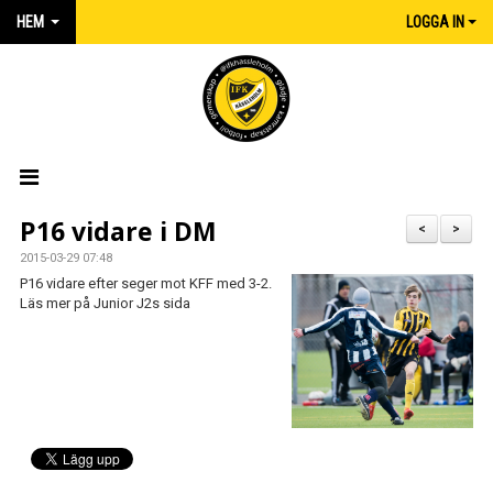
HEM
LOGGA IN
HEM
P16 vidare i DM
<
>
2015-03-29 07:48
NYHETER
P16 vidare efter seger mot KFF med 3-2.
Läs mer på Junior J2s sida
MATCHER
KALENDER
IFK:AREN
KLUBBSHOP INTERSPORT