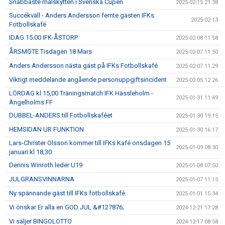
Snabbaste målskytten i Svenska Cupen
2025-02-15 21:38
Succékväll - Anders Andersson femte gästen IFKs
2025-02-13
Fotbollskafé
IDAG 15.00 IFK-ÅSTORP
2025-02-08 11:58
ÅRSMÖTE Tisdagen 18 Mars
2025-02-07 11:50
Anders Andersson nästa gäst på IFKs Fotbollskafé
2025-02-07 11:29
Viktigt meddelande angående personuppgiftsincident
2025-02-05 12:26
LÖRDAG kl 15,00 Träningsmatch IFK Hässleholm -
2025-01-31 11:49
Ängelholms FF
DUBBEL-ANDERS till Fotbollskaféet
2025-01-30 19:15
HEMSIDAN UR FUNKTION
2025-01-30 16:17
Lars-Christer Olsson kommer till IFKs Kafé onsdagen 15
2025-01-09 08:30
januari kl 18,30
Dennis Winroth leder U19
2025-01-08 07:50
JULGRANSVINNARNA
2025-01-07 11:15
Ny spännande gäst till IFKs fotbollskafé.
2025-01-01 15:34
Vi önskar Er alla en GOD JUL &#127876;
2024-12-21 17:28
Vi säljer BINGOLOTTO
2024-12-17 08:58