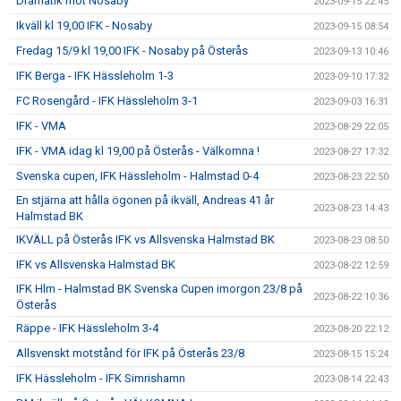
Dramatik mot Nosaby
2023-09-15 22:45
Ikväll kl 19,00 IFK - Nosaby
2023-09-15 08:54
Fredag 15/9 kl 19,00 IFK - Nosaby på Österås
2023-09-13 10:46
IFK Berga - IFK Hässleholm 1-3
2023-09-10 17:32
FC Rosengård - IFK Hässleholm 3-1
2023-09-03 16:31
IFK - VMA
2023-08-29 22:05
IFK - VMA idag kl 19,00 på Österås - Välkomna !
2023-08-27 17:32
Svenska cupen, IFK Hässleholm - Halmstad 0-4
2023-08-23 22:50
En stjärna att hålla ögonen på ikväll, Andreas 41 år
2023-08-23 14:43
Halmstad BK
IKVÄLL på Österås IFK vs Allsvenska Halmstad BK
2023-08-23 08:50
IFK vs Allsvenska Halmstad BK
2023-08-22 12:59
IFK Hlm - Halmstad BK Svenska Cupen imorgon 23/8 på
2023-08-22 10:36
Österås
Räppe - IFK Hässleholm 3-4
2023-08-20 22:12
Allsvenskt motstånd för IFK på Österås 23/8
2023-08-15 15:24
IFK Hässleholm - IFK Simrishamn
2023-08-14 22:43