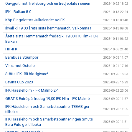
Oavgjort mot Trelleborg och en tredjeplats i serien
2023-10-22 18:02
IFK - Balkan 8-0
2023-10-13 22:24
Köp Bingolottos Julkalender av IFK
2023-10-13 09:48
Ikväll kl 19,00 årets sista hemmamatch, Välkomna !
2023-10-13 09:08
Årets sista Hemmamatch fredag kl 19,00 IFK Hlm - FBK
2023-10-11 06:22
Balkan
HIF-IFK
2023-10-06 21:40
Bambusa Strumpor
2023-10-05 11:07
Vinst mot Österlen
2023-10-01 17:16
Stötta IFK -Bli blodgivare!
2023-09-26 15:03
Levins Cup 2023
2023-09-25 16:23
IFK Hässleholm - IFK Malmö 2-1
2023-09-22 23:06
GRATIS Entré på fredag 19,00 IFK Hlm - IFK Malmö
2023-09-20 11:57
IFK Hässleholm och Samarbetspartner TEEAB ger
2023-09-20 11:55
tillbaka
IFK Hässleholm och Samarbetspartner Ingen Smuts
2023-09-20 11:51
Bara Puts ger tillbaka