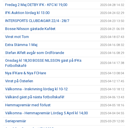
Fredag 2 Maj DETBY IFK - KFC kl 19,00
2025-04-28 14:32
IFK-Auktion lördag kl 13.00
2025-04-24 02:29
INTERSPORTS CLUBDAGAR 22/4 - 28/7
2025-04-23 13:50
Bosse Nilsson gästade Kaféet
2025-04-21 06:59
Vinst mot Torn
2025-04-18 07:43
Extra Stämma 1 Maj
2025-04-16 08:32
Stefan Alfelt avgår som Ordförande
2025-04-16 08:29
Onsdag kl 18,30 BOSSE NILSSON gäst på IFKs
2025-04-14 17:38
Fotbollskafé
Nya IFKare & Nya FCHare
2025-04-13 08:04
Vinst på Österlen
2025-04-12 17:45
Välkomna - Inskrivning lördag kl 10-12
2025-04-10 18:12
Välkänd gäst på nästa fotbollskafé!
2025-04-06 13:43
Hemmapremiär med förlust
2025-04-05 18:16
Välkomna - Hemmapremiär Lördag 5 April kl 14,00
2025-04-04 04:55
Seriepremiär
2025-03-29 12:00