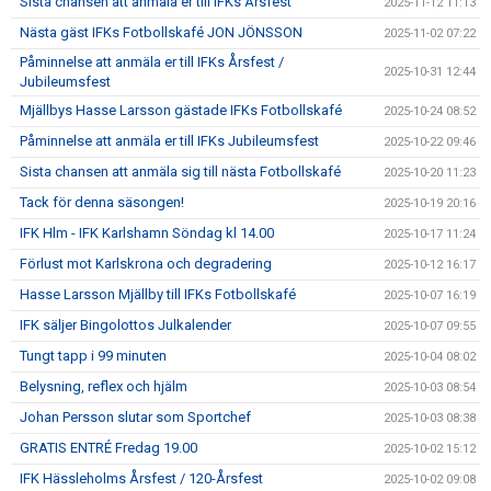
Sista chansen att anmäla er till IFKs Årsfest
2025-11-12 11:13
Nästa gäst IFKs Fotbollskafé JON JÖNSSON
2025-11-02 07:22
Påminnelse att anmäla er till IFKs Årsfest /
2025-10-31 12:44
Jubileumsfest
Mjällbys Hasse Larsson gästade IFKs Fotbollskafé
2025-10-24 08:52
Påminnelse att anmäla er till IFKs Jubileumsfest
2025-10-22 09:46
Sista chansen att anmäla sig till nästa Fotbollskafé
2025-10-20 11:23
Tack för denna säsongen!
2025-10-19 20:16
IFK Hlm - IFK Karlshamn Söndag kl 14.00
2025-10-17 11:24
Förlust mot Karlskrona och degradering
2025-10-12 16:17
Hasse Larsson Mjällby till IFKs Fotbollskafé
2025-10-07 16:19
IFK säljer Bingolottos Julkalender
2025-10-07 09:55
Tungt tapp i 99 minuten
2025-10-04 08:02
Belysning, reflex och hjälm
2025-10-03 08:54
Johan Persson slutar som Sportchef
2025-10-03 08:38
GRATIS ENTRÉ Fredag 19.00
2025-10-02 15:12
IFK Hässleholms Årsfest / 120-Årsfest
2025-10-02 09:08