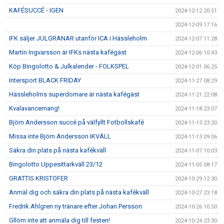
KAFÉSUCCÉ - IGEN
2024-12-12 20:51
2024-12-09 17:16
IFK säljer JULGRANAR utanför ICA i Hässleholm
2024-12-07 11:28
Martin Ingvarsson är IFKs nästa kafégäst
2024-12-06 10:43
Köp Bingolotto & Julkalender - FOLKSPEL
2024-12-01 06:25
Intersport BLACK FRIDAY
2024-11-27 08:29
Hässleholms superdomare är nästa kafégäst
2024-11-21 22:08
Kvalavancemang!
2024-11-18 23:07
Björn Andersson succé på välfyllt Fotbollskafé
2024-11-13 23:20
Missa inte Björn Andersson IKVÄLL
2024-11-13 09:06
Säkra din plats på nästa kafékväll
2024-11-07 10:03
Bingolotto Uppesittarkväll 23/12
2024-11-05 08:17
GRATTIS KRISTOFER
2024-10-29 12:30
Anmäl dig och säkra din plats på nästa kafékväll
2024-10-27 23:18
Fredrik Ahlgren ny tränare efter Johan Persson
2024-10-26 10:50
Gllöm inte att anmäla dig till festen!
2024-10-24 23:30