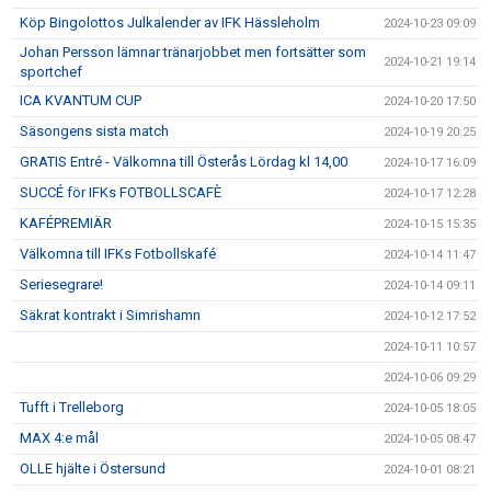
Köp Bingolottos Julkalender av IFK Hässleholm
2024-10-23 09:09
Johan Persson lämnar tränarjobbet men fortsätter som
2024-10-21 19:14
sportchef
ICA KVANTUM CUP
2024-10-20 17:50
Säsongens sista match
2024-10-19 20:25
GRATIS Entré - Välkomna till Österås Lördag kl 14,00
2024-10-17 16:09
SUCCÉ för IFKs FOTBOLLSCAFÈ
2024-10-17 12:28
KAFÉPREMIÄR
2024-10-15 15:35
Välkomna till IFKs Fotbollskafé
2024-10-14 11:47
Seriesegrare!
2024-10-14 09:11
Säkrat kontrakt i Simrishamn
2024-10-12 17:52
2024-10-11 10:57
2024-10-06 09:29
Tufft i Trelleborg
2024-10-05 18:05
MAX 4:e mål
2024-10-05 08:47
OLLE hjälte i Östersund
2024-10-01 08:21