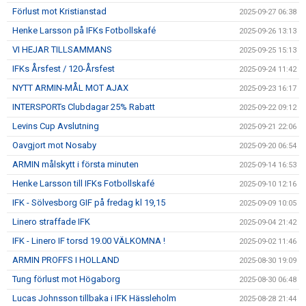
Förlust mot Kristianstad
2025-09-27 06:38
Henke Larsson på IFKs Fotbollskafé
2025-09-26 13:13
VI HEJAR TILLSAMMANS
2025-09-25 15:13
IFKs Årsfest / 120-Årsfest
2025-09-24 11:42
NYTT ARMIN-MÅL MOT AJAX
2025-09-23 16:17
INTERSPORTs Clubdagar 25% Rabatt
2025-09-22 09:12
Levins Cup Avslutning
2025-09-21 22:06
Oavgjort mot Nosaby
2025-09-20 06:54
ARMIN målskytt i första minuten
2025-09-14 16:53
Henke Larsson till IFKs Fotbollskafé
2025-09-10 12:16
IFK - Sölvesborg GIF på fredag kl 19,15
2025-09-09 10:05
Linero straffade IFK
2025-09-04 21:42
IFK - Linero IF torsd 19.00 VÄLKOMNA !
2025-09-02 11:46
ARMIN PROFFS I HOLLAND
2025-08-30 19:09
Tung förlust mot Högaborg
2025-08-30 06:48
Lucas Johnsson tillbaka i IFK Hässleholm
2025-08-28 21:44