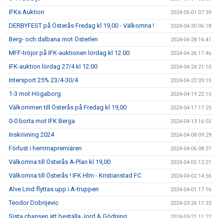
IFKs Auktion
2024-05-01 07:39
DERBYFEST på Österås Fredag kl 19,00 - Välkomna !
2024-04-30 06:18
Berg- och dalbana mot Österlen
2024-04-28 16:41
MFF-tröjor på IFK-auktionen lördag kl 12.00
2024-04-26 17:46
IFK-auktion lördag 27/4 kl 12.00
2024-04-24 21:10
Intersport 25% 23/4-30/4
2024-04-22 09:15
1-3 mot Högaborg
2024-04-19 22:15
Välkommen till Österås på Fredag kl 19,00
2024-04-17 17:25
0-0 borta mot IFK Berga
2024-04-13 16:55
Inskrivning 2024
2024-04-08 09:29
Förlust i hemmapremiären
2024-04-06 08:37
Välkomna till Österås A-Plan kl 19,00
2024-04-05 12:21
Välkomna till Österås ! IFK Hlm - Kristianstad FC
2024-04-02 14:56
Alve Lind flyttas upp i A-truppen
2024-04-01 17:16
Teodor Dobrijevic
2024-03-26 17:33
Sista chansen att beställa Jord & Gödning
2024-03-21 11:22