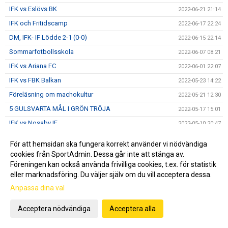
IFK vs Eslövs BK
2022-06-21 21:14
IFK och Fritidscamp
2022-06-17 22:24
DM, IFK- IF Lödde 2-1 (0-0)
2022-06-15 22:14
Sommarfotbollsskola
2022-06-07 08:21
IFK vs Ariana FC
2022-06-01 22:07
IFK vs FBK Balkan
2022-05-23 14:22
Föreläsning om machokultur
2022-05-21 12:30
5 GULSVARTA MÅL I GRÖN TRÖJA
2022-05-17 15:01
IFK vs Nosaby IF
2022-05-10 20:47
Månadsbrev Maj
2022-05-05 21:13
För att hemsidan ska fungera korrekt använder vi nödvändiga
DERBY PÅ FREDAG - VI SES PÅ ZUPERBOWL
2022-05-04 16:20
cookies från SportAdmin. Dessa går inte att stänga av.
Föreningen kan också använda frivilliga cookies, t.ex. för statistik
Helsingborgs IF - IFK Norrköping
2022-05-04 10:51
eller marknadsföring. Du väljer själv om du vill acceptera dessa.
IFK-auktion IDAG 11.00
2022-04-30 09:11
Anpassa dina val
IFK vs Österlens FF
2022-04-27 14:05
IFK vs FC Rosengård
Acceptera nödvändiga
Acceptera alla
2022-04-13 18:21
20 NYA IFKare
2022-04-10 18:35