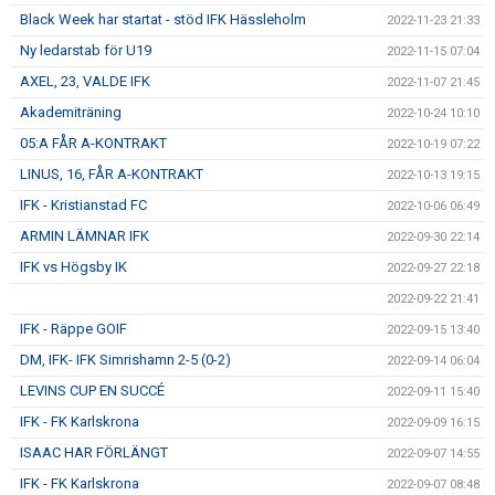
Black Week har startat - stöd IFK Hässleholm
2022-11-23 21:33
Ny ledarstab för U19
2022-11-15 07:04
AXEL, 23, VALDE IFK
2022-11-07 21:45
Akademiträning
2022-10-24 10:10
05:A FÅR A-KONTRAKT
2022-10-19 07:22
LINUS, 16, FÅR A-KONTRAKT
2022-10-13 19:15
IFK - Kristianstad FC
2022-10-06 06:49
ARMIN LÄMNAR IFK
2022-09-30 22:14
IFK vs Högsby IK
2022-09-27 22:18
2022-09-22 21:41
IFK - Räppe GOIF
2022-09-15 13:40
DM, IFK- IFK Simrishamn 2-5 (0-2)
2022-09-14 06:04
LEVINS CUP EN SUCCÉ
2022-09-11 15:40
IFK - FK Karlskrona
2022-09-09 16:15
ISAAC HAR FÖRLÄNGT
2022-09-07 14:55
IFK - FK Karlskrona
2022-09-07 08:48