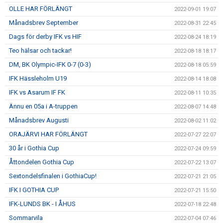
OLLE HAR FÖRLÄNGT
2022-09-01 19:07
Månadsbrev September
2022-08-31 22:45
Dags för derby IFK vs HIF
2022-08-24 18:19
Teo hälsar och tackar!
2022-08-18 18:17
DM, BK Olympic-IFK 0-7 (0-3)
2022-08-18 05:59
IFK Hässleholm U19
2022-08-14 18:08
IFK vs Asarum IF FK
2022-08-11 10:35
Ännu en 05a i A-truppen
2022-08-07 14:48
Månadsbrev Augusti
2022-08-02 11:02
ORAJÄRVI HAR FÖRLÄNGT
2022-07-27 22:07
30 år i Gothia Cup
2022-07-24 09:59
Åttondelen Gothia Cup
2022-07-22 13:07
Sextondelsfinalen i GothiaCup!
2022-07-21 21:05
IFK I GOTHIA CUP
2022-07-21 15:50
IFK-LUNDS BK - I ÅHUS
2022-07-18 22:48
Sommarvila
2022-07-04 07:46