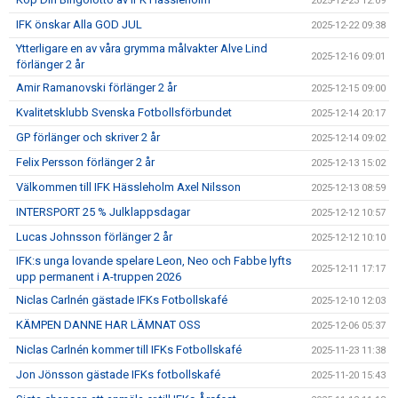
2025-12-23 12:09
IFK önskar Alla GOD JUL
2025-12-22 09:38
Ytterligare en av våra grymma målvakter Alve Lind
2025-12-16 09:01
förlänger 2 år
Amir Ramanovski förlänger 2 år
2025-12-15 09:00
Kvalitetsklubb Svenska Fotbollsförbundet
2025-12-14 20:17
GP förlänger och skriver 2 år
2025-12-14 09:02
Felix Persson förlänger 2 år
2025-12-13 15:02
Välkommen till IFK Hässleholm Axel Nilsson
2025-12-13 08:59
INTERSPORT 25 % Julklappsdagar
2025-12-12 10:57
Lucas Johnsson förlänger 2 år
2025-12-12 10:10
IFK:s unga lovande spelare Leon, Neo och Fabbe lyfts
2025-12-11 17:17
upp permanent i A-truppen 2026
Niclas Carlnén gästade IFKs Fotbollskafé
2025-12-10 12:03
KÄMPEN DANNE HAR LÄMNAT OSS
2025-12-06 05:37
Niclas Carlnén kommer till IFKs Fotbollskafé
2025-11-23 11:38
Jon Jönsson gästade IFKs fotbollskafé
2025-11-20 15:43