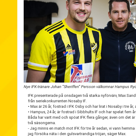
Nye IFK-tränare Johan ”Sheriffen” Persson välkomnar Hampus Ry
IFK presenterade på onsdagen två starka nyförvärv, Max S
från seriekonkurrenten Nosaby IF.
• Max är 26 år, fostrad i IFK Osby och har lirat i Nosaby i tre år
• Hampus, 24 år, är fostrad i Sibbhults IF och har spelat fem å
Båda har varit med och spöat IFK flera gånger, även om det ä
två säsongerna.
- Jag minns en match mot IFK för tre år sedan, vi vann hemma 
jag försöka näta i den gulsvartrandiga tröjan, säger Max.