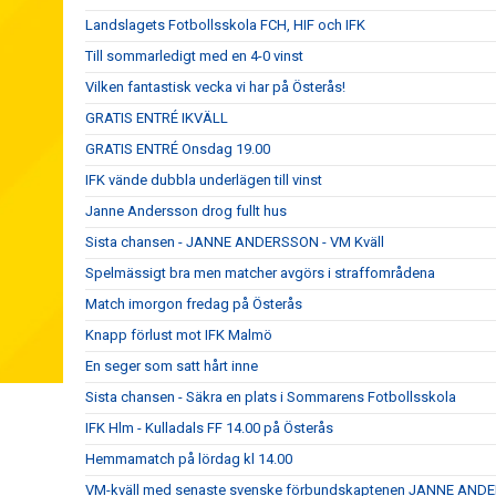
Landslagets Fotbollsskola FCH, HIF och IFK
Till sommarledigt med en 4-0 vinst
Vilken fantastisk vecka vi har på Österås!
GRATIS ENTRÉ IKVÄLL
GRATIS ENTRÉ Onsdag 19.00
IFK vände dubbla underlägen till vinst
Janne Andersson drog fullt hus
Sista chansen - JANNE ANDERSSON - VM Kväll
Spelmässigt bra men matcher avgörs i straffområdena
Match imorgon fredag på Österås
Knapp förlust mot IFK Malmö
En seger som satt hårt inne
Sista chansen - Säkra en plats i Sommarens Fotbollsskola
IFK Hlm - Kulladals FF 14.00 på Österås
Hemmamatch på lördag kl 14.00
VM-kväll med senaste svenske förbundskaptenen JANNE AN