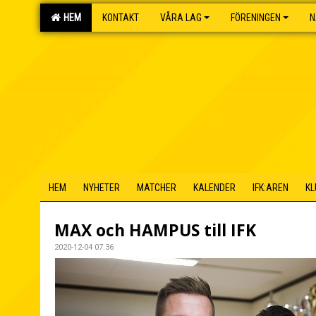
HEM
KONTAKT
VÅRA LAG
FÖRENINGEN
N
HEM
NYHETER
MATCHER
KALENDER
IFK:AREN
KL
MAX och HAMPUS till IFK
2020-12-04 07:36