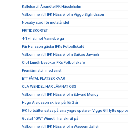
Kallelse till Årsmöte IFK Hässleholm
Välkommen till IFK Hässleholm Viggo Sigfridsson
Nosaby stod för motståndet
FRITIDSKORTET
4-1 vinst mot Vanneberga
Pär Hansson gästar IFKs Fotbollskafé
Välkommen till IFK Hässleholm Saikou Jawneh
Olof Lundh besökte IFKs Fotbollskafé
Premiärmatch med vinst
ETT FÅTAL PLATSER KVAR
OLA WENDEL HAR LÄMNAT OSS
Välkommen till IFK Hässleholm Edward Mendy
Hugo Arvidsson skriver på för 2 år
IFK fortsätter satsa på sina yngre spelare - Viggo Gill lyfts upp o
Gustaf ”GW” Winroth har skrivit på
Välkommen till IFK Hässleholm Waseem Jafleh