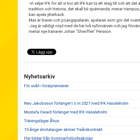
-Vi väljer IFK för att vi tror att IFK kan ta ett steg till och att d
tradition och historia, det skall bli spännande, menar Hampu
kan spela ytterback.
Max är liraren och poängspelaren, spelaren som gör det ovän
-Jag är väldigt nöjd med de här två nyförvärven och jag förvänt
menar nye tränaren Johan ”Sheriffen” Persson.
Nyhetsarkiv
För svårt i höstpremiären
Neo Jakobsson förlänger t o m 2027 med IFK Hässleholm
Mustafa Owaid förlänger med IFK Hässleholm
Träningsläger Åhus
15-årige stortalangen skriver Treårskontrakt
Fler bilder från Sommarfotbollsskolan