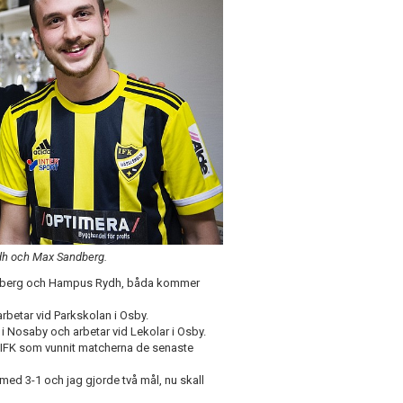
dh och Max Sandberg.
andberg och Hampus Rydh, båda kommer
, arbetar vid Parkskolan i Osby.
r i Nosaby och arbetar vid Lekolar i Osby.
r IFK som vunnit matcherna de senaste
med 3-1 och jag gjorde två mål, nu skall