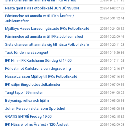
Sista chansen att anmäla er till IFKs Årsfest
2025-11-12 11:13
Nästa gäst IFKs Fotbollskafé JON JÖNSSON
2025-11-02 07:22
Påminnelse att anmäla er till IFKs Årsfest /
2025-10-31 12:44
Jubileumsfest
Mjällbys Hasse Larsson gästade IFKs Fotbollskafé
2025-10-24 08:52
Påminnelse att anmäla er till IFKs Jubileumsfest
2025-10-22 09:46
Sista chansen att anmäla sig till nästa Fotbollskafé
2025-10-20 11:23
Tack för denna säsongen!
2025-10-19 20:16
IFK Hlm - IFK Karlshamn Söndag kl 14.00
2025-10-17 11:24
Förlust mot Karlskrona och degradering
2025-10-12 16:17
Hasse Larsson Mjällby till IFKs Fotbollskafé
2025-10-07 16:19
IFK säljer Bingolottos Julkalender
2025-10-07 09:55
Tungt tapp i 99 minuten
2025-10-04 08:02
Belysning, reflex och hjälm
2025-10-03 08:54
Johan Persson slutar som Sportchef
2025-10-03 08:38
GRATIS ENTRÉ Fredag 19.00
2025-10-02 15:12
IFK Hässleholms Årsfest / 120-Årsfest
2025-10-02 09:08