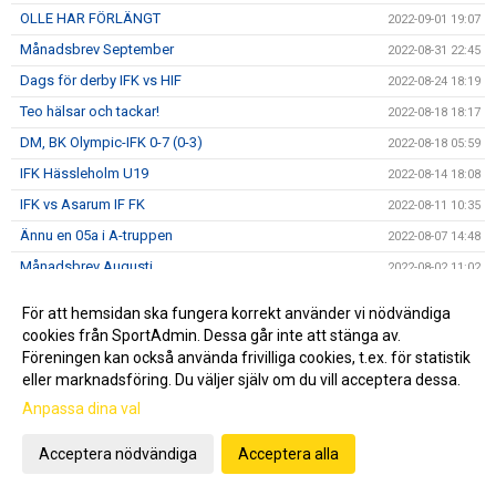
OLLE HAR FÖRLÄNGT
2022-09-01 19:07
Månadsbrev September
2022-08-31 22:45
Dags för derby IFK vs HIF
2022-08-24 18:19
Teo hälsar och tackar!
2022-08-18 18:17
DM, BK Olympic-IFK 0-7 (0-3)
2022-08-18 05:59
IFK Hässleholm U19
2022-08-14 18:08
IFK vs Asarum IF FK
2022-08-11 10:35
Ännu en 05a i A-truppen
2022-08-07 14:48
Månadsbrev Augusti
2022-08-02 11:02
ORAJÄRVI HAR FÖRLÄNGT
2022-07-27 22:07
För att hemsidan ska fungera korrekt använder vi nödvändiga
30 år i Gothia Cup
2022-07-24 09:59
cookies från SportAdmin. Dessa går inte att stänga av.
Föreningen kan också använda frivilliga cookies, t.ex. för statistik
Åttondelen Gothia Cup
2022-07-22 13:07
eller marknadsföring. Du väljer själv om du vill acceptera dessa.
Sextondelsfinalen i GothiaCup!
2022-07-21 21:05
Anpassa dina val
IFK I GOTHIA CUP
2022-07-21 15:50
IFK-LUNDS BK - I ÅHUS
Acceptera nödvändiga
Acceptera alla
2022-07-18 22:48
Sommarvila
2022-07-04 07:46