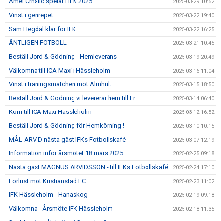
Amel Crnalic spelar i IFK 2025
2025-03-29 10:52
Vinst i genrepet
2025-03-22 19:40
Sam Hegdal klar för IFK
2025-03-22 16:25
ÄNTLIGEN FOTBOLL
2025-03-21 10:45
Beställ Jord & Gödning - Hemleverans
2025-03-19 20:49
Välkomna till ICA Maxi i Hässleholm
2025-03-16 11:04
Vinst i träningsmatchen mot Älmhult
2025-03-15 18:50
Beställ Jord & Gödning vi levererar hem till Er
2025-03-14 06:40
Kom till ICA Maxi Hässleholm
2025-03-12 16:52
Beställ Jord & Gödning för Hemkörning !
2025-03-10 10:15
MÅL-ARVID nästa gäst IFKs Fotbollskafé
2025-03-07 12:19
Information inför årsmötet 18 mars 2025
2025-02-25 09:18
Nästa gäst MAGNUS ARVIDSSON - till IFKs Fotbollskafé
2025-02-24 17:10
Förlust mot Kristianstad FC
2025-02-23 11:02
IFK Hässleholm - Hanaskog
2025-02-19 09:18
Välkomna - Årsmöte IFK Hässleholm
2025-02-18 11:35