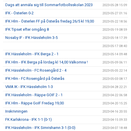
Dags att anmäla sig till Sommarfotbollsskolan 2023
2023-05-28 15:09
IFK - Österlen 0-2
2023-05-27 01:16
IFK Hlm - Österlen FF på Österås fredag 26/5 kl 19,00
2023-05-22 18:56
IFK Tipset efter omgång 8
2023-05-19 08:59
Nosaby IF - IFK Hässleholm 3-5
2023-05-18 17:39
2023-05-17 08:40
IFK Hässleholm - IFK Berga 2 - 1
2023-05-14 09:48
IFK Hlm - IFK Berga på lördag kl 14,00 Välkomna !
2023-05-09 06:11
IFK Hässleholm - FC Rosengård 2 - 4
2023-05-05 22:14
IFK Hlm - FC Rosengård på Österås
2023-05-03 08:17
VMA IK - IFK Hässleholm 1-3
2023-04-28 22:21
IFK Hässleholm - Räppe GOIF 2 - 1
2023-04-22 06:58
IFK Hlm - Räppe GoIF Fredag 19,00
2023-04-20 15:25
Inskrivningen
2023-04-16 20:55
FK Karlskrona - IFK 1-1 (0-1)
2023-04-15 09:33
IFK Hässleholm - IFK Simrishamn 3-1 (0-0)
2023-04-07 18:48