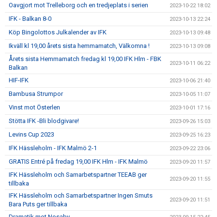
Oavgjort mot Trelleborg och en tredjeplats i serien
2023-10-22 18:02
IFK - Balkan 8-0
2023-10-13 22:24
Köp Bingolottos Julkalender av IFK
2023-10-13 09:48
Ikväll kl 19,00 årets sista hemmamatch, Välkomna !
2023-10-13 09:08
Årets sista Hemmamatch fredag kl 19,00 IFK Hlm - FBK
2023-10-11 06:22
Balkan
HIF-IFK
2023-10-06 21:40
Bambusa Strumpor
2023-10-05 11:07
Vinst mot Österlen
2023-10-01 17:16
Stötta IFK -Bli blodgivare!
2023-09-26 15:03
Levins Cup 2023
2023-09-25 16:23
IFK Hässleholm - IFK Malmö 2-1
2023-09-22 23:06
GRATIS Entré på fredag 19,00 IFK Hlm - IFK Malmö
2023-09-20 11:57
IFK Hässleholm och Samarbetspartner TEEAB ger
2023-09-20 11:55
tillbaka
IFK Hässleholm och Samarbetspartner Ingen Smuts
2023-09-20 11:51
Bara Puts ger tillbaka
Dramatik mot Nosaby