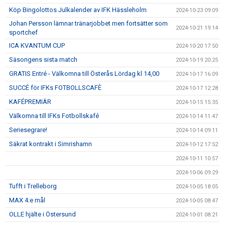
Köp Bingolottos Julkalender av IFK Hässleholm
2024-10-23 09:09
Johan Persson lämnar tränarjobbet men fortsätter som
2024-10-21 19:14
sportchef
ICA KVANTUM CUP
2024-10-20 17:50
Säsongens sista match
2024-10-19 20:25
GRATIS Entré - Välkomna till Österås Lördag kl 14,00
2024-10-17 16:09
SUCCÉ för IFKs FOTBOLLSCAFÈ
2024-10-17 12:28
KAFÉPREMIÄR
2024-10-15 15:35
Välkomna till IFKs Fotbollskafé
2024-10-14 11:47
Seriesegrare!
2024-10-14 09:11
Säkrat kontrakt i Simrishamn
2024-10-12 17:52
2024-10-11 10:57
2024-10-06 09:29
Tufft i Trelleborg
2024-10-05 18:05
MAX 4:e mål
2024-10-05 08:47
OLLE hjälte i Östersund
2024-10-01 08:21