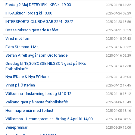
Fredag 2 Maj DETBY IFK - KFC kl 19,00
2025-04-28 14:32
IFK-Auktion lördag kl 13.00
2025-04-24 02:29
INTERSPORTS CLUBDAGAR 22/4 - 28/7
2025-04-23 13:50
Bosse Nilsson gästade Kaféet
2025-04-21 06:59
Vinst mot Torn
2025-04-18 07:43
Extra Stämma 1 Maj
2025-04-16 08:32
Stefan Alfelt avgår som Ordförande
2025-04-16 08:29
Onsdag kl 18,30 BOSSE NILSSON gäst på IFKs
2025-04-14 17:38
Fotbollskafé
Nya IFKare & Nya FCHare
2025-04-13 08:04
Vinst på Österlen
2025-04-12 17:45
Välkomna - Inskrivning lördag kl 10-12
2025-04-10 18:12
Välkänd gäst på nästa fotbollskafé!
2025-04-06 13:43
Hemmapremiär med förlust
2025-04-05 18:16
Välkomna - Hemmapremiär Lördag 5 April kl 14,00
2025-04-04 04:55
Seriepremiär
2025-03-29 12:00