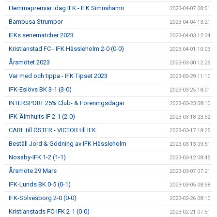
Hemmapremiär idag IFK - IFK Simrishamn
2023-04-07 08:51
Bambusa Strumpor
2023-04-04 13:21
IFKs seriematcher 2023
2023-04-03 12:34
Kristianstad FC - IFK Hässleholm 2-0 (0-0)
2023-04-01 10:03
Årsmötet 2023
2023-03-30 12:29
Var med och tippa - IFK Tipset 2023
2023-03-29 11:10
IFK-Eslövs BK 3-1 (3-0)
2023-03-25 18:01
INTERSPORT 25% Club- & Föreningsdagar
2023-03-23 08:10
IFK-Älmhults IF 2-1 (2-0)
2023-03-18 23:52
CARL till ÖSTER - VICTOR till IFK
2023-03-17 18:25
Beställ Jord & Gödning av IFK Hässleholm
2023-03-13 09:51
Nosaby-IFK 1-2 (1-1)
2023-03-12 08:45
Årsmöte 29 Mars
2023-03-07 07:21
IFK-Lunds BK 0-5 (0-1)
2023-03-05 08:58
IFK-Sölvesborg 2-0 (0-0)
2023-02-26 08:10
Kristianstads FC-IFK 2-1 (0-0)
2023-02-21 07:51