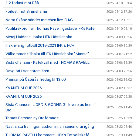
1-2 förlust mot Råå
2026-04-18 06:04
Förlust mot Simrishamn
2026-04-12 17:26
Norra Skåne sänder matchen live IDAG
2026-04-12 10:11
Publikrekord när Thomas Ravelli gästade IFKs Kafé
2026-04-10 06:10
Meraj Haidari tillbaka i IFK Hässleholm
2026-04-09 19:56
Inskrivning fotboll 2019-2021 IFK & FCH
2026-04-09 10:39
Välkommen tillbaka till IFK Hässleholm ”Musse”
2026-04-07 21:22
Sista chansen - Kafékväll med THOMAS RAVELLI
2026-04-06 15:39
Oavgjort i seriepremiären
2026-04-03 20:56
Premiär på Österås fredag kl 13.00
2026-04-02 16:02
KVANTUM CUP 2026
2026-04-02 10:37
KVANTUM CUP 2026
2026-03-27 09:38
Sista Chansen - JORD & GÖDNING - levereras hem till
2026-03-26 11:45
Dig
Tomas Persson ny Ordförande
2026-03-25 15:39
Näst sista träningsmatchen innan serien drar igång
2026-03-22 05:46
THOMAS RAVELLI kommer till IFKs Fotbollskafé
2026-03-19 11:49