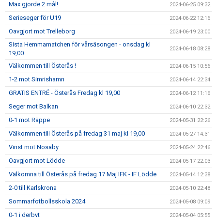
Max gjorde 2 mål!
2024-06-25 09:32
Serieseger för U19
2024-06-22 12:16
Oavgjort mot Trelleborg
2024-06-19 23:00
Sista Hemmamatchen för vårsäsongen - onsdag kl
2024-06-18 08:28
19,00
Välkommen till Österås !
2024-06-15 10:56
1-2 mot Simrishamn
2024-06-14 22:34
GRATIS ENTRÉ - Österås Fredag kl 19,00
2024-06-12 11:16
Seger mot Balkan
2024-06-10 22:32
0-1 mot Räppe
2024-05-31 22:26
Välkommen till Österås på fredag 31 maj kl 19,00
2024-05-27 14:31
Vinst mot Nosaby
2024-05-24 22:46
Oavgjort mot Lödde
2024-05-17 22:03
Välkomna till Österås på fredag 17 Maj IFK - IF Lödde
2024-05-14 12:38
2-0 till Karlskrona
2024-05-10 22:48
Sommarfotbollsskola 2024
2024-05-08 09:09
0-1 i derbyt
2024-05-04 05:55