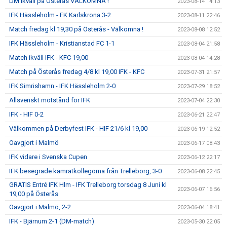
DM ikväll på Österås VÄLKOMNA !
2023-08-14 14:13
IFK Hässleholm - FK Karlskrona 3-2
2023-08-11 22:46
Match fredag kl 19,30 på Österås - Välkomna !
2023-08-08 12:52
IFK Hässleholm - Kristianstad FC 1-1
2023-08-04 21:58
Match ikväll IFK - KFC 19,00
2023-08-04 14:28
Match på Österås fredag 4/8 kl 19,00 IFK - KFC
2023-07-31 21:57
IFK Simrishamn - IFK Hässleholm 2-0
2023-07-29 18:52
Allsvenskt motstånd för IFK
2023-07-04 22:30
IFK - HIF 0-2
2023-06-21 22:47
Välkommen på Derbyfest IFK - HIF 21/6 kl 19,00
2023-06-19 12:52
Oavgjort i Malmö
2023-06-17 08:43
IFK vidare i Svenska Cupen
2023-06-12 22:17
IFK besegrade kamratkollegorna från Trelleborg, 3-0
2023-06-08 22:45
GRATIS Entré IFK Hlm - IFK Trelleborg torsdag 8 Juni kl
2023-06-07 16:56
19,00 på Österås
Oavgjort i Malmö, 2-2
2023-06-04 18:41
IFK - Bjärnum 2-1 (DM-match)
2023-05-30 22:05