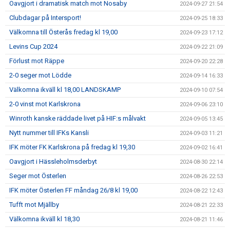
Oavgjort i dramatisk match mot Nosaby
2024-09-27 21:54
Clubdagar på Intersport!
2024-09-25 18:33
Välkomna till Österås fredag kl 19,00
2024-09-23 17:12
Levins Cup 2024
2024-09-22 21:09
Förlust mot Räppe
2024-09-20 22:28
2-0 seger mot Lödde
2024-09-14 16:33
Välkomna ikväll kl 18,00 LANDSKAMP
2024-09-10 07:54
2-0 vinst mot Karlskrona
2024-09-06 23:10
Winroth kanske räddade livet på HIF:s målvakt
2024-09-05 13:45
Nytt nummer till IFKs Kansli
2024-09-03 11:21
IFK möter FK Karlskrona på fredag kl 19,30
2024-09-02 16:41
Oavgjort i Hässleholmsderbyt
2024-08-30 22:14
Seger mot Österlen
2024-08-26 22:53
IFK möter Österlen FF måndag 26/8 kl 19,00
2024-08-22 12:43
Tufft mot Mjällby
2024-08-21 22:33
Välkomna ikväll kl 18,30
2024-08-21 11:46