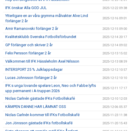
IFK önskar Alla GOD JUL
2025-12-22 09:38
Ytterligare en av våra grymma målvakter Alve Lind
2025-12-16 09:01
förlänger 2 år
Amir Ramanovski förlänger 2 år
2025-12-15 09:00
Kvalitetsklubb Svenska Fotbollsförbundet
2025-12-14 20:17
GP förlänger och skriver 2 år
2025-12-14 09:02
Felix Persson förlänger 2 år
2025-12-13 15:02
Välkommen till IFK Hässleholm Axel Nilsson
2025-12-13 08:59
INTERSPORT 25 % Julklappsdagar
2025-12-12 10:57
Lucas Johnsson förlänger 2 år
2025-12-12 10:10
IFK:s unga lovande spelare Leon, Neo och Fabbe lyfts
2025-12-11 17:17
upp permanent i A-truppen 2026
Niclas Carlnén gästade IFKs Fotbollskafé
2025-12-10 12:03
KÄMPEN DANNE HAR LÄMNAT OSS
2025-12-06 05:37
Niclas Carlnén kommer till IFKs Fotbollskafé
2025-11-23 11:38
Jon Jönsson gästade IFKs fotbollskafé
2025-11-20 15:43