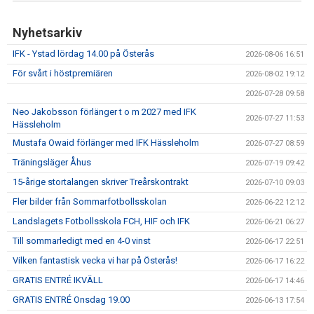
Nyhetsarkiv
IFK - Ystad lördag 14.00 på Österås
2026-08-06 16:51
För svårt i höstpremiären
2026-08-02 19:12
2026-07-28 09:58
Neo Jakobsson förlänger t o m 2027 med IFK
2026-07-27 11:53
Hässleholm
Mustafa Owaid förlänger med IFK Hässleholm
2026-07-27 08:59
Träningsläger Åhus
2026-07-19 09:42
15-årige stortalangen skriver Treårskontrakt
2026-07-10 09:03
Fler bilder från Sommarfotbollsskolan
2026-06-22 12:12
Landslagets Fotbollsskola FCH, HIF och IFK
2026-06-21 06:27
Till sommarledigt med en 4-0 vinst
2026-06-17 22:51
Vilken fantastisk vecka vi har på Österås!
2026-06-17 16:22
GRATIS ENTRÉ IKVÄLL
2026-06-17 14:46
GRATIS ENTRÉ Onsdag 19.00
2026-06-13 17:54