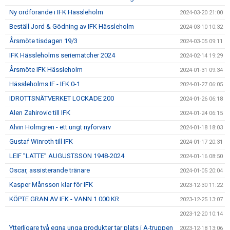
Ny ordförande i IFK Hässleholm
2024-03-20 21:00
Beställ Jord & Gödning av IFK Hässleholm
2024-03-10 10:32
Årsmöte tisdagen 19/3
2024-03-05 09:11
IFK Hässleholms seriematcher 2024
2024-02-14 19:29
Årsmöte IFK Hässleholm
2024-01-31 09:34
Hässleholms IF - IFK 0-1
2024-01-27 06:05
IDROTTSNÄTVERKET LOCKADE 200
2024-01-26 06:18
Alen Zahirovic till IFK
2024-01-24 06:15
Alvin Holmgren - ett ungt nyförvärv
2024-01-18 18:03
Gustaf Winroth till IFK
2024-01-17 20:31
LEIF ”LATTE” AUGUSTSSON 1948-2024
2024-01-16 08:50
Oscar, assisterande tränare
2024-01-05 20:04
Kasper Månsson klar för IFK
2023-12-30 11:22
KÖPTE GRAN AV IFK - VANN 1.000 KR
2023-12-25 13:07
2023-12-20 10:14
Ytterligare två egna unga produkter tar plats i A-truppen
2023-12-18 13:06