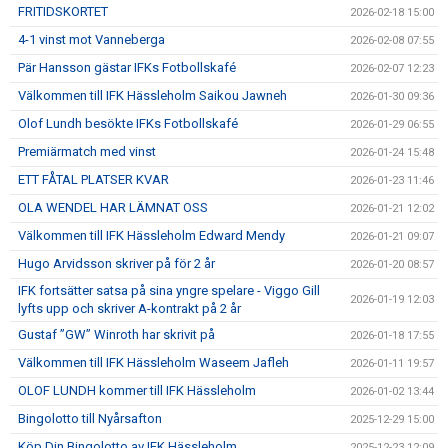
FRITIDSKORTET
2026-02-18 15:00
4-1 vinst mot Vanneberga
2026-02-08 07:55
Pär Hansson gästar IFKs Fotbollskafé
2026-02-07 12:23
Välkommen till IFK Hässleholm Saikou Jawneh
2026-01-30 09:36
Olof Lundh besökte IFKs Fotbollskafé
2026-01-29 06:55
Premiärmatch med vinst
2026-01-24 15:48
ETT FÅTAL PLATSER KVAR
2026-01-23 11:46
OLA WENDEL HAR LÄMNAT OSS
2026-01-21 12:02
Välkommen till IFK Hässleholm Edward Mendy
2026-01-21 09:07
Hugo Arvidsson skriver på för 2 år
2026-01-20 08:57
IFK fortsätter satsa på sina yngre spelare - Viggo Gill
2026-01-19 12:03
lyfts upp och skriver A-kontrakt på 2 år
Gustaf ”GW” Winroth har skrivit på
2026-01-18 17:55
Välkommen till IFK Hässleholm Waseem Jafleh
2026-01-11 19:57
OLOF LUNDH kommer till IFK Hässleholm
2026-01-02 13:44
Bingolotto till Nyårsafton
2025-12-29 15:00
Köp Din Bingolotto av IFK Hässleholm
2025-12-23 12:09