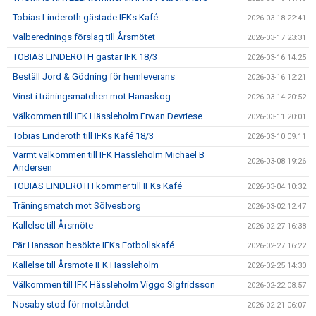
Tobias Linderoth gästade IFKs Kafé
2026-03-18 22:41
Valberednings förslag till Årsmötet
2026-03-17 23:31
TOBIAS LINDEROTH gästar IFK 18/3
2026-03-16 14:25
Beställ Jord & Gödning för hemleverans
2026-03-16 12:21
Vinst i träningsmatchen mot Hanaskog
2026-03-14 20:52
Välkommen till IFK Hässleholm Erwan Devriese
2026-03-11 20:01
Tobias Linderoth till IFKs Kafé 18/3
2026-03-10 09:11
Varmt välkommen till IFK Hässleholm Michael B
2026-03-08 19:26
Andersen
TOBIAS LINDEROTH kommer till IFKs Kafé
2026-03-04 10:32
Träningsmatch mot Sölvesborg
2026-03-02 12:47
Kallelse till Årsmöte
2026-02-27 16:38
Pär Hansson besökte IFKs Fotbollskafé
2026-02-27 16:22
Kallelse till Årsmöte IFK Hässleholm
2026-02-25 14:30
Välkommen till IFK Hässleholm Viggo Sigfridsson
2026-02-22 08:57
Nosaby stod för motståndet
2026-02-21 06:07