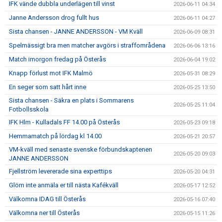
IFK vände dubbla underlägen till vinst
2026-06-11 04:34
Janne Andersson drog fullt hus
2026-06-11 04:27
Sista chansen - JANNE ANDERSSON - VM Kväll
2026-06-09 08:31
Spelmässigt bra men matcher avgörs i straffområdena
2026-06-06 13:16
Match imorgon fredag på Österås
2026-06-04 19:02
Knapp förlust mot IFK Malmö
2026-05-31 08:29
En seger som satt hårt inne
2026-05-25 13:50
Sista chansen - Säkra en plats i Sommarens
2026-05-25 11:04
Fotbollsskola
IFK Hlm - Kulladals FF 14.00 på Österås
2026-05-23 09:18
Hemmamatch på lördag kl 14.00
2026-05-21 20:57
VM-kväll med senaste svenske förbundskaptenen
2026-05-20 09:03
JANNE ANDERSSON
Fjellström levererade sina experttips
2026-05-20 04:31
Glöm inte anmäla er till nästa Kafékväll
2026-05-17 12:52
Välkomna IDAG till Österås
2026-05-16 07:40
Välkomna ner till Österås
2026-05-15 11:26