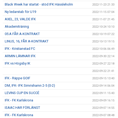
Black Week har startat - stöd IFK Hässleholm
2022-11-23 21:33
Ny ledarstab för U19
2022-11-15 07:04
AXEL, 23, VALDE IFK
2022-11-07 21:45
Akademiträning
2022-10-24 10:10
05:A FÅR A-KONTRAKT
2022-10-19 07:22
LINUS, 16, FÅR A-KONTRAKT
2022-10-13 19:15
IFK - Kristianstad FC
2022-10-06 06:49
ARMIN LÄMNAR IFK
2022-09-30 22:14
IFK vs Högsby IK
2022-09-27 22:18
2022-09-22 21:41
IFK - Räppe GOIF
2022-09-15 13:40
DM, IFK- IFK Simrishamn 2-5 (0-2)
2022-09-14 06:04
LEVINS CUP EN SUCCÉ
2022-09-11 15:40
IFK - FK Karlskrona
2022-09-09 16:15
ISAAC HAR FÖRLÄNGT
2022-09-07 14:55
IFK - FK Karlskrona
2022-09-07 08:48