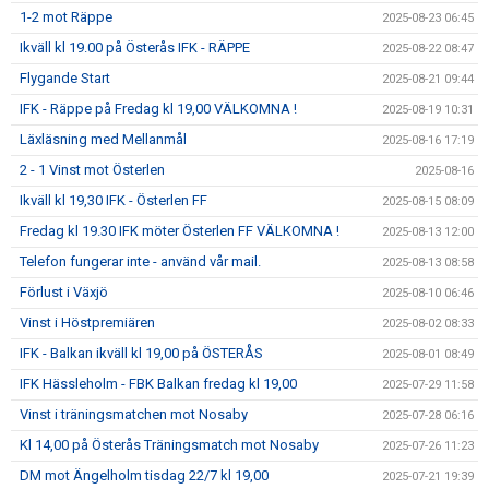
1-2 mot Räppe
2025-08-23 06:45
Ikväll kl 19.00 på Österås IFK - RÄPPE
2025-08-22 08:47
Flygande Start
2025-08-21 09:44
IFK - Räppe på Fredag kl 19,00 VÄLKOMNA !
2025-08-19 10:31
Läxläsning med Mellanmål
2025-08-16 17:19
2 - 1 Vinst mot Österlen
2025-08-16
Ikväll kl 19,30 IFK - Österlen FF
2025-08-15 08:09
Fredag kl 19.30 IFK möter Österlen FF VÄLKOMNA !
2025-08-13 12:00
Telefon fungerar inte - använd vår mail.
2025-08-13 08:58
Förlust i Växjö
2025-08-10 06:46
Vinst i Höstpremiären
2025-08-02 08:33
IFK - Balkan ikväll kl 19,00 på ÖSTERÅS
2025-08-01 08:49
IFK Hässleholm - FBK Balkan fredag kl 19,00
2025-07-29 11:58
Vinst i träningsmatchen mot Nosaby
2025-07-28 06:16
Kl 14,00 på Österås Träningsmatch mot Nosaby
2025-07-26 11:23
DM mot Ängelholm tisdag 22/7 kl 19,00
2025-07-21 19:39