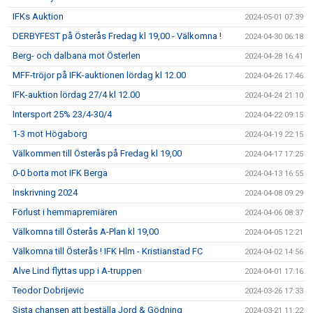
IFKs Auktion
2024-05-01 07:39
DERBYFEST på Österås Fredag kl 19,00 - Välkomna !
2024-04-30 06:18
Berg- och dalbana mot Österlen
2024-04-28 16:41
MFF-tröjor på IFK-auktionen lördag kl 12.00
2024-04-26 17:46
IFK-auktion lördag 27/4 kl 12.00
2024-04-24 21:10
Intersport 25% 23/4-30/4
2024-04-22 09:15
1-3 mot Högaborg
2024-04-19 22:15
Välkommen till Österås på Fredag kl 19,00
2024-04-17 17:25
0-0 borta mot IFK Berga
2024-04-13 16:55
Inskrivning 2024
2024-04-08 09:29
Förlust i hemmapremiären
2024-04-06 08:37
Välkomna till Österås A-Plan kl 19,00
2024-04-05 12:21
Välkomna till Österås ! IFK Hlm - Kristianstad FC
2024-04-02 14:56
Alve Lind flyttas upp i A-truppen
2024-04-01 17:16
Teodor Dobrijevic
2024-03-26 17:33
Sista chansen att beställa Jord & Gödning
2024-03-21 11:22