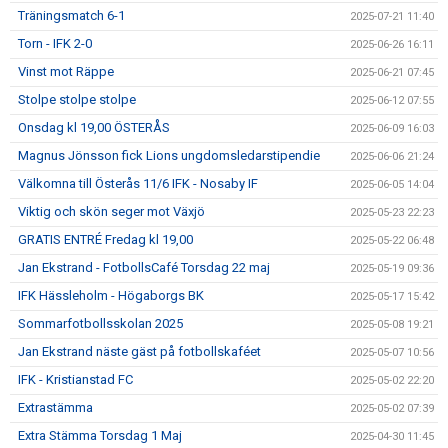
Träningsmatch 6-1
2025-07-21 11:40
Torn - IFK 2-0
2025-06-26 16:11
Vinst mot Räppe
2025-06-21 07:45
Stolpe stolpe stolpe
2025-06-12 07:55
Onsdag kl 19,00 ÖSTERÅS
2025-06-09 16:03
Magnus Jönsson fick Lions ungdomsledarstipendie
2025-06-06 21:24
Välkomna till Österås 11/6 IFK - Nosaby IF
2025-06-05 14:04
Viktig och skön seger mot Växjö
2025-05-23 22:23
GRATIS ENTRÉ Fredag kl 19,00
2025-05-22 06:48
Jan Ekstrand - FotbollsCafé Torsdag 22 maj
2025-05-19 09:36
IFK Hässleholm - Högaborgs BK
2025-05-17 15:42
Sommarfotbollsskolan 2025
2025-05-08 19:21
Jan Ekstrand näste gäst på fotbollskaféet
2025-05-07 10:56
IFK - Kristianstad FC
2025-05-02 22:20
Extrastämma
2025-05-02 07:39
Extra Stämma Torsdag 1 Maj
2025-04-30 11:45