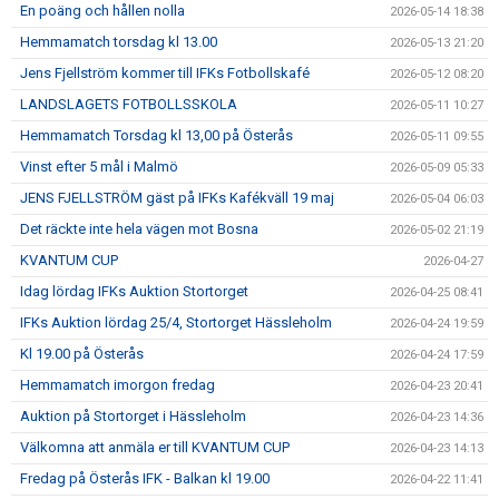
En poäng och hållen nolla
2026-05-14 18:38
Hemmamatch torsdag kl 13.00
2026-05-13 21:20
Jens Fjellström kommer till IFKs Fotbollskafé
2026-05-12 08:20
LANDSLAGETS FOTBOLLSSKOLA
2026-05-11 10:27
Hemmamatch Torsdag kl 13,00 på Österås
2026-05-11 09:55
Vinst efter 5 mål i Malmö
2026-05-09 05:33
JENS FJELLSTRÖM gäst på IFKs Kafékväll 19 maj
2026-05-04 06:03
Det räckte inte hela vägen mot Bosna
2026-05-02 21:19
KVANTUM CUP
2026-04-27
Idag lördag IFKs Auktion Stortorget
2026-04-25 08:41
IFKs Auktion lördag 25/4, Stortorget Hässleholm
2026-04-24 19:59
Kl 19.00 på Österås
2026-04-24 17:59
Hemmamatch imorgon fredag
2026-04-23 20:41
Auktion på Stortorget i Hässleholm
2026-04-23 14:36
Välkomna att anmäla er till KVANTUM CUP
2026-04-23 14:13
Fredag på Österås IFK - Balkan kl 19.00
2026-04-22 11:41