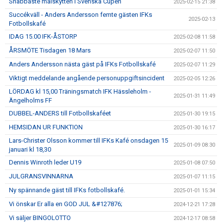
Snabbaste målskytten i Svenska Cupen
2025-02-15 21:38
Succékväll - Anders Andersson femte gästen IFKs
2025-02-13
Fotbollskafé
IDAG 15.00 IFK-ÅSTORP
2025-02-08 11:58
ÅRSMÖTE Tisdagen 18 Mars
2025-02-07 11:50
Anders Andersson nästa gäst på IFKs Fotbollskafé
2025-02-07 11:29
Viktigt meddelande angående personuppgiftsincident
2025-02-05 12:26
LÖRDAG kl 15,00 Träningsmatch IFK Hässleholm -
2025-01-31 11:49
Ängelholms FF
DUBBEL-ANDERS till Fotbollskaféet
2025-01-30 19:15
HEMSIDAN UR FUNKTION
2025-01-30 16:17
Lars-Christer Olsson kommer till IFKs Kafé onsdagen 15
2025-01-09 08:30
januari kl 18,30
Dennis Winroth leder U19
2025-01-08 07:50
JULGRANSVINNARNA
2025-01-07 11:15
Ny spännande gäst till IFKs fotbollskafé.
2025-01-01 15:34
Vi önskar Er alla en GOD JUL &#127876;
2024-12-21 17:28
Vi säljer BINGOLOTTO
2024-12-17 08:58