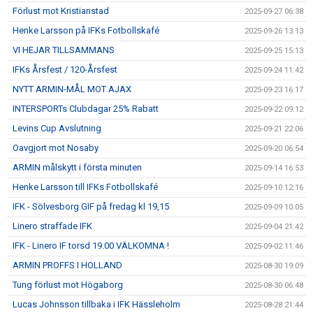
Förlust mot Kristianstad
2025-09-27 06:38
Henke Larsson på IFKs Fotbollskafé
2025-09-26 13:13
VI HEJAR TILLSAMMANS
2025-09-25 15:13
IFKs Årsfest / 120-Årsfest
2025-09-24 11:42
NYTT ARMIN-MÅL MOT AJAX
2025-09-23 16:17
INTERSPORTs Clubdagar 25% Rabatt
2025-09-22 09:12
Levins Cup Avslutning
2025-09-21 22:06
Oavgjort mot Nosaby
2025-09-20 06:54
ARMIN målskytt i första minuten
2025-09-14 16:53
Henke Larsson till IFKs Fotbollskafé
2025-09-10 12:16
IFK - Sölvesborg GIF på fredag kl 19,15
2025-09-09 10:05
Linero straffade IFK
2025-09-04 21:42
IFK - Linero IF torsd 19.00 VÄLKOMNA !
2025-09-02 11:46
ARMIN PROFFS I HOLLAND
2025-08-30 19:09
Tung förlust mot Högaborg
2025-08-30 06:48
Lucas Johnsson tillbaka i IFK Hässleholm
2025-08-28 21:44