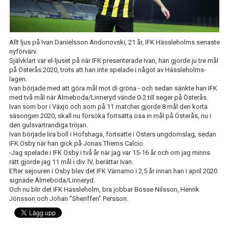
IFK GER TILLBAKA
50/50 LOTTERIET
Allt ljus på Ivan Danielsson Andonovski, 21 år, IFK Hässleholms senaste
IFK TIPSET 2026
nyförvärv.
Självklart var el-ljuset på när IFK presenterade Ivan, han gjorde ju tre mål
på Österås 2020, trots att han inte spelade i något av Hässleholms-
VM-TIPSET 2026
lagen.
Ivan började med att göra mål mot di gröna - och sedan sänkte han IFK
med två mål när Älmeboda/Linneryd vände 0-2 till seger på Österås.
Ivan som bor i Växjö och som på 11 matcher gjorde 8 mål den korta
säsongen 2020, skall nu försöka fortsätta ösa in mål på Österås, nu i
den gulsvartrandiga tröjan.
Ivan började lira boll i Hofshaga, fortsatte i Östers ungdomslag, sedan
IFK Osby när han gick på Jonas Therns Calcio.
-Jag spelade i IFK Osby i två år när jag var 15-16 år och om jag minns
rätt gjorde jag 11 mål i div. lV, berättar Ivan.
Efter sejouren i Osby blev det IFK Värnamo i 2,5 år innan han i april 2020
signade Älmeboda/Linneryd.
Och nu blir det IFK Hässleholm, bra jobbar Bosse Nilsson, Henrik
Jönsson och Johan ”Sheriffen” Persson.