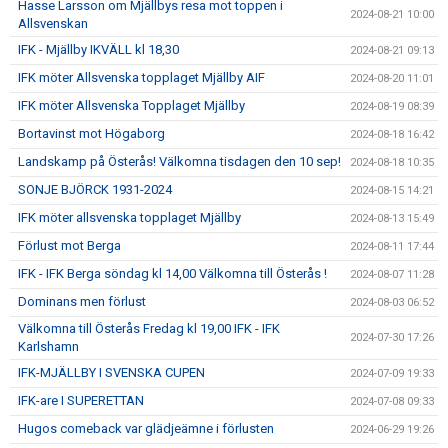
Hasse Larsson om Mjällbys resa mot toppen i
2024-08-21 10:00
Allsvenskan
IFK - Mjällby IKVÄLL kl 18,30
2024-08-21 09:13
IFK möter Allsvenska topplaget Mjällby AIF
2024-08-20 11:01
IFK möter Allsvenska Topplaget Mjällby
2024-08-19 08:39
Bortavinst mot Högaborg
2024-08-18 16:42
Landskamp på Österås! Välkomna tisdagen den 10 sep!
2024-08-18 10:35
SONJE BJÖRCK 1931-2024
2024-08-15 14:21
IFK möter allsvenska topplaget Mjällby
2024-08-13 15:49
Förlust mot Berga
2024-08-11 17:44
IFK - IFK Berga söndag kl 14,00 Välkomna till Österås !
2024-08-07 11:28
Dominans men förlust
2024-08-03 06:52
Välkomna till Österås Fredag kl 19,00 IFK - IFK
2024-07-30 17:26
Karlshamn
IFK-MJÄLLBY I SVENSKA CUPEN
2024-07-09 19:33
IFK-are I SUPERETTAN
2024-07-08 09:33
Hugos comeback var glädjeämne i förlusten
2024-06-29 19:26