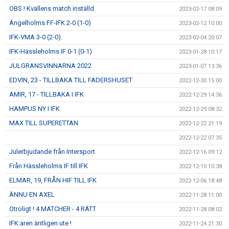
OBS ! Kvällens match inställd
2023-02-17 08:09
Ängelholms FF-IFK 2-0 (1-0)
2023-02-12 10:00
IFK-VMA 3-0 (2-0).
2023-02-04 20:07
IFK-Hässleholms IF 0-1 (0-1)
2023-01-28 10:17
JULGRANSVINNARNA 2022
2023-01-07 13:36
EDVIN, 23 - TILLBAKA TILL FADERSHUSET
2022-12-30 15:00
AMIR, 17 - TILLBAKA I IFK
2022-12-29 14:36
HAMPUS NY I IFK
2022-12-29 08:32
MAX TILL SUPERETTAN
2022-12-22 21:19
2022-12-22 07:35
Julerbjudande från Intersport
2022-12-16 09:12
Från Hässleholms IF till IFK
2022-12-10 10:38
ELMAR, 19, FRÅN HIF TILL IFK
2022-12-06 18:48
ÄNNU EN AXEL
2022-11-28 11:00
Otroligt ! 4 MATCHER - 4 RÄTT
2022-11-28 08:02
IFK:aren äntligen ute !
2022-11-24 21:30