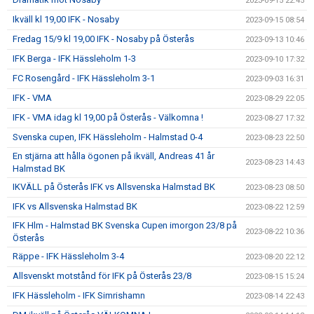
2023-09-15 22:45
Ikväll kl 19,00 IFK - Nosaby
2023-09-15 08:54
Fredag 15/9 kl 19,00 IFK - Nosaby på Österås
2023-09-13 10:46
IFK Berga - IFK Hässleholm 1-3
2023-09-10 17:32
FC Rosengård - IFK Hässleholm 3-1
2023-09-03 16:31
IFK - VMA
2023-08-29 22:05
IFK - VMA idag kl 19,00 på Österås - Välkomna !
2023-08-27 17:32
Svenska cupen, IFK Hässleholm - Halmstad 0-4
2023-08-23 22:50
En stjärna att hålla ögonen på ikväll, Andreas 41 år
2023-08-23 14:43
Halmstad BK
IKVÄLL på Österås IFK vs Allsvenska Halmstad BK
2023-08-23 08:50
IFK vs Allsvenska Halmstad BK
2023-08-22 12:59
IFK Hlm - Halmstad BK Svenska Cupen imorgon 23/8 på
2023-08-22 10:36
Österås
Räppe - IFK Hässleholm 3-4
2023-08-20 22:12
Allsvenskt motstånd för IFK på Österås 23/8
2023-08-15 15:24
IFK Hässleholm - IFK Simrishamn
2023-08-14 22:43