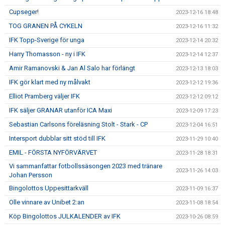
Cupseger!
2023-12-16 18:48
TOG GRANEN PÅ CYKELN
2023-12-16 11:32
IFK Topp-Sverige för unga
2023-12-14 20:32
Harry Thomasson - ny i IFK
2023-12-14 12:37
Amir Ramanovski & Jan Al Salo har förlängt
2023-12-13 18:03
IFK gör klart med ny målvakt
2023-12-12 19:36
Elliot Pramberg väljer IFK
2023-12-12 09:12
IFK säljer GRANAR utanför ICA Maxi
2023-12-09 17:23
Sebastian Carlsons föreläsning Stolt - Stark - CP
2023-12-04 16:51
Intersport dubblar sitt stöd till IFK
2023-11-29 10:40
EMIL - FÖRSTA NYFÖRVÄRVET
2023-11-28 18:31
Vi sammanfattar fotbollssäsongen 2023 med tränare
2023-11-26 14:03
Johan Persson
Bingolottos Uppesittarkväll
2023-11-09 16:37
Olle vinnare av Unibet 2:an
2023-11-08 18:54
Köp Bingolottos JULKALENDER av IFK
2023-10-26 08:59