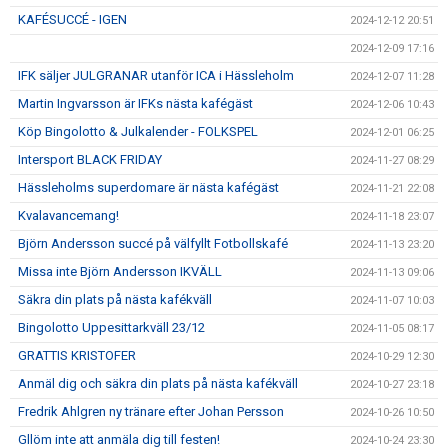
KAFÉSUCCÉ - IGEN
2024-12-12 20:51
2024-12-09 17:16
IFK säljer JULGRANAR utanför ICA i Hässleholm
2024-12-07 11:28
Martin Ingvarsson är IFKs nästa kafégäst
2024-12-06 10:43
Köp Bingolotto & Julkalender - FOLKSPEL
2024-12-01 06:25
Intersport BLACK FRIDAY
2024-11-27 08:29
Hässleholms superdomare är nästa kafégäst
2024-11-21 22:08
Kvalavancemang!
2024-11-18 23:07
Björn Andersson succé på välfyllt Fotbollskafé
2024-11-13 23:20
Missa inte Björn Andersson IKVÄLL
2024-11-13 09:06
Säkra din plats på nästa kafékväll
2024-11-07 10:03
Bingolotto Uppesittarkväll 23/12
2024-11-05 08:17
GRATTIS KRISTOFER
2024-10-29 12:30
Anmäl dig och säkra din plats på nästa kafékväll
2024-10-27 23:18
Fredrik Ahlgren ny tränare efter Johan Persson
2024-10-26 10:50
Gllöm inte att anmäla dig till festen!
2024-10-24 23:30