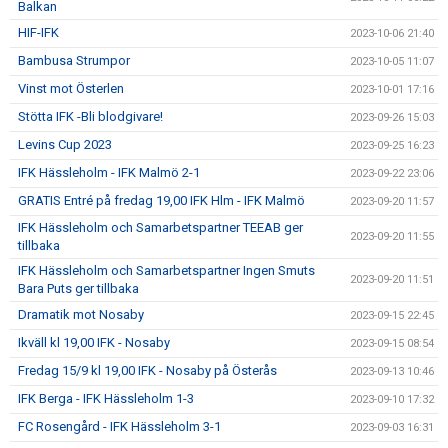
Balkan
HIF-IFK
2023-10-06 21:40
Bambusa Strumpor
2023-10-05 11:07
Vinst mot Österlen
2023-10-01 17:16
Stötta IFK -Bli blodgivare!
2023-09-26 15:03
Levins Cup 2023
2023-09-25 16:23
IFK Hässleholm - IFK Malmö 2-1
2023-09-22 23:06
GRATIS Entré på fredag 19,00 IFK Hlm - IFK Malmö
2023-09-20 11:57
IFK Hässleholm och Samarbetspartner TEEAB ger
2023-09-20 11:55
tillbaka
IFK Hässleholm och Samarbetspartner Ingen Smuts
2023-09-20 11:51
Bara Puts ger tillbaka
Dramatik mot Nosaby
2023-09-15 22:45
Ikväll kl 19,00 IFK - Nosaby
2023-09-15 08:54
Fredag 15/9 kl 19,00 IFK - Nosaby på Österås
2023-09-13 10:46
IFK Berga - IFK Hässleholm 1-3
2023-09-10 17:32
FC Rosengård - IFK Hässleholm 3-1
2023-09-03 16:31