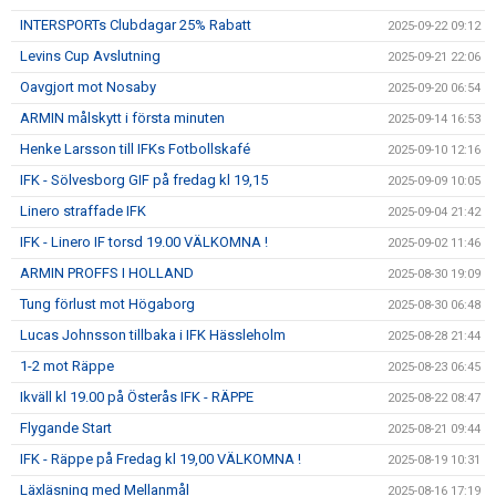
INTERSPORTs Clubdagar 25% Rabatt
2025-09-22 09:12
Levins Cup Avslutning
2025-09-21 22:06
Oavgjort mot Nosaby
2025-09-20 06:54
ARMIN målskytt i första minuten
2025-09-14 16:53
Henke Larsson till IFKs Fotbollskafé
2025-09-10 12:16
IFK - Sölvesborg GIF på fredag kl 19,15
2025-09-09 10:05
Linero straffade IFK
2025-09-04 21:42
IFK - Linero IF torsd 19.00 VÄLKOMNA !
2025-09-02 11:46
ARMIN PROFFS I HOLLAND
2025-08-30 19:09
Tung förlust mot Högaborg
2025-08-30 06:48
Lucas Johnsson tillbaka i IFK Hässleholm
2025-08-28 21:44
1-2 mot Räppe
2025-08-23 06:45
Ikväll kl 19.00 på Österås IFK - RÄPPE
2025-08-22 08:47
Flygande Start
2025-08-21 09:44
IFK - Räppe på Fredag kl 19,00 VÄLKOMNA !
2025-08-19 10:31
Läxläsning med Mellanmål
2025-08-16 17:19