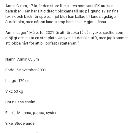
Armin Culum, 17 år, är den store lille liraren som varit IFK-are sen
barnsben. Han har alltid dragit blickarna till sig på grund av sin fina
teknik och blick för spelet. I fjol blev han kallad till landslagsläger i
Stockholm, men någon landskamp har han inte gjort - ännu…
Armin säger " Målet för 2021 är att försöka få så mycket speltid som
möjligt och att ta en startplats. Jag vet att det blir tufft, men jag kommer
att jobba hårt för att bli bofast i startelvan. "
Namn: Armin Culum
Född: 5 november 2003
Längd: 170 cm
Vikt: 60 kg
Bor i: Hässleholm
Familj: Mamma, pappa, syster
Yrke: Studerande