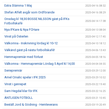
Extra Stämma 1 Maj
2025-04-16 08:32
Stefan Alfelt avgår som Ordförande
2025-04-16 08:29
Onsdag kl 18,30 BOSSE NILSSON gäst på IFKs
2025-04-14 17:38
Fotbollskafé
Nya IFKare & Nya FCHare
2025-04-13 08:04
Vinst på Österlen
2025-04-12 17:45
Välkomna - Inskrivning lördag kl 10-12
2025-04-10 18:12
Välkänd gäst på nästa fotbollskafé!
2025-04-06 13:43
Hemmapremiär med förlust
2025-04-05 18:16
Välkomna - Hemmapremiär Lördag 5 April kl 14,00
2025-04-04 04:55
Seriepremiär
2025-03-29 12:00
Amel Crnalic spelar i IFK 2025
2025-03-29 10:52
Vinst i genrepet
2025-03-22 19:40
Sam Hegdal klar för IFK
2025-03-22 16:25
ÄNTLIGEN FOTBOLL
2025-03-21 10:45
Beställ Jord & Gödning - Hemleverans
2025-03-19 20:49