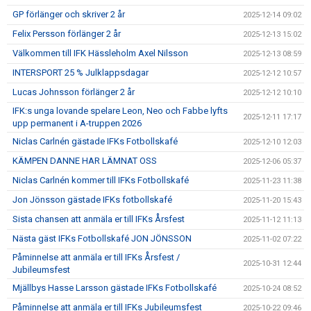
GP förlänger och skriver 2 år
2025-12-14 09:02
Felix Persson förlänger 2 år
2025-12-13 15:02
Välkommen till IFK Hässleholm Axel Nilsson
2025-12-13 08:59
INTERSPORT 25 % Julklappsdagar
2025-12-12 10:57
Lucas Johnsson förlänger 2 år
2025-12-12 10:10
IFK:s unga lovande spelare Leon, Neo och Fabbe lyfts
2025-12-11 17:17
upp permanent i A-truppen 2026
Niclas Carlnén gästade IFKs Fotbollskafé
2025-12-10 12:03
KÄMPEN DANNE HAR LÄMNAT OSS
2025-12-06 05:37
Niclas Carlnén kommer till IFKs Fotbollskafé
2025-11-23 11:38
Jon Jönsson gästade IFKs fotbollskafé
2025-11-20 15:43
Sista chansen att anmäla er till IFKs Årsfest
2025-11-12 11:13
Nästa gäst IFKs Fotbollskafé JON JÖNSSON
2025-11-02 07:22
Påminnelse att anmäla er till IFKs Årsfest /
2025-10-31 12:44
Jubileumsfest
Mjällbys Hasse Larsson gästade IFKs Fotbollskafé
2025-10-24 08:52
Påminnelse att anmäla er till IFKs Jubileumsfest
2025-10-22 09:46