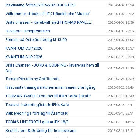
Inskrivning fotboll 2019-2021 IFK & FCH
2026-04-09 10:39
Välkommen tillbaka till IFK Hässleholm ”Musse”
2026-04-07 21:22
Sista chansen - Kafékväll med THOMAS RAVELLI
2026-04-06 15:39
Oavgjort i seriepremiären
2026-04-03 20:56
Premiär på Österås fredag kl 13.00
2026-04-02 16:02
KVANTUM CUP 2026
2026-04-02 10:37
KVANTUM CUP 2026
2026-03-27 09:38
Sista Chansen - JORD & GÖDNING - levereras hem till
2026-03-26 11:45
Dig
Tomas Persson ny Ordförande
2026-03-25 15:39
Näst sista träningsmatchen innan serien drar igång
2026-03-22 05:46
THOMAS RAVELLI kommer till IFKs Fotbollskafé
2026-03-19 11:49
Tobias Linderoth gästade IFKs Kafé
2026-03-18 22:41
Valberednings förslag till Årsmötet
2026-03-17 23:31
TOBIAS LINDEROTH gästar IFK 18/3
2026-03-16 14:25
Beställ Jord & Gödning för hemleverans
2026-03-16 12:21