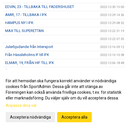
EDVIN, 23 - TILLBAKA TILL FADERSHUSET
2022-12-30 15:00
AMIR, 17 - TILLBAKA I IFK
2022-12-29 14:36
HAMPUS NY I IFK
2022-12-29 08:32
MAX TILL SUPERETTAN
2022-12-22 21:19
2022-12-22 07:35
Julerbjudande från Intersport
2022-12-16 09:12
Från Hässleholms IF till IFK
2022-12-10 10:38
ELMAR, 19, FRÅN HIF TILL IFK
2022-12-06 18:48
ÄNNU EN AXEL
2022-11-28 11:00
Otroligt ! 4 MATCHER - 4 RÄTT
2022-11-28 08:02
För att hemsidan ska fungera korrekt använder vi nödvändiga
cookies från SportAdmin. Dessa går inte att stänga av.
IFK:aren äntligen ute !
2022-11-24 21:30
Föreningen kan också använda frivilliga cookies, t.ex. för statistik
Black Week har startat - stöd IFK Hässleholm
2022-11-23 21:33
eller marknadsföring. Du väljer själv om du vill acceptera dessa.
Ny ledarstab för U19
2022-11-15 07:04
Anpassa dina val
AXEL, 23, VALDE IFK
2022-11-07 21:45
Acceptera nödvändiga
Acceptera alla
Akademiträning
2022-10-24 10:10
05:A FÅR A-KONTRAKT
2022-10-19 07:22