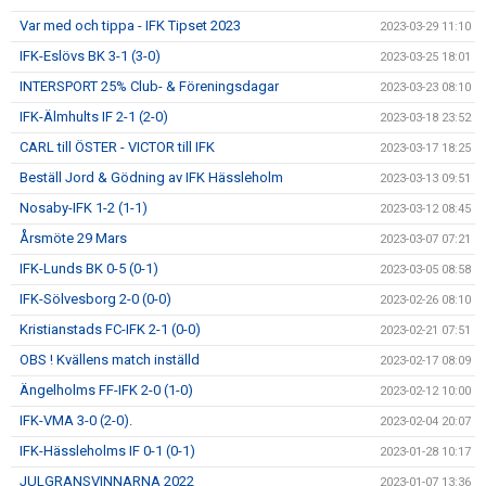
Var med och tippa - IFK Tipset 2023
2023-03-29 11:10
IFK-Eslövs BK 3-1 (3-0)
2023-03-25 18:01
INTERSPORT 25% Club- & Föreningsdagar
2023-03-23 08:10
IFK-Älmhults IF 2-1 (2-0)
2023-03-18 23:52
CARL till ÖSTER - VICTOR till IFK
2023-03-17 18:25
Beställ Jord & Gödning av IFK Hässleholm
2023-03-13 09:51
Nosaby-IFK 1-2 (1-1)
2023-03-12 08:45
Årsmöte 29 Mars
2023-03-07 07:21
IFK-Lunds BK 0-5 (0-1)
2023-03-05 08:58
IFK-Sölvesborg 2-0 (0-0)
2023-02-26 08:10
Kristianstads FC-IFK 2-1 (0-0)
2023-02-21 07:51
OBS ! Kvällens match inställd
2023-02-17 08:09
Ängelholms FF-IFK 2-0 (1-0)
2023-02-12 10:00
IFK-VMA 3-0 (2-0).
2023-02-04 20:07
IFK-Hässleholms IF 0-1 (0-1)
2023-01-28 10:17
JULGRANSVINNARNA 2022
2023-01-07 13:36