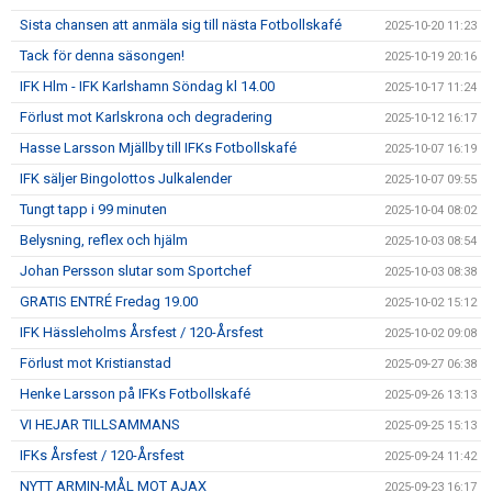
Sista chansen att anmäla sig till nästa Fotbollskafé
2025-10-20 11:23
Tack för denna säsongen!
2025-10-19 20:16
IFK Hlm - IFK Karlshamn Söndag kl 14.00
2025-10-17 11:24
Förlust mot Karlskrona och degradering
2025-10-12 16:17
Hasse Larsson Mjällby till IFKs Fotbollskafé
2025-10-07 16:19
IFK säljer Bingolottos Julkalender
2025-10-07 09:55
Tungt tapp i 99 minuten
2025-10-04 08:02
Belysning, reflex och hjälm
2025-10-03 08:54
Johan Persson slutar som Sportchef
2025-10-03 08:38
GRATIS ENTRÉ Fredag 19.00
2025-10-02 15:12
IFK Hässleholms Årsfest / 120-Årsfest
2025-10-02 09:08
Förlust mot Kristianstad
2025-09-27 06:38
Henke Larsson på IFKs Fotbollskafé
2025-09-26 13:13
VI HEJAR TILLSAMMANS
2025-09-25 15:13
IFKs Årsfest / 120-Årsfest
2025-09-24 11:42
NYTT ARMIN-MÅL MOT AJAX
2025-09-23 16:17