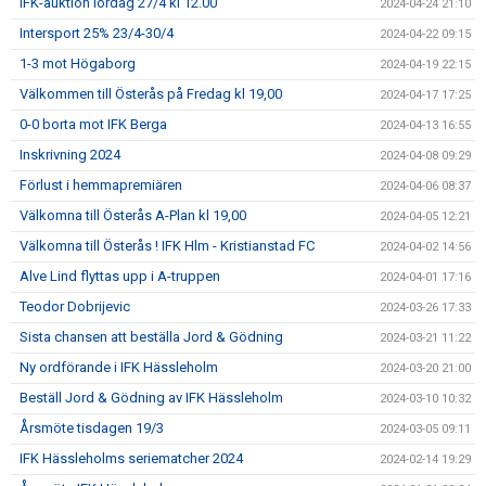
IFK-auktion lördag 27/4 kl 12.00
2024-04-24 21:10
Intersport 25% 23/4-30/4
2024-04-22 09:15
1-3 mot Högaborg
2024-04-19 22:15
Välkommen till Österås på Fredag kl 19,00
2024-04-17 17:25
0-0 borta mot IFK Berga
2024-04-13 16:55
Inskrivning 2024
2024-04-08 09:29
Förlust i hemmapremiären
2024-04-06 08:37
Välkomna till Österås A-Plan kl 19,00
2024-04-05 12:21
Välkomna till Österås ! IFK Hlm - Kristianstad FC
2024-04-02 14:56
Alve Lind flyttas upp i A-truppen
2024-04-01 17:16
Teodor Dobrijevic
2024-03-26 17:33
Sista chansen att beställa Jord & Gödning
2024-03-21 11:22
Ny ordförande i IFK Hässleholm
2024-03-20 21:00
Beställ Jord & Gödning av IFK Hässleholm
2024-03-10 10:32
Årsmöte tisdagen 19/3
2024-03-05 09:11
IFK Hässleholms seriematcher 2024
2024-02-14 19:29