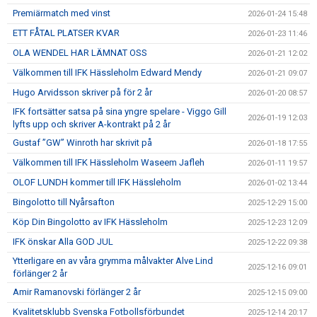
Premiärmatch med vinst
2026-01-24 15:48
ETT FÅTAL PLATSER KVAR
2026-01-23 11:46
OLA WENDEL HAR LÄMNAT OSS
2026-01-21 12:02
Välkommen till IFK Hässleholm Edward Mendy
2026-01-21 09:07
Hugo Arvidsson skriver på för 2 år
2026-01-20 08:57
IFK fortsätter satsa på sina yngre spelare - Viggo Gill
2026-01-19 12:03
lyfts upp och skriver A-kontrakt på 2 år
Gustaf ”GW” Winroth har skrivit på
2026-01-18 17:55
Välkommen till IFK Hässleholm Waseem Jafleh
2026-01-11 19:57
OLOF LUNDH kommer till IFK Hässleholm
2026-01-02 13:44
Bingolotto till Nyårsafton
2025-12-29 15:00
Köp Din Bingolotto av IFK Hässleholm
2025-12-23 12:09
IFK önskar Alla GOD JUL
2025-12-22 09:38
Ytterligare en av våra grymma målvakter Alve Lind
2025-12-16 09:01
förlänger 2 år
Amir Ramanovski förlänger 2 år
2025-12-15 09:00
Kvalitetsklubb Svenska Fotbollsförbundet
2025-12-14 20:17