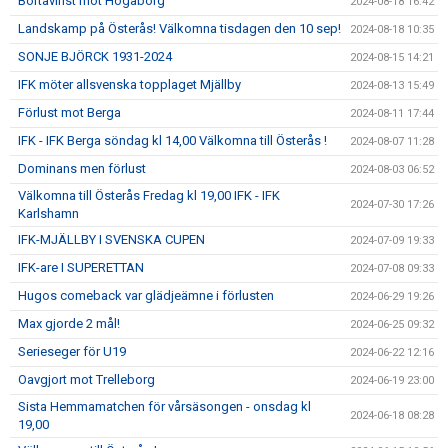
Bortavinst mot Högaborg
2024-08-18 16:42
Landskamp på Österås! Välkomna tisdagen den 10 sep!
2024-08-18 10:35
SONJE BJÖRCK 1931-2024
2024-08-15 14:21
IFK möter allsvenska topplaget Mjällby
2024-08-13 15:49
Förlust mot Berga
2024-08-11 17:44
IFK - IFK Berga söndag kl 14,00 Välkomna till Österås !
2024-08-07 11:28
Dominans men förlust
2024-08-03 06:52
Välkomna till Österås Fredag kl 19,00 IFK - IFK
2024-07-30 17:26
Karlshamn
IFK-MJÄLLBY I SVENSKA CUPEN
2024-07-09 19:33
IFK-are I SUPERETTAN
2024-07-08 09:33
Hugos comeback var glädjeämne i förlusten
2024-06-29 19:26
Max gjorde 2 mål!
2024-06-25 09:32
Serieseger för U19
2024-06-22 12:16
Oavgjort mot Trelleborg
2024-06-19 23:00
Sista Hemmamatchen för vårsäsongen - onsdag kl
2024-06-18 08:28
19,00