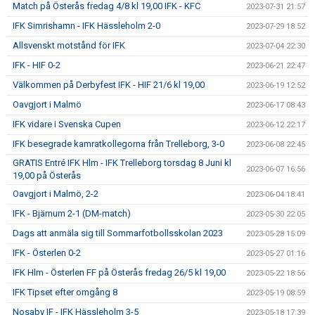
Match på Österås fredag 4/8 kl 19,00 IFK - KFC
2023-07-31 21:57
IFK Simrishamn - IFK Hässleholm 2-0
2023-07-29 18:52
Allsvenskt motstånd för IFK
2023-07-04 22:30
IFK - HIF 0-2
2023-06-21 22:47
Välkommen på Derbyfest IFK - HIF 21/6 kl 19,00
2023-06-19 12:52
Oavgjort i Malmö
2023-06-17 08:43
IFK vidare i Svenska Cupen
2023-06-12 22:17
IFK besegrade kamratkollegorna från Trelleborg, 3-0
2023-06-08 22:45
GRATIS Entré IFK Hlm - IFK Trelleborg torsdag 8 Juni kl
2023-06-07 16:56
19,00 på Österås
Oavgjort i Malmö, 2-2
2023-06-04 18:41
IFK - Bjärnum 2-1 (DM-match)
2023-05-30 22:05
Dags att anmäla sig till Sommarfotbollsskolan 2023
2023-05-28 15:09
IFK - Österlen 0-2
2023-05-27 01:16
IFK Hlm - Österlen FF på Österås fredag 26/5 kl 19,00
2023-05-22 18:56
IFK Tipset efter omgång 8
2023-05-19 08:59
Nosaby IF - IFK Hässleholm 3-5
2023-05-18 17:39