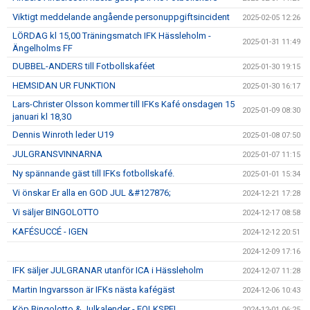
Viktigt meddelande angående personuppgiftsincident
2025-02-05 12:26
LÖRDAG kl 15,00 Träningsmatch IFK Hässleholm -
2025-01-31 11:49
Ängelholms FF
DUBBEL-ANDERS till Fotbollskaféet
2025-01-30 19:15
HEMSIDAN UR FUNKTION
2025-01-30 16:17
Lars-Christer Olsson kommer till IFKs Kafé onsdagen 15
2025-01-09 08:30
januari kl 18,30
Dennis Winroth leder U19
2025-01-08 07:50
JULGRANSVINNARNA
2025-01-07 11:15
Ny spännande gäst till IFKs fotbollskafé.
2025-01-01 15:34
Vi önskar Er alla en GOD JUL &#127876;
2024-12-21 17:28
Vi säljer BINGOLOTTO
2024-12-17 08:58
KAFÉSUCCÉ - IGEN
2024-12-12 20:51
2024-12-09 17:16
IFK säljer JULGRANAR utanför ICA i Hässleholm
2024-12-07 11:28
Martin Ingvarsson är IFKs nästa kafégäst
2024-12-06 10:43
Köp Bingolotto & Julkalender - FOLKSPEL
2024-12-01 06:25