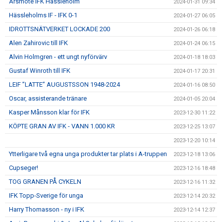
Årsmöte IFK Hässleholm
2024-01-31 09:34
Hässleholms IF - IFK 0-1
2024-01-27 06:05
IDROTTSNÄTVERKET LOCKADE 200
2024-01-26 06:18
Alen Zahirovic till IFK
2024-01-24 06:15
Alvin Holmgren - ett ungt nyförvärv
2024-01-18 18:03
Gustaf Winroth till IFK
2024-01-17 20:31
LEIF ”LATTE” AUGUSTSSON 1948-2024
2024-01-16 08:50
Oscar, assisterande tränare
2024-01-05 20:04
Kasper Månsson klar för IFK
2023-12-30 11:22
KÖPTE GRAN AV IFK - VANN 1.000 KR
2023-12-25 13:07
2023-12-20 10:14
Ytterligare två egna unga produkter tar plats i A-truppen
2023-12-18 13:06
Cupseger!
2023-12-16 18:48
TOG GRANEN PÅ CYKELN
2023-12-16 11:32
IFK Topp-Sverige för unga
2023-12-14 20:32
Harry Thomasson - ny i IFK
2023-12-14 12:37