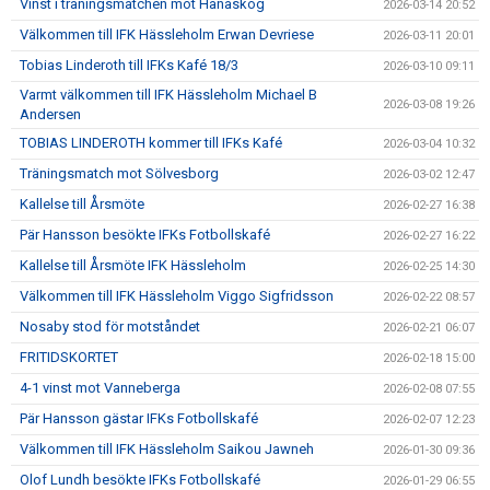
Vinst i träningsmatchen mot Hanaskog
2026-03-14 20:52
Välkommen till IFK Hässleholm Erwan Devriese
2026-03-11 20:01
Tobias Linderoth till IFKs Kafé 18/3
2026-03-10 09:11
Varmt välkommen till IFK Hässleholm Michael B
2026-03-08 19:26
Andersen
TOBIAS LINDEROTH kommer till IFKs Kafé
2026-03-04 10:32
Träningsmatch mot Sölvesborg
2026-03-02 12:47
Kallelse till Årsmöte
2026-02-27 16:38
Pär Hansson besökte IFKs Fotbollskafé
2026-02-27 16:22
Kallelse till Årsmöte IFK Hässleholm
2026-02-25 14:30
Välkommen till IFK Hässleholm Viggo Sigfridsson
2026-02-22 08:57
Nosaby stod för motståndet
2026-02-21 06:07
FRITIDSKORTET
2026-02-18 15:00
4-1 vinst mot Vanneberga
2026-02-08 07:55
Pär Hansson gästar IFKs Fotbollskafé
2026-02-07 12:23
Välkommen till IFK Hässleholm Saikou Jawneh
2026-01-30 09:36
Olof Lundh besökte IFKs Fotbollskafé
2026-01-29 06:55