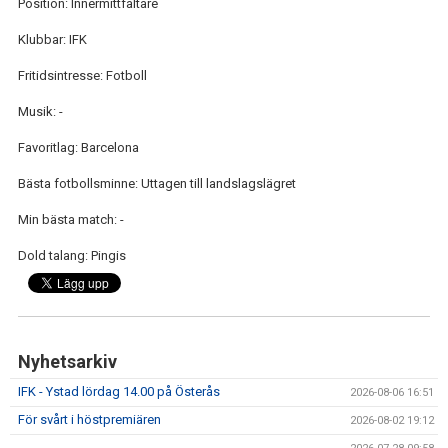
Position: Innermittfältare
Klubbar: IFK
Fritidsintresse: Fotboll
Musik: -
Favoritlag: Barcelona
Bästa fotbollsminne: Uttagen till landslagslägret
Min bästa match: -
Dold talang: Pingis
Nyhetsarkiv
IFK - Ystad lördag 14.00 på Österås
2026-08-06 16:51
För svårt i höstpremiären
2026-08-02 19:12