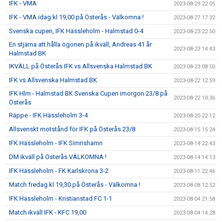
IFK - VMA
2023-08-29 22:05
IFK - VMA idag kl 19,00 på Österås - Välkomna !
2023-08-27 17:32
Svenska cupen, IFK Hässleholm - Halmstad 0-4
2023-08-23 22:50
En stjärna att hålla ögonen på ikväll, Andreas 41 år
2023-08-23 14:43
Halmstad BK
IKVÄLL på Österås IFK vs Allsvenska Halmstad BK
2023-08-23 08:50
IFK vs Allsvenska Halmstad BK
2023-08-22 12:59
IFK Hlm - Halmstad BK Svenska Cupen imorgon 23/8 på
2023-08-22 10:36
Österås
Räppe - IFK Hässleholm 3-4
2023-08-20 22:12
Allsvenskt motstånd för IFK på Österås 23/8
2023-08-15 15:24
IFK Hässleholm - IFK Simrishamn
2023-08-14 22:43
DM ikväll på Österås VÄLKOMNA !
2023-08-14 14:13
IFK Hässleholm - FK Karlskrona 3-2
2023-08-11 22:46
Match fredag kl 19,30 på Österås - Välkomna !
2023-08-08 12:52
IFK Hässleholm - Kristianstad FC 1-1
2023-08-04 21:58
Match ikväll IFK - KFC 19,00
2023-08-04 14:28