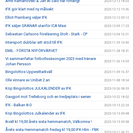
Amir Ramanovski & Jan Al Salo har förlängt
2023-12-13 18:03
IFK gör klart med ny målvakt
2023-12-12 19:36
Elliot Pramberg väljer IFK
2023-12-12 09:12
IFK säljer GRANAR utanför ICA Maxi
2023-12-09 17:23
Sebastian Carlsons föreläsning Stolt - Stark - CP
2023-12-04 16:51
Intersport dubblar sitt stöd till IFK
2023-11-29 10:40
EMIL - FÖRSTA NYFÖRVÄRVET
2023-11-28 18:31
Vi sammanfattar fotbollssäsongen 2023 med tränare
2023-11-26 14:03
Johan Persson
Bingolottos Uppesittarkväll
2023-11-09 16:37
Olle vinnare av Unibet 2:an
2023-11-08 18:54
Köp Bingolottos JULKALENDER av IFK
2023-10-26 08:59
Oavgjort mot Trelleborg och en tredjeplats i serien
2023-10-22 18:02
IFK - Balkan 8-0
2023-10-13 22:24
Köp Bingolottos Julkalender av IFK
2023-10-13 09:48
Ikväll kl 19,00 årets sista hemmamatch, Välkomna !
2023-10-13 09:08
Årets sista Hemmamatch fredag kl 19,00 IFK Hlm - FBK
2023-10-11 06:22