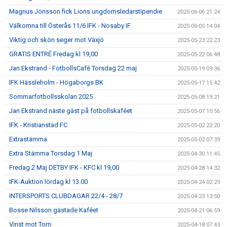
Magnus Jönsson fick Lions ungdomsledarstipendie
2025-06-06 21:24
Välkomna till Österås 11/6 IFK - Nosaby IF
2025-06-05 14:04
Viktig och skön seger mot Växjö
2025-05-23 22:23
GRATIS ENTRÉ Fredag kl 19,00
2025-05-22 06:48
Jan Ekstrand - FotbollsCafé Torsdag 22 maj
2025-05-19 09:36
IFK Hässleholm - Högaborgs BK
2025-05-17 15:42
Sommarfotbollsskolan 2025
2025-05-08 19:21
Jan Ekstrand näste gäst på fotbollskaféet
2025-05-07 10:56
IFK - Kristianstad FC
2025-05-02 22:20
Extrastämma
2025-05-02 07:39
Extra Stämma Torsdag 1 Maj
2025-04-30 11:45
Fredag 2 Maj DETBY IFK - KFC kl 19,00
2025-04-28 14:32
IFK-Auktion lördag kl 13.00
2025-04-24 02:29
INTERSPORTS CLUBDAGAR 22/4 - 28/7
2025-04-23 13:50
Bosse Nilsson gästade Kaféet
2025-04-21 06:59
Vinst mot Torn
2025-04-18 07:43