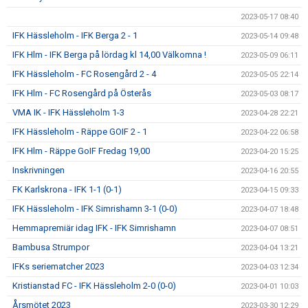
2023-05-17 08:40
IFK Hässleholm - IFK Berga 2 - 1
2023-05-14 09:48
IFK Hlm - IFK Berga på lördag kl 14,00 Välkomna !
2023-05-09 06:11
IFK Hässleholm - FC Rosengård 2 - 4
2023-05-05 22:14
IFK Hlm - FC Rosengård på Österås
2023-05-03 08:17
VMA IK - IFK Hässleholm 1-3
2023-04-28 22:21
IFK Hässleholm - Räppe GOIF 2 - 1
2023-04-22 06:58
IFK Hlm - Räppe GoIF Fredag 19,00
2023-04-20 15:25
Inskrivningen
2023-04-16 20:55
FK Karlskrona - IFK 1-1 (0-1)
2023-04-15 09:33
IFK Hässleholm - IFK Simrishamn 3-1 (0-0)
2023-04-07 18:48
Hemmapremiär idag IFK - IFK Simrishamn
2023-04-07 08:51
Bambusa Strumpor
2023-04-04 13:21
IFKs seriematcher 2023
2023-04-03 12:34
Kristianstad FC - IFK Hässleholm 2-0 (0-0)
2023-04-01 10:03
Årsmötet 2023
2023-03-30 12:29