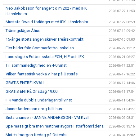
2026-07-28 09:58
Neo Jakobsson förlänger t o m 2027 med IFK
2026-07-27 11:53
Hässleholm
Mustafa Owaid förlänger med IFK Hässleholm
2026-07-27 08:59
Träningsläger Åhus
2026-07-19 09:42
15-årige stortalangen skriver Treårskontrakt
2026-07-10 09:03
Fler bilder från Sommarfotbollsskolan
2026-06-22 12:12
Landslagets Fotbollsskola FCH, HIF och IFK
2026-06-21 06:27
Till sommarledigt med en 4-0 vinst
2026-06-17 22:51
Vilken fantastisk vecka vi har på Österås!
2026-06-17 16:22
GRATIS ENTRÉ IKVÄLL
2026-06-17 14:46
GRATIS ENTRÉ Onsdag 19.00
2026-06-13 17:54
IFK vände dubbla underlägen till vinst
2026-06-11 04:34
Janne Andersson drog fullt hus
2026-06-11 04:27
Sista chansen - JANNE ANDERSSON - VM Kväll
2026-06-09 08:31
Spelmässigt bra men matcher avgörs i straffområdena
2026-06-06 13:16
Match imorgon fredag på Österås
2026-06-04 19:02