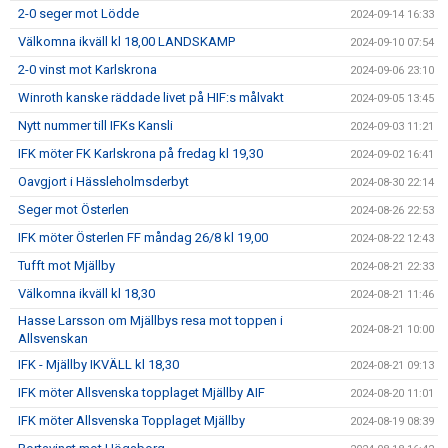
2-0 seger mot Lödde
2024-09-14 16:33
Välkomna ikväll kl 18,00 LANDSKAMP
2024-09-10 07:54
2-0 vinst mot Karlskrona
2024-09-06 23:10
Winroth kanske räddade livet på HIF:s målvakt
2024-09-05 13:45
Nytt nummer till IFKs Kansli
2024-09-03 11:21
IFK möter FK Karlskrona på fredag kl 19,30
2024-09-02 16:41
Oavgjort i Hässleholmsderbyt
2024-08-30 22:14
Seger mot Österlen
2024-08-26 22:53
IFK möter Österlen FF måndag 26/8 kl 19,00
2024-08-22 12:43
Tufft mot Mjällby
2024-08-21 22:33
Välkomna ikväll kl 18,30
2024-08-21 11:46
Hasse Larsson om Mjällbys resa mot toppen i
2024-08-21 10:00
Allsvenskan
IFK - Mjällby IKVÄLL kl 18,30
2024-08-21 09:13
IFK möter Allsvenska topplaget Mjällby AIF
2024-08-20 11:01
IFK möter Allsvenska Topplaget Mjällby
2024-08-19 08:39