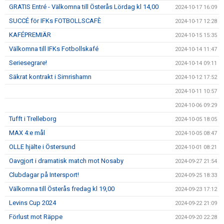
GRATIS Entré - Välkomna till Österås Lördag kl 14,00
2024-10-17 16:09
SUCCÉ för IFKs FOTBOLLSCAFÈ
2024-10-17 12:28
KAFÉPREMIÄR
2024-10-15 15:35
Välkomna till IFKs Fotbollskafé
2024-10-14 11:47
Seriesegrare!
2024-10-14 09:11
Säkrat kontrakt i Simrishamn
2024-10-12 17:52
2024-10-11 10:57
2024-10-06 09:29
Tufft i Trelleborg
2024-10-05 18:05
MAX 4:e mål
2024-10-05 08:47
OLLE hjälte i Östersund
2024-10-01 08:21
Oavgjort i dramatisk match mot Nosaby
2024-09-27 21:54
Clubdagar på Intersport!
2024-09-25 18:33
Välkomna till Österås fredag kl 19,00
2024-09-23 17:12
Levins Cup 2024
2024-09-22 21:09
Förlust mot Räppe
2024-09-20 22:28