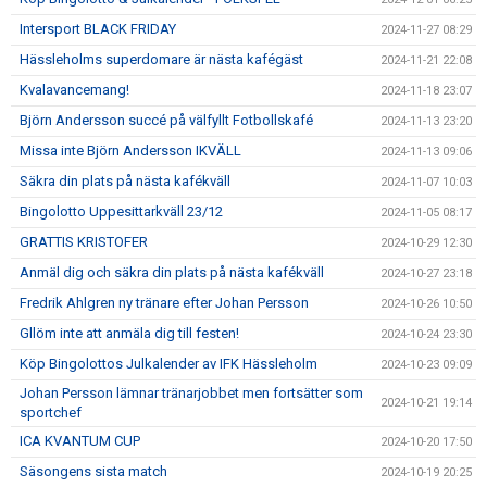
Intersport BLACK FRIDAY
2024-11-27 08:29
Hässleholms superdomare är nästa kafégäst
2024-11-21 22:08
Kvalavancemang!
2024-11-18 23:07
Björn Andersson succé på välfyllt Fotbollskafé
2024-11-13 23:20
Missa inte Björn Andersson IKVÄLL
2024-11-13 09:06
Säkra din plats på nästa kafékväll
2024-11-07 10:03
Bingolotto Uppesittarkväll 23/12
2024-11-05 08:17
GRATTIS KRISTOFER
2024-10-29 12:30
Anmäl dig och säkra din plats på nästa kafékväll
2024-10-27 23:18
Fredrik Ahlgren ny tränare efter Johan Persson
2024-10-26 10:50
Gllöm inte att anmäla dig till festen!
2024-10-24 23:30
Köp Bingolottos Julkalender av IFK Hässleholm
2024-10-23 09:09
Johan Persson lämnar tränarjobbet men fortsätter som
2024-10-21 19:14
sportchef
ICA KVANTUM CUP
2024-10-20 17:50
Säsongens sista match
2024-10-19 20:25