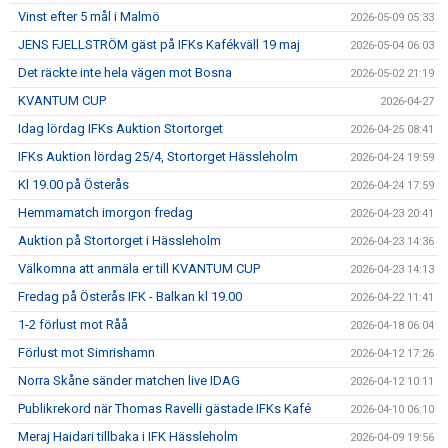
Vinst efter 5 mål i Malmö
2026-05-09 05:33
JENS FJELLSTRÖM gäst på IFKs Kafékväll 19 maj
2026-05-04 06:03
Det räckte inte hela vägen mot Bosna
2026-05-02 21:19
KVANTUM CUP
2026-04-27
Idag lördag IFKs Auktion Stortorget
2026-04-25 08:41
IFKs Auktion lördag 25/4, Stortorget Hässleholm
2026-04-24 19:59
Kl 19.00 på Österås
2026-04-24 17:59
Hemmamatch imorgon fredag
2026-04-23 20:41
Auktion på Stortorget i Hässleholm
2026-04-23 14:36
Välkomna att anmäla er till KVANTUM CUP
2026-04-23 14:13
Fredag på Österås IFK - Balkan kl 19.00
2026-04-22 11:41
1-2 förlust mot Råå
2026-04-18 06:04
Förlust mot Simrishamn
2026-04-12 17:26
Norra Skåne sänder matchen live IDAG
2026-04-12 10:11
Publikrekord när Thomas Ravelli gästade IFKs Kafé
2026-04-10 06:10
Meraj Haidari tillbaka i IFK Hässleholm
2026-04-09 19:56