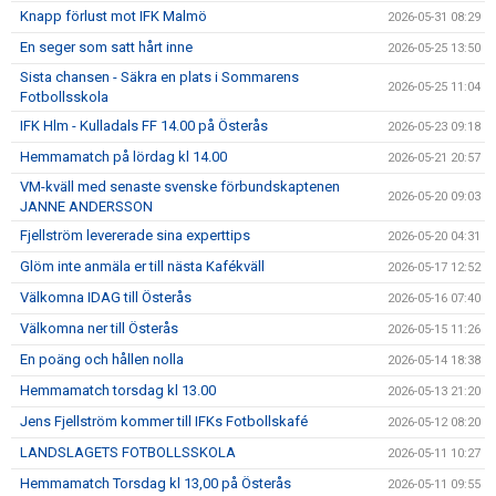
Knapp förlust mot IFK Malmö
2026-05-31 08:29
En seger som satt hårt inne
2026-05-25 13:50
Sista chansen - Säkra en plats i Sommarens
2026-05-25 11:04
Fotbollsskola
IFK Hlm - Kulladals FF 14.00 på Österås
2026-05-23 09:18
Hemmamatch på lördag kl 14.00
2026-05-21 20:57
VM-kväll med senaste svenske förbundskaptenen
2026-05-20 09:03
JANNE ANDERSSON
Fjellström levererade sina experttips
2026-05-20 04:31
Glöm inte anmäla er till nästa Kafékväll
2026-05-17 12:52
Välkomna IDAG till Österås
2026-05-16 07:40
Välkomna ner till Österås
2026-05-15 11:26
En poäng och hållen nolla
2026-05-14 18:38
Hemmamatch torsdag kl 13.00
2026-05-13 21:20
Jens Fjellström kommer till IFKs Fotbollskafé
2026-05-12 08:20
LANDSLAGETS FOTBOLLSSKOLA
2026-05-11 10:27
Hemmamatch Torsdag kl 13,00 på Österås
2026-05-11 09:55