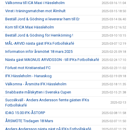
Välkomna till ICA Maxi i Hässleholm
2025-03-16 11:04
Vinst i träningsmatchen mot Älmhult
2025-03-15 18:50
Beställ Jord & Gödning vi levererar hem till Er
2025-03-14 06:40
Kom till ICA Maxi Hässleholm
2025-03-12 16:52
Beställ Jord & Gödning för Hemkörning !
2025-03-10 10:15
MÅL-ARVID nästa gäst IFKs Fotbollskafé
2025-03-07 12:19
Information inför årsmötet 18 mars 2025
2025-02-25 09:18
Nästa gäst MAGNUS ARVIDSSON - till IFKs Fotbollskafé
2025-02-24 17:10
Förlust mot Kristianstad FC
2025-02-23 11:02
IFK Hässleholm - Hanaskog
2025-02-19 09:18
Välkomna - Årsmöte IFK Hässleholm
2025-02-18 11:35
Snabbaste målskytten i Svenska Cupen
2025-02-15 21:38
Succékväll - Anders Andersson femte gästen IFKs
2025-02-13
Fotbollskafé
IDAG 15.00 IFK-ÅSTORP
2025-02-08 11:58
ÅRSMÖTE Tisdagen 18 Mars
2025-02-07 11:50
Anders Andersson nästa gäst på IFKs Fotbollskafé
2025-02-07 11:29