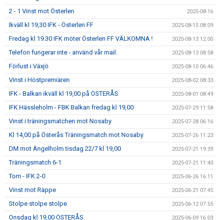
2 - 1 Vinst mot Österlen
2025-08-16
Ikväll kl 19,30 IFK - Österlen FF
2025-08-15 08:09
Fredag kl 19.30 IFK möter Österlen FF VÄLKOMNA !
2025-08-13 12:00
Telefon fungerar inte - använd vår mail.
2025-08-13 08:58
Förlust i Växjö
2025-08-10 06:46
Vinst i Höstpremiären
2025-08-02 08:33
IFK - Balkan ikväll kl 19,00 på ÖSTERÅS
2025-08-01 08:49
IFK Hässleholm - FBK Balkan fredag kl 19,00
2025-07-29 11:58
Vinst i träningsmatchen mot Nosaby
2025-07-28 06:16
Kl 14,00 på Österås Träningsmatch mot Nosaby
2025-07-26 11:23
DM mot Ängelholm tisdag 22/7 kl 19,00
2025-07-21 19:39
Träningsmatch 6-1
2025-07-21 11:40
Torn - IFK 2-0
2025-06-26 16:11
Vinst mot Räppe
2025-06-21 07:45
Stolpe stolpe stolpe
2025-06-12 07:55
Onsdag kl 19,00 ÖSTERÅS
2025-06-09 16:03