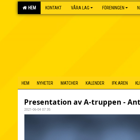
HEM
KONTAKT
VÅRA LAG
FÖRENINGEN
N
HEM
NYHETER
MATCHER
KALENDER
IFK:AREN
KL
Presentation av A-truppen - An
2021-06-04 07:35