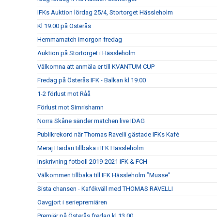
IFKs Auktion lördag 25/4, Stortorget Hässleholm
Kl 19.00 på Österås
Hemmamatch imorgon fredag
Auktion på Stortorget i Hässleholm
Välkomna att anmäla er till KVANTUM CUP
Fredag på Österås IFK - Balkan kl 19.00
1-2 förlust mot Råå
Förlust mot Simrishamn
Norra Skåne sänder matchen live IDAG
Publikrekord när Thomas Ravelli gästade IFKs Kafé
Meraj Haidari tillbaka i IFK Hässleholm
Inskrivning fotboll 2019-2021 IFK & FCH
Välkommen tillbaka till IFK Hässleholm ”Musse”
Sista chansen - Kafékväll med THOMAS RAVELLI
Oavgjort i seriepremiären
Premiär på Österås fredag kl 13.00