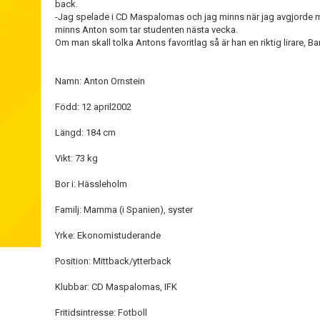
back.
-Jag spelade i CD Maspalomas och jag minns när jag avgjorde mo
minns Anton som tar studenten nästa vecka.
Om man skall tolka Antons favoritlag så är han en riktig lirare, 
Namn: Anton Ornstein
Född: 12 april2002
Längd: 184 cm
Vikt: 73 kg
Bor i: Hässleholm
Familj: Mamma (i Spanien), syster
Yrke: Ekonomistuderande
Position: Mittback/ytterback
Klubbar: CD Maspalomas, IFK
Fritidsintresse: Fotboll