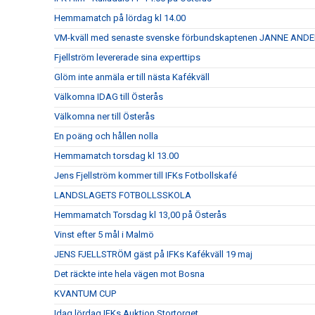
Hemmamatch på lördag kl 14.00
VM-kväll med senaste svenske förbundskaptenen JANNE AN
Fjellström levererade sina experttips
Glöm inte anmäla er till nästa Kafékväll
Välkomna IDAG till Österås
Välkomna ner till Österås
En poäng och hållen nolla
Hemmamatch torsdag kl 13.00
Jens Fjellström kommer till IFKs Fotbollskafé
LANDSLAGETS FOTBOLLSSKOLA
Hemmamatch Torsdag kl 13,00 på Österås
Vinst efter 5 mål i Malmö
JENS FJELLSTRÖM gäst på IFKs Kafékväll 19 maj
Det räckte inte hela vägen mot Bosna
KVANTUM CUP
Idag lördag IFKs Auktion Stortorget