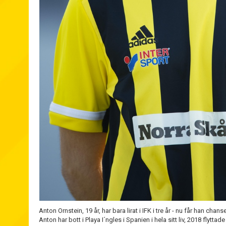
Anton Ornstein, 19 år, har bara lirat i IFK i tre år - nu får han chan
Anton har bott i Playa I´ngles i Spanien i hela sitt liv, 2018 flytta