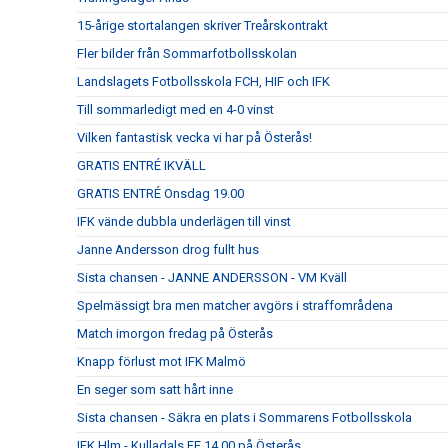
15-årige stortalangen skriver Treårskontrakt
Fler bilder från Sommarfotbollsskolan
Landslagets Fotbollsskola FCH, HIF och IFK
Till sommarledigt med en 4-0 vinst
Vilken fantastisk vecka vi har på Österås!
GRATIS ENTRÉ IKVÄLL
GRATIS ENTRÉ Onsdag 19.00
IFK vände dubbla underlägen till vinst
Janne Andersson drog fullt hus
Sista chansen - JANNE ANDERSSON - VM Kväll
Spelmässigt bra men matcher avgörs i straffområdena
Match imorgon fredag på Österås
Knapp förlust mot IFK Malmö
En seger som satt hårt inne
Sista chansen - Säkra en plats i Sommarens Fotbollsskola
IFK Hlm - Kulladals FF 14.00 på Österås