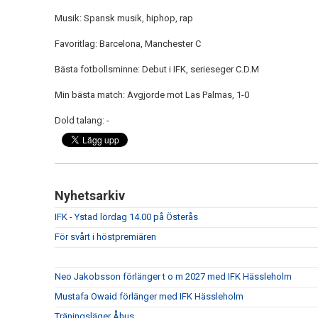
Musik: Spansk musik, hiphop, rap
Favoritlag: Barcelona, Manchester C
Bästa fotbollsminne: Debut i IFK, serieseger C.D.M
Min bästa match: Avgjorde mot Las Palmas, 1-0
Dold talang: -
Nyhetsarkiv
IFK - Ystad lördag 14.00 på Österås
För svårt i höstpremiären
Neo Jakobsson förlänger t o m 2027 med IFK Hässleholm
Mustafa Owaid förlänger med IFK Hässleholm
Träningsläger Åhus