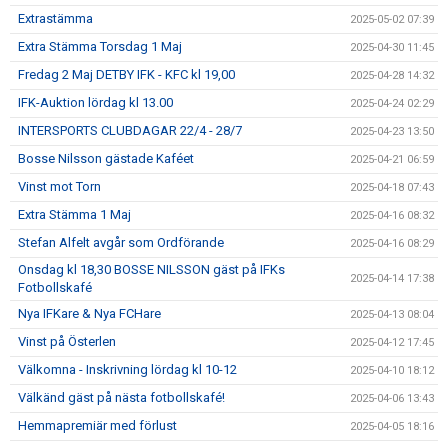
Extrastämma
2025-05-02 07:39
Extra Stämma Torsdag 1 Maj
2025-04-30 11:45
Fredag 2 Maj DETBY IFK - KFC kl 19,00
2025-04-28 14:32
IFK-Auktion lördag kl 13.00
2025-04-24 02:29
INTERSPORTS CLUBDAGAR 22/4 - 28/7
2025-04-23 13:50
Bosse Nilsson gästade Kaféet
2025-04-21 06:59
Vinst mot Torn
2025-04-18 07:43
Extra Stämma 1 Maj
2025-04-16 08:32
Stefan Alfelt avgår som Ordförande
2025-04-16 08:29
Onsdag kl 18,30 BOSSE NILSSON gäst på IFKs
2025-04-14 17:38
Fotbollskafé
Nya IFKare & Nya FCHare
2025-04-13 08:04
Vinst på Österlen
2025-04-12 17:45
Välkomna - Inskrivning lördag kl 10-12
2025-04-10 18:12
Välkänd gäst på nästa fotbollskafé!
2025-04-06 13:43
Hemmapremiär med förlust
2025-04-05 18:16