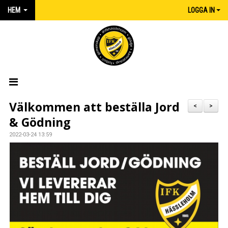
HEM
LOGGA IN
HEM
Välkommen att beställa Jord
<
>
& Gödning
NYHETER
2022-03-24 13:59
MATCHER
KALENDER
IFK:AREN
KLUBBSHOP INTERSPORT