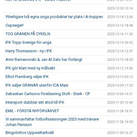
2023-12-20 10:14
Ytterligare två egna unga produkter tar plats i A-truppen
2023-12-18 13:06
Cupseger!
2023-12-16 18:48
TOG GRANEN PÅ CYKELN
2023-12-16 11:32
IFK Topp-Sverige för unga
2023-12-14 20:32
Harry Thomasson - ny i IFK
2023-12-14 12:37
Amir Ramanovski & Jan Al Salo har förlängt
2023-12-13 18:03
IFK gör klart med ny målvakt
2023-12-12 19:36
Elliot Pramberg väljer IFK
2023-12-12 09:12
IFK säljer GRANAR utanför ICA Maxi
2023-12-09 17:23
Sebastian Carlsons föreläsning Stolt - Stark - CP
2023-12-04 16:51
Intersport dubblar sitt stöd till IFK
2023-11-29 10:40
EMIL - FÖRSTA NYFÖRVÄRVET
2023-11-28 18:31
Vi sammanfattar fotbollssäsongen 2023 med tränare
2023-11-26 14:03
Johan Persson
Bingolottos Uppesittarkväll
2023-11-09 16:37