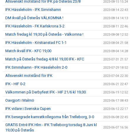
Allsvenskt motstånd för IFK på Österås 23/8
2023-08-15 15:24
IFK Hässleholm - IFK Simrishamn
2023-08-14 22:43
DM ikväll på Österås VÄLKOMNA !
2023-08-14 14:13
IFK Hässleholm - FK Karlskrona 3-2
2023-08-11 22:46
Match fredag kl 19,30 på Österås - Välkomna !
2023-08-08 12:52
IFK Hässleholm - Kristianstad FC 1-1
2023-08-04 21:58
Match ikväll IFK - KFC 19,00
2023-08-04 14:28
Match på Österås fredag 4/8 kl 19,00 IFK - KFC
2023-07-31 21:57
IFK Simrishamn - IFK Hässleholm 2-0
2023-07-29 18:52
Allsvenskt motstånd för IFK
2023-07-04 22:30
IFK - HIF 0-2
2023-06-21 22:47
Välkommen på Derbyfest IFK - HIF 21/6 kl 19,00
2023-06-19 12:52
Oavgjort i Malmö
2023-06-17 08:43
IFK vidare i Svenska Cupen
2023-06-12 22:17
IFK besegrade kamratkollegorna från Trelleborg, 3-0
2023-06-08 22:45
GRATIS Entré IFK Hlm - IFK Trelleborg torsdag 8 Juni kl
2023-06-07 16:56
19,00 på Österås