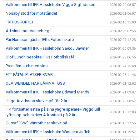
Välkommen till IFK Hässleholm Viggo Sigfridsson
2026-02-22 08:57
Nosaby stod för motståndet
2026-02-21 06:07
FRITIDSKORTET
2026-02-18 15:00
4-1 vinst mot Vanneberga
2026-02-08 07:55
Pär Hansson gästar IFKs Fotbollskafé
2026-02-07 12:23
Välkommen till IFK Hässleholm Saikou Jawneh
2026-01-30 09:36
Olof Lundh besökte IFKs Fotbollskafé
2026-01-29 06:55
Premiärmatch med vinst
2026-01-24 15:48
ETT FÅTAL PLATSER KVAR
2026-01-23 11:46
OLA WENDEL HAR LÄMNAT OSS
2026-01-21 12:02
Välkommen till IFK Hässleholm Edward Mendy
2026-01-21 09:07
Hugo Arvidsson skriver på för 2 år
2026-01-20 08:57
IFK fortsätter satsa på sina yngre spelare - Viggo Gill
2026-01-19 12:03
lyfts upp och skriver A-kontrakt på 2 år
Gustaf ”GW” Winroth har skrivit på
2026-01-18 17:55
Välkommen till IFK Hässleholm Waseem Jafleh
2026-01-11 19:57