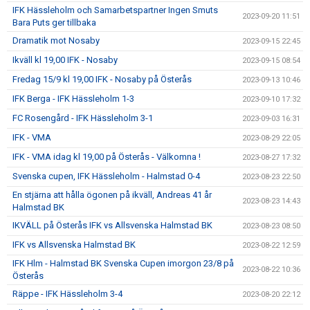
IFK Hässleholm och Samarbetspartner Ingen Smuts
2023-09-20 11:51
Bara Puts ger tillbaka
Dramatik mot Nosaby
2023-09-15 22:45
Ikväll kl 19,00 IFK - Nosaby
2023-09-15 08:54
Fredag 15/9 kl 19,00 IFK - Nosaby på Österås
2023-09-13 10:46
IFK Berga - IFK Hässleholm 1-3
2023-09-10 17:32
FC Rosengård - IFK Hässleholm 3-1
2023-09-03 16:31
IFK - VMA
2023-08-29 22:05
IFK - VMA idag kl 19,00 på Österås - Välkomna !
2023-08-27 17:32
Svenska cupen, IFK Hässleholm - Halmstad 0-4
2023-08-23 22:50
En stjärna att hålla ögonen på ikväll, Andreas 41 år
2023-08-23 14:43
Halmstad BK
IKVÄLL på Österås IFK vs Allsvenska Halmstad BK
2023-08-23 08:50
IFK vs Allsvenska Halmstad BK
2023-08-22 12:59
IFK Hlm - Halmstad BK Svenska Cupen imorgon 23/8 på
2023-08-22 10:36
Österås
Räppe - IFK Hässleholm 3-4
2023-08-20 22:12