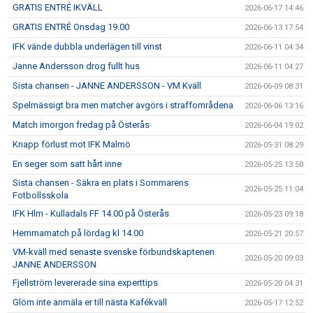
GRATIS ENTRÉ IKVÄLL
2026-06-17 14:46
GRATIS ENTRÉ Onsdag 19.00
2026-06-13 17:54
IFK vände dubbla underlägen till vinst
2026-06-11 04:34
Janne Andersson drog fullt hus
2026-06-11 04:27
Sista chansen - JANNE ANDERSSON - VM Kväll
2026-06-09 08:31
Spelmässigt bra men matcher avgörs i straffområdena
2026-06-06 13:16
Match imorgon fredag på Österås
2026-06-04 19:02
Knapp förlust mot IFK Malmö
2026-05-31 08:29
En seger som satt hårt inne
2026-05-25 13:50
Sista chansen - Säkra en plats i Sommarens
2026-05-25 11:04
Fotbollsskola
IFK Hlm - Kulladals FF 14.00 på Österås
2026-05-23 09:18
Hemmamatch på lördag kl 14.00
2026-05-21 20:57
VM-kväll med senaste svenske förbundskaptenen
2026-05-20 09:03
JANNE ANDERSSON
Fjellström levererade sina experttips
2026-05-20 04:31
Glöm inte anmäla er till nästa Kafékväll
2026-05-17 12:52