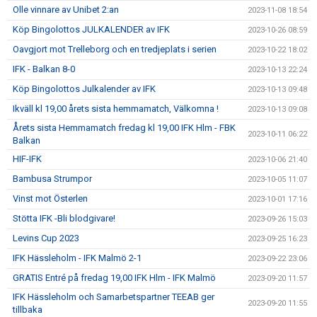
Olle vinnare av Unibet 2:an
2023-11-08 18:54
Köp Bingolottos JULKALENDER av IFK
2023-10-26 08:59
Oavgjort mot Trelleborg och en tredjeplats i serien
2023-10-22 18:02
IFK - Balkan 8-0
2023-10-13 22:24
Köp Bingolottos Julkalender av IFK
2023-10-13 09:48
Ikväll kl 19,00 årets sista hemmamatch, Välkomna !
2023-10-13 09:08
Årets sista Hemmamatch fredag kl 19,00 IFK Hlm - FBK
2023-10-11 06:22
Balkan
HIF-IFK
2023-10-06 21:40
Bambusa Strumpor
2023-10-05 11:07
Vinst mot Österlen
2023-10-01 17:16
Stötta IFK -Bli blodgivare!
2023-09-26 15:03
Levins Cup 2023
2023-09-25 16:23
IFK Hässleholm - IFK Malmö 2-1
2023-09-22 23:06
GRATIS Entré på fredag 19,00 IFK Hlm - IFK Malmö
2023-09-20 11:57
IFK Hässleholm och Samarbetspartner TEEAB ger
2023-09-20 11:55
tillbaka