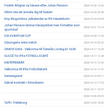
Fredrik Ahlgren ny tränare efter Johan Persson
2024-10-26 10:50
Gllöm inte att anmäla dig till festen!
2024-10-24 23:30
Köp Bingolottos Julkalender av IFK Hässleholm
2024-10-23 09:09
Johan Persson lämnar tränarjobbet men fortsätter som
2024-10-21 19:14
sportchef
ICA KVANTUM CUP
2024-10-20 17:50
Säsongens sista match
2024-10-19 20:25
GRATIS Entré - Välkomna till Österås Lördag kl 14,00
2024-10-17 16:09
SUCCÉ för IFKs FOTBOLLSCAFÈ
2024-10-17 12:28
KAFÉPREMIÄR
2024-10-15 15:35
Välkomna till IFKs Fotbollskafé
2024-10-14 11:47
Seriesegrare!
2024-10-14 09:11
Säkrat kontrakt i Simrishamn
2024-10-12 17:52
2024-10-11 10:57
2024-10-06 09:29
Tufft i Trelleborg
2024-10-05 18:05