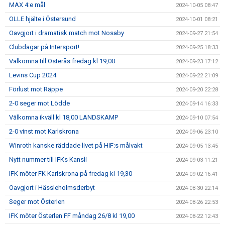
MAX 4:e mål
2024-10-05 08:47
OLLE hjälte i Östersund
2024-10-01 08:21
Oavgjort i dramatisk match mot Nosaby
2024-09-27 21:54
Clubdagar på Intersport!
2024-09-25 18:33
Välkomna till Österås fredag kl 19,00
2024-09-23 17:12
Levins Cup 2024
2024-09-22 21:09
Förlust mot Räppe
2024-09-20 22:28
2-0 seger mot Lödde
2024-09-14 16:33
Välkomna ikväll kl 18,00 LANDSKAMP
2024-09-10 07:54
2-0 vinst mot Karlskrona
2024-09-06 23:10
Winroth kanske räddade livet på HIF:s målvakt
2024-09-05 13:45
Nytt nummer till IFKs Kansli
2024-09-03 11:21
IFK möter FK Karlskrona på fredag kl 19,30
2024-09-02 16:41
Oavgjort i Hässleholmsderbyt
2024-08-30 22:14
Seger mot Österlen
2024-08-26 22:53
IFK möter Österlen FF måndag 26/8 kl 19,00
2024-08-22 12:43