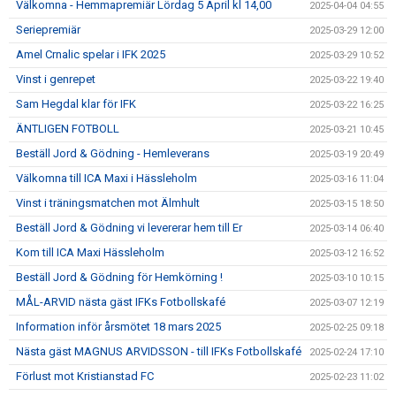
Välkomna - Hemmapremiär Lördag 5 April kl 14,00
2025-04-04 04:55
Seriepremiär
2025-03-29 12:00
Amel Crnalic spelar i IFK 2025
2025-03-29 10:52
Vinst i genrepet
2025-03-22 19:40
Sam Hegdal klar för IFK
2025-03-22 16:25
ÄNTLIGEN FOTBOLL
2025-03-21 10:45
Beställ Jord & Gödning - Hemleverans
2025-03-19 20:49
Välkomna till ICA Maxi i Hässleholm
2025-03-16 11:04
Vinst i träningsmatchen mot Älmhult
2025-03-15 18:50
Beställ Jord & Gödning vi levererar hem till Er
2025-03-14 06:40
Kom till ICA Maxi Hässleholm
2025-03-12 16:52
Beställ Jord & Gödning för Hemkörning !
2025-03-10 10:15
MÅL-ARVID nästa gäst IFKs Fotbollskafé
2025-03-07 12:19
Information inför årsmötet 18 mars 2025
2025-02-25 09:18
Nästa gäst MAGNUS ARVIDSSON - till IFKs Fotbollskafé
2025-02-24 17:10
Förlust mot Kristianstad FC
2025-02-23 11:02