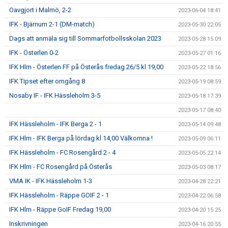
Oavgjort i Malmö, 2-2
2023-06-04 18:41
IFK - Bjärnum 2-1 (DM-match)
2023-05-30 22:05
Dags att anmäla sig till Sommarfotbollsskolan 2023
2023-05-28 15:09
IFK - Österlen 0-2
2023-05-27 01:16
IFK Hlm - Österlen FF på Österås fredag 26/5 kl 19,00
2023-05-22 18:56
IFK Tipset efter omgång 8
2023-05-19 08:59
Nosaby IF - IFK Hässleholm 3-5
2023-05-18 17:39
2023-05-17 08:40
IFK Hässleholm - IFK Berga 2 - 1
2023-05-14 09:48
IFK Hlm - IFK Berga på lördag kl 14,00 Välkomna !
2023-05-09 06:11
IFK Hässleholm - FC Rosengård 2 - 4
2023-05-05 22:14
IFK Hlm - FC Rosengård på Österås
2023-05-03 08:17
VMA IK - IFK Hässleholm 1-3
2023-04-28 22:21
IFK Hässleholm - Räppe GOIF 2 - 1
2023-04-22 06:58
IFK Hlm - Räppe GoIF Fredag 19,00
2023-04-20 15:25
Inskrivningen
2023-04-16 20:55