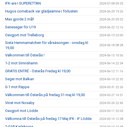
IFK-are I SUPERETTAN
2024-07-08 09:33
Hugos comeback var glädjeämne i förlusten
2024-06-29 19:26
Max gjorde 2 mål!
2024-06-25 09:32
Serieseger för U19
2024-06-22 12:16
Oavgjort mot Trelleborg
2024-06-19 23:00
Sista Hemmamatchen för vårsäsongen - onsdag kl
2024-06-18 08:28
19,00
Välkommen till Österås !
2024-06-15 10:56
1-2 mot Simrishamn
2024-06-14 22:34
GRATIS ENTRÉ - Österås Fredag kl 19,00
2024-06-12 11:16
Seger mot Balkan
2024-06-10 22:32
0-1 mot Räppe
2024-05-31 22:26
Välkommen till Österås på fredag 31 maj kl 19,00
2024-05-27 14:31
Vinst mot Nosaby
2024-05-24 22:46
Oavgjort mot Lödde
2024-05-17 22:03
Välkomna till Österås på fredag 17 Maj IFK - IF Lödde
2024-05-14 12:38
2-0 till Karlskrona
2024-05-10 22:48