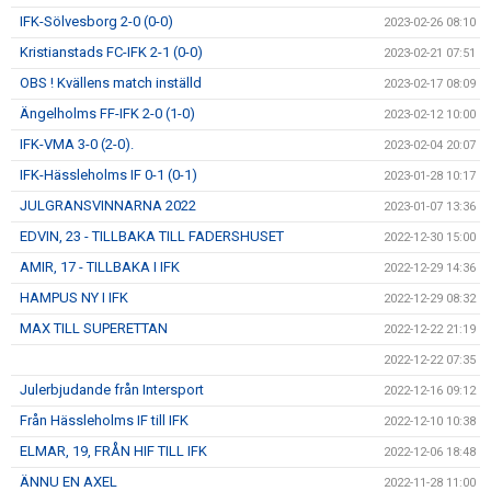
IFK-Sölvesborg 2-0 (0-0)
2023-02-26 08:10
Kristianstads FC-IFK 2-1 (0-0)
2023-02-21 07:51
OBS ! Kvällens match inställd
2023-02-17 08:09
Ängelholms FF-IFK 2-0 (1-0)
2023-02-12 10:00
IFK-VMA 3-0 (2-0).
2023-02-04 20:07
IFK-Hässleholms IF 0-1 (0-1)
2023-01-28 10:17
JULGRANSVINNARNA 2022
2023-01-07 13:36
EDVIN, 23 - TILLBAKA TILL FADERSHUSET
2022-12-30 15:00
AMIR, 17 - TILLBAKA I IFK
2022-12-29 14:36
HAMPUS NY I IFK
2022-12-29 08:32
MAX TILL SUPERETTAN
2022-12-22 21:19
2022-12-22 07:35
Julerbjudande från Intersport
2022-12-16 09:12
Från Hässleholms IF till IFK
2022-12-10 10:38
ELMAR, 19, FRÅN HIF TILL IFK
2022-12-06 18:48
ÄNNU EN AXEL
2022-11-28 11:00