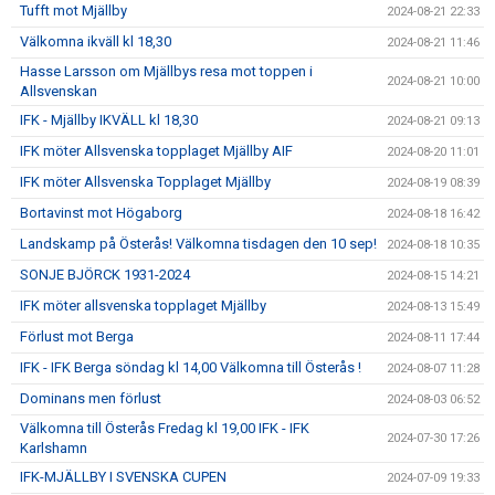
Tufft mot Mjällby
2024-08-21 22:33
Välkomna ikväll kl 18,30
2024-08-21 11:46
Hasse Larsson om Mjällbys resa mot toppen i
2024-08-21 10:00
Allsvenskan
IFK - Mjällby IKVÄLL kl 18,30
2024-08-21 09:13
IFK möter Allsvenska topplaget Mjällby AIF
2024-08-20 11:01
IFK möter Allsvenska Topplaget Mjällby
2024-08-19 08:39
Bortavinst mot Högaborg
2024-08-18 16:42
Landskamp på Österås! Välkomna tisdagen den 10 sep!
2024-08-18 10:35
SONJE BJÖRCK 1931-2024
2024-08-15 14:21
IFK möter allsvenska topplaget Mjällby
2024-08-13 15:49
Förlust mot Berga
2024-08-11 17:44
IFK - IFK Berga söndag kl 14,00 Välkomna till Österås !
2024-08-07 11:28
Dominans men förlust
2024-08-03 06:52
Välkomna till Österås Fredag kl 19,00 IFK - IFK
2024-07-30 17:26
Karlshamn
IFK-MJÄLLBY I SVENSKA CUPEN
2024-07-09 19:33