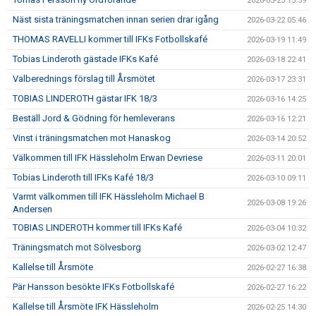
2026-03-25 15:39
Näst sista träningsmatchen innan serien drar igång
2026-03-22 05:46
THOMAS RAVELLI kommer till IFKs Fotbollskafé
2026-03-19 11:49
Tobias Linderoth gästade IFKs Kafé
2026-03-18 22:41
Valberednings förslag till Årsmötet
2026-03-17 23:31
TOBIAS LINDEROTH gästar IFK 18/3
2026-03-16 14:25
Beställ Jord & Gödning för hemleverans
2026-03-16 12:21
Vinst i träningsmatchen mot Hanaskog
2026-03-14 20:52
Välkommen till IFK Hässleholm Erwan Devriese
2026-03-11 20:01
Tobias Linderoth till IFKs Kafé 18/3
2026-03-10 09:11
Varmt välkommen till IFK Hässleholm Michael B
2026-03-08 19:26
Andersen
TOBIAS LINDEROTH kommer till IFKs Kafé
2026-03-04 10:32
Träningsmatch mot Sölvesborg
2026-03-02 12:47
Kallelse till Årsmöte
2026-02-27 16:38
Pär Hansson besökte IFKs Fotbollskafé
2026-02-27 16:22
Kallelse till Årsmöte IFK Hässleholm
2026-02-25 14:30