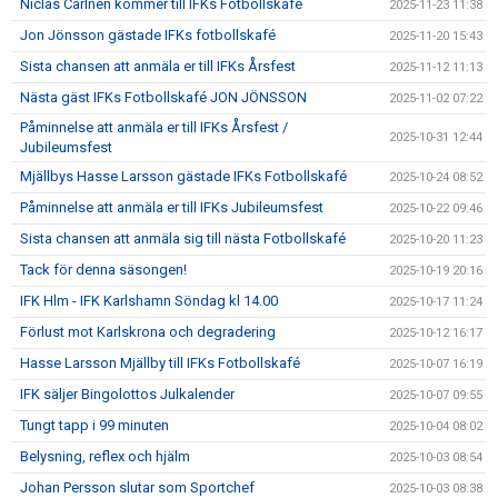
Niclas Carlnén kommer till IFKs Fotbollskafé
2025-11-23 11:38
Jon Jönsson gästade IFKs fotbollskafé
2025-11-20 15:43
Sista chansen att anmäla er till IFKs Årsfest
2025-11-12 11:13
Nästa gäst IFKs Fotbollskafé JON JÖNSSON
2025-11-02 07:22
Påminnelse att anmäla er till IFKs Årsfest /
2025-10-31 12:44
Jubileumsfest
Mjällbys Hasse Larsson gästade IFKs Fotbollskafé
2025-10-24 08:52
Påminnelse att anmäla er till IFKs Jubileumsfest
2025-10-22 09:46
Sista chansen att anmäla sig till nästa Fotbollskafé
2025-10-20 11:23
Tack för denna säsongen!
2025-10-19 20:16
IFK Hlm - IFK Karlshamn Söndag kl 14.00
2025-10-17 11:24
Förlust mot Karlskrona och degradering
2025-10-12 16:17
Hasse Larsson Mjällby till IFKs Fotbollskafé
2025-10-07 16:19
IFK säljer Bingolottos Julkalender
2025-10-07 09:55
Tungt tapp i 99 minuten
2025-10-04 08:02
Belysning, reflex och hjälm
2025-10-03 08:54
Johan Persson slutar som Sportchef
2025-10-03 08:38