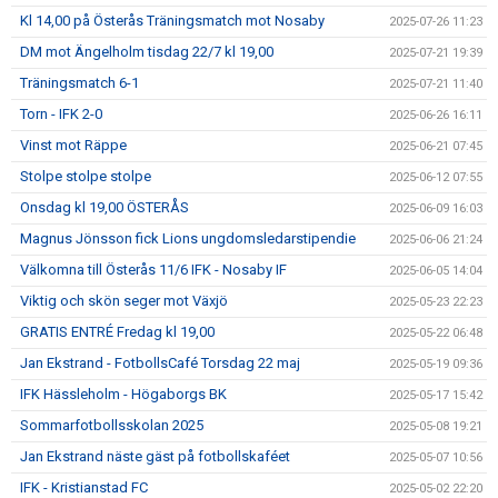
Kl 14,00 på Österås Träningsmatch mot Nosaby
2025-07-26 11:23
DM mot Ängelholm tisdag 22/7 kl 19,00
2025-07-21 19:39
Träningsmatch 6-1
2025-07-21 11:40
Torn - IFK 2-0
2025-06-26 16:11
Vinst mot Räppe
2025-06-21 07:45
Stolpe stolpe stolpe
2025-06-12 07:55
Onsdag kl 19,00 ÖSTERÅS
2025-06-09 16:03
Magnus Jönsson fick Lions ungdomsledarstipendie
2025-06-06 21:24
Välkomna till Österås 11/6 IFK - Nosaby IF
2025-06-05 14:04
Viktig och skön seger mot Växjö
2025-05-23 22:23
GRATIS ENTRÉ Fredag kl 19,00
2025-05-22 06:48
Jan Ekstrand - FotbollsCafé Torsdag 22 maj
2025-05-19 09:36
IFK Hässleholm - Högaborgs BK
2025-05-17 15:42
Sommarfotbollsskolan 2025
2025-05-08 19:21
Jan Ekstrand näste gäst på fotbollskaféet
2025-05-07 10:56
IFK - Kristianstad FC
2025-05-02 22:20