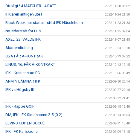
Otroligt ! 4 MATCHER - 4 RÄTT
2022-11-28 08:02
IFK:aren äntligen ute !
2022-11-24 21:30
Black Week har startat - stöd IFK Hässleholm
2022-11-23 21:33
Ny ledarstab för U19
2022-11-15 07:04
AXEL, 23, VALDE IFK
2022-11-07 21:45
Akademiträning
2022-10-24 10:10
05:A FÅR A-KONTRAKT
2022-10-19 07:22
LINUS, 16, FÅR A-KONTRAKT
2022-10-13 19:15
IFK - Kristianstad FC
2022-10-06 06:49
ARMIN LÄMNAR IFK
2022-09-30 22:14
IFK vs Högsby IK
2022-09-27 22:18
2022-09-22 21:41
IFK - Räppe GOIF
2022-09-15 13:40
DM, IFK- IFK Simrishamn 2-5 (0-2)
2022-09-14 06:04
LEVINS CUP EN SUCCÉ
2022-09-11 15:40
IFK - FK Karlskrona
2022-09-09 16:15