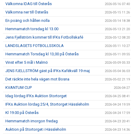
Välkomna IDAG till Österås
2026-05-16 07:40
Välkomna ner till Österås
2026-05-15 11:26
En poäng och hållen nolla
2026-05-14 18:38
Hemmamatch torsdag kl 13.00
2026-05-13 21:20
Jens Fjellström kommer till IFKs Fotbollskafé
2026-05-12 08:20
LANDSLAGETS FOTBOLLSSKOLA
2026-05-11 10:27
Hemmamatch Torsdag kl 13,00 på Österås
2026-05-11 09:55
Vinst efter 5 mål i Malmö
2026-05-09 05:33
JENS FJELLSTRÖM gäst på IFKs Kafékväll 19 maj
2026-05-04 06:03
Det räckte inte hela vägen mot Bosna
2026-05-02 21:19
KVANTUM CUP
2026-04-27
Idag lördag IFKs Auktion Stortorget
2026-04-25 08:41
IFKs Auktion lördag 25/4, Stortorget Hässleholm
2026-04-24 19:59
Kl 19.00 på Österås
2026-04-24 17:59
Hemmamatch imorgon fredag
2026-04-23 20:41
Auktion på Stortorget i Hässleholm
2026-04-23 14:36