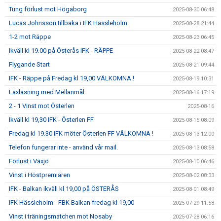
Tung förlust mot Högaborg
2025-08-30 06:48
Lucas Johnsson tillbaka i IFK Hässleholm
2025-08-28 21:44
1-2 mot Räppe
2025-08-23 06:45
Ikväll kl 19.00 på Österås IFK - RÄPPE
2025-08-22 08:47
Flygande Start
2025-08-21 09:44
IFK - Räppe på Fredag kl 19,00 VÄLKOMNA !
2025-08-19 10:31
Läxläsning med Mellanmål
2025-08-16 17:19
2 - 1 Vinst mot Österlen
2025-08-16
Ikväll kl 19,30 IFK - Österlen FF
2025-08-15 08:09
Fredag kl 19.30 IFK möter Österlen FF VÄLKOMNA !
2025-08-13 12:00
Telefon fungerar inte - använd vår mail.
2025-08-13 08:58
Förlust i Växjö
2025-08-10 06:46
Vinst i Höstpremiären
2025-08-02 08:33
IFK - Balkan ikväll kl 19,00 på ÖSTERÅS
2025-08-01 08:49
IFK Hässleholm - FBK Balkan fredag kl 19,00
2025-07-29 11:58
Vinst i träningsmatchen mot Nosaby
2025-07-28 06:16