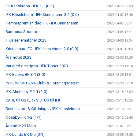
FK Karlskrona - IFK 1-1 (0-1)
2023-04-15 09:33
IFK Hässleholm - IFK Simrishamn 3-1 (0-0)
2023-04-07 18:48
Hemmapremiär idag IFK - IFK Simrishamn
2023-04-07 08:51
Bambusa Strumpor
2023-04-04 13:21
IFKs seriematcher 2023
2023-04-03 12:34
Kristianstad FC - IFK Hässleholm 2-0 (0-0)
2023-04-01 10:03
Årsmötet 2023
2023-03-30 12:29
Var med och tippa - IFK Tipset 2023
2023-03-29 11:10
IFK-Eslövs BK 3-1 (3-0)
2023-03-25 18:01
INTERSPORT 25% Club- & Föreningsdagar
2023-03-23 08:10
IFK-Älmhults IF 2-1 (2-0)
2023-03-18 23:52
CARL till ÖSTER - VICTOR till IFK
2023-03-17 18:25
Beställ Jord & Gödning av IFK Hässleholm
2023-03-13 09:51
Nosaby-IFK 1-2 (1-1)
2023-03-12 08:45
Årsmöte 29 Mars
2023-03-07 07:21
IFK-Lunds BK 0-5 (0-1)
2023-03-05 08:58