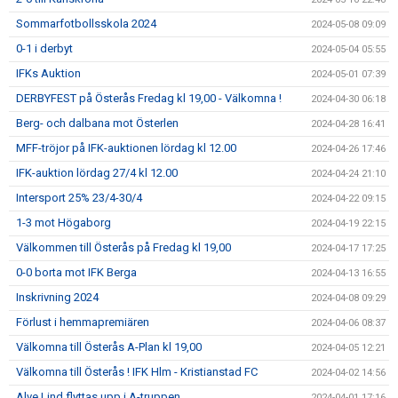
Sommarfotbollsskola 2024
2024-05-08 09:09
0-1 i derbyt
2024-05-04 05:55
IFKs Auktion
2024-05-01 07:39
DERBYFEST på Österås Fredag kl 19,00 - Välkomna !
2024-04-30 06:18
Berg- och dalbana mot Österlen
2024-04-28 16:41
MFF-tröjor på IFK-auktionen lördag kl 12.00
2024-04-26 17:46
IFK-auktion lördag 27/4 kl 12.00
2024-04-24 21:10
Intersport 25% 23/4-30/4
2024-04-22 09:15
1-3 mot Högaborg
2024-04-19 22:15
Välkommen till Österås på Fredag kl 19,00
2024-04-17 17:25
0-0 borta mot IFK Berga
2024-04-13 16:55
Inskrivning 2024
2024-04-08 09:29
Förlust i hemmapremiären
2024-04-06 08:37
Välkomna till Österås A-Plan kl 19,00
2024-04-05 12:21
Välkomna till Österås ! IFK Hlm - Kristianstad FC
2024-04-02 14:56
Alve Lind flyttas upp i A-truppen
2024-04-01 17:16