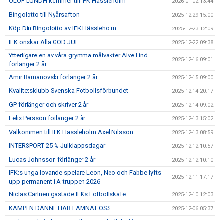
OLOF LUNDH kommer till IFK Hässleholm
2026-01-02 13:44
Bingolotto till Nyårsafton
2025-12-29 15:00
Köp Din Bingolotto av IFK Hässleholm
2025-12-23 12:09
IFK önskar Alla GOD JUL
2025-12-22 09:38
Ytterligare en av våra grymma målvakter Alve Lind
2025-12-16 09:01
förlänger 2 år
Amir Ramanovski förlänger 2 år
2025-12-15 09:00
Kvalitetsklubb Svenska Fotbollsförbundet
2025-12-14 20:17
GP förlänger och skriver 2 år
2025-12-14 09:02
Felix Persson förlänger 2 år
2025-12-13 15:02
Välkommen till IFK Hässleholm Axel Nilsson
2025-12-13 08:59
INTERSPORT 25 % Julklappsdagar
2025-12-12 10:57
Lucas Johnsson förlänger 2 år
2025-12-12 10:10
IFK:s unga lovande spelare Leon, Neo och Fabbe lyfts
2025-12-11 17:17
upp permanent i A-truppen 2026
Niclas Carlnén gästade IFKs Fotbollskafé
2025-12-10 12:03
KÄMPEN DANNE HAR LÄMNAT OSS
2025-12-06 05:37