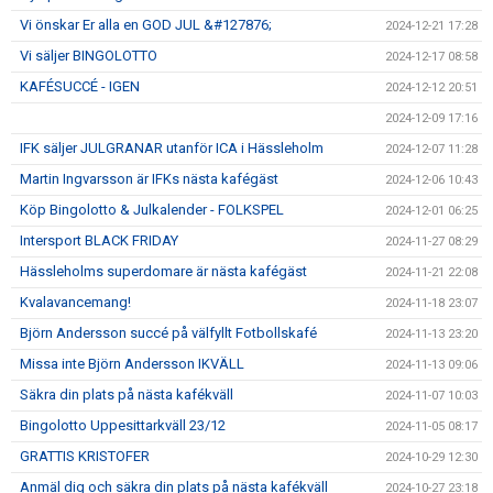
Vi önskar Er alla en GOD JUL &#127876;
2024-12-21 17:28
Vi säljer BINGOLOTTO
2024-12-17 08:58
KAFÉSUCCÉ - IGEN
2024-12-12 20:51
2024-12-09 17:16
IFK säljer JULGRANAR utanför ICA i Hässleholm
2024-12-07 11:28
Martin Ingvarsson är IFKs nästa kafégäst
2024-12-06 10:43
Köp Bingolotto & Julkalender - FOLKSPEL
2024-12-01 06:25
Intersport BLACK FRIDAY
2024-11-27 08:29
Hässleholms superdomare är nästa kafégäst
2024-11-21 22:08
Kvalavancemang!
2024-11-18 23:07
Björn Andersson succé på välfyllt Fotbollskafé
2024-11-13 23:20
Missa inte Björn Andersson IKVÄLL
2024-11-13 09:06
Säkra din plats på nästa kafékväll
2024-11-07 10:03
Bingolotto Uppesittarkväll 23/12
2024-11-05 08:17
GRATTIS KRISTOFER
2024-10-29 12:30
Anmäl dig och säkra din plats på nästa kafékväll
2024-10-27 23:18