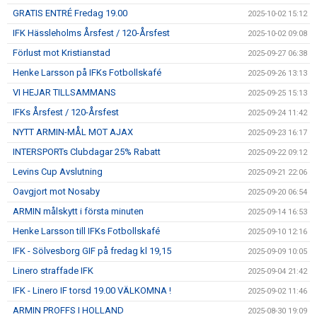
GRATIS ENTRÉ Fredag 19.00
2025-10-02 15:12
IFK Hässleholms Årsfest / 120-Årsfest
2025-10-02 09:08
Förlust mot Kristianstad
2025-09-27 06:38
Henke Larsson på IFKs Fotbollskafé
2025-09-26 13:13
VI HEJAR TILLSAMMANS
2025-09-25 15:13
IFKs Årsfest / 120-Årsfest
2025-09-24 11:42
NYTT ARMIN-MÅL MOT AJAX
2025-09-23 16:17
INTERSPORTs Clubdagar 25% Rabatt
2025-09-22 09:12
Levins Cup Avslutning
2025-09-21 22:06
Oavgjort mot Nosaby
2025-09-20 06:54
ARMIN målskytt i första minuten
2025-09-14 16:53
Henke Larsson till IFKs Fotbollskafé
2025-09-10 12:16
IFK - Sölvesborg GIF på fredag kl 19,15
2025-09-09 10:05
Linero straffade IFK
2025-09-04 21:42
IFK - Linero IF torsd 19.00 VÄLKOMNA !
2025-09-02 11:46
ARMIN PROFFS I HOLLAND
2025-08-30 19:09