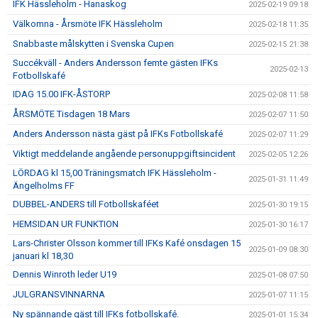
IFK Hässleholm - Hanaskog
2025-02-19 09:18
Välkomna - Årsmöte IFK Hässleholm
2025-02-18 11:35
Snabbaste målskytten i Svenska Cupen
2025-02-15 21:38
Succékväll - Anders Andersson femte gästen IFKs
2025-02-13
Fotbollskafé
IDAG 15.00 IFK-ÅSTORP
2025-02-08 11:58
ÅRSMÖTE Tisdagen 18 Mars
2025-02-07 11:50
Anders Andersson nästa gäst på IFKs Fotbollskafé
2025-02-07 11:29
Viktigt meddelande angående personuppgiftsincident
2025-02-05 12:26
LÖRDAG kl 15,00 Träningsmatch IFK Hässleholm -
2025-01-31 11:49
Ängelholms FF
DUBBEL-ANDERS till Fotbollskaféet
2025-01-30 19:15
HEMSIDAN UR FUNKTION
2025-01-30 16:17
Lars-Christer Olsson kommer till IFKs Kafé onsdagen 15
2025-01-09 08:30
januari kl 18,30
Dennis Winroth leder U19
2025-01-08 07:50
JULGRANSVINNARNA
2025-01-07 11:15
Ny spännande gäst till IFKs fotbollskafé.
2025-01-01 15:34