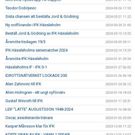
Teodor Dobrijevic
2024-03-26 17:33
Sista chansen att beställa Jord & Gödning
2024-03-21 11:22
Ny ordförande i IFK Hässleholm
2024-03-20 21:00
Beställ Jord & Gödning av IFK Hässleholm
2024-03-10 10:32
Årsmöte tisdagen 19/3
2024-03-05 09:11
IFK Hässleholms seriematcher 2024
2024-02-14 19:29
Årsmöte IFK Hässleholm
2024-01-31 09:34
Hässleholms IF - IFK 0-1
2024-01-27 06:05
IDROTTSNÄTVERKET LOCKADE 200
2024-01-26 06:18
Alen Zahirovic till IFK
2024-01-24 06:15
Alvin Holmgren - ett ungt nyförvärv
2024-01-18 18:03
Gustaf Winroth till IFK
2024-01-17 20:31
LEIF ”LATTE” AUGUSTSSON 1948-2024
2024-01-16 08:50
Oscar, assisterande tränare
2024-01-05 20:04
Kasper Månsson klar för IFK
2023-12-30 11:22
KÖPTE GRAN AV IFK - VANN 1.000 KR
2023-12-25 13:07