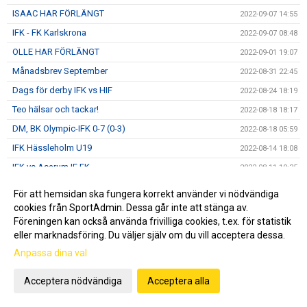
ISAAC HAR FÖRLÄNGT
2022-09-07 14:55
IFK - FK Karlskrona
2022-09-07 08:48
OLLE HAR FÖRLÄNGT
2022-09-01 19:07
Månadsbrev September
2022-08-31 22:45
Dags för derby IFK vs HIF
2022-08-24 18:19
Teo hälsar och tackar!
2022-08-18 18:17
DM, BK Olympic-IFK 0-7 (0-3)
2022-08-18 05:59
IFK Hässleholm U19
2022-08-14 18:08
IFK vs Asarum IF FK
2022-08-11 10:35
Ännu en 05a i A-truppen
2022-08-07 14:48
För att hemsidan ska fungera korrekt använder vi nödvändiga
Månadsbrev Augusti
2022-08-02 11:02
cookies från SportAdmin. Dessa går inte att stänga av.
Föreningen kan också använda frivilliga cookies, t.ex. för statistik
ORAJÄRVI HAR FÖRLÄNGT
2022-07-27 22:07
eller marknadsföring. Du väljer själv om du vill acceptera dessa.
30 år i Gothia Cup
2022-07-24 09:59
Anpassa dina val
Åttondelen Gothia Cup
2022-07-22 13:07
Acceptera nödvändiga
Acceptera alla
Sextondelsfinalen i GothiaCup!
2022-07-21 21:05
IFK I GOTHIA CUP
2022-07-21 15:50