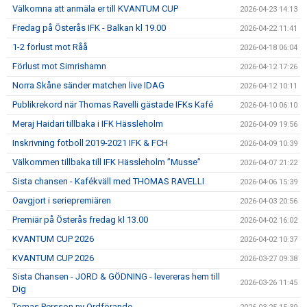
Välkomna att anmäla er till KVANTUM CUP
2026-04-23 14:13
Fredag på Österås IFK - Balkan kl 19.00
2026-04-22 11:41
1-2 förlust mot Råå
2026-04-18 06:04
Förlust mot Simrishamn
2026-04-12 17:26
Norra Skåne sänder matchen live IDAG
2026-04-12 10:11
Publikrekord när Thomas Ravelli gästade IFKs Kafé
2026-04-10 06:10
Meraj Haidari tillbaka i IFK Hässleholm
2026-04-09 19:56
Inskrivning fotboll 2019-2021 IFK & FCH
2026-04-09 10:39
Välkommen tillbaka till IFK Hässleholm ”Musse”
2026-04-07 21:22
Sista chansen - Kafékväll med THOMAS RAVELLI
2026-04-06 15:39
Oavgjort i seriepremiären
2026-04-03 20:56
Premiär på Österås fredag kl 13.00
2026-04-02 16:02
KVANTUM CUP 2026
2026-04-02 10:37
KVANTUM CUP 2026
2026-03-27 09:38
Sista Chansen - JORD & GÖDNING - levereras hem till
2026-03-26 11:45
Dig
Tomas Persson ny Ordförande