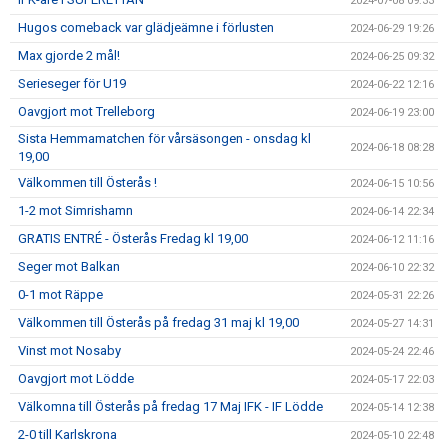
2024-07-08 09:33
Hugos comeback var glädjeämne i förlusten
2024-06-29 19:26
Max gjorde 2 mål!
2024-06-25 09:32
Serieseger för U19
2024-06-22 12:16
Oavgjort mot Trelleborg
2024-06-19 23:00
Sista Hemmamatchen för vårsäsongen - onsdag kl
2024-06-18 08:28
19,00
Välkommen till Österås !
2024-06-15 10:56
1-2 mot Simrishamn
2024-06-14 22:34
GRATIS ENTRÉ - Österås Fredag kl 19,00
2024-06-12 11:16
Seger mot Balkan
2024-06-10 22:32
0-1 mot Räppe
2024-05-31 22:26
Välkommen till Österås på fredag 31 maj kl 19,00
2024-05-27 14:31
Vinst mot Nosaby
2024-05-24 22:46
Oavgjort mot Lödde
2024-05-17 22:03
Välkomna till Österås på fredag 17 Maj IFK - IF Lödde
2024-05-14 12:38
2-0 till Karlskrona
2024-05-10 22:48