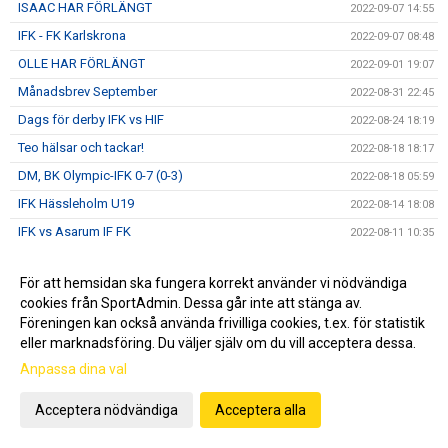
ISAAC HAR FÖRLÄNGT
2022-09-07 14:55
IFK - FK Karlskrona
2022-09-07 08:48
OLLE HAR FÖRLÄNGT
2022-09-01 19:07
Månadsbrev September
2022-08-31 22:45
Dags för derby IFK vs HIF
2022-08-24 18:19
Teo hälsar och tackar!
2022-08-18 18:17
DM, BK Olympic-IFK 0-7 (0-3)
2022-08-18 05:59
IFK Hässleholm U19
2022-08-14 18:08
IFK vs Asarum IF FK
2022-08-11 10:35
Ännu en 05a i A-truppen
2022-08-07 14:48
För att hemsidan ska fungera korrekt använder vi nödvändiga
Månadsbrev Augusti
2022-08-02 11:02
cookies från SportAdmin. Dessa går inte att stänga av.
ORAJÄRVI HAR FÖRLÄNGT
2022-07-27 22:07
Föreningen kan också använda frivilliga cookies, t.ex. för statistik
eller marknadsföring. Du väljer själv om du vill acceptera dessa.
30 år i Gothia Cup
2022-07-24 09:59
Anpassa dina val
Åttondelen Gothia Cup
2022-07-22 13:07
Sextondelsfinalen i GothiaCup!
2022-07-21 21:05
Acceptera nödvändiga
Acceptera alla
IFK I GOTHIA CUP
2022-07-21 15:50