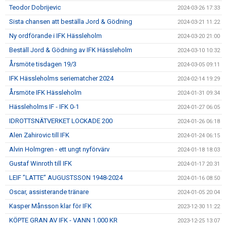
Teodor Dobrijevic
2024-03-26 17:33
Sista chansen att beställa Jord & Gödning
2024-03-21 11:22
Ny ordförande i IFK Hässleholm
2024-03-20 21:00
Beställ Jord & Gödning av IFK Hässleholm
2024-03-10 10:32
Årsmöte tisdagen 19/3
2024-03-05 09:11
IFK Hässleholms seriematcher 2024
2024-02-14 19:29
Årsmöte IFK Hässleholm
2024-01-31 09:34
Hässleholms IF - IFK 0-1
2024-01-27 06:05
IDROTTSNÄTVERKET LOCKADE 200
2024-01-26 06:18
Alen Zahirovic till IFK
2024-01-24 06:15
Alvin Holmgren - ett ungt nyförvärv
2024-01-18 18:03
Gustaf Winroth till IFK
2024-01-17 20:31
LEIF ”LATTE” AUGUSTSSON 1948-2024
2024-01-16 08:50
Oscar, assisterande tränare
2024-01-05 20:04
Kasper Månsson klar för IFK
2023-12-30 11:22
KÖPTE GRAN AV IFK - VANN 1.000 KR
2023-12-25 13:07