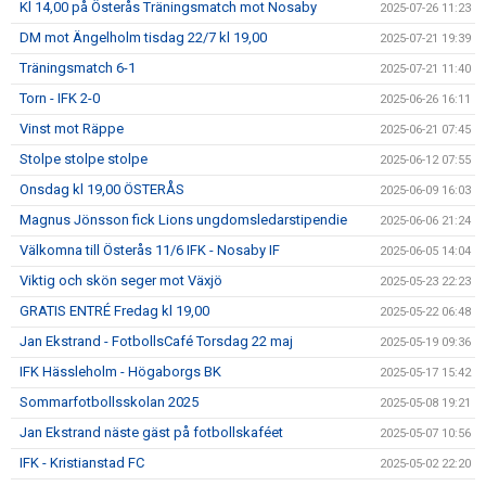
Kl 14,00 på Österås Träningsmatch mot Nosaby
2025-07-26 11:23
DM mot Ängelholm tisdag 22/7 kl 19,00
2025-07-21 19:39
Träningsmatch 6-1
2025-07-21 11:40
Torn - IFK 2-0
2025-06-26 16:11
Vinst mot Räppe
2025-06-21 07:45
Stolpe stolpe stolpe
2025-06-12 07:55
Onsdag kl 19,00 ÖSTERÅS
2025-06-09 16:03
Magnus Jönsson fick Lions ungdomsledarstipendie
2025-06-06 21:24
Välkomna till Österås 11/6 IFK - Nosaby IF
2025-06-05 14:04
Viktig och skön seger mot Växjö
2025-05-23 22:23
GRATIS ENTRÉ Fredag kl 19,00
2025-05-22 06:48
Jan Ekstrand - FotbollsCafé Torsdag 22 maj
2025-05-19 09:36
IFK Hässleholm - Högaborgs BK
2025-05-17 15:42
Sommarfotbollsskolan 2025
2025-05-08 19:21
Jan Ekstrand näste gäst på fotbollskaféet
2025-05-07 10:56
IFK - Kristianstad FC
2025-05-02 22:20