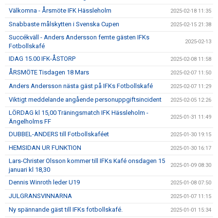
Välkomna - Årsmöte IFK Hässleholm
2025-02-18 11:35
Snabbaste målskytten i Svenska Cupen
2025-02-15 21:38
Succékväll - Anders Andersson femte gästen IFKs
2025-02-13
Fotbollskafé
IDAG 15.00 IFK-ÅSTORP
2025-02-08 11:58
ÅRSMÖTE Tisdagen 18 Mars
2025-02-07 11:50
Anders Andersson nästa gäst på IFKs Fotbollskafé
2025-02-07 11:29
Viktigt meddelande angående personuppgiftsincident
2025-02-05 12:26
LÖRDAG kl 15,00 Träningsmatch IFK Hässleholm -
2025-01-31 11:49
Ängelholms FF
DUBBEL-ANDERS till Fotbollskaféet
2025-01-30 19:15
HEMSIDAN UR FUNKTION
2025-01-30 16:17
Lars-Christer Olsson kommer till IFKs Kafé onsdagen 15
2025-01-09 08:30
januari kl 18,30
Dennis Winroth leder U19
2025-01-08 07:50
JULGRANSVINNARNA
2025-01-07 11:15
Ny spännande gäst till IFKs fotbollskafé.
2025-01-01 15:34