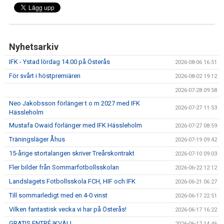
Nyhetsarkiv
IFK - Ystad lördag 14.00 på Österås
2026-08-06 16:51
För svårt i höstpremiären
2026-08-02 19:12
2026-07-28 09:58
Neo Jakobsson förlänger t o m 2027 med IFK
2026-07-27 11:53
Hässleholm
Mustafa Owaid förlänger med IFK Hässleholm
2026-07-27 08:59
Träningsläger Åhus
2026-07-19 09:42
15-årige stortalangen skriver Treårskontrakt
2026-07-10 09:03
Fler bilder från Sommarfotbollsskolan
2026-06-22 12:12
Landslagets Fotbollsskola FCH, HIF och IFK
2026-06-21 06:27
Till sommarledigt med en 4-0 vinst
2026-06-17 22:51
Vilken fantastisk vecka vi har på Österås!
2026-06-17 16:22
GRATIS ENTRÉ IKVÄLL
2026-06-17 14:46