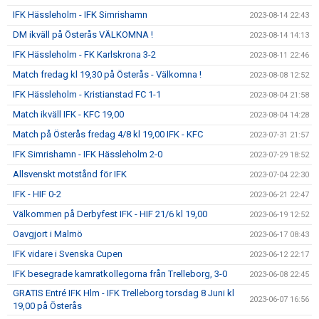
IFK Hässleholm - IFK Simrishamn
2023-08-14 22:43
DM ikväll på Österås VÄLKOMNA !
2023-08-14 14:13
IFK Hässleholm - FK Karlskrona 3-2
2023-08-11 22:46
Match fredag kl 19,30 på Österås - Välkomna !
2023-08-08 12:52
IFK Hässleholm - Kristianstad FC 1-1
2023-08-04 21:58
Match ikväll IFK - KFC 19,00
2023-08-04 14:28
Match på Österås fredag 4/8 kl 19,00 IFK - KFC
2023-07-31 21:57
IFK Simrishamn - IFK Hässleholm 2-0
2023-07-29 18:52
Allsvenskt motstånd för IFK
2023-07-04 22:30
IFK - HIF 0-2
2023-06-21 22:47
Välkommen på Derbyfest IFK - HIF 21/6 kl 19,00
2023-06-19 12:52
Oavgjort i Malmö
2023-06-17 08:43
IFK vidare i Svenska Cupen
2023-06-12 22:17
IFK besegrade kamratkollegorna från Trelleborg, 3-0
2023-06-08 22:45
GRATIS Entré IFK Hlm - IFK Trelleborg torsdag 8 Juni kl
2023-06-07 16:56
19,00 på Österås