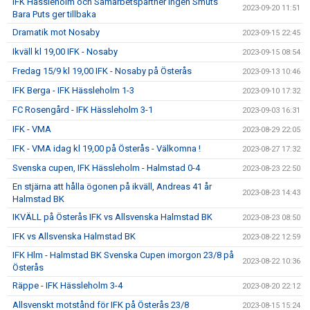
IFK Hässleholm och Samarbetspartner Ingen Smuts
2023-09-20 11:51
Bara Puts ger tillbaka
Dramatik mot Nosaby
2023-09-15 22:45
Ikväll kl 19,00 IFK - Nosaby
2023-09-15 08:54
Fredag 15/9 kl 19,00 IFK - Nosaby på Österås
2023-09-13 10:46
IFK Berga - IFK Hässleholm 1-3
2023-09-10 17:32
FC Rosengård - IFK Hässleholm 3-1
2023-09-03 16:31
IFK - VMA
2023-08-29 22:05
IFK - VMA idag kl 19,00 på Österås - Välkomna !
2023-08-27 17:32
Svenska cupen, IFK Hässleholm - Halmstad 0-4
2023-08-23 22:50
En stjärna att hålla ögonen på ikväll, Andreas 41 år
2023-08-23 14:43
Halmstad BK
IKVÄLL på Österås IFK vs Allsvenska Halmstad BK
2023-08-23 08:50
IFK vs Allsvenska Halmstad BK
2023-08-22 12:59
IFK Hlm - Halmstad BK Svenska Cupen imorgon 23/8 på
2023-08-22 10:36
Österås
Räppe - IFK Hässleholm 3-4
2023-08-20 22:12
Allsvenskt motstånd för IFK på Österås 23/8
2023-08-15 15:24