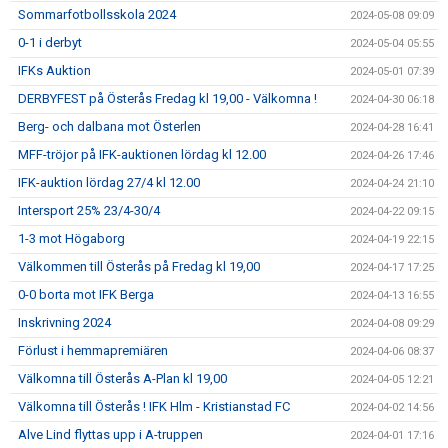
Sommarfotbollsskola 2024
2024-05-08 09:09
0-1 i derbyt
2024-05-04 05:55
IFKs Auktion
2024-05-01 07:39
DERBYFEST på Österås Fredag kl 19,00 - Välkomna !
2024-04-30 06:18
Berg- och dalbana mot Österlen
2024-04-28 16:41
MFF-tröjor på IFK-auktionen lördag kl 12.00
2024-04-26 17:46
IFK-auktion lördag 27/4 kl 12.00
2024-04-24 21:10
Intersport 25% 23/4-30/4
2024-04-22 09:15
1-3 mot Högaborg
2024-04-19 22:15
Välkommen till Österås på Fredag kl 19,00
2024-04-17 17:25
0-0 borta mot IFK Berga
2024-04-13 16:55
Inskrivning 2024
2024-04-08 09:29
Förlust i hemmapremiären
2024-04-06 08:37
Välkomna till Österås A-Plan kl 19,00
2024-04-05 12:21
Välkomna till Österås ! IFK Hlm - Kristianstad FC
2024-04-02 14:56
Alve Lind flyttas upp i A-truppen
2024-04-01 17:16