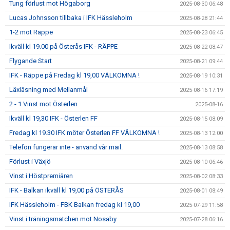
Tung förlust mot Högaborg
2025-08-30 06:48
Lucas Johnsson tillbaka i IFK Hässleholm
2025-08-28 21:44
1-2 mot Räppe
2025-08-23 06:45
Ikväll kl 19.00 på Österås IFK - RÄPPE
2025-08-22 08:47
Flygande Start
2025-08-21 09:44
IFK - Räppe på Fredag kl 19,00 VÄLKOMNA !
2025-08-19 10:31
Läxläsning med Mellanmål
2025-08-16 17:19
2 - 1 Vinst mot Österlen
2025-08-16
Ikväll kl 19,30 IFK - Österlen FF
2025-08-15 08:09
Fredag kl 19.30 IFK möter Österlen FF VÄLKOMNA !
2025-08-13 12:00
Telefon fungerar inte - använd vår mail.
2025-08-13 08:58
Förlust i Växjö
2025-08-10 06:46
Vinst i Höstpremiären
2025-08-02 08:33
IFK - Balkan ikväll kl 19,00 på ÖSTERÅS
2025-08-01 08:49
IFK Hässleholm - FBK Balkan fredag kl 19,00
2025-07-29 11:58
Vinst i träningsmatchen mot Nosaby
2025-07-28 06:16