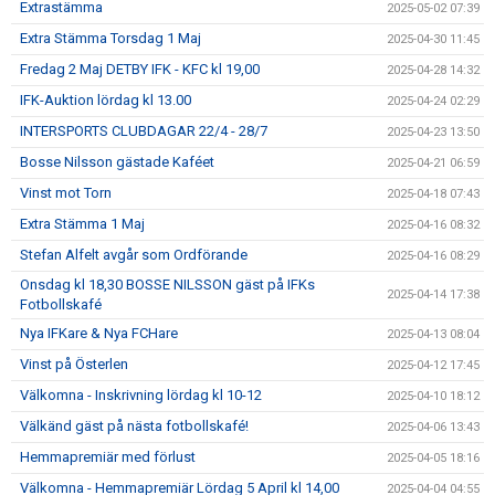
Extrastämma
2025-05-02 07:39
Extra Stämma Torsdag 1 Maj
2025-04-30 11:45
Fredag 2 Maj DETBY IFK - KFC kl 19,00
2025-04-28 14:32
IFK-Auktion lördag kl 13.00
2025-04-24 02:29
INTERSPORTS CLUBDAGAR 22/4 - 28/7
2025-04-23 13:50
Bosse Nilsson gästade Kaféet
2025-04-21 06:59
Vinst mot Torn
2025-04-18 07:43
Extra Stämma 1 Maj
2025-04-16 08:32
Stefan Alfelt avgår som Ordförande
2025-04-16 08:29
Onsdag kl 18,30 BOSSE NILSSON gäst på IFKs
2025-04-14 17:38
Fotbollskafé
Nya IFKare & Nya FCHare
2025-04-13 08:04
Vinst på Österlen
2025-04-12 17:45
Välkomna - Inskrivning lördag kl 10-12
2025-04-10 18:12
Välkänd gäst på nästa fotbollskafé!
2025-04-06 13:43
Hemmapremiär med förlust
2025-04-05 18:16
Välkomna - Hemmapremiär Lördag 5 April kl 14,00
2025-04-04 04:55