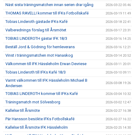
Näst sista träningsmatchen innan serien drar igång
2026-03-22 05:46
THOMAS RAVELLI kommer till IFKs Fotbollskafé
2026-03-19 11:49
Tobias Linderoth gästade IFKs Kafé
2026-03-18 22:41
Valberednings förslag till Årsmötet
2026-03-17 23:31
TOBIAS LINDEROTH gästar IFK 18/3
2026-03-16 14:25
Beställ Jord & Gödning för hemleverans
2026-03-16 12:21
Vinst i träningsmatchen mot Hanaskog
2026-03-14 20:52
Välkommen till IFK Hässleholm Erwan Devriese
2026-03-11 20:01
Tobias Linderoth till IFKs Kafé 18/3
2026-03-10 09:11
Varmt välkommen till IFK Hässleholm Michael B
2026-03-08 19:26
Andersen
TOBIAS LINDEROTH kommer till IFKs Kafé
2026-03-04 10:32
Träningsmatch mot Sölvesborg
2026-03-02 12:47
Kallelse till Årsmöte
2026-02-27 16:38
Pär Hansson besökte IFKs Fotbollskafé
2026-02-27 16:22
Kallelse till Årsmöte IFK Hässleholm
2026-02-25 14:30