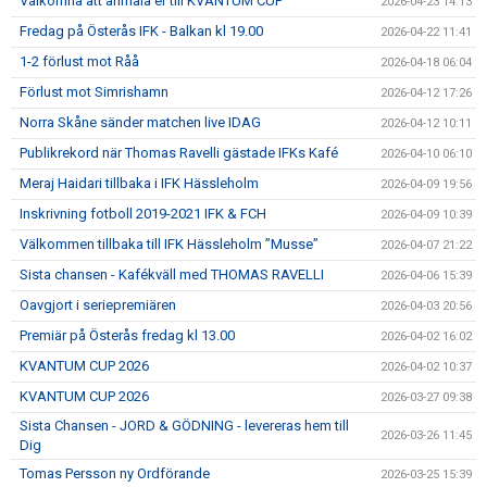
Välkomna att anmäla er till KVANTUM CUP
2026-04-23 14:13
Fredag på Österås IFK - Balkan kl 19.00
2026-04-22 11:41
1-2 förlust mot Råå
2026-04-18 06:04
Förlust mot Simrishamn
2026-04-12 17:26
Norra Skåne sänder matchen live IDAG
2026-04-12 10:11
Publikrekord när Thomas Ravelli gästade IFKs Kafé
2026-04-10 06:10
Meraj Haidari tillbaka i IFK Hässleholm
2026-04-09 19:56
Inskrivning fotboll 2019-2021 IFK & FCH
2026-04-09 10:39
Välkommen tillbaka till IFK Hässleholm ”Musse”
2026-04-07 21:22
Sista chansen - Kafékväll med THOMAS RAVELLI
2026-04-06 15:39
Oavgjort i seriepremiären
2026-04-03 20:56
Premiär på Österås fredag kl 13.00
2026-04-02 16:02
KVANTUM CUP 2026
2026-04-02 10:37
KVANTUM CUP 2026
2026-03-27 09:38
Sista Chansen - JORD & GÖDNING - levereras hem till
2026-03-26 11:45
Dig
Tomas Persson ny Ordförande
2026-03-25 15:39