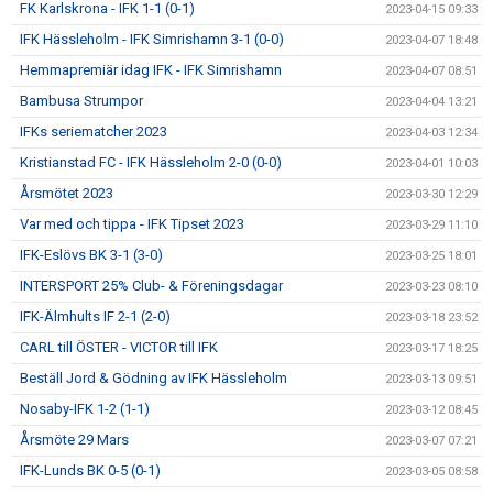
FK Karlskrona - IFK 1-1 (0-1)
2023-04-15 09:33
IFK Hässleholm - IFK Simrishamn 3-1 (0-0)
2023-04-07 18:48
Hemmapremiär idag IFK - IFK Simrishamn
2023-04-07 08:51
Bambusa Strumpor
2023-04-04 13:21
IFKs seriematcher 2023
2023-04-03 12:34
Kristianstad FC - IFK Hässleholm 2-0 (0-0)
2023-04-01 10:03
Årsmötet 2023
2023-03-30 12:29
Var med och tippa - IFK Tipset 2023
2023-03-29 11:10
IFK-Eslövs BK 3-1 (3-0)
2023-03-25 18:01
INTERSPORT 25% Club- & Föreningsdagar
2023-03-23 08:10
IFK-Älmhults IF 2-1 (2-0)
2023-03-18 23:52
CARL till ÖSTER - VICTOR till IFK
2023-03-17 18:25
Beställ Jord & Gödning av IFK Hässleholm
2023-03-13 09:51
Nosaby-IFK 1-2 (1-1)
2023-03-12 08:45
Årsmöte 29 Mars
2023-03-07 07:21
IFK-Lunds BK 0-5 (0-1)
2023-03-05 08:58