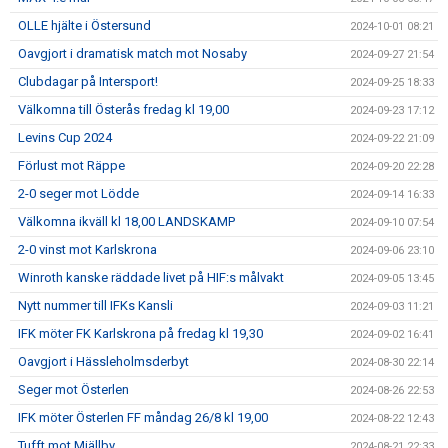
OLLE hjälte i Östersund
2024-10-01 08:21
Oavgjort i dramatisk match mot Nosaby
2024-09-27 21:54
Clubdagar på Intersport!
2024-09-25 18:33
Välkomna till Österås fredag kl 19,00
2024-09-23 17:12
Levins Cup 2024
2024-09-22 21:09
Förlust mot Räppe
2024-09-20 22:28
2-0 seger mot Lödde
2024-09-14 16:33
Välkomna ikväll kl 18,00 LANDSKAMP
2024-09-10 07:54
2-0 vinst mot Karlskrona
2024-09-06 23:10
Winroth kanske räddade livet på HIF:s målvakt
2024-09-05 13:45
Nytt nummer till IFKs Kansli
2024-09-03 11:21
IFK möter FK Karlskrona på fredag kl 19,30
2024-09-02 16:41
Oavgjort i Hässleholmsderbyt
2024-08-30 22:14
Seger mot Österlen
2024-08-26 22:53
IFK möter Österlen FF måndag 26/8 kl 19,00
2024-08-22 12:43
Tufft mot Mjällby
2024-08-21 22:33