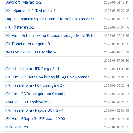
Oavgjort i Malmö, 2-2
2023-06-04 18:41
IFK - Bjärnum 2-1 (DM-match)
2023-05-30 22:05
Dags att anmäla sig till Sommarfotbollsskolan 2023
2023-05-28 15:09
IFK - Österlen 0-2
2023-05-27 01:16
IFK Hlm - Österlen FF på Österås fredag 26/5 kl 19,00
2023-05-22 18:56
IFK Tipset efter omgång 8
2023-05-19 08:59
Nosaby IF - IFK Hässleholm 3-5
2023-05-18 17:39
2023-05-17 08:40
IFK Hässleholm - IFK Berga 2 - 1
2023-05-14 09:48
IFK Hlm - IFK Berga på lördag kl 14,00 Välkomna !
2023-05-09 06:11
IFK Hässleholm - FC Rosengård 2 - 4
2023-05-05 22:14
IFK Hlm - FC Rosengård på Österås
2023-05-03 08:17
VMA IK - IFK Hässleholm 1-3
2023-04-28 22:21
IFK Hässleholm - Räppe GOIF 2 - 1
2023-04-22 06:58
IFK Hlm - Räppe GoIF Fredag 19,00
2023-04-20 15:25
Inskrivningen
2023-04-16 20:55