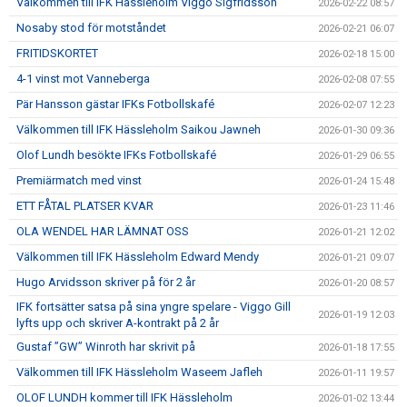
Välkommen till IFK Hässleholm Viggo Sigfridsson
2026-02-22 08:57
Nosaby stod för motståndet
2026-02-21 06:07
FRITIDSKORTET
2026-02-18 15:00
4-1 vinst mot Vanneberga
2026-02-08 07:55
Pär Hansson gästar IFKs Fotbollskafé
2026-02-07 12:23
Välkommen till IFK Hässleholm Saikou Jawneh
2026-01-30 09:36
Olof Lundh besökte IFKs Fotbollskafé
2026-01-29 06:55
Premiärmatch med vinst
2026-01-24 15:48
ETT FÅTAL PLATSER KVAR
2026-01-23 11:46
OLA WENDEL HAR LÄMNAT OSS
2026-01-21 12:02
Välkommen till IFK Hässleholm Edward Mendy
2026-01-21 09:07
Hugo Arvidsson skriver på för 2 år
2026-01-20 08:57
IFK fortsätter satsa på sina yngre spelare - Viggo Gill
2026-01-19 12:03
lyfts upp och skriver A-kontrakt på 2 år
Gustaf ”GW” Winroth har skrivit på
2026-01-18 17:55
Välkommen till IFK Hässleholm Waseem Jafleh
2026-01-11 19:57
OLOF LUNDH kommer till IFK Hässleholm
2026-01-02 13:44