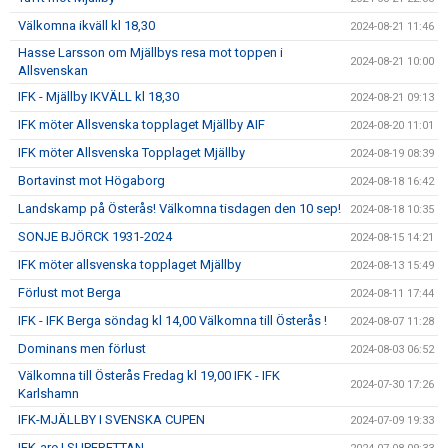
Välkomna ikväll kl 18,30
2024-08-21 11:46
Hasse Larsson om Mjällbys resa mot toppen i
2024-08-21 10:00
Allsvenskan
IFK - Mjällby IKVÄLL kl 18,30
2024-08-21 09:13
IFK möter Allsvenska topplaget Mjällby AIF
2024-08-20 11:01
IFK möter Allsvenska Topplaget Mjällby
2024-08-19 08:39
Bortavinst mot Högaborg
2024-08-18 16:42
Landskamp på Österås! Välkomna tisdagen den 10 sep!
2024-08-18 10:35
SONJE BJÖRCK 1931-2024
2024-08-15 14:21
IFK möter allsvenska topplaget Mjällby
2024-08-13 15:49
Förlust mot Berga
2024-08-11 17:44
IFK - IFK Berga söndag kl 14,00 Välkomna till Österås !
2024-08-07 11:28
Dominans men förlust
2024-08-03 06:52
Välkomna till Österås Fredag kl 19,00 IFK - IFK
2024-07-30 17:26
Karlshamn
IFK-MJÄLLBY I SVENSKA CUPEN
2024-07-09 19:33
IFK-are I SUPERETTAN