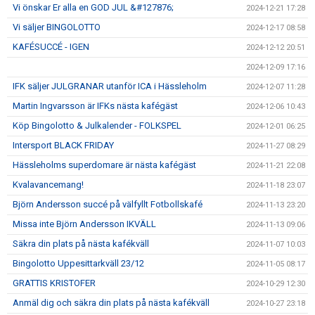
Vi önskar Er alla en GOD JUL &#127876;
2024-12-21 17:28
Vi säljer BINGOLOTTO
2024-12-17 08:58
KAFÉSUCCÉ - IGEN
2024-12-12 20:51
2024-12-09 17:16
IFK säljer JULGRANAR utanför ICA i Hässleholm
2024-12-07 11:28
Martin Ingvarsson är IFKs nästa kafégäst
2024-12-06 10:43
Köp Bingolotto & Julkalender - FOLKSPEL
2024-12-01 06:25
Intersport BLACK FRIDAY
2024-11-27 08:29
Hässleholms superdomare är nästa kafégäst
2024-11-21 22:08
Kvalavancemang!
2024-11-18 23:07
Björn Andersson succé på välfyllt Fotbollskafé
2024-11-13 23:20
Missa inte Björn Andersson IKVÄLL
2024-11-13 09:06
Säkra din plats på nästa kafékväll
2024-11-07 10:03
Bingolotto Uppesittarkväll 23/12
2024-11-05 08:17
GRATTIS KRISTOFER
2024-10-29 12:30
Anmäl dig och säkra din plats på nästa kafékväll
2024-10-27 23:18