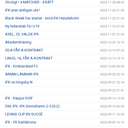
Otroligt ! 4 MATCHER - 4 RÄTT
2022-11-28 08:02
IFK:aren äntligen ute !
2022-11-24 21:30
Black Week har startat - stöd IFK Hässleholm
2022-11-23 21:33
Ny ledarstab för U19
2022-11-15 07:04
AXEL, 23, VALDE IFK
2022-11-07 21:45
Akademiträning
2022-10-24 10:10
05:A FÅR A-KONTRAKT
2022-10-19 07:22
LINUS, 16, FÅR A-KONTRAKT
2022-10-13 19:15
IFK - Kristianstad FC
2022-10-06 06:49
ARMIN LÄMNAR IFK
2022-09-30 22:14
IFK vs Högsby IK
2022-09-27 22:18
2022-09-22 21:41
IFK - Räppe GOIF
2022-09-15 13:40
DM, IFK- IFK Simrishamn 2-5 (0-2)
2022-09-14 06:04
LEVINS CUP EN SUCCÉ
2022-09-11 15:40
IFK - FK Karlskrona
2022-09-09 16:15