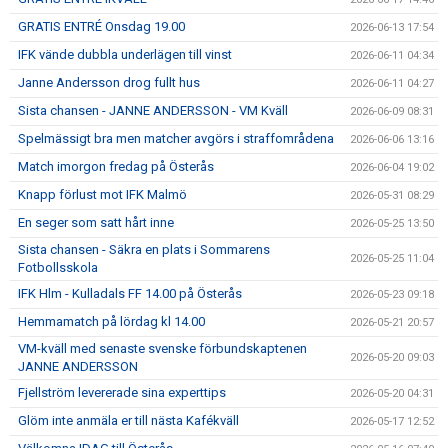
GRATIS ENTRÉ Onsdag 19.00
2026-06-13 17:54
IFK vände dubbla underlägen till vinst
2026-06-11 04:34
Janne Andersson drog fullt hus
2026-06-11 04:27
Sista chansen - JANNE ANDERSSON - VM Kväll
2026-06-09 08:31
Spelmässigt bra men matcher avgörs i straffområdena
2026-06-06 13:16
Match imorgon fredag på Österås
2026-06-04 19:02
Knapp förlust mot IFK Malmö
2026-05-31 08:29
En seger som satt hårt inne
2026-05-25 13:50
Sista chansen - Säkra en plats i Sommarens
2026-05-25 11:04
Fotbollsskola
IFK Hlm - Kulladals FF 14.00 på Österås
2026-05-23 09:18
Hemmamatch på lördag kl 14.00
2026-05-21 20:57
VM-kväll med senaste svenske förbundskaptenen
2026-05-20 09:03
JANNE ANDERSSON
Fjellström levererade sina experttips
2026-05-20 04:31
Glöm inte anmäla er till nästa Kafékväll
2026-05-17 12:52