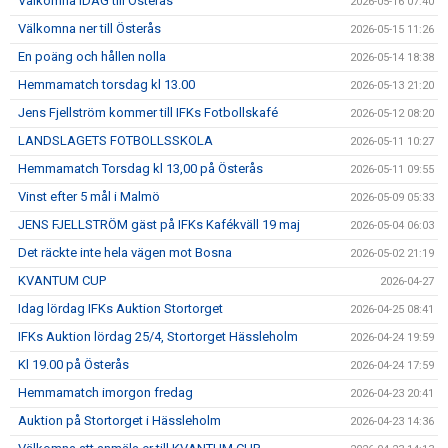
Välkomna IDAG till Österås
2026-05-16 07:40
Välkomna ner till Österås
2026-05-15 11:26
En poäng och hållen nolla
2026-05-14 18:38
Hemmamatch torsdag kl 13.00
2026-05-13 21:20
Jens Fjellström kommer till IFKs Fotbollskafé
2026-05-12 08:20
LANDSLAGETS FOTBOLLSSKOLA
2026-05-11 10:27
Hemmamatch Torsdag kl 13,00 på Österås
2026-05-11 09:55
Vinst efter 5 mål i Malmö
2026-05-09 05:33
JENS FJELLSTRÖM gäst på IFKs Kafékväll 19 maj
2026-05-04 06:03
Det räckte inte hela vägen mot Bosna
2026-05-02 21:19
KVANTUM CUP
2026-04-27
Idag lördag IFKs Auktion Stortorget
2026-04-25 08:41
IFKs Auktion lördag 25/4, Stortorget Hässleholm
2026-04-24 19:59
Kl 19.00 på Österås
2026-04-24 17:59
Hemmamatch imorgon fredag
2026-04-23 20:41
Auktion på Stortorget i Hässleholm
2026-04-23 14:36