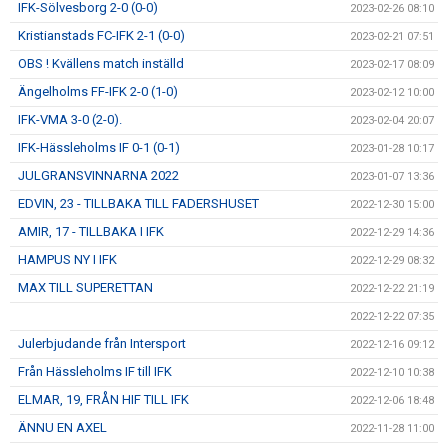
IFK-Sölvesborg 2-0 (0-0)
2023-02-26 08:10
Kristianstads FC-IFK 2-1 (0-0)
2023-02-21 07:51
OBS ! Kvällens match inställd
2023-02-17 08:09
Ängelholms FF-IFK 2-0 (1-0)
2023-02-12 10:00
IFK-VMA 3-0 (2-0).
2023-02-04 20:07
IFK-Hässleholms IF 0-1 (0-1)
2023-01-28 10:17
JULGRANSVINNARNA 2022
2023-01-07 13:36
EDVIN, 23 - TILLBAKA TILL FADERSHUSET
2022-12-30 15:00
AMIR, 17 - TILLBAKA I IFK
2022-12-29 14:36
HAMPUS NY I IFK
2022-12-29 08:32
MAX TILL SUPERETTAN
2022-12-22 21:19
2022-12-22 07:35
Julerbjudande från Intersport
2022-12-16 09:12
Från Hässleholms IF till IFK
2022-12-10 10:38
ELMAR, 19, FRÅN HIF TILL IFK
2022-12-06 18:48
ÄNNU EN AXEL
2022-11-28 11:00