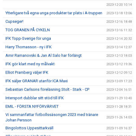
2023-12-20 10:14
Ytterligare två egna unga produkter tar plats i A-truppen
2023-12-18 13:06
Cupseger!
2023-12-16 18:48
TOG GRANEN PÅ CYKELN
2023-12-16 11:32
IFK Topp-Sverige för unga
2023-12-14 20:32
Harry Thomasson - ny i IFK
2023-12-14 12:37
Amir Ramanovski & Jan Al Salo har förlängt
2023-12-13 18:03
IFK gör klart med ny målvakt
2023-12-12 19:36
Elliot Pramberg väljer IFK
2023-12-12 09:12
IFK säljer GRANAR utanför ICA Maxi
2023-12-09 17:23
Sebastian Carlsons föreläsning Stolt - Stark - CP
2023-12-04 16:51
Intersport dubblar sitt stöd till IFK
2023-11-29 10:40
EMIL - FÖRSTA NYFÖRVÄRVET
2023-11-28 18:31
Vi sammanfattar fotbollssäsongen 2023 med tränare
2023-11-26 14:03
Johan Persson
Bingolottos Uppesittarkväll
2023-11-09 16:37