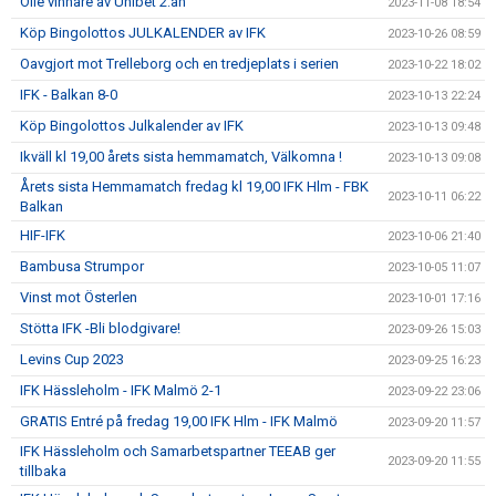
Olle vinnare av Unibet 2:an
2023-11-08 18:54
Köp Bingolottos JULKALENDER av IFK
2023-10-26 08:59
Oavgjort mot Trelleborg och en tredjeplats i serien
2023-10-22 18:02
IFK - Balkan 8-0
2023-10-13 22:24
Köp Bingolottos Julkalender av IFK
2023-10-13 09:48
Ikväll kl 19,00 årets sista hemmamatch, Välkomna !
2023-10-13 09:08
Årets sista Hemmamatch fredag kl 19,00 IFK Hlm - FBK
2023-10-11 06:22
Balkan
HIF-IFK
2023-10-06 21:40
Bambusa Strumpor
2023-10-05 11:07
Vinst mot Österlen
2023-10-01 17:16
Stötta IFK -Bli blodgivare!
2023-09-26 15:03
Levins Cup 2023
2023-09-25 16:23
IFK Hässleholm - IFK Malmö 2-1
2023-09-22 23:06
GRATIS Entré på fredag 19,00 IFK Hlm - IFK Malmö
2023-09-20 11:57
IFK Hässleholm och Samarbetspartner TEEAB ger
2023-09-20 11:55
tillbaka