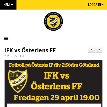
HEM
LOGGA IN
HEM
IFK vs Österlens FF
<
>
2022-04-27 14:05
NYHETER
MATCHER
KALENDER
IFK:AREN
KLUBBSHOP INTERSPORT