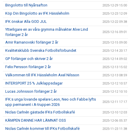
Bingolotto till Nyårsafton
2025-12-29 15:00
Köp Din Bingolotto av IFK Hässleholm
2025-12-23 12:09
IFK önskar Alla GOD JUL
2025-12-22 09:38
Ytterligare en av våra grymma målvakter Alve Lind
2025-12-16 09:01
förlänger 2 år
Amir Ramanovski förlänger 2 år
2025-12-15 09:00
Kvalitetsklubb Svenska Fotbollsförbundet
2025-12-14 20:17
GP förlänger och skriver 2 år
2025-12-14 09:02
Felix Persson förlänger 2 år
2025-12-13 15:02
Välkommen till IFK Hässleholm Axel Nilsson
2025-12-13 08:59
INTERSPORT 25 % Julklappsdagar
2025-12-12 10:57
Lucas Johnsson förlänger 2 år
2025-12-12 10:10
IFK:s unga lovande spelare Leon, Neo och Fabbe lyfts
2025-12-11 17:17
upp permanent i A-truppen 2026
Niclas Carlnén gästade IFKs Fotbollskafé
2025-12-10 12:03
KÄMPEN DANNE HAR LÄMNAT OSS
2025-12-06 05:37
Niclas Carlnén kommer till IFKs Fotbollskafé
2025-11-23 11:38