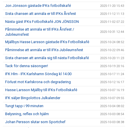
Jon Jönsson gästade IFKs fotbollskafé
2025-11-20 15:43
Sista chansen att anmäla er till IFKs Årsfest
2025-11-12 11:13
Nästa gäst IFKs Fotbollskafé JON JÖNSSON
2025-11-02 07:22
Påminnelse att anmäla er till IFKs Årsfest /
2025-10-31 12:44
Jubileumsfest
Mjällbys Hasse Larsson gästade IFKs Fotbollskafé
2025-10-24 08:52
Påminnelse att anmäla er till IFKs Jubileumsfest
2025-10-22 09:46
Sista chansen att anmäla sig till nästa Fotbollskafé
2025-10-20 11:23
Tack för denna säsongen!
2025-10-19 20:16
IFK Hlm - IFK Karlshamn Söndag kl 14.00
2025-10-17 11:24
Förlust mot Karlskrona och degradering
2025-10-12 16:17
Hasse Larsson Mjällby till IFKs Fotbollskafé
2025-10-07 16:19
IFK säljer Bingolottos Julkalender
2025-10-07 09:55
Tungt tapp i 99 minuten
2025-10-04 08:02
Belysning, reflex och hjälm
2025-10-03 08:54
Johan Persson slutar som Sportchef
2025-10-03 08:38