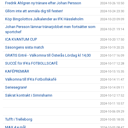
Fredrik Ahlgren ny tränare efter Johan Persson
2024-10-26 10:50
Gllöm inte att anmäla dig till festen!
2024-10-24 23:30
Köp Bingolottos Julkalender av IFK Hässleholm
2024-10-23 09:09
Johan Persson lämnar tränarjobbet men fortsätter som
2024-10-21 19:14
sportchef
ICA KVANTUM CUP
2024-10-20 17:50
Säsongens sista match
2024-10-19 20:25
GRATIS Entré - Välkomna till Österås Lördag kl 14,00
2024-10-17 16:09
SUCCÉ för IFKs FOTBOLLSCAFÈ
2024-10-17 12:28
KAFÉPREMIÄR
2024-10-15 15:35
Välkomna till IFKs Fotbollskafé
2024-10-14 11:47
Seriesegrare!
2024-10-14 09:11
Säkrat kontrakt i Simrishamn
2024-10-12 17:52
2024-10-11 10:57
2024-10-06 09:29
Tufft i Trelleborg
2024-10-05 18:05
MAX 4:e mål
2024-10-05 08:47