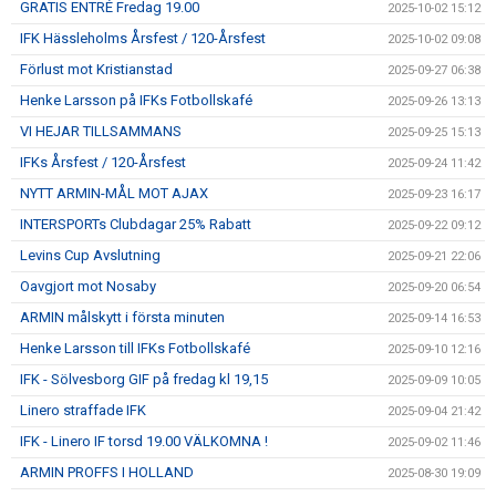
GRATIS ENTRÉ Fredag 19.00
2025-10-02 15:12
IFK Hässleholms Årsfest / 120-Årsfest
2025-10-02 09:08
Förlust mot Kristianstad
2025-09-27 06:38
Henke Larsson på IFKs Fotbollskafé
2025-09-26 13:13
VI HEJAR TILLSAMMANS
2025-09-25 15:13
IFKs Årsfest / 120-Årsfest
2025-09-24 11:42
NYTT ARMIN-MÅL MOT AJAX
2025-09-23 16:17
INTERSPORTs Clubdagar 25% Rabatt
2025-09-22 09:12
Levins Cup Avslutning
2025-09-21 22:06
Oavgjort mot Nosaby
2025-09-20 06:54
ARMIN målskytt i första minuten
2025-09-14 16:53
Henke Larsson till IFKs Fotbollskafé
2025-09-10 12:16
IFK - Sölvesborg GIF på fredag kl 19,15
2025-09-09 10:05
Linero straffade IFK
2025-09-04 21:42
IFK - Linero IF torsd 19.00 VÄLKOMNA !
2025-09-02 11:46
ARMIN PROFFS I HOLLAND
2025-08-30 19:09