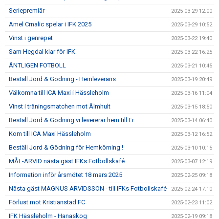
Seriepremiär
2025-03-29 12:00
Amel Crnalic spelar i IFK 2025
2025-03-29 10:52
Vinst i genrepet
2025-03-22 19:40
Sam Hegdal klar för IFK
2025-03-22 16:25
ÄNTLIGEN FOTBOLL
2025-03-21 10:45
Beställ Jord & Gödning - Hemleverans
2025-03-19 20:49
Välkomna till ICA Maxi i Hässleholm
2025-03-16 11:04
Vinst i träningsmatchen mot Älmhult
2025-03-15 18:50
Beställ Jord & Gödning vi levererar hem till Er
2025-03-14 06:40
Kom till ICA Maxi Hässleholm
2025-03-12 16:52
Beställ Jord & Gödning för Hemkörning !
2025-03-10 10:15
MÅL-ARVID nästa gäst IFKs Fotbollskafé
2025-03-07 12:19
Information inför årsmötet 18 mars 2025
2025-02-25 09:18
Nästa gäst MAGNUS ARVIDSSON - till IFKs Fotbollskafé
2025-02-24 17:10
Förlust mot Kristianstad FC
2025-02-23 11:02
IFK Hässleholm - Hanaskog
2025-02-19 09:18