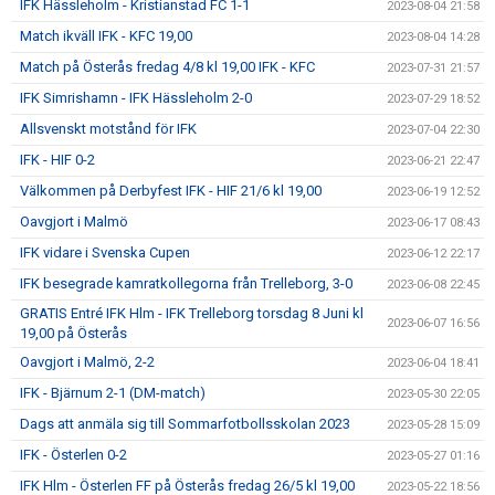
IFK Hässleholm - Kristianstad FC 1-1
2023-08-04 21:58
Match ikväll IFK - KFC 19,00
2023-08-04 14:28
Match på Österås fredag 4/8 kl 19,00 IFK - KFC
2023-07-31 21:57
IFK Simrishamn - IFK Hässleholm 2-0
2023-07-29 18:52
Allsvenskt motstånd för IFK
2023-07-04 22:30
IFK - HIF 0-2
2023-06-21 22:47
Välkommen på Derbyfest IFK - HIF 21/6 kl 19,00
2023-06-19 12:52
Oavgjort i Malmö
2023-06-17 08:43
IFK vidare i Svenska Cupen
2023-06-12 22:17
IFK besegrade kamratkollegorna från Trelleborg, 3-0
2023-06-08 22:45
GRATIS Entré IFK Hlm - IFK Trelleborg torsdag 8 Juni kl
2023-06-07 16:56
19,00 på Österås
Oavgjort i Malmö, 2-2
2023-06-04 18:41
IFK - Bjärnum 2-1 (DM-match)
2023-05-30 22:05
Dags att anmäla sig till Sommarfotbollsskolan 2023
2023-05-28 15:09
IFK - Österlen 0-2
2023-05-27 01:16
IFK Hlm - Österlen FF på Österås fredag 26/5 kl 19,00
2023-05-22 18:56