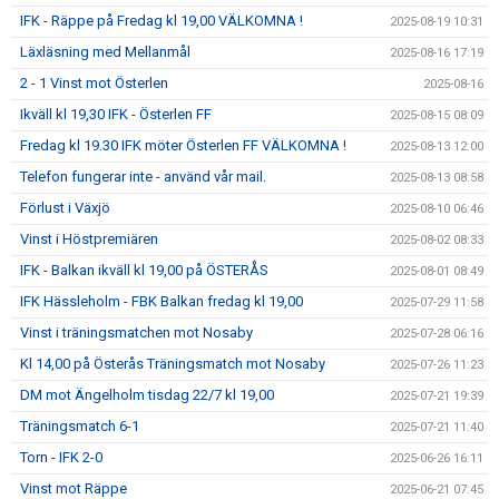
IFK - Räppe på Fredag kl 19,00 VÄLKOMNA !
2025-08-19 10:31
Läxläsning med Mellanmål
2025-08-16 17:19
2 - 1 Vinst mot Österlen
2025-08-16
Ikväll kl 19,30 IFK - Österlen FF
2025-08-15 08:09
Fredag kl 19.30 IFK möter Österlen FF VÄLKOMNA !
2025-08-13 12:00
Telefon fungerar inte - använd vår mail.
2025-08-13 08:58
Förlust i Växjö
2025-08-10 06:46
Vinst i Höstpremiären
2025-08-02 08:33
IFK - Balkan ikväll kl 19,00 på ÖSTERÅS
2025-08-01 08:49
IFK Hässleholm - FBK Balkan fredag kl 19,00
2025-07-29 11:58
Vinst i träningsmatchen mot Nosaby
2025-07-28 06:16
Kl 14,00 på Österås Träningsmatch mot Nosaby
2025-07-26 11:23
DM mot Ängelholm tisdag 22/7 kl 19,00
2025-07-21 19:39
Träningsmatch 6-1
2025-07-21 11:40
Torn - IFK 2-0
2025-06-26 16:11
Vinst mot Räppe
2025-06-21 07:45