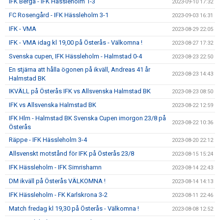
IFK Berga - IFK Hässleholm 1-3
2023-09-10 17:32
FC Rosengård - IFK Hässleholm 3-1
2023-09-03 16:31
IFK - VMA
2023-08-29 22:05
IFK - VMA idag kl 19,00 på Österås - Välkomna !
2023-08-27 17:32
Svenska cupen, IFK Hässleholm - Halmstad 0-4
2023-08-23 22:50
En stjärna att hålla ögonen på ikväll, Andreas 41 år
2023-08-23 14:43
Halmstad BK
IKVÄLL på Österås IFK vs Allsvenska Halmstad BK
2023-08-23 08:50
IFK vs Allsvenska Halmstad BK
2023-08-22 12:59
IFK Hlm - Halmstad BK Svenska Cupen imorgon 23/8 på
2023-08-22 10:36
Österås
Räppe - IFK Hässleholm 3-4
2023-08-20 22:12
Allsvenskt motstånd för IFK på Österås 23/8
2023-08-15 15:24
IFK Hässleholm - IFK Simrishamn
2023-08-14 22:43
DM ikväll på Österås VÄLKOMNA !
2023-08-14 14:13
IFK Hässleholm - FK Karlskrona 3-2
2023-08-11 22:46
Match fredag kl 19,30 på Österås - Välkomna !
2023-08-08 12:52