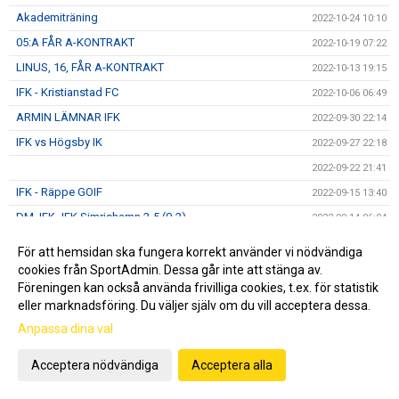
Akademiträning
2022-10-24 10:10
05:A FÅR A-KONTRAKT
2022-10-19 07:22
LINUS, 16, FÅR A-KONTRAKT
2022-10-13 19:15
IFK - Kristianstad FC
2022-10-06 06:49
ARMIN LÄMNAR IFK
2022-09-30 22:14
IFK vs Högsby IK
2022-09-27 22:18
2022-09-22 21:41
IFK - Räppe GOIF
2022-09-15 13:40
DM, IFK- IFK Simrishamn 2-5 (0-2)
2022-09-14 06:04
LEVINS CUP EN SUCCÉ
2022-09-11 15:40
För att hemsidan ska fungera korrekt använder vi nödvändiga
IFK - FK Karlskrona
2022-09-09 16:15
cookies från SportAdmin. Dessa går inte att stänga av.
Föreningen kan också använda frivilliga cookies, t.ex. för statistik
ISAAC HAR FÖRLÄNGT
2022-09-07 14:55
eller marknadsföring. Du väljer själv om du vill acceptera dessa.
IFK - FK Karlskrona
2022-09-07 08:48
Anpassa dina val
OLLE HAR FÖRLÄNGT
2022-09-01 19:07
Acceptera nödvändiga
Acceptera alla
Månadsbrev September
2022-08-31 22:45
Dags för derby IFK vs HIF
2022-08-24 18:19