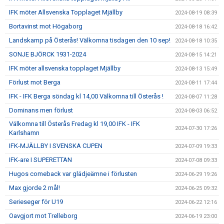
IFK möter Allsvenska Topplaget Mjällby
2024-08-19 08:39
Bortavinst mot Högaborg
2024-08-18 16:42
Landskamp på Österås! Välkomna tisdagen den 10 sep!
2024-08-18 10:35
SONJE BJÖRCK 1931-2024
2024-08-15 14:21
IFK möter allsvenska topplaget Mjällby
2024-08-13 15:49
Förlust mot Berga
2024-08-11 17:44
IFK - IFK Berga söndag kl 14,00 Välkomna till Österås !
2024-08-07 11:28
Dominans men förlust
2024-08-03 06:52
Välkomna till Österås Fredag kl 19,00 IFK - IFK
2024-07-30 17:26
Karlshamn
IFK-MJÄLLBY I SVENSKA CUPEN
2024-07-09 19:33
IFK-are I SUPERETTAN
2024-07-08 09:33
Hugos comeback var glädjeämne i förlusten
2024-06-29 19:26
Max gjorde 2 mål!
2024-06-25 09:32
Serieseger för U19
2024-06-22 12:16
Oavgjort mot Trelleborg
2024-06-19 23:00