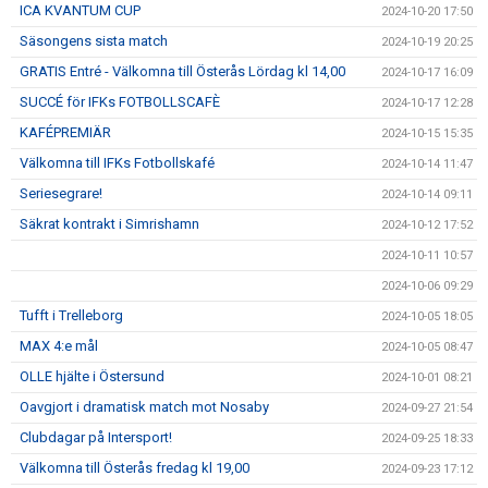
ICA KVANTUM CUP
2024-10-20 17:50
Säsongens sista match
2024-10-19 20:25
GRATIS Entré - Välkomna till Österås Lördag kl 14,00
2024-10-17 16:09
SUCCÉ för IFKs FOTBOLLSCAFÈ
2024-10-17 12:28
KAFÉPREMIÄR
2024-10-15 15:35
Välkomna till IFKs Fotbollskafé
2024-10-14 11:47
Seriesegrare!
2024-10-14 09:11
Säkrat kontrakt i Simrishamn
2024-10-12 17:52
2024-10-11 10:57
2024-10-06 09:29
Tufft i Trelleborg
2024-10-05 18:05
MAX 4:e mål
2024-10-05 08:47
OLLE hjälte i Östersund
2024-10-01 08:21
Oavgjort i dramatisk match mot Nosaby
2024-09-27 21:54
Clubdagar på Intersport!
2024-09-25 18:33
Välkomna till Österås fredag kl 19,00
2024-09-23 17:12