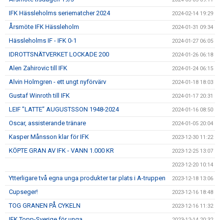
IFK Hässleholms seriematcher 2024
2024-02-14 19:29
Årsmöte IFK Hässleholm
2024-01-31 09:34
Hässleholms IF - IFK 0-1
2024-01-27 06:05
IDROTTSNÄTVERKET LOCKADE 200
2024-01-26 06:18
Alen Zahirovic till IFK
2024-01-24 06:15
Alvin Holmgren - ett ungt nyförvärv
2024-01-18 18:03
Gustaf Winroth till IFK
2024-01-17 20:31
LEIF ”LATTE” AUGUSTSSON 1948-2024
2024-01-16 08:50
Oscar, assisterande tränare
2024-01-05 20:04
Kasper Månsson klar för IFK
2023-12-30 11:22
KÖPTE GRAN AV IFK - VANN 1.000 KR
2023-12-25 13:07
2023-12-20 10:14
Ytterligare två egna unga produkter tar plats i A-truppen
2023-12-18 13:06
Cupseger!
2023-12-16 18:48
TOG GRANEN PÅ CYKELN
2023-12-16 11:32
IFK Topp-Sverige för unga
2023-12-14 20:32