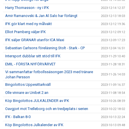
Harry Thomasson - ny i IFK
2023-12-14 12:37
Amir Ramanovski & Jan Al Salo har förlängt
2023-12-13 18:03
IFK gör klart med ny målvakt
2023-12-12 19:36
Elliot Pramberg väljer IFK
2023-12-12 09:12
IFK säljer GRANAR utanför ICA Maxi
2023-12-09 17:23
Sebastian Carlsons föreläsning Stolt - Stark - CP
2023-12-04 16:51
Intersport dubblar sitt stöd till IFK
2023-11-29 10:40
EMIL - FÖRSTA NYFÖRVÄRVET
2023-11-28 18:31
Vi sammanfattar fotbollssäsongen 2023 med tränare
2023-11-26 14:03
Johan Persson
Bingolottos Uppesittarkväll
2023-11-09 16:37
Olle vinnare av Unibet 2:an
2023-11-08 18:54
Köp Bingolottos JULKALENDER av IFK
2023-10-26 08:59
Oavgjort mot Trelleborg och en tredjeplats i serien
2023-10-22 18:02
IFK - Balkan 8-0
2023-10-13 22:24
Köp Bingolottos Julkalender av IFK
2023-10-13 09:48