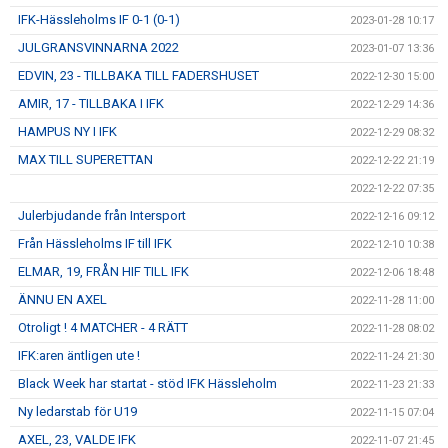
IFK-Hässleholms IF 0-1 (0-1)
2023-01-28 10:17
JULGRANSVINNARNA 2022
2023-01-07 13:36
EDVIN, 23 - TILLBAKA TILL FADERSHUSET
2022-12-30 15:00
AMIR, 17 - TILLBAKA I IFK
2022-12-29 14:36
HAMPUS NY I IFK
2022-12-29 08:32
MAX TILL SUPERETTAN
2022-12-22 21:19
2022-12-22 07:35
Julerbjudande från Intersport
2022-12-16 09:12
Från Hässleholms IF till IFK
2022-12-10 10:38
ELMAR, 19, FRÅN HIF TILL IFK
2022-12-06 18:48
ÄNNU EN AXEL
2022-11-28 11:00
Otroligt ! 4 MATCHER - 4 RÄTT
2022-11-28 08:02
IFK:aren äntligen ute !
2022-11-24 21:30
Black Week har startat - stöd IFK Hässleholm
2022-11-23 21:33
Ny ledarstab för U19
2022-11-15 07:04
AXEL, 23, VALDE IFK
2022-11-07 21:45