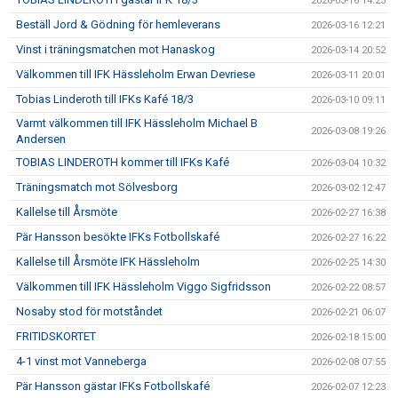
2026-03-16 14:25
Beställ Jord & Gödning för hemleverans
2026-03-16 12:21
Vinst i träningsmatchen mot Hanaskog
2026-03-14 20:52
Välkommen till IFK Hässleholm Erwan Devriese
2026-03-11 20:01
Tobias Linderoth till IFKs Kafé 18/3
2026-03-10 09:11
Varmt välkommen till IFK Hässleholm Michael B
2026-03-08 19:26
Andersen
TOBIAS LINDEROTH kommer till IFKs Kafé
2026-03-04 10:32
Träningsmatch mot Sölvesborg
2026-03-02 12:47
Kallelse till Årsmöte
2026-02-27 16:38
Pär Hansson besökte IFKs Fotbollskafé
2026-02-27 16:22
Kallelse till Årsmöte IFK Hässleholm
2026-02-25 14:30
Välkommen till IFK Hässleholm Viggo Sigfridsson
2026-02-22 08:57
Nosaby stod för motståndet
2026-02-21 06:07
FRITIDSKORTET
2026-02-18 15:00
4-1 vinst mot Vanneberga
2026-02-08 07:55
Pär Hansson gästar IFKs Fotbollskafé
2026-02-07 12:23