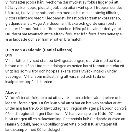
Vi fortsätter jobba hårt i veckorna där mycket av fokus ligger på att
IFK GER TILLBAKA
hålla fysiken uppe, plus att jobba på bitar i vårt spel. I truppen ser det
bättre ut, Ludvig har haft problem med en häl men är påväg tillbaka,
50/50 LOTTERIET
Victor Holmberg vred till ledbandet i knäet och fortsätter köra rehab,
glädjande är att Hugo Arvidsson är tillbaka och gjorde sina första
IFK TIPSET 2026
minuter i år mot Österlen förra matchen. Näst på tur väntar derby mot
HIF där vi har revansch att ta efter 2 förluster från förra årets seriespel,
vi är laddade och ser framemot en bra match.
VM-TIPSET 2026
U-19 och Akademin (Daniel Nilsson)
U19
Vi har fått en hyfsad start på tävlingssäsongen, där vi är med på övre
halvan och slåss. Under inledningen av serien har vi fortsatt matcha ett
ungt lag som vi tror och hoppas ska ta stora utvecklingskliv under
säsongen. Vi har som målsättning att vara med och tävla om
kvalplatser uppåt till hösten.
Akademin
Vi fortsätter att fokusera på att utveckla och utbilda våra spelare och
ledare i föreningen. Ett fint kvitto på att vi har en bra verksamhet är att
under maj har tre 05:or blivit uttagna till regionalt-läger på Bosön och två
06:or till regionalt-läger i Sundsvall. Vi har även spelare född -07 som
blivit uttagen till en skånesamling. Fantastiskt kul! Glädjande är även att
Hanna Sjödahl, med klubbtillhörighet Vittsjö och IFK, är uttagen till
landskamper med 06-landslaget.