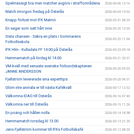
Spelmässigt bra men matcher avgörs i straffområdena
2026-06-06 13:16
Match imorgon fredag på Österås
2026-06-04 19:02
Knapp förlust mot IFK Malmö
2026-05-31 08:29
En seger som satt hårt inne
2026-05-25 13:50
Sista chansen - Säkra en plats i Sommarens
2026-05-25 11:04
Fotbollsskola
IFK Hlm - Kulladals FF 14.00 på Österås
2026-05-23 09:18
Hemmamatch på lördag kl 14.00
2026-05-21 20:57
VM-kväll med senaste svenske förbundskaptenen
2026-05-20 09:03
JANNE ANDERSSON
Fjellström levererade sina experttips
2026-05-20 04:31
Glöm inte anmäla er till nästa Kafékväll
2026-05-17 12:52
Välkomna IDAG till Österås
2026-05-16 07:40
Välkomna ner till Österås
2026-05-15 11:26
En poäng och hållen nolla
2026-05-14 18:38
Hemmamatch torsdag kl 13.00
2026-05-13 21:20
Jens Fjellström kommer till IFKs Fotbollskafé
2026-05-12 08:20