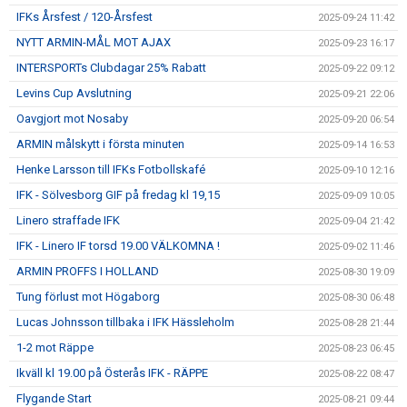
IFKs Årsfest / 120-Årsfest
2025-09-24 11:42
NYTT ARMIN-MÅL MOT AJAX
2025-09-23 16:17
INTERSPORTs Clubdagar 25% Rabatt
2025-09-22 09:12
Levins Cup Avslutning
2025-09-21 22:06
Oavgjort mot Nosaby
2025-09-20 06:54
ARMIN målskytt i första minuten
2025-09-14 16:53
Henke Larsson till IFKs Fotbollskafé
2025-09-10 12:16
IFK - Sölvesborg GIF på fredag kl 19,15
2025-09-09 10:05
Linero straffade IFK
2025-09-04 21:42
IFK - Linero IF torsd 19.00 VÄLKOMNA !
2025-09-02 11:46
ARMIN PROFFS I HOLLAND
2025-08-30 19:09
Tung förlust mot Högaborg
2025-08-30 06:48
Lucas Johnsson tillbaka i IFK Hässleholm
2025-08-28 21:44
1-2 mot Räppe
2025-08-23 06:45
Ikväll kl 19.00 på Österås IFK - RÄPPE
2025-08-22 08:47
Flygande Start
2025-08-21 09:44