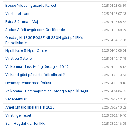
Bosse Nilsson gästade Kaféet
2025-04-21 06:59
Vinst mot Torn
2025-04-18 07:43
Extra Stämma 1 Maj
2025-04-16 08:32
Stefan Alfelt avgår som Ordförande
2025-04-16 08:29
Onsdag kl 18,30 BOSSE NILSSON gäst på IFKs
2025-04-14 17:38
Fotbollskafé
Nya IFKare & Nya FCHare
2025-04-13 08:04
Vinst på Österlen
2025-04-12 17:45
Välkomna - Inskrivning lördag kl 10-12
2025-04-10 18:12
Välkänd gäst på nästa fotbollskafé!
2025-04-06 13:43
Hemmapremiär med förlust
2025-04-05 18:16
Välkomna - Hemmapremiär Lördag 5 April kl 14,00
2025-04-04 04:55
Seriepremiär
2025-03-29 12:00
Amel Crnalic spelar i IFK 2025
2025-03-29 10:52
Vinst i genrepet
2025-03-22 19:40
Sam Hegdal klar för IFK
2025-03-22 16:25