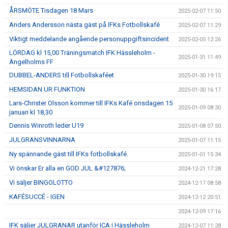
ÅRSMÖTE Tisdagen 18 Mars
2025-02-07 11:50
Anders Andersson nästa gäst på IFKs Fotbollskafé
2025-02-07 11:29
Viktigt meddelande angående personuppgiftsincident
2025-02-05 12:26
LÖRDAG kl 15,00 Träningsmatch IFK Hässleholm -
2025-01-31 11:49
Ängelholms FF
DUBBEL-ANDERS till Fotbollskaféet
2025-01-30 19:15
HEMSIDAN UR FUNKTION
2025-01-30 16:17
Lars-Christer Olsson kommer till IFKs Kafé onsdagen 15
2025-01-09 08:30
januari kl 18,30
Dennis Winroth leder U19
2025-01-08 07:50
JULGRANSVINNARNA
2025-01-07 11:15
Ny spännande gäst till IFKs fotbollskafé.
2025-01-01 15:34
Vi önskar Er alla en GOD JUL &#127876;
2024-12-21 17:28
Vi säljer BINGOLOTTO
2024-12-17 08:58
KAFÉSUCCÉ - IGEN
2024-12-12 20:51
2024-12-09 17:16
IFK säljer JULGRANAR utanför ICA i Hässleholm
2024-12-07 11:28