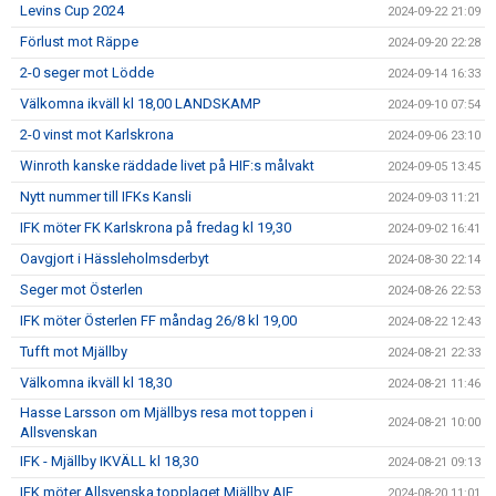
Levins Cup 2024
2024-09-22 21:09
Förlust mot Räppe
2024-09-20 22:28
2-0 seger mot Lödde
2024-09-14 16:33
Välkomna ikväll kl 18,00 LANDSKAMP
2024-09-10 07:54
2-0 vinst mot Karlskrona
2024-09-06 23:10
Winroth kanske räddade livet på HIF:s målvakt
2024-09-05 13:45
Nytt nummer till IFKs Kansli
2024-09-03 11:21
IFK möter FK Karlskrona på fredag kl 19,30
2024-09-02 16:41
Oavgjort i Hässleholmsderbyt
2024-08-30 22:14
Seger mot Österlen
2024-08-26 22:53
IFK möter Österlen FF måndag 26/8 kl 19,00
2024-08-22 12:43
Tufft mot Mjällby
2024-08-21 22:33
Välkomna ikväll kl 18,30
2024-08-21 11:46
Hasse Larsson om Mjällbys resa mot toppen i
2024-08-21 10:00
Allsvenskan
IFK - Mjällby IKVÄLL kl 18,30
2024-08-21 09:13
IFK möter Allsvenska topplaget Mjällby AIF
2024-08-20 11:01