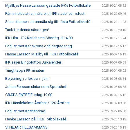
Mjällbys Hasse Larsson gästade IFKs Fotbollskafé
2025-10-24 08:52
Påminnelse att anmäla er till IFKs Jubileumsfest
2025-10-22 09:46
Sista chansen att anmäla sig till nästa Fotbollskafé
2025-10-20 11:23
Tack för denna säsongen!
2025-10-19 20:16
IFK Hlm - IFK Karlshamn Söndag kl 14.00
2025-10-17 11:24
Förlust mot Karlskrona och degradering
2025-10-12 16:17
Hasse Larsson Mjällby till IFKs Fotbollskafé
2025-10-07 16:19
IFK säljer Bingolottos Julkalender
2025-10-07 09:55
Tungt tapp i 99 minuten
2025-10-04 08:02
Belysning, reflex och hjälm
2025-10-03 08:54
Johan Persson slutar som Sportchef
2025-10-03 08:38
GRATIS ENTRÉ Fredag 19.00
2025-10-02 15:12
IFK Hässleholms Årsfest / 120-Årsfest
2025-10-02 09:08
Förlust mot Kristianstad
2025-09-27 06:38
Henke Larsson på IFKs Fotbollskafé
2025-09-26 13:13
VI HEJAR TILLSAMMANS
2025-09-25 15:13