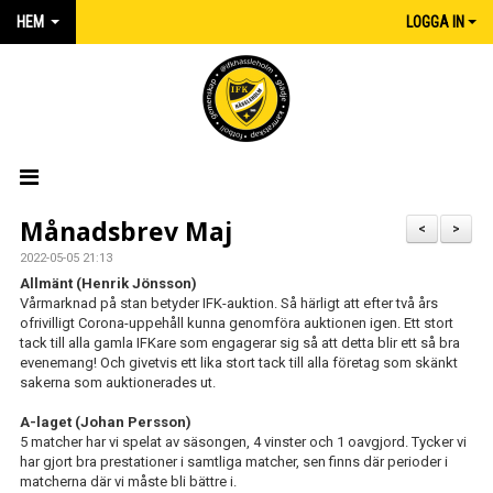
HEM
LOGGA IN
HEM
Månadsbrev Maj
<
>
2022-05-05 21:13
NYHETER
Allmänt (Henrik Jönsson)
Vårmarknad på stan betyder IFK-auktion. Så härligt att efter två års
MATCHER
ofrivilligt Corona-uppehåll kunna genomföra auktionen igen. Ett stort
tack till alla gamla IFKare som engagerar sig så att detta blir ett så bra
evenemang! Och givetvis ett lika stort tack till alla företag som skänkt
KALENDER
sakerna som auktionerades ut.
IFK:AREN
A-laget (Johan Persson)
5 matcher har vi spelat av säsongen, 4 vinster och 1 oavgjord. Tycker vi
KLUBBSHOP INTERSPORT
har gjort bra prestationer i samtliga matcher, sen finns där perioder i
matcherna där vi måste bli bättre i.