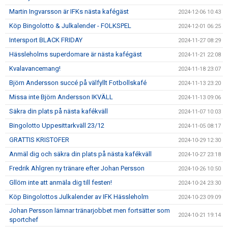
Martin Ingvarsson är IFKs nästa kafégäst
2024-12-06 10:43
Köp Bingolotto & Julkalender - FOLKSPEL
2024-12-01 06:25
Intersport BLACK FRIDAY
2024-11-27 08:29
Hässleholms superdomare är nästa kafégäst
2024-11-21 22:08
Kvalavancemang!
2024-11-18 23:07
Björn Andersson succé på välfyllt Fotbollskafé
2024-11-13 23:20
Missa inte Björn Andersson IKVÄLL
2024-11-13 09:06
Säkra din plats på nästa kafékväll
2024-11-07 10:03
Bingolotto Uppesittarkväll 23/12
2024-11-05 08:17
GRATTIS KRISTOFER
2024-10-29 12:30
Anmäl dig och säkra din plats på nästa kafékväll
2024-10-27 23:18
Fredrik Ahlgren ny tränare efter Johan Persson
2024-10-26 10:50
Gllöm inte att anmäla dig till festen!
2024-10-24 23:30
Köp Bingolottos Julkalender av IFK Hässleholm
2024-10-23 09:09
Johan Persson lämnar tränarjobbet men fortsätter som
2024-10-21 19:14
sportchef