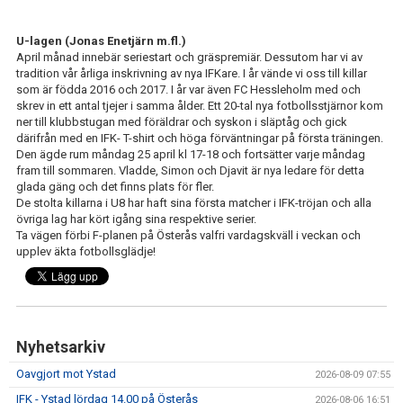
U-lagen (Jonas Enetjärn m.fl.)
April månad innebär seriestart och gräspremiär. Dessutom har vi av
tradition vår årliga inskrivning av nya IFKare. I år vände vi oss till killar
som är födda 2016 och 2017. I år var även FC Hessleholm med och
skrev in ett antal tjejer i samma ålder. Ett 20-tal nya fotbollsstjärnor kom
ner till klubbstugan med föräldrar och syskon i släptåg och gick
därifrån med en IFK- T-shirt och höga förväntningar på första träningen.
Den ägde rum måndag 25 april kl 17-18 och fortsätter varje måndag
fram till sommaren. Vladde, Simon och Djavit är nya ledare för detta
glada gäng och det finns plats för fler.
De stolta killarna i U8 har haft sina första matcher i IFK-tröjan och alla
övriga lag har kört igång sina respektive serier.
Ta vägen förbi F-planen på Österås valfri vardagskväll i veckan och
upplev äkta fotbollsglädje!
Nyhetsarkiv
Oavgjort mot Ystad
2026-08-09 07:55
IFK - Ystad lördag 14.00 på Österås
2026-08-06 16:51