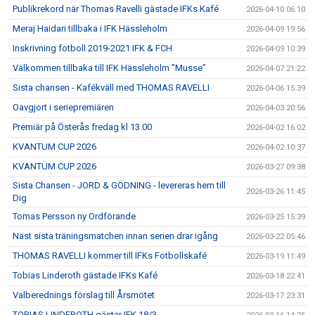
Publikrekord när Thomas Ravelli gästade IFKs Kafé
2026-04-10 06:10
Meraj Haidari tillbaka i IFK Hässleholm
2026-04-09 19:56
Inskrivning fotboll 2019-2021 IFK & FCH
2026-04-09 10:39
Välkommen tillbaka till IFK Hässleholm ”Musse”
2026-04-07 21:22
Sista chansen - Kafékväll med THOMAS RAVELLI
2026-04-06 15:39
Oavgjort i seriepremiären
2026-04-03 20:56
Premiär på Österås fredag kl 13.00
2026-04-02 16:02
KVANTUM CUP 2026
2026-04-02 10:37
KVANTUM CUP 2026
2026-03-27 09:38
Sista Chansen - JORD & GÖDNING - levereras hem till
2026-03-26 11:45
Dig
Tomas Persson ny Ordförande
2026-03-25 15:39
Näst sista träningsmatchen innan serien drar igång
2026-03-22 05:46
THOMAS RAVELLI kommer till IFKs Fotbollskafé
2026-03-19 11:49
Tobias Linderoth gästade IFKs Kafé
2026-03-18 22:41
Valberednings förslag till Årsmötet
2026-03-17 23:31
TOBIAS LINDEROTH gästar IFK 18/3