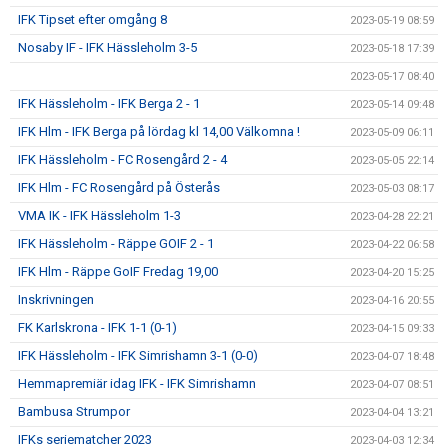
IFK Tipset efter omgång 8
2023-05-19 08:59
Nosaby IF - IFK Hässleholm 3-5
2023-05-18 17:39
2023-05-17 08:40
IFK Hässleholm - IFK Berga 2 - 1
2023-05-14 09:48
IFK Hlm - IFK Berga på lördag kl 14,00 Välkomna !
2023-05-09 06:11
IFK Hässleholm - FC Rosengård 2 - 4
2023-05-05 22:14
IFK Hlm - FC Rosengård på Österås
2023-05-03 08:17
VMA IK - IFK Hässleholm 1-3
2023-04-28 22:21
IFK Hässleholm - Räppe GOIF 2 - 1
2023-04-22 06:58
IFK Hlm - Räppe GoIF Fredag 19,00
2023-04-20 15:25
Inskrivningen
2023-04-16 20:55
FK Karlskrona - IFK 1-1 (0-1)
2023-04-15 09:33
IFK Hässleholm - IFK Simrishamn 3-1 (0-0)
2023-04-07 18:48
Hemmapremiär idag IFK - IFK Simrishamn
2023-04-07 08:51
Bambusa Strumpor
2023-04-04 13:21
IFKs seriematcher 2023
2023-04-03 12:34