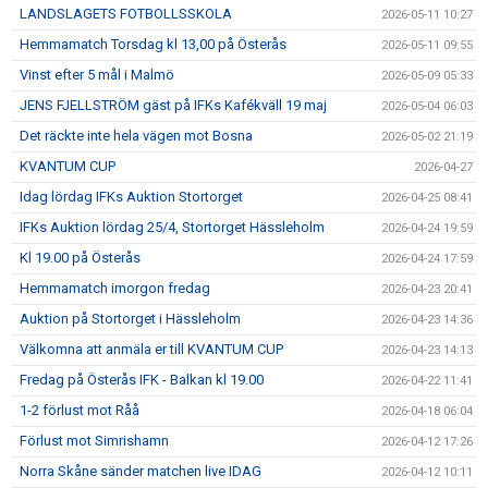
LANDSLAGETS FOTBOLLSSKOLA
2026-05-11 10:27
Hemmamatch Torsdag kl 13,00 på Österås
2026-05-11 09:55
Vinst efter 5 mål i Malmö
2026-05-09 05:33
JENS FJELLSTRÖM gäst på IFKs Kafékväll 19 maj
2026-05-04 06:03
Det räckte inte hela vägen mot Bosna
2026-05-02 21:19
KVANTUM CUP
2026-04-27
Idag lördag IFKs Auktion Stortorget
2026-04-25 08:41
IFKs Auktion lördag 25/4, Stortorget Hässleholm
2026-04-24 19:59
Kl 19.00 på Österås
2026-04-24 17:59
Hemmamatch imorgon fredag
2026-04-23 20:41
Auktion på Stortorget i Hässleholm
2026-04-23 14:36
Välkomna att anmäla er till KVANTUM CUP
2026-04-23 14:13
Fredag på Österås IFK - Balkan kl 19.00
2026-04-22 11:41
1-2 förlust mot Råå
2026-04-18 06:04
Förlust mot Simrishamn
2026-04-12 17:26
Norra Skåne sänder matchen live IDAG
2026-04-12 10:11