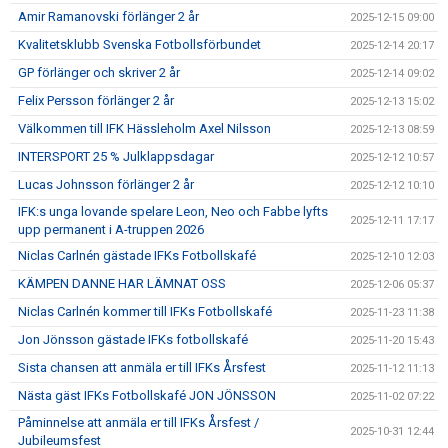
Amir Ramanovski förlänger 2 år
2025-12-15 09:00
Kvalitetsklubb Svenska Fotbollsförbundet
2025-12-14 20:17
GP förlänger och skriver 2 år
2025-12-14 09:02
Felix Persson förlänger 2 år
2025-12-13 15:02
Välkommen till IFK Hässleholm Axel Nilsson
2025-12-13 08:59
INTERSPORT 25 % Julklappsdagar
2025-12-12 10:57
Lucas Johnsson förlänger 2 år
2025-12-12 10:10
IFK:s unga lovande spelare Leon, Neo och Fabbe lyfts
2025-12-11 17:17
upp permanent i A-truppen 2026
Niclas Carlnén gästade IFKs Fotbollskafé
2025-12-10 12:03
KÄMPEN DANNE HAR LÄMNAT OSS
2025-12-06 05:37
Niclas Carlnén kommer till IFKs Fotbollskafé
2025-11-23 11:38
Jon Jönsson gästade IFKs fotbollskafé
2025-11-20 15:43
Sista chansen att anmäla er till IFKs Årsfest
2025-11-12 11:13
Nästa gäst IFKs Fotbollskafé JON JÖNSSON
2025-11-02 07:22
Påminnelse att anmäla er till IFKs Årsfest /
2025-10-31 12:44
Jubileumsfest