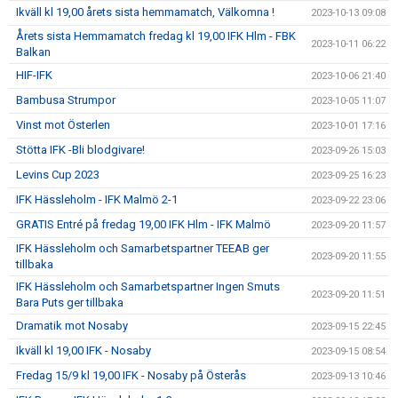
Ikväll kl 19,00 årets sista hemmamatch, Välkomna !
2023-10-13 09:08
Årets sista Hemmamatch fredag kl 19,00 IFK Hlm - FBK
2023-10-11 06:22
Balkan
HIF-IFK
2023-10-06 21:40
Bambusa Strumpor
2023-10-05 11:07
Vinst mot Österlen
2023-10-01 17:16
Stötta IFK -Bli blodgivare!
2023-09-26 15:03
Levins Cup 2023
2023-09-25 16:23
IFK Hässleholm - IFK Malmö 2-1
2023-09-22 23:06
GRATIS Entré på fredag 19,00 IFK Hlm - IFK Malmö
2023-09-20 11:57
IFK Hässleholm och Samarbetspartner TEEAB ger
2023-09-20 11:55
tillbaka
IFK Hässleholm och Samarbetspartner Ingen Smuts
2023-09-20 11:51
Bara Puts ger tillbaka
Dramatik mot Nosaby
2023-09-15 22:45
Ikväll kl 19,00 IFK - Nosaby
2023-09-15 08:54
Fredag 15/9 kl 19,00 IFK - Nosaby på Österås
2023-09-13 10:46