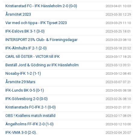
Kristianstad FC - IFK Hässleholm 2-0 (0-0)
2023-04-01 10:03
Årsmötet 2023
2023-03-30 12:29
Var med och tippa - IFK Tipset 2023
2023-03-29 11:10
IFK-Eslövs BK 3-1 (3-0)
2023-03-25 18:01
INTERSPORT 25% Club- & Föreningsdagar
2023-03-23 08:10
IFK-Älmhults IF 2-1 (2-0)
2023-03-18 23:52
CARL till ÖSTER - VICTOR till IFK
2023-03-17 18:25
Beställ Jord & Gödning av IFK Hässleholm
2023-03-13 09:51
Nosaby-IFK 1-2 (1-1)
2023-03-12 08:45
Årsmöte 29 Mars
2023-03-07 07:21
IFK-Lunds BK 0-5 (0-1)
2023-03-05 08:58
IFK-Sölvesborg 2-0 (0-0)
2023-02-26 08:10
Kristianstads FC-IFK 2-1 (0-0)
2023-02-21 07:51
OBS ! Kvällens match inställd
2023-02-17 08:09
Ängelholms FF-IFK 2-0 (1-0)
2023-02-12 10:00
IFK-VMA 3-0 (2-0).
2023-02-04 20:07