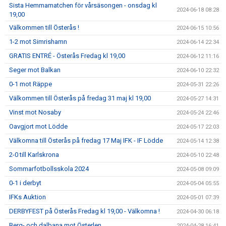
Sista Hemmamatchen för vårsäsongen - onsdag kl
2024-06-18 08:28
19,00
Välkommen till Österås !
2024-06-15 10:56
1-2 mot Simrishamn
2024-06-14 22:34
GRATIS ENTRÉ - Österås Fredag kl 19,00
2024-06-12 11:16
Seger mot Balkan
2024-06-10 22:32
0-1 mot Räppe
2024-05-31 22:26
Välkommen till Österås på fredag 31 maj kl 19,00
2024-05-27 14:31
Vinst mot Nosaby
2024-05-24 22:46
Oavgjort mot Lödde
2024-05-17 22:03
Välkomna till Österås på fredag 17 Maj IFK - IF Lödde
2024-05-14 12:38
2-0 till Karlskrona
2024-05-10 22:48
Sommarfotbollsskola 2024
2024-05-08 09:09
0-1 i derbyt
2024-05-04 05:55
IFKs Auktion
2024-05-01 07:39
DERBYFEST på Österås Fredag kl 19,00 - Välkomna !
2024-04-30 06:18
Berg- och dalbana mot Österlen
2024-04-28 16:41