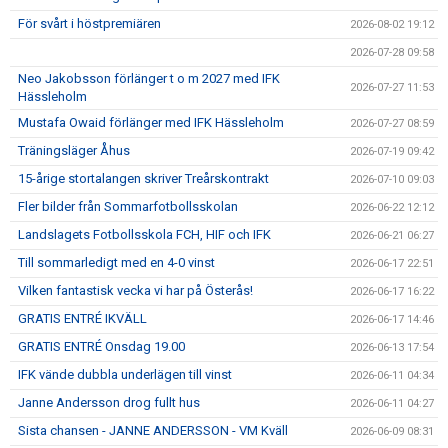
För svårt i höstpremiären
2026-08-02 19:12
2026-07-28 09:58
Neo Jakobsson förlänger t o m 2027 med IFK
2026-07-27 11:53
Hässleholm
Mustafa Owaid förlänger med IFK Hässleholm
2026-07-27 08:59
Träningsläger Åhus
2026-07-19 09:42
15-årige stortalangen skriver Treårskontrakt
2026-07-10 09:03
Fler bilder från Sommarfotbollsskolan
2026-06-22 12:12
Landslagets Fotbollsskola FCH, HIF och IFK
2026-06-21 06:27
Till sommarledigt med en 4-0 vinst
2026-06-17 22:51
Vilken fantastisk vecka vi har på Österås!
2026-06-17 16:22
GRATIS ENTRÉ IKVÄLL
2026-06-17 14:46
GRATIS ENTRÉ Onsdag 19.00
2026-06-13 17:54
IFK vände dubbla underlägen till vinst
2026-06-11 04:34
Janne Andersson drog fullt hus
2026-06-11 04:27
Sista chansen - JANNE ANDERSSON - VM Kväll
2026-06-09 08:31