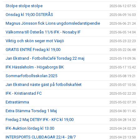
Stolpe stolpe stolpe
2025-06-12 07:55
Onsdag kl 19,00 ÖSTERÅS
2025-06-09 16:03
Magnus Jönsson fick Lions ungdomsledarstipendie
2025-06-06 21:24
Välkomna till Österås 11/6 IFK - Nosaby IF
2025-06-05 14:04
Viktig och skön seger mot Växjö
2025-05-23 22:23
GRATIS ENTRÉ Fredag kl 19,00
2025-05-22 06:48
Jan Ekstrand - FotbollsCafé Torsdag 22 maj
2025-05-19 09:36
IFK Hässleholm - Högaborgs BK
2025-05-17 15:42
Sommarfotbollsskolan 2025
2025-05-08 19:21
Jan Ekstrand näste gäst på fotbollskaféet
2025-05-07 10:56
IFK - Kristianstad FC
2025-05-02 22:20
Extrastämma
2025-05-02 07:39
Extra Stämma Torsdag 1 Maj
2025-04-30 11:45
Fredag 2 Maj DETBY IFK - KFC kl 19,00
2025-04-28 14:32
IFK-Auktion lördag kl 13.00
2025-04-24 02:29
INTERSPORTS CLUBDAGAR 22/4 - 28/7
2025-04-23 13:50