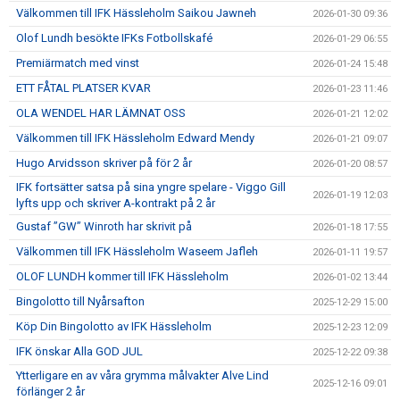
Välkommen till IFK Hässleholm Saikou Jawneh
2026-01-30 09:36
Olof Lundh besökte IFKs Fotbollskafé
2026-01-29 06:55
Premiärmatch med vinst
2026-01-24 15:48
ETT FÅTAL PLATSER KVAR
2026-01-23 11:46
OLA WENDEL HAR LÄMNAT OSS
2026-01-21 12:02
Välkommen till IFK Hässleholm Edward Mendy
2026-01-21 09:07
Hugo Arvidsson skriver på för 2 år
2026-01-20 08:57
IFK fortsätter satsa på sina yngre spelare - Viggo Gill
2026-01-19 12:03
lyfts upp och skriver A-kontrakt på 2 år
Gustaf ”GW” Winroth har skrivit på
2026-01-18 17:55
Välkommen till IFK Hässleholm Waseem Jafleh
2026-01-11 19:57
OLOF LUNDH kommer till IFK Hässleholm
2026-01-02 13:44
Bingolotto till Nyårsafton
2025-12-29 15:00
Köp Din Bingolotto av IFK Hässleholm
2025-12-23 12:09
IFK önskar Alla GOD JUL
2025-12-22 09:38
Ytterligare en av våra grymma målvakter Alve Lind
2025-12-16 09:01
förlänger 2 år