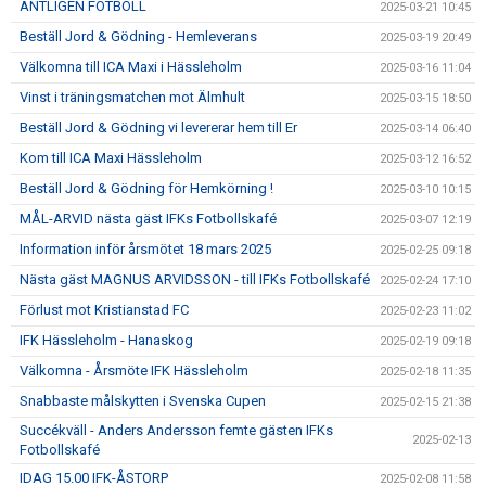
ÄNTLIGEN FOTBOLL
2025-03-21 10:45
Beställ Jord & Gödning - Hemleverans
2025-03-19 20:49
Välkomna till ICA Maxi i Hässleholm
2025-03-16 11:04
Vinst i träningsmatchen mot Älmhult
2025-03-15 18:50
Beställ Jord & Gödning vi levererar hem till Er
2025-03-14 06:40
Kom till ICA Maxi Hässleholm
2025-03-12 16:52
Beställ Jord & Gödning för Hemkörning !
2025-03-10 10:15
MÅL-ARVID nästa gäst IFKs Fotbollskafé
2025-03-07 12:19
Information inför årsmötet 18 mars 2025
2025-02-25 09:18
Nästa gäst MAGNUS ARVIDSSON - till IFKs Fotbollskafé
2025-02-24 17:10
Förlust mot Kristianstad FC
2025-02-23 11:02
IFK Hässleholm - Hanaskog
2025-02-19 09:18
Välkomna - Årsmöte IFK Hässleholm
2025-02-18 11:35
Snabbaste målskytten i Svenska Cupen
2025-02-15 21:38
Succékväll - Anders Andersson femte gästen IFKs
2025-02-13
Fotbollskafé
IDAG 15.00 IFK-ÅSTORP
2025-02-08 11:58