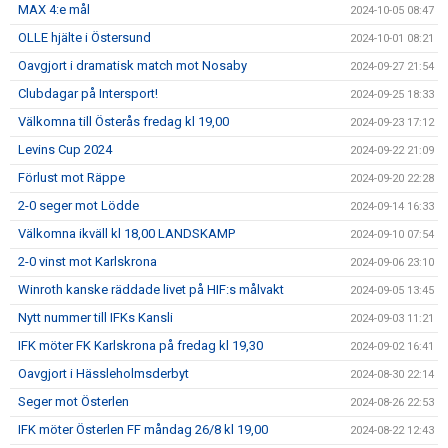
MAX 4:e mål
2024-10-05 08:47
OLLE hjälte i Östersund
2024-10-01 08:21
Oavgjort i dramatisk match mot Nosaby
2024-09-27 21:54
Clubdagar på Intersport!
2024-09-25 18:33
Välkomna till Österås fredag kl 19,00
2024-09-23 17:12
Levins Cup 2024
2024-09-22 21:09
Förlust mot Räppe
2024-09-20 22:28
2-0 seger mot Lödde
2024-09-14 16:33
Välkomna ikväll kl 18,00 LANDSKAMP
2024-09-10 07:54
2-0 vinst mot Karlskrona
2024-09-06 23:10
Winroth kanske räddade livet på HIF:s målvakt
2024-09-05 13:45
Nytt nummer till IFKs Kansli
2024-09-03 11:21
IFK möter FK Karlskrona på fredag kl 19,30
2024-09-02 16:41
Oavgjort i Hässleholmsderbyt
2024-08-30 22:14
Seger mot Österlen
2024-08-26 22:53
IFK möter Österlen FF måndag 26/8 kl 19,00
2024-08-22 12:43