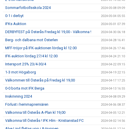
Sommarfotbollsskola 2024
2024-05-08 09:09
0-1 i derbyt
2024-05-04 05:55
IFKs Auktion
2024-05-01 07:39
DERBYFEST på Österås Fredag kl 19,00 - Välkomna !
2024-04-30 06:18
Berg- och dalbana mot Österlen
2024-04-28 16:41
MFF-tröjor på IFK-auktionen lördag kl 12.00
2024-04-26 17:46
IFK-auktion lördag 27/4 kl 12.00
2024-04-24 21:10
Intersport 25% 23/4-30/4
2024-04-22 09:15
1-3 mot Högaborg
2024-04-19 22:15
Välkommen till Österås på Fredag kl 19,00
2024-04-17 17:25
0-0 borta mot IFK Berga
2024-04-13 16:55
Inskrivning 2024
2024-04-08 09:29
Förlust i hemmapremiären
2024-04-06 08:37
Välkomna till Österås A-Plan kl 19,00
2024-04-05 12:21
Välkomna till Österås ! IFK Hlm - Kristianstad FC
2024-04-02 14:56
Alve Lind flyttas upp i A-truppen
2024-04-01 17:16