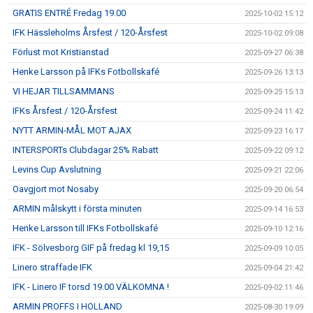
GRATIS ENTRÉ Fredag 19.00
2025-10-02 15:12
IFK Hässleholms Årsfest / 120-Årsfest
2025-10-02 09:08
Förlust mot Kristianstad
2025-09-27 06:38
Henke Larsson på IFKs Fotbollskafé
2025-09-26 13:13
VI HEJAR TILLSAMMANS
2025-09-25 15:13
IFKs Årsfest / 120-Årsfest
2025-09-24 11:42
NYTT ARMIN-MÅL MOT AJAX
2025-09-23 16:17
INTERSPORTs Clubdagar 25% Rabatt
2025-09-22 09:12
Levins Cup Avslutning
2025-09-21 22:06
Oavgjort mot Nosaby
2025-09-20 06:54
ARMIN målskytt i första minuten
2025-09-14 16:53
Henke Larsson till IFKs Fotbollskafé
2025-09-10 12:16
IFK - Sölvesborg GIF på fredag kl 19,15
2025-09-09 10:05
Linero straffade IFK
2025-09-04 21:42
IFK - Linero IF torsd 19.00 VÄLKOMNA !
2025-09-02 11:46
ARMIN PROFFS I HOLLAND
2025-08-30 19:09