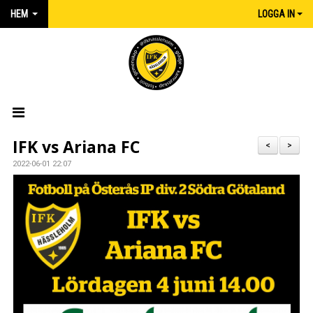
HEM
LOGGA IN
HEM
IFK vs Ariana FC
<
>
2022-06-01 22:07
NYHETER
MATCHER
KALENDER
IFK:AREN
KLUBBSHOP INTERSPORT