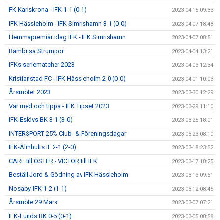
FK Karlskrona - IFK 1-1 (0-1)
2023-04-15 09:33
IFK Hässleholm - IFK Simrishamn 3-1 (0-0)
2023-04-07 18:48
Hemmapremiär idag IFK - IFK Simrishamn
2023-04-07 08:51
Bambusa Strumpor
2023-04-04 13:21
IFKs seriematcher 2023
2023-04-03 12:34
Kristianstad FC - IFK Hässleholm 2-0 (0-0)
2023-04-01 10:03
Årsmötet 2023
2023-03-30 12:29
Var med och tippa - IFK Tipset 2023
2023-03-29 11:10
IFK-Eslövs BK 3-1 (3-0)
2023-03-25 18:01
INTERSPORT 25% Club- & Föreningsdagar
2023-03-23 08:10
IFK-Älmhults IF 2-1 (2-0)
2023-03-18 23:52
CARL till ÖSTER - VICTOR till IFK
2023-03-17 18:25
Beställ Jord & Gödning av IFK Hässleholm
2023-03-13 09:51
Nosaby-IFK 1-2 (1-1)
2023-03-12 08:45
Årsmöte 29 Mars
2023-03-07 07:21
IFK-Lunds BK 0-5 (0-1)
2023-03-05 08:58