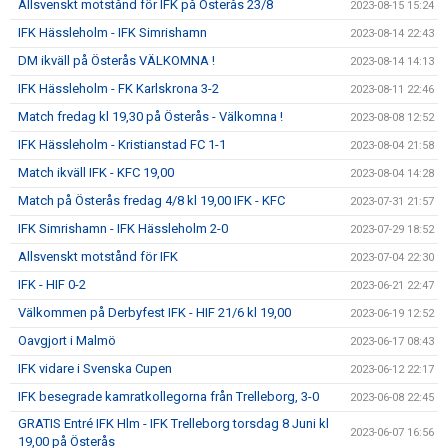
Allsvenskt motstånd för IFK på Österås 23/8
2023-08-15 15:24
IFK Hässleholm - IFK Simrishamn
2023-08-14 22:43
DM ikväll på Österås VÄLKOMNA !
2023-08-14 14:13
IFK Hässleholm - FK Karlskrona 3-2
2023-08-11 22:46
Match fredag kl 19,30 på Österås - Välkomna !
2023-08-08 12:52
IFK Hässleholm - Kristianstad FC 1-1
2023-08-04 21:58
Match ikväll IFK - KFC 19,00
2023-08-04 14:28
Match på Österås fredag 4/8 kl 19,00 IFK - KFC
2023-07-31 21:57
IFK Simrishamn - IFK Hässleholm 2-0
2023-07-29 18:52
Allsvenskt motstånd för IFK
2023-07-04 22:30
IFK - HIF 0-2
2023-06-21 22:47
Välkommen på Derbyfest IFK - HIF 21/6 kl 19,00
2023-06-19 12:52
Oavgjort i Malmö
2023-06-17 08:43
IFK vidare i Svenska Cupen
2023-06-12 22:17
IFK besegrade kamratkollegorna från Trelleborg, 3-0
2023-06-08 22:45
GRATIS Entré IFK Hlm - IFK Trelleborg torsdag 8 Juni kl
2023-06-07 16:56
19,00 på Österås