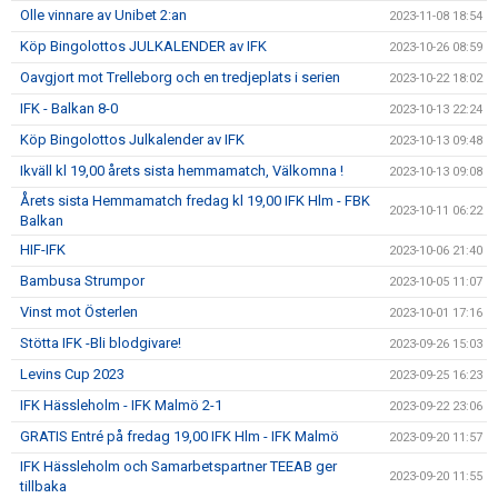
Olle vinnare av Unibet 2:an
2023-11-08 18:54
Köp Bingolottos JULKALENDER av IFK
2023-10-26 08:59
Oavgjort mot Trelleborg och en tredjeplats i serien
2023-10-22 18:02
IFK - Balkan 8-0
2023-10-13 22:24
Köp Bingolottos Julkalender av IFK
2023-10-13 09:48
Ikväll kl 19,00 årets sista hemmamatch, Välkomna !
2023-10-13 09:08
Årets sista Hemmamatch fredag kl 19,00 IFK Hlm - FBK
2023-10-11 06:22
Balkan
HIF-IFK
2023-10-06 21:40
Bambusa Strumpor
2023-10-05 11:07
Vinst mot Österlen
2023-10-01 17:16
Stötta IFK -Bli blodgivare!
2023-09-26 15:03
Levins Cup 2023
2023-09-25 16:23
IFK Hässleholm - IFK Malmö 2-1
2023-09-22 23:06
GRATIS Entré på fredag 19,00 IFK Hlm - IFK Malmö
2023-09-20 11:57
IFK Hässleholm och Samarbetspartner TEEAB ger
2023-09-20 11:55
tillbaka