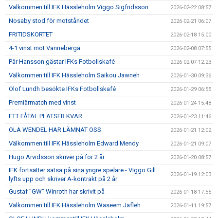
Välkommen till IFK Hässleholm Viggo Sigfridsson
2026-02-22 08:57
Nosaby stod för motståndet
2026-02-21 06:07
FRITIDSKORTET
2026-02-18 15:00
4-1 vinst mot Vanneberga
2026-02-08 07:55
Pär Hansson gästar IFKs Fotbollskafé
2026-02-07 12:23
Välkommen till IFK Hässleholm Saikou Jawneh
2026-01-30 09:36
Olof Lundh besökte IFKs Fotbollskafé
2026-01-29 06:55
Premiärmatch med vinst
2026-01-24 15:48
ETT FÅTAL PLATSER KVAR
2026-01-23 11:46
OLA WENDEL HAR LÄMNAT OSS
2026-01-21 12:02
Välkommen till IFK Hässleholm Edward Mendy
2026-01-21 09:07
Hugo Arvidsson skriver på för 2 år
2026-01-20 08:57
IFK fortsätter satsa på sina yngre spelare - Viggo Gill
2026-01-19 12:03
lyfts upp och skriver A-kontrakt på 2 år
Gustaf ”GW” Winroth har skrivit på
2026-01-18 17:55
Välkommen till IFK Hässleholm Waseem Jafleh
2026-01-11 19:57