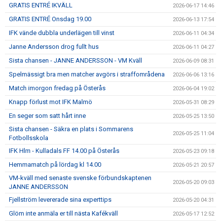
GRATIS ENTRÉ IKVÄLL
2026-06-17 14:46
GRATIS ENTRÉ Onsdag 19.00
2026-06-13 17:54
IFK vände dubbla underlägen till vinst
2026-06-11 04:34
Janne Andersson drog fullt hus
2026-06-11 04:27
Sista chansen - JANNE ANDERSSON - VM Kväll
2026-06-09 08:31
Spelmässigt bra men matcher avgörs i straffområdena
2026-06-06 13:16
Match imorgon fredag på Österås
2026-06-04 19:02
Knapp förlust mot IFK Malmö
2026-05-31 08:29
En seger som satt hårt inne
2026-05-25 13:50
Sista chansen - Säkra en plats i Sommarens
2026-05-25 11:04
Fotbollsskola
IFK Hlm - Kulladals FF 14.00 på Österås
2026-05-23 09:18
Hemmamatch på lördag kl 14.00
2026-05-21 20:57
VM-kväll med senaste svenske förbundskaptenen
2026-05-20 09:03
JANNE ANDERSSON
Fjellström levererade sina experttips
2026-05-20 04:31
Glöm inte anmäla er till nästa Kafékväll
2026-05-17 12:52