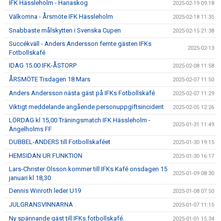
IFK Hässleholm - Hanaskog
2025-02-19 09:18
Välkomna - Årsmöte IFK Hässleholm
2025-02-18 11:35
Snabbaste målskytten i Svenska Cupen
2025-02-15 21:38
Succékväll - Anders Andersson femte gästen IFKs
2025-02-13
Fotbollskafé
IDAG 15.00 IFK-ÅSTORP
2025-02-08 11:58
ÅRSMÖTE Tisdagen 18 Mars
2025-02-07 11:50
Anders Andersson nästa gäst på IFKs Fotbollskafé
2025-02-07 11:29
Viktigt meddelande angående personuppgiftsincident
2025-02-05 12:26
LÖRDAG kl 15,00 Träningsmatch IFK Hässleholm -
2025-01-31 11:49
Ängelholms FF
DUBBEL-ANDERS till Fotbollskaféet
2025-01-30 19:15
HEMSIDAN UR FUNKTION
2025-01-30 16:17
Lars-Christer Olsson kommer till IFKs Kafé onsdagen 15
2025-01-09 08:30
januari kl 18,30
Dennis Winroth leder U19
2025-01-08 07:50
JULGRANSVINNARNA
2025-01-07 11:15
Ny spännande gäst till IFKs fotbollskafé.
2025-01-01 15:34