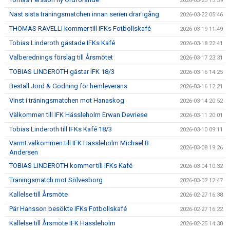
2026-03-25 15:39
Näst sista träningsmatchen innan serien drar igång
2026-03-22 05:46
THOMAS RAVELLI kommer till IFKs Fotbollskafé
2026-03-19 11:49
Tobias Linderoth gästade IFKs Kafé
2026-03-18 22:41
Valberednings förslag till Årsmötet
2026-03-17 23:31
TOBIAS LINDEROTH gästar IFK 18/3
2026-03-16 14:25
Beställ Jord & Gödning för hemleverans
2026-03-16 12:21
Vinst i träningsmatchen mot Hanaskog
2026-03-14 20:52
Välkommen till IFK Hässleholm Erwan Devriese
2026-03-11 20:01
Tobias Linderoth till IFKs Kafé 18/3
2026-03-10 09:11
Varmt välkommen till IFK Hässleholm Michael B
2026-03-08 19:26
Andersen
TOBIAS LINDEROTH kommer till IFKs Kafé
2026-03-04 10:32
Träningsmatch mot Sölvesborg
2026-03-02 12:47
Kallelse till Årsmöte
2026-02-27 16:38
Pär Hansson besökte IFKs Fotbollskafé
2026-02-27 16:22
Kallelse till Årsmöte IFK Hässleholm
2026-02-25 14:30