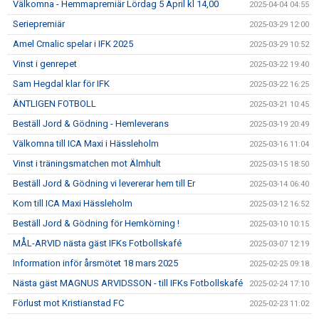
Välkomna - Hemmapremiär Lördag 5 April kl 14,00
2025-04-04 04:55
Seriepremiär
2025-03-29 12:00
Amel Crnalic spelar i IFK 2025
2025-03-29 10:52
Vinst i genrepet
2025-03-22 19:40
Sam Hegdal klar för IFK
2025-03-22 16:25
ÄNTLIGEN FOTBOLL
2025-03-21 10:45
Beställ Jord & Gödning - Hemleverans
2025-03-19 20:49
Välkomna till ICA Maxi i Hässleholm
2025-03-16 11:04
Vinst i träningsmatchen mot Älmhult
2025-03-15 18:50
Beställ Jord & Gödning vi levererar hem till Er
2025-03-14 06:40
Kom till ICA Maxi Hässleholm
2025-03-12 16:52
Beställ Jord & Gödning för Hemkörning !
2025-03-10 10:15
MÅL-ARVID nästa gäst IFKs Fotbollskafé
2025-03-07 12:19
Information inför årsmötet 18 mars 2025
2025-02-25 09:18
Nästa gäst MAGNUS ARVIDSSON - till IFKs Fotbollskafé
2025-02-24 17:10
Förlust mot Kristianstad FC
2025-02-23 11:02