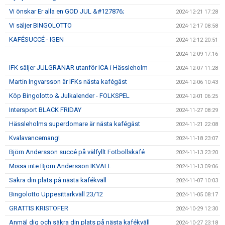
Vi önskar Er alla en GOD JUL &#127876;
2024-12-21 17:28
Vi säljer BINGOLOTTO
2024-12-17 08:58
KAFÉSUCCÉ - IGEN
2024-12-12 20:51
2024-12-09 17:16
IFK säljer JULGRANAR utanför ICA i Hässleholm
2024-12-07 11:28
Martin Ingvarsson är IFKs nästa kafégäst
2024-12-06 10:43
Köp Bingolotto & Julkalender - FOLKSPEL
2024-12-01 06:25
Intersport BLACK FRIDAY
2024-11-27 08:29
Hässleholms superdomare är nästa kafégäst
2024-11-21 22:08
Kvalavancemang!
2024-11-18 23:07
Björn Andersson succé på välfyllt Fotbollskafé
2024-11-13 23:20
Missa inte Björn Andersson IKVÄLL
2024-11-13 09:06
Säkra din plats på nästa kafékväll
2024-11-07 10:03
Bingolotto Uppesittarkväll 23/12
2024-11-05 08:17
GRATTIS KRISTOFER
2024-10-29 12:30
Anmäl dig och säkra din plats på nästa kafékväll
2024-10-27 23:18