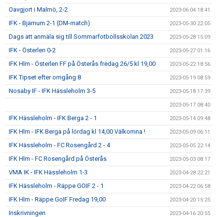
Oavgjort i Malmö, 2-2
2023-06-04 18:41
IFK - Bjärnum 2-1 (DM-match)
2023-05-30 22:05
Dags att anmäla sig till Sommarfotbollsskolan 2023
2023-05-28 15:09
IFK - Österlen 0-2
2023-05-27 01:16
IFK Hlm - Österlen FF på Österås fredag 26/5 kl 19,00
2023-05-22 18:56
IFK Tipset efter omgång 8
2023-05-19 08:59
Nosaby IF - IFK Hässleholm 3-5
2023-05-18 17:39
2023-05-17 08:40
IFK Hässleholm - IFK Berga 2 - 1
2023-05-14 09:48
IFK Hlm - IFK Berga på lördag kl 14,00 Välkomna !
2023-05-09 06:11
IFK Hässleholm - FC Rosengård 2 - 4
2023-05-05 22:14
IFK Hlm - FC Rosengård på Österås
2023-05-03 08:17
VMA IK - IFK Hässleholm 1-3
2023-04-28 22:21
IFK Hässleholm - Räppe GOIF 2 - 1
2023-04-22 06:58
IFK Hlm - Räppe GoIF Fredag 19,00
2023-04-20 15:25
Inskrivningen
2023-04-16 20:55