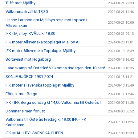
Tufft mot Mjällby
2024-08-21 22:33
Välkomna ikväll kl 18,30
2024-08-21 11:46
Hasse Larsson om Mjällbys resa mot toppen i
2024-08-21 10:00
Allsvenskan
IFK - Mjällby IKVÄLL kl 18,30
2024-08-21 09:13
IFK möter Allsvenska topplaget Mjällby AIF
2024-08-20 11:01
IFK möter Allsvenska Topplaget Mjällby
2024-08-19 08:39
Bortavinst mot Högaborg
2024-08-18 16:42
Landskamp på Österås! Välkomna tisdagen den 10 sep!
2024-08-18 10:35
SONJE BJÖRCK 1931-2024
2024-08-15 14:21
IFK möter allsvenska topplaget Mjällby
2024-08-13 15:49
Förlust mot Berga
2024-08-11 17:44
IFK - IFK Berga söndag kl 14,00 Välkomna till Österås !
2024-08-07 11:28
Dominans men förlust
2024-08-03 06:52
Välkomna till Österås Fredag kl 19,00 IFK - IFK
2024-07-30 17:26
Karlshamn
IFK-MJÄLLBY I SVENSKA CUPEN
2024-07-09 19:33