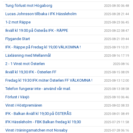
Tung förlust mot Högaborg
2025-08-30 06:48
Lucas Johnsson tillbaka i IFK Hässleholm
2025-08-28 21:44
1-2 mot Räppe
2025-08-23 06:45
Ikväll kl 19.00 på Österås IFK - RÄPPE
2025-08-22 08:47
Flygande Start
2025-08-21 09:44
IFK - Räppe på Fredag kl 19,00 VÄLKOMNA !
2025-08-19 10:31
Läxläsning med Mellanmål
2025-08-16 17:19
2 - 1 Vinst mot Österlen
2025-08-16
Ikväll kl 19,30 IFK - Österlen FF
2025-08-15 08:09
Fredag kl 19.30 IFK möter Österlen FF VÄLKOMNA !
2025-08-13 12:00
Telefon fungerar inte - använd vår mail.
2025-08-13 08:58
Förlust i Växjö
2025-08-10 06:46
Vinst i Höstpremiären
2025-08-02 08:33
IFK - Balkan ikväll kl 19,00 på ÖSTERÅS
2025-08-01 08:49
IFK Hässleholm - FBK Balkan fredag kl 19,00
2025-07-29 11:58
Vinst i träningsmatchen mot Nosaby
2025-07-28 06:16