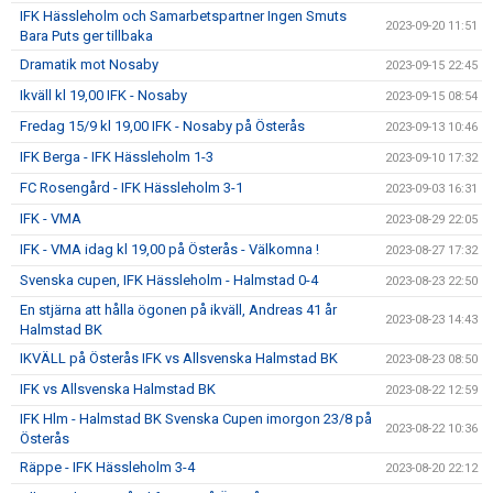
IFK Hässleholm och Samarbetspartner Ingen Smuts
2023-09-20 11:51
Bara Puts ger tillbaka
Dramatik mot Nosaby
2023-09-15 22:45
Ikväll kl 19,00 IFK - Nosaby
2023-09-15 08:54
Fredag 15/9 kl 19,00 IFK - Nosaby på Österås
2023-09-13 10:46
IFK Berga - IFK Hässleholm 1-3
2023-09-10 17:32
FC Rosengård - IFK Hässleholm 3-1
2023-09-03 16:31
IFK - VMA
2023-08-29 22:05
IFK - VMA idag kl 19,00 på Österås - Välkomna !
2023-08-27 17:32
Svenska cupen, IFK Hässleholm - Halmstad 0-4
2023-08-23 22:50
En stjärna att hålla ögonen på ikväll, Andreas 41 år
2023-08-23 14:43
Halmstad BK
IKVÄLL på Österås IFK vs Allsvenska Halmstad BK
2023-08-23 08:50
IFK vs Allsvenska Halmstad BK
2023-08-22 12:59
IFK Hlm - Halmstad BK Svenska Cupen imorgon 23/8 på
2023-08-22 10:36
Österås
Räppe - IFK Hässleholm 3-4
2023-08-20 22:12