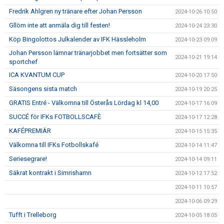
Fredrik Ahlgren ny tränare efter Johan Persson
2024-10-26 10:50
Gllöm inte att anmäla dig till festen!
2024-10-24 23:30
Köp Bingolottos Julkalender av IFK Hässleholm
2024-10-23 09:09
Johan Persson lämnar tränarjobbet men fortsätter som
2024-10-21 19:14
sportchef
ICA KVANTUM CUP
2024-10-20 17:50
Säsongens sista match
2024-10-19 20:25
GRATIS Entré - Välkomna till Österås Lördag kl 14,00
2024-10-17 16:09
SUCCÉ för IFKs FOTBOLLSCAFÈ
2024-10-17 12:28
KAFÉPREMIÄR
2024-10-15 15:35
Välkomna till IFKs Fotbollskafé
2024-10-14 11:47
Seriesegrare!
2024-10-14 09:11
Säkrat kontrakt i Simrishamn
2024-10-12 17:52
2024-10-11 10:57
2024-10-06 09:29
Tufft i Trelleborg
2024-10-05 18:05