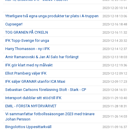
2023-12-20 10:14
Ytterligare två egna unga produkter tar plats i A-truppen
2023-12-18 13:06
Cupseger!
2023-12-16 18:48
TOG GRANEN PÅ CYKELN
2023-12-16 11:32
IFK Topp-Sverige för unga
2023-12-14 20:32
Harry Thomasson - ny i IFK
2023-12-14 12:37
Amir Ramanovski & Jan Al Salo har förlängt
2023-12-13 18:03
IFK gör klart med ny målvakt
2023-12-12 19:36
Elliot Pramberg väljer IFK
2023-12-12 09:12
IFK säljer GRANAR utanför ICA Maxi
2023-12-09 17:23
Sebastian Carlsons föreläsning Stolt - Stark - CP
2023-12-04 16:51
Intersport dubblar sitt stöd till IFK
2023-11-29 10:40
EMIL - FÖRSTA NYFÖRVÄRVET
2023-11-28 18:31
Vi sammanfattar fotbollssäsongen 2023 med tränare
2023-11-26 14:03
Johan Persson
Bingolottos Uppesittarkväll
2023-11-09 16:37