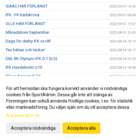
ISAAC HAR FÖRLÄNGT
2022-09-07 14:55
IFK - FK Karlskrona
2022-09-07 08:48
OLLE HAR FÖRLÄNGT
2022-09-01 19:07
Månadsbrev September
2022-08-31 22:45
Dags för derby IFK vs HIF
2022-08-24 18:19
Teo hälsar och tackar!
2022-08-18 18:17
DM, BK Olympic-IFK 0-7 (0-3)
2022-08-18 05:59
IFK Hässleholm U19
2022-08-14 18:08
IFK vs Asarum IF FK
2022-08-11 10:35
Ännu en 05a i A-truppen
2022-08-07 14:48
För att hemsidan ska fungera korrekt använder vi nödvändiga
Månadsbrev Augusti
2022-08-02 11:02
cookies från SportAdmin. Dessa går inte att stänga av.
Föreningen kan också använda frivilliga cookies, t.ex. för statistik
ORAJÄRVI HAR FÖRLÄNGT
2022-07-27 22:07
eller marknadsföring. Du väljer själv om du vill acceptera dessa.
30 år i Gothia Cup
2022-07-24 09:59
Anpassa dina val
Åttondelen Gothia Cup
2022-07-22 13:07
Acceptera nödvändiga
Acceptera alla
Sextondelsfinalen i GothiaCup!
2022-07-21 21:05
IFK I GOTHIA CUP
2022-07-21 15:50