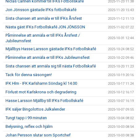
Niclas Carlnén kommer till IFKs Fotbollskafé
2025-11-23 11:38
Jon Jönsson gästade IFKs fotbollskafé
2025-11-20 15:43
Sista chansen att anmäla er till IFKs Årsfest
2025-11-12 11:13
Nästa gäst IFKs Fotbollskafé JON JÖNSSON
2025-11-02 07:22
Påminnelse att anmäla er till IFKs Årsfest /
2025-10-31 12:44
Jubileumsfest
Mjällbys Hasse Larsson gästade IFKs Fotbollskafé
2025-10-24 08:52
Påminnelse att anmäla er till IFKs Jubileumsfest
2025-10-22 09:46
Sista chansen att anmäla sig till nästa Fotbollskafé
2025-10-20 11:23
Tack för denna säsongen!
2025-10-19 20:16
IFK Hlm - IFK Karlshamn Söndag kl 14.00
2025-10-17 11:24
Förlust mot Karlskrona och degradering
2025-10-12 16:17
Hasse Larsson Mjällby till IFKs Fotbollskafé
2025-10-07 16:19
IFK säljer Bingolottos Julkalender
2025-10-07 09:55
Tungt tapp i 99 minuten
2025-10-04 08:02
Belysning, reflex och hjälm
2025-10-03 08:54
Johan Persson slutar som Sportchef
2025-10-03 08:38