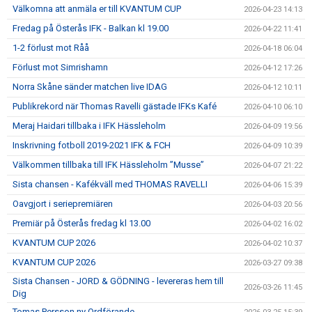
Välkomna att anmäla er till KVANTUM CUP
2026-04-23 14:13
Fredag på Österås IFK - Balkan kl 19.00
2026-04-22 11:41
1-2 förlust mot Råå
2026-04-18 06:04
Förlust mot Simrishamn
2026-04-12 17:26
Norra Skåne sänder matchen live IDAG
2026-04-12 10:11
Publikrekord när Thomas Ravelli gästade IFKs Kafé
2026-04-10 06:10
Meraj Haidari tillbaka i IFK Hässleholm
2026-04-09 19:56
Inskrivning fotboll 2019-2021 IFK & FCH
2026-04-09 10:39
Välkommen tillbaka till IFK Hässleholm ”Musse”
2026-04-07 21:22
Sista chansen - Kafékväll med THOMAS RAVELLI
2026-04-06 15:39
Oavgjort i seriepremiären
2026-04-03 20:56
Premiär på Österås fredag kl 13.00
2026-04-02 16:02
KVANTUM CUP 2026
2026-04-02 10:37
KVANTUM CUP 2026
2026-03-27 09:38
Sista Chansen - JORD & GÖDNING - levereras hem till
2026-03-26 11:45
Dig
Tomas Persson ny Ordförande