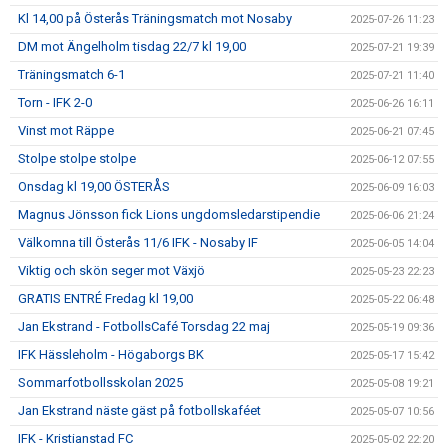
Kl 14,00 på Österås Träningsmatch mot Nosaby
2025-07-26 11:23
DM mot Ängelholm tisdag 22/7 kl 19,00
2025-07-21 19:39
Träningsmatch 6-1
2025-07-21 11:40
Torn - IFK 2-0
2025-06-26 16:11
Vinst mot Räppe
2025-06-21 07:45
Stolpe stolpe stolpe
2025-06-12 07:55
Onsdag kl 19,00 ÖSTERÅS
2025-06-09 16:03
Magnus Jönsson fick Lions ungdomsledarstipendie
2025-06-06 21:24
Välkomna till Österås 11/6 IFK - Nosaby IF
2025-06-05 14:04
Viktig och skön seger mot Växjö
2025-05-23 22:23
GRATIS ENTRÉ Fredag kl 19,00
2025-05-22 06:48
Jan Ekstrand - FotbollsCafé Torsdag 22 maj
2025-05-19 09:36
IFK Hässleholm - Högaborgs BK
2025-05-17 15:42
Sommarfotbollsskolan 2025
2025-05-08 19:21
Jan Ekstrand näste gäst på fotbollskaféet
2025-05-07 10:56
IFK - Kristianstad FC
2025-05-02 22:20