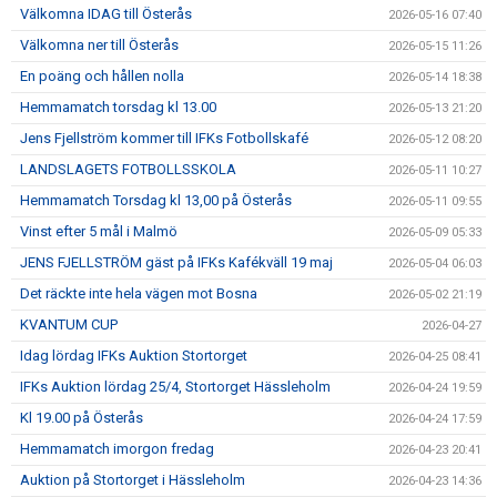
Välkomna IDAG till Österås
2026-05-16 07:40
Välkomna ner till Österås
2026-05-15 11:26
En poäng och hållen nolla
2026-05-14 18:38
Hemmamatch torsdag kl 13.00
2026-05-13 21:20
Jens Fjellström kommer till IFKs Fotbollskafé
2026-05-12 08:20
LANDSLAGETS FOTBOLLSSKOLA
2026-05-11 10:27
Hemmamatch Torsdag kl 13,00 på Österås
2026-05-11 09:55
Vinst efter 5 mål i Malmö
2026-05-09 05:33
JENS FJELLSTRÖM gäst på IFKs Kafékväll 19 maj
2026-05-04 06:03
Det räckte inte hela vägen mot Bosna
2026-05-02 21:19
KVANTUM CUP
2026-04-27
Idag lördag IFKs Auktion Stortorget
2026-04-25 08:41
IFKs Auktion lördag 25/4, Stortorget Hässleholm
2026-04-24 19:59
Kl 19.00 på Österås
2026-04-24 17:59
Hemmamatch imorgon fredag
2026-04-23 20:41
Auktion på Stortorget i Hässleholm
2026-04-23 14:36