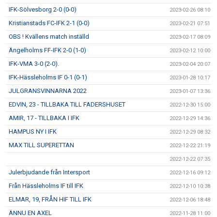
IFK-Sölvesborg 2-0 (0-0)
2023-02-26 08:10
Kristianstads FC-IFK 2-1 (0-0)
2023-02-21 07:51
OBS ! Kvällens match inställd
2023-02-17 08:09
Ängelholms FF-IFK 2-0 (1-0)
2023-02-12 10:00
IFK-VMA 3-0 (2-0).
2023-02-04 20:07
IFK-Hässleholms IF 0-1 (0-1)
2023-01-28 10:17
JULGRANSVINNARNA 2022
2023-01-07 13:36
EDVIN, 23 - TILLBAKA TILL FADERSHUSET
2022-12-30 15:00
AMIR, 17 - TILLBAKA I IFK
2022-12-29 14:36
HAMPUS NY I IFK
2022-12-29 08:32
MAX TILL SUPERETTAN
2022-12-22 21:19
2022-12-22 07:35
Julerbjudande från Intersport
2022-12-16 09:12
Från Hässleholms IF till IFK
2022-12-10 10:38
ELMAR, 19, FRÅN HIF TILL IFK
2022-12-06 18:48
ÄNNU EN AXEL
2022-11-28 11:00