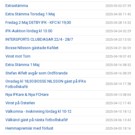
Extrastämma
2025-05-02 07:39
Extra Stämma Torsdag 1 Maj
2025-04-30 11:45
Fredag 2 Maj DETBY IFK - KFC kl 19,00
2025-04-28 14:32
IFK-Auktion lördag kl 13.00
2025-04-24 02:29
INTERSPORTS CLUBDAGAR 22/4 - 28/7
2025-04-23 13:50
Bosse Nilsson gästade Kaféet
2025-04-21 06:59
Vinst mot Torn
2025-04-18 07:43
Extra Stämma 1 Maj
2025-04-16 08:32
Stefan Alfelt avgår som Ordförande
2025-04-16 08:29
Onsdag kl 18,30 BOSSE NILSSON gäst på IFKs
2025-04-14 17:38
Fotbollskafé
Nya IFKare & Nya FCHare
2025-04-13 08:04
Vinst på Österlen
2025-04-12 17:45
Välkomna - Inskrivning lördag kl 10-12
2025-04-10 18:12
Välkänd gäst på nästa fotbollskafé!
2025-04-06 13:43
Hemmapremiär med förlust
2025-04-05 18:16