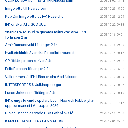
OLOF LUNDH kommer till IFK Hässleholm
2026-01-02 13:44
Bingolotto till Nyårsafton
2025-12-29 15:00
Köp Din Bingolotto av IFK Hässleholm
2025-12-23 12:09
IFK önskar Alla GOD JUL
2025-12-22 09:38
Ytterligare en av våra grymma målvakter Alve Lind
2025-12-16 09:01
förlänger 2 år
Amir Ramanovski förlänger 2 år
2025-12-15 09:00
Kvalitetsklubb Svenska Fotbollsförbundet
2025-12-14 20:17
GP förlänger och skriver 2 år
2025-12-14 09:02
Felix Persson förlänger 2 år
2025-12-13 15:02
Välkommen till IFK Hässleholm Axel Nilsson
2025-12-13 08:59
INTERSPORT 25 % Julklappsdagar
2025-12-12 10:57
Lucas Johnsson förlänger 2 år
2025-12-12 10:10
IFK:s unga lovande spelare Leon, Neo och Fabbe lyfts
2025-12-11 17:17
upp permanent i A-truppen 2026
Niclas Carlnén gästade IFKs Fotbollskafé
2025-12-10 12:03
KÄMPEN DANNE HAR LÄMNAT OSS
2025-12-06 05:37