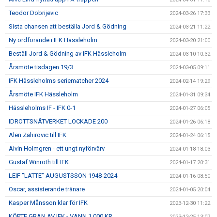
Teodor Dobrijevic
2024-03-26 17:33
Sista chansen att beställa Jord & Gödning
2024-03-21 11:22
Ny ordförande i IFK Hässleholm
2024-03-20 21:00
Beställ Jord & Gödning av IFK Hässleholm
2024-03-10 10:32
Årsmöte tisdagen 19/3
2024-03-05 09:11
IFK Hässleholms seriematcher 2024
2024-02-14 19:29
Årsmöte IFK Hässleholm
2024-01-31 09:34
Hässleholms IF - IFK 0-1
2024-01-27 06:05
IDROTTSNÄTVERKET LOCKADE 200
2024-01-26 06:18
Alen Zahirovic till IFK
2024-01-24 06:15
Alvin Holmgren - ett ungt nyförvärv
2024-01-18 18:03
Gustaf Winroth till IFK
2024-01-17 20:31
LEIF ”LATTE” AUGUSTSSON 1948-2024
2024-01-16 08:50
Oscar, assisterande tränare
2024-01-05 20:04
Kasper Månsson klar för IFK
2023-12-30 11:22
KÖPTE GRAN AV IFK - VANN 1.000 KR
2023-12-25 13:07