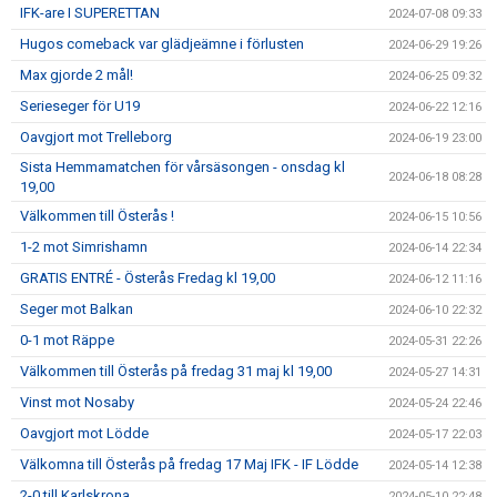
IFK-are I SUPERETTAN
2024-07-08 09:33
Hugos comeback var glädjeämne i förlusten
2024-06-29 19:26
Max gjorde 2 mål!
2024-06-25 09:32
Serieseger för U19
2024-06-22 12:16
Oavgjort mot Trelleborg
2024-06-19 23:00
Sista Hemmamatchen för vårsäsongen - onsdag kl
2024-06-18 08:28
19,00
Välkommen till Österås !
2024-06-15 10:56
1-2 mot Simrishamn
2024-06-14 22:34
GRATIS ENTRÉ - Österås Fredag kl 19,00
2024-06-12 11:16
Seger mot Balkan
2024-06-10 22:32
0-1 mot Räppe
2024-05-31 22:26
Välkommen till Österås på fredag 31 maj kl 19,00
2024-05-27 14:31
Vinst mot Nosaby
2024-05-24 22:46
Oavgjort mot Lödde
2024-05-17 22:03
Välkomna till Österås på fredag 17 Maj IFK - IF Lödde
2024-05-14 12:38
2-0 till Karlskrona
2024-05-10 22:48