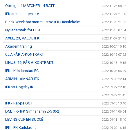
Otroligt ! 4 MATCHER - 4 RÄTT
2022-11-28 08:02
IFK:aren äntligen ute !
2022-11-24 21:30
Black Week har startat - stöd IFK Hässleholm
2022-11-23 21:33
Ny ledarstab för U19
2022-11-15 07:04
AXEL, 23, VALDE IFK
2022-11-07 21:45
Akademiträning
2022-10-24 10:10
05:A FÅR A-KONTRAKT
2022-10-19 07:22
LINUS, 16, FÅR A-KONTRAKT
2022-10-13 19:15
IFK - Kristianstad FC
2022-10-06 06:49
ARMIN LÄMNAR IFK
2022-09-30 22:14
IFK vs Högsby IK
2022-09-27 22:18
2022-09-22 21:41
IFK - Räppe GOIF
2022-09-15 13:40
DM, IFK- IFK Simrishamn 2-5 (0-2)
2022-09-14 06:04
LEVINS CUP EN SUCCÉ
2022-09-11 15:40
IFK - FK Karlskrona
2022-09-09 16:15