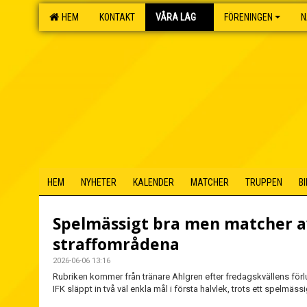
HEM
KONTAKT
VÅRA LAG
FÖRENINGEN
N
HEM
NYHETER
KALENDER
MATCHER
TRUPPEN
B
Spelmässigt bra men matcher a
straffområdena
2026-06-06 13:16
Rubriken kommer från tränare Ahlgren efter fredagskvällens förlu
IFK släppt in två väl enkla mål i första halvlek, trots ett spelmäss