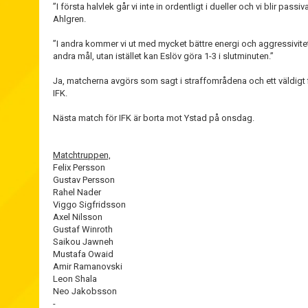
”I första halvlek går vi inte in ordentligt i dueller och vi blir pass
Ahlgren.
”I andra kommer vi ut med mycket bättre energi och aggressivitet oc
andra mål, utan istället kan Eslöv göra 1-3 i slutminuten.”
Ja, matcherna avgörs som sagt i straffområdena och ett väldigt fi
IFK.
Nästa match för IFK är borta mot Ystad på onsdag.
Matchtruppen,
Felix Persson
Gustav Persson
Rahel Nader
Viggo Sigfridsson
Axel Nilsson
Gustaf Winroth
Saikou Jawneh
Mustafa Owaid
Amir Ramanovski
Leon Shala
Neo Jakobsson
-