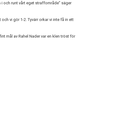
iva i och runt vårt eget straffområde” säger
h vi gör 1-2. Tyvärr orkar vi inte få in ett
nt mål av Rahel Nader var en klen tröst för