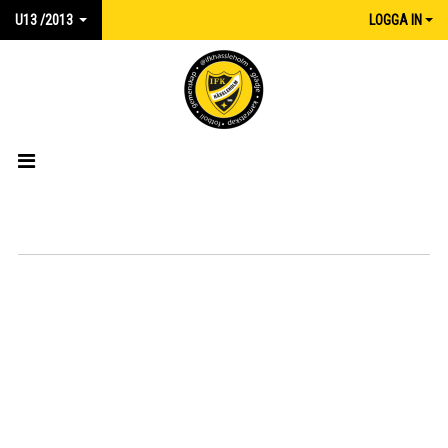
U13 /2013
LOGGA IN
HEM
NYHETER
KALENDER
MATCHER
TRUPPEN
KONTAKT