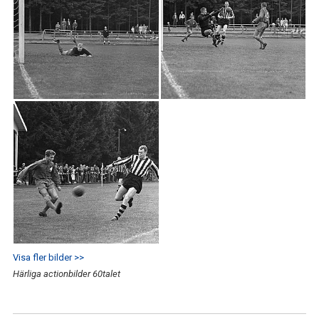
A-LAG HERRAR
DOKUMENT
IFK:AREN
IFK´S FÖRSTA STYRELSE
IFK ORDFÖRANDEN
IFK TRÄNARE
KVALÅRET 1993
KONTAKT
Visa fler bilder >>
Härliga actionbilder 60talet