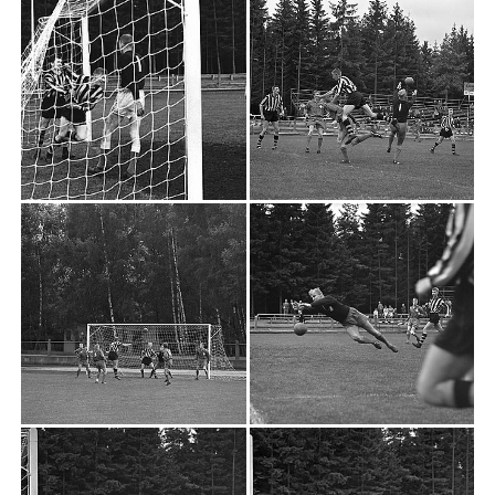
1990 - 99
1980 - 89
1970 - 79
1960 - 69
1950 - 59
1940 - 49
1930 - 39
1920 - 29
1910 - 19
1905 - 09
SPELARE ANNO 1918