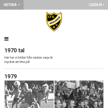
HISTORIA
LOGGA IN
HEM
1970 tal
Här har vi bilder från nästan varje år
NYHETER
mycket att titta på!
ARTIKLAR
1979
BILDGALLERI
2010 - 19
2000 - 09