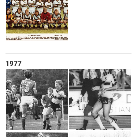
A-LAG HERRAR
DOKUMENT
IFK:AREN
IFK´S FÖRSTA STYRELSE
1977
IFK ORDFÖRANDEN
IFK TRÄNARE
KVALÅRET 1993
KONTAKT