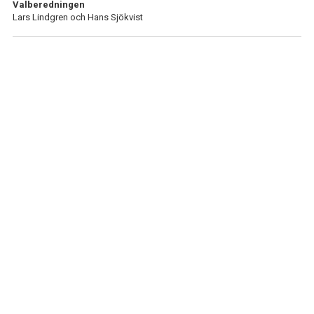
Valberedningen
BILDGALLERI
Lars Lindgren och Hans Sjökvist
DOKUMENT
KONTAKT
AKTIVITETER