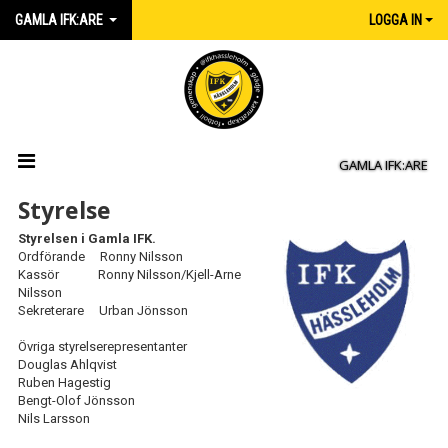
GAMLA IFK:ARE
LOGGA IN
GAMLA IFK:ARE
HEM
Styrelse
Styrelsen i Gamla IFK.
NYHETER
Ordförande Ronny Nilsson
Kassör Ronny Nilsson/Kjell-Arne
HISTORIA
Nilsson
Sekreterare Urban Jönsson
STADGAR
Övriga styrelserepresentanter
Douglas Ahlqvist
STYRELSEN
Ruben Hagestig
Bengt-Olof Jönsson
KALENDER
Nils Larsson